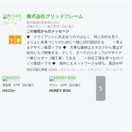
株式会社グリッドフレーム
東京都港区西麻布2-20-4
店舗デザイン
施工管理
設計施工
この会社からのメッセージ
◆ クライアントに向き合うのではなく、同じ方向を見て、
よりよい未来づくりのために一緒に試行錯誤する ＜考え
るデザイン集団＞です ◆ 大事な建材はカタログから選ばず
自分たちで開発する、そして、すべてのスタッフがデザイナ
ー兼ビルダー（施工者）である ＜自社工場を持つものづ
くり集団＞です ◆ 海外にもネットワークを持ち、英語や中
国語に堪能なスタッフたちが、海外から国内への出店をスム
対応可能な業態
居酒屋
ダイニング・バー
イタリアン・フレンチ
カフェ・
ーズに実現させる ＜国境のない設計集団＞です 設計施
工案件、設計＋造作物の案件、施工案件、造作物制作など、
多様な請負形態が可能です。工場では金属を中心にさまざま
美容院
37坪
設計施工
サロン
10坪
設計施工
な素材を用いた制作が可能で、例えば通常デザイン性とは無
HACO+
HONEY BOO
縁な特定防火設備（鉄扉）などにも高いデザイン性を施すこ
とも可能です。 GRIDFRAME とりかえのきかない空間
https://gridframe.co.jp/ Synes(シネス) 霧のようなやわらか
な空間 http://synes.jp/ SOTOCHIKU 時間の蓄積を取り
込む空間 https://sotochiku.com/