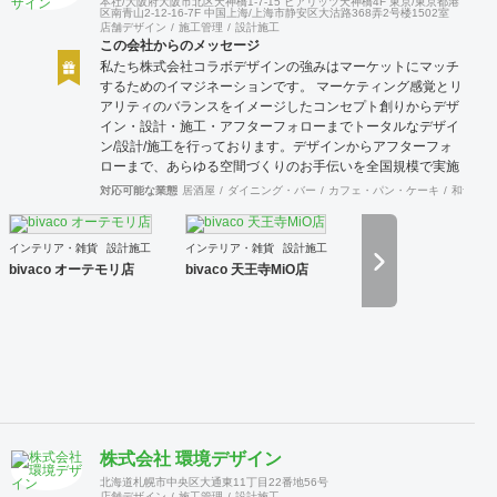
本社/大阪府大阪市北区天神橋1-7-15 ビアリッツ天神橋4F 東京/東京都港
区南青山2-12-16-7F 中国上海/上海市静安区大沽路368弄2号楼1502室
店舗デザイン
施工管理
設計施工
この会社からのメッセージ
私たち株式会社コラボデザインの強みはマーケットにマッチ
するためのイマジネーションです。 マーケティング感覚とリ
アリティのバランスをイメージしたコンセプト創りからデザ
イン・設計・施工・アフターフォローまでトータルなデザイ
ン/設計/施工を行っております。デザインからアフターフォ
ローまで、あらゆる空間づくりのお手伝いを全国規模で実施
できます。上海にもオフィスがございますので、中国での実
対応可能な業態
居酒屋
ダイニング・バー
カフェ・パン・ケーキ
和食・寿
施も可能です。
インテリア・雑貨
設計施工
インテリア・雑貨
設計施工
bivaco オーテモリ店
bivaco 天王寺MiO店
株式会社 環境デザイン
北海道札幌市中央区大通東11丁目22番地56号
店舗デザイン
施工管理
設計施工