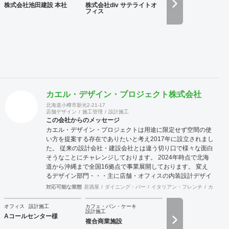
株式会社池田建設 本社
株式会社div サテライトオ
計・デザインに加えて、予算管理・工程管理・別途工事の一
フィス
括管理等を含めたプロジェクトマネジメントを担い、ワンス
トップでのプロジェクト推進を行います。発注管理における
クライアントのご負担を軽減するとともに、第三者的な立場
からプロセスを適切に管理することで、クライアントの利益
に適うコスト管理と、工事品質の向上を実現致します。 ま
た、新規サービス立上げやリブランディングに際しては、空
間デザイン的な見地から事業企画やCI計画・デザインマニュ
アル作成等も提案させて頂きます。 海外案件や外資企業様案
件においては、英語での設計・PMサービスをご提供できる
カエル・デザイン・プロジェクト株式会社
体制を整えています。 ---------------------------------------------------
北海道小樽市新光2-21-17
----------------------------------------------------------------------------------
店舗デザイン
施工管理
設計施工
---------------------------------- 商号： 株式会社ビスポー
この会社からのメッセージ
クアーキテクツ / Bespoke architects Inc. 登録： 一
カエル・デザイン・プロジェクトは用途に限定せず空間の使
級建築士事務所 東京都知事登録 第64040号
い方を提案する存在でありたいと考え2017年に設立されまし
建築士賠償責任補償制度（公益社団法人 日本
た。 従来の設計会社・建設会社とは違う切り口で様々な面白
建築士連合会） 代表取締役： 丸島 潤 （一級建築士 / 管
そうなことにチャレンジしております。 2024年時点で北海
理建築士） 所在地： 〒152-0002 東京都目黒区目黒
道から沖縄まで全国16拠点で事業展開しております。 変え
本町 5-14-14-B1F TEL： 03-6452-4248
るデザイン部門・・・主に店舗・オフィスの内装設計デザイ
FAX： 03-6452-4249 創業： 2016年2月
ン及び施工をお客様と一緒に創り上げます。 Hybrid電気工事
対応可能な業態
居酒屋
ダイニング・バー
イタリアン・フレンチ
カフェ・
（法人設立：2020年9月） Webサイト: https://bspk.jp
部門・・・「電気工事士」+「もう一つの専門職」で人材不
足が深刻化する現場に柔軟に対応します。 自社請け可能職種
オフィス
設計施工
カフェ・パン・ケーキ
設計施工
内装工事 インテリアデザイン事務所 その他設計 その他建設
Aコールセンター様
複合商業施設
サポート 対応可能エリア 北海道・仙台・関東・名古屋・九