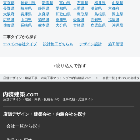
東京都
神奈川県
新潟県
富山県
石川県
福井県
山梨県
長野県
岐阜県
静岡県
愛知県
三重県
滋賀県
京都府
大阪府
兵庫県
奈良県
和歌山県
鳥取県
島根県
岡山県
広島県
山口県
徳島県
香川県
愛媛県
高知県
福岡県
佐賀県
長崎県
熊本県
大分県
宮崎県
鹿児島県
沖縄県
工事タイプから探す
すべての会社タイプ
設計施工どちらも
デザイン設計
施工管理
+絞り込んで探す
店舗デザイン・建築工事・内装工事マッチングの内装建築.com
会社一覧 ( すべての会社
店舗デザイン・建築・内装・見積もりの、仕事依頼・受注サイト
店舗デザイン・建築会社・内装会社を探す
会社一覧から探す