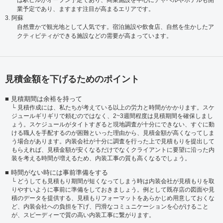
は駅ビルがオープン予定であり、商業施設を中心にチャペルやホテルも開
業予定であり、ますます注目が高まるエリアです。
3. 阿蘇
自然豊かで観光地として人気です。宿泊施設や飲食店、自然を生かしたア
クティビティができる施設などの需要が高まっています。
見積金額を下げるためのポイント
見積期間は余裕を持って
見積作成には、私たちが考えている以上の労力と時間がかかります。スケ
ジュールギリギリで頼むのではなく、2~3週間程度は見積期間を確保しまし
ょう。スケジュールがタイトすぎると現地調査が十分にできない、すぐに動
ける職人を手配するのが困難といった理由から、見積金額が高くなってしま
う場合があります。内装会社が十分に調査を行った上で見積もりを提出して
もらえれば、見積金額が安くなるだけでなくクライアントに要望に沿った内
装を考える時間が増えるため、内装工事の質も高くなるでしょう。
時間がない時には事前準備をする
どうしても見積もり期間が短くなってしまう時は内装会社が見積もりを取
りやすいように事前に準備をしておきましょう。例として既存店の図面や見
積のデータを提供する、見積もりフォーマットをあらかじめ用意しておくな
ど、内装会社への負担を下げ、円滑なコミュニケーションを心がけること
が、スピーディーで質の高い内装工事に繋がります。