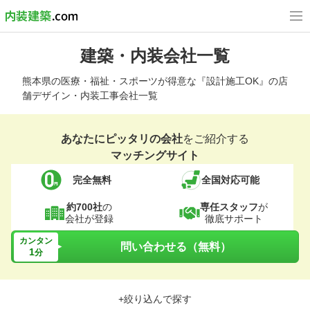
建築・内装会社一覧
熊本県の医療・福祉・スポーツが得意な『設計施工OK』の店
舗デザイン・内装工事会社一覧
あなたにピッタリの会社
をご紹介する
マッチングサイト
完全無料
全国対応可能
約700社
の
専任スタッフ
が
会社が登録
徹底サポート
カンタン
問い合わせる（無料）
1
分
+絞り込んで探す