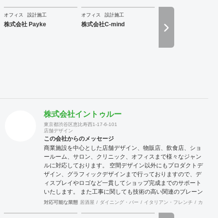
のような課題を抱えているのかに向き合うことから始まり、
今後どのような事業戦略を描き、どのような組織になってい
オフィス
設計施工
オフィス
設計施工
きたいのか。それらを共有することがオフィスデザインのス
株式会社 Payke
株式会社C-mind
タートとなります。 また、オフィスはスタッフにとって一日
の大半を過ごす場所です。機能的かつ快適な空間を作ること
は精神的な安心やモチベーション・作業効率の向上に繋がっ
ていくでしょう。このように、経営面の課題と現場の声をし
っかりとヒアリングした上で、最善なオフィスづくりをご提
案させていただきます。
株式会社イントゥルー
東京都渋谷区恵比寿西1-17-6-101
店舗デザイン
この会社からのメッセージ
商業施設を中心とした店舗デザイン、物販店、飲食店、ショ
ールーム、サロン、クリニック、オフィスまで様々なジャン
ルに対応しております。 空間デザイン以外にもプロダクトデ
ザイン、グラフィックデザインまで行っておりますので、デ
ィスプレイやロゴなど一貫してショップ完成までのサポート
いたします。 また工事に関しても技術の高い関連のブレーン
が全国にいるため首都圏はもとより地方の案件まで対応が可
対応可能な業態
居酒屋
ダイニング・バー
イタリアン・フレンチ
カフェ・
能です。 大手の企業様から個人様まで、お客様のニーズに真