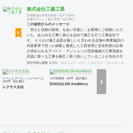
株式会社工建工業
宮城県仙台市泉区長命ヶ丘4丁目9-6
店舗デザイン
施工管理
設計施工
この会社からのメッセージ
「安心と信頼の技術」をあい言葉に、お客様にご依頼いただ
いた、あらゆる工事に真心を込めて施工を行う工事会社で
す。 とりわけ施工品質が厳しいと言われる店舗や商業施設の
内装業界で培った経験と徹底した工程管理と安全対策の計画
が求められるアパート・マンションの営繕修繕の工事実績を
武器に様々な工事を幅広く取り扱いしていることが当社の大
きな特徴です。
対応可能な業態
居酒屋
ダイニング・バー
イタリアン・フレンチ
カフェ・
イベントブース・ショールーム
その他美容
30坪
設計施工
184坪
設計施工
DOGSALON AnnMerry
レクサス太白