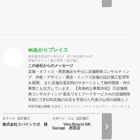
州・沖縄コンストラクションマネジメント業務は月単位で出
張常駐対応可能です。
㈱あかりプレイス
東京都渋谷区代々木3-1-3 代々木木村ビル1F
店舗デザイン
施工管理
設計施工
この会社からのメッセージ
店舗・オフィス・商業施設を中心に店舗開発コンサルティン
グ、内装・デザイン・通信・インフラ設備の設計施工監理等
を展開。 また店舗出退店時のサポートとして物件開発・仲介
事業にも注力しています。 【具体的な事業内容】 ①店舗開
発コンサルティング 過去ワタミフードサービス㈱の店舗開発
本部にて約150店舗の出店を手掛けた代表の山添の経験とノ
ウハウが凝縮した事業。 物件開発だけではなく、店舗の出店
対応可能な業態
居酒屋
ダイニング・バー
イタリアン・フレンチ
カフェ・
戦略の立案や店舗開発育成コンサルティングまで、店舗開発
に関わる全ての業務をトータル的にサポート致します。 ②内
オフィス
設計施工
スポーツ・ジム
設計施工
装工事・施工監理 会社設立から36年目という豊富な経験実
株式会社スパインラボ 様
Vivo Bearsi GR
績により、高い技術を持った職人と経験豊富な現場監理によ
Garage 西宮店
り、店舗デザイン設計から施工監理までを一括してワンスト
ップでご提供いたします。 ③不動産仲介（店舗・オフィス仲