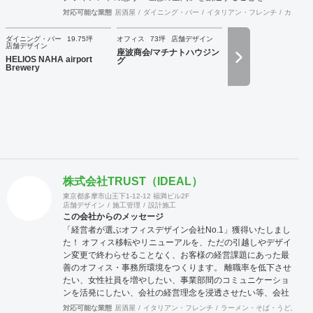
Mission～としています。 「ホスピタリティ」は、クライア
対応可能な業態
居酒屋
ダイニング・バー
イタリアン・フレンチ
カフェ・
ントに「心地よさ」を感じてもらって始めて生まれます。 ～
行動指針～ 「おもてなしの心」、「思いやりの心」、ちょっ
ダイニング・バー
19.75坪
オフィス
73坪
店舗デザイン
店舗デザイン
としたことでも相手の氣持ちを先に考える、何事においても
座波商会/マチナトハウジン
HELIOS NAHA airport
常に機知を生み出せるよう考え行動する、それが「作業人」
グ
Brewery
を超えた「仕事人」となり「ホスピタリティをデザインす
る」ことに繋がると考えます。 想いが形になるまで、わくわ
くするような「期待感」、理想の空間が形になって「喜び」
を ～cred～ 理念とし、視覚、思考、心理にプラスに作用す
る空間をデザインコンセプト計画、設計から施工期間におけ
る設計監理、工事完了後のアフターサービス～までサポート
いたします。
株式会社TRUST（IDEAL）
東京都多摩市山王下1-12-12 福満ビル2F
店舗デザイン
施工管理
設計施工
この会社からのメッセージ
「経営者が選ぶオフィスデザイン会社No.1」獲得いたしまし
た！ オフィス移転やリニューアルを、ただの引越しやデザイ
ン変更で終わらせることなく、お客様の経営課題にあった最
善のオフィス・事務所環境をつくります。 離職率を低下させ
たい、女性社員を増やしたい、事業部間のコミュニケーショ
ンを活発にしたい、会社の経営理念を浸透させたい等、会社
の規模やフェーズによって様々な課題をかかえています。ど
対応可能な業態
居酒屋
イタリアン・フレンチ
ラーメン・そば・うどん
和