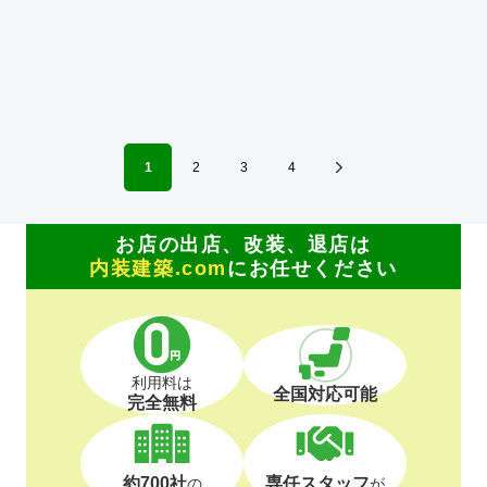
介、サブリース） 多くの出退店に携わってきたネットワーク
を活かし、退店前情報から居抜き物件情報や首都圏を中心に
全国のオフィスビルや店舗物件の情報を集約し、出店希望の
多い都心部、郊外主要駅をはじめ、ロードサイドの主要幹線
道路において日々、物件開拓を行っております。 【弊社ホー
ムページ】 https://acari-place.co.jp/
1
2
3
4
お店の出店、改装、退店は
内装建築.com
にお任せください
利用料は
全国対応可能
完全無料
約700社
専任スタッフ
の
が