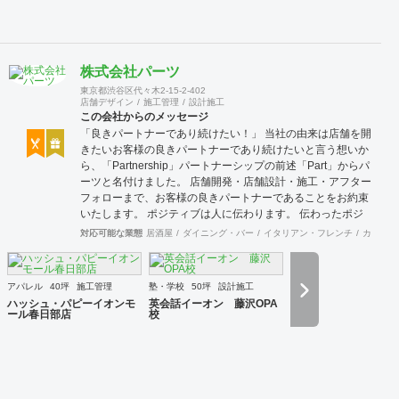
株式会社パーツ
東京都渋谷区代々木2-15-2-402
店舗デザイン
施工管理
設計施工
この会社からのメッセージ
「良きパートナーであり続けたい！」 当社の由来は店舗を開
きたいお客様の良きパートナーであり続けたいと言う想いか
ら、「Partnership」パートナーシップの前述「Part」からパ
ーツと名付けました。 店舗開発・店舗設計・施工・アフター
フォローまで、お客様の良きパートナーであることをお約束
いたします。 ポジティブは人に伝わります。 伝わったポジ
ティブが幸せを呼び込み、呼び込んだ幸せが、さらに大きな
対応可能な業態
居酒屋
ダイニング・バー
イタリアン・フレンチ
カフェ・
幸せとなって返って来る。 500店以上のOPENを見届けた当
社ならではの実績をご確認下さい。 <a
href="https://www.partsinc.co.jp/">https://www.partsinc.co.jp/</a>
アパレル
40坪
施工管理
塾・学校
50坪
設計施工
ハッシュ・パピーイオンモ
英会話イーオン 藤沢OPA
ール春日部店
校