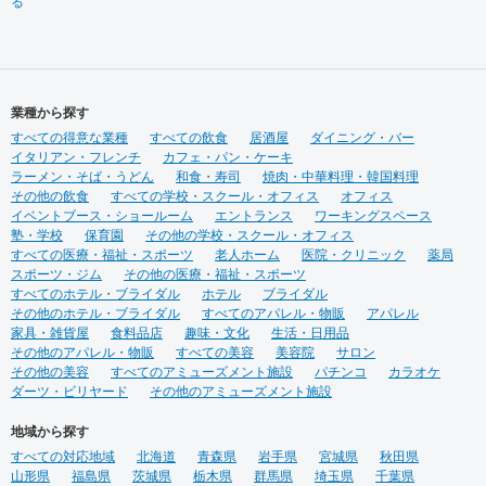
る
業種から探す
すべての得意な業種
すべての飲食
居酒屋
ダイニング・バー
イタリアン・フレンチ
カフェ・パン・ケーキ
ラーメン・そば・うどん
和食・寿司
焼肉・中華料理・韓国料理
その他の飲食
すべての学校・スクール・オフィス
オフィス
イベントブース・ショールーム
エントランス
ワーキングスペース
塾・学校
保育園
その他の学校・スクール・オフィス
すべての医療・福祉・スポーツ
老人ホーム
医院・クリニック
薬局
スポーツ・ジム
その他の医療・福祉・スポーツ
すべてのホテル・ブライダル
ホテル
ブライダル
その他のホテル・ブライダル
すべてのアパレル・物販
アパレル
家具・雑貨屋
食料品店
趣味・文化
生活・日用品
その他のアパレル・物販
すべての美容
美容院
サロン
その他の美容
すべてのアミューズメント施設
パチンコ
カラオケ
ダーツ・ビリヤード
その他のアミューズメント施設
地域から探す
すべての対応地域
北海道
青森県
岩手県
宮城県
秋田県
山形県
福島県
茨城県
栃木県
群馬県
埼玉県
千葉県