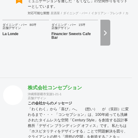
ミュニケーションを通した「もてなし」の空間作りをモット
ーとしています。
対応可能な業態
居酒屋
ダイニング・バー
イタリアン・フレンチ
カフェ・
ダイニング・バー
80坪
ダイニング・バー
15坪
店舗デザイン
店舗デザイン
La Londe
Financier Sweets Cafe
Bar
株式会社コンセプション
沖縄県那覇市安謝1-21-1
店舗デザイン
この会社からのメッセージ
「わくわく」から「喜び」へ。 (想い） が （笑顔）に変
わるまで・・・ 「コンセプション」は、100年経っても洗練
されたタイムレスな空間「Century Style」を創造する設計事
務所「デザイン ブランディング オフィス」です。 私たちは
「ホスピタリティをデザインする」ことで問題解決を図り、
クライアントの想う「理想の空間」を創造することを～