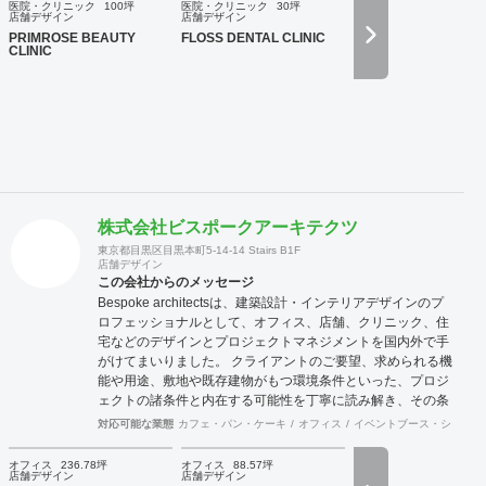
摯に向き合い、常にハイクオリティなデザインを提供いたし
医院・クリニック
100坪
医院・クリニック
30坪
店舗デザイン
店舗デザイン
ます。
PRIMROSE BEAUTY
FLOSS DENTAL CLINIC
CLINIC
株式会社ビスポークアーキテクツ
東京都目黒区目黒本町5-14-14 Stairs B1F
店舗デザイン
この会社からのメッセージ
Bespoke architectsは、建築設計・インテリアデザインのプ
ロフェッショナルとして、オフィス、店舗、クリニック、住
宅などのデザインとプロジェクトマネジメントを国内外で手
がけてまいりました。 クライアントのご要望、求められる機
能や用途、敷地や既存建物がもつ環境条件といった、プロジ
ェクトの諸条件と内在する可能性を丁寧に読み解き、その条
件でこそ可能な空間環境の豊かさを提案し、カタチにしま
対応可能な業態
カフェ・パン・ケーキ
オフィス
イベントブース・ショール
す。必要に応じて構造設計・設備設計・照明計画・音響設
計・ランドスケープデザイン等の専門家と協働し、大規模建
オフィス
236.78坪
オフィス
88.57坪
店舗デザイン
店舗デザイン
築物や高度な設計にも対応致します。 ご要望に合わせて、設