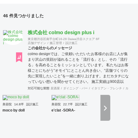
46 件見つかりました
株式会社 colmo design plus i
東京都渋谷区南平台町16-28 Daiwa渋谷スクエア 6F
店舗デザイン
施工管理
設計施工
この会社からのメッセージ
colmo designでは、ご依頼いただいたお客様のお店に人が集
まり沢山の笑顔が溢れることを「流行る」とし、その「流行
る」を高めることをミッションとしています。 私たちは​​お客
様ごとにちがう“オモイ”にとことん向き合い、“店舗づくりの
先に実現したいこと”を一緒に創り上げます。まだカタチにな
っていない想いを聞かせてください。 施工実績は900店以
上。 グループ会社で直営美容室を13店舗を運営をしており
対応可能な業態
居酒屋
ダイニング・バー
イタリアン・フレンチ
カフェ・
ますので、経験をもとにデザイン性と機能性を兼ね備えたご
提案をいたします。 ◉サービス ①テナント紹介サポート ②顧
客ターゲット・マーケティング調査 ③資金調達サポート ④
美容院
14.8坪
設計施工
美容院
22.7坪
設計施工
美容業界専門のデザイン提案 ⑤自社施工 ⑥ブランディング
moco by doll
e'clat -SORA-
のための販促ツール ⑦お客様により沿ったアフターフォロー
まずはご相談やお話だけでも構いません。 お気軽にお問合せ
くださいませ！