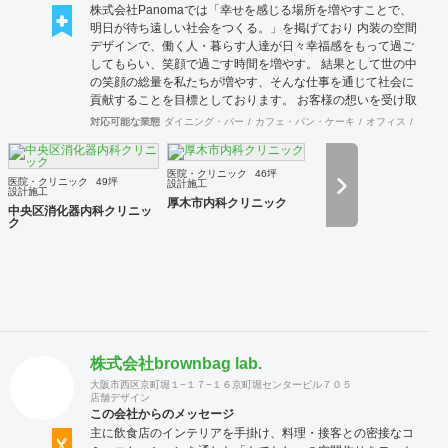
株式会社Panomaでは「幸せを感じる場所を増やすことで、
明日が待ち遠しい社会をつくる。」を掲げており 内装の空間
デザインで、働く人・暮らす人達が日々幸福感をもって過ご
してもらい、笑顔で過ごす時間を増やす。 結果として世の中
の笑顔の総量を私たちが増やす、そんな仕事を通じて社会に
貢献することを目標としております。 お客様の想いを受け取
り、その想いを具現化できるデザインと施工を心掛け、 創業
対応可能な業態
ダイニング・バー
カフェ・パン・ケーキ
オフィス
イベン
50年を超える安心と経験をもとに社員一丸となって取り組ん
でおります。 お客様満足を追求し「あなたに出会えてよかっ
た企業」であり続けれるよう貢献していきます。 医療施設に
医院・クリニック
46坪
医院・クリニック
49坪
設計施工
特化した内装デザイン・施工の提供ブラインド『Clione』も
設計施工
厚木市内科クリニック
展開中です！ 是非ご連絡をお待ちしております！！
中央区消化器内科クリニッ
ク
株式会社brownbag lab.
大阪市西区京町堀１−１７−１６京町堀センタービル７０５
店舗デザイン
この会社からのメッセージ
主に飲食店のインテリアを手掛け、料理・接客との密接なコ