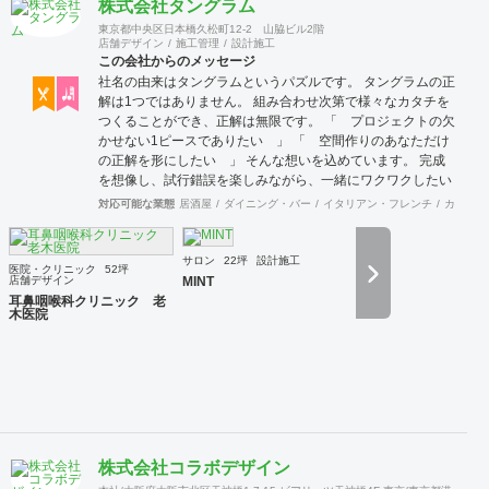
株式会社タングラム
東京都中央区日本橋久松町12-2 山脇ビル2階
店舗デザイン
施工管理
設計施工
この会社からのメッセージ
社名の由来はタングラムというパズルです。 タングラムの正
解は1つではありません。 組み合わせ次第で様々なカタチを
つくることができ、正解は無限です。 「 プロジェクトの欠
かせない1ピースでありたい 」 「 空間作りのあなただけ
の正解を形にしたい 」 そんな想いを込めています。 完成
を想像し、試行錯誤を楽しみながら、 ​一緒にワクワクしたい
と思っています。
対応可能な業態
居酒屋
ダイニング・バー
イタリアン・フレンチ
カフェ・
サロン
22坪
設計施工
医院・クリニック
52坪
店舗デザイン
MINT
耳鼻咽喉科クリニック 老
木医院
株式会社コラボデザイン