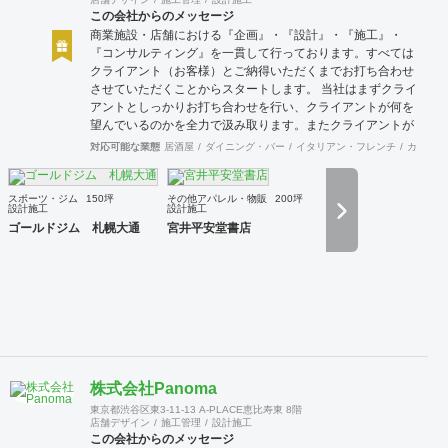
この会社からのメッセージ
商業施設・店舗における『企画』・『設計』・『施工』・
『コンサルティング』を一貫して行っております。すべては
クライアント（お客様）とご納得いただくまでお打ち合わせ
させていただくことからスタートします。 当社はまずクライ
アントとしっかりお打ち合わせを行い、クライアントが何を
望んでいるのかを全力で汲み取ります。またクライアントが
思い描いていることをどのように表現していいのかお困りの
対応可能な業態
居酒屋
ダイニング・バー
イタリアン・フレンチ
カフェ・
ときは、お打ち合せ時クライアントからのご要望をこれまで
培ってきた当社ならではのノウハウでご提案いたします。
スポーツ・ジム
150坪
その他アパレル・物販
200坪
設計施工
設計施工
ゴールドジム 札幌大通
宮井平安堂書店
株式会社Panoma
東京都渋谷区東3-11-13 A-PLACE恵比寿東 8階
店舗デザイン
施工管理
設計施工
この会社からのメッセージ