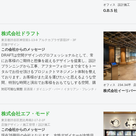
オフィス
設計施工
G.B.S 社
株式会社ドラフト
東京都渋谷区神宮前1-13-9 アルテカプラザ原宿2F・3F
店舗デザイン
この会社からのメッセージ
DRAFTは空間デザインのプロフェッショナルとして、常
にお客様のご期待と想像を超えるデザインを提案し、設計
プランニングから工事、アフターフォローまで全てをトー
タルでお任せ頂けるプロジェクトマネジメント体制を整え
ております。お客様がまた足を運びたいと思えるような空
間、特別な時間と演出でお客様をおもてなしする空間、購
オフィス
234.34坪
買意欲に働きかけるレイアウトとVMD、ブランド力を高
対応可能な業態
居酒屋
ダイニング・バー
イタリアン・フレンチ
カフェ・パン・ケーキ
和
株式会社イーリバー
める空間演出など、多くの方々に満足していただける店舗
デザインに自信を持っております。 ご希望されるイメー
ジ、コストに関する不安要素、 新規オープン、移転・改
装に関するスケジュール、ほか不明点など、まずはお気軽
株式会社エフ・モード
にお問い合わせください。
東京都渋谷区恵比寿南2-17-2-1F
店舗デザイン
施工管理
設計施工
この会社からのメッセージ
現在26期目の会社となります。 女性デザイナーが女性目