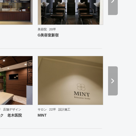
美容院
20坪
国料理
オフィス
イベントブース・ショールーム
エントランス
ワーキングスペース
塾・学校
G美容室新宿
坪
店舗デザイン
サロン
22坪
設計施工
ーメン・そば・うどん
和食・寿司
焼肉・中華料理・韓国料理
その他
オフィス
イベントブ
ク 老木医院
MINT