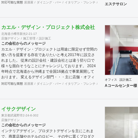
いてもスピーディーに確認、修正できます。 店舗内装の
対応可能な業態
居酒屋
ダイニング・バー
イタリアン・フレンチ
カフェ・パン・ケーキ
ラ
エステサロン
みならず、当社の店舗繁盛応援団は店舗にまつわることは
何でも相談に応じます。 食材業者、機器業者、プレスリ
リースなど何でもご相談ください。
カエル・デザイン・プロジェクト株式会社
北海道小樽市新光2-21-17
店舗デザイン
施工管理
設計施工
この会社からのメッセージ
カエル・デザイン・プロジェクトは用途に限定せず空間の
使い方を提案する存在でありたいと考え2017年に設立さ
れました。 従来の設計会社・建設会社とは違う切り口で
様々な面白そうなことにチャレンジしております。 2024
年時点で北海道から沖縄まで全国16拠点で事業展開して
おります。 変えるデザイン部門・・・主に店舗・オフィ
オフィス
設計施工
スの内装設計デザイン及び施工をお客様と一緒に創り上げ
対応可能な業態
居酒屋
ダイニング・バー
イタリアン・フレンチ
カフェ・パン・ケーキ
ラ
Aコールセンター様
ます。 Hybrid電気工事部門・・・「電気工事士」+「もう
一つの専門職」で人材不足が深刻化する現場に柔軟に対応
します。 自社請け可能職種 内装工事 インテリアデザイン
事務所 その他設計 その他建設サポート 対応可能エリア 北
イサクデザイン
海道・仙台・関東・名古屋・九州・沖縄コンストラクショ
東京都武蔵野市2-24-6-302
ンマネジメント業務は月単位で出張常駐対応可能です。
店舗デザイン
この会社からのメッセージ
インテリアデザイン、プロダクトデザインを主にこれま
で、商業店舗やホテルのロビー、 その中に置くプロダク