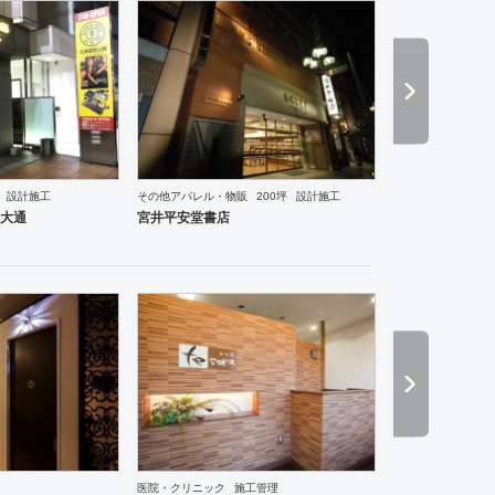
設計施工
その他アパレル・物販
200坪
設計施工
食・寿司
焼肉・中華料理・韓国料理
オフィス
イベントブース・ショールーム
エントランス
大通
宮井平安堂書店
医院・クリニック
施工管理