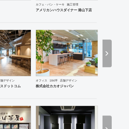
カフェ・パン・ケーキ
施工管理
アメリカンハウスダイナー 港山下店
店舗デザイン
オフィス
184坪
店舗デザイン
食・寿司
焼肉・中華料理・韓国料理
その他
オフィス
イベントブース・ショールーム
エン
スドットコム
株式会社カカオジャパン