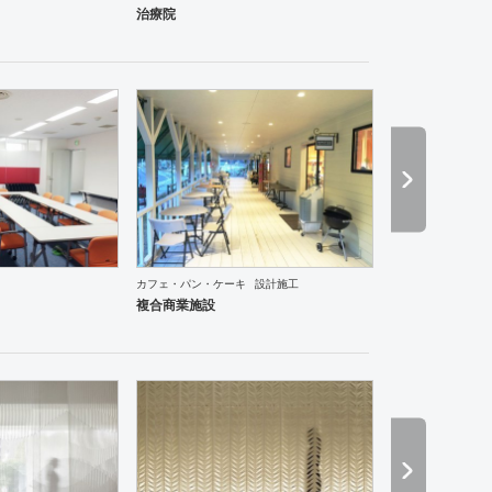
ーメン・そば・うどん
和食・寿司
焼肉・中華料理・韓国料理
その他
オフィス
イベントブ
治療院
カフェ・パン・ケーキ
設計施工
ーメン・そば・うどん
和食・寿司
焼肉・中華料理・韓国料理
その他
オフィス
イベントブ
複合商業施設