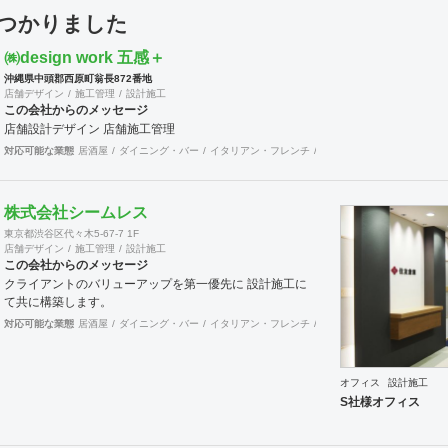
見つかりました
㈱design work 五感＋
沖縄県中頭郡西原町翁長872番地
店舗デザイン
施工管理
設計施工
この会社からのメッセージ
店舗設計デザイン 店舗施工管理
対応可能な業態
居酒屋
ダイニング・バー
イタリアン・フレンチ
カフェ・パン・ケーキ
ラ
株式会社シームレス
東京都渋谷区代々木5-67-7 1F
店舗デザイン
施工管理
設計施工
この会社からのメッセージ
クライアントのバリューアップを第一優先に 設計施工に
て共に構築します。
対応可能な業態
居酒屋
ダイニング・バー
イタリアン・フレンチ
カフェ・パン・ケーキ
ラ
オフィス
設計施工
S社様オフィス