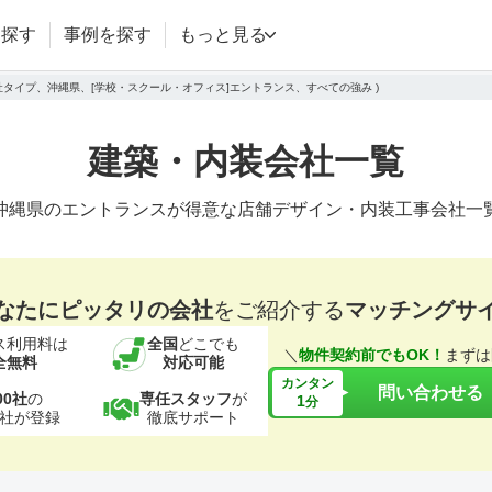
を探す
事例を探す
もっと見る
会社タイプ、沖縄県、[学校・スクール・オフィス]エントランス、すべての強み )
建築・内装会社一覧
沖縄県のエントランスが得意な店舗デザイン・内装工事会社一
なたにピッタリの会社
をご紹介する
マッチングサ
ス利用料は
全国
どこでも
＼
物件契約前でもOK！
まずは
全無料
対応可能
カンタン
問い合わせる
00社
の
専任スタッフ
が
1
分
社が登録
徹底サポート