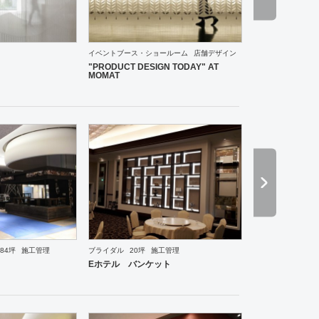
食・寿司
焼肉・中華料理・韓国料理
オフィス
イベントブース・ショールーム
エントランス
イベントブース・ショールーム
店舗デザイン
"PRODUCT DESIGN TODAY" AT
MOMAT
84坪
施工管理
ブライダル
20坪
施工管理
イベントブース・ショールーム
エントランス
塾・学校
その他
医院・クリニック
薬局
ス
Eホテル バンケット