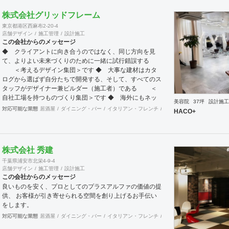
株式会社グリッドフレーム
東京都港区西麻布2-20-4
店舗デザイン
施工管理
設計施工
この会社からのメッセージ
◆ クライアントに向き合うのではなく、同じ方向を見
て、よりよい未来づくりのために一緒に試行錯誤する
＜考えるデザイン集団＞です ◆ 大事な建材はカタ
ログから選ばず自分たちで開発する、そして、すべてのス
タッフがデザイナー兼ビルダー（施工者）である ＜
自社工場を持つものづくり集団＞です ◆ 海外にもネッ
美容院
37坪
設計施工
トワークを持ち、英語や中国語に堪能なスタッフたちが、
対応可能な業態
居酒屋
ダイニング・バー
イタリアン・フレンチ
カフェ・パン・ケーキ
ラ
HACO+
海外から国内への出店をスムーズに実現させる ＜国
境のない設計集団＞です 設計施工案件、設計＋造作物の
案件、施工案件、造作物制作など、多様な請負形態が可能
です。工場では金属を中心にさまざまな素材を用いた制作
株式会社 秀建
が可能で、例えば通常デザイン性とは無縁な特定防火設備
千葉県浦安市北栄4-9-4
（鉄扉）などにも高いデザイン性を施すことも可能です。
店舗デザイン
施工管理
設計施工
GRIDFRAME とりかえのきかない空間
この会社からのメッセージ
https://gridframe.co.jp/ Synes(シネス) 霧のようなやわら
良いものを安く、プロとしてのプラスアルファの価値の提
かな空間 http://synes.jp/ SOTOCHIKU 時間の蓄積を
供、 お客様が引き寄せられる空間を創り上げるお手伝い
取り込む空間 https://sotochiku.com/
をします。
対応可能な業態
居酒屋
ダイニング・バー
イタリアン・フレンチ
カフェ・パン・ケーキ
ラ