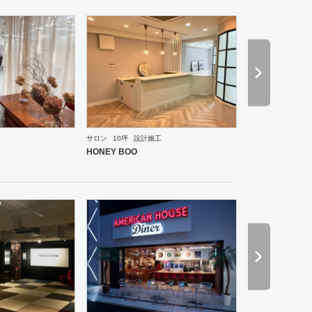
サロン
10坪
設計施工
ーメン・そば・うどん
和食・寿司
焼肉・中華料理・韓国料理
その他
オフィス
イベントブ
HONEY BOO
ーメン・そば・うどん
和食・寿司
焼肉・中華料理・韓国料理
その他
オフィス
エントラン