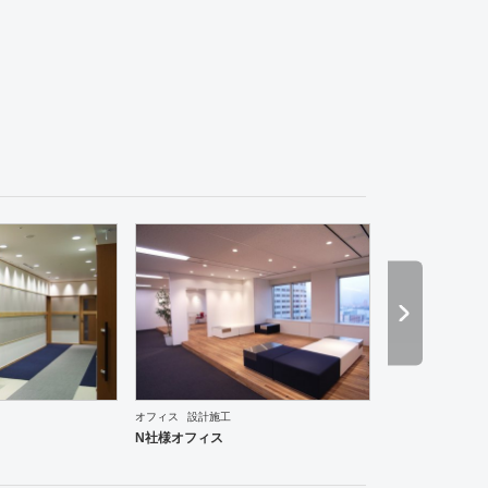
ーメン・そば・うどん
和食・寿司
焼肉・中華料理・韓国料理
その他
オフィス
イベントブ
ーメン・そば・うどん
和食・寿司
焼肉・中華料理・韓国料理
その他
オフィス
イベントブ
オフィス
設計施工
N社様オフィス