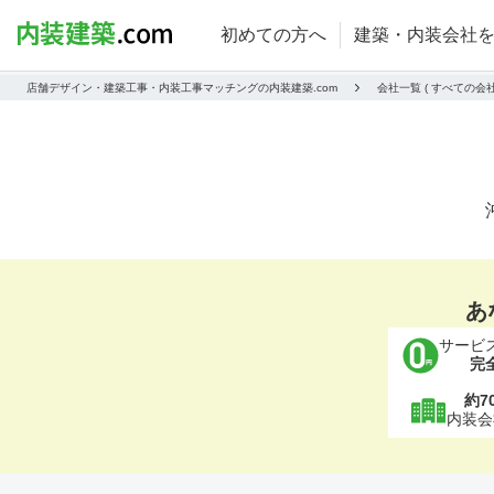
初めての方へ
建築・内装会社
店舗デザイン・建築工事・内装工事マッチングの内装建築.com
会社一覧 ( すべての
あ
サービ
完
約7
内装会