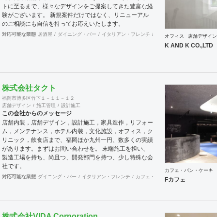
トに至るまで、様々なデザインをご提案してきた豊富な経
験がございます。 新規案件だけではなく、リニューアル
のご相談にも自信を持ってお応えいたします。
対応可能な業態
居酒屋
ダイニング・バー
イタリアン・フレンチ
カフェ・パン・ケーキ
和
オフィス
店舗デザイン
K AND K CO.,LTD
株式会社タクト
福岡市博多区竹下１－１１－１２
店舗デザイン
施工管理
設計施工
この会社からのメッセージ
店舗内装，店舗デザイン，設計施工，家具造作，リフォー
ム，メンテナンス，ホテル内装，文化施設，オフィス，ク
リニック，飲食店まで、福岡ほか九州一円、数多くの実績
があります。まずはお問い合わせを。 末端施工を担い、
製造工場を持ち、尚且つ、開発部門を持つ、少し特殊な会
社です。
カフェ・パン・ケーキ
対応可能な業態
ダイニング・バー
イタリアン・フレンチ
カフェ・パン・ケーキ
オフィス
Fカフェ
株式会社VIDA Corporation