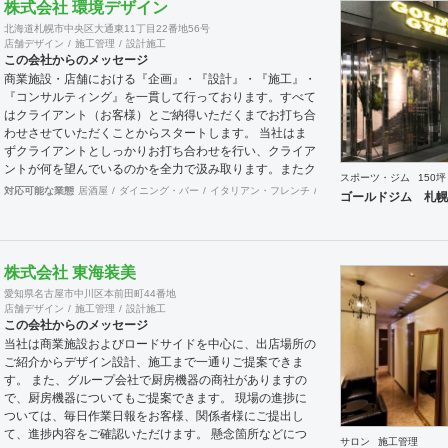
株式会社 環境デザイン
北海道札幌市中央区大通東11丁目22番地56号
店舗デザイン
施工管理
設計施工
この会社からのメッセージ
商業施設・店舗における『企画』・『設計』・『施工』・
『コンサルティング』を一貫して行っております。すべて
はクライアント（お客様）とご納得いただくまでお打ち合
わせさせていただくことからスタートします。 当社はま
ずクライアントとしっかりお打ち合わせを行い、クライア
ントが何を望んでいるのかを全力で汲み取ります。またク
スポーツ・ジム
150坪
ライアントが思い描いていることをどのように表現してい
対応可能な業態
居酒屋
ダイニング・バー
イタリアン・フレンチ
カフェ・パン・ケーキ
和
ゴールドジム 札幌
いのかお困りのときは、お打ち合せ時クライアントからの
ご要望をこれまで培ってきた当社ならではのノウハウでご
提案いたします。
株式会社 東海装美
愛知県名古屋市中川区本前田町44番地
店舗デザイン
施工管理
設計施工
この会社からのメッセージ
当社は商業施設およびロードサイドを中心に、出店場所の
ご紹介からデザイン設計、施工まで一通りご提案できま
す。 また、グループ会社で厨房機器の商社がありますの
で、厨房機器についてもご提案できます。 現場の進捗に
ついては、毎日作業日報をお客様、関係者様にご提出し
て、進捗内容をご確認いただけます。 懸念箇所などにつ
サロン
施工管理