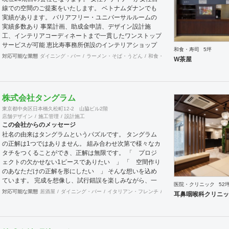
線での空間のご提案をいたします。 ベトナムダナンでも
実績があります。 バリアフリー・ユニバーサルルームの
実績多数あり 事業計画、助成金申請、デザイン設計施
工、インテリアコーディネートまで一貫したワンストップ
サービスが可能 恵比寿事務所併設のインテリアショップ
和食・寿司
5坪
「其の伍」SONOGOではオリジナル家具をはじめアンテ
対応可能な業態
ダイニング・バー
ラーメン・そば・うどん
和食・寿司
焼肉・中華料理・韓
W茶屋
ィーク骨董家具の販売もしています。
株式会社タングラム
東京都中央区日本橋久松町12-2 山脇ビル2階
店舗デザイン
施工管理
設計施工
この会社からのメッセージ
社名の由来はタングラムというパズルです。 タングラム
の正解は1つではありません。 組み合わせ次第で様々なカ
タチをつくることができ、正解は無限です。 「 プロジ
ェクトの欠かせない1ピースでありたい 」 「 空間作り
のあなただけの正解を形にしたい 」 そんな想いを込め
ています。 完成を想像し、試行錯誤を楽しみながら、 ​一
医院・クリニック
52
緒にワクワクしたいと思っています。
対応可能な業態
居酒屋
ダイニング・バー
イタリアン・フレンチ
カフェ・パン・ケーキ
ラ
耳鼻咽喉科クリニッ