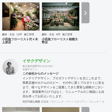
趣味・文化
13坪
施工管理
趣味・文化
8坪
施工管理
小田急フローリスト代々木
小田急フローリスト相模大
上原店
野店
イサクデザイン
東京都武蔵野市2-24-6-302
店舗デザイン
この会社からのメッセージ
インテリアデザイン、プロダクトデザインを主にこれまで、
商業店舗やホテルのロビー、 その中に置くプロダクトに至る
まで、様々なデザインをご提案してきた豊富な経験がござい
ます。 新規案件だけではなく、リニューアルのご相談にも自
信を持ってお応えいたします。
対応可能な業態
居酒屋
ダイニング・バー
イタリアン・フレンチ
カフェ・