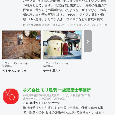
パーク等でお馴染みの技術、モルタル造形やエイジング塗装
を得意としています。 既製品では出来ない、海外の建物の雰
囲気や、昔からその場所にあったようなデザインなど、お客
様の思い出や夢を実現します。 その他、アイアン建具や挿
絵、FRP造形、シリコン人形、フィギアなども作成可能で
す。 モルタル造形の施工に関し、下塗りではサンドモルタル
対応可能な業態
居酒屋
ダイニング・バー
イタリアン・フレンチ
カフェ・
など、発泡材が入ったものは強度不足になる為使用しており
ません。 協力会社 株式会社 河野建築デザイン 神奈川県川崎
市 エッジデザインワークス株式会社 群馬県前橋市
カフェ・パン・ケーキ
カフェ・パン・ケーキ
設計施工
設計施工
ベトナムのカフェ
ケーキ屋さん
株式会社 モリ建装 一級建築士事務所
神奈川県横浜市神奈川区沢渡45-1 ルピナス横浜西口402号
店舗デザイン
施工管理
設計施工
この会社からのメッセージ
弊社は受注から引渡しまで一貫した流れで仕事を進める事
で、数多くのお 客様の評価をいただいております。 提案・