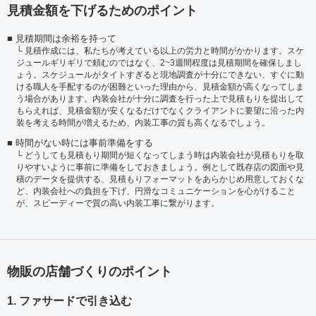
見積金額を下げるためのポイント
見積期間は余裕を持って
見積作成には、私たちが考えている以上の労力と時間がかかります。スケ
ジュールギリギリで頼むのではなく、2~3週間程度は見積期間を確保しまし
ょう。スケジュールがタイトすぎると現地調査が十分にできない、すぐに動
ける職人を手配するのが困難といった理由から、見積金額が高くなってしま
う場合があります。内装会社が十分に調査を行った上で見積もりを提出して
もらえれば、見積金額が安くなるだけでなくクライアントに要望に沿った内
装を考える時間が増えるため、内装工事の質も高くなるでしょう。
時間がない時には事前準備をする
どうしても見積もり期間が短くなってしまう時は内装会社が見積もりを取
りやすいように事前に準備をしておきましょう。例として既存店の図面や見
積のデータを提供する、見積もりフォーマットをあらかじめ用意しておくな
ど、内装会社への負担を下げ、円滑なコミュニケーションを心がけること
が、スピーディーで質の高い内装工事に繋がります。
物販の店舗づくりのポイント
1. ファサードで引き込む