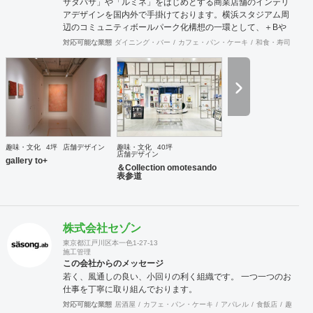
サタバサ」や「ルミネ」をはじめとする商業店舗のインテリ
アデザインを国内外で手掛けております。横浜スタジアム周
辺のコミュニティボールパーク化構想の一環として、＋Bや
THEBAYS等の空間群のデザインにも参画。各種クリエイタ
対応可能な業態
ダイニング・バー
カフェ・パン・ケーキ
和食・寿司
オフ
ーとの協業も多く、活動内容は多分野多岐に渡ります。設計
を目的ではなく手段と捉えておりますが、初めての事にチャ
レンジする方々から御相談頂く事も多く、設計に入る前の構
想段階のコンサルティングからデザイン・設計監理までを一
貫して手掛けることもできます。
趣味・文化
4坪
店舗デザイン
趣味・文化
40坪
店舗デザイン
gallery to+
＆Collection omotesando
表参道
株式会社セゾン
東京都江戸川区本一色1-27-13
施工管理
この会社からのメッセージ
若く、風通しの良い、小回りの利く組織です。 一つ一つのお
仕事を丁寧に取り組んでおります。
対応可能な業態
居酒屋
カフェ・パン・ケーキ
アパレル
食飯店
趣味・文