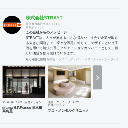
株式会社STRAYT
東京都目黒区五本木2-14-1
店舗デザイン
この会社からのメッセージ
STRAYTは、人々が抱える小さな悩みや、社会や企業が抱え
る大きな問題まで、様々な課題に対して、デザインという手
段を用いて解決に導くクリエイションカンパニーとして、新
しい価値を創り続けていきます。
対応可能な業態
居酒屋
ダイニング・バー
オフィス
イベントブース・ショ
アパレル
12坪
店舗デザイン
医院・クリニック
20坪
店舗デザイン
drama H.P,France 日本橋
マコトメンタルクリニック
高島屋