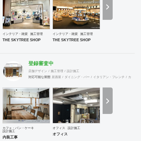
ど
インテリア・雑貨
施工管理
インテリア・雑貨
施工管理
THE SKYTREE SHOP
THE SKYTREE SHOP
登録審査中
店舗デザイン
施工管理
設計施工
対応可能な業態
居酒屋
ダイニング・バー
イタリアン・フレンチ
カフェ・
カフェ・パン・ケーキ
オフィス
設計施工
設計施工
オフィス
内装工事