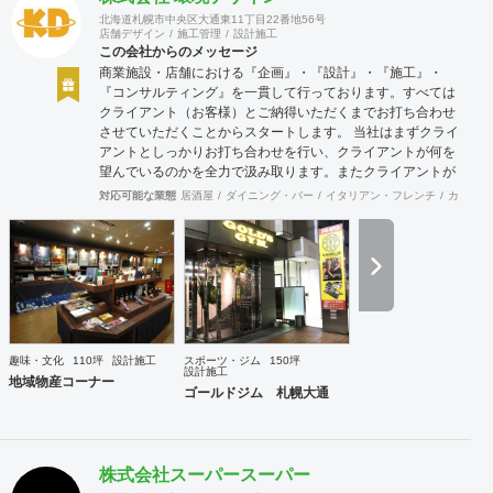
北海道札幌市中央区大通東11丁目22番地56号
店舗デザイン
施工管理
設計施工
この会社からのメッセージ
商業施設・店舗における『企画』・『設計』・『施工』・
『コンサルティング』を一貫して行っております。すべては
クライアント（お客様）とご納得いただくまでお打ち合わせ
させていただくことからスタートします。 当社はまずクライ
アントとしっかりお打ち合わせを行い、クライアントが何を
望んでいるのかを全力で汲み取ります。またクライアントが
思い描いていることをどのように表現していいのかお困りの
対応可能な業態
居酒屋
ダイニング・バー
イタリアン・フレンチ
カフェ・
ときは、お打ち合せ時クライアントからのご要望をこれまで
培ってきた当社ならではのノウハウでご提案いたします。
趣味・文化
110坪
設計施工
スポーツ・ジム
150坪
設計施工
地域物産コーナー
ゴールドジム 札幌大通
株式会社スーパースーパー