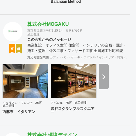
Balangan Method
株式会社MOGAKU
東京都目黒区平町1-25-14 ＵＰビル2Ｆ
施工管理
この会社からのメッセージ
商業施設 オフィス空間 住空間 インテリアの企画・設計・
施工・監理 外装工事・ファサード工事 全国施工対応可能
対応可能な業態
カフェ・パン・ケーキ
アパレル
インテリア・雑貨
趣味・
イタリアン・フレンチ
25坪
アパレル
75坪
施工管理
施工管理
渋谷スクランブルスクエア
西麻布 イタリアン
ー
株式会社 環境デザイン