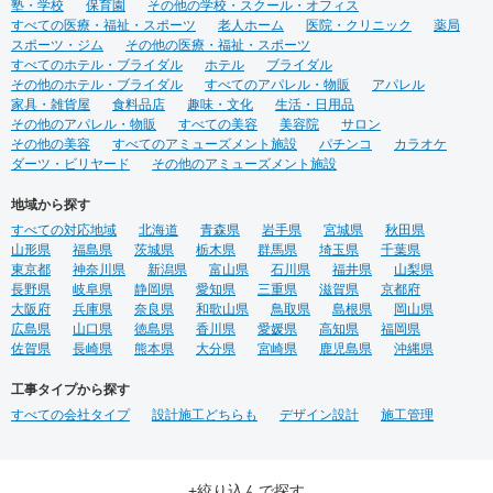
塾・学校
保育園
その他の学校・スクール・オフィス
すべての医療・福祉・スポーツ
老人ホーム
医院・クリニック
薬局
スポーツ・ジム
その他の医療・福祉・スポーツ
すべてのホテル・ブライダル
ホテル
ブライダル
その他のホテル・ブライダル
すべてのアパレル・物販
アパレル
家具・雑貨屋
食料品店
趣味・文化
生活・日用品
その他のアパレル・物販
すべての美容
美容院
サロン
その他の美容
すべてのアミューズメント施設
パチンコ
カラオケ
ダーツ・ビリヤード
その他のアミューズメント施設
地域から探す
すべての対応地域
北海道
青森県
岩手県
宮城県
秋田県
山形県
福島県
茨城県
栃木県
群馬県
埼玉県
千葉県
東京都
神奈川県
新潟県
富山県
石川県
福井県
山梨県
長野県
岐阜県
静岡県
愛知県
三重県
滋賀県
京都府
大阪府
兵庫県
奈良県
和歌山県
鳥取県
島根県
岡山県
広島県
山口県
徳島県
香川県
愛媛県
高知県
福岡県
佐賀県
長崎県
熊本県
大分県
宮崎県
鹿児島県
沖縄県
工事タイプから探す
すべての会社タイプ
設計施工どちらも
デザイン設計
施工管理
+絞り込んで探す