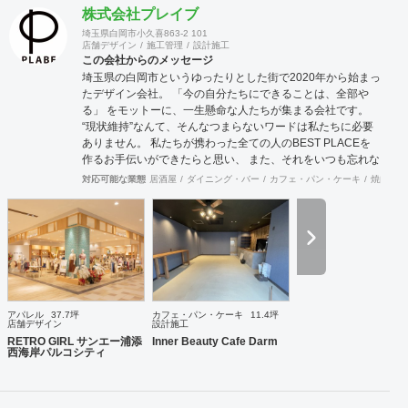
株式会社プレイブ
埼玉県白岡市小久喜863-2 101
店舗デザイン
施工管理
設計施工
この会社からのメッセージ
埼玉県の白岡市というゆったりとした街で2020年から始まっ
たデザイン会社。 「今の自分たちにできることは、全部や
る」 をモットーに、一生懸命な人たちが集まる会社です。
“現状維持”なんて、そんなつまらないワードは私たちに必要
ありません。 私たちが携わった全ての人のBEST PLACEを
作るお手伝いができたらと思い、 また、それをいつも忘れな
いためにもPLABE-プレイブ-という社名にしました。 内装設
対応可能な業態
居酒屋
ダイニング・バー
カフェ・パン・ケーキ
焼肉・中
計・施工、リノベーション、家具製作、印刷物・WEBサイト
制作などデザインできるもの全てお任せください。
アパレル
37.7坪
カフェ・パン・ケーキ
11.4坪
店舗デザイン
設計施工
RETRO GIRL サンエー浦添
Inner Beauty Cafe Darm
西海岸パルコシティ