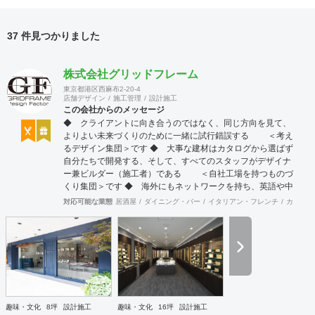
37 件見つかりました
株式会社グリッドフレーム
東京都港区西麻布2-20-4
店舗デザイン
施工管理
設計施工
この会社からのメッセージ
◆ クライアントに向き合うのではなく、同じ方向を見て、
よりよい未来づくりのために一緒に試行錯誤する ＜考え
るデザイン集団＞です ◆ 大事な建材はカタログから選ばず
自分たちで開発する、そして、すべてのスタッフがデザイナ
ー兼ビルダー（施工者）である ＜自社工場を持つものづ
くり集団＞です ◆ 海外にもネットワークを持ち、英語や中
国語に堪能なスタッフたちが、海外から国内への出店をスム
対応可能な業態
居酒屋
ダイニング・バー
イタリアン・フレンチ
カフェ・
ーズに実現させる ＜国境のない設計集団＞です 設計施
工案件、設計＋造作物の案件、施工案件、造作物制作など、
多様な請負形態が可能です。工場では金属を中心にさまざま
な素材を用いた制作が可能で、例えば通常デザイン性とは無
縁な特定防火設備（鉄扉）などにも高いデザイン性を施すこ
とも可能です。 GRIDFRAME とりかえのきかない空間
https://gridframe.co.jp/ Synes(シネス) 霧のようなやわらか
な空間 http://synes.jp/ SOTOCHIKU 時間の蓄積を取り
趣味・文化
8坪
設計施工
趣味・文化
16坪
設計施工
込む空間 https://sotochiku.com/