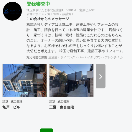
登録審査中
埼玉県さいたま市北区宮原町 3-381-1 宮原ビル3F
店舗デザイン
施工管理
設計施工
この会社からのメッセージ
株式会社リディアは店舗工事、建築工事やリフォームの設
計、施工、請負を行っている埼玉の建築会社です。 店舗づく
り、家づくりは、技術・素材・性能にこだわるのはもちろん
のこと、オーナーの想いや夢、思い出を育てる大切な空間と
なるよう、お客様それぞれの声をじっくりお伺いすることが
大切だと考えます。 埼玉で店舗工事、建築工事やリフォーム
をお考えの方はお気軽に私たちにご相談ください。
対応可能な業態
居酒屋
ダイニング・バー
イタリアン・フレンチ
カフェ・
建築
施工管理
建築
施工管理
亀戸 ビル
三鷹 集合住宅