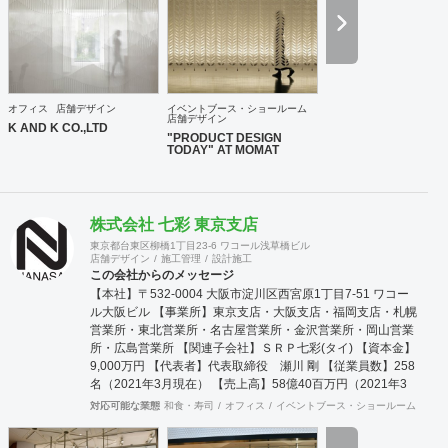
オフィス
店舗デザイン
イベントブース・ショールーム
店舗デザイン
K AND K CO.,LTD
"PRODUCT DESIGN
TODAY" AT MOMAT
株式会社 七彩 東京支店
東京都台東区柳橋1丁目23-6 ワコール浅草橋ビル
店舗デザイン
施工管理
設計施工
この会社からのメッセージ
【本社】〒532-0004 大阪市淀川区西宮原1丁目7-51 ワコー
ル大阪ビル 【事業所】東京支店・大阪支店・福岡支店・札幌
営業所・東北営業所・名古屋営業所・金沢営業所・岡山営業
所・広島営業所 【関連子会社】ＳＲＰ七彩(タイ) 【資本金】
9,000万円 【代表者】代表取締役 瀬川 剛 【従業員数】258
名（2021年3月現在） 【売上高】58億40百万円（2021年3
月期） 【主要得意先】全国主要百貨店、アパレルメーカー、
対応可能な業態
和食・寿司
オフィス
イベントブース・ショールーム
エン
問屋、各種専門店、 全国主要ファッションチ
ェーン店、デザイン設計事務所、各種学校、病医院な