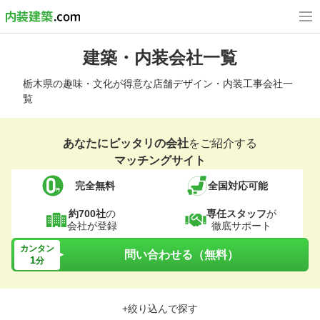
建築・内装会社一覧
栃木県の趣味・文化が得意な店舗デザイン・内装工事会社一
覧
あなたにピッタリの会社
をご紹介する
マッチングサイト
完全無料
全国対応可能
約700社
の
専任スタッフ
が
会社が登録
徹底サポート
カンタン
問い合わせる（無料）
1
分
+絞り込んで探す