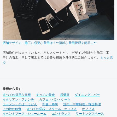
店舗デザイン・施工に必要な費用は？〜複雑な費用管理を簡単に〜
店舗物件が決まっているところをスタートとし、デザイン設計から施工（工
事）の着工、そして竣工までに必要な費用を具体的にご紹介します。
もっと見
る
業種から探す
すべての得意な業種
すべての飲食
居酒屋
ダイニング・バー
イタリアン・フレンチ
カフェ・パン・ケーキ
ラーメン・そば・うどん
和食・寿司
焼肉・中華料理・韓国料理
その他の飲食
すべての学校・スクール・オフィス
オフィス
イベントブース・ショールーム
エントランス
ワーキングスペース