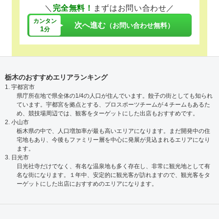
＼
完全無料！
まずはお問い合わせ／
カンタン
次へ進む
（お問い合わせ無料）
1
分
栃木のおすすめエリアランキング
1. 宇都宮市
県庁所在地で県全体の1/4の人口が住んでいます。餃子の街としても知られ
ています。宇都宮を拠点とする、プロスポーツチームが４チームもあるた
め、競技場周辺では、観客をターゲットにした出店もおすすめです。
2. 小山市
栃木県の中で、人口増加率が最も高いエリアになります。まだ開発中の住
宅地もあり、今後もファミリー層を中心に発展が見込まれるエリアになり
ます。
3. 日光市
日光社寺だけでなく、有名な温泉地も多く存在し、非常に観光地として有
名な街になります。１年中、安定的に観光客が訪れますので、観光客をタ
ーゲットにした出店におすすめのエリアになります。