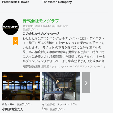
Pattisserie+Flower
The Watch Company
株式会社モノグラフ
東京都世田谷区上馬4-4-6 葵上馬ビル3F
店舗デザイン
この会社からのメッセージ
わたしたちはプランニングからデザイン・設計・ディスプレ
イ・施工に至る空間造りに於けるすべての業務のお手伝いを
いたします。 ‘モノゴト’の本質を突き詰めながら 驚きや発
見、高い精度新しい価値の創造を提供すると共に、時代に街
に人々に必要とされる空間造りを目指しております。 トータ
ルブランディングによって、より集客効果があり完成度の高
い店舗計画を行います。商品について、販売方法についてま
対応可能な業態
居酒屋
ダイニング・バー
イタリアン・フレンチ
カフェ・
で話し合う事も多く、お客様と共に皆が幸せになれる空間作
りを第一にしています。 お気軽にご相談ください。
和食・寿司
店舗デザイン
その他学校・スクール・オフィ
ス
小田原食堂だん
25坪
店舗デザイン