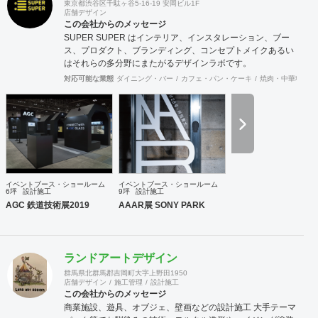
東京都渋谷区千駄ヶ谷5-16-19 安岡ビル1F
店舗デザイン
この会社からのメッセージ
SUPER SUPER はインテリア、インスタレーション、ブー
ス、プロダクト、ブランディング、コンセプトメイクあるい
はそれらの多分野にまたがるデザインラボです。
対応可能な業態
ダイニング・バー
カフェ・パン・ケーキ
焼肉・中華料理・
イベントブース・ショールーム
イベントブース・ショールーム
6坪
設計施工
9坪
設計施工
AGC 鉄道技術展2019
AAAR展 SONY PARK
ランドアートデザイン
群馬県北群馬郡吉岡町大字上野田1950
店舗デザイン
施工管理
設計施工
この会社からのメッセージ
商業施設、遊具、オブジェ、壁画などの設計施工 大手テーマ