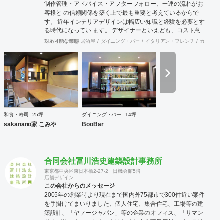
制作管理・アドバイス・アフターフォロー、一連の流れがお
客様と の信頼関係を築く上で最も重要と考えているからで
す。 近年インテリアデザインは幅広い知識と経験を必要とす
る時代になってい ます。 デザイナーといえども、コスト意
識・建築・設備・法規、多方面の経験と 知識が要求されま
対応可能な業態
居酒屋
ダイニング・バー
イタリアン・フレンチ
カフェ・
す。 それが「よい仕事」につながっていきます。 弊社は経
験豊富なデザイナー、建築士が、数多くの実績をもとに「よ
い仕 事」を提供できるように努力しております。
和食・寿司
25坪
ダイニング・バー
14坪
sakanano家 こみや
BooBar
合同会社冨川浩史建築設計事務所
東京都中央区東日本橋2-27-2 日機会館5階
店舗デザイン
この会社からのメッセージ
2005年の創業時より現在まで国内外75都市で300件近い案件
を手掛けてまいりました。個人住宅、集合住宅、工場等の建
築設計、「ヤフージャパン」等の企業のオフィス、「サマン