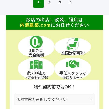
1
2
3
お店の出店、改装、退店は
内装建築.com
にお任せください
利用料は
全国対応可能
完全無料
約700社
専任スタッフ
の
が
内装会社が登録
徹底サポート
物件契約前でもOK！