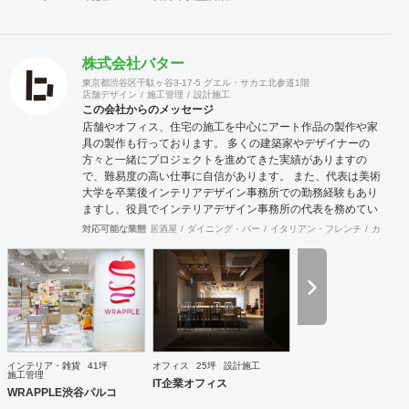
株式会社バター
東京都渋谷区千駄ヶ谷3-17-5 グエル・サカエ北参道1階
店舗デザイン
施工管理
設計施工
この会社からのメッセージ
店舗やオフィス、住宅の施工を中心にアート作品の製作や家
具の製作も行っております。 多くの建築家やデザイナーの
方々と一緒にプロジェクトを進めてきた実績がありますの
で、難易度の高い仕事に自信があります。 また、代表は美術
大学を卒業後インテリアデザイン事務所での勤務経験もあり
ますし、役員でインテリアデザイン事務所の代表を務めてい
る者もおり、社内に4名のデザイナーを有しています。 現場
対応可能な業態
居酒屋
ダイニング・バー
イタリアン・フレンチ
カフェ・
施工部隊は20代1名、40代2名、50代1名の計4名を中心に手
が回らない際は代表自信も現場に出ますので、社内で5名と
専属の外注監理1名の6名で物件規模や内容に応じて割り当て
ています。 さらに自社で木工職人を抱えており、内装工事に
おいて大きなボリュームを締める木工家具の製作には質、量
ともに自信を持っております。 その他、自社で飲食店を経営
しており業態の開発やレシピ提供、仕入先のコーディネー
ト、人材教育なども行っており設計や施工だけにとらわれな
インテリア・雑貨
41坪
オフィス
25坪
設計施工
い様々な引き合いがあります。 大手企業の新業態開発の際の
施工管理
IT企業オフィス
社外プロジェクトメンバーとしてノウハウ提供などの実績も
WRAPPLE渋谷パルコ
あります。