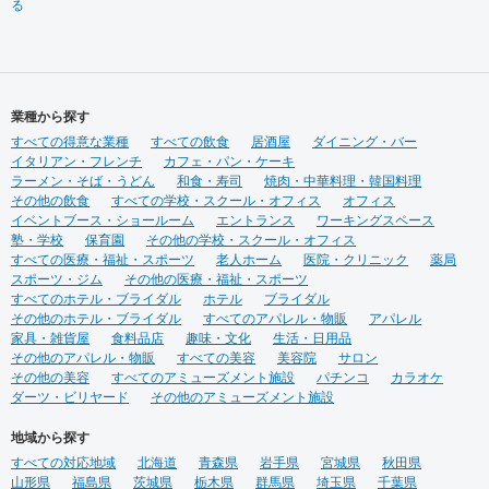
る
業種から探す
すべての得意な業種
すべての飲食
居酒屋
ダイニング・バー
イタリアン・フレンチ
カフェ・パン・ケーキ
ラーメン・そば・うどん
和食・寿司
焼肉・中華料理・韓国料理
その他の飲食
すべての学校・スクール・オフィス
オフィス
イベントブース・ショールーム
エントランス
ワーキングスペース
塾・学校
保育園
その他の学校・スクール・オフィス
すべての医療・福祉・スポーツ
老人ホーム
医院・クリニック
薬局
スポーツ・ジム
その他の医療・福祉・スポーツ
すべてのホテル・ブライダル
ホテル
ブライダル
その他のホテル・ブライダル
すべてのアパレル・物販
アパレル
家具・雑貨屋
食料品店
趣味・文化
生活・日用品
その他のアパレル・物販
すべての美容
美容院
サロン
その他の美容
すべてのアミューズメント施設
パチンコ
カラオケ
ダーツ・ビリヤード
その他のアミューズメント施設
地域から探す
すべての対応地域
北海道
青森県
岩手県
宮城県
秋田県
山形県
福島県
茨城県
栃木県
群馬県
埼玉県
千葉県