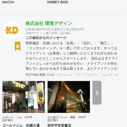
HACO+
HONEY BOO
株式会社 環境デザイン
北海道札幌市中央区大通東11丁目22番地56号
店舗デザイン
施工管理
設計施工
この会社からのメッセージ
商業施設・店舗における『企画』・『設計』・『施工』・
『コンサルティング』を一貫して行っております。すべては
クライアント（お客様）とご納得いただくまでお打ち合わせ
させていただくことからスタートします。 当社はまずクライ
アントとしっかりお打ち合わせを行い、クライアントが何を
望んでいるのかを全力で汲み取ります。またクライアントが
思い描いていることをどのように表現していいのかお困りの
対応可能な業態
居酒屋
ダイニング・バー
イタリアン・フレンチ
カフェ・
ときは、お打ち合せ時クライアントからのご要望をこれまで
培ってきた当社ならではのノウハウでご提案いたします。
スポーツ・ジム
150坪
その他アパレル・物販
200坪
設計施工
設計施工
ゴールドジム 札幌大通
宮井平安堂書店