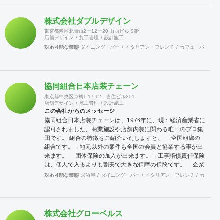
株式会社ダブルデザイン
東京都港区北青山2ー12ー20 山西ビル５階
店舗デザイン
施工管理
設計施工
対応可能な業態
ダイニング・バー
イタリアン・フレンチ
カフェ・パン・ケ
協同組合日本店装チェーン
東京都中央区京橋1-17-12 吉住ビル201
店舗デザイン
施工管理
設計施工
この会社からのメッセージ
協同組合日本店装チェーンは、1976年に、現：経済産業省に
認可されました、商業施設や店舗内装に関わる唯一のプロ集
団です。 組合の特徴をご紹介いたしますと、 全国組織の
組合です。→地元以外の案件も全国の会員と協業する事が出
来ます。 団体保険の加入が出来ます。→工事賠償責任保険
は、個人で入るよりも割安で大きな保障の保険です。 企業
訪問活動（クリニック）→会員企業を訪問し、その強みや仕
対応可能な業態
居酒屋
ダイニング・バー
イタリアン・フレンチ
カフェ・
組みまた企業戦略等を学ぶ合う事が出来ます。 店舗ジャパ
ンに加入出来ます。→マッチンクサイトの運営と情報発信に
より新規開拓の期待が持てます。 これらのことは、全国に点
在する会員が組織的に活動しているからこそ可能となること
株式会社グローベルス
で、会員企業が増えれば、尚更の事です。 景気に左右されが