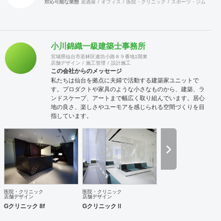
対応可能な業態
居酒屋
オフィス
医院・クリニック
スポーツ・ジム
カラ
小川錦織一級建築士事務所
宮城県仙台市若林区連坊小路８９番地1階東
店舗デザイン
施工管理
設計施工
この会社からのメッセージ
私たちは仙台を拠点に夫婦で活動する建築家ユニットで
す。プロダクトや家具のような小さなものから、建築、ラ
ンドスケープ、アートまで幅広く取り組んでいます。居心
地の良さ、楽しさやユーモアを感じられる空間づくりを目
指しています。
医院・クリニック
医院・クリニック
店舗デザイン
店舗デザイン
Gクリニック 8f
GクリニックⅡ