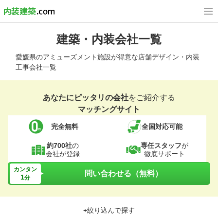
建築・内装会社一覧
愛媛県のアミューズメント施設が得意な店舗デザイン・内装
工事会社一覧
あなたにピッタリの会社
をご紹介する
マッチングサイト
完全無料
全国対応可能
約700社
の
専任スタッフ
が
会社が登録
徹底サポート
カンタン
問い合わせる（無料）
1
分
+絞り込んで探す