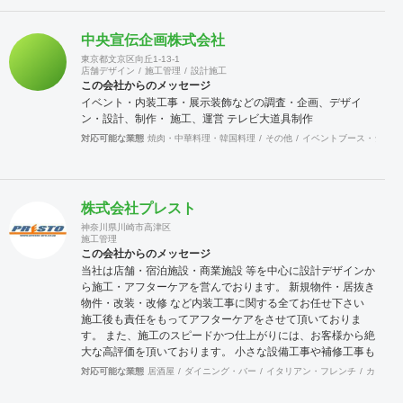
中央宣伝企画株式会社
東京都文京区向丘1-13-1
店舗デザイン
施工管理
設計施工
この会社からのメッセージ
イベント・内装工事・展示装飾などの調査・企画、デザイ
ン・設計、制作・ 施工、運営 テレビ大道具制作
対応可能な業態
焼肉・中華料理・韓国料理
その他
イベントブース・ショー
株式会社プレスト
神奈川県川崎市高津区
施工管理
この会社からのメッセージ
当社は店舗・宿泊施設・商業施設 等を中心に設計デザインか
ら施工・アフターケアを営んでおります。 新規物件・居抜き
物件・改装・改修 など内装工事に関する全てお任せ下さい
施工後も責任をもってアフターケアをさせて頂いておりま
す。 また、施工のスピードかつ仕上がりには、お客様から絶
大な高評価を頂いております。 小さな設備工事や補修工事も
迅速にご対応致しますので、困った事が有ったら先ずは当社
対応可能な業態
居酒屋
ダイニング・バー
イタリアン・フレンチ
カフェ・
へご連絡をください。 宜しくお願い申し上げます。