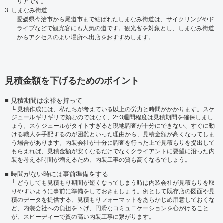
リアです。
3. しまなみ街道
愛媛県今治市から尾道市まで結ばれたしまなみ街道は、サイクリングやド
ライブなどで観光客にも人気の道です。観光客を対象とし、しまなみ街道
からアクセスのよい場所へ出店をおすすめします。
見積金額を下げるためのポイント
見積期間は余裕を持って
見積作成には、私たちが考えている以上の労力と時間がかかります。スケ
ジュールギリギリで頼むのではなく、2~3週間程度は見積期間を確保しまし
ょう。スケジュールがタイトすぎると現地調査が十分にできない、すぐに動
ける職人を手配するのが困難といった理由から、見積金額が高くなってしま
う場合があります。内装会社が十分に調査を行った上で見積もりを提出して
もらえれば、見積金額が安くなるだけでなくクライアントに要望に沿った内
装を考える時間が増えるため、内装工事の質も高くなるでしょう。
時間がない時には事前準備をする
どうしても見積もり期間が短くなってしまう時は内装会社が見積もりを取
りやすいように事前に準備をしておきましょう。例として既存店の図面や見
積のデータを提供する、見積もりフォーマットをあらかじめ用意しておくな
ど、内装会社への負担を下げ、円滑なコミュニケーションを心がけること
が、スピーディーで質の高い内装工事に繋がります。