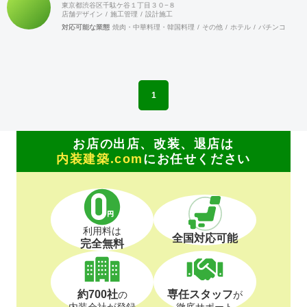
東京都渋谷区千駄ケ谷１丁目３０−８
ちな建設業界に於いて、勝ち残るためには、会員同士の情報
店舗デザイン
施工管理
設計施工
交換を行いながら、組織的に活動を行う事が重要です。 ネッ
対応可能な業態
焼肉・中華料理・韓国料理
その他
ホテル
パチンコ
カラ
トでなんでも情報が集まる時代の中、実際に顔を合わせ、意
見交換することでより強固な絆を築きあげて行きます。 当組
合は、全国組織の利点を生かしてますます活発に活動して行
きます。ご賛同頂ける、同業者様のご加入をお待ちして居り
ます。
1
お店の出店、改装、退店は
内装建築.com
にお任せください
利用料は
全国対応可能
完全無料
約700社
専任スタッフ
の
が