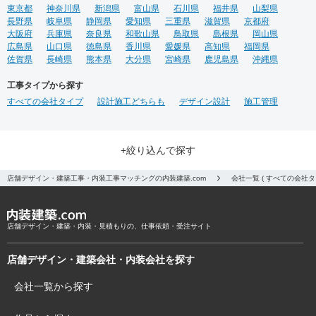
東京都
神奈川県
新潟県
富山県
石川県
福井県
山梨県
長野県
岐阜県
静岡県
愛知県
三重県
滋賀県
京都府
大阪府
兵庫県
奈良県
和歌山県
鳥取県
島根県
岡山県
広島県
山口県
徳島県
香川県
愛媛県
高知県
福岡県
佐賀県
長崎県
熊本県
大分県
宮崎県
鹿児島県
沖縄県
工事タイプから探す
すべての会社タイプ
設計施工どちらも
デザイン設計
施工管理
+絞り込んで探す
店舗デザイン・建築工事・内装工事マッチングの内装建築.com
会社一覧 ( すべての会社
店舗デザイン・建築・内装・見積もりの、仕事依頼・受注サイト
店舗デザイン・建築会社・内装会社を探す
会社一覧から探す