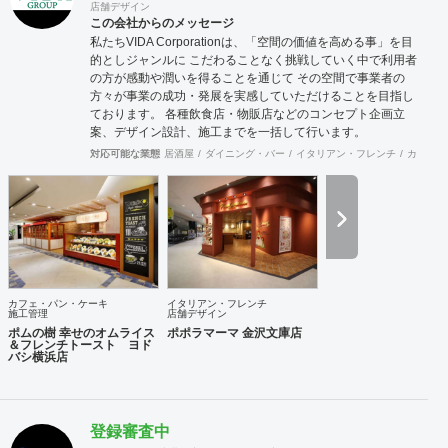
店舗デザイン
この会社からのメッセージ
私たちVIDA Corporationは、「空間の価値を高める事」を目
的としジャンルに こだわることなく挑戦していく中で利用者
の方が感動や潤いを得ることを通じて その空間で事業者の
方々が事業の成功・発展を実感していただけることを目指し
ております。 各種飲食店・物販店などのコンセプト企画立
案、デザイン設計、施工までを一括して行います。
対応可能な業態
居酒屋
ダイニング・バー
イタリアン・フレンチ
カフェ・
カフェ・パン・ケーキ
イタリアン・フレンチ
施工管理
店舗デザイン
ポムの樹 幸せのオムライス
ポポラマーマ 金沢文庫店
＆フレンチトースト ヨド
バシ横浜店
登録審査中