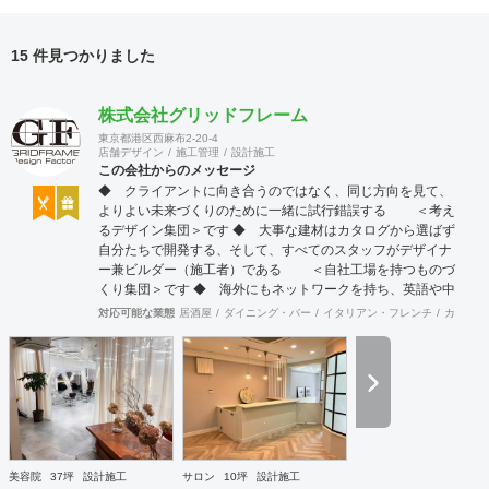
15 件見つかりました
株式会社グリッドフレーム
東京都港区西麻布2-20-4
店舗デザイン
施工管理
設計施工
この会社からのメッセージ
◆ クライアントに向き合うのではなく、同じ方向を見て、
よりよい未来づくりのために一緒に試行錯誤する ＜考え
るデザイン集団＞です ◆ 大事な建材はカタログから選ばず
自分たちで開発する、そして、すべてのスタッフがデザイナ
ー兼ビルダー（施工者）である ＜自社工場を持つものづ
くり集団＞です ◆ 海外にもネットワークを持ち、英語や中
国語に堪能なスタッフたちが、海外から国内への出店をスム
対応可能な業態
居酒屋
ダイニング・バー
イタリアン・フレンチ
カフェ・
ーズに実現させる ＜国境のない設計集団＞です 設計施
工案件、設計＋造作物の案件、施工案件、造作物制作など、
多様な請負形態が可能です。工場では金属を中心にさまざま
な素材を用いた制作が可能で、例えば通常デザイン性とは無
縁な特定防火設備（鉄扉）などにも高いデザイン性を施すこ
とも可能です。 GRIDFRAME とりかえのきかない空間
https://gridframe.co.jp/ Synes(シネス) 霧のようなやわらか
な空間 http://synes.jp/ SOTOCHIKU 時間の蓄積を取り
美容院
37坪
設計施工
サロン
10坪
設計施工
込む空間 https://sotochiku.com/