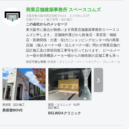
商業店舗建築事務所 スペースコムズ
大阪府東大阪市西石切町3-6-14 コスモB.L.D-2F
店舗デザイン
施工管理
設計施工
この会社からのメッセージ
東大阪市に拠点が御座います商業店舗建築事務所スペースコ
ムズと申します。 店舗物件選びから飲食店・美容室・物販
店・医療関係・介護・並びにショッピングセンター内の商業
店舗 （個人オーナー様・法人オーナー様）問わず商業店舗の
設計施工及び原状回復工事等を行っております。 ビールメー
カー様や厨房機器メーカー様からの御依頼の店舗工事も承っ
ております。 御予算及び動線・デザインをトータルに最良の
対応可能な業態
居酒屋
ダイニング・バー
イタリアン・フレンチ
カフェ・
御提案させて頂いており 設計から施工・デザインまでをトー
タルにサポート致しますので一度御見積りさせて頂ければ幸
いです。 施工例に付きましては当社ホームページを拝見して
頂ければ御確認出来ますので！宜しくお願いします。
美容院
設計施工
医院・クリニック
52坪
設計施工
美容室MOVE
BELINDAクリニック