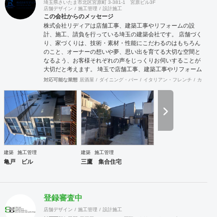
埼玉県さいたま市北区宮原町 3-381-1 宮原ビル3F
店舗デザイン
施工管理
設計施工
この会社からのメッセージ
株式会社リディアは店舗工事、建築工事やリフォームの設
計、施工、請負を行っている埼玉の建築会社です。 店舗づく
り、家づくりは、技術・素材・性能にこだわるのはもちろん
のこと、オーナーの想いや夢、思い出を育てる大切な空間と
なるよう、お客様それぞれの声をじっくりお伺いすることが
大切だと考えます。 埼玉で店舗工事、建築工事やリフォーム
をお考えの方はお気軽に私たちにご相談ください。
対応可能な業態
居酒屋
ダイニング・バー
イタリアン・フレンチ
カフェ・
建築
施工管理
建築
施工管理
亀戸 ビル
三鷹 集合住宅
登録審査中
店舗デザイン
施工管理
設計施工