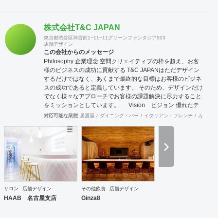
株式会社T&C JAPAN
東京都渋谷区神宮前1−11−11グリーンファンタジア503
店舗デザイン
この会社からのメッセージ
Philosophy 企業理念 空間クリエイティブの枠を超え、お客
様のビジネスの成功に貢献する T&C JAPANはただデザイン
するだけではなく、あくまで最終的な目標はお客様のビジネ
スの成功であると定義しています。 そのため、デザインだけ
でなく様々なアプローチでお客様の課題解決に尽力すること
をミッションとしています。 Vision ビジョン 優れたテ
クノロジーとクリエイティブによる言語の壁を越えた空間デ
対応可能な業態
居酒屋
ダイニング・バー
イタリアン・フレンチ
カフェ・
ザインを通し、 世界のビジネスと人を結ぶデザイン会社を目
指します よりグローバルな視点で、世界の最先端のデザイン
をスタンダードに取り入れることで、 国境を越えて活躍し続
けるデザイン会社を目指します。 Value バリュー 感動・創
造・挑戦 感動：軽薄な流行を追わず、用途や目的に沿った本
質的に美しく成果の出るデザインを提供します 創造：最先端
の技術や概念を取り入れ、お客様と自身がワクワクするクリ
エイティブ提案を追求します 挑戦：既成の概念や思い込みに
サロン
店舗デザイン
その他飲食
店舗デザイン
とらわれず、自身の限界を超えた挑戦を意識します
HAAB 名古屋支店
Ginza8