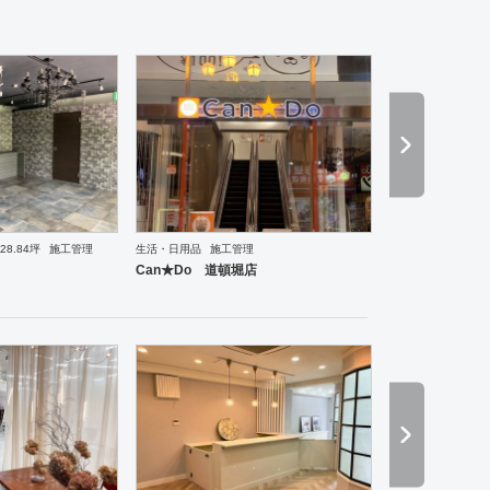
28.84坪
施工管理
生活・日用品
施工管理
理・韓国料理
オフィス
イベントブース・ショールーム
塾・学校
保育園
老人ホーム
医院
Can★Do 道頓堀店