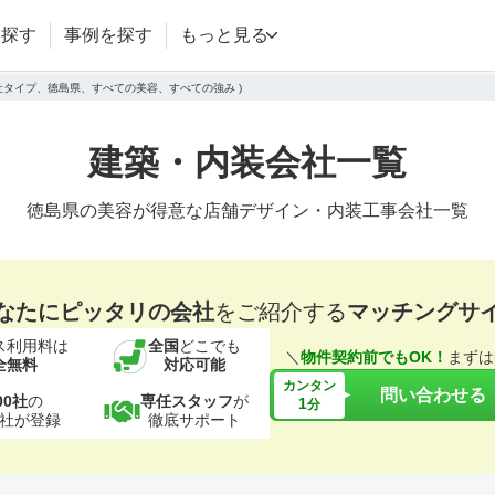
を探す
事例を探す
もっと見る
会社タイプ、徳島県、すべての美容、すべての強み )
建築・内装会社一覧
徳島県の美容が得意な店舗デザイン・内装工事会社一覧
なたにピッタリの会社
をご紹介する
マッチングサ
ス利用料は
全国
どこでも
＼
物件契約前でもOK！
まずは
全無料
対応可能
カンタン
問い合わせる
00社
の
専任スタッフ
が
1
分
社が登録
徹底サポート