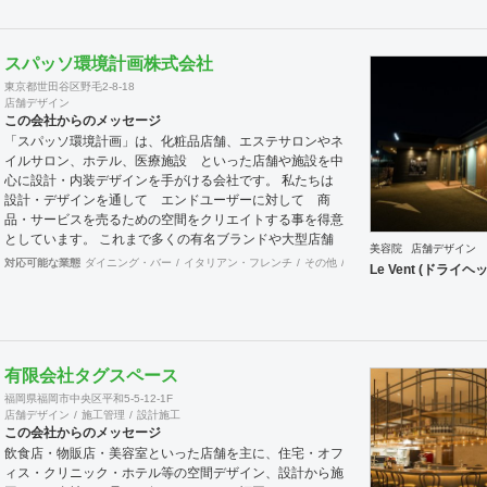
を重ねる事でプロジェクトの根幹を定め、システムやレイ
アウトの面から構想を練り、環境や条件、コストに合わせ
て具現化します。 飲食業をはじめとした多様なジャンル
スパッソ環境計画株式会社
の商業デザインを手掛けている強みを活かし、美しいだけ
東京都世田谷区野毛2-8-18
では無い心躍るデザインと従来の形態に囚われない個性を
店舗デザイン
持った提案をさせて頂きます。
この会社からのメッセージ
「スパッソ環境計画」は、化粧品店舗、エステサロンやネ
イルサロン、ホテル、医療施設 といった店舗や施設を中
心に設計・内装デザインを手がける会社です。 私たちは
設計・デザインを通して エンドユーザーに対して 商
品・サービスを売るための空間をクリエイトする事を得意
としています。 これまで多くの有名ブランドや大型店舗
美容院
店舗デザイン
の美容系施設ぼ実績を経験を活かして、女性の気持ちを動
対応可能な業態
ダイニング・バー
イタリアン・フレンチ
その他
イベントブース・ショール
Le Vent (ドラ
かせる空間創りが可能です。 そのような視点から ホテ
ル 医療施設のお話もいただいてまいりました。 私たち
には、店舗設計・店舗デザインをご提供して20年以上の
歴史があります。 少数精鋭のチームですのでフットワー
クが軽いうえ、デザイナーはそれぞれ経験豊富です。 女
有限会社タグスペース
性の購買心理など女性のマーケティング理論に基づいた店
舗 設計には定評があり、日本だけでなく中国をはじめと
福岡県福岡市中央区平和5-5-12-1F
する海外店舗でも大きな反響を実現してきました。 豊富
店舗デザイン
施工管理
設計施工
この会社からのメッセージ
な店舗デザイン実績を持つ浜村さとると女性デザイナーの
飲食店・物販店・美容室といった店舗を主に、住宅・オフ
コラボレーションにより 感性を生かした上で計算された
ィス・クリニック・ホテル等の空間デザイン、設計から施
空間。集客や売り上げにつなげていきます。 設計施工ご