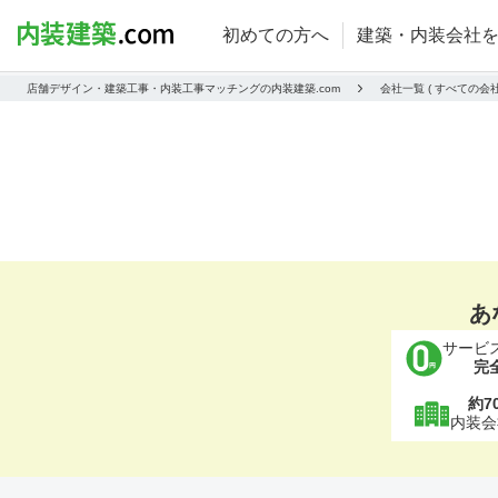
初めての方へ
建築・内装会社
店舗デザイン・建築工事・内装工事マッチングの内装建築.com
会社一覧 ( すべての
あ
サービ
完
約7
内装会