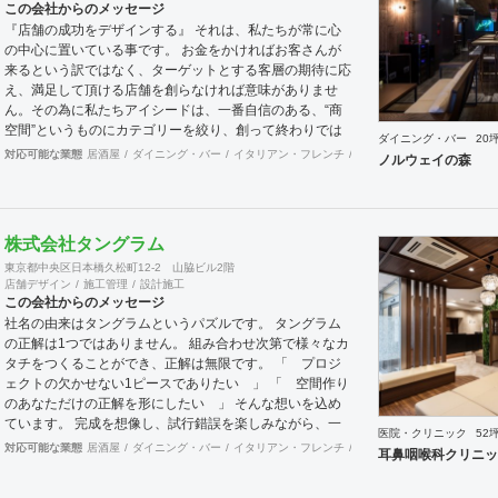
この会社からのメッセージ
業務 ・出店におけるトータルデザイン ・住宅リノベーシ
『店舗の成功をデザインする』 それは、私たちが常に心
ョン ・家具及び什器デザイン
の中心に置いている事です。 お金をかければお客さんが
来るという訳ではなく、ターゲットとする客層の期待に応
え、満足して頂ける店舗を創らなければ意味がありませ
ん。その為に私たちアイシードは、一番自信のある、“商
空間”というものにカテゴリーを絞り、創って終わりでは
ダイニング・バー
20
なく、５年先、10年先を見据えながら、お客様のサクセ
対応可能な業態
居酒屋
ダイニング・バー
イタリアン・フレンチ
カフェ・パン・ケーキ
ラ
ノルウェイの森
スパートナーとして、成功する店創りを提供します。
株式会社タングラム
東京都中央区日本橋久松町12-2 山脇ビル2階
店舗デザイン
施工管理
設計施工
この会社からのメッセージ
社名の由来はタングラムというパズルです。 タングラム
の正解は1つではありません。 組み合わせ次第で様々なカ
タチをつくることができ、正解は無限です。 「 プロジ
ェクトの欠かせない1ピースでありたい 」 「 空間作り
のあなただけの正解を形にしたい 」 そんな想いを込め
ています。 完成を想像し、試行錯誤を楽しみながら、 ​一
医院・クリニック
52
緒にワクワクしたいと思っています。
対応可能な業態
居酒屋
ダイニング・バー
イタリアン・フレンチ
カフェ・パン・ケーキ
ラ
耳鼻咽喉科クリニッ