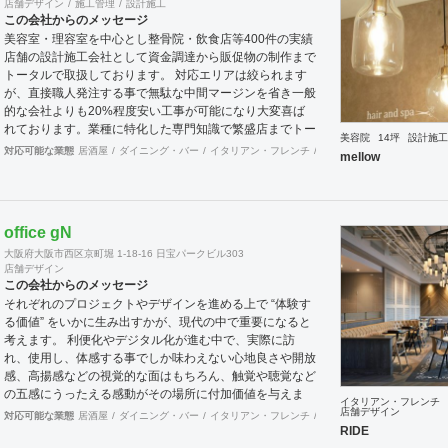
店舗デザイン
施工管理
設計施工
発生するおもしろアイデアを尊重し、実行しつづけてい
この会社からのメッセージ
く。 コンセプト ビジョンと顧客が身近に感じれるよう
美容室・理容室を中心とし整骨院・飲食店等400件の実績
に
店舗の設計施工会社として資金調達から販促物の制作まで
トータルで取扱しております。 対応エリアは絞られます
が、直接職人発注する事で無駄な中間マージンを省き一般
的な会社よりも20%程度安い工事が可能になり大変喜ば
れております。業種に特化した専門知識で繁盛店までトー
美容院
14坪
設計施工
タルサポートさせていただきます。
対応可能な業態
居酒屋
ダイニング・バー
イタリアン・フレンチ
カフェ・パン・ケーキ
ラ
mellow
office gN
大阪府大阪市西区京町堀 1-18-16 日宝パークビル303
店舗デザイン
この会社からのメッセージ
それぞれのプロジェクトやデザインを進める上で “体験す
る価値” をいかに生み出すかが、現代の中で重要になると
考えます。 利便化やデジタル化が進む中で、実際に訪
れ、使用し、体感する事でしか味わえない心地良さや開放
感、高揚感などの視覚的な面はもちろん、触覚や聴覚など
の五感にうったえる感動がその場所に付加価値を与えま
イタリアン・フレンチ
す。 その感動を生み出し、他には無い価値を持った空間
店舗デザイン
対応可能な業態
居酒屋
ダイニング・バー
イタリアン・フレンチ
カフェ・パン・ケーキ
ラ
や物へと変化させる事がインテリアデザインの役割だと考
RIDE
えております。 この理念の元に、クライアントとの対話