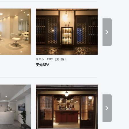
サロン
13坪
設計施工
ーメン・そば・うどん
和食・寿司
焼肉・中華料理・韓国料理
その他
オフィス
イベントブ
英知SPA