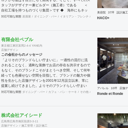
タッフがデザイナー兼ビルダー（施工者）である ＜
自社工場を持つものづくり集団＞です ◆ 海外にもネッ
美容院
37坪
設計施工
トワークを持ち、英語や中国語に堪能なスタッフたちが、
対応可能な業態
居酒屋
ダイニング・バー
イタリアン・フレンチ
カフェ・パン・ケーキ
ラ
HACO+
海外から国内への出店をスムーズに実現させる ＜国
境のない設計集団＞です 設計施工案件、設計＋造作物の
案件、施工案件、造作物制作など、多様な請負形態が可能
です。工場では金属を中心にさまざまな素材を用いた制作
有限会社ペブル
が可能で、例えば通常デザイン性とは無縁な特定防火設備
東京都江東区富岡2-4-4 YANE内
（鉄扉）などにも高いデザイン性を施すことも可能です。
店舗デザイン
GRIDFRAME とりかえのきかない空間
この会社からのメッセージ
https://gridframe.co.jp/ Synes(シネス) 霧のようなやわら
「よりそのブランドらしい佇まいに」 一過性の流行に流
かな空間 http://synes.jp/ SOTOCHIKU 時間の蓄積を
されることなく、過剰な装飾でお店の存在を誇示するので
取り込む空間 https://sotochiku.com/
もなく、そのブランドこそがまとうべき空間、そして何年
経っても色褪せない空間を目指して、ブランドの魅力や個
性を生かした店舗デザインを2001年12月設立以来、常に
提案し続けてきました。よりそのブランドらしい佇まい
アパレル
10坪
店舗デ
に。 「必要な箇所に、必要なデザインを」 2012年からは
対応可能な業態
ダイニング・バー
カフェ・パン・ケーキ
その他
オフィス
イベントブース
Ronde et Ronde
さらにその思いを発展させ、店舗デザインに限らず、グラ
フィックデザインからブランディングまで総合的にブラン
ドの出店をバックアップできる体制も整えてきました。そ
のブランドにとってまず何を優先すべきか、何が本当に必
株式会社アイシード
要なのか、そこをきちんとアドバイスできる会社でありた
広島県広島市南区段原3-3-11
いと思っています。 業務内容 ・店舗設計（物販店／飲食
店舗デザイン
施工管理
設計施工
店／美容室など） ・ブランディング及びディレクション