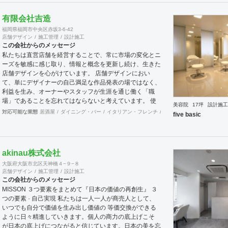
有限会社吉造
福岡県福岡市中央区赤坂3-6-42
店舗デザイン
施工管理
設計施工
この会社からのメッセージ
私たちは直営店舗を経営することで、常に市場の変化とニ
ーズを敏感に感じ取り、情報と概念を更新し続け、生きた
店舗デザインを心がけています。 店舗デザインにおい
て、単にデザイナーの自己満足な作品発表の場ではなく、
利益を生み、オーナーやスタッフが生涯を通じ働く「職
場」であることを忘れてはならないと考えています。 使
美容院
17坪
設計施工
いやすく、そして居心地がよく、時代の流れに左右されな
対応可能な業態
居酒屋
ダイニング・バー
イタリアン・フレンチ
カフェ・パン・ケーキ
ラ
five basic
い強さを持った店舗デザインを私たちは提案します。 ま
た、グループ会社に不動産事業と開業コンサルティング事
業をそなえており、テナント・出店地選びや資金調達から
実践に基づいたサポートが可能です。 まずはお気軽に、
akinau株式会社
ご相談ください。
大阪府大阪市北区天神橋４−９−８
店舗デザイン
施工管理
設計施工
この会社からのメッセージ
MISSON ３つ要素をまとめて『日本の価値の再創生』 ３
つの要素 · 自己実現 私たちは一人一人が商売人として、
いつでも自分で価値を生み出し価値の 等価交換ができる
ように日々精進していきます。個人の商力の底上げこそ
が日本の底上げにつながると信じています。日本の美を忘