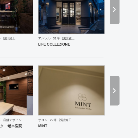
坪
設計施工
アパレル
31坪
設計施工
ーメン・そば・うどん
和食・寿司
焼肉・中華料理・韓国料理
その他
オフィス
イベントブ
LIFE COLLEZIONE
坪
店舗デザイン
サロン
22坪
設計施工
ーメン・そば・うどん
和食・寿司
焼肉・中華料理・韓国料理
その他
オフィス
イベントブ
ク 老木医院
MINT