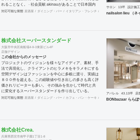
れることなく。 · 社会貢献 akinauがあることで日本国内
サロン
13坪
設計施工
の価値を拡充します。そして世界に誇れる 国として日本
対応可能な業態
居酒屋
ダイニング・バー
イタリアン・フレンチ
カフェ・パン・ケーキ
ラ
nailsalon lie
の価値を輸出し続けていきます。もちろん地球にやさし
く、 人にもやさしく。 · 利益追求 私たちは現段階ではお
金というものが価値の目安として標準とされる 時代で利
益を追求し、まずは自社が幸せになることを約束します。
並行して売り上げも追求します。理由は自社だけでなくそ
株式会社スーパースタンダード
れに関係する 全ての会社や人々にも売り上げをつくるこ
大阪市中央区南船場4-9-3東新ビル4F
とでお金というものをめぐる ように行動します。 社会に
店舗デザイン
たくされた使命 今の日本は世界的にも元気がない。これ
この会社からのメッセージ
は自分本意に人生をまっとうできない人たちが多く存在す
プロジェクトのヴィジョンを様々なアイディア、素材、手
るからであると想像できる。今社会で必要とされる人材、
法で具現化し、クライアントのヒラメキをキラメキにする
主体性をもって自身の考えで行動できる。夢を大きく持っ
空間デザインはファッションを中心に多岐に渡り、実績は
て日々の鍛錬を怠らない。人を育て明るい未来の日本をつ
８００件を超える。この経験値や引き出しの多さも高く評
くりだす。 VISSON 『商うをおもしろく。』 誰に? 自分
価されリピーターも多い。 その強みを生かして時代と共
のもっている素質、他にはできないこと、その本質をみつ
に変化するスーパースタンダードを作り出している。
アパレル
43.13坪
店
けていく。自信をもち後悔しない人生を送るために。まだ
対応可能な業態
居酒屋
ダイニング・バー
カフェ・パン・ケーキ
和食・寿司
焼肉・中華料
BONbazaar ら
気づいていないあなたに送る。 何を? 誰しもその人しか
もっていない個性が存在する。その個性を最大にいかした
商いをみつけだし生み出していく。小商いだっていい、個
人が幸せであり直接届けることのできる範囲での人も幸せ
にできるのだから。 どうやって? akinauは人生100年100
事業を掲げて100年続くような商いを生み出し続けてい
株式会社Crea.
く。そのヒントは社内だけではなく関係する全ての人と考
兵庫県西宮市南甲子園1丁目1-8
えて創り出す。そのためにakinautalkなど会話のなかから