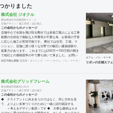
見つかりました
株式会社 ジオクル
愛知県稲沢市高重西町４３－２
店舗デザイン
施工管理
設計施工
この会社からのメッセージ
店舗中心で全国を飛び回る弊社では多能工職人による工事
範囲の分担化で無駄な人件費等が不要な為、お客様の予算
に応じた施工が実現可能です。 弊社では住宅、工場、マ
ンション、店舗に渡り様々な分野での幅広い建築経験や、
提案力があります。 これまでには200万〜700万程の開き
で他社との価格競争の中で勝ち抜いて来ました。 お問い
カフェ・パン・ケーキ
合わせは メール（tenperhide31@icloud.com）からも承
対応可能な業態
居酒屋
ダイニング・バー
カフェ・パン・ケーキ
和食・寿司
焼肉・中華料
リボンの古城カフェ
ります。 その他：道具商 愛知県公安委員会許可 第
542642304700号
株式会社グリッドフレーム
東京都港区西麻布2-20-4
店舗デザイン
施工管理
設計施工
この会社からのメッセージ
◆ クライアントに向き合うのではなく、同じ方向を見
て、よりよい未来づくりのために一緒に試行錯誤する
＜考えるデザイン集団＞です ◆ 大事な建材はカタ
ログから選ばず自分たちで開発する、そして、すべてのス