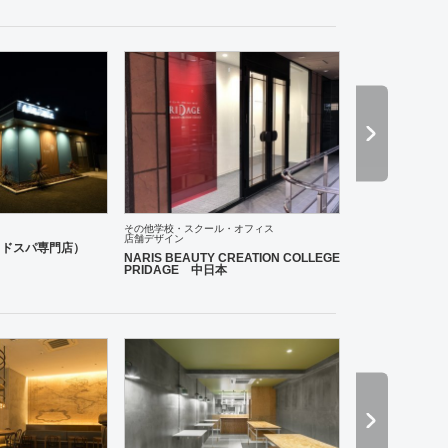
その他学校・スクール・オフィス
店舗デザイン
ーム
その他
老人ホーム
医院・クリニック
薬局
ホテル
アパレル
インテリア・雑貨
趣
イヘッドスパ専門店）
NARIS BEAUTY CREATION COLLEGE
PRIDAGE 中日本