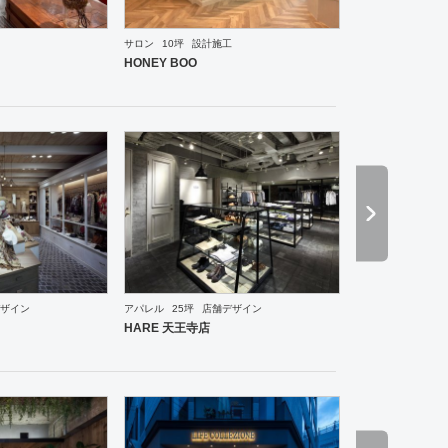
サロン
10坪
設計施工
ーメン・そば・うどん
和食・寿司
焼肉・中華料理・韓国料理
その他
オフィス
イベントブ
HONEY BOO
ザイン
アパレル
25坪
店舗デザイン
・ショールーム
エントランス
ワーキングスペース
その他
ホテル
ブライダル
その他
ア
HARE 天王寺店