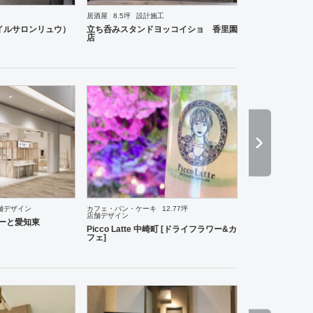
居酒屋
8.5坪
設計施工
ーメン・そば・うどん
和食・寿司
焼肉・中華料理・韓国料理
その他
オフィス
イベントブ
u （ネイルサロンリュウ）
立ち呑みスタンドヨッコイショ 香里園
店
舗デザイン
カフェ・パン・ケーキ
12.77坪
店舗デザイン
理・韓国料理
オフィス
イベントブース・ショールーム
エントランス
ワーキングスペース
らぽーと愛知東
Picco Latte 中崎町 [ドライフラワー&カ
フェ]