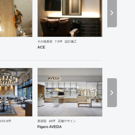
その他美容
7.6坪
設計施工
ーメン・そば・うどん
和食・寿司
焼肉・中華料理・韓国料理
その他
老人ホーム
医院・ク
ACE
103.8坪
美容院
46坪
店舗デザイン
ーメン・そば・うどん
焼肉・中華料理・韓国料理
その他
オフィス
ワーキングスペース
ホ
Figaro AVEDA