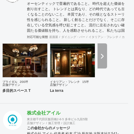
オーセンティックで普遍的であること。 時代を超えた価値を
創り出すこと。 トレンドとは異なり、どの時代であっても古
くなることのないこと。 本質であり、その核となるストーリ
性を感じられること。 新しく創ることだけでなく、そこに存
在している空気感を呼び起こすこと。 流行に左右されない確
固たる価値観を持ち、人を感動させられること。 私たちは国
際的なバランス感覚を持ちながら、 柔軟に設計デザインする
対応可能な業態
居酒屋
ダイニング・バー
イタリアン・フレンチ
カフェ・
ことを心掛けています。 新しいようで新しくないものを作り
続けていきたいと考えています。
ブライダル
200坪
イタリアン・フレンチ
15坪
店舗デザイン
店舗デザイン
多目的スペース T
La terra
株式会社アイル
東京都千代田区飯田橋2-8-5 多幸ビル九段5階
店舗デザイン
施工管理
設計施工
この会社からのメッセージ
株式会社 アイル 代表者 松本 広治 所在地 大阪本社〒541-