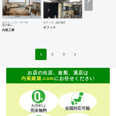
カフェ・パン・ケーキ
オフィス
設計施工
設計施工
オフィス
内装工事
1
2
3
お店の出店、改装、退店は
内装建築.com
にお任せください
利用料は
全国対応可能
完全無料