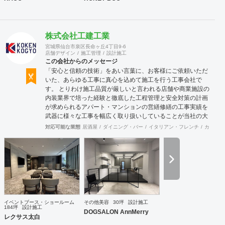
株式会社工建工業
宮城県仙台市泉区長命ヶ丘4丁目9-6
店舗デザイン
施工管理
設計施工
この会社からのメッセージ
「安心と信頼の技術」をあい言葉に、お客様にご依頼いただ
いた、あらゆる工事に真心を込めて施工を行う工事会社で
す。 とりわけ施工品質が厳しいと言われる店舗や商業施設の
内装業界で培った経験と徹底した工程管理と安全対策の計画
が求められるアパート・マンションの営繕修繕の工事実績を
武器に様々な工事を幅広く取り扱いしていることが当社の大
きな特徴です。
対応可能な業態
居酒屋
ダイニング・バー
イタリアン・フレンチ
カフェ・
イベントブース・ショールーム
その他美容
30坪
設計施工
184坪
設計施工
DOGSALON AnnMerry
レクサス太白