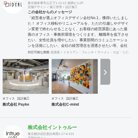
東京都多摩市山王下1-12-12 福満ビル2F
店舗デザイン
施工管理
設計施工
この会社からのメッセージ
「経営者が選ぶオフィスデザイン会社No.1」獲得いたしまし
た！ オフィス移転やリニューアルを、ただの引越しやデザイ
ン変更で終わらせることなく、お客様の経営課題にあった最
善のオフィス・事務所環境をつくります。 離職率を低下させ
たい、女性社員を増やしたい、事業部間のコミュニケーショ
ンを活発にしたい、会社の経営理念を浸透させたい等、会社
の規模やフェーズによって様々な課題をかかえています。ど
対応可能な業態
居酒屋
イタリアン・フレンチ
ラーメン・そば・うどん
和
のような課題を抱えているのかに向き合うことから始まり、
今後どのような事業戦略を描き、どのような組織になってい
きたいのか。それらを共有することがオフィスデザインのス
タートとなります。 また、オフィスはスタッフにとって一日
の大半を過ごす場所です。機能的かつ快適な空間を作ること
は精神的な安心やモチベーション・作業効率の向上に繋がっ
ていくでしょう。このように、経営面の課題と現場の声をし
っかりとヒアリングした上で、最善なオフィスづくりをご提
オフィス
設計施工
オフィス
設計施工
案させていただきます。
株式会社 Payke
株式会社C-mind
株式会社イントゥルー
東京都渋谷区恵比寿西1-17-6-101
店舗デザイン