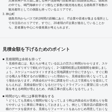
兵庫県神戸市方面に通じる神戸淡路鳴門自動車道の四国側玄関口。徳島県
の中でも、鳴門海峡やドイツ館など多数の観光地を抱える徳島県下有数の
観光都市としての側面も持っているエリアです。
3. 神山町
徳島市内からバスで約1時間の距離にあり、IT企業や若者が集まる場所とし
て今注目のエリアです。すでに、20者弱のIT企業が進出していることか
ら、若者層を中心に今後発展が考えられます。
見積金額を下げるためのポイント
見積期間は余裕を持って
見積作成には、私たちが考えている以上の労力と時間がかかります。スケ
ジュールギリギリで頼むのではなく、2~3週間程度は見積期間を確保しまし
ょう。スケジュールがタイトすぎると現地調査が十分にできない、すぐに動
ける職人を手配するのが困難といった理由から、見積金額が高くなってしま
う場合があります。内装会社が十分に調査を行った上で見積もりを提出して
もらえれば、見積金額が安くなるだけでなくクライアントに要望に沿った内
装を考える時間が増えるため、内装工事の質も高くなるでしょう。
時間がない時には事前準備をする
どうしても見積もり期間が短くなってしまう時は内装会社が見積もりを取
りやすいように事前に準備をしておきましょう。例として既存店の図面や見
積のデータを提供する、見積もりフォーマットをあらかじめ用意しておくな