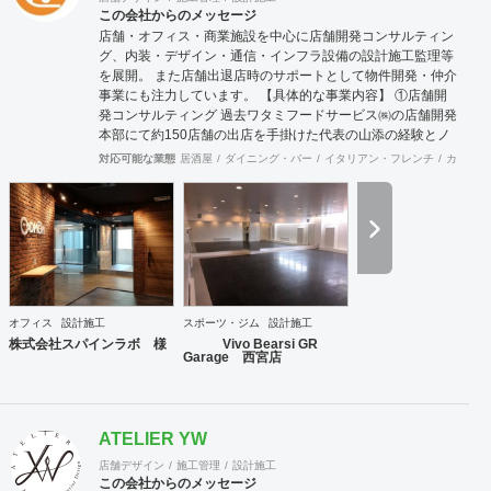
クアーキテクツ / Bespoke architects Inc. 登録： 一
この会社からのメッセージ
級建築士事務所 東京都知事登録 第64040号
店舗・オフィス・商業施設を中心に店舗開発コンサルティン
建築士賠償責任補償制度（公益社団法人 日本
グ、内装・デザイン・通信・インフラ設備の設計施工監理等
建築士連合会） 代表取締役： 丸島 潤 （一級建築士 / 管
を展開。 また店舗出退店時のサポートとして物件開発・仲介
理建築士） 所在地： 〒152-0002 東京都目黒区目黒
事業にも注力しています。 【具体的な事業内容】 ①店舗開
本町 5-14-14-B1F TEL： 03-6452-4248
発コンサルティング 過去ワタミフードサービス㈱の店舗開発
FAX： 03-6452-4249 創業： 2016年2月
本部にて約150店舗の出店を手掛けた代表の山添の経験とノ
（法人設立：2020年9月） Webサイト: https://bspk.jp
ウハウが凝縮した事業。 物件開発だけではなく、店舗の出店
対応可能な業態
居酒屋
ダイニング・バー
イタリアン・フレンチ
カフェ・
戦略の立案や店舗開発育成コンサルティングまで、店舗開発
に関わる全ての業務をトータル的にサポート致します。 ②内
装工事・施工監理 会社設立から36年目という豊富な経験実
績により、高い技術を持った職人と経験豊富な現場監理によ
り、店舗デザイン設計から施工監理までを一括してワンスト
ップでご提供いたします。 ③不動産仲介（店舗・オフィス仲
介、サブリース） 多くの出退店に携わってきたネットワーク
を活かし、退店前情報から居抜き物件情報や首都圏を中心に
オフィス
設計施工
スポーツ・ジム
設計施工
全国のオフィスビルや店舗物件の情報を集約し、出店希望の
株式会社スパインラボ 様
Vivo Bearsi GR
多い都心部、郊外主要駅をはじめ、ロードサイドの主要幹線
Garage 西宮店
道路において日々、物件開拓を行っております。 【弊社ホー
ムページ】 https://acari-place.co.jp/
ATELIER YW
店舗デザイン
施工管理
設計施工
この会社からのメッセージ