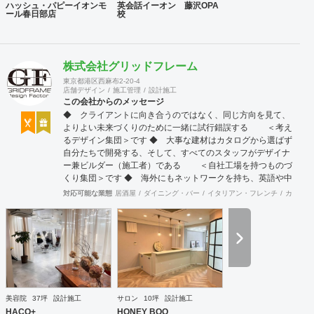
ハッシュ・パピーイオンモ
英会話イーオン 藤沢OPA
ール春日部店
校
株式会社グリッドフレーム
東京都港区西麻布2-20-4
店舗デザイン
施工管理
設計施工
この会社からのメッセージ
◆ クライアントに向き合うのではなく、同じ方向を見て、
よりよい未来づくりのために一緒に試行錯誤する ＜考え
るデザイン集団＞です ◆ 大事な建材はカタログから選ばず
自分たちで開発する、そして、すべてのスタッフがデザイナ
ー兼ビルダー（施工者）である ＜自社工場を持つものづ
くり集団＞です ◆ 海外にもネットワークを持ち、英語や中
国語に堪能なスタッフたちが、海外から国内への出店をスム
対応可能な業態
居酒屋
ダイニング・バー
イタリアン・フレンチ
カフェ・
ーズに実現させる ＜国境のない設計集団＞です 設計施
工案件、設計＋造作物の案件、施工案件、造作物制作など、
多様な請負形態が可能です。工場では金属を中心にさまざま
な素材を用いた制作が可能で、例えば通常デザイン性とは無
縁な特定防火設備（鉄扉）などにも高いデザイン性を施すこ
とも可能です。 GRIDFRAME とりかえのきかない空間
https://gridframe.co.jp/ Synes(シネス) 霧のようなやわらか
な空間 http://synes.jp/ SOTOCHIKU 時間の蓄積を取り
美容院
37坪
設計施工
サロン
10坪
設計施工
込む空間 https://sotochiku.com/
HACO+
HONEY BOO