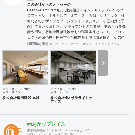
この会社からのメッセージ
Bespoke architectsは、建築設計・インテリアデザインのプ
ロフェッショナルとして、オフィス、店舗、クリニック、住
宅などのデザインとプロジェクトマネジメントを国内外で手
がけてまいりました。 クライアントのご要望、求められる機
能や用途、敷地や既存建物がもつ環境条件といった、プロジ
ェクトの諸条件と内在する可能性を丁寧に読み解き、その条
件でこそ可能な空間環境の豊かさを提案し、カタチにしま
対応可能な業態
カフェ・パン・ケーキ
オフィス
イベントブース・ショール
す。必要に応じて構造設計・設備設計・照明計画・音響設
計・ランドスケープデザイン等の専門家と協働し、大規模建
築物や高度な設計にも対応致します。 ご要望に合わせて、設
計・デザインに加えて、予算管理・工程管理・別途工事の一
括管理等を含めたプロジェクトマネジメントを担い、ワンス
トップでのプロジェクト推進を行います。発注管理における
クライアントのご負担を軽減するとともに、第三者的な立場
からプロセスを適切に管理することで、クライアントの利益
オフィス
236.78坪
オフィス
88.57坪
に適うコスト管理と、工事品質の向上を実現致します。 ま
店舗デザイン
店舗デザイン
た、新規サービス立上げやリブランディングに際しては、空
株式会社池田建設 本社
株式会社div サテライトオ
フィス
間デザイン的な見地から事業企画やCI計画・デザインマニュ
アル作成等も提案させて頂きます。 海外案件や外資企業様案
件においては、英語での設計・PMサービスをご提供できる
体制を整えています。 ---------------------------------------------------
㈱あかりプレイス
----------------------------------------------------------------------------------
---------------------------------- 商号： 株式会社ビスポー
東京都渋谷区代々木3-1-3 代々木木村ビル1F
店舗デザイン
施工管理
設計施工