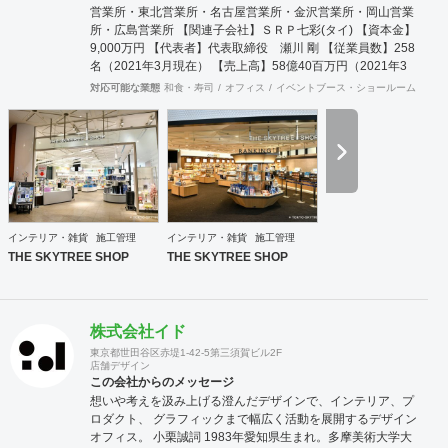
営業所・東北営業所・名古屋営業所・金沢営業所・岡山営業
所・広島営業所 【関連子会社】ＳＲＰ七彩(タイ) 【資本金】
9,000万円 【代表者】代表取締役 瀬川 剛 【従業員数】258
名（2021年3月現在） 【売上高】58億40百万円（2021年3
月期） 【主要得意先】全国主要百貨店、アパレルメーカー、
対応可能な業態
和食・寿司
オフィス
イベントブース・ショールーム
エン
問屋、各種専門店、 全国主要ファッションチ
ェーン店、デザイン設計事務所、各種学校、病医院な
ど
インテリア・雑貨
施工管理
インテリア・雑貨
施工管理
THE SKYTREE SHOP
THE SKYTREE SHOP
株式会社イド
東京都世田谷区赤堤1-42-5第三須賀ビル2F
店舗デザイン
この会社からのメッセージ
想いや考えを汲み上げる澄んだデザインで、インテリア、プ
ロダクト、 グラフィックまで幅広く活動を展開するデザイン
オフィス。 小栗誠詞 1983年愛知県生まれ。多摩美術大学大