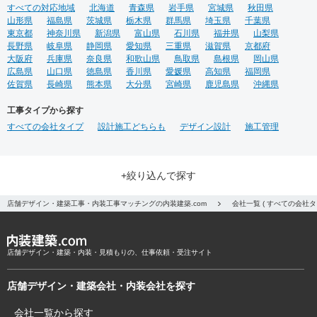
すべての対応地域
北海道
青森県
岩手県
宮城県
秋田県
山形県
福島県
茨城県
栃木県
群馬県
埼玉県
千葉県
東京都
神奈川県
新潟県
富山県
石川県
福井県
山梨県
長野県
岐阜県
静岡県
愛知県
三重県
滋賀県
京都府
大阪府
兵庫県
奈良県
和歌山県
鳥取県
島根県
岡山県
広島県
山口県
徳島県
香川県
愛媛県
高知県
福岡県
佐賀県
長崎県
熊本県
大分県
宮崎県
鹿児島県
沖縄県
工事タイプから探す
すべての会社タイプ
設計施工どちらも
デザイン設計
施工管理
+絞り込んで探す
店舗デザイン・建築工事・内装工事マッチングの内装建築.com
会社一覧 ( すべての会社
店舗デザイン・建築・内装・見積もりの、仕事依頼・受注サイト
店舗デザイン・建築会社・内装会社を探す
会社一覧から探す