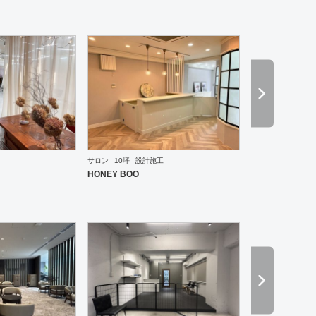
サロン
10坪
設計施工
ーメン・そば・うどん
和食・寿司
焼肉・中華料理・韓国料理
その他
オフィス
イベントブ
HONEY BOO