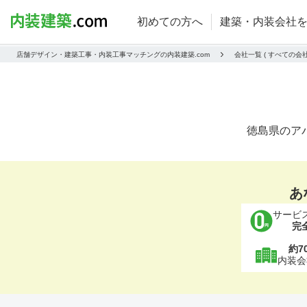
初めての方へ
建築・内装会社
店舗デザイン・建築工事・内装工事マッチングの内装建築.com
会社一覧 ( すべての
徳島県のア
あ
サービ
完
約7
内装会