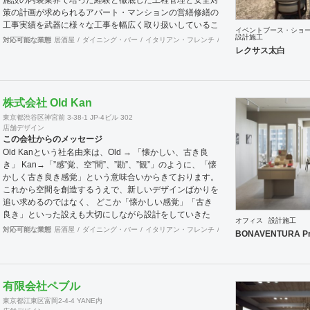
策の計画が求められるアパート・マンションの営繕修繕の
工事実績を武器に様々な工事を幅広く取り扱いしているこ
イベントブース・ショ
とが当社の大きな特徴です。
設計施工
対応可能な業態
居酒屋
ダイニング・バー
イタリアン・フレンチ
カフェ・パン・ケーキ
ラ
レクサス太白
株式会社 Old Kan
東京都渋谷区神宮前 3-38-1 JP-4ビル 302
店舗デザイン
この会社からのメッセージ
Old Kanという社名由来は、Old → 「懐かしい、古き良
き」 Kan→「”感”覚、空”間”、”勘”、”観”」のように、「懐
かしく古き良き感覚」という意味合いからきております。
これから空間を創造するうえで、新しいデザインばかりを
追い求めるのではなく、 どこか「懐かしい感覚」「古き
良き」といった設えも大切にしながら設計をしていきた
オフィス
設計施工
い。 そんな思いの下、日々クライアント様、そしてその
対応可能な業態
居酒屋
ダイニング・バー
イタリアン・フレンチ
カフェ・パン・ケーキ
ラ
BONAVENTURA Pr
空間を使うお客様に幸せを提供できるようなデザインを心
がけて日々精進しております。 Old Kan 浦田 晶平 Shohei
Urata https://old-kan.jp Instagram：
https://www.instagram.com/old_kan_/?hl=ja
有限会社ペブル
shohei_urata@old-kan.jp 〒150-0001 東京都渋谷区神宮
東京都江東区富岡2-4-4 YANE内
前 3-38-1 JP-4ビル 302