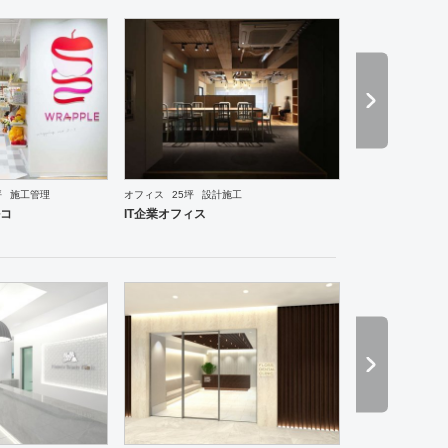
坪
施工管理
オフィス
25坪
設計施工
ーメン・そば・うどん
和食・寿司
焼肉・中華料理・韓国料理
オフィス
イベントブース・ショ
ルコ
IT企業オフィス