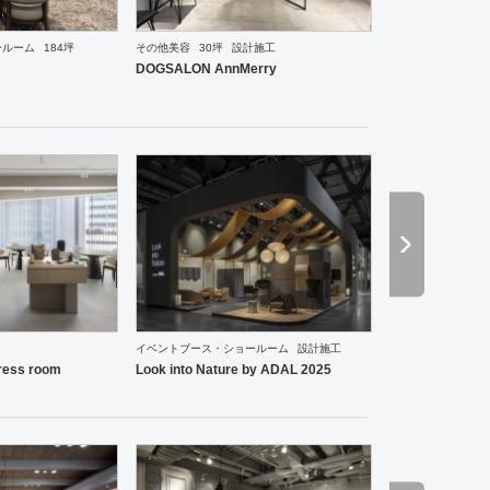
ールーム
184坪
その他美容
30坪
設計施工
ーメン・そば・うどん
焼肉・中華料理・韓国料理
オフィス
イベントブース・ショールーム
エ
DOGSALON AnnMerry
イベントブース・ショールーム
設計施工
ーメン・そば・うどん
和食・寿司
その他
オフィス
イベントブース・ショールーム
エント
ess room
Look into Nature by ADAL 2025