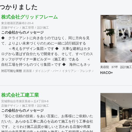
見つかりました
株式会社グリッドフレーム
東京都港区西麻布2-20-4
店舗デザイン
施工管理
設計施工
この会社からのメッセージ
◆ クライアントに向き合うのではなく、同じ方向を見
て、よりよい未来づくりのために一緒に試行錯誤する
＜考えるデザイン集団＞です ◆ 大事な建材はカタ
ログから選ばず自分たちで開発する、そして、すべてのス
タッフがデザイナー兼ビルダー（施工者）である ＜
自社工場を持つものづくり集団＞です ◆ 海外にもネッ
美容院
37坪
設計施工
トワークを持ち、英語や中国語に堪能なスタッフたちが、
対応可能な業態
居酒屋
ダイニング・バー
イタリアン・フレンチ
カフェ・パン・ケーキ
ラ
HACO+
海外から国内への出店をスムーズに実現させる ＜国
境のない設計集団＞です 設計施工案件、設計＋造作物の
案件、施工案件、造作物制作など、多様な請負形態が可能
です。工場では金属を中心にさまざまな素材を用いた制作
株式会社工建工業
が可能で、例えば通常デザイン性とは無縁な特定防火設備
宮城県仙台市泉区長命ヶ丘4丁目9-6
（鉄扉）などにも高いデザイン性を施すことも可能です。
店舗デザイン
施工管理
設計施工
GRIDFRAME とりかえのきかない空間
この会社からのメッセージ
https://gridframe.co.jp/ Synes(シネス) 霧のようなやわら
「安心と信頼の技術」をあい言葉に、お客様にご依頼いた
かな空間 http://synes.jp/ SOTOCHIKU 時間の蓄積を
だいた、あらゆる工事に真心を込めて施工を行う工事会社
取り込む空間 https://sotochiku.com/
です。 とりわけ施工品質が厳しいと言われる店舗や商業
施設の内装業界で培った経験と徹底した工程管理と安全対