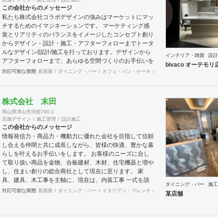
この会社からのメッセージ
私たち株式会社コラボデザインの強みはマーケットにマッ
チするためのイマジネーションです。 マーケティング感
覚とリアリティのバランスをイメージしたコンセプト創り
からデザイン・設計・施工・アフターフォローまでトータ
ルなデザイン/設計/施工を行っております。デザインから
インテリア・雑貨
設計
アフターフォローまで、あらゆる空間づくりのお手伝いを
bivaco オーテモリ
全国規模で実施できます。上海にもオフィスがございます
対応可能な業態
居酒屋
ダイニング・バー
カフェ・パン・ケーキ
和食・寿司
オフィス
エ
ので、中国での実施も可能です。
株式会社 末田
岡山県津山市河面790-1
店舗デザイン
施工管理
設計施工
この会社からのメッセージ
情報発信力・商品力・機動力に優れた会社を目指して信頼
し合える仲間と共に成長しながら、皆様の快適、豊かな暮
らしを叶えるお手伝いをします。 お客様のニーズに合し
て取り扱い商品を金物、合板建材、木材、住宅機器と増や
し、住まい創りの総合商社として現在に至ります。 家
具、建具、木工事を主軸に、現在は、内装工事 一式を請
ダイニング・バー
施工
負、お仕事させて頂いております。 お客様に接するとき
対応可能な業態
居酒屋
ダイニング・バー
イタリアン・フレンチ
ラーメン・そば・うどん
某店舗
も、実直に仕事と向き合うときも、商品力とスピーディー
に情報を集約、発信する流通の原点を基盤に、人に優しい
住空間の創出の実現に向け、積極的行動、目標と達成、社