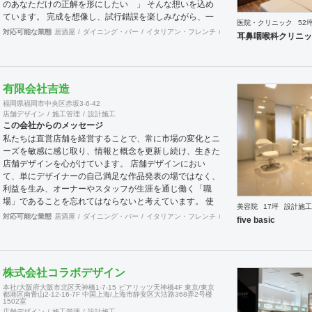
のあなただけの正解を形にしたい 」 そんな想いを込め
ています。 完成を想像し、試行錯誤を楽しみながら、 ​一
医院・クリニック
52
緒にワクワクしたいと思っています。
対応可能な業態
居酒屋
ダイニング・バー
イタリアン・フレンチ
カフェ・パン・ケーキ
ラ
耳鼻咽喉科クリニッ
有限会社吉造
福岡県福岡市中央区赤坂3-6-42
店舗デザイン
施工管理
設計施工
この会社からのメッセージ
私たちは直営店舗を経営することで、常に市場の変化とニ
ーズを敏感に感じ取り、情報と概念を更新し続け、生きた
店舗デザインを心がけています。 店舗デザインにおい
て、単にデザイナーの自己満足な作品発表の場ではなく、
利益を生み、オーナーやスタッフが生涯を通じ働く「職
場」であることを忘れてはならないと考えています。 使
美容院
17坪
設計施工
いやすく、そして居心地がよく、時代の流れに左右されな
対応可能な業態
居酒屋
ダイニング・バー
イタリアン・フレンチ
カフェ・パン・ケーキ
ラ
five basic
い強さを持った店舗デザインを私たちは提案します。 ま
た、グループ会社に不動産事業と開業コンサルティング事
業をそなえており、テナント・出店地選びや資金調達から
実践に基づいたサポートが可能です。 まずはお気軽に、
株式会社コラボデザイン
ご相談ください。
本社/大阪府大阪市北区天神橋1-7-15 ビアリッツ天神橋4F 東京/東京
都港区南青山2-12-16-7F 中国上海/上海市静安区大沽路368弄2号楼
1502室
店舗デザイン
施工管理
設計施工