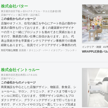
内外の信頼できる仲間とお互いを高めながら、業界全体の
株式会社バター
底上げ、活性化に努め成長していきたいと思います。
東京都渋谷区千駄ヶ谷3-17-5 グエル・サカエ北参道1階
店舗デザイン
施工管理
設計施工
この会社からのメッセージ
店舗やオフィス、住宅の施工を中心にアート作品の製作や
家具の製作も行っております。 多くの建築家やデザイナ
ーの方々と一緒にプロジェクトを進めてきた実績がありま
すので、難易度の高い仕事に自信があります。 また、代
表は美術大学を卒業後インテリアデザイン事務所での勤務
経験もありますし、役員でインテリアデザイン事務所の代
インテリア・雑貨
41
表を務めている者もおり、社内に4名のデザイナーを有し
対応可能な業態
居酒屋
ダイニング・バー
イタリアン・フレンチ
カフェ・パン・ケーキ
ラ
WRAPPLE渋谷パ
ています。 現場施工部隊は20代1名、40代2名、50代1名
の計4名を中心に手が回らない際は代表自信も現場に出ま
すので、社内で5名と専属の外注監理1名の6名で物件規模
や内容に応じて割り当てています。 さらに自社で木工職
株式会社イントゥルー
人を抱えており、内装工事において大きなボリュームを締
東京都渋谷区恵比寿西1-17-6-101
める木工家具の製作には質、量ともに自信を持っておりま
店舗デザイン
す。 その他、自社で飲食店を経営しており業態の開発や
この会社からのメッセージ
レシピ提供、仕入先のコーディネート、人材教育なども行
商業施設を中心とした店舗デザイン、物販店、飲食店、シ
っており設計や施工だけにとらわれない様々な引き合いが
ョールーム、サロン、クリニック、オフィスまで様々なジ
あります。 大手企業の新業態開発の際の社外プロジェク
ャンルに対応しております。 空間デザイン以外にもプロ
トメンバーとしてノウハウ提供などの実績もあります。
ダクトデザイン、グラフィックデザインまで行っておりま
すので、ディスプレイやロゴなど一貫してショップ完成ま