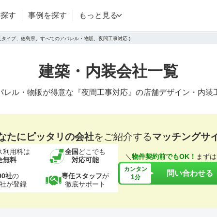
を探す
事例を探す
もっと見る
会社タイプ、徳島県、すべてのアパレル・物販、夜間工事対応 )
建築・内装会社一覧
パレル・物販が得意な『夜間工事対応』の店舗デザイン・内装
なたにピッタリの会社
をご紹介する
マッチングサ
ス利用料は
全国
どこでも
＼
物件契約前でもOK！
まずは
全無料
対応可能
カンタン
問い合わせる
00社
の
専任スタッフ
が
1
分
社が登録
徹底サポート