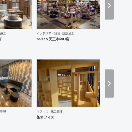
施工
インテリア・雑貨
設計施工
店
bivaco 天王寺MiO店
ントランス
塾・学校
その他
薬局
スポーツ・ジム
その他
アパレル
インテリア・雑貨
管理
オフィス
施工管理
ホテル
ブライダル
アパレル
インテリア・雑貨
美容院
サロン
居酒屋
ダイニング・バー
某オフィス