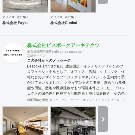
は精神的な安心やモチベーション・作業効率の向上に繋がっ
ていくでしょう。このように、経営面の課題と現場の声をし
っかりとヒアリングした上で、最善なオフィスづくりをご提
オフィス
設計施工
オフィス
設計施工
案させていただきます。
株式会社 Payke
株式会社C-mind
株式会社ビスポークアーキテクツ
東京都目黒区目黒本町5-14-14 Stairs B1F
店舗デザイン
この会社からのメッセージ
Bespoke architectsは、建築設計・インテリアデザインのプ
ロフェッショナルとして、オフィス、店舗、クリニック、住
宅などのデザインとプロジェクトマネジメントを国内外で手
がけてまいりました。 クライアントのご要望、求められる機
能や用途、敷地や既存建物がもつ環境条件といった、プロジ
ェクトの諸条件と内在する可能性を丁寧に読み解き、その条
件でこそ可能な空間環境の豊かさを提案し、カタチにしま
対応可能な業態
カフェ・パン・ケーキ
オフィス
イベントブース・ショール
す。必要に応じて構造設計・設備設計・照明計画・音響設
計・ランドスケープデザイン等の専門家と協働し、大規模建
築物や高度な設計にも対応致します。 ご要望に合わせて、設
計・デザインに加えて、予算管理・工程管理・別途工事の一
括管理等を含めたプロジェクトマネジメントを担い、ワンス
トップでのプロジェクト推進を行います。発注管理における