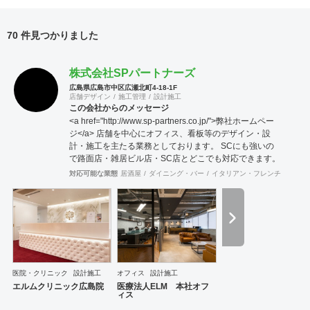
70 件見つかりました
株式会社SPパートナーズ
広島県広島市中区広瀬北町4-18-1F
店舗デザイン
施工管理
設計施工
この会社からのメッセージ
<a href="http://www.sp-partners.co.jp/">弊社ホームペー
ジ</a> 店舗を中心にオフィス、看板等のデザイン・設
計・施工を主たる業務としております。 SCにも強いの
で路面店・雑居ビル店・SC店とどこでも対応できます。
対応可能な業態
居酒屋
ダイニング・バー
イタリアン・フレンチ
カフェ
医院・クリニック
設計施工
オフィス
設計施工
エルムクリニック広島院
医療法人ELM 本社オフ
ィス