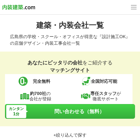
建築・内装会社一覧
広島県の学校・スクール・オフィスが得意な『設計施工OK』
の店舗デザイン・内装工事会社一覧
あなたにピッタリの会社
をご紹介する
マッチングサイト
完全無料
全国対応可能
約700社
の
専任スタッフ
が
会社が登録
徹底サポート
カンタン
問い合わせる（無料）
1
分
+絞り込んで探す