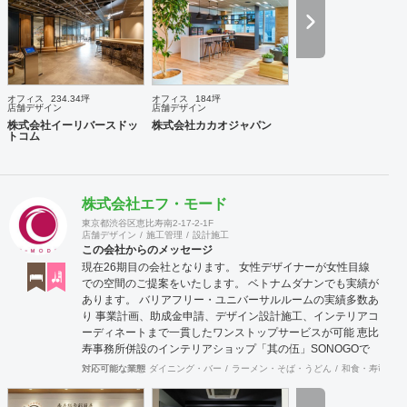
安要素、 新規オープン、移転・改装に関するスケジュール、
ほか不明点など、まずはお気軽にお問い合わせください。
オフィス
234.34坪
オフィス
184坪
店舗デザイン
店舗デザイン
株式会社イーリバースドッ
株式会社カカオジャパン
トコム
株式会社エフ・モード
東京都渋谷区恵比寿南2-17-2-1F
店舗デザイン
施工管理
設計施工
この会社からのメッセージ
現在26期目の会社となります。 女性デザイナーが女性目線
での空間のご提案をいたします。 ベトナムダナンでも実績が
あります。 バリアフリー・ユニバーサルルームの実績多数あ
り 事業計画、助成金申請、デザイン設計施工、インテリアコ
ーディネートまで一貫したワンストップサービスが可能 恵比
寿事務所併設のインテリアショップ「其の伍」SONOGOで
はオリジナル家具をはじめアンティーク骨董家具の販売もし
対応可能な業態
ダイニング・バー
ラーメン・そば・うどん
和食・寿司
焼
ています。