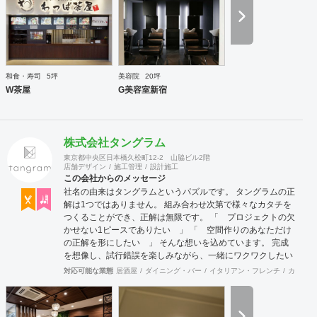
和食・寿司
5坪
美容院
20坪
W茶屋
G美容室新宿
株式会社タングラム
東京都中央区日本橋久松町12-2 山脇ビル2階
店舗デザイン
施工管理
設計施工
この会社からのメッセージ
社名の由来はタングラムというパズルです。 タングラムの正
解は1つではありません。 組み合わせ次第で様々なカタチを
つくることができ、正解は無限です。 「 プロジェクトの欠
かせない1ピースでありたい 」 「 空間作りのあなただけ
の正解を形にしたい 」 そんな想いを込めています。 完成
を想像し、試行錯誤を楽しみながら、 ​一緒にワクワクしたい
と思っています。
対応可能な業態
居酒屋
ダイニング・バー
イタリアン・フレンチ
カフェ・