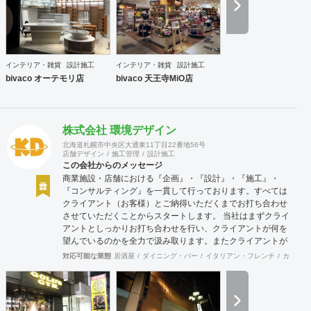
インテリア・雑貨
設計施工
インテリア・雑貨
設計施工
bivaco オーテモリ店
bivaco 天王寺MiO店
株式会社 環境デザイン
北海道札幌市中央区大通東11丁目22番地56号
店舗デザイン
施工管理
設計施工
この会社からのメッセージ
商業施設・店舗における『企画』・『設計』・『施工』・
『コンサルティング』を一貫して行っております。すべては
クライアント（お客様）とご納得いただくまでお打ち合わせ
させていただくことからスタートします。 当社はまずクライ
アントとしっかりお打ち合わせを行い、クライアントが何を
望んでいるのかを全力で汲み取ります。またクライアントが
思い描いていることをどのように表現していいのかお困りの
対応可能な業態
居酒屋
ダイニング・バー
イタリアン・フレンチ
カフェ・
ときは、お打ち合せ時クライアントからのご要望をこれまで
培ってきた当社ならではのノウハウでご提案いたします。