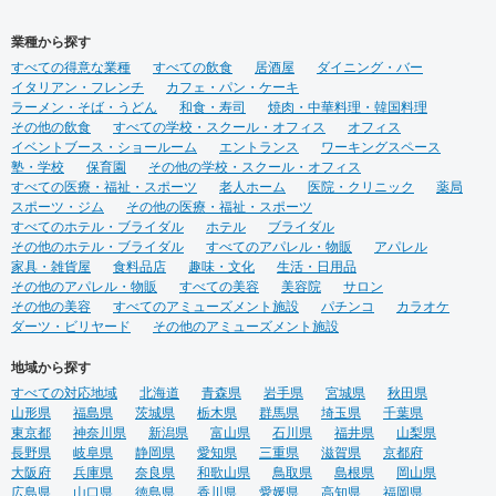
業種から探す
すべての得意な業種
すべての飲食
居酒屋
ダイニング・バー
イタリアン・フレンチ
カフェ・パン・ケーキ
ラーメン・そば・うどん
和食・寿司
焼肉・中華料理・韓国料理
その他の飲食
すべての学校・スクール・オフィス
オフィス
イベントブース・ショールーム
エントランス
ワーキングスペース
塾・学校
保育園
その他の学校・スクール・オフィス
すべての医療・福祉・スポーツ
老人ホーム
医院・クリニック
薬局
スポーツ・ジム
その他の医療・福祉・スポーツ
すべてのホテル・ブライダル
ホテル
ブライダル
その他のホテル・ブライダル
すべてのアパレル・物販
アパレル
家具・雑貨屋
食料品店
趣味・文化
生活・日用品
その他のアパレル・物販
すべての美容
美容院
サロン
その他の美容
すべてのアミューズメント施設
パチンコ
カラオケ
ダーツ・ビリヤード
その他のアミューズメント施設
地域から探す
すべての対応地域
北海道
青森県
岩手県
宮城県
秋田県
山形県
福島県
茨城県
栃木県
群馬県
埼玉県
千葉県
東京都
神奈川県
新潟県
富山県
石川県
福井県
山梨県
長野県
岐阜県
静岡県
愛知県
三重県
滋賀県
京都府
大阪府
兵庫県
奈良県
和歌山県
鳥取県
島根県
岡山県
広島県
山口県
徳島県
香川県
愛媛県
高知県
福岡県