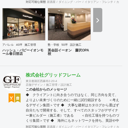
ティブが幸せを呼び込み、呼び込んだ幸せが、さらに大きな
対応可能な業態
居酒屋
ダイニング・バー
イタリアン・フレンチ
カフェ・
幸せとなって返って来る。 500店以上のOPENを見届けた当
社ならではの実績をご確認下さい。 <a
href="https://www.partsinc.co.jp/">https://www.partsinc.co.jp/</a>
アパレル
40坪
施工管理
塾・学校
50坪
設計施工
ハッシュ・パピーイオンモ
英会話イーオン 藤沢OPA
ール春日部店
校
株式会社グリッドフレーム
東京都港区西麻布2-20-4
店舗デザイン
施工管理
設計施工
この会社からのメッセージ
◆ クライアントに向き合うのではなく、同じ方向を見て、
よりよい未来づくりのために一緒に試行錯誤する ＜考え
るデザイン集団＞です ◆ 大事な建材はカタログから選ばず
自分たちで開発する、そして、すべてのスタッフがデザイナ
ー兼ビルダー（施工者）である ＜自社工場を持つものづ
くり集団＞です ◆ 海外にもネットワークを持ち、英語や中
国語に堪能なスタッフたちが、海外から国内への出店をスム
対応可能な業態
居酒屋
ダイニング・バー
イタリアン・フレンチ
カフェ・