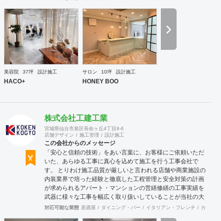
ーズに実現させる ＜国境のない設計集団＞です 設計施
工案件、設計＋造作物の案件、施工案件、造作物制作など、
多様な請負形態が可能です。工場では金属を中心にさまざま
な素材を用いた制作が可能で、例えば通常デザイン性とは無
縁な特定防火設備（鉄扉）などにも高いデザイン性を施すこ
とも可能です。 GRIDFRAME とりかえのきかない空間
https://gridframe.co.jp/ Synes(シネス) 霧のようなやわらか
な空間 http://synes.jp/ SOTOCHIKU 時間の蓄積を取り
美容院
37坪
設計施工
サロン
10坪
設計施工
込む空間 https://sotochiku.com/
HACO+
HONEY BOO
株式会社工建工業
宮城県仙台市泉区長命ヶ丘4丁目9-6
店舗デザイン
施工管理
設計施工
この会社からのメッセージ
「安心と信頼の技術」をあい言葉に、お客様にご依頼いただ
いた、あらゆる工事に真心を込めて施工を行う工事会社で
す。 とりわけ施工品質が厳しいと言われる店舗や商業施設の
内装業界で培った経験と徹底した工程管理と安全対策の計画
が求められるアパート・マンションの営繕修繕の工事実績を
武器に様々な工事を幅広く取り扱いしていることが当社の大
きな特徴です。
対応可能な業態
居酒屋
ダイニング・バー
イタリアン・フレンチ
カフェ・