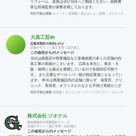
リフォーム、改装はぜひ当社へご相談ください。経験豊
富な現場監督が多数在籍しております。
対応可能な業態
オフィス
保育園
老人ホーム
医院・クリニック
薬局
大昌工芸㈱
広島市西区小河内2-15-2
店舗デザイン
施工管理
設計施工
この会社からのメッセージ
当社は路面店や商業施設など多種他業の多くの店舗の内
装工事の実績がございます。 広島を本社に、東京・大
阪・福岡にも拠点を展開しているので全国対応可能で
す。 また主要なデベロッパ－様の指定業者にもなってい
ます。 昨今は商業施設内の店舗に限らず 保育所、クリ
ニック、美容室、オフィスビルなども手掛け実績がござ
います。 当社はデザインから施工、アフターフォローま
対応可能な業態
居酒屋
ダイニング・バー
イタリアン・フレンチ
カフェ
でを基本的にワンストップにて対応させていただいてお
ります ので各ステップによる担当者変更が無く、設計か
ら施工までがスムーズに進行します。 どうぞよろしくお
願いいたします。
株式会社 ジオクル
愛知県稲沢市高重西町４３－２
店舗デザイン
施工管理
設計施工
この会社からのメッセージ