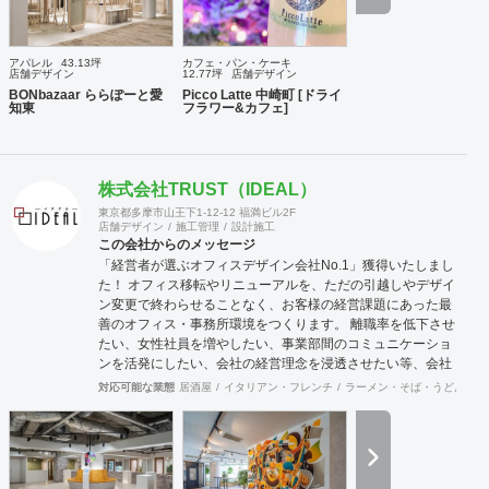
アパレル
43.13坪
カフェ・パン・ケーキ
店舗デザイン
12.77坪
店舗デザイン
BONbazaar ららぽーと愛
Picco Latte 中崎町 [ドライ
知東
フラワー&カフェ]
株式会社TRUST（IDEAL）
東京都多摩市山王下1-12-12 福満ビル2F
店舗デザイン
施工管理
設計施工
この会社からのメッセージ
「経営者が選ぶオフィスデザイン会社No.1」獲得いたしまし
た！ オフィス移転やリニューアルを、ただの引越しやデザイ
ン変更で終わらせることなく、お客様の経営課題にあった最
善のオフィス・事務所環境をつくります。 離職率を低下させ
たい、女性社員を増やしたい、事業部間のコミュニケーショ
ンを活発にしたい、会社の経営理念を浸透させたい等、会社
の規模やフェーズによって様々な課題をかかえています。ど
対応可能な業態
居酒屋
イタリアン・フレンチ
ラーメン・そば・うどん
和
のような課題を抱えているのかに向き合うことから始まり、
今後どのような事業戦略を描き、どのような組織になってい
きたいのか。それらを共有することがオフィスデザインのス
タートとなります。 また、オフィスはスタッフにとって一日
の大半を過ごす場所です。機能的かつ快適な空間を作ること