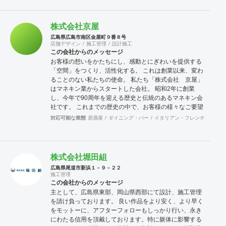
株式会社京屋
広島県広島市南区金屋町９番８号
店舗デザイン
施工管理
設計施工
この会社からのメッセージ
お客様の想いをかたちにし、感動とにぎわいを提供する
「空間」をつくり、活性化する。 これは創業以来、変わ
ることのない私たちの使命。 私たち「株式会社 京屋」
はマネキン業からスタートした会社。 昭和2年に創業
し、今年で90周年を迎える歴史と伝統のあるマネキン会
社です。 これまでの歴史の中で、お客様の様々なご要望
にお応えするようになり、現在では、マネキン・什器レ
対応可能な業態
居酒屋
ダイニング・バー
イタリアン・フレンチ
カフェ
ンタル、販売・店舗企画、設計、施工、建築工事・ディ
スプレイからVMD企画・各種イベント・商業施設まで、
総合的に幅広く事業を展開しています。 人々が、感動し
心からくつろげる空間。様々な人が集まることで、新た
株式会社堀田組
な出会いとにぎわいが生まれる空間など、私たちは、総
広島県尾道市新浜１－９－２２
合力で大型商業施設をはじめ各種イベントまで、様々な
施工管理
「空間」づくりを追及してまいります。 すなわち総合力
この会社からのメッセージ
による「空間創造事業」と「空間活性化事業」が私たち
主として、広島県東部、岡山県西部にて設計、施工管理
京屋の仕事です。
を請け負っております。 良い作品をより安く、より早く
をモットーに、アフターフォローもしっかり行い、永き
にわたる信用を頂戴しております。特に躯体に影響する