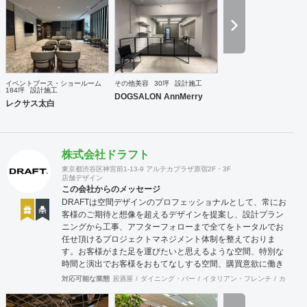
イベントブース・ショールーム
その他美容
30坪
設計施工
184坪
設計施工
DOGSALON AnnMerry
レクサス太白
株式会社ドラフト
東京都渋谷区神宮前1-13-9 アルテカプラザ原宿2F・3F
店舗デザイン
この会社からのメッセージ
DRAFTは空間デザインのプロフェッショナルとして、常にお
客様のご期待と想像を超えるデザインを提案し、設計プラン
ニングから工事、アフターフォローまで全てをトータルでお
任せ頂けるプロジェクトマネジメント体制を整えておりま
す。お客様がまた足を運びたいと思えるような空間、特別な
時間と演出でお客様をおもてなしする空間、購買意欲に働き
かけるレイアウトとVMD、ブランド力を高める空間演出な
対応可能な業態
居酒屋
ダイニング・バー
イタリアン・フレンチ
カフェ・
ど、多くの方々に満足していただける店舗デザインに自信を
持っております。 ご希望されるイメージ、コストに関する不