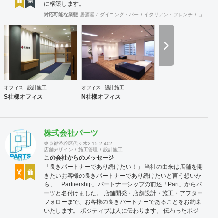
に構築します。
対応可能な業態
居酒屋
ダイニング・バー
イタリアン・フレンチ
カフェ・
オフィス
設計施工
オフィス
設計施工
S社様オフィス
N社様オフィス
株式会社パーツ
東京都渋谷区代々木2-15-2-402
店舗デザイン
施工管理
設計施工
この会社からのメッセージ
「良きパートナーであり続けたい！」 当社の由来は店舗を開
きたいお客様の良きパートナーであり続けたいと言う想いか
ら、「Partnership」パートナーシップの前述「Part」からパ
ーツと名付けました。 店舗開発・店舗設計・施工・アフター
フォローまで、お客様の良きパートナーであることをお約束
いたします。 ポジティブは人に伝わります。 伝わったポジ