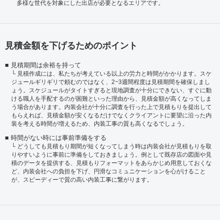
多様な世代を対象にした出店が必要となるエリアです。
見積金額を下げるためのポイント
見積期間は余裕を持って
見積作成には、私たちが考えている以上の労力と時間がかかります。スケ
ジュールギリギリで頼むのではなく、2~3週間程度は見積期間を確保しまし
ょう。スケジュールがタイトすぎると現地調査が十分にできない、すぐに動
ける職人を手配するのが困難といった理由から、見積金額が高くなってしま
う場合があります。内装会社が十分に調査を行った上で見積もりを提出して
もらえれば、見積金額が安くなるだけでなくクライアントに要望に沿った内
装を考える時間が増えるため、内装工事の質も高くなるでしょう。
時間がない時には事前準備をする
どうしても見積もり期間が短くなってしまう時は内装会社が見積もりを取
りやすいように事前に準備をしておきましょう。例として既存店の図面や見
積のデータを提供する、見積もりフォーマットをあらかじめ用意しておくな
ど、内装会社への負担を下げ、円滑なコミュニケーションを心がけること
が、スピーディーで質の高い内装工事に繋がります。