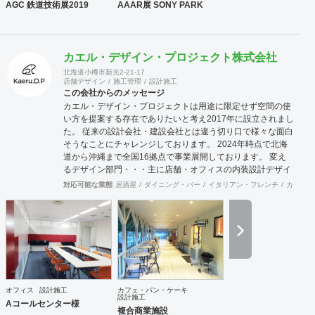
AGC 鉄道技術展2019
AAAR展 SONY PARK
カエル・デザイン・プロジェクト株式会社
北海道小樽市新光2-21-17
店舗デザイン
施工管理
設計施工
この会社からのメッセージ
カエル・デザイン・プロジェクトは用途に限定せず空間の使
い方を提案する存在でありたいと考え2017年に設立されまし
た。 従来の設計会社・建設会社とは違う切り口で様々な面白
そうなことにチャレンジしております。 2024年時点で北海
道から沖縄まで全国16拠点で事業展開しております。 変え
るデザイン部門・・・主に店舗・オフィスの内装設計デザイ
ン及び施工をお客様と一緒に創り上げます。 Hybrid電気工事
対応可能な業態
居酒屋
ダイニング・バー
イタリアン・フレンチ
カフェ・
部門・・・「電気工事士」+「もう一つの専門職」で人材不
足が深刻化する現場に柔軟に対応します。 自社請け可能職種
内装工事 インテリアデザイン事務所 その他設計 その他建設
サポート 対応可能エリア 北海道・仙台・関東・名古屋・九
州・沖縄コンストラクションマネジメント業務は月単位で出
張常駐対応可能です。
オフィス
設計施工
カフェ・パン・ケーキ
設計施工
Aコールセンター様
複合商業施設