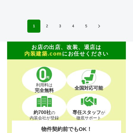
1
2
3
4
5
お店の出店、改装、退店は
内装建築.com
にお任せください
利用料は
全国対応可能
完全無料
約700社
専任スタッフ
の
が
内装会社が登録
徹底サポート
物件契約前でもOK！