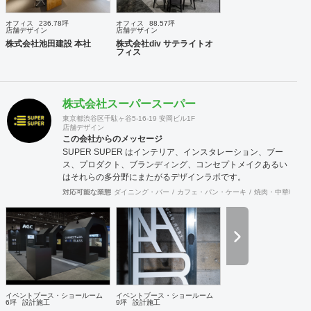
クライアントのご負担を軽減するとともに、第三者的な立場
からプロセスを適切に管理することで、クライアントの利益
オフィス
236.78坪
オフィス
88.57坪
に適うコスト管理と、工事品質の向上を実現致します。 ま
店舗デザイン
店舗デザイン
た、新規サービス立上げやリブランディングに際しては、空
株式会社池田建設 本社
株式会社div サテライトオ
フィス
間デザイン的な見地から事業企画やCI計画・デザインマニュ
アル作成等も提案させて頂きます。 海外案件や外資企業様案
件においては、英語での設計・PMサービスをご提供できる
体制を整えています。 ---------------------------------------------------
株式会社スーパースーパー
----------------------------------------------------------------------------------
---------------------------------- 商号： 株式会社ビスポー
東京都渋谷区千駄ヶ谷5-16-19 安岡ビル1F
店舗デザイン
クアーキテクツ / Bespoke architects Inc. 登録： 一
この会社からのメッセージ
級建築士事務所 東京都知事登録 第64040号
SUPER SUPER はインテリア、インスタレーション、ブー
建築士賠償責任補償制度（公益社団法人 日本
ス、プロダクト、ブランディング、コンセプトメイクあるい
建築士連合会） 代表取締役： 丸島 潤 （一級建築士 / 管
はそれらの多分野にまたがるデザインラボです。
理建築士） 所在地： 〒152-0002 東京都目黒区目黒
本町 5-14-14-B1F TEL： 03-6452-4248
対応可能な業態
ダイニング・バー
カフェ・パン・ケーキ
焼肉・中華料理・
FAX： 03-6452-4249 創業： 2016年2月
（法人設立：2020年9月） Webサイト: https://bspk.jp
イベントブース・ショールーム
イベントブース・ショールーム
6坪
設計施工
9坪
設計施工