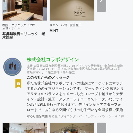
医院・クリニック
52坪
サロン
22坪
設計施工
店舗デザイン
MINT
耳鼻咽喉科クリニック 老
木医院
株式会社コラボデザイン
本社/大阪府大阪市北区天神橋1-7-15 ビアリッツ天神橋4F 東京/東京都港
区南青山2-12-16-7F 中国上海/上海市静安区大沽路368弄2号楼1502室
店舗デザイン
施工管理
設計施工
この会社からのメッセージ
私たち株式会社コラボデザインの強みはマーケットにマッチ
するためのイマジネーションです。 マーケティング感覚とリ
アリティのバランスをイメージしたコンセプト創りからデザ
イン・設計・施工・アフターフォローまでトータルなデザイ
ン/設計/施工を行っております。デザインからアフターフォ
ローまで、あらゆる空間づくりのお手伝いを全国規模で実施
できます。上海にもオフィスがございますので、中国での実
対応可能な業態
居酒屋
ダイニング・バー
カフェ・パン・ケーキ
和食・寿
施も可能です。