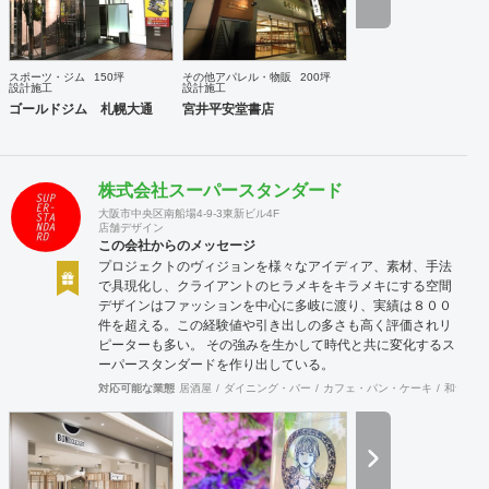
スポーツ・ジム
150坪
その他アパレル・物販
200坪
設計施工
設計施工
ゴールドジム 札幌大通
宮井平安堂書店
株式会社スーパースタンダード
大阪市中央区南船場4-9-3東新ビル4F
店舗デザイン
この会社からのメッセージ
プロジェクトのヴィジョンを様々なアイディア、素材、手法
で具現化し、クライアントのヒラメキをキラメキにする空間
デザインはファッションを中心に多岐に渡り、実績は８００
件を超える。この経験値や引き出しの多さも高く評価されリ
ピーターも多い。 その強みを生かして時代と共に変化するス
ーパースタンダードを作り出している。
対応可能な業態
居酒屋
ダイニング・バー
カフェ・パン・ケーキ
和食・寿