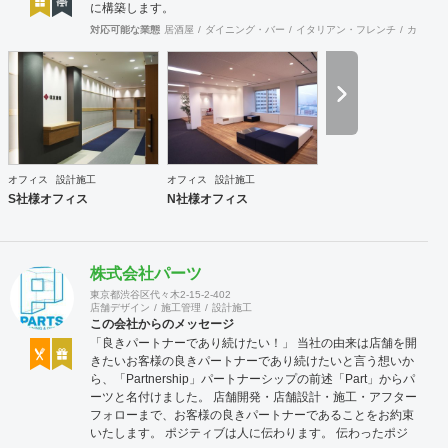
に構築します。
対応可能な業態
居酒屋
ダイニング・バー
イタリアン・フレンチ
カフェ・
オフィス
設計施工
オフィス
設計施工
S社様オフィス
N社様オフィス
株式会社パーツ
東京都渋谷区代々木2-15-2-402
店舗デザイン
施工管理
設計施工
この会社からのメッセージ
「良きパートナーであり続けたい！」 当社の由来は店舗を開
きたいお客様の良きパートナーであり続けたいと言う想いか
ら、「Partnership」パートナーシップの前述「Part」からパ
ーツと名付けました。 店舗開発・店舗設計・施工・アフター
フォローまで、お客様の良きパートナーであることをお約束
いたします。 ポジティブは人に伝わります。 伝わったポジ