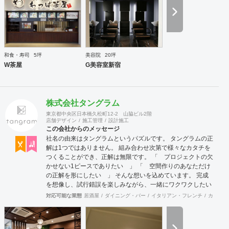
和食・寿司
5坪
美容院
20坪
W茶屋
G美容室新宿
株式会社タングラム
東京都中央区日本橋久松町12-2 山脇ビル2階
店舗デザイン
施工管理
設計施工
この会社からのメッセージ
社名の由来はタングラムというパズルです。 タングラムの正
解は1つではありません。 組み合わせ次第で様々なカタチを
つくることができ、正解は無限です。 「 プロジェクトの欠
かせない1ピースでありたい 」 「 空間作りのあなただけ
の正解を形にしたい 」 そんな想いを込めています。 完成
を想像し、試行錯誤を楽しみながら、 ​一緒にワクワクしたい
と思っています。
対応可能な業態
居酒屋
ダイニング・バー
イタリアン・フレンチ
カフェ・