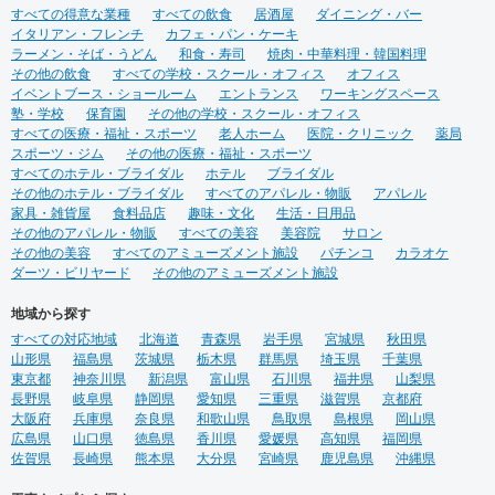
すべての得意な業種
すべての飲食
居酒屋
ダイニング・バー
イタリアン・フレンチ
カフェ・パン・ケーキ
ラーメン・そば・うどん
和食・寿司
焼肉・中華料理・韓国料理
その他の飲食
すべての学校・スクール・オフィス
オフィス
イベントブース・ショールーム
エントランス
ワーキングスペース
塾・学校
保育園
その他の学校・スクール・オフィス
すべての医療・福祉・スポーツ
老人ホーム
医院・クリニック
薬局
スポーツ・ジム
その他の医療・福祉・スポーツ
すべてのホテル・ブライダル
ホテル
ブライダル
その他のホテル・ブライダル
すべてのアパレル・物販
アパレル
家具・雑貨屋
食料品店
趣味・文化
生活・日用品
その他のアパレル・物販
すべての美容
美容院
サロン
その他の美容
すべてのアミューズメント施設
パチンコ
カラオケ
ダーツ・ビリヤード
その他のアミューズメント施設
地域から探す
すべての対応地域
北海道
青森県
岩手県
宮城県
秋田県
山形県
福島県
茨城県
栃木県
群馬県
埼玉県
千葉県
東京都
神奈川県
新潟県
富山県
石川県
福井県
山梨県
長野県
岐阜県
静岡県
愛知県
三重県
滋賀県
京都府
大阪府
兵庫県
奈良県
和歌山県
鳥取県
島根県
岡山県
広島県
山口県
徳島県
香川県
愛媛県
高知県
福岡県
佐賀県
長崎県
熊本県
大分県
宮崎県
鹿児島県
沖縄県