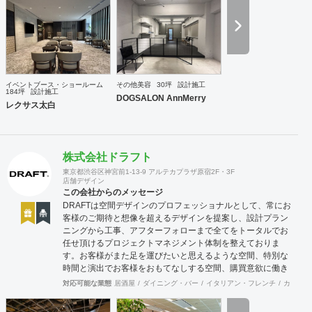
イベントブース・ショールーム
その他美容
30坪
設計施工
184坪
設計施工
DOGSALON AnnMerry
レクサス太白
株式会社ドラフト
東京都渋谷区神宮前1-13-9 アルテカプラザ原宿2F・3F
店舗デザイン
この会社からのメッセージ
DRAFTは空間デザインのプロフェッショナルとして、常にお
客様のご期待と想像を超えるデザインを提案し、設計プラン
ニングから工事、アフターフォローまで全てをトータルでお
任せ頂けるプロジェクトマネジメント体制を整えておりま
す。お客様がまた足を運びたいと思えるような空間、特別な
時間と演出でお客様をおもてなしする空間、購買意欲に働き
かけるレイアウトとVMD、ブランド力を高める空間演出な
対応可能な業態
居酒屋
ダイニング・バー
イタリアン・フレンチ
カフェ・
ど、多くの方々に満足していただける店舗デザインに自信を
持っております。 ご希望されるイメージ、コストに関する不