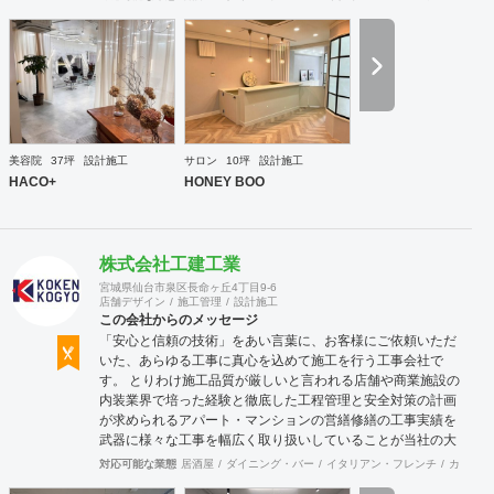
ーズに実現させる ＜国境のない設計集団＞です 設計施
工案件、設計＋造作物の案件、施工案件、造作物制作など、
多様な請負形態が可能です。工場では金属を中心にさまざま
な素材を用いた制作が可能で、例えば通常デザイン性とは無
縁な特定防火設備（鉄扉）などにも高いデザイン性を施すこ
とも可能です。 GRIDFRAME とりかえのきかない空間
https://gridframe.co.jp/ Synes(シネス) 霧のようなやわらか
な空間 http://synes.jp/ SOTOCHIKU 時間の蓄積を取り
美容院
37坪
設計施工
サロン
10坪
設計施工
込む空間 https://sotochiku.com/
HACO+
HONEY BOO
株式会社工建工業
宮城県仙台市泉区長命ヶ丘4丁目9-6
店舗デザイン
施工管理
設計施工
この会社からのメッセージ
「安心と信頼の技術」をあい言葉に、お客様にご依頼いただ
いた、あらゆる工事に真心を込めて施工を行う工事会社で
す。 とりわけ施工品質が厳しいと言われる店舗や商業施設の
内装業界で培った経験と徹底した工程管理と安全対策の計画
が求められるアパート・マンションの営繕修繕の工事実績を
武器に様々な工事を幅広く取り扱いしていることが当社の大
きな特徴です。
対応可能な業態
居酒屋
ダイニング・バー
イタリアン・フレンチ
カフェ・