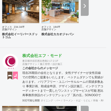
安要素、 新規オープン、移転・改装に関するスケジュール、
ほか不明点など、まずはお気軽にお問い合わせください。
オフィス
234.34坪
オフィス
184坪
店舗デザイン
店舗デザイン
株式会社イーリバースドッ
株式会社カカオジャパン
トコム
株式会社エフ・モード
東京都渋谷区恵比寿南2-17-2-1F
店舗デザイン
施工管理
設計施工
この会社からのメッセージ
現在26期目の会社となります。 女性デザイナーが女性目線
での空間のご提案をいたします。 ベトナムダナンでも実績が
あります。 バリアフリー・ユニバーサルルームの実績多数あ
り 事業計画、助成金申請、デザイン設計施工、インテリアコ
ーディネートまで一貫したワンストップサービスが可能 恵比
寿事務所併設のインテリアショップ「其の伍」SONOGOで
はオリジナル家具をはじめアンティーク骨董家具の販売もし
対応可能な業態
ダイニング・バー
ラーメン・そば・うどん
和食・寿司
焼
ています。