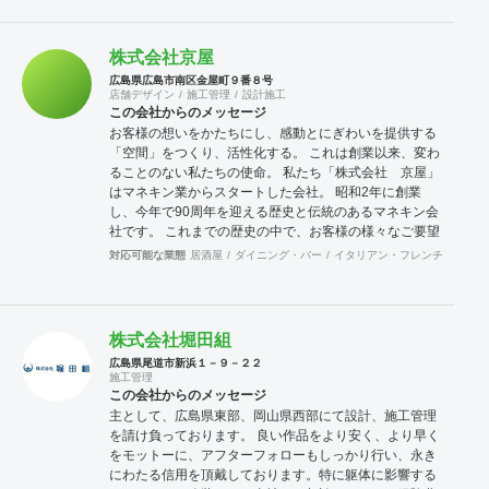
株式会社京屋
広島県広島市南区金屋町９番８号
店舗デザイン
施工管理
設計施工
この会社からのメッセージ
お客様の想いをかたちにし、感動とにぎわいを提供する
「空間」をつくり、活性化する。 これは創業以来、変わ
ることのない私たちの使命。 私たち「株式会社 京屋」
はマネキン業からスタートした会社。 昭和2年に創業
し、今年で90周年を迎える歴史と伝統のあるマネキン会
社です。 これまでの歴史の中で、お客様の様々なご要望
にお応えするようになり、現在では、マネキン・什器レ
対応可能な業態
居酒屋
ダイニング・バー
イタリアン・フレンチ
カフェ
ンタル、販売・店舗企画、設計、施工、建築工事・ディ
スプレイからVMD企画・各種イベント・商業施設まで、
総合的に幅広く事業を展開しています。 人々が、感動し
心からくつろげる空間。様々な人が集まることで、新た
株式会社堀田組
な出会いとにぎわいが生まれる空間など、私たちは、総
広島県尾道市新浜１－９－２２
合力で大型商業施設をはじめ各種イベントまで、様々な
施工管理
「空間」づくりを追及してまいります。 すなわち総合力
この会社からのメッセージ
による「空間創造事業」と「空間活性化事業」が私たち
主として、広島県東部、岡山県西部にて設計、施工管理
京屋の仕事です。
を請け負っております。 良い作品をより安く、より早く
をモットーに、アフターフォローもしっかり行い、永き
にわたる信用を頂戴しております。特に躯体に影響する