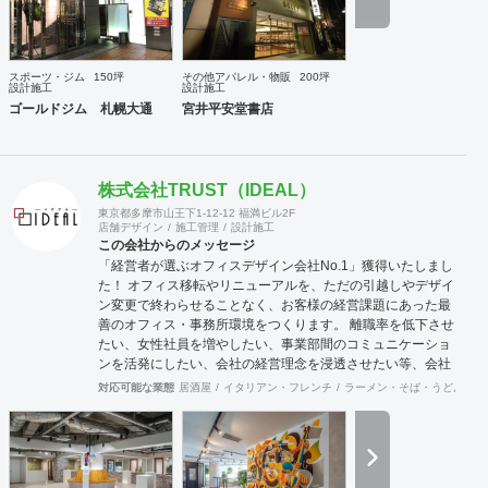
スポーツ・ジム
150坪
その他アパレル・物販
200坪
設計施工
設計施工
ゴールドジム 札幌大通
宮井平安堂書店
株式会社TRUST（IDEAL）
東京都多摩市山王下1-12-12 福満ビル2F
店舗デザイン
施工管理
設計施工
この会社からのメッセージ
「経営者が選ぶオフィスデザイン会社No.1」獲得いたしまし
た！ オフィス移転やリニューアルを、ただの引越しやデザイ
ン変更で終わらせることなく、お客様の経営課題にあった最
善のオフィス・事務所環境をつくります。 離職率を低下させ
たい、女性社員を増やしたい、事業部間のコミュニケーショ
ンを活発にしたい、会社の経営理念を浸透させたい等、会社
の規模やフェーズによって様々な課題をかかえています。ど
対応可能な業態
居酒屋
イタリアン・フレンチ
ラーメン・そば・うどん
和
のような課題を抱えているのかに向き合うことから始まり、
今後どのような事業戦略を描き、どのような組織になってい
きたいのか。それらを共有することがオフィスデザインのス
タートとなります。 また、オフィスはスタッフにとって一日
の大半を過ごす場所です。機能的かつ快適な空間を作ること