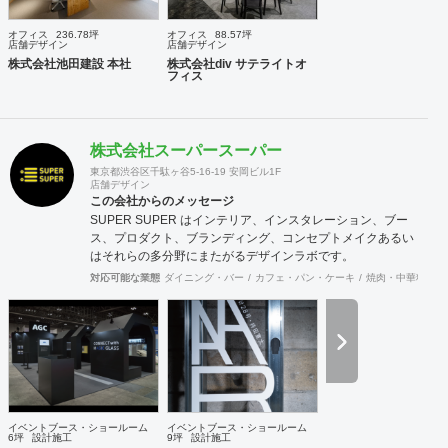
クライアントのご負担を軽減するとともに、第三者的な立場
からプロセスを適切に管理することで、クライアントの利益
オフィス
236.78坪
オフィス
88.57坪
に適うコスト管理と、工事品質の向上を実現致します。 ま
店舗デザイン
店舗デザイン
た、新規サービス立上げやリブランディングに際しては、空
株式会社池田建設 本社
株式会社div サテライトオ
フィス
間デザイン的な見地から事業企画やCI計画・デザインマニュ
アル作成等も提案させて頂きます。 海外案件や外資企業様案
件においては、英語での設計・PMサービスをご提供できる
体制を整えています。 ---------------------------------------------------
株式会社スーパースーパー
----------------------------------------------------------------------------------
---------------------------------- 商号： 株式会社ビスポー
東京都渋谷区千駄ヶ谷5-16-19 安岡ビル1F
店舗デザイン
クアーキテクツ / Bespoke architects Inc. 登録： 一
この会社からのメッセージ
級建築士事務所 東京都知事登録 第64040号
SUPER SUPER はインテリア、インスタレーション、ブー
建築士賠償責任補償制度（公益社団法人 日本
ス、プロダクト、ブランディング、コンセプトメイクあるい
建築士連合会） 代表取締役： 丸島 潤 （一級建築士 / 管
はそれらの多分野にまたがるデザインラボです。
理建築士） 所在地： 〒152-0002 東京都目黒区目黒
本町 5-14-14-B1F TEL： 03-6452-4248
対応可能な業態
ダイニング・バー
カフェ・パン・ケーキ
焼肉・中華料理・
FAX： 03-6452-4249 創業： 2016年2月
（法人設立：2020年9月） Webサイト: https://bspk.jp
イベントブース・ショールーム
イベントブース・ショールーム
6坪
設計施工
9坪
設計施工