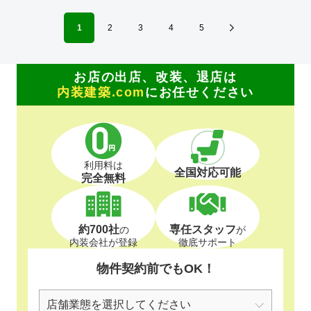
1
2
3
4
5
お店の出店、改装、退店は
内装建築.com
にお任せください
利用料は
全国対応可能
完全無料
約700社
専任スタッフ
の
が
内装会社が登録
徹底サポート
物件契約前でもOK！