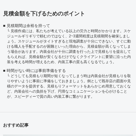
見積金額を下げるためのポイント
見積期間は余裕を持って
見積作成には、私たちが考えている以上の労力と時間がかかります。スケ
ジュールギリギリで頼むのではなく、2~3週間程度は見積期間を確保しまし
ょう。スケジュールがタイトすぎると現地調査が十分にできない、すぐに動
ける職人を手配するのが困難といった理由から、見積金額が高くなってしま
う場合があります。内装会社が十分に調査を行った上で見積もりを提出して
もらえれば、見積金額が安くなるだけでなくクライアントに要望に沿った内
装を考える時間が増えるため、内装工事の質も高くなるでしょう。
時間がない時には事前準備をする
どうしても見積もり期間が短くなってしまう時は内装会社が見積もりを取
りやすいように事前に準備をしておきましょう。例として既存店の図面や見
積のデータを提供する、見積もりフォーマットをあらかじめ用意しておくな
ど、内装会社への負担を下げ、円滑なコミュニケーションを心がけること
が、スピーディーで質の高い内装工事に繋がります。
おすすめ記事