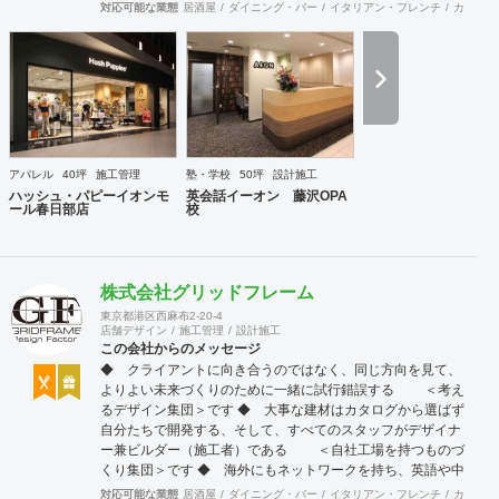
ティブが幸せを呼び込み、呼び込んだ幸せが、さらに大きな
対応可能な業態
居酒屋
ダイニング・バー
イタリアン・フレンチ
カフェ・
幸せとなって返って来る。 500店以上のOPENを見届けた当
社ならではの実績をご確認下さい。 <a
href="https://www.partsinc.co.jp/">https://www.partsinc.co.jp/</a>
アパレル
40坪
施工管理
塾・学校
50坪
設計施工
ハッシュ・パピーイオンモ
英会話イーオン 藤沢OPA
ール春日部店
校
株式会社グリッドフレーム
東京都港区西麻布2-20-4
店舗デザイン
施工管理
設計施工
この会社からのメッセージ
◆ クライアントに向き合うのではなく、同じ方向を見て、
よりよい未来づくりのために一緒に試行錯誤する ＜考え
るデザイン集団＞です ◆ 大事な建材はカタログから選ばず
自分たちで開発する、そして、すべてのスタッフがデザイナ
ー兼ビルダー（施工者）である ＜自社工場を持つものづ
くり集団＞です ◆ 海外にもネットワークを持ち、英語や中
国語に堪能なスタッフたちが、海外から国内への出店をスム
対応可能な業態
居酒屋
ダイニング・バー
イタリアン・フレンチ
カフェ・