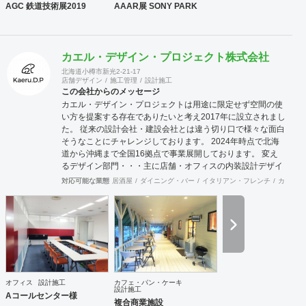
AGC 鉄道技術展2019
AAAR展 SONY PARK
カエル・デザイン・プロジェクト株式会社
北海道小樽市新光2-21-17
店舗デザイン
施工管理
設計施工
この会社からのメッセージ
カエル・デザイン・プロジェクトは用途に限定せず空間の使
い方を提案する存在でありたいと考え2017年に設立されまし
た。 従来の設計会社・建設会社とは違う切り口で様々な面白
そうなことにチャレンジしております。 2024年時点で北海
道から沖縄まで全国16拠点で事業展開しております。 変え
るデザイン部門・・・主に店舗・オフィスの内装設計デザイ
ン及び施工をお客様と一緒に創り上げます。 Hybrid電気工事
対応可能な業態
居酒屋
ダイニング・バー
イタリアン・フレンチ
カフェ・
部門・・・「電気工事士」+「もう一つの専門職」で人材不
足が深刻化する現場に柔軟に対応します。 自社請け可能職種
内装工事 インテリアデザイン事務所 その他設計 その他建設
サポート 対応可能エリア 北海道・仙台・関東・名古屋・九
州・沖縄コンストラクションマネジメント業務は月単位で出
張常駐対応可能です。
オフィス
設計施工
カフェ・パン・ケーキ
設計施工
Aコールセンター様
複合商業施設