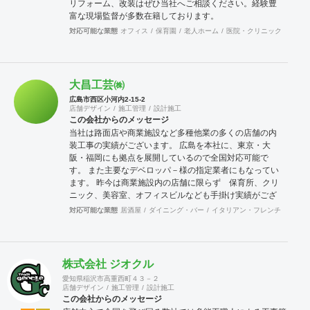
リフォーム、改装はぜひ当社へご相談ください。経験豊
富な現場監督が多数在籍しております。
対応可能な業態
オフィス
保育園
老人ホーム
医院・クリニック
薬局
大昌工芸㈱
広島市西区小河内2-15-2
店舗デザイン
施工管理
設計施工
この会社からのメッセージ
当社は路面店や商業施設など多種他業の多くの店舗の内
装工事の実績がございます。 広島を本社に、東京・大
阪・福岡にも拠点を展開しているので全国対応可能で
す。 また主要なデベロッパ－様の指定業者にもなってい
ます。 昨今は商業施設内の店舗に限らず 保育所、クリ
ニック、美容室、オフィスビルなども手掛け実績がござ
います。 当社はデザインから施工、アフターフォローま
対応可能な業態
居酒屋
ダイニング・バー
イタリアン・フレンチ
カフェ
でを基本的にワンストップにて対応させていただいてお
ります ので各ステップによる担当者変更が無く、設計か
ら施工までがスムーズに進行します。 どうぞよろしくお
願いいたします。
株式会社 ジオクル
愛知県稲沢市高重西町４３－２
店舗デザイン
施工管理
設計施工
この会社からのメッセージ