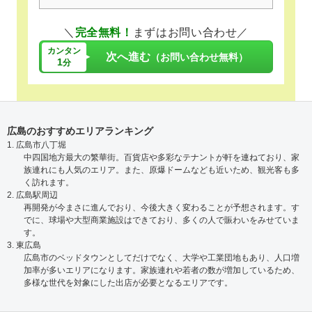
＼
完全無料！
まずはお問い合わせ／
カンタン
次へ進む
（お問い合わせ無料）
1
分
広島のおすすめエリアランキング
1. 広島市八丁堀
中四国地方最大の繁華街。百貨店や多彩なテナントが軒を連ねており、家
族連れにも人気のエリア。また、原爆ドームなども近いため、観光客も多
く訪れます。
2. 広島駅周辺
再開発が今まさに進んでおり、今後大きく変わることが予想されます。す
でに、球場や大型商業施設はできており、多くの人で賑わいをみせていま
す。
3. 東広島
広島市のベッドタウンとしてだけでなく、大学や工業団地もあり、人口増
加率が多いエリアになります。家族連れや若者の数が増加しているため、
多様な世代を対象にした出店が必要となるエリアです。