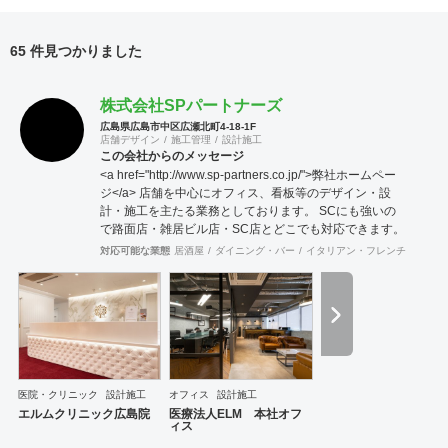
65 件見つかりました
株式会社SPパートナーズ
広島県広島市中区広瀬北町4-18-1F
店舗デザイン
施工管理
設計施工
この会社からのメッセージ
<a href="http://www.sp-partners.co.jp/">弊社ホームペー
ジ</a> 店舗を中心にオフィス、看板等のデザイン・設
計・施工を主たる業務としております。 SCにも強いの
で路面店・雑居ビル店・SC店とどこでも対応できます。
対応可能な業態
居酒屋
ダイニング・バー
イタリアン・フレンチ
カフェ
医院・クリニック
設計施工
オフィス
設計施工
エルムクリニック広島院
医療法人ELM 本社オフ
ィス