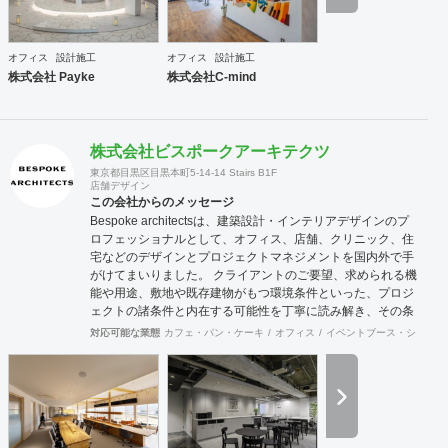
は精神的な安心やモチベーション・作業効率の向上に繋がっ
ていくでしょう。このように、経営面の課題と現場の声をし
っかりとヒアリングした上で、最善なオフィスづくりをご提
オフィス
設計施工
オフィス
設計施工
案させていただきます。
株式会社 Payke
株式会社C-mind
株式会社ビスポークアーキテクツ
東京都目黒区目黒本町5-14-14 Stairs B1F
店舗デザイン
この会社からのメッセージ
Bespoke architectsは、建築設計・インテリアデザインのプ
ロフェッショナルとして、オフィス、店舗、クリニック、住
宅などのデザインとプロジェクトマネジメントを国内外で手
がけてまいりました。 クライアントのご要望、求められる機
能や用途、敷地や既存建物がもつ環境条件といった、プロジ
ェクトの諸条件と内在する可能性を丁寧に読み解き、その条
件でこそ可能な空間環境の豊かさを提案し、カタチにしま
対応可能な業態
カフェ・パン・ケーキ
オフィス
イベントブース・ショール
す。必要に応じて構造設計・設備設計・照明計画・音響設
計・ランドスケープデザイン等の専門家と協働し、大規模建
築物や高度な設計にも対応致します。 ご要望に合わせて、設
計・デザインに加えて、予算管理・工程管理・別途工事の一
括管理等を含めたプロジェクトマネジメントを担い、ワンス
トップでのプロジェクト推進を行います。発注管理における