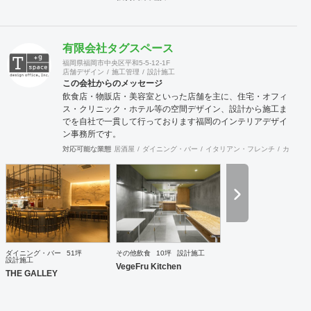
有限会社タグスペース
福岡県福岡市中央区平和5-5-12-1F
店舗デザイン
施工管理
設計施工
この会社からのメッセージ
飲食店・物販店・美容室といった店舗を主に、住宅・オフィ
ス・クリニック・ホテル等の空間デザイン、設計から施工ま
でを自社で一貫して行っております福岡のインテリアデザイ
ン事務所です。
対応可能な業態
居酒屋
ダイニング・バー
イタリアン・フレンチ
カフェ・
ダイニング・バー
51坪
その他飲食
10坪
設計施工
設計施工
VegeFru Kitchen
THE GALLEY