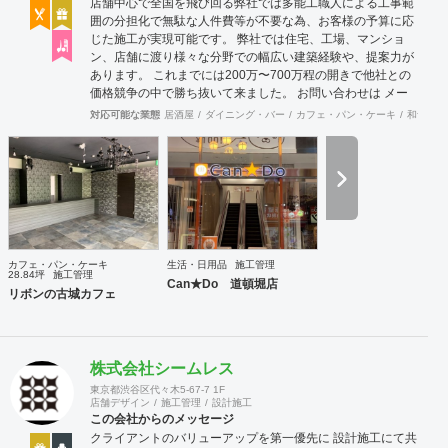
店舗中心で全国を飛び回る弊社では多能工職人による工事範
囲の分担化で無駄な人件費等が不要な為、お客様の予算に応
じた施工が実現可能です。 弊社では住宅、工場、マンショ
ン、店舗に渡り様々な分野での幅広い建築経験や、提案力が
あります。 これまでには200万〜700万程の開きで他社との
価格競争の中で勝ち抜いて来ました。 お問い合わせは メー
ル（tenperhide31@icloud.com）からも承ります。 その他：
対応可能な業態
居酒屋
ダイニング・バー
カフェ・パン・ケーキ
和食・寿
道具商 愛知県公安委員会許可 第542642304700号
カフェ・パン・ケーキ
生活・日用品
施工管理
28.84坪
施工管理
Can★Do 道頓堀店
リボンの古城カフェ
株式会社シームレス
東京都渋谷区代々木5-67-7 1F
店舗デザイン
施工管理
設計施工
この会社からのメッセージ
クライアントのバリューアップを第一優先に 設計施工にて共