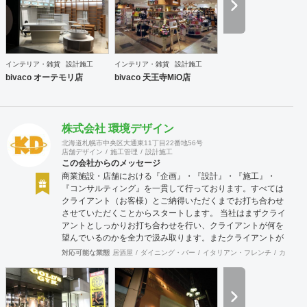
インテリア・雑貨
設計施工
インテリア・雑貨
設計施工
bivaco オーテモリ店
bivaco 天王寺MiO店
株式会社 環境デザイン
北海道札幌市中央区大通東11丁目22番地56号
店舗デザイン
施工管理
設計施工
この会社からのメッセージ
商業施設・店舗における『企画』・『設計』・『施工』・
『コンサルティング』を一貫して行っております。すべては
クライアント（お客様）とご納得いただくまでお打ち合わせ
させていただくことからスタートします。 当社はまずクライ
アントとしっかりお打ち合わせを行い、クライアントが何を
望んでいるのかを全力で汲み取ります。またクライアントが
思い描いていることをどのように表現していいのかお困りの
対応可能な業態
居酒屋
ダイニング・バー
イタリアン・フレンチ
カフェ・
ときは、お打ち合せ時クライアントからのご要望をこれまで
培ってきた当社ならではのノウハウでご提案いたします。