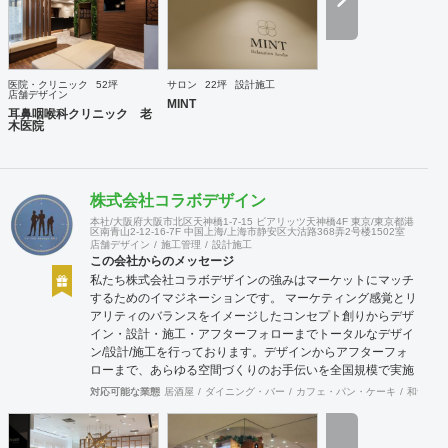
医院・クリニック
52坪
サロン
22坪
設計施工
店舗デザイン
MINT
耳鼻咽喉科クリニック 老
木医院
株式会社コラボデザイン
本社/大阪府大阪市北区天神橋1-7-15 ビアリッツ天神橋4F 東京/東京都港
区南青山2-12-16-7F 中国上海/上海市静安区大沽路368弄2号楼1502室
店舗デザイン
施工管理
設計施工
この会社からのメッセージ
私たち株式会社コラボデザインの強みはマーケットにマッチ
するためのイマジネーションです。 マーケティング感覚とリ
アリティのバランスをイメージしたコンセプト創りからデザ
イン・設計・施工・アフターフォローまでトータルなデザイ
ン/設計/施工を行っております。デザインからアフターフォ
ローまで、あらゆる空間づくりのお手伝いを全国規模で実施
できます。上海にもオフィスがございますので、中国での実
対応可能な業態
居酒屋
ダイニング・バー
カフェ・パン・ケーキ
和食・寿
施も可能です。