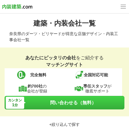
建築・内装会社一覧
奈良県のダーツ・ビリヤードが得意な店舗デザイン・内装工
事会社一覧
あなたにピッタリの会社
をご紹介する
マッチングサイト
完全無料
全国対応可能
約700社
の
専任スタッフ
が
会社が登録
徹底サポート
カンタン
問い合わせる（無料）
1
分
+絞り込んで探す