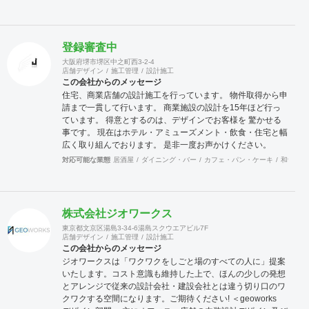
あります。
登録審査中
大阪府堺市堺区中之町西3-2-4
店舗デザイン
施工管理
設計施工
この会社からのメッセージ
住宅、商業店舗の設計施工を行っています。 物件取得から申
請まで一貫して行います。 商業施設の設計を15年ほど行っ
ています。 得意とするのは、デザインでお客様を 驚かせる
事です。 現在はホテル・アミューズメント・飲食・住宅と幅
広く取り組んでおります。 是非一度お声かけください。
対応可能な業態
居酒屋
ダイニング・バー
カフェ・パン・ケーキ
和食・寿
株式会社ジオワークス
東京都文京区湯島3-34-6湯島スクウエアビル7F
店舗デザイン
施工管理
設計施工
この会社からのメッセージ
ジオワークスは「ワクワクをしごと場のすべての人に」提案
いたします。コスト意識も維持した上で、ほんの少しの発想
とアレンジで従来の設計会社・建設会社とは違う切り口のワ
クワクする空間になります。ご期待ください! ＜geoworks