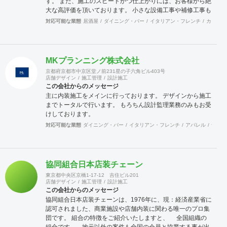
す。 また、施工のスピードかつ仕上がりには、お客様から絶
大な高評価を頂いております。 小さな設備工事や補修工事も
迅速にご対応致しますので、困った事が有ったら先ずは当社
対応可能な業態
居酒屋
ダイニング・バー
イタリアン・フレンチ
カフェ・
へご連絡をください。 宜しくお願い申し上げます。
MKプランニング株式会社
京都府京都市中京区堂ノ前231星の子六角ビル403号
店舗デザイン
施工管理
設計施工
この会社からのメッセージ
主に内装施工をメインに行っております。 デザインから施工
までトータルで行います。 もろちん設計監理業務のみもお受
けしております。
対応可能な業態
ダイニング・バー
イタリアン・フレンチ
アパレル
食飯店
協同組合日本店装チェーン
東京都中央区京橋1-17-12 吉住ビル201
店舗デザイン
施工管理
設計施工
この会社からのメッセージ
協同組合日本店装チェーンは、1976年に、現：経済産業省に
認可されました、商業施設や店舗内装に関わる唯一のプロ集
団です。 組合の特徴をご紹介いたしますと、 全国組織の
組合です。→地元以外の案件も全国の会員と協業する事が出