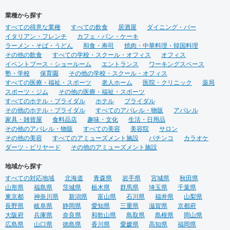
業種から探す
すべての得意な業種
すべての飲食
居酒屋
ダイニング・バー
イタリアン・フレンチ
カフェ・パン・ケーキ
ラーメン・そば・うどん
和食・寿司
焼肉・中華料理・韓国料理
その他の飲食
すべての学校・スクール・オフィス
オフィス
イベントブース・ショールーム
エントランス
ワーキングスペース
塾・学校
保育園
その他の学校・スクール・オフィス
すべての医療・福祉・スポーツ
老人ホーム
医院・クリニック
薬局
スポーツ・ジム
その他の医療・福祉・スポーツ
すべてのホテル・ブライダル
ホテル
ブライダル
その他のホテル・ブライダル
すべてのアパレル・物販
アパレル
家具・雑貨屋
食料品店
趣味・文化
生活・日用品
その他のアパレル・物販
すべての美容
美容院
サロン
その他の美容
すべてのアミューズメント施設
パチンコ
カラオケ
ダーツ・ビリヤード
その他のアミューズメント施設
地域から探す
すべての対応地域
北海道
青森県
岩手県
宮城県
秋田県
山形県
福島県
茨城県
栃木県
群馬県
埼玉県
千葉県
東京都
神奈川県
新潟県
富山県
石川県
福井県
山梨県
長野県
岐阜県
静岡県
愛知県
三重県
滋賀県
京都府
大阪府
兵庫県
奈良県
和歌山県
鳥取県
島根県
岡山県
広島県
山口県
徳島県
香川県
愛媛県
高知県
福岡県