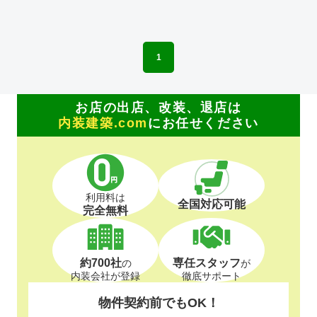
1
お店の出店、改装、退店は
内装建築.com
にお任せください
利用料は
全国対応可能
完全無料
約700社
専任スタッフ
の
が
内装会社が登録
徹底サポート
物件契約前でもOK！