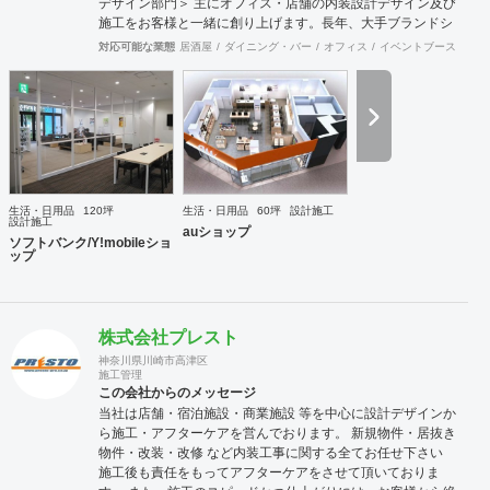
デザイン部門＞ 主にオフィス・店舗の内装設計デザイン及び
施工をお客様と一緒に創り上げます。長年、大手ブランドシ
ョップ指定業者の施工知識もあり、商業施設、ロードサイ
対応可能な業態
居酒屋
ダイニング・バー
オフィス
イベントブース・ショ
ド、商店街などにてデザイン・設計の実績があります。 ＜
team geoworks チーム:ジオワークス＞ 会社創業からの「内
装工事職」+「電気専門職」の自社施工チームがおります。
長年にわたり、クオリティー向上してまいりました。伝達・
理解スピードも速い為、結果、業界いち施工期間が速いと自
負しております。 対応可能エリア 関東・東北・東海・北
陸・関西・中国・九州エリア ※北海道・四国・沖縄・離島
は、要相談。実績あり。
生活・日用品
120坪
生活・日用品
60坪
設計施工
設計施工
auショップ
ソフトバンク/Y!mobileショ
ップ
株式会社プレスト
神奈川県川崎市高津区
施工管理
この会社からのメッセージ
当社は店舗・宿泊施設・商業施設 等を中心に設計デザインか
ら施工・アフターケアを営んでおります。 新規物件・居抜き
物件・改装・改修 など内装工事に関する全てお任せ下さい
施工後も責任をもってアフターケアをさせて頂いておりま