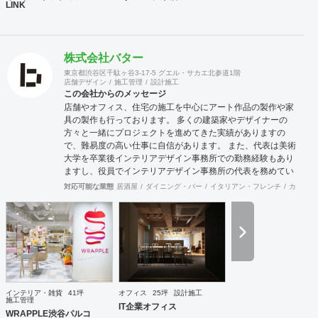
LINK
株式会社バター
東京都渋谷区千駄ヶ谷3-17-5 グエル・サカエ北参道1階
店舗デザイン
施工管理
設計施工
この会社からのメッセージ
店舗やオフィス、住宅の施工を中心にアート作品の製作や家
具の製作も行っております。 多くの建築家やデザイナーの
方々と一緒にプロジェクトを進めてきた実績がありますの
で、難易度の高い仕事に自信があります。 また、代表は美術
大学を卒業後インテリアデザイン事務所での勤務経験もあり
ますし、役員でインテリアデザイン事務所の代表を務めてい
る者もおり、社内に4名のデザイナーを有しています。 現場
対応可能な業態
居酒屋
ダイニング・バー
イタリアン・フレンチ
カフェ・
施工部隊は20代1名、40代2名、50代1名の計4名を中心に手
が回らない際は代表自信も現場に出ますので、社内で5名と
専属の外注監理1名の6名で物件規模や内容に応じて割り当て
ています。 さらに自社で木工職人を抱えており、内装工事に
おいて大きなボリュームを締める木工家具の製作には質、量
ともに自信を持っております。 その他、自社で飲食店を経営
しており業態の開発やレシピ提供、仕入先のコーディネー
ト、人材教育なども行っており設計や施工だけにとらわれな
インテリア・雑貨
41坪
オフィス
25坪
設計施工
い様々な引き合いがあります。 大手企業の新業態開発の際の
施工管理
IT企業オフィス
社外プロジェクトメンバーとしてノウハウ提供などの実績も
WRAPPLE渋谷パルコ