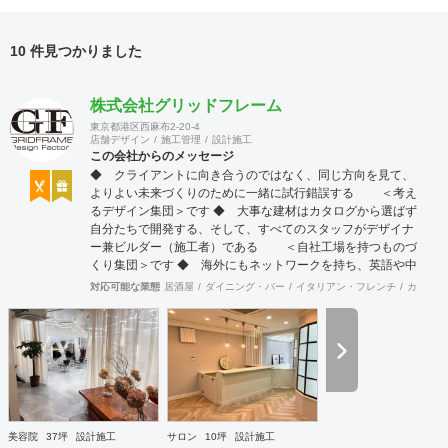
10 件見つかりました
株式会社グリッドフレーム
東京都港区西麻布2-20-4
店舗デザイン
施工管理
設計施工
この会社からのメッセージ
◆ クライアントに向き合うのではなく、同じ方向を見て、
よりよい未来づくりのために一緒に試行錯誤する ＜考え
るデザイン集団＞です ◆ 大事な建材はカタログから選ばず
自分たちで開発する、そして、すべてのスタッフがデザイナ
ー兼ビルダー（施工者）である ＜自社工場を持つものづ
くり集団＞です ◆ 海外にもネットワークを持ち、英語や中
国語に堪能なスタッフたちが、海外から国内への出店をスム
対応可能な業態
居酒屋
ダイニング・バー
イタリアン・フレンチ
カフェ・
ーズに実現させる ＜国境のない設計集団＞です 設計施
工案件、設計＋造作物の案件、施工案件、造作物制作など、
多様な請負形態が可能です。工場では金属を中心にさまざま
な素材を用いた制作が可能で、例えば通常デザイン性とは無
縁な特定防火設備（鉄扉）などにも高いデザイン性を施すこ
とも可能です。 GRIDFRAME とりかえのきかない空間
https://gridframe.co.jp/ Synes(シネス) 霧のようなやわらか
な空間 http://synes.jp/ SOTOCHIKU 時間の蓄積を取り
美容院
37坪
設計施工
サロン
10坪
設計施工
込む空間 https://sotochiku.com/