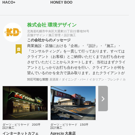
HACO+
HONEY BOO
株式会社 環境デザイン
北海道札幌市中央区大通東11丁目22番地56号
店舗デザイン
施工管理
設計施工
この会社からのメッセージ
商業施設・店舗における『企画』・『設計』・『施工』・
『コンサルティング』を一貫して行っております。すべては
クライアント（お客様）とご納得いただくまでお打ち合わせ
させていただくことからスタートします。 当社はまずクライ
アントとしっかりお打ち合わせを行い、クライアントが何を
望んでいるのかを全力で汲み取ります。またクライアントが
思い描いていることをどのように表現していいのかお困りの
対応可能な業態
居酒屋
ダイニング・バー
イタリアン・フレンチ
カフェ・
ときは、お打ち合せ時クライアントからのご要望をこれまで
培ってきた当社ならではのノウハウでご提案いたします。
ダーツ・ビリヤード
200坪
ダーツ・ビリヤード
150坪
設計施工
設計施工
インターネットカフェ
Aprecio 大泉店