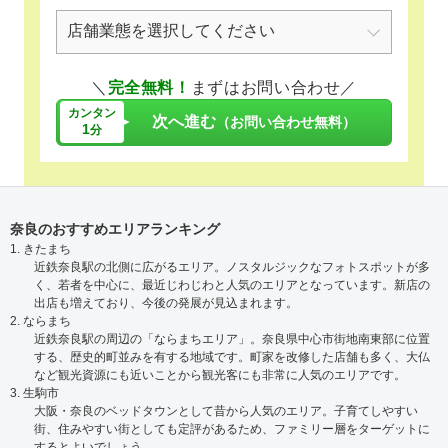
＼
完全無料！
まずはお問い合わせ／
カンタン
次へ進む
（お問い合わせ無料）
1
分
奈良のおすすめエリアランキング
1. きたまち
近鉄奈良駅の北側に広がるエリア。ノスタルジックなフォトスポットが多
く、若者を中心に、最近じわじわと人気のエリアとなっています。新店の
出店も増えており、今後の発展が見込まれます。
2. ならまち
近鉄奈良駅の周辺の「ならまちエリア」。奈良県中心市街地南東部に位置
する、歴史的町並みを有する地域です。町家を改修した店舗も多く、大仏
など観光資源にも近いことから観光客にも非常に人気のエリアです。
3. 生駒市
大阪・奈良のベッドタウンとして昔から人気のエリア。子育てしやすい
街、住みやすい街としても定評があるため、ファミリー層をターゲットに
するとよいでしょう。