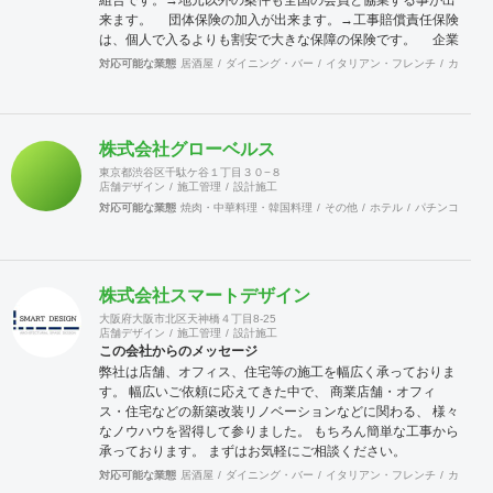
来ます。 団体保険の加入が出来ます。→工事賠償責任保険
は、個人で入るよりも割安で大きな保障の保険です。 企業
訪問活動（クリニック）→会員企業を訪問し、その強みや仕
対応可能な業態
居酒屋
ダイニング・バー
イタリアン・フレンチ
カフェ・
組みまた企業戦略等を学ぶ合う事が出来ます。 店舗ジャパ
ンに加入出来ます。→マッチンクサイトの運営と情報発信に
より新規開拓の期待が持てます。 これらのことは、全国に点
在する会員が組織的に活動しているからこそ可能となること
株式会社グローベルス
で、会員企業が増えれば、尚更の事です。 景気に左右されが
東京都渋谷区千駄ケ谷１丁目３０−８
ちな建設業界に於いて、勝ち残るためには、会員同士の情報
店舗デザイン
施工管理
設計施工
交換を行いながら、組織的に活動を行う事が重要です。 ネッ
対応可能な業態
焼肉・中華料理・韓国料理
その他
ホテル
パチンコ
カラ
トでなんでも情報が集まる時代の中、実際に顔を合わせ、意
見交換することでより強固な絆を築きあげて行きます。 当組
合は、全国組織の利点を生かしてますます活発に活動して行
きます。ご賛同頂ける、同業者様のご加入をお待ちして居り
株式会社スマートデザイン
ます。
大阪府大阪市北区天神橋４丁目8-25
店舗デザイン
施工管理
設計施工
この会社からのメッセージ
弊社は店舗、オフィス、住宅等の施工を幅広く承っておりま
す。 幅広いご依頼に応えてきた中で、 商業店舗・オフィ
ス・住宅などの新築改装リノベーションなどに関わる、 様々
なノウハウを習得して参りました。 もちろん簡単な工事から
承っております。 まずはお気軽にご相談ください。
対応可能な業態
居酒屋
ダイニング・バー
イタリアン・フレンチ
カフェ・