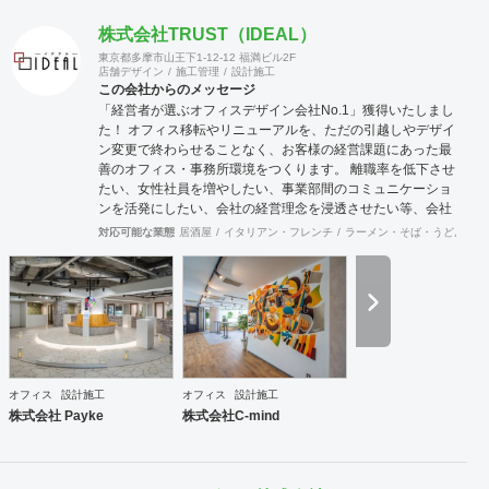
株式会社TRUST（IDEAL）
東京都多摩市山王下1-12-12 福満ビル2F
店舗デザイン
施工管理
設計施工
この会社からのメッセージ
「経営者が選ぶオフィスデザイン会社No.1」獲得いたしまし
た！ オフィス移転やリニューアルを、ただの引越しやデザイ
ン変更で終わらせることなく、お客様の経営課題にあった最
善のオフィス・事務所環境をつくります。 離職率を低下させ
たい、女性社員を増やしたい、事業部間のコミュニケーショ
ンを活発にしたい、会社の経営理念を浸透させたい等、会社
の規模やフェーズによって様々な課題をかかえています。ど
対応可能な業態
居酒屋
イタリアン・フレンチ
ラーメン・そば・うどん
和
のような課題を抱えているのかに向き合うことから始まり、
今後どのような事業戦略を描き、どのような組織になってい
きたいのか。それらを共有することがオフィスデザインのス
タートとなります。 また、オフィスはスタッフにとって一日
の大半を過ごす場所です。機能的かつ快適な空間を作ること
は精神的な安心やモチベーション・作業効率の向上に繋がっ
ていくでしょう。このように、経営面の課題と現場の声をし
っかりとヒアリングした上で、最善なオフィスづくりをご提
オフィス
設計施工
オフィス
設計施工
案させていただきます。
株式会社 Payke
株式会社C-mind