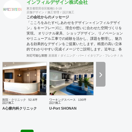
インフィルデザイン株式会社
東京都世田谷区船橋1-3-18
店舗デザイン
施工管理
設計施工
この会社からのメッセージ
「こころをみたす×しあわせをデザイン＝インフィルデザイ
ン」をキーフレーズに、理念や想いに合わせた空間づくりを
実現。 オリジナル家具、ショップデザイン、リノベーション
やリニューアル工事での経験を活かし、課題を整理し、魅力
ある効果的なデザインをご提案いたします。精度の高い立体
的でわかりやすい完成イメージでご説明します。近年は、各
地域の自治体様からエリア全体の構想や空き施設の有効利用
対応可能な業態
居酒屋
ダイニング・バー
イタリアン・フレンチ
カフェ・
など、町おこしを含めての企画・プランが増えており、好評
をいただいています。 連携スタッフには経験豊富な一級建築
士もおりますので、立地に合わせた集客できる施設・店舗づ
くりを事業構想から、デザイン・設計・工事監理までサポー
トさせていただきます。
医院・クリニック
52.8坪
ワーキングスペース
130坪
設計施工
設計施工
A心療内科クリニック
U-Port SHONAN