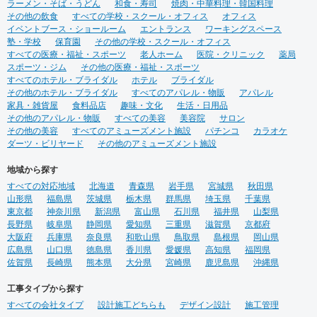
ラーメン・そば・うどん
和食・寿司
焼肉・中華料理・韓国料理
その他の飲食
すべての学校・スクール・オフィス
オフィス
イベントブース・ショールーム
エントランス
ワーキングスペース
塾・学校
保育園
その他の学校・スクール・オフィス
すべての医療・福祉・スポーツ
老人ホーム
医院・クリニック
薬局
スポーツ・ジム
その他の医療・福祉・スポーツ
すべてのホテル・ブライダル
ホテル
ブライダル
その他のホテル・ブライダル
すべてのアパレル・物販
アパレル
家具・雑貨屋
食料品店
趣味・文化
生活・日用品
その他のアパレル・物販
すべての美容
美容院
サロン
その他の美容
すべてのアミューズメント施設
パチンコ
カラオケ
ダーツ・ビリヤード
その他のアミューズメント施設
地域から探す
すべての対応地域
北海道
青森県
岩手県
宮城県
秋田県
山形県
福島県
茨城県
栃木県
群馬県
埼玉県
千葉県
東京都
神奈川県
新潟県
富山県
石川県
福井県
山梨県
長野県
岐阜県
静岡県
愛知県
三重県
滋賀県
京都府
大阪府
兵庫県
奈良県
和歌山県
鳥取県
島根県
岡山県
広島県
山口県
徳島県
香川県
愛媛県
高知県
福岡県
佐賀県
長崎県
熊本県
大分県
宮崎県
鹿児島県
沖縄県
工事タイプから探す
すべての会社タイプ
設計施工どちらも
デザイン設計
施工管理