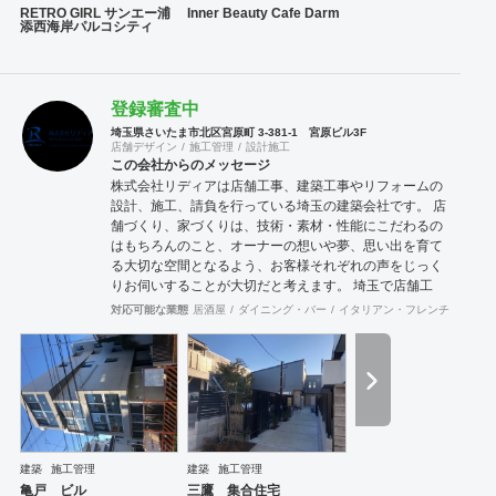
RETRO GIRL サンエー浦
Inner Beauty Cafe Darm
添西海岸パルコシティ
登録審査中
埼玉県さいたま市北区宮原町 3-381-1 宮原ビル3F
店舗デザイン
施工管理
設計施工
この会社からのメッセージ
株式会社リディアは店舗工事、建築工事やリフォームの
設計、施工、請負を行っている埼玉の建築会社です。 店
舗づくり、家づくりは、技術・素材・性能にこだわるの
はもちろんのこと、オーナーの想いや夢、思い出を育て
る大切な空間となるよう、お客様それぞれの声をじっく
りお伺いすることが大切だと考えます。 埼玉で店舗工
事、建築工事やリフォームをお考えの方はお気軽に私た
対応可能な業態
居酒屋
ダイニング・バー
イタリアン・フレンチ
カフェ
ちにご相談ください。
建築
施工管理
建築
施工管理
亀戸 ビル
三鷹 集合住宅