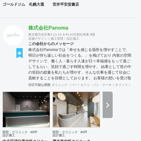
ゴールドジム 札幌大通
宮井平安堂書店
株式会社Panoma
東京都渋谷区東3-11-13 A-PLACE恵比寿東 8階
店舗デザイン
施工管理
設計施工
この会社からのメッセージ
株式会社Panomaでは「幸せを感じる場所を増やすことで、
明日が待ち遠しい社会をつくる。」を掲げており 内装の空間
デザインで、働く人・暮らす人達が日々幸福感をもって過ご
してもらい、笑顔で過ごす時間を増やす。 結果として世の中
の笑顔の総量を私たちが増やす、そんな仕事を通じて社会に
貢献することを目標としております。 お客様の想いを受け取
り、その想いを具現化できるデザインと施工を心掛け、 創業
対応可能な業態
ダイニング・バー
カフェ・パン・ケーキ
オフィス
イベン
50年を超える安心と経験をもとに社員一丸となって取り組ん
でおります。 お客様満足を追求し「あなたに出会えてよかっ
た企業」であり続けれるよう貢献していきます。 医療施設に
特化した内装デザイン・施工の提供ブラインド『Clione』も
展開中です！ 是非ご連絡をお待ちしております！！
医院・クリニック
49坪
医院・クリニック
46坪
設計施工
設計施工