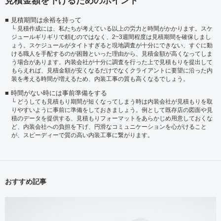
見積金額を下げるためのポイント
見積期間は余裕を持って
見積作成には、私たちが考えている以上の労力と時間がかかります。スケ
ジュールギリギリで頼むのではなく、2~3週間程度は見積期間を確保しまし
ょう。スケジュールがタイトすぎると現地調査が十分にできない、すぐに動
ける職人を手配するのが困難といった理由から、見積金額が高くなってしま
う場合があります。内装会社が十分に調査を行った上で見積もりを提出して
もらえれば、見積金額が安くなるだけでなくクライアントに要望に沿った内
装を考える時間が増えるため、内装工事の質も高くなるでしょう。
時間がない時には事前準備をする
どうしても見積もり期間が短くなってしまう時は内装会社が見積もりを取
りやすいように事前に準備をしておきましょう。例として既存店の図面や見
積のデータを提供する、見積もりフォーマットをあらかじめ用意しておくな
ど、内装会社への負担を下げ、円滑なコミュニケーションを心がけること
が、スピーディーで質の高い内装工事に繋がります。
おすすめ記事