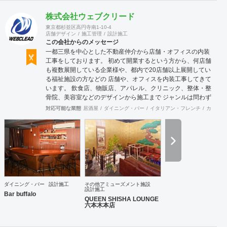
株式会社ウェブクリード
東京都杉並区高円寺南1-10-4
店舗デザイン
施工管理
設計施工
この会社からのメッセージ
一都三県を中心とした不動産仲介から店舗・オフィスの内装
工事をしております。 初めて開業するという方から、何店舗
も複数展開している企業様や、都内で20店舗以上展開してい
る福祉施設の方などの 店舗や、オフィスを内装工事してきて
います。 飲食店、物販店、アパレル、クリニック、整体・整
骨院、美容室などのデザインから施工まで ジャンルは問わず
に設計施工してきております。
対応可能な業態
居酒屋
ダイニング・バー
イタリアン・フレンチ
カフェ・
ダイニング・バー
設計施工
その他アミューズメント施設
設計施工
Bar buffalo
QUEEN SHISHA LOUNGE
六本木本店