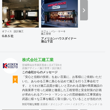
オフィス
設計施工
カフェ・パン・ケーキ
施工管理
G.B.S 社
アメリカンハウスダイナー
港山下店
株式会社工建工業
宮城県仙台市泉区長命ヶ丘4丁目9-6
店舗デザイン
施工管理
設計施工
この会社からのメッセージ
「安心と信頼の技術」をあい言葉に、お客様にご依頼いただ
いた、あらゆる工事に真心を込めて施工を行う工事会社で
す。 とりわけ施工品質が厳しいと言われる店舗や商業施設の
内装業界で培った経験と徹底した工程管理と安全対策の計画
が求められるアパート・マンションの営繕修繕の工事実績を
武器に様々な工事を幅広く取り扱いしていることが当社の大
きな特徴です。
対応可能な業態
居酒屋
ダイニング・バー
イタリアン・フレンチ
カフェ・