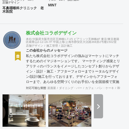
店舗デザイン
MINT
耳鼻咽喉科クリニック 老
木医院
株式会社コラボデザイン
本社/大阪府大阪市北区天神橋1-7-15 ビアリッツ天神橋4F 東京/東京都港
区南青山2-12-16-7F 中国上海/上海市静安区大沽路368弄2号楼1502室
店舗デザイン
施工管理
設計施工
この会社からのメッセージ
私たち株式会社コラボデザインの強みはマーケットにマッチ
するためのイマジネーションです。 マーケティング感覚とリ
アリティのバランスをイメージしたコンセプト創りからデザ
イン・設計・施工・アフターフォローまでトータルなデザイ
ン/設計/施工を行っております。デザインからアフターフォ
ローまで、あらゆる空間づくりのお手伝いを全国規模で実施
できます。上海にもオフィスがございますので、中国での実
対応可能な業態
居酒屋
ダイニング・バー
カフェ・パン・ケーキ
和食・寿
施も可能です。