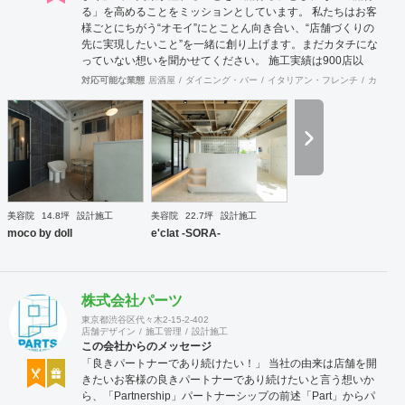
る」を高めることをミッションとしています。 私たちは​​お客
様ごとにちがう“オモイ”にとことん向き合い、“店舗づくりの
先に実現したいこと”を一緒に創り上げます。まだカタチにな
っていない想いを聞かせてください。 施工実績は900店以
上。 グループ会社で直営美容室を13店舗を運営をしており
対応可能な業態
居酒屋
ダイニング・バー
イタリアン・フレンチ
カフェ・
ますので、経験をもとにデザイン性と機能性を兼ね備えたご
提案をいたします。 ◉サービス ①テナント紹介サポート ②顧
客ターゲット・マーケティング調査 ③資金調達サポート ④
美容業界専門のデザイン提案 ⑤自社施工 ⑥ブランディング
のための販促ツール ⑦お客様により沿ったアフターフォロー
まずはご相談やお話だけでも構いません。 お気軽にお問合せ
くださいませ！
美容院
14.8坪
設計施工
美容院
22.7坪
設計施工
moco by doll
e'clat -SORA-
株式会社パーツ
東京都渋谷区代々木2-15-2-402
店舗デザイン
施工管理
設計施工
この会社からのメッセージ
「良きパートナーであり続けたい！」 当社の由来は店舗を開
きたいお客様の良きパートナーであり続けたいと言う想いか
ら、「Partnership」パートナーシップの前述「Part」からパ