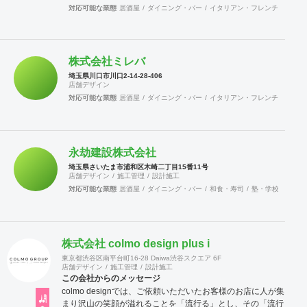
対応可能な業態
居酒屋
ダイニング・バー
イタリアン・フレンチ
カフェ
株式会社ミレバ
埼玉県川口市川口2-14-28-406
店舗デザイン
対応可能な業態
居酒屋
ダイニング・バー
イタリアン・フレンチ
カフェ
永劫建設株式会社
埼玉県さいたま市浦和区木崎二丁目15番11号
店舗デザイン
施工管理
設計施工
対応可能な業態
居酒屋
ダイニング・バー
和食・寿司
塾・学校
保育園
株式会社 colmo design plus i
東京都渋谷区南平台町16-28 Daiwa渋谷スクエア 6F
店舗デザイン
施工管理
設計施工
この会社からのメッセージ
colmo designでは、ご依頼いただいたお客様のお店に人が集
まり沢山の笑顔が溢れることを「流行る」とし、その「流行