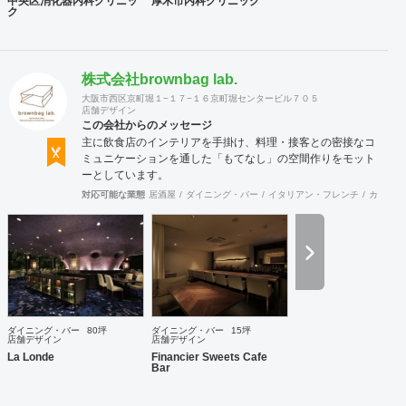
中央区消化器内科クリニッ
厚木市内科クリニック
ク
株式会社brownbag lab.
大阪市西区京町堀１−１７−１６京町堀センタービル７０５
店舗デザイン
この会社からのメッセージ
主に飲食店のインテリアを手掛け、料理・接客との密接なコ
ミュニケーションを通した「もてなし」の空間作りをモット
ーとしています。
対応可能な業態
居酒屋
ダイニング・バー
イタリアン・フレンチ
カフェ・
ダイニング・バー
80坪
ダイニング・バー
15坪
店舗デザイン
店舗デザイン
La Londe
Financier Sweets Cafe
Bar