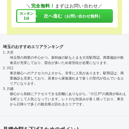
＼
完全無料！
まずはお問い合わせ／
カンタン
次へ進む
（お問い合わせ無料）
1
分
埼玉のおすすめエリアランキング
1. 大宮
埼玉県の商業の中心かつ、新幹線の駅もとまる大宮駅周辺。商業施設や飲
食店が充実しており、競合が多いため差別化が必要になります。
2. 川口
東京都心へのアクセスのよさから、非常に人気があります。駅周辺は、商
業施設も充実しており、若者から家族連れまで多くの世代が住んでいるエ
リアになります。
3. 川越
都心から気軽にアクセスできる距離にありながら、“小江戸”の風情が味わえ
る町として人気となっています。レトロな街並みが多く残っており、東京
から日帰りで多くの観光客が訪れるエリアです。