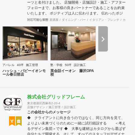
ーツと名付けました。 店舗開発・店舗設計・施工・アフター
フォローまで、お客様の良きパートナーであることをお約束
いたします。 ポジティブは人に伝わります。 伝わったポジ
ティブが幸せを呼び込み、呼び込んだ幸せが、さらに大きな
対応可能な業態
居酒屋
ダイニング・バー
イタリアン・フレンチ
カフェ・
幸せとなって返って来る。 500店以上のOPENを見届けた当
社ならではの実績をご確認下さい。 <a
href="https://www.partsinc.co.jp/">https://www.partsinc.co.jp/</a>
アパレル
40坪
施工管理
塾・学校
50坪
設計施工
ハッシュ・パピーイオンモ
英会話イーオン 藤沢OPA
ール春日部店
校
株式会社グリッドフレーム
東京都港区西麻布2-20-4
店舗デザイン
施工管理
設計施工
この会社からのメッセージ
◆ クライアントに向き合うのではなく、同じ方向を見て、
よりよい未来づくりのために一緒に試行錯誤する ＜考え
るデザイン集団＞です ◆ 大事な建材はカタログから選ばず
自分たちで開発する、そして、すべてのスタッフがデザイナ