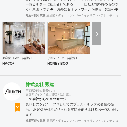
ー兼ビルダー（施工者）である ＜自社工場を持つものづ
くり集団＞です ◆ 海外にもネットワークを持ち、英語や中
国語に堪能なスタッフたちが、海外から国内への出店をスム
対応可能な業態
居酒屋
ダイニング・バー
イタリアン・フレンチ
カフェ・
ーズに実現させる ＜国境のない設計集団＞です 設計施
工案件、設計＋造作物の案件、施工案件、造作物制作など、
多様な請負形態が可能です。工場では金属を中心にさまざま
な素材を用いた制作が可能で、例えば通常デザイン性とは無
縁な特定防火設備（鉄扉）などにも高いデザイン性を施すこ
とも可能です。 GRIDFRAME とりかえのきかない空間
https://gridframe.co.jp/ Synes(シネス) 霧のようなやわらか
な空間 http://synes.jp/ SOTOCHIKU 時間の蓄積を取り
美容院
37坪
設計施工
サロン
10坪
設計施工
込む空間 https://sotochiku.com/
HACO+
HONEY BOO
株式会社 秀建
千葉県浦安市北栄4-9-4
店舗デザイン
施工管理
設計施工
この会社からのメッセージ
良いものを安く、プロとしてのプラスアルファの価値の提
供、 お客様が引き寄せられる空間を創り上げるお手伝いをし
ます。
対応可能な業態
居酒屋
ダイニング・バー
イタリアン・フレンチ
カフェ・