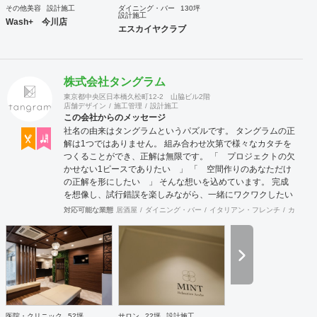
その他美容
設計施工
ダイニング・バー
130坪
設計施工
Wash+ 今川店
エスカイヤクラブ
株式会社タングラム
東京都中央区日本橋久松町12-2 山脇ビル2階
店舗デザイン
施工管理
設計施工
この会社からのメッセージ
社名の由来はタングラムというパズルです。 タングラムの正
解は1つではありません。 組み合わせ次第で様々なカタチを
つくることができ、正解は無限です。 「 プロジェクトの欠
かせない1ピースでありたい 」 「 空間作りのあなただけ
の正解を形にしたい 」 そんな想いを込めています。 完成
を想像し、試行錯誤を楽しみながら、 ​一緒にワクワクしたい
と思っています。
対応可能な業態
居酒屋
ダイニング・バー
イタリアン・フレンチ
カフェ・
医院・クリニック
52坪
サロン
22坪
設計施工