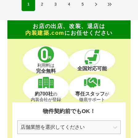
1
2
3
4
5
お店の出店、改装、退店は
内装建築.com
にお任せください
利用料は
全国対応可能
完全無料
約700社
専任スタッフ
の
が
内装会社が登録
徹底サポート
物件契約前でもOK！