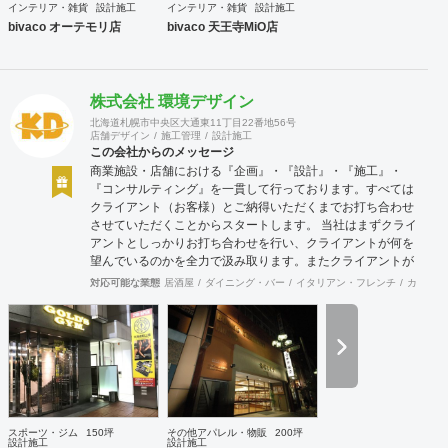
インテリア・雑貨
設計施工
インテリア・雑貨
設計施工
bivaco オーテモリ店
bivaco 天王寺MiO店
株式会社 環境デザイン
北海道札幌市中央区大通東11丁目22番地56号
店舗デザイン
施工管理
設計施工
この会社からのメッセージ
商業施設・店舗における『企画』・『設計』・『施工』・
『コンサルティング』を一貫して行っております。すべては
クライアント（お客様）とご納得いただくまでお打ち合わせ
させていただくことからスタートします。 当社はまずクライ
アントとしっかりお打ち合わせを行い、クライアントが何を
望んでいるのかを全力で汲み取ります。またクライアントが
思い描いていることをどのように表現していいのかお困りの
対応可能な業態
居酒屋
ダイニング・バー
イタリアン・フレンチ
カフェ・
ときは、お打ち合せ時クライアントからのご要望をこれまで
培ってきた当社ならではのノウハウでご提案いたします。
スポーツ・ジム
150坪
その他アパレル・物販
200坪
設計施工
設計施工