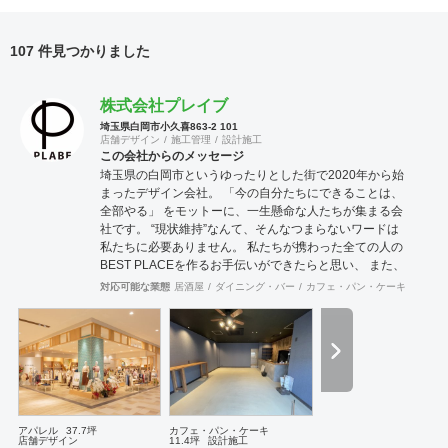
107 件見つかりました
株式会社プレイブ
埼玉県白岡市小久喜863-2 101
店舗デザイン
施工管理
設計施工
この会社からのメッセージ
埼玉県の白岡市というゆったりとした街で2020年から始
まったデザイン会社。 「今の自分たちにできることは、
全部やる」 をモットーに、一生懸命な人たちが集まる会
社です。 “現状維持”なんて、そんなつまらないワードは
私たちに必要ありません。 私たちが携わった全ての人の
BEST PLACEを作るお手伝いができたらと思い、 また、
それをいつも忘れないためにもPLABE-プレイブ-という
対応可能な業態
居酒屋
ダイニング・バー
カフェ・パン・ケーキ
焼肉・
社名にしました。 内装設計・施工、リノベーション、家
具製作、印刷物・WEBサイト制作などデザインできるも
の全てお任せください。
アパレル
37.7坪
カフェ・パン・ケーキ
店舗デザイン
11.4坪
設計施工