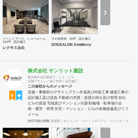
イベントブース・ショールーム
その他美容
30坪
設計施工
184坪
設計施工
DOGSALON AnnMerry
レクサス太白
株式会社 サンリット建設
東京都中央区銀座５－１４－１５
店舗デザイン
施工管理
設計施工
この会社からのメッセージ
店舗・事務所のデザインプラン作成及び内装工事 建築工事の
設計施工及び請負 不動産の売買・賃貸の仲介及び管理 自社
ビルの賃貸 宅地及びマンション分譲 駐輪場・駐車場の企
画・運営・管理 住宅・マンション・ビルの各種改修及びリフ
ォーム
対応可能な業態
居酒屋
ダイニング・バー
イタリアン・フレンチ
カフェ・