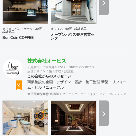
カフェ・パン・ケーキ
20坪
オフィス
60坪
設計施工
設計施工
オープンハウス登戸営業セ
Bon Coin COFFEE
ンター
株式会社オービス
千葉県市川市南八幡4-17-19 ORBIS COURT3S
店舗デザイン
施工管理
設計施工
この会社からのメッセージ
商業施設の企画・デザイン・設計・施工監理 新築・リフォー
ム・ビルリニューアル
対応可能な業態
居酒屋
ダイニング・バー
イタリアン・フレンチ
カフェ・