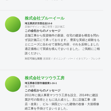
株式会社ブルーイール
埼玉県所沢市西住吉10-8
店舗デザイン
施工管理
設計施工
この会社からのメッセージ
店舗工事から投資物件の新築、住宅の建築を構造を問わ
ず設計施工にて承っております。 豊富な実績と経験をも
とにニーズに合わせて規制な内容、それを反映しました
適正価格にて実績を積んでまいりました。 ご気軽にご相
談ください。
対応可能な業態
居酒屋
ダイニング・バー
イタリアン・フレンチ
カフェ
株式会社マツウラ工房
埼玉県春日部市備後東1-16-1
施工管理
この会社からのメッセージ
2011年に個人事業マツウラ工房を設立、2014年に建設
業許可の取得とともに法人成りし、主に店舗工事（新
店・改装）、ビル・病院といった建物の改修・大規模修
繕工事を手掛けてまいりました。