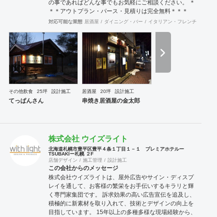
の事であればどんな事でもお気軽にご相談ください。 ＊
＊＊アウトプラン・パース・見積りは完全無料＊＊＊
対応可能な業態
居酒屋
ダイニング・バー
イタリアン・フレンチ
カフェ
その他飲食
25坪
設計施工
居酒屋
20坪
設計施工
てっぱんさん
串焼き居酒屋の金太郎
株式会社 ウイズライト
北海道札幌市豊平区豊平４条１丁目１－１ プレミアホテルー
TSUBAKIー札幌 ２F
店舗デザイン
施工管理
設計施工
この会社からのメッセージ
株式会社ウイズライトは、屋外広告やサイン・ディスプ
レイを通して、お客様の繁栄をお手伝いするキラリと輝
く専門家集団です。 訴求効果の高い広告宣伝を追及し、
積極的に新素材を取り入れて、技術とデザインの向上を
目指しています。 15年以上の多種多様な現場経験から、