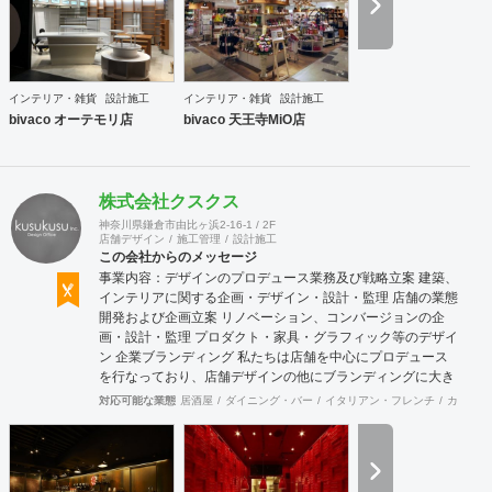
インテリア・雑貨
設計施工
インテリア・雑貨
設計施工
bivaco オーテモリ店
bivaco 天王寺MiO店
株式会社クスクス
神奈川県鎌倉市由比ヶ浜2-16-1 / 2F
店舗デザイン
施工管理
設計施工
この会社からのメッセージ
事業内容：デザインのプロデュース業務及び戦略立案 建築、
インテリアに関する企画・デザイン・設計・監理 店舗の業態
開発および企画立案 リノベーション、コンバージョンの企
画・設計・監理 プロダクト・家具・グラフィック等のデザイ
ン 企業ブランディング 私たちは店舗を中心にプロデュース
を行なっており、店舗デザインの他にブランディングに大き
く力を入れております。ブランディングに時間をかけ、経営
対応可能な業態
居酒屋
ダイニング・バー
イタリアン・フレンチ
カフェ・
理念を基にブランド戦略やデザイン戦略を計画することによ
り、社員さんはもちろんのこと、全スタッフまで理念を浸透
させることが重要だと考えます。ブランドの世界感を表現で
きるようブランディングからご一緒させて頂くことで、理念