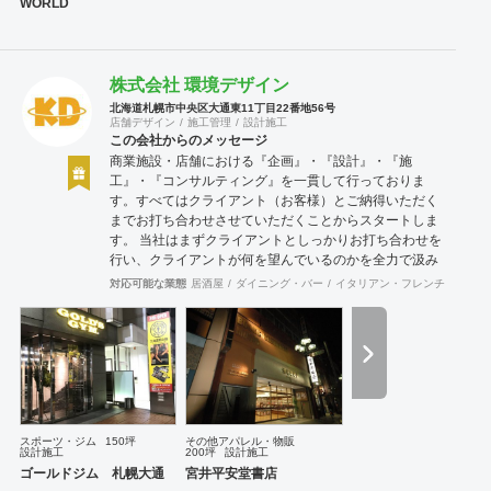
WORLD
株式会社 環境デザイン
北海道札幌市中央区大通東11丁目22番地56号
店舗デザイン
施工管理
設計施工
この会社からのメッセージ
商業施設・店舗における『企画』・『設計』・『施
工』・『コンサルティング』を一貫して行っておりま
す。すべてはクライアント（お客様）とご納得いただく
までお打ち合わせさせていただくことからスタートしま
す。 当社はまずクライアントとしっかりお打ち合わせを
行い、クライアントが何を望んでいるのかを全力で汲み
取ります。またクライアントが思い描いていることをど
対応可能な業態
居酒屋
ダイニング・バー
イタリアン・フレンチ
カフェ
のように表現していいのかお困りのときは、お打ち合せ
時クライアントからのご要望をこれまで培ってきた当社
ならではのノウハウでご提案いたします。
スポーツ・ジム
150坪
その他アパレル・物販
設計施工
200坪
設計施工
ゴールドジム 札幌大通
宮井平安堂書店