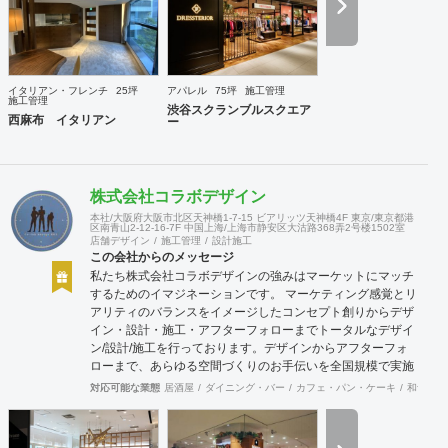
イタリアン・フレンチ
25坪
アパレル
75坪
施工管理
施工管理
渋谷スクランブルスクエア
西麻布 イタリアン
ー
株式会社コラボデザイン
本社/大阪府大阪市北区天神橋1-7-15 ビアリッツ天神橋4F 東京/東京都港
区南青山2-12-16-7F 中国上海/上海市静安区大沽路368弄2号楼1502室
店舗デザイン
施工管理
設計施工
この会社からのメッセージ
私たち株式会社コラボデザインの強みはマーケットにマッチ
するためのイマジネーションです。 マーケティング感覚とリ
アリティのバランスをイメージしたコンセプト創りからデザ
イン・設計・施工・アフターフォローまでトータルなデザイ
ン/設計/施工を行っております。デザインからアフターフォ
ローまで、あらゆる空間づくりのお手伝いを全国規模で実施
できます。上海にもオフィスがございますので、中国での実
対応可能な業態
居酒屋
ダイニング・バー
カフェ・パン・ケーキ
和食・寿
施も可能です。