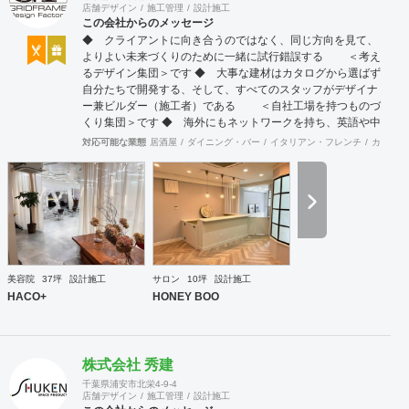
店舗デザイン
施工管理
設計施工
この会社からのメッセージ
◆ クライアントに向き合うのではなく、同じ方向を見て、
よりよい未来づくりのために一緒に試行錯誤する ＜考え
るデザイン集団＞です ◆ 大事な建材はカタログから選ばず
自分たちで開発する、そして、すべてのスタッフがデザイナ
ー兼ビルダー（施工者）である ＜自社工場を持つものづ
くり集団＞です ◆ 海外にもネットワークを持ち、英語や中
国語に堪能なスタッフたちが、海外から国内への出店をスム
対応可能な業態
居酒屋
ダイニング・バー
イタリアン・フレンチ
カフェ・
ーズに実現させる ＜国境のない設計集団＞です 設計施
工案件、設計＋造作物の案件、施工案件、造作物制作など、
多様な請負形態が可能です。工場では金属を中心にさまざま
な素材を用いた制作が可能で、例えば通常デザイン性とは無
縁な特定防火設備（鉄扉）などにも高いデザイン性を施すこ
とも可能です。 GRIDFRAME とりかえのきかない空間
https://gridframe.co.jp/ Synes(シネス) 霧のようなやわらか
な空間 http://synes.jp/ SOTOCHIKU 時間の蓄積を取り
美容院
37坪
設計施工
サロン
10坪
設計施工
込む空間 https://sotochiku.com/
HACO+
HONEY BOO
株式会社 秀建
千葉県浦安市北栄4-9-4
店舗デザイン
施工管理
設計施工