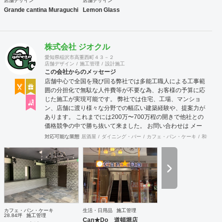
店舗デザイン
店舗デザイン
Grande cantina Muraguchi
Lemon Glass
株式会社 ジオクル
愛知県稲沢市高重西町４３－２
店舗デザイン
施工管理
設計施工
この会社からのメッセージ
店舗中心で全国を飛び回る弊社では多能工職人による工事範
囲の分担化で無駄な人件費等が不要な為、お客様の予算に応
じた施工が実現可能です。 弊社では住宅、工場、マンショ
ン、店舗に渡り様々な分野での幅広い建築経験や、提案力が
あります。 これまでには200万〜700万程の開きで他社との
価格競争の中で勝ち抜いて来ました。 お問い合わせは メー
ル（tenperhide31@icloud.com）からも承ります。 その他：
対応可能な業態
居酒屋
ダイニング・バー
カフェ・パン・ケーキ
和食・寿
道具商 愛知県公安委員会許可 第542642304700号
カフェ・パン・ケーキ
生活・日用品
施工管理
28.84坪
施工管理
Can★Do 道頓堀店