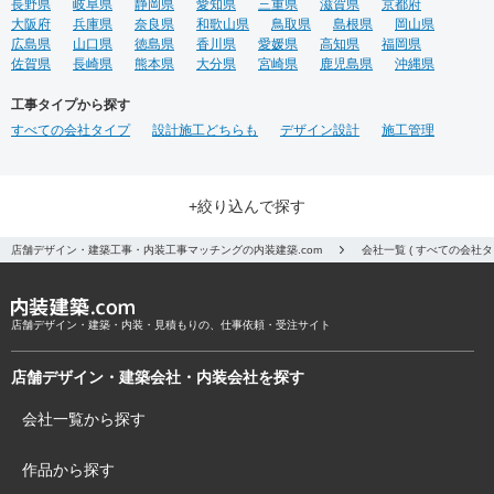
長野県
岐阜県
静岡県
愛知県
三重県
滋賀県
京都府
大阪府
兵庫県
奈良県
和歌山県
鳥取県
島根県
岡山県
広島県
山口県
徳島県
香川県
愛媛県
高知県
福岡県
佐賀県
長崎県
熊本県
大分県
宮崎県
鹿児島県
沖縄県
工事タイプから探す
すべての会社タイプ
設計施工どちらも
デザイン設計
施工管理
+絞り込んで探す
店舗デザイン・建築工事・内装工事マッチングの内装建築.com
会社一覧 ( すべての会社
店舗デザイン・建築・内装・見積もりの、仕事依頼・受注サイト
店舗デザイン・建築会社・内装会社を探す
会社一覧から探す
作品から探す