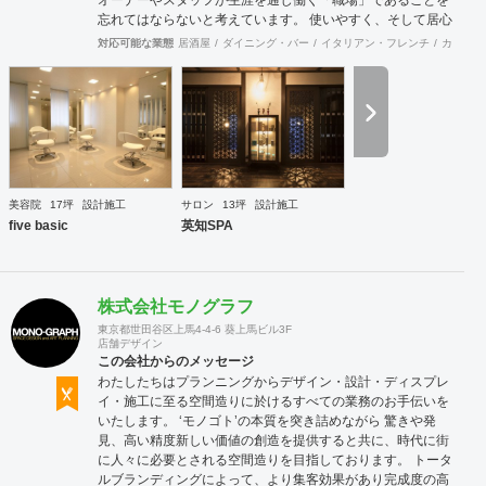
忘れてはならないと考えています。 使いやすく、そして居心
地がよく、時代の流れに左右されない強さを持った店舗デザ
対応可能な業態
居酒屋
ダイニング・バー
イタリアン・フレンチ
カフェ・
インを私たちは提案します。 また、グループ会社に不動産事
業と開業コンサルティング事業をそなえており、テナント・
出店地選びや資金調達から実践に基づいたサポートが可能で
す。 まずはお気軽に、ご相談ください。
美容院
17坪
設計施工
サロン
13坪
設計施工
five basic
英知SPA
株式会社モノグラフ
東京都世田谷区上馬4-4-6 葵上馬ビル3F
店舗デザイン
この会社からのメッセージ
わたしたちはプランニングからデザイン・設計・ディスプレ
イ・施工に至る空間造りに於けるすべての業務のお手伝いを
いたします。 ‘モノゴト’の本質を突き詰めながら 驚きや発
見、高い精度新しい価値の創造を提供すると共に、時代に街
に人々に必要とされる空間造りを目指しております。 トータ
ルブランディングによって、より集客効果があり完成度の高