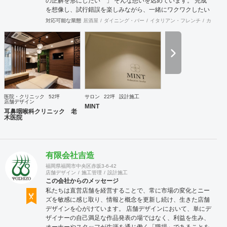
の正解を形にしたい 」 そんな想いを込めています。 完成
を想像し、試行錯誤を楽しみながら、 ​一緒にワクワクしたい
と思っています。
対応可能な業態
居酒屋
ダイニング・バー
イタリアン・フレンチ
カフェ・
医院・クリニック
52坪
サロン
22坪
設計施工
店舗デザイン
MINT
耳鼻咽喉科クリニック 老
木医院
有限会社吉造
福岡県福岡市中央区赤坂3-6-42
店舗デザイン
施工管理
設計施工
この会社からのメッセージ
私たちは直営店舗を経営することで、常に市場の変化とニー
ズを敏感に感じ取り、情報と概念を更新し続け、生きた店舗
デザインを心がけています。 店舗デザインにおいて、単にデ
ザイナーの自己満足な作品発表の場ではなく、利益を生み、
オーナーやスタッフが生涯を通じ働く「職場」であることを