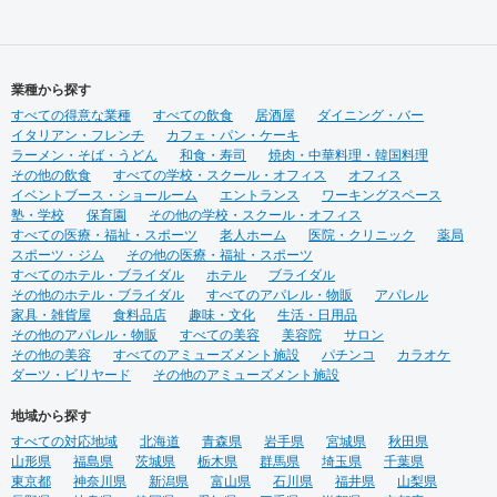
業種から探す
すべての得意な業種
すべての飲食
居酒屋
ダイニング・バー
イタリアン・フレンチ
カフェ・パン・ケーキ
ラーメン・そば・うどん
和食・寿司
焼肉・中華料理・韓国料理
その他の飲食
すべての学校・スクール・オフィス
オフィス
イベントブース・ショールーム
エントランス
ワーキングスペース
塾・学校
保育園
その他の学校・スクール・オフィス
すべての医療・福祉・スポーツ
老人ホーム
医院・クリニック
薬局
スポーツ・ジム
その他の医療・福祉・スポーツ
すべてのホテル・ブライダル
ホテル
ブライダル
その他のホテル・ブライダル
すべてのアパレル・物販
アパレル
家具・雑貨屋
食料品店
趣味・文化
生活・日用品
その他のアパレル・物販
すべての美容
美容院
サロン
その他の美容
すべてのアミューズメント施設
パチンコ
カラオケ
ダーツ・ビリヤード
その他のアミューズメント施設
地域から探す
すべての対応地域
北海道
青森県
岩手県
宮城県
秋田県
山形県
福島県
茨城県
栃木県
群馬県
埼玉県
千葉県
東京都
神奈川県
新潟県
富山県
石川県
福井県
山梨県