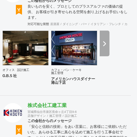
この会社からのメッセージ
良いものを安く、プロとしてのプラスアルファの価値の提
供、 お客様が引き寄せられる空間を創り上げるお手伝いをし
ます。
対応可能な業態
居酒屋
ダイニング・バー
イタリアン・フレンチ
カフェ・
オフィス
設計施工
カフェ・パン・ケーキ
施工管理
G.B.S 社
アメリカンハウスダイナー
港山下店
株式会社工建工業
宮城県仙台市泉区長命ヶ丘4丁目9-6
店舗デザイン
施工管理
設計施工
この会社からのメッセージ
「安心と信頼の技術」をあい言葉に、お客様にご依頼いただ
いた、あらゆる工事に真心を込めて施工を行う工事会社で