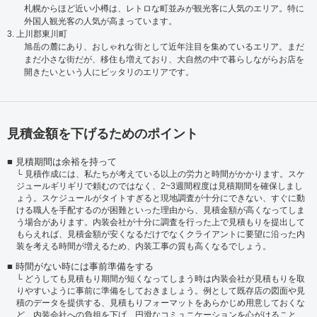
札幌からほど近い小樽は、レトロな町並みが観光客に人気のエリア。特に
外国人観光客の人気が高まっています。
3. 上川郡東川町
旭岳の麓にあり、おしゃれな街として近年注目を集めているエリア。まだ
まだ小さな街だが、移住も増えており、大自然の中で暮らしながらお店を
開きたいという人にピッタリのエリアです。
見積金額を下げるためのポイント
見積期間は余裕を持って
見積作成には、私たちが考えている以上の労力と時間がかかります。スケ
ジュールギリギリで頼むのではなく、2~3週間程度は見積期間を確保しまし
ょう。スケジュールがタイトすぎると現地調査が十分にできない、すぐに動
ける職人を手配するのが困難といった理由から、見積金額が高くなってしま
う場合があります。内装会社が十分に調査を行った上で見積もりを提出して
もらえれば、見積金額が安くなるだけでなくクライアントに要望に沿った内
装を考える時間が増えるため、内装工事の質も高くなるでしょう。
時間がない時には事前準備をする
どうしても見積もり期間が短くなってしまう時は内装会社が見積もりを取
りやすいように事前に準備をしておきましょう。例として既存店の図面や見
積のデータを提供する、見積もりフォーマットをあらかじめ用意しておくな
ど、内装会社への負担を下げ、円滑なコミュニケーションを心がけること