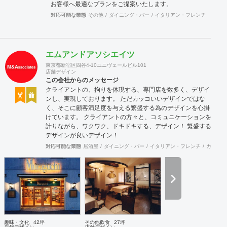
お客様へ最適なプランをご提案いたします。
対応可能な業態
その他
ダイニング・バー
イタリアン・フレンチ
ラーメ
エムアンドアソシエイツ
東京都新宿区四谷4-10ユニヴェールビル101
店舗デザイン
この会社からのメッセージ
クライアントの、拘りを体現する、専門店を数多く、デザイ
ンし、実現しております。 ただカッコいいデザインではな
く、そこに顧客満足度を与える繁盛する為のデザインを心掛
けています。 クライアントの方々と、コミュニケーションを
計りながら、ワクワク、ドキドキする、デザイン！ 繁盛する
デザインが良いデザイン！
対応可能な業態
居酒屋
ダイニング・バー
イタリアン・フレンチ
カフェ・
趣味・文化
42坪
その他飲食
27坪