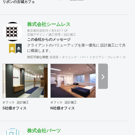
リボンの古城カフェ
株式会社シームレス
東京都渋谷区代々木5-67-7 1F
店舗デザイン
施工管理
設計施工
この会社からのメッセージ
クライアントのバリューアップを第一優先に 設計施工にて共
に構築します。
対応可能な業態
居酒屋
ダイニング・バー
イタリアン・フレンチ
カフェ・
オフィス
設計施工
オフィス
設計施工
S社様オフィス
N社様オフィス
株式会社パーツ