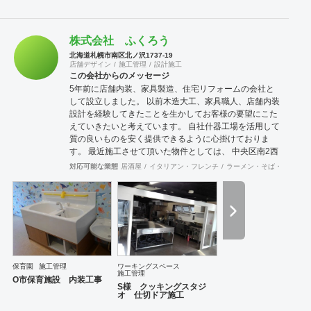
株式会社 ふくろう
北海道札幌市南区北ノ沢1737-19
店舗デザイン
施工管理
設計施工
この会社からのメッセージ
5年前に店舗内装、家具製造、住宅リフォームの会社と
して設立しました。 以前木造大工、家具職人、店舗内装
設計を経験してきたことを生かしてお客様の要望にこた
えていきたいと考えています。 自社什器工場を活用して
質の良いものを安く提供できるように心掛けておりま
す。 最近施工させて頂いた物件としては、 中央区南2西
6 「とうりん」さん 中央区南3西5 「ｺﾁﾆｰｼﾞｮ」さん 中
対応可能な業態
居酒屋
イタリアン・フレンチ
ラーメン・そば・うどん
央区南4西1 「男のｲﾀﾘｱﾝ末蔵 百福」さん などがあり
ます。 https://hukurow-sapporo.com/
保育園
施工管理
ワーキングスペース
施工管理
O市保育施設 内装工事
S様 クッキングスタジ
オ 仕切ドア施工