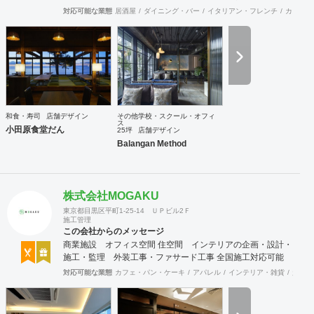
い店舗計画を行います。商品について、販売方法についてま
対応可能な業態
居酒屋
ダイニング・バー
イタリアン・フレンチ
カフェ・
で話し合う事も多く、お客様と共に皆が幸せになれる空間作
りを第一にしています。 お気軽にご相談ください。
和食・寿司
店舗デザイン
その他学校・スクール・オフィ
ス
小田原食堂だん
25坪
店舗デザイン
Balangan Method
株式会社MOGAKU
東京都目黒区平町1-25-14 ＵＰビル2Ｆ
施工管理
この会社からのメッセージ
商業施設 オフィス空間 住空間 インテリアの企画・設計・
施工・監理 外装工事・ファサード工事 全国施工対応可能
対応可能な業態
カフェ・パン・ケーキ
アパレル
インテリア・雑貨
趣味・