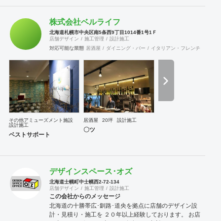
株式会社ベルライフ
北海道札幌市中央区南5条西9丁目1014番1号1Ｆ
店舗デザイン
施工管理
設計施工
対応可能な業態
居酒屋
ダイニング・バー
イタリアン・フレンチ
カフェ
その他アミューズメント施設
居酒屋
20坪
設計施工
設計施工
〇ツ
ベストサポート
デザインスペース･オズ
北海道士幌町中士幌西2-72-134
店舗デザイン
施工管理
設計施工
この会社からのメッセージ
北海道の十勝帯広･釧路･道央を拠点に店舗のデザイン設
計・見積り・施工を ２０年以上経験しております。 お店