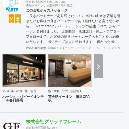
東京都渋谷区代々木2-15-2-402
店舗デザイン
施工管理
設計施工
この会社からのメッセージ
「良きパートナーであり続けたい！」 当社の由来は店舗を開
きたいお客様の良きパートナーであり続けたいと言う想いか
ら、「Partnership」パートナーシップの前述「Part」からパ
ーツと名付けました。 店舗開発・店舗設計・施工・アフター
フォローまで、お客様の良きパートナーであることをお約束
いたします。 ポジティブは人に伝わります。 伝わったポジ
ティブが幸せを呼び込み、呼び込んだ幸せが、さらに大きな
対応可能な業態
居酒屋
ダイニング・バー
イタリアン・フレンチ
カフェ・
幸せとなって返って来る。 500店以上のOPENを見届けた当
社ならではの実績をご確認下さい。 <a
href="https://www.partsinc.co.jp/">https://www.partsinc.co.jp/</a>
アパレル
40坪
施工管理
塾・学校
50坪
設計施工
ハッシュ・パピーイオンモ
英会話イーオン 藤沢OPA
ール春日部店
校
株式会社グリッドフレーム
東京都港区西麻布2-20-4