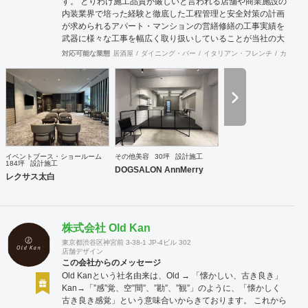
す。 とりわけ施工品質が厳しいと言われる店舗や商業施設の
内装業界で培った経験と徹底した工程管理と安全対策の計画
が求められるアパート・マンションの営繕修繕の工事実績を
武器に様々な工事を幅広く取り扱いしていることが当社の大
きな特徴です。
対応可能な業態
居酒屋
ダイニング・バー
イタリアン・フレンチ
カフェ・
イベントブース・ショールーム
その他美容
30坪
設計施工
184坪
設計施工
DOGSALON AnnMerry
レクサス太白
株式会社 Old Kan
東京都渋谷区神宮前 3-38-1 JP-4ビル 302
店舗デザイン
この会社からのメッセージ
Old Kanという社名由来は、Old → 「懐かしい、古き良き」
Kan→「”感”覚、空”間”、”勘”、”観”」のように、「懐かしく
古き良き感覚」という意味合いからきております。 これから