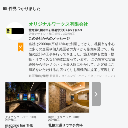
95 件見つかりました
オリジナルワークス有限会社
北海道札幌市白石区菊水元町2条5丁目4-3
店舗デザイン
施工管理
設計施工
この会社からのメッセージ
当社は2000年(平成12年)に創業してから、札幌市を中心
に多くの企業や個人経営者の方々から依頼を受けて、店
舗の設計や工事を行ってきました。施工物件も飲食・物
販・オフィスなど多岐に渡っています。 この豊富な実績
経験から得たノウハウを最大限に生かして、お客様にご
満足をいただけるお店づくりを積極的に提案し実現して
いき たいと考えております。今後とも宜しくお願い致し
対応可能な業態
居酒屋
ダイニング・バー
イタリアン・フレンチ
カフェ
ます。
ダイニング・バー
10坪
医院・クリニック
60坪
設計施工
設計施工
mapping bar THE
札幌大通リウマチ内科