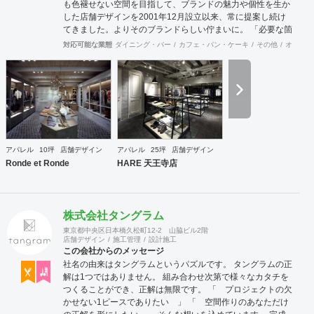
も色褪せない空間を目指して、ブランドの魅力や個性を生か
した店舗デザインを2001年12月設立以来、常に提案し続け
てきました。よりそのブランドらしい佇まいに。 「必要な箇
所に、必要なデザインを」 2012年からはさらにその思いを
対応可能な業態
ダイニング・バー
カフェ・パン・ケーキ
その他
オフィス
発展させ、店舗デザインに限らず、グラフィックデザインか
らブランディングまで総合的にブランドの出店をバックアッ
プできる体制も整えてきました。そのブランドにとってまず
何を優先すべきか、何が本当に必要なのか、そこをきちんと
アドバイスできる会社でありたいと思っています。 業務内容
・店舗設計（物販店／飲食店／美容室など） ・ブランディン
グ及びディレクション業務 ・出店におけるトータルデザイン
・住宅リノベーション ・家具及び什器デザイン
アパレル
10坪
店舗デザイン
アパレル
25坪
店舗デザイン
Ronde et Ronde
HARE 天王寺店
株式会社タングラム
東京都中央区日本橋久松町12-2 山脇ビル2階
店舗デザイン
施工管理
設計施工
この会社からのメッセージ
社名の由来はタングラムというパズルです。 タングラムの正
解は1つではありません。 組み合わせ次第で様々なカタチを
つくることができ、正解は無限です。 「 プロジェクトの欠
かせない1ピースでありたい 」 「 空間作りのあなただけ