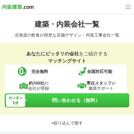
建築・内装会社一覧
北海道の飲食が得意な店舗デザイン・内装工事会社一覧
あなたにピッタリの会社
をご紹介する
マッチングサイト
完全無料
全国対応可能
約700社
の
専任スタッフ
が
会社が登録
徹底サポート
カンタン
問い合わせる（無料）
1
分
+絞り込んで探す