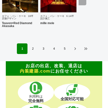
と一貫性のあるインテリアデザインが表現できると考えてお
ります。さらに、店舗のプレスリリースの作成・発送や、
SNS管理など、メディア面でのサポートも行っております。
また、環境に配慮したインテリアデザインを得意としており
カフェ・パン・ケーキ
18坪
カフェ・パン・ケーキ
6.14坪
ます。弊社では、店舗を作って終わりではなく、その後も地
店舗デザイン
設計施工
域や環境と気持ち良く共存していける店舗を創造することが
Teaven×Red Diamond
mille mele
Akasaka
重要であると考えています。
1
2
3
4
5
お店の出店、改装、退店は
内装建築.com
にお任せください
利用料は
全国対応可能
完全無料