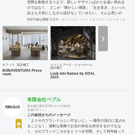
空間を創造するうえで、新しいデザインばかりを追い求める
のではなく、 どこか「懐かしい感覚」「古き良き」といった
設えも大切にしながら設計をしていきたい。 そんな思いの
下、日々クライアント様、そしてその空間を使うお客様に幸
対応可能な業態
居酒屋
ダイニング・バー
イタリアン・フレンチ
カフェ・
せを提供できるようなデザインを心がけて日々精進しており
ます。 Old Kan 浦田 晶平 Shohei Urata https://old-kan.jp
Instagram：https://www.instagram.com/old_kan_/?hl=ja
shohei_urata@old-kan.jp 〒150-0001 東京都渋谷区神宮前
3-38-1 JP-4ビル 302
オフィス
設計施工
イベントブース・ショールーム
設計施工
BONAVENTURA Press
Look into Nature by ADAL
room
2025
有限会社ペブル
東京都江東区富岡2-4-4 YANE内
店舗デザイン
この会社からのメッセージ
「よりそのブランドらしい佇まいに」 一過性の流行に流され
ることなく、過剰な装飾でお店の存在を誇示するのでもな
く、そのブランドこそがまとうべき空間、そして何年経って