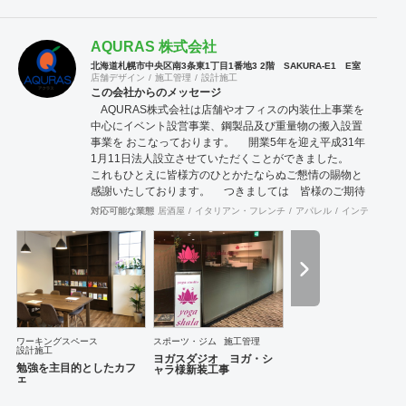
AQURAS 株式会社
北海道札幌市中央区南3条東1丁目1番地3 2階 SAKURA-E1 E室
店舗デザイン
施工管理
設計施工
この会社からのメッセージ
AQURAS株式会社は店舗やオフィスの内装仕上事業を
中心にイベント設営事業、鋼製品及び重量物の搬入設置
事業を おこなっております。 開業5年を迎え平成31年
1月11日法人設立させていただくことができました。
これもひとえに皆様方のひとかたならぬご懇情の賜物と
感謝いたしております。 つきましては 皆様のご期待
にお応えできますよう社員一同一層の努力をいたす所存
対応可能な業態
居酒屋
イタリアン・フレンチ
アパレル
インテリア・雑
でございますので、なにとぞ 倍旧のご支援お引立てを
賜りますようお願い申し上げます。 また、お得意様各
社と取引先、職人に支えられて本日まで来られた事を深
く感謝いたしております。 今後もどのようにすれば、
お得意様の要求にお応えできるかを日々考え努力してい
ます。 これからも、信頼、安心して頂ける事業を目指
して日々努力していく所存でございます。 どんな工事
にも真心込めて対応させていただきますので是非、
ワーキングスペース
スポーツ・ジム
施工管理
設計施工
AQURAS株式会社にお任せください。 弊社HPはこち
ヨガスダジオ ヨガ・シ
勉強を主目的としたカフ
ャラ様新装工事
ら http://www.aquras.jp/ 電話番号 011-215-
ェ
1358