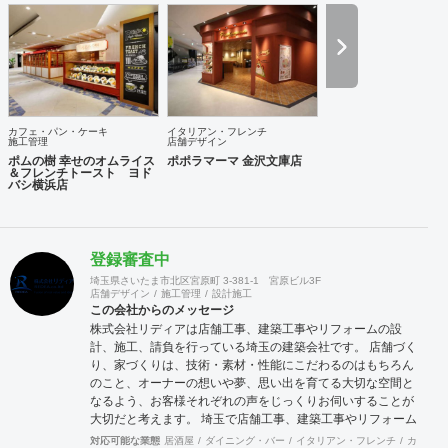
カフェ・パン・ケーキ
イタリアン・フレンチ
施工管理
店舗デザイン
ポムの樹 幸せのオムライス
ポポラマーマ 金沢文庫店
＆フレンチトースト ヨド
バシ横浜店
登録審査中
埼玉県さいたま市北区宮原町 3-381-1 宮原ビル3F
店舗デザイン
施工管理
設計施工
この会社からのメッセージ
株式会社リディアは店舗工事、建築工事やリフォームの設
計、施工、請負を行っている埼玉の建築会社です。 店舗づく
り、家づくりは、技術・素材・性能にこだわるのはもちろん
のこと、オーナーの想いや夢、思い出を育てる大切な空間と
なるよう、お客様それぞれの声をじっくりお伺いすることが
大切だと考えます。 埼玉で店舗工事、建築工事やリフォーム
をお考えの方はお気軽に私たちにご相談ください。
対応可能な業態
居酒屋
ダイニング・バー
イタリアン・フレンチ
カフェ・