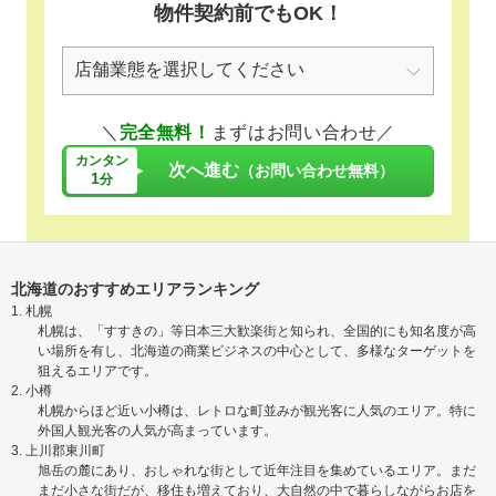
物件契約前でもOK！
＼
完全無料！
まずはお問い合わせ／
カンタン
次へ進む
（お問い合わせ無料）
1
分
北海道のおすすめエリアランキング
1. 札幌
札幌は、「すすきの」等日本三大歓楽街と知られ、全国的にも知名度が高
い場所を有し、北海道の商業ビジネスの中心として、多様なターゲットを
狙えるエリアです。
2. 小樽
札幌からほど近い小樽は、レトロな町並みが観光客に人気のエリア。特に
外国人観光客の人気が高まっています。
3. 上川郡東川町
旭岳の麓にあり、おしゃれな街として近年注目を集めているエリア。まだ
まだ小さな街だが、移住も増えており、大自然の中で暮らしながらお店を