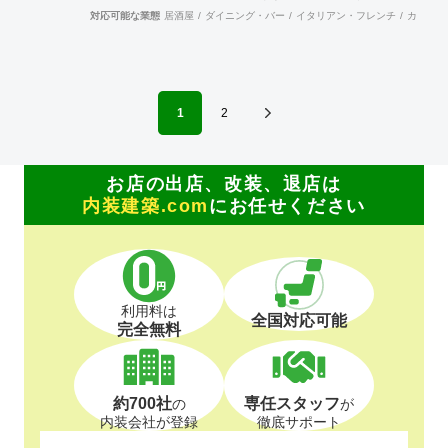
訪問活動（クリニック）→会員企業を訪問し、その強みや仕
対応可能な業態
居酒屋
ダイニング・バー
イタリアン・フレンチ
カフェ・
組みまた企業戦略等を学ぶ合う事が出来ます。 店舗ジャパ
ンに加入出来ます。→マッチンクサイトの運営と情報発信に
より新規開拓の期待が持てます。 これらのことは、全国に点
在する会員が組織的に活動しているからこそ可能となること
で、会員企業が増えれば、尚更の事です。 景気に左右されが
1
2
ちな建設業界に於いて、勝ち残るためには、会員同士の情報
交換を行いながら、組織的に活動を行う事が重要です。 ネッ
トでなんでも情報が集まる時代の中、実際に顔を合わせ、意
見交換することでより強固な絆を築きあげて行きます。 当組
お店の出店、改装、退店は
合は、全国組織の利点を生かしてますます活発に活動して行
内装建築.com
にお任せください
きます。ご賛同頂ける、同業者様のご加入をお待ちして居り
ます。
利用料は
全国対応可能
完全無料
約700社
専任スタッフ
の
が
内装会社が登録
徹底サポート