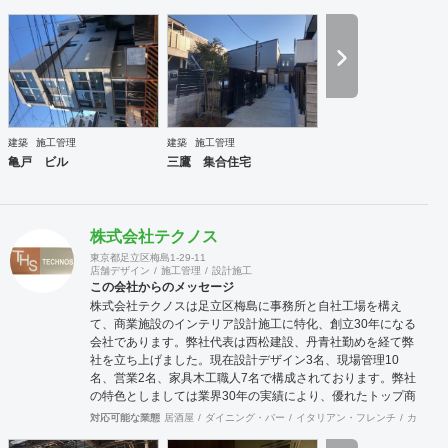
建築
施工管理
建築
施工管理
亀戸 ビル
三鷹 集合住宅
株式会社テクノス
東京都足立区梅島1-29-11
店舗デザイン
施工管理
設計施工
この会社からのメッセージ
株式会社テクノスは足立区梅島に事務所と自社工場を構え
て、商業施設のインテリア設計施工に特化、創立30年になる
会社であります。弊社代表は西松建設、丹青社勤めを経て弊
社を立ち上げました。現在設計デザイン3名、現場管理10
名、営業2名、家具木工職人7名で構成されております。弊社
の特色としましては業界30年の実績により、優れたトップ商
空間デザイナーさん達と幅広いパイプを持っており、お客様
対応可能な業態
居酒屋
ダイニング・バー
イタリアン・フレンチ
カフェ・
のニーズにマッチングしたデザイナーさんの選出と弊社との