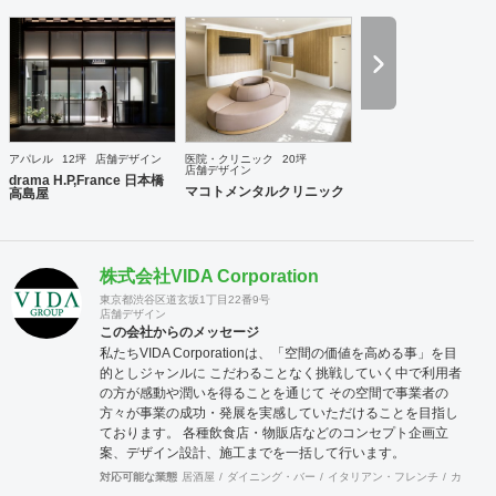
アパレル
12坪
店舗デザイン
医院・クリニック
20坪
店舗デザイン
drama H.P,France 日本橋
マコトメンタルクリニック
高島屋
株式会社VIDA Corporation
東京都渋谷区道玄坂1丁目22番9号
店舗デザイン
この会社からのメッセージ
私たちVIDA Corporationは、「空間の価値を高める事」を目
的としジャンルに こだわることなく挑戦していく中で利用者
の方が感動や潤いを得ることを通じて その空間で事業者の
方々が事業の成功・発展を実感していただけることを目指し
ております。 各種飲食店・物販店などのコンセプト企画立
案、デザイン設計、施工までを一括して行います。
対応可能な業態
居酒屋
ダイニング・バー
イタリアン・フレンチ
カフェ・