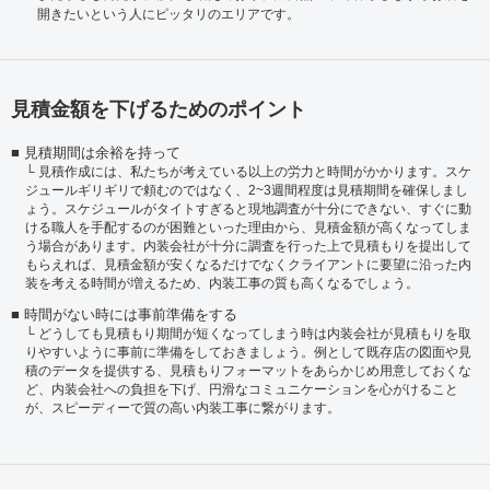
開きたいという人にピッタリのエリアです。
見積金額を下げるためのポイント
見積期間は余裕を持って
見積作成には、私たちが考えている以上の労力と時間がかかります。スケ
ジュールギリギリで頼むのではなく、2~3週間程度は見積期間を確保しまし
ょう。スケジュールがタイトすぎると現地調査が十分にできない、すぐに動
ける職人を手配するのが困難といった理由から、見積金額が高くなってしま
う場合があります。内装会社が十分に調査を行った上で見積もりを提出して
もらえれば、見積金額が安くなるだけでなくクライアントに要望に沿った内
装を考える時間が増えるため、内装工事の質も高くなるでしょう。
時間がない時には事前準備をする
どうしても見積もり期間が短くなってしまう時は内装会社が見積もりを取
りやすいように事前に準備をしておきましょう。例として既存店の図面や見
積のデータを提供する、見積もりフォーマットをあらかじめ用意しておくな
ど、内装会社への負担を下げ、円滑なコミュニケーションを心がけること
が、スピーディーで質の高い内装工事に繋がります。