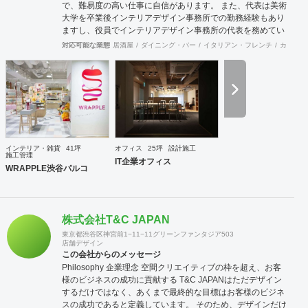
で、難易度の高い仕事に自信があります。 また、代表は美術
大学を卒業後インテリアデザイン事務所での勤務経験もあり
ますし、役員でインテリアデザイン事務所の代表を務めてい
る者もおり、社内に4名のデザイナーを有しています。 現場
対応可能な業態
居酒屋
ダイニング・バー
イタリアン・フレンチ
カフェ・
施工部隊は20代1名、40代2名、50代1名の計4名を中心に手
が回らない際は代表自信も現場に出ますので、社内で5名と
専属の外注監理1名の6名で物件規模や内容に応じて割り当て
ています。 さらに自社で木工職人を抱えており、内装工事に
おいて大きなボリュームを締める木工家具の製作には質、量
ともに自信を持っております。 その他、自社で飲食店を経営
しており業態の開発やレシピ提供、仕入先のコーディネー
ト、人材教育なども行っており設計や施工だけにとらわれな
インテリア・雑貨
41坪
オフィス
25坪
設計施工
い様々な引き合いがあります。 大手企業の新業態開発の際の
施工管理
IT企業オフィス
社外プロジェクトメンバーとしてノウハウ提供などの実績も
WRAPPLE渋谷パルコ
あります。
株式会社T&C JAPAN
東京都渋谷区神宮前1−11−11グリーンファンタジア503
店舗デザイン
この会社からのメッセージ
Philosophy 企業理念 空間クリエイティブの枠を超え、お客
様のビジネスの成功に貢献する T&C JAPANはただデザイン
するだけではなく、あくまで最終的な目標はお客様のビジネ
スの成功であると定義しています。 そのため、デザインだけ