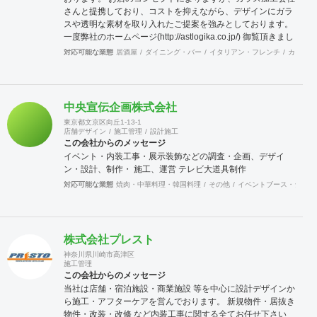
さんと提携しており、コストを抑えながら、デザインにガラ
スや透明な素材を取り入れたご提案を強みとしております。
一度弊社のホームページ(http://astlogika.co.jp/) 御覧頂きまし
て、お気軽に御質問頂ければ幸いです。 よろしくお願い致し
対応可能な業態
居酒屋
ダイニング・バー
イタリアン・フレンチ
カフェ・
ます。
中央宣伝企画株式会社
東京都文京区向丘1-13-1
店舗デザイン
施工管理
設計施工
この会社からのメッセージ
イベント・内装工事・展示装飾などの調査・企画、デザイ
ン・設計、制作・ 施工、運営 テレビ大道具制作
対応可能な業態
焼肉・中華料理・韓国料理
その他
イベントブース・ショー
株式会社プレスト
神奈川県川崎市高津区
施工管理
この会社からのメッセージ
当社は店舗・宿泊施設・商業施設 等を中心に設計デザインか
ら施工・アフターケアを営んでおります。 新規物件・居抜き
物件・改装・改修 など内装工事に関する全てお任せ下さい