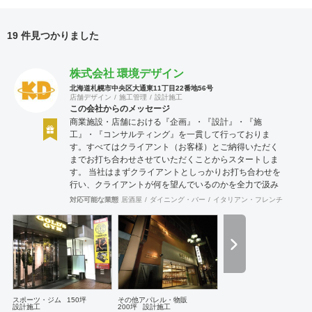
19 件見つかりました
株式会社 環境デザイン
北海道札幌市中央区大通東11丁目22番地56号
店舗デザイン
施工管理
設計施工
この会社からのメッセージ
商業施設・店舗における『企画』・『設計』・『施
工』・『コンサルティング』を一貫して行っておりま
す。すべてはクライアント（お客様）とご納得いただく
までお打ち合わせさせていただくことからスタートしま
す。 当社はまずクライアントとしっかりお打ち合わせを
行い、クライアントが何を望んでいるのかを全力で汲み
取ります。またクライアントが思い描いていることをど
対応可能な業態
居酒屋
ダイニング・バー
イタリアン・フレンチ
カフェ
のように表現していいのかお困りのときは、お打ち合せ
時クライアントからのご要望をこれまで培ってきた当社
ならではのノウハウでご提案いたします。
スポーツ・ジム
150坪
その他アパレル・物販
設計施工
200坪
設計施工