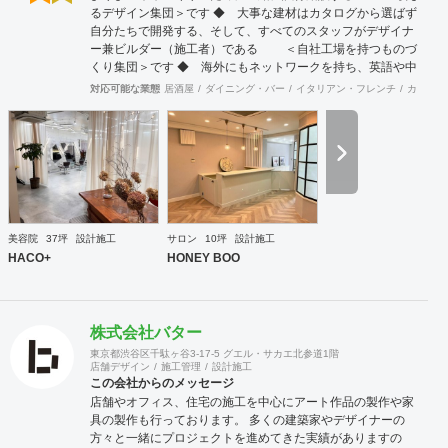
るデザイン集団＞です ◆ 大事な建材はカタログから選ばず
自分たちで開発する、そして、すべてのスタッフがデザイナ
ー兼ビルダー（施工者）である ＜自社工場を持つものづ
くり集団＞です ◆ 海外にもネットワークを持ち、英語や中
国語に堪能なスタッフたちが、海外から国内への出店をスム
対応可能な業態
居酒屋
ダイニング・バー
イタリアン・フレンチ
カフェ・
ーズに実現させる ＜国境のない設計集団＞です 設計施
工案件、設計＋造作物の案件、施工案件、造作物制作など、
多様な請負形態が可能です。工場では金属を中心にさまざま
な素材を用いた制作が可能で、例えば通常デザイン性とは無
縁な特定防火設備（鉄扉）などにも高いデザイン性を施すこ
とも可能です。 GRIDFRAME とりかえのきかない空間
https://gridframe.co.jp/ Synes(シネス) 霧のようなやわらか
な空間 http://synes.jp/ SOTOCHIKU 時間の蓄積を取り
美容院
37坪
設計施工
サロン
10坪
設計施工
込む空間 https://sotochiku.com/
HACO+
HONEY BOO
株式会社バター
東京都渋谷区千駄ヶ谷3-17-5 グエル・サカエ北参道1階
店舗デザイン
施工管理
設計施工
この会社からのメッセージ
店舗やオフィス、住宅の施工を中心にアート作品の製作や家
具の製作も行っております。 多くの建築家やデザイナーの
方々と一緒にプロジェクトを進めてきた実績がありますの