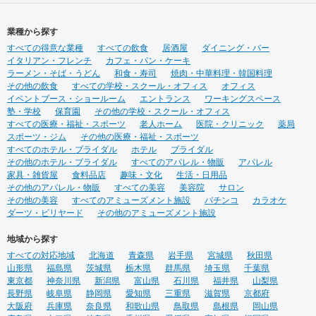
業種から探す
すべての得意な業種
すべての飲食
居酒屋
ダイニング・バー
イタリアン・フレンチ
カフェ・パン・ケーキ
ラーメン・そば・うどん
和食・寿司
焼肉・中華料理・韓国料理
その他の飲食
すべての学校・スクール・オフィス
オフィス
イベントブース・ショールーム
エントランス
ワーキングスペース
塾・学校
保育園
その他の学校・スクール・オフィス
すべての医療・福祉・スポーツ
老人ホーム
医院・クリニック
薬局
スポーツ・ジム
その他の医療・福祉・スポーツ
すべてのホテル・ブライダル
ホテル
ブライダル
その他のホテル・ブライダル
すべてのアパレル・物販
アパレル
家具・雑貨屋
食料品店
趣味・文化
生活・日用品
その他のアパレル・物販
すべての美容
美容院
サロン
その他の美容
すべてのアミューズメント施設
パチンコ
カラオケ
ダーツ・ビリヤード
その他のアミューズメント施設
地域から探す
すべての対応地域
北海道
青森県
岩手県
宮城県
秋田県
山形県
福島県
茨城県
栃木県
群馬県
埼玉県
千葉県
東京都
神奈川県
新潟県
富山県
石川県
福井県
山梨県
長野県
岐阜県
静岡県
愛知県
三重県
滋賀県
京都府
大阪府
兵庫県
奈良県
和歌山県
鳥取県
島根県
岡山県