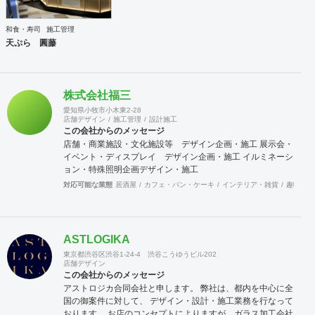
和食・寿司
施工管理
天ぷら 圓藤
株式会社福三
愛知県小牧市小木東2‐28
店舗デザイン
施工管理
設計施工
この会社からのメッセージ
店舗・商業施設・文化施設等 デザイン企画・施工 展示会・
イベント・ディスプレイ デザイン企画・施工 イルミネーシ
ョン・特殊照明企画デザイン・施工
対応可能な業態
居酒屋
カフェ・パン・ケーキ
インテリア・雑貨
趣味・文
ASTLOGIKA
東京都渋谷区渋谷1-24-4 渋谷こうゆうビル202
店舗デザイン
この会社からのメッセージ
アストロジカ合同会社と申します。 弊社は、都内を中心に全
国の御案件に対して、 デザイン・設計・施工業務を行なって
おります。 お店のコンセプトによりますが、ガラス加工会社