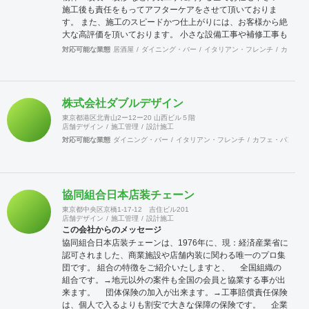
施工後も責任をもってアフターケアをさせて頂いておりま
す。 また、施工のスピードかつ仕上がりには、お客様から絶
大な高評価を頂いております。 小さな設備工事や補修工事も
迅速にご対応致しますので、困った事が有ったら先ずは当社
対応可能な業態
居酒屋
ダイニング・バー
イタリアン・フレンチ
カフェ・
へご連絡をください。 宜しくお願い申し上げます。
株式会社ダブルデザイン
東京都港区北青山2ー12ー20 山西ビル５階
店舗デザイン
施工管理
設計施工
対応可能な業態
ダイニング・バー
イタリアン・フレンチ
カフェ・パン・ケ
協同組合日本店装チェーン
東京都中央区京橋1-17-12 吉住ビル201
店舗デザイン
施工管理
設計施工
この会社からのメッセージ
協同組合日本店装チェーンは、1976年に、現：経済産業省に
認可されました、商業施設や店舗内装に関わる唯一のプロ集
団です。 組合の特徴をご紹介いたしますと、 全国組織の
組合です。→地元以外の案件も全国の会員と協業する事が出
来ます。 団体保険の加入が出来ます。→工事賠償責任保険
は、個人で入るよりも割安で大きな保障の保険です。 企業