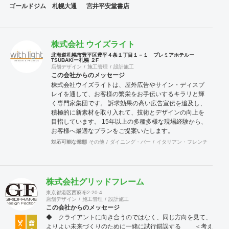
ゴールドジム 札幌大通
宮井平安堂書店
株式会社 ウイズライト
北海道札幌市豊平区豊平４条１丁目１－１ プレミアホテルー
TSUBAKIー札幌 ２F
店舗デザイン
施工管理
設計施工
この会社からのメッセージ
株式会社ウイズライトは、屋外広告やサイン・ディスプ
レイを通して、お客様の繁栄をお手伝いするキラリと輝
く専門家集団です。 訴求効果の高い広告宣伝を追及し、
積極的に新素材を取り入れて、技術とデザインの向上を
目指しています。 15年以上の多種多様な現場経験から、
お客様へ最適なプランをご提案いたします。
対応可能な業態
その他
ダイニング・バー
イタリアン・フレンチ
ラーメ
株式会社グリッドフレーム
東京都港区西麻布2-20-4
店舗デザイン
施工管理
設計施工
この会社からのメッセージ
◆ クライアントに向き合うのではなく、同じ方向を見て、
よりよい未来づくりのために一緒に試行錯誤する ＜考え