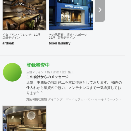
イタリアン・フレンチ
10坪
その他医療・福祉・スポーツ
店舗デザイン
25坪
店舗デザイン
ardoak
tosei laundry
登録審査中
店舗デザイン
施工管理
設計施工
この会社からのメッセージ
店舗、事務所の設計施工を主に得意としております。 物件の
仕入れから融資のご協力、メンテナンスまで一気通貫してお
ります^_^
対応可能な業態
ダイニング・バー
カフェ・パン・ケーキ
ラーメン・そば・