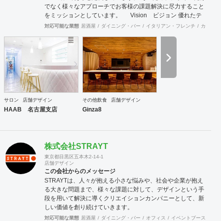
でなく様々なアプローチでお客様の課題解決に尽力すること
をミッションとしています。 Vision ビジョン 優れたテ
クノロジーとクリエイティブによる言語の壁を越えた空間デ
対応可能な業態
居酒屋
ダイニング・バー
イタリアン・フレンチ
カフェ・
ザインを通し、 世界のビジネスと人を結ぶデザイン会社を目
指します よりグローバルな視点で、世界の最先端のデザイン
をスタンダードに取り入れることで、 国境を越えて活躍し続
けるデザイン会社を目指します。 Value バリュー 感動・創
造・挑戦 感動：軽薄な流行を追わず、用途や目的に沿った本
質的に美しく成果の出るデザインを提供します 創造：最先端
の技術や概念を取り入れ、お客様と自身がワクワクするクリ
エイティブ提案を追求します 挑戦：既成の概念や思い込みに
サロン
店舗デザイン
その他飲食
店舗デザイン
とらわれず、自身の限界を超えた挑戦を意識します
HAAB 名古屋支店
Ginza8
株式会社STRAYT
東京都目黒区五本木2-14-1
店舗デザイン
この会社からのメッセージ
STRAYTは、人々が抱える小さな悩みや、社会や企業が抱え
る大きな問題まで、様々な課題に対して、デザインという手
段を用いて解決に導くクリエイションカンパニーとして、新
しい価値を創り続けていきます。
対応可能な業態
居酒屋
ダイニング・バー
オフィス
イベントブース・ショ