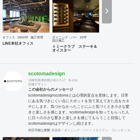
コラボによって、より高いレベルのご提案ならびにご対応を
行うことが可能な体制を整えております。またデザイン設計
から自社製造までワンストップで対応可能な為、きめ細かな
対応とスピディー性、そして品質の安定性と流通マージンを
抑えたコスト低減を売りとしております。さらに自社に職人
を抱えていることからアフターケアもしっかりとした対応が
可能であります。おかげ様で弊社は長いリピーターとしてお
オフィス
5900坪
施工管理
ダイニング・バー
30坪
取引させて頂くお客様が多い事と、設計事務所様からのご紹
設計施工
LINE本社オフィス
介によるお客様が多いのが営業特徴となっております。また
トミークラブ ステーキ＆
オイスター
地方のご出店においても、弊社にお声をかけて頂くお客様も
多い状況です。これも日ごろから一つ一つをしっかりと対応
する事に社員全員が心がけている結果だと思います。 弊社で
は自ら店舗の経営も行っております。現在15年目を迎える西
scotomadesign
麻布にある高級輸入家具店と、現在10年目を迎える上野アメ
横にあるハンバーグのお店です。 こちらの店舗を自ら経営す
川崎市高津区梶が谷2-7-17 B-104
店舗デザイン
ることでいかにお客様が利益を出すのに日々大変なご努力を
この会社からのメッセージ
されているのかを改めて学ぶ事で出来ました。これらの経験
scotomadesign ​ ​scotomaとは心理的盲点を意味します。 ​ ​日常
も活かして、ご依頼されるお客様に対して、弊社のインテリ
にある気づきにくい点にスポットを当て ​ ​見えてきた点をカタ
アデザイン設計施工面から、少しでもお客様のお店がご繁栄
チにします。 ​ ​気づかなかったことにふと気づくとき ​ 小さな驚
そしてご利益を獲得出来るようにしっかりとした対応を行っ
きと楽しさを感じます。 ​ scotomadesignを知ってもらった人
てゆきたいと考えております。 まずはお気軽にご相談いただ
に ​ ​日々の小さな驚きと楽しさを感じてもらうこと目指して ​ ​
ければと思います、よろしくお願いいたします。
scotomadesignはデザインし続けます。 ​
対応可能な業態
居酒屋
ダイニング・バー
イタリアン・フレンチ
カフェ・