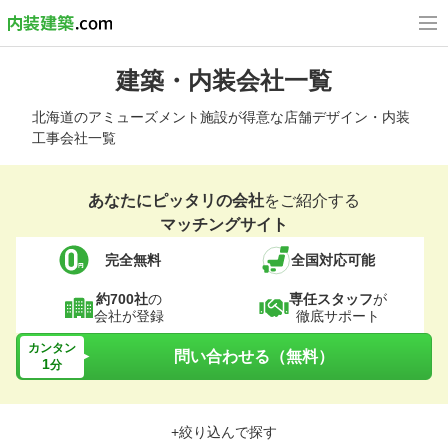
建築・内装会社一覧
北海道のアミューズメント施設が得意な店舗デザイン・内装
工事会社一覧
あなたにピッタリの会社
をご紹介する
マッチングサイト
完全無料
全国対応可能
約700社
の
専任スタッフ
が
会社が登録
徹底サポート
カンタン
問い合わせる（無料）
1
分
+絞り込んで探す