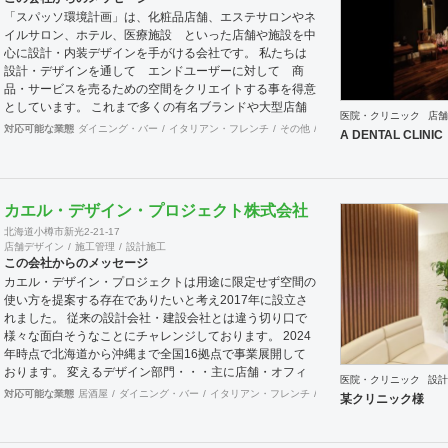
するとともに、第三者的な立場からプロセスを適切に管理
「スパッソ環境計画」は、化粧品店舗、エステサロンやネ
することで、クライアントの利益に適うコスト管理と、工
イルサロン、ホテル、医療施設 といった店舗や施設を中
事品質の向上を実現致します。 また、新規サービス立上
心に設計・内装デザインを手がける会社です。 私たちは
げやリブランディングに際しては、空間デザイン的な見地
設計・デザインを通して エンドユーザーに対して 商
から事業企画やCI計画・デザインマニュアル作成等も提案
品・サービスを売るための空間をクリエイトする事を得意
させて頂きます。 海外案件や外資企業様案件において
としています。 これまで多くの有名ブランドや大型店舗
は、英語での設計・PMサービスをご提供できる体制を整
医院・クリニック
店舗
の美容系施設ぼ実績を経験を活かして、女性の気持ちを動
対応可能な業態
ダイニング・バー
イタリアン・フレンチ
その他
イベントブース・ショール
えています。 -----------------------------------------------------------
A DENTAL CLINIC
かせる空間創りが可能です。 そのような視点から ホテ
------------------------------------------------------------------------------
ル 医療施設のお話もいただいてまいりました。 私たち
------------------------------ 商号： 株式会社ビスポー
には、店舗設計・店舗デザインをご提供して20年以上の
クアーキテクツ / Bespoke architects Inc. 登録：
歴史があります。 少数精鋭のチームですのでフットワー
一級建築士事務所 東京都知事登録 第64040号
カエル・デザイン・プロジェクト株式会社
クが軽いうえ、デザイナーはそれぞれ経験豊富です。 女
建築士賠償責任補償制度（公益社団法人
北海道小樽市新光2-21-17
性の購買心理など女性のマーケティング理論に基づいた店
日本建築士連合会） 代表取締役： 丸島 潤 （一級建
店舗デザイン
施工管理
設計施工
舗 設計には定評があり、日本だけでなく中国をはじめと
築士 / 管理建築士） 所在地： 〒152-0002 東京都
この会社からのメッセージ
する海外店舗でも大きな反響を実現してきました。 豊富
目黒区目黒本町 5-14-14-B1F TEL： 03-6452-
カエル・デザイン・プロジェクトは用途に限定せず空間の
な店舗デザイン実績を持つ浜村さとると女性デザイナーの
4248 FAX： 03-6452-4249 創業： 2016
使い方を提案する存在でありたいと考え2017年に設立さ
コラボレーションにより 感性を生かした上で計算された
年2月 （法人設立：2020年9月） Webサイト:
れました。 従来の設計会社・建設会社とは違う切り口で
空間。集客や売り上げにつなげていきます。 設計施工ご
https://bspk.jp
様々な面白そうなことにチャレンジしております。 2024
希望のお客様には 施工会社とのコラボレーションにて対
年時点で北海道から沖縄まで全国16拠点で事業展開して
応が可能でございます。どうぞご相談ください。
おります。 変えるデザイン部門・・・主に店舗・オフィ
医院・クリニック
設計
スの内装設計デザイン及び施工をお客様と一緒に創り上げ
対応可能な業態
居酒屋
ダイニング・バー
イタリアン・フレンチ
カフェ・パン・ケーキ
ラ
某クリニック様
ます。 Hybrid電気工事部門・・・「電気工事士」+「もう
一つの専門職」で人材不足が深刻化する現場に柔軟に対応
します。 自社請け可能職種 内装工事 インテリアデザイン