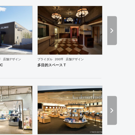
坪
店舗デザイン
ブライダル
200坪
店舗デザイン
食・寿司
焼肉・中華料理・韓国料理
その他
オフィス
イベントブース・ショールーム
エン
IC
多目的スペース T