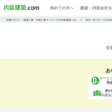
初めての方へ
建築・内装会社
店舗デザイン・建築工事・内装工事マッチングの内装建築.com
会社一覧 ( すべての
佐
あ
サービ
完
約7
内装会