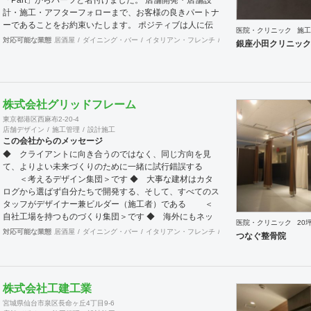
計・施工・アフターフォローまで、お客様の良きパートナ
ーであることをお約束いたします。 ポジティブは人に伝
医院・クリニック
施工
わります。 伝わったポジティブが幸せを呼び込み、呼び
対応可能な業態
居酒屋
ダイニング・バー
イタリアン・フレンチ
カフェ・パン・ケーキ
ラ
銀座小田クリニック
込んだ幸せが、さらに大きな幸せとなって返って来る。
500店以上のOPENを見届けた当社ならではの実績をご確
認下さい。 <a
href="https://www.partsinc.co.jp/">https://www.partsinc.co.jp/</a>
株式会社グリッドフレーム
東京都港区西麻布2-20-4
店舗デザイン
施工管理
設計施工
この会社からのメッセージ
◆ クライアントに向き合うのではなく、同じ方向を見
て、よりよい未来づくりのために一緒に試行錯誤する
＜考えるデザイン集団＞です ◆ 大事な建材はカタ
ログから選ばず自分たちで開発する、そして、すべてのス
タッフがデザイナー兼ビルダー（施工者）である ＜
自社工場を持つものづくり集団＞です ◆ 海外にもネッ
医院・クリニック
20
トワークを持ち、英語や中国語に堪能なスタッフたちが、
対応可能な業態
居酒屋
ダイニング・バー
イタリアン・フレンチ
カフェ・パン・ケーキ
ラ
つなぐ整骨院
海外から国内への出店をスムーズに実現させる ＜国
境のない設計集団＞です 設計施工案件、設計＋造作物の
案件、施工案件、造作物制作など、多様な請負形態が可能
です。工場では金属を中心にさまざまな素材を用いた制作
株式会社工建工業
が可能で、例えば通常デザイン性とは無縁な特定防火設備
宮城県仙台市泉区長命ヶ丘4丁目9-6
（鉄扉）などにも高いデザイン性を施すことも可能です。