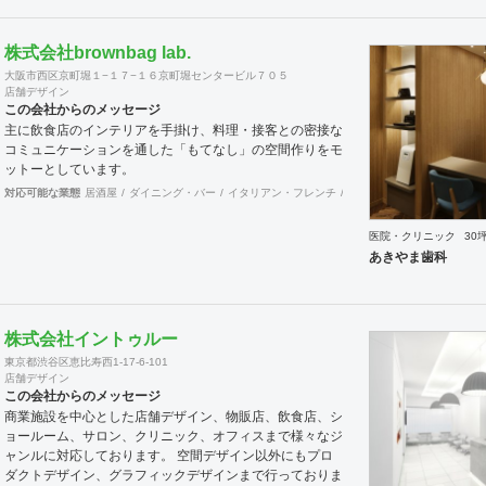
株式会社brownbag lab.
大阪市西区京町堀１−１７−１６京町堀センタービル７０５
店舗デザイン
この会社からのメッセージ
主に飲食店のインテリアを手掛け、料理・接客との密接な
コミュニケーションを通した「もてなし」の空間作りをモ
ットーとしています。
対応可能な業態
居酒屋
ダイニング・バー
イタリアン・フレンチ
カフェ・パン・ケーキ
ラ
医院・クリニック
30
あきやま歯科
株式会社イントゥルー
東京都渋谷区恵比寿西1-17-6-101
店舗デザイン
この会社からのメッセージ
商業施設を中心とした店舗デザイン、物販店、飲食店、シ
ョールーム、サロン、クリニック、オフィスまで様々なジ
ャンルに対応しております。 空間デザイン以外にもプロ
ダクトデザイン、グラフィックデザインまで行っておりま