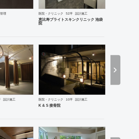
管理
医院・クリニック
52坪
設計施工
ーメン・そば・うどん
和食・寿司
焼肉・中華料理・韓国料理
その他
オフィス
イベントブ
恵比寿ブライトスキンクリニック 池袋
院
坪
設計施工
医院・クリニック
10坪
設計施工
ーメン・そば・うどん
和食・寿司
焼肉・中華料理・韓国料理
その他
オフィス
イベントブ
K & S 接骨院