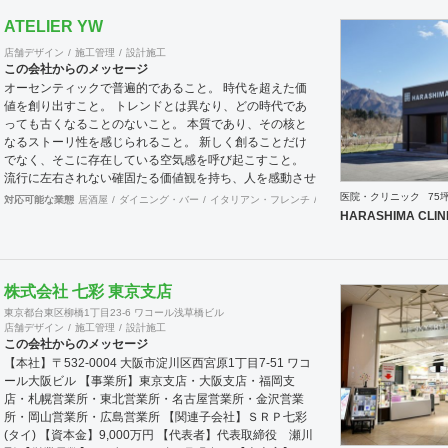
事務所 その他設計 その他建設サポート 対応可能エリア 北
ATELIER YW
海道・仙台・関東・名古屋・九州・沖縄コンストラクショ
ンマネジメント業務は月単位で出張常駐対応可能です。
店舗デザイン
施工管理
設計施工
この会社からのメッセージ
オーセンティックで普遍的であること。 時代を超えた価
値を創り出すこと。 トレンドとは異なり、どの時代であ
っても古くなることのないこと。 本質であり、その核と
なるストーリ性を感じられること。 新しく創ることだけ
でなく、そこに存在している空気感を呼び起こすこと。
流行に左右されない確固たる価値観を持ち、人を感動させ
られること。 私たちは国際的なバランス感覚を持ちなが
医院・クリニック
75
対応可能な業態
居酒屋
ダイニング・バー
イタリアン・フレンチ
カフェ・パン・ケーキ
和
ら、 柔軟に設計デザインすることを心掛けています。 新
HARASHIMA CLIN
しいようで新しくないものを作り続けていきたいと考えて
います。
株式会社 七彩 東京支店
東京都台東区柳橋1丁目23-6 ワコール浅草橋ビル
店舗デザイン
施工管理
設計施工
この会社からのメッセージ
【本社】〒532-0004 大阪市淀川区西宮原1丁目7-51 ワコ
ール大阪ビル 【事業所】東京支店・大阪支店・福岡支
店・札幌営業所・東北営業所・名古屋営業所・金沢営業
所・岡山営業所・広島営業所 【関連子会社】ＳＲＰ七彩
(タイ) 【資本金】9,000万円 【代表者】代表取締役 瀬川