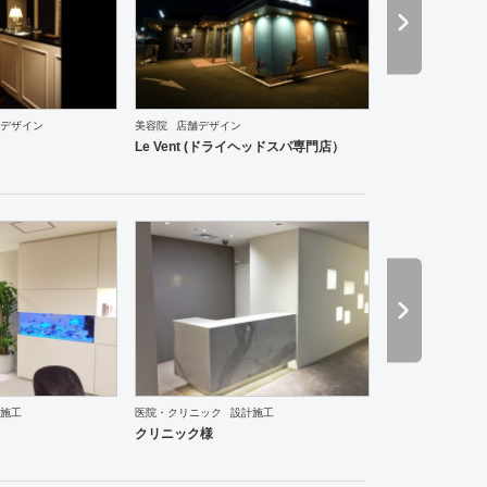
デザイン
美容院
店舗デザイン
ーム
その他
老人ホーム
医院・クリニック
薬局
ホテル
アパレル
インテリア・雑貨
趣
Le Vent (ドライヘッドスパ専門店）
施工
医院・クリニック
設計施工
ーメン・そば・うどん
和食・寿司
焼肉・中華料理・韓国料理
その他
オフィス
イベントブ
クリニック様