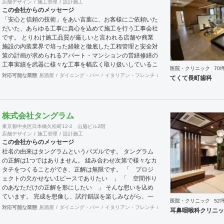
店舗デザイン
施工管理
設計施工
GRIDFRAME とりかえのきかない空間
この会社からのメッセージ
https://gridframe.co.jp/ Synes(シネス) 霧のようなやわら
「安心と信頼の技術」をあい言葉に、お客様にご依頼いた
かな空間 http://synes.jp/ SOTOCHIKU 時間の蓄積を
だいた、あらゆる工事に真心を込めて施工を行う工事会社
取り込む空間 https://sotochiku.com/
です。 とりわけ施工品質が厳しいと言われる店舗や商業
施設の内装業界で培った経験と徹底した工程管理と安全対
策の計画が求められるアパート・マンションの営繕修繕の
工事実績を武器に様々な工事を幅広く取り扱いしているこ
医院・クリニック
70
とが当社の大きな特徴です。
対応可能な業態
居酒屋
ダイニング・バー
イタリアン・フレンチ
カフェ・パン・ケーキ
ラ
てくて長町歯科
株式会社タングラム
東京都中央区日本橋久松町12-2 山脇ビル2階
店舗デザイン
施工管理
設計施工
この会社からのメッセージ
社名の由来はタングラムというパズルです。 タングラム
の正解は1つではありません。 組み合わせ次第で様々なカ
タチをつくることができ、正解は無限です。 「 プロジ
ェクトの欠かせない1ピースでありたい 」 「 空間作り
のあなただけの正解を形にしたい 」 そんな想いを込め
ています。 完成を想像し、試行錯誤を楽しみながら、 ​一
医院・クリニック
52
緒にワクワクしたいと思っています。
対応可能な業態
居酒屋
ダイニング・バー
イタリアン・フレンチ
カフェ・パン・ケーキ
ラ
耳鼻咽喉科クリニッ