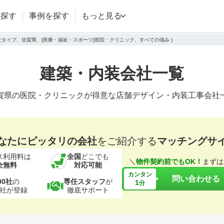
を探す
事例を探す
もっと見る
会社タイプ、佐賀県、[医療・福祉・スポーツ]医院・クリニック、すべての強み )
建築・内装会社一覧
賀県の医院・クリニックが得意な店舗デザイン・内装工事会社
なたにピッタリの会社
をご紹介する
マッチングサ
ス利用料は
全国
どこでも
＼
物件契約前でもOK！
まずは
全無料
対応可能
カンタン
問い合わせる
00社
の
専任スタッフ
が
1
分
社が登録
徹底サポート