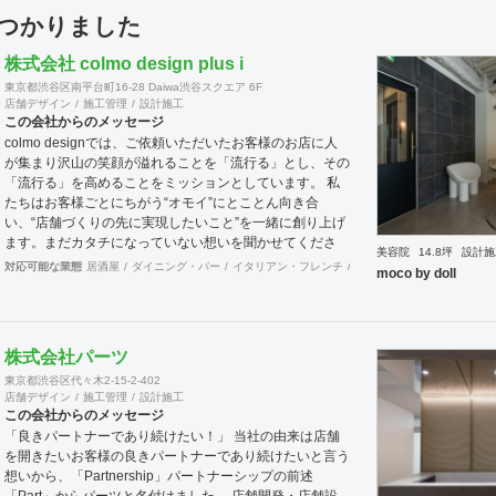
見つかりました
株式会社 colmo design plus i
東京都渋谷区南平台町16-28 Daiwa渋谷スクエア 6F
店舗デザイン
施工管理
設計施工
この会社からのメッセージ
colmo designでは、ご依頼いただいたお客様のお店に人
が集まり沢山の笑顔が溢れることを「流行る」とし、その
「流行る」を高めることをミッションとしています。 私
たちは​​お客様ごとにちがう“オモイ”にとことん向き合
い、“店舗づくりの先に実現したいこと”を一緒に創り上げ
ます。まだカタチになっていない想いを聞かせてくださ
美容院
14.8坪
設計施
い。 施工実績は900店以上。 グループ会社で直営美容室
対応可能な業態
居酒屋
ダイニング・バー
イタリアン・フレンチ
カフェ・パン・ケーキ
ラ
moco by doll
を13店舗を運営をしておりますので、経験をもとにデザ
イン性と機能性を兼ね備えたご提案をいたします。 ◉サー
ビス ①テナント紹介サポート ②顧客ターゲット・マーケ
ティング調査 ③資金調達サポート ④美容業界専門のデザ
株式会社パーツ
イン提案 ⑤自社施工 ⑥ブランディングのための販促ツー
東京都渋谷区代々木2-15-2-402
ル ⑦お客様により沿ったアフターフォロー まずはご相談
店舗デザイン
施工管理
設計施工
やお話だけでも構いません。 お気軽にお問合せください
この会社からのメッセージ
ませ！
「良きパートナーであり続けたい！」 当社の由来は店舗
を開きたいお客様の良きパートナーであり続けたいと言う
想いから、「Partnership」パートナーシップの前述
「Part」からパーツと名付けました。 店舗開発・店舗設