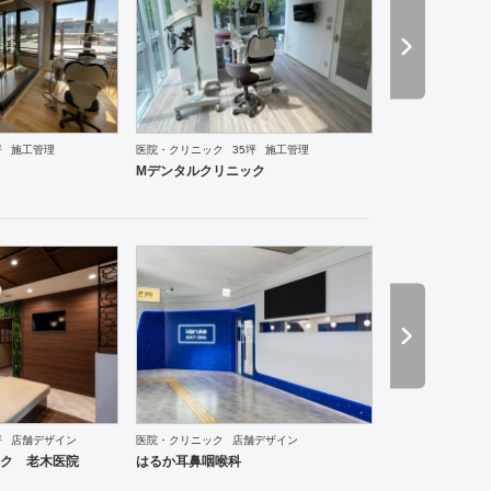
坪
施工管理
医院・クリニック
35坪
施工管理
ーメン・そば・うどん
焼肉・中華料理・韓国料理
オフィス
イベントブース・ショールーム
エ
Mデンタルクリニック
坪
店舗デザイン
医院・クリニック
店舗デザイン
ーメン・そば・うどん
和食・寿司
焼肉・中華料理・韓国料理
その他
オフィス
イベントブ
ク 老木医院
はるか耳鼻咽喉科