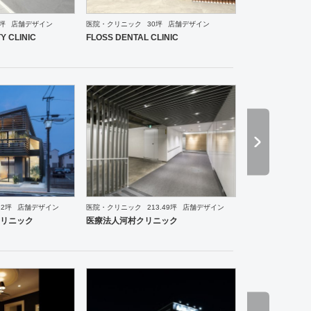
0坪
店舗デザイン
医院・クリニック
30坪
店舗デザイン
ーメン・そば・うどん
和食・寿司
焼肉・中華料理・韓国料理
オフィス
イベントブース・ショ
Y CLINIC
FLOSS DENTAL CLINIC
82坪
店舗デザイン
医院・クリニック
213.49坪
店舗デザイン
ス
ワーキングスペース
塾・学校
その他
医院・クリニック
スポーツ・ジム
美容院
サロ
リニック
医療法人河村クリニック