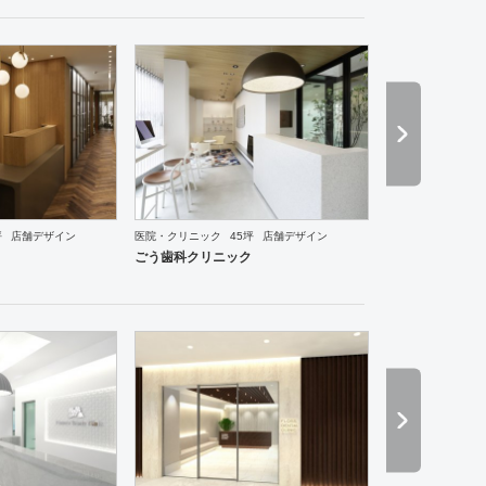
ーメン・そば・うどん
和食・寿司
焼肉・中華料理・韓国料理
その他
オフィス
イベントブ
坪
店舗デザイン
医院・クリニック
45坪
店舗デザイン
ごう歯科クリニック