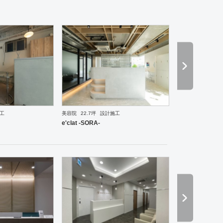
工
美容院
22.7坪
設計施工
ーメン・そば・うどん
和食・寿司
焼肉・中華料理・韓国料理
その他
オフィス
イベントブ
e'clat -SORA-