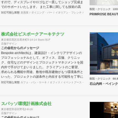
すので、ディスプレイやロゴなど一貫してショップ完成ま
でのサポートいたします。 また工事に関しても技術の高
医院・クリニック
10
い関連のブレーンが全国にいるため首都圏はもとより地方
対応可能な業態
居酒屋
ダイニング・バー
イタリアン・フレンチ
カフェ・パン・ケーキ
ラ
PRIMROSE BEAUT
の案件まで対応が可能です。 大手の企業様から個人様ま
で、お客様のニーズに真摯に向き合い、常にハイクオリテ
ィなデザインを提供いたします。
株式会社ビスポークアーキテクツ
東京都目黒区目黒本町5-14-14 Stairs B1F
店舗デザイン
この会社からのメッセージ
Bespoke architectsは、建築設計・インテリアデザインの
プロフェッショナルとして、オフィス、店舗、クリニッ
ク、住宅などのデザインとプロジェクトマネジメントを国
内外で手がけてまいりました。 クライアントのご要望、
求められる機能や用途、敷地や既存建物がもつ環境条件と
いった、プロジェクトの諸条件と内在する可能性を丁寧に
医院・クリニック
68.
読み解き、その条件でこそ可能な空間環境の豊かさを提案
対応可能な業態
カフェ・パン・ケーキ
オフィス
イベントブース・ショールーム
エントラン
石山内科・ペインク
し、カタチにします。必要に応じて構造設計・設備設計・
照明計画・音響設計・ランドスケープデザイン等の専門家
と協働し、大規模建築物や高度な設計にも対応致します。
ご要望に合わせて、設計・デザインに加えて、予算管理・
スパッソ環境計画株式会社
工程管理・別途工事の一括管理等を含めたプロジェクトマ
東京都世田谷区野毛2-8-18
ネジメントを担い、ワンストップでのプロジェクト推進を
店舗デザイン
行います。発注管理におけるクライアントのご負担を軽減
この会社からのメッセージ