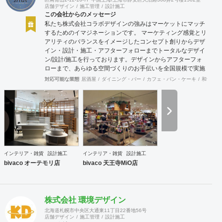
店舗デザイン
施工管理
設計施工
この会社からのメッセージ
私たち株式会社コラボデザインの強みはマーケットにマッチ
するためのイマジネーションです。 マーケティング感覚とリ
アリティのバランスをイメージしたコンセプト創りからデザ
イン・設計・施工・アフターフォローまでトータルなデザイ
ン/設計/施工を行っております。デザインからアフターフォ
ローまで、あらゆる空間づくりのお手伝いを全国規模で実施
できます。上海にもオフィスがございますので、中国での実
対応可能な業態
居酒屋
ダイニング・バー
カフェ・パン・ケーキ
和食・寿
施も可能です。
インテリア・雑貨
設計施工
インテリア・雑貨
設計施工
bivaco オーテモリ店
bivaco 天王寺MiO店
株式会社 環境デザイン
北海道札幌市中央区大通東11丁目22番地56号
店舗デザイン
施工管理
設計施工