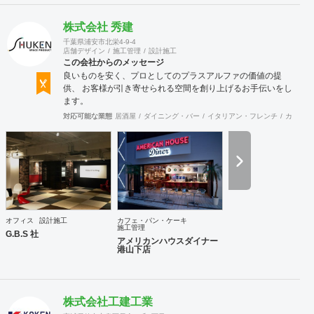
株式会社 秀建
千葉県浦安市北栄4-9-4
店舗デザイン
施工管理
設計施工
この会社からのメッセージ
良いものを安く、プロとしてのプラスアルファの価値の提
供、 お客様が引き寄せられる空間を創り上げるお手伝いをし
ます。
対応可能な業態
居酒屋
ダイニング・バー
イタリアン・フレンチ
カフェ・
オフィス
設計施工
カフェ・パン・ケーキ
施工管理
G.B.S 社
アメリカンハウスダイナー
港山下店
株式会社工建工業