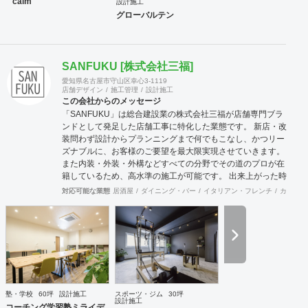
calm
設計施工
グローバルテン
SANFUKU [株式会社三福]
愛知県名古屋市守山区幸心3-1119
店舗デザイン
施工管理
設計施工
この会社からのメッセージ
「SANFUKU」は総合建設業の株式会社三福が店舗専門ブラ
ンドとして発足した店舗工事に特化した業態です。 新店・改
装問わず設計からプランニングまで何でもこなし、かつリー
ズナブルに、お客様のご要望を最大限実現させていきます。
また内装・外装・外構などすべての分野でその道のプロが在
籍しているため、高水準の施工が可能です。 出来上がった時
に綺麗なのは当たり前！腕の良さは年数が経てば経つほど実
対応可能な業態
居酒屋
ダイニング・バー
イタリアン・フレンチ
カフェ・
感できます。 そして、SANFUKUの職人は施工力だけでなく
コミニケーション力に優れています。 お客様が安心してオー
プンできるようきめ細やかな対応を心がけています。
塾・学校
60坪
設計施工
スポーツ・ジム
30坪
設計施工
コーチング学習塾ミライデ