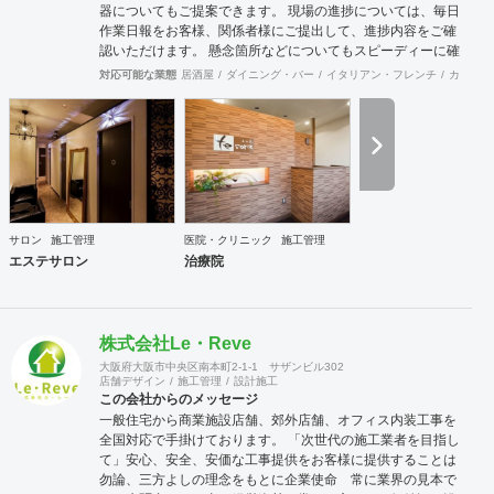
器についてもご提案できます。 現場の進捗については、毎日
作業日報をお客様、関係者様にご提出して、進捗内容をご確
認いただけます。 懸念箇所などについてもスピーディーに確
認、修正できます。 店舗内装のみならず、当社の店舗繁盛応
対応可能な業態
居酒屋
ダイニング・バー
イタリアン・フレンチ
カフェ・
援団は店舗にまつわることは何でも相談に応じます。 食材業
者、機器業者、プレスリリースなど何でもご相談ください。
サロン
施工管理
医院・クリニック
施工管理
エステサロン
治療院
株式会社Le・Reve
大阪府大阪市中央区南本町2-1-1 サザンビル302
店舗デザイン
施工管理
設計施工
この会社からのメッセージ
一般住宅から商業施設店舗、郊外店舗、オフィス内装工事を
全国対応で手掛けております。 「次世代の施工業者を目指し
て」安心、安全、安価な工事提供をお客様に提供することは
勿論、三方よしの理念をもとに企業使命 常に業界の見本で