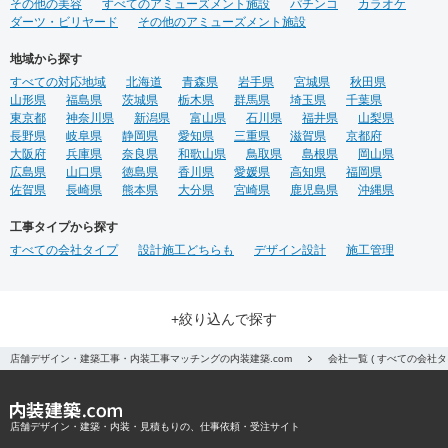
その他の美容
すべてのアミューズメント施設
パチンコ
カラオケ
ダーツ・ビリヤード
その他のアミューズメント施設
地域から探す
すべての対応地域
北海道
青森県
岩手県
宮城県
秋田県
山形県
福島県
茨城県
栃木県
群馬県
埼玉県
千葉県
東京都
神奈川県
新潟県
富山県
石川県
福井県
山梨県
長野県
岐阜県
静岡県
愛知県
三重県
滋賀県
京都府
大阪府
兵庫県
奈良県
和歌山県
鳥取県
島根県
岡山県
広島県
山口県
徳島県
香川県
愛媛県
高知県
福岡県
佐賀県
長崎県
熊本県
大分県
宮崎県
鹿児島県
沖縄県
工事タイプから探す
すべての会社タイプ
設計施工どちらも
デザイン設計
施工管理
+絞り込んで探す
店舗デザイン・建築工事・内装工事マッチングの内装建築.com
会社一覧 ( すべての会社
店舗デザイン・建築・内装・見積もりの、仕事依頼・受注サイト