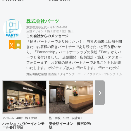
株式会社パーツ
東京都渋谷区代々木2-15-2-402
店舗デザイン
施工管理
設計施工
この会社からのメッセージ
「良きパートナーであり続けたい！」 当社の由来は店舗を開
きたいお客様の良きパートナーであり続けたいと言う想いか
ら、「Partnership」パートナーシップの前述「Part」からパ
ーツと名付けました。 店舗開発・店舗設計・施工・アフター
フォローまで、お客様の良きパートナーであることをお約束
いたします。 ポジティブは人に伝わります。 伝わったポジ
ティブが幸せを呼び込み、呼び込んだ幸せが、さらに大きな
対応可能な業態
居酒屋
ダイニング・バー
イタリアン・フレンチ
カフェ・
幸せとなって返って来る。 500店以上のOPENを見届けた当
社ならではの実績をご確認下さい。 <a
href="https://www.partsinc.co.jp/">https://www.partsinc.co.jp/</a>
アパレル
40坪
施工管理
塾・学校
50坪
設計施工
ハッシュ・パピーイオンモ
英会話イーオン 藤沢OPA
ール春日部店
校