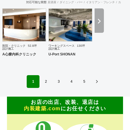
地域の自治体様からエリア全体の構想や空き施設の有効利用
対応可能な業態
居酒屋
ダイニング・バー
イタリアン・フレンチ
カフェ・
など、町おこしを含めての企画・プランが増えており、好評
をいただいています。 連携スタッフには経験豊富な一級建築
士もおりますので、立地に合わせた集客できる施設・店舗づ
くりを事業構想から、デザイン・設計・工事監理までサポー
トさせていただきます。
医院・クリニック
52.8坪
ワーキングスペース
130坪
設計施工
設計施工
A心療内科クリニック
U-Port SHONAN
1
2
3
4
5
お店の出店、改装、退店は
内装建築.com
にお任せください