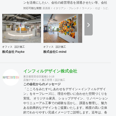
ンを活発にしたい、会社の経営理念を浸透させたい等、会社
の規模やフェーズによって様々な課題をかかえています。ど
対応可能な業態
居酒屋
イタリアン・フレンチ
ラーメン・そば・うどん
和
のような課題を抱えているのかに向き合うことから始まり、
今後どのような事業戦略を描き、どのような組織になってい
きたいのか。それらを共有することがオフィスデザインのス
タートとなります。 また、オフィスはスタッフにとって一日
の大半を過ごす場所です。機能的かつ快適な空間を作ること
は精神的な安心やモチベーション・作業効率の向上に繋がっ
ていくでしょう。このように、経営面の課題と現場の声をし
っかりとヒアリングした上で、最善なオフィスづくりをご提
オフィス
設計施工
オフィス
設計施工
案させていただきます。
株式会社 Payke
株式会社C-mind
インフィルデザイン株式会社
東京都世田谷区船橋1-3-18
店舗デザイン
施工管理
設計施工
この会社からのメッセージ
「こころをみたす×しあわせをデザイン＝インフィルデザイ
ン」をキーフレーズに、理念や想いに合わせた空間づくりを
実現。 オリジナル家具、ショップデザイン、リノベーション
やリニューアル工事での経験を活かし、課題を整理し、魅力
ある効果的なデザインをご提案いたします。精度の高い立体
的でわかりやすい完成イメージでご説明します。近年は、各