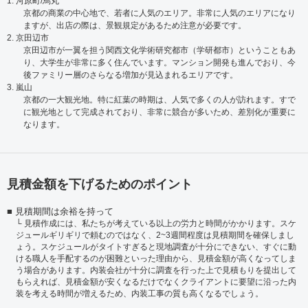
1. 河原町/烏丸
京都の商業の中心地で、若者に人気のエリア。非常に人気のエリアになり
ますが、出店の際は、景観規定があるため注意が必要です。
2. 京田辺市
京田辺市が一翼を担う関西文化学術研究都市（学研都市）ということもあ
り、大学生が非常に多く住んでいます。マンション開発も進んでおり、今
後ファミリー層のさらなる増加が見込まれるエリアです。
3. 嵐山
京都の一大観光地。特に紅葉の時期は、人気で多くの人が訪れます。すで
に観光地として完成されており、非常に競合が多いため、差別化が重要に
なります。
見積金額を下げるためのポイント
見積期間は余裕を持って
見積作成には、私たちが考えている以上の労力と時間がかかります。スケ
ジュールギリギリで頼むのではなく、2~3週間程度は見積期間を確保しまし
ょう。スケジュールがタイトすぎると現地調査が十分にできない、すぐに動
ける職人を手配するのが困難といった理由から、見積金額が高くなってしま
う場合があります。内装会社が十分に調査を行った上で見積もりを提出して
もらえれば、見積金額が安くなるだけでなくクライアントに要望に沿った内
装を考える時間が増えるため、内装工事の質も高くなるでしょう。