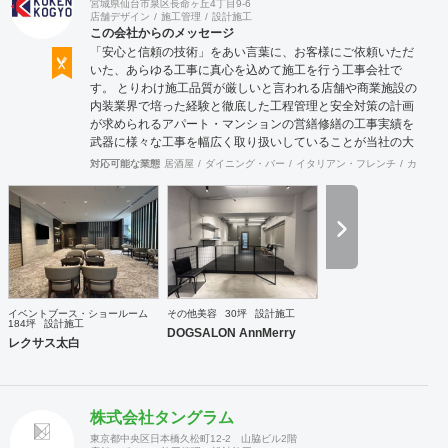
宮城県仙台市泉区長命ヶ丘4丁目9-6
店舗デザイン
施工管理
設計施工
この会社からのメッセージ
「安心と信頼の技術」をあい言葉に、お客様にご依頼いただ
いた、あらゆる工事に真心を込めて施工を行う工事会社で
す。 とりわけ施工品質が厳しいと言われる店舗や商業施設の
内装業界で培った経験と徹底した工程管理と安全対策の計画
が求められるアパート・マンションの営繕修繕の工事実績を
武器に様々な工事を幅広く取り扱いしていることが当社の大
きな特徴です。
対応可能な業態
居酒屋
ダイニング・バー
イタリアン・フレンチ
カフェ・
イベントブース・ショールーム
その他美容
30坪
設計施工
184坪
設計施工
DOGSALON AnnMerry
レクサス太白
株式会社タングラム
東京都中央区日本橋久松町12-2 山脇ビル2階