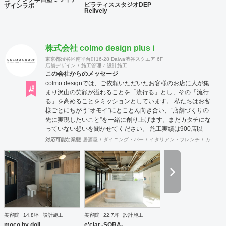
ピラティススタジオDEP
ザインラボ
Relively
株式会社 colmo design plus i
東京都渋谷区南平台町16-28 Daiwa渋谷スクエア 6F
店舗デザイン
施工管理
設計施工
この会社からのメッセージ
colmo designでは、ご依頼いただいたお客様のお店に人が集
まり沢山の笑顔が溢れることを「流行る」とし、その「流行
る」を高めることをミッションとしています。 私たちは​​お客
様ごとにちがう“オモイ”にとことん向き合い、“店舗づくりの
先に実現したいこと”を一緒に創り上げます。まだカタチにな
っていない想いを聞かせてください。 施工実績は900店以
上。 グループ会社で直営美容室を13店舗を運営をしており
対応可能な業態
居酒屋
ダイニング・バー
イタリアン・フレンチ
カフェ・
ますので、経験をもとにデザイン性と機能性を兼ね備えたご
提案をいたします。 ◉サービス ①テナント紹介サポート ②顧
客ターゲット・マーケティング調査 ③資金調達サポート ④
美容業界専門のデザイン提案 ⑤自社施工 ⑥ブランディング
のための販促ツール ⑦お客様により沿ったアフターフォロー
まずはご相談やお話だけでも構いません。 お気軽にお問合せ
くださいませ！
美容院
14.8坪
設計施工
美容院
22.7坪
設計施工
moco by doll
e'clat -SORA-