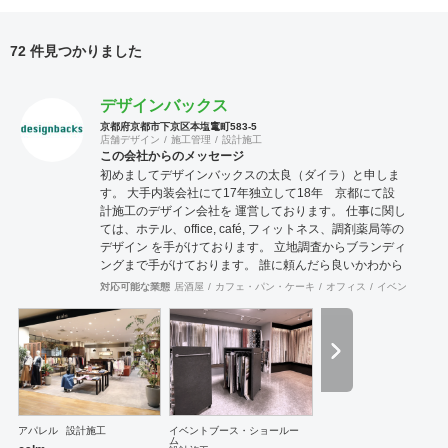
72 件見つかりました
デザインバックス
京都府京都市下京区本塩竃町583-5
店舗デザイン
施工管理
設計施工
この会社からのメッセージ
初めましてデザインバックスの太良（ダイラ）と申しま
す。 大手内装会社にて17年独立して18年 京都にて設
計施工のデザイン会社を 運営しております。 仕事に関し
ては、ホテル、office, café, フィットネス、調剤薬局等の
デザイン を手がけております。 立地調査からブランディ
ングまで手がけております。 誰に頼んだら良いかわから
ない事もご相談ください。 一緒に問題解決していければ
対応可能な業態
居酒屋
カフェ・パン・ケーキ
オフィス
イベントブース
と思います。
アパレル
設計施工
イベントブース・ショールー
ム