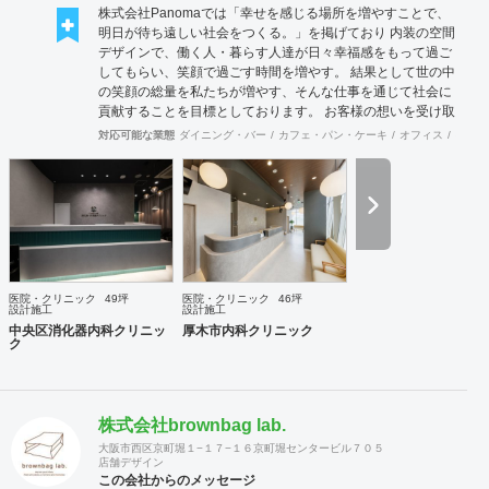
株式会社Panomaでは「幸せを感じる場所を増やすことで、
明日が待ち遠しい社会をつくる。」を掲げており 内装の空間
デザインで、働く人・暮らす人達が日々幸福感をもって過ご
してもらい、笑顔で過ごす時間を増やす。 結果として世の中
の笑顔の総量を私たちが増やす、そんな仕事を通じて社会に
貢献することを目標としております。 お客様の想いを受け取
り、その想いを具現化できるデザインと施工を心掛け、 創業
対応可能な業態
ダイニング・バー
カフェ・パン・ケーキ
オフィス
イベン
50年を超える安心と経験をもとに社員一丸となって取り組ん
でおります。 お客様満足を追求し「あなたに出会えてよかっ
た企業」であり続けれるよう貢献していきます。 医療施設に
特化した内装デザイン・施工の提供ブラインド『Clione』も
展開中です！ 是非ご連絡をお待ちしております！！
医院・クリニック
49坪
医院・クリニック
46坪
設計施工
設計施工
中央区消化器内科クリニッ
厚木市内科クリニック
ク
株式会社brownbag lab.
大阪市西区京町堀１−１７−１６京町堀センタービル７０５
店舗デザイン
この会社からのメッセージ