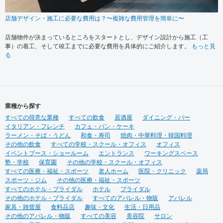
店舗デザイン・施工に必要な費用は？〜複雑な費用管理を簡単に〜
店舗物件が決まっているところをスタートとし、デザイン設計から施工（工
事）の着工、そして竣工までに必要な費用を具体的にご紹介します。
もっと見
る
業種から探す
すべての得意な業種
すべての飲食
居酒屋
ダイニング・バー
イタリアン・フレンチ
カフェ・パン・ケーキ
ラーメン・そば・うどん
和食・寿司
焼肉・中華料理・韓国料理
その他の飲食
すべての学校・スクール・オフィス
オフィス
イベントブース・ショールーム
エントランス
ワーキングスペース
塾・学校
保育園
その他の学校・スクール・オフィス
すべての医療・福祉・スポーツ
老人ホーム
医院・クリニック
薬局
スポーツ・ジム
その他の医療・福祉・スポーツ
すべてのホテル・ブライダル
ホテル
ブライダル
その他のホテル・ブライダル
すべてのアパレル・物販
アパレル
家具・雑貨屋
食料品店
趣味・文化
生活・日用品
その他のアパレル・物販
すべての美容
美容院
サロン