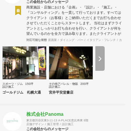
この会社からのメッセージ
商業施設・店舗における『企画』・『設計』・『施工』・
『コンサルティング』を一貫して行っております。すべては
クライアント（お客様）とご納得いただくまでお打ち合わせ
させていただくことからスタートします。 当社はまずクライ
アントとしっかりお打ち合わせを行い、クライアントが何を
望んでいるのかを全力で汲み取ります。またクライアントが
思い描いていることをどのように表現していいのかお困りの
対応可能な業態
居酒屋
ダイニング・バー
イタリアン・フレンチ
カフェ・
ときは、お打ち合せ時クライアントからのご要望をこれまで
培ってきた当社ならではのノウハウでご提案いたします。
スポーツ・ジム
150坪
その他アパレル・物販
200坪
設計施工
設計施工
ゴールドジム 札幌大通
宮井平安堂書店
株式会社Panoma
東京都渋谷区東3-11-13 A-PLACE恵比寿東 8階
店舗デザイン
施工管理
設計施工
この会社からのメッセージ