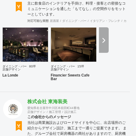
主に飲食店のインテリアを手掛け、料理・接客との密接なコ
ミュニケーションを通した「もてなし」の空間作りをモット
ーとしています。
対応可能な業態
居酒屋
ダイニング・バー
イタリアン・フレンチ
カフェ・
ダイニング・バー
80坪
ダイニング・バー
15坪
店舗デザイン
店舗デザイン
La Londe
Financier Sweets Cafe
Bar
株式会社 東海装美
愛知県名古屋市中川区本前田町44番地
店舗デザイン
施工管理
設計施工
この会社からのメッセージ
当社は商業施設およびロードサイドを中心に、出店場所のご
紹介からデザイン設計、施工まで一通りご提案できます。 ま
た、グループ会社で厨房機器の商社がありますので、厨房機