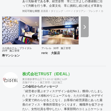
あり先駆者である事。経営姿勢 常に三方よしの価値観に沿
って判断を行う事。企業文化 常に挑戦し続け絶えず革新を
行う事。この3大原則を基に常にLe・Reveに関わる皆様全て
対応可能な業態
居酒屋
ダイニング・バー
イタリアン・フレンチ
カフェ・
に最良な商品提供ができる施工のプロで私達は有り続けま
す。 安価であること基本的に下請け会社として多くの下請け
仕事を請けていますので、価格競争力には自信を持っていま
す。しかし安価な会社は探せば他にもいらっしゃるでしょう
し、安く施工したにも関わらす直ぐに施工部分が劣化したり
トラブルが多くコストがかかっていては意味がありません。
弊社は安価である事は勿論、施工後のアフターフォローもき
っちりと対応させていただき本当の意味での安価と言ってい
その他ホテル・ブライダル
アパレル
30坪
施工管理
ただけるよう長期的なお客様との関係を築ける対応を心掛け
20坪
施工管理
reric 大阪店
ております。また、東京のお客様に対しても定期的に本部に
寿マンション
お邪魔しましてご挨拶させていただいております。
株式会社TRUST（IDEAL）
東京都多摩市山王下1-12-12 福満ビル2F
店舗デザイン
施工管理
設計施工
この会社からのメッセージ
「経営者が選ぶオフィスデザイン会社No.1」獲得いたしまし
た！ オフィス移転やリニューアルを、ただの引越しやデザイ
ン変更で終わらせることなく、お客様の経営課題にあった最
善のオフィス・事務所環境をつくります。 離職率を低下させ
たい、女性社員を増やしたい、事業部間のコミュニケーショ