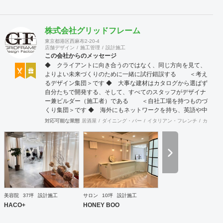
株式会社グリッドフレーム
東京都港区西麻布2-20-4
店舗デザイン
施工管理
設計施工
この会社からのメッセージ
◆ クライアントに向き合うのではなく、同じ方向を見て、
よりよい未来づくりのために一緒に試行錯誤する ＜考え
るデザイン集団＞です ◆ 大事な建材はカタログから選ばず
自分たちで開発する、そして、すべてのスタッフがデザイナ
ー兼ビルダー（施工者）である ＜自社工場を持つものづ
くり集団＞です ◆ 海外にもネットワークを持ち、英語や中
国語に堪能なスタッフたちが、海外から国内への出店をスム
対応可能な業態
居酒屋
ダイニング・バー
イタリアン・フレンチ
カフェ・
ーズに実現させる ＜国境のない設計集団＞です 設計施
工案件、設計＋造作物の案件、施工案件、造作物制作など、
多様な請負形態が可能です。工場では金属を中心にさまざま
な素材を用いた制作が可能で、例えば通常デザイン性とは無
縁な特定防火設備（鉄扉）などにも高いデザイン性を施すこ
とも可能です。 GRIDFRAME とりかえのきかない空間
https://gridframe.co.jp/ Synes(シネス) 霧のようなやわらか
な空間 http://synes.jp/ SOTOCHIKU 時間の蓄積を取り
美容院
37坪
設計施工
サロン
10坪
設計施工
込む空間 https://sotochiku.com/
HACO+
HONEY BOO