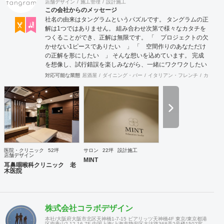
店舗デザイン
施工管理
設計施工
この会社からのメッセージ
社名の由来はタングラムというパズルです。 タングラムの正
解は1つではありません。 組み合わせ次第で様々なカタチを
つくることができ、正解は無限です。 「 プロジェクトの欠
かせない1ピースでありたい 」 「 空間作りのあなただけ
の正解を形にしたい 」 そんな想いを込めています。 完成
を想像し、試行錯誤を楽しみながら、 ​一緒にワクワクしたい
と思っています。
対応可能な業態
居酒屋
ダイニング・バー
イタリアン・フレンチ
カフェ・
医院・クリニック
52坪
サロン
22坪
設計施工
店舗デザイン
MINT
耳鼻咽喉科クリニック 老
木医院
株式会社コラボデザイン
本社/大阪府大阪市北区天神橋1-7-15 ビアリッツ天神橋4F 東京/東京都港
区南青山2-12-16-7F 中国上海/上海市静安区大沽路368弄2号楼1502室