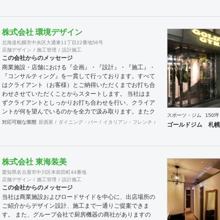
境のない設計集団＞です 設計施工案件、設計＋造作物の
案件、施工案件、造作物制作など、多様な請負形態が可能
です。工場では金属を中心にさまざまな素材を用いた制作
株式会社 環境デザイン
が可能で、例えば通常デザイン性とは無縁な特定防火設備
北海道札幌市中央区大通東11丁目22番地56号
（鉄扉）などにも高いデザイン性を施すことも可能です。
店舗デザイン
施工管理
設計施工
GRIDFRAME とりかえのきかない空間
この会社からのメッセージ
https://gridframe.co.jp/ Synes(シネス) 霧のようなやわら
商業施設・店舗における『企画』・『設計』・『施工』・
かな空間 http://synes.jp/ SOTOCHIKU 時間の蓄積を
『コンサルティング』を一貫して行っております。すべて
取り込む空間 https://sotochiku.com/
はクライアント（お客様）とご納得いただくまでお打ち合
わせさせていただくことからスタートします。 当社はま
ずクライアントとしっかりお打ち合わせを行い、クライア
ントが何を望んでいるのかを全力で汲み取ります。またク
スポーツ・ジム
150坪
ライアントが思い描いていることをどのように表現してい
対応可能な業態
居酒屋
ダイニング・バー
イタリアン・フレンチ
カフェ・パン・ケーキ
和
ゴールドジム 札幌
いのかお困りのときは、お打ち合せ時クライアントからの
ご要望をこれまで培ってきた当社ならではのノウハウでご
提案いたします。
株式会社 東海装美
愛知県名古屋市中川区本前田町44番地
店舗デザイン
施工管理
設計施工
この会社からのメッセージ
当社は商業施設およびロードサイドを中心に、出店場所の
ご紹介からデザイン設計、施工まで一通りご提案できま
す。 また、グループ会社で厨房機器の商社がありますの