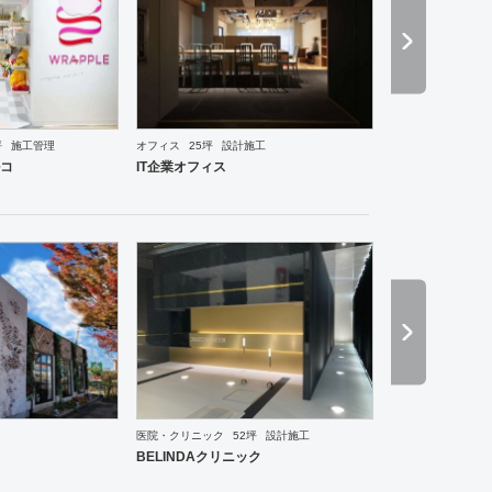
坪
施工管理
オフィス
25坪
設計施工
ーメン・そば・うどん
和食・寿司
焼肉・中華料理・韓国料理
オフィス
イベントブース・ショ
ルコ
IT企業オフィス
医院・クリニック
52坪
設計施工
ーメン・そば・うどん
和食・寿司
焼肉・中華料理・韓国料理
その他
オフィス
イベントブ
BELINDAクリニック