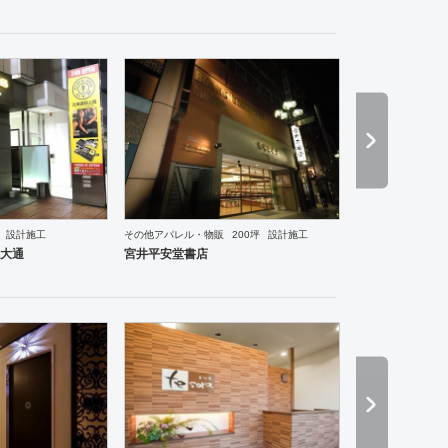
設計施工
その他アパレル・物販
200坪
設計施工
食・寿司
焼肉・中華料理・韓国料理
オフィス
イベントブース・ショールーム
エントランス
大通
宮井平安堂書店