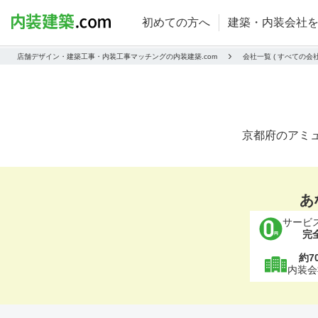
初めての方へ
建築・内装会社
店舗デザイン・建築工事・内装工事マッチングの内装建築.com
会社一覧 ( すべての
京都府のアミ
あ
サービ
完
約7
内装会