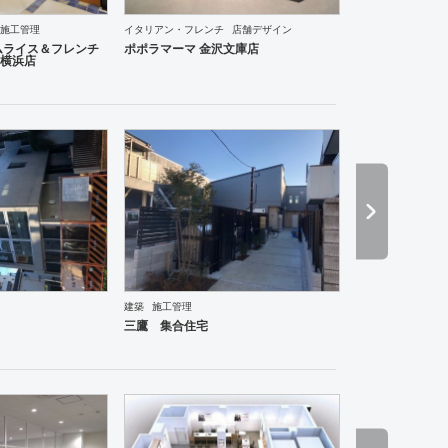
施工管理
イタリアン・フレンチ
店舗デザイン
ーメン・そば・うどん
和食・寿司
焼肉・中華料理・韓国料理
その他
オフィス
イベントブ
ムライス＆フレンチ
ポポラマーマ 金沢文庫店
横浜店
建築
施工管理
ーメン・そば・うどん
和食・寿司
焼肉・中華料理・韓国料理
その他
オフィス
イベントブ
三鷹 集合住宅