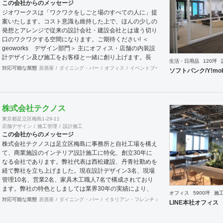
この会社からのメッセージ
ジオワークスは「ワクワクをしごと場のすべての人に」提
案いたします。コスト意識も維持した上で、ほんの少しの
発想とアレンジで従来の設計会社・建設会社とは違う切り
口のワクワクする空間になります。ご期待ください! ＜
geoworks デザイン部門＞ 主にオフィス・店舗の内装設
計デザイン及び施工をお客様と一緒に創り上げます。長
生活・日用品
120坪
年、大手ブランドショップ指定業者の施工知識もあり、商
対応可能な業態
居酒屋
ダイニング・バー
オフィス
イベントブース・ショールーム
エント
ソフトバンク/Y!mo
業施設、ロードサイド、商店街などにてデザイン・設計の
実績があります。 ＜team geoworks チーム:ジオワークス
＞ 会社創業からの「内装工事職」+「電気専門職」の自社
施工チームがおります。 長年にわたり、クオリティー向
株式会社テクノス
上してまいりました。伝達・理解スピードも速い為、結
東京都足立区梅島1-29-11
果、業界いち施工期間が速いと自負しております。 対応
店舗デザイン
施工管理
設計施工
可能エリア 関東・東北・東海・北陸・関西・中国・九州
この会社からのメッセージ
エリア ※北海道・四国・沖縄・離島は、要相談。実績あ
株式会社テクノスは足立区梅島に事務所と自社工場を構え
り。
て、商業施設のインテリア設計施工に特化、創立30年に
なる会社であります。弊社代表は西松建設、丹青社勤めを
経て弊社を立ち上げました。現在設計デザイン3名、現場
管理10名、営業2名、家具木工職人7名で構成されており
ます。弊社の特色としましては業界30年の実績により、
オフィス
5900坪
施
優れたトップ商空間デザイナーさん達と幅広いパイプを持
対応可能な業態
居酒屋
ダイニング・バー
イタリアン・フレンチ
カフェ・パン・ケーキ
ラ
LINE本社オフィス
っており、お客様のニーズにマッチングしたデザイナーさ
んの選出と弊社とのコラボによって、より高いレベルのご