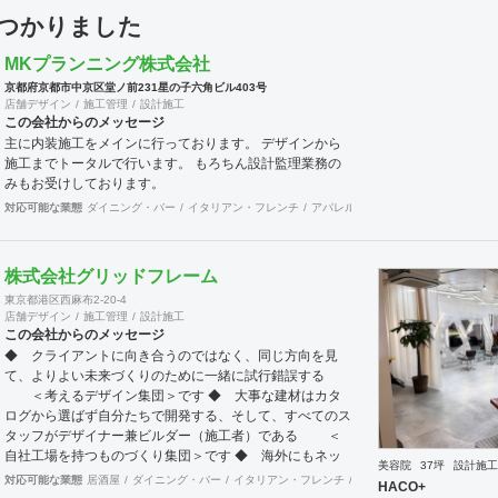
見つかりました
MKプランニング株式会社
京都府京都市中京区堂ノ前231星の子六角ビル403号
店舗デザイン
施工管理
設計施工
この会社からのメッセージ
主に内装施工をメインに行っております。 デザインから
施工までトータルで行います。 もろちん設計監理業務の
みもお受けしております。
対応可能な業態
ダイニング・バー
イタリアン・フレンチ
アパレル
食飯店
その他
美容院
株式会社グリッドフレーム
東京都港区西麻布2-20-4
店舗デザイン
施工管理
設計施工
この会社からのメッセージ
◆ クライアントに向き合うのではなく、同じ方向を見
て、よりよい未来づくりのために一緒に試行錯誤する
＜考えるデザイン集団＞です ◆ 大事な建材はカタ
ログから選ばず自分たちで開発する、そして、すべてのス
タッフがデザイナー兼ビルダー（施工者）である ＜
自社工場を持つものづくり集団＞です ◆ 海外にもネッ
美容院
37坪
設計施工
トワークを持ち、英語や中国語に堪能なスタッフたちが、
対応可能な業態
居酒屋
ダイニング・バー
イタリアン・フレンチ
カフェ・パン・ケーキ
ラ
HACO+
海外から国内への出店をスムーズに実現させる ＜国