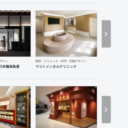
ングスペース
医院・クリニック
ホテル
ブライダル
アパレル
インテリア・雑貨
食飯店
ザイン
医院・クリニック
20坪
店舗デザイン
ce 日本橋高島屋
マコトメンタルクリニック