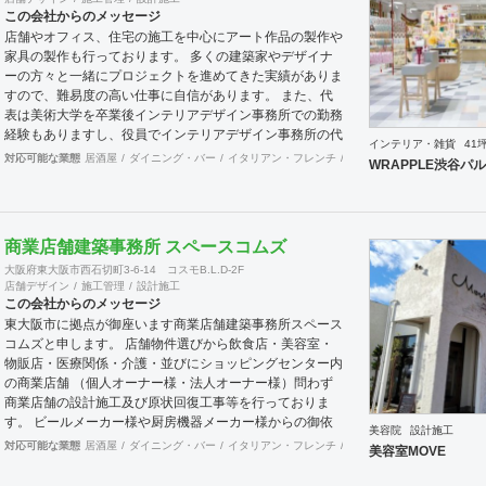
がかかっていては意味がありません。 弊社は安価である
この会社からのメッセージ
事は勿論、施工後のアフターフォローもきっちりと対応さ
店舗やオフィス、住宅の施工を中心にアート作品の製作や
せていただき本当の意味での安価と言っていただけるよう
家具の製作も行っております。 多くの建築家やデザイナ
長期的なお客様との関係を築ける対応を心掛けておりま
ーの方々と一緒にプロジェクトを進めてきた実績がありま
す。また、東京のお客様に対しても定期的に本部にお邪魔
すので、難易度の高い仕事に自信があります。 また、代
しましてご挨拶させていただいております。
表は美術大学を卒業後インテリアデザイン事務所での勤務
経験もありますし、役員でインテリアデザイン事務所の代
インテリア・雑貨
41
表を務めている者もおり、社内に4名のデザイナーを有し
対応可能な業態
居酒屋
ダイニング・バー
イタリアン・フレンチ
カフェ・パン・ケーキ
ラ
WRAPPLE渋谷パ
ています。 現場施工部隊は20代1名、40代2名、50代1名
の計4名を中心に手が回らない際は代表自信も現場に出ま
すので、社内で5名と専属の外注監理1名の6名で物件規模
や内容に応じて割り当てています。 さらに自社で木工職
商業店舗建築事務所 スペースコムズ
人を抱えており、内装工事において大きなボリュームを締
大阪府東大阪市西石切町3-6-14 コスモB.L.D-2F
める木工家具の製作には質、量ともに自信を持っておりま
店舗デザイン
施工管理
設計施工
す。 その他、自社で飲食店を経営しており業態の開発や
この会社からのメッセージ
レシピ提供、仕入先のコーディネート、人材教育なども行
東大阪市に拠点が御座います商業店舗建築事務所スペース
っており設計や施工だけにとらわれない様々な引き合いが
コムズと申します。 店舗物件選びから飲食店・美容室・
あります。 大手企業の新業態開発の際の社外プロジェク
物販店・医療関係・介護・並びにショッピングセンター内
トメンバーとしてノウハウ提供などの実績もあります。
の商業店舗 （個人オーナー様・法人オーナー様）問わず
商業店舗の設計施工及び原状回復工事等を行っておりま
す。 ビールメーカー様や厨房機器メーカー様からの御依
美容院
設計施工
頼の店舗工事も承っております。 御予算及び動線・デザ
対応可能な業態
居酒屋
ダイニング・バー
イタリアン・フレンチ
カフェ・パン・ケーキ
ラ
美容室MOVE
インをトータルに最良の御提案させて頂いており 設計か
ら施工・デザインまでをトータルにサポート致しますので