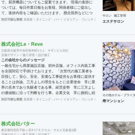
で、厨房機器についてもご提案できます。 現場の進捗に
ついては、毎日作業日報をお客様、関係者様にご提出し
て、進捗内容をご確認いただけます。 懸念箇所などにつ
サロン
施工管理
いてもスピーディーに確認、修正できます。 店舗内装の
対応可能な業態
居酒屋
ダイニング・バー
イタリアン・フレンチ
カフェ・パン・ケーキ
ラ
エステサロン
みならず、当社の店舗繁盛応援団は店舗にまつわることは
何でも相談に応じます。 食材業者、機器業者、プレスリ
リースなど何でもご相談ください。
株式会社Le・Reve
大阪府大阪市中央区南本町2-1-1 サザンビル302
店舗デザイン
施工管理
設計施工
この会社からのメッセージ
一般住宅から商業施設店舗、郊外店舗、オフィス内装工事
を全国対応で手掛けております。 「次世代の施工業者を
目指して」安心、安全、安価な工事提供をお客様に提供す
ることは勿論、三方よしの理念をもとに企業使命 常に業
界の見本であり先駆者である事。経営姿勢 常に三方よし
の価値観に沿って判断を行う事。企業文化 常に挑戦し続
その他ホテル・ブライ
け絶えず革新を行う事。この3大原則を基に常にLe・
対応可能な業態
居酒屋
ダイニング・バー
イタリアン・フレンチ
カフェ・パン・ケーキ
ラ
寿マンション
Reveに関わる皆様全てに最良な商品提供ができる施工の
プロで私達は有り続けます。 安価であること基本的に下
請け会社として多くの下請け仕事を請けていますので、価
格競争力には自信を持っています。しかし安価な会社は探
株式会社バター
せば他にもいらっしゃるでしょうし、安く施工したにも関
東京都渋谷区千駄ヶ谷3-17-5 グエル・サカエ北参道1階
わらす直ぐに施工部分が劣化したりトラブルが多くコスト
店舗デザイン
施工管理
設計施工