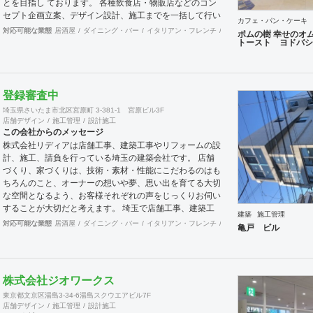
とを目指し ております。 各種飲食店・物販店などのコン
セプト企画立案、デザイン設計、施工までを一括して行い
カフェ・パン・ケーキ
ます。
対応可能な業態
居酒屋
ダイニング・バー
イタリアン・フレンチ
カフェ・パン・ケーキ
ラ
ポムの樹 幸せのオ
トースト ヨドバシ
登録審査中
埼玉県さいたま市北区宮原町 3-381-1 宮原ビル3F
店舗デザイン
施工管理
設計施工
この会社からのメッセージ
株式会社リディアは店舗工事、建築工事やリフォームの設
計、施工、請負を行っている埼玉の建築会社です。 店舗
づくり、家づくりは、技術・素材・性能にこだわるのはも
ちろんのこと、オーナーの想いや夢、思い出を育てる大切
な空間となるよう、お客様それぞれの声をじっくりお伺い
することが大切だと考えます。 埼玉で店舗工事、建築工
建築
施工管理
事やリフォームをお考えの方はお気軽に私たちにご相談く
対応可能な業態
居酒屋
ダイニング・バー
イタリアン・フレンチ
カフェ・パン・ケーキ
ラ
亀戸 ビル
ださい。
株式会社ジオワークス
東京都文京区湯島3-34-6湯島スクウエアビル7F
店舗デザイン
施工管理
設計施工