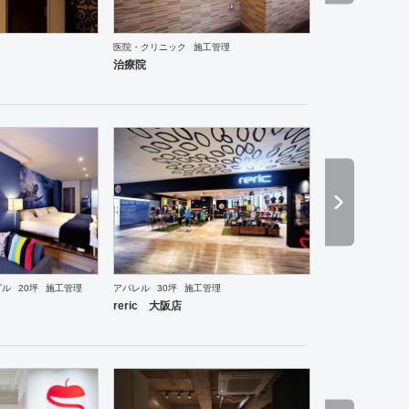
医院・クリニック
施工管理
ーメン・そば・うどん
和食・寿司
焼肉・中華料理・韓国料理
その他
オフィス
イベントブ
治療院
ダル
20坪
施工管理
アパレル
30坪
施工管理
ーメン・そば・うどん
和食・寿司
焼肉・中華料理・韓国料理
その他
オフィス
イベントブ
reric 大阪店