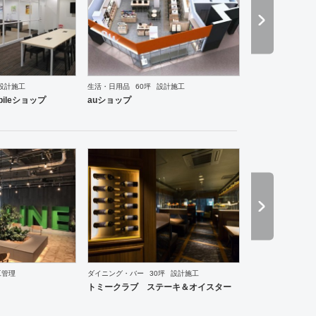
設計施工
生活・日用品
60坪
設計施工
ランス
ワーキングスペース
塾・学校
保育園
その他
医院・クリニック
薬局
スポーツ・
bileショップ
auショップ
工管理
ダイニング・バー
30坪
設計施工
ーメン・そば・うどん
和食・寿司
焼肉・中華料理・韓国料理
その他
オフィス
イベントブ
トミークラブ ステーキ＆オイスター