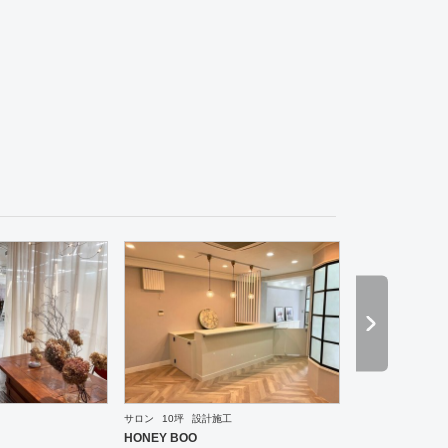
パチンコ
カラオケ
ダーツ・ビリヤード
その他
居酒屋
イタリアン・フレンチ
ブライダ
サロン
10坪
設計施工
ーメン・そば・うどん
和食・寿司
焼肉・中華料理・韓国料理
その他
オフィス
イベントブ
HONEY BOO