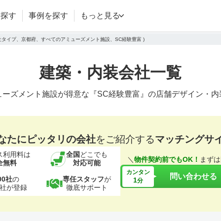
を探す
事例を探す
もっと見る
会社タイプ、京都府、すべてのアミューズメント施設、SC経験豊富 )
建築・内装会社一覧
ューズメント施設が得意な『SC経験豊富』の店舗デザイン・内
なたにピッタリの会社
をご紹介する
マッチングサ
ス利用料は
全国
どこでも
＼
物件契約前でもOK！
まずは
全無料
対応可能
カンタン
問い合わせる
00社
の
専任スタッフ
が
1
分
社が登録
徹底サポート