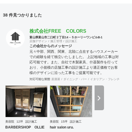
38 件見つかりました
株式会社FREE COLORS
富山県富山市二口町２丁目14－５ホーリーワンビルB-1
店舗デザイン
施工管理
設計施工
この会社からのメッセージ
元々中部、関西、関東、北陸に点在するハウスメーカー
での経験を経て独立いたしました。 上記地域の工事は対
応可能です。また、自社で木製家具、什器製作を行って
おり、小規模の店舗工事の設計施工より適正価格でお客
様のデザインに沿った工事をご提案可能です。
対応可能な業態
居酒屋
ダイニング・バー
イタリアン・フレンチ
カフェ
美容院
12坪
設計施工
美容院
15坪
設計施工
BARBERSHOP OLLIE
hair salon uru.