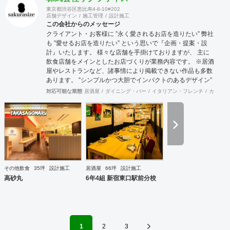
東京都渋谷区恵比寿4-8-10#202
店舗デザイン
施工管理
設計施工
この会社からのメッセージ
クライアント・お客様に ”永く愛されるお店を造りたい” 弊社
も ”愛せるお店を造りたい” という思いで『企画・提案・設
計』いたします。 様々な店舗を手掛けておりますが、 主に
飲食店舗をメインとしたお店づくりが業務内容です。 ※居酒
屋やレストランなど、諸事情により掲載できない作品も多数
あります。 ”シンプルかつ大胆でインパクトのあるデザイン”
そして ”カユいところにも手の届いているデザイン” をモット
対応可能な業態
居酒屋
ダイニング・バー
イタリアン・フレンチ
カフェ・
ーに、 グラフィックから店舗設計デザインまで店舗イメージ
を統一させたデザインをいたします。
その他飲食
35坪
設計施工
居酒屋
66坪
設計施工
高砂丸
6年4組 新宿東口駅前分校
1
2
3