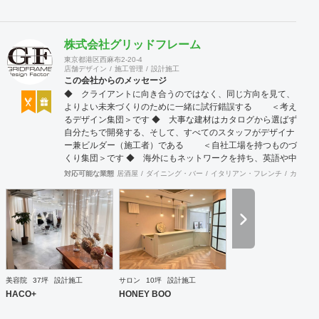
株式会社グリッドフレーム
東京都港区西麻布2-20-4
店舗デザイン
施工管理
設計施工
この会社からのメッセージ
◆ クライアントに向き合うのではなく、同じ方向を見て、
よりよい未来づくりのために一緒に試行錯誤する ＜考え
るデザイン集団＞です ◆ 大事な建材はカタログから選ばず
自分たちで開発する、そして、すべてのスタッフがデザイナ
ー兼ビルダー（施工者）である ＜自社工場を持つものづ
くり集団＞です ◆ 海外にもネットワークを持ち、英語や中
国語に堪能なスタッフたちが、海外から国内への出店をスム
対応可能な業態
居酒屋
ダイニング・バー
イタリアン・フレンチ
カフェ・
ーズに実現させる ＜国境のない設計集団＞です 設計施
工案件、設計＋造作物の案件、施工案件、造作物制作など、
多様な請負形態が可能です。工場では金属を中心にさまざま
な素材を用いた制作が可能で、例えば通常デザイン性とは無
縁な特定防火設備（鉄扉）などにも高いデザイン性を施すこ
とも可能です。 GRIDFRAME とりかえのきかない空間
https://gridframe.co.jp/ Synes(シネス) 霧のようなやわらか
な空間 http://synes.jp/ SOTOCHIKU 時間の蓄積を取り
美容院
37坪
設計施工
サロン
10坪
設計施工
込む空間 https://sotochiku.com/
HACO+
HONEY BOO