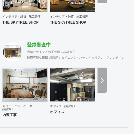
インテリア・雑貨
施工管理
インテリア・雑貨
施工管理
THE SKYTREE SHOP
THE SKYTREE SHOP
登録審査中
店舗デザイン
施工管理
設計施工
対応可能な業態
居酒屋
ダイニング・バー
イタリアン・フレンチ
カフェ・
カフェ・パン・ケーキ
オフィス
設計施工
設計施工
オフィス
内装工事