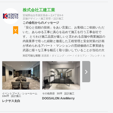
株式会社工建工業
宮城県仙台市泉区長命ヶ丘4丁目9-6
店舗デザイン
施工管理
設計施工
この会社からのメッセージ
「安心と信頼の技術」をあい言葉に、お客様にご依頼いただ
いた、あらゆる工事に真心を込めて施工を行う工事会社で
す。 とりわけ施工品質が厳しいと言われる店舗や商業施設の
内装業界で培った経験と徹底した工程管理と安全対策の計画
が求められるアパート・マンションの営繕修繕の工事実績を
武器に様々な工事を幅広く取り扱いしていることが当社の大
きな特徴です。
対応可能な業態
居酒屋
ダイニング・バー
イタリアン・フレンチ
カフェ・
イベントブース・ショールーム
その他美容
30坪
設計施工
184坪
設計施工
DOGSALON AnnMerry
レクサス太白