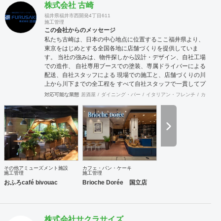
株式会社 古崎
福井県福井市西開発4丁目611
施工管理
この会社からのメッセージ
私たち古崎は、日本の中心地点に位置するここ福井県より、
東京をはじめとする全国各地に店舗づくりを提供していま
す。 当社の強みは、物件探しから設計・デザイン、自社工場
での造作、 自社専用ブースでの塗装、専属ドライバーによる
配送、自社スタッフによる 現場での施工と、店舗づくりの川
上から川下までの全工程を すべて自社スタッフで一貫してプ
ロデュースできること。 店舗づくり・内装工事はぜひ、私た
対応可能な業態
居酒屋
ダイニング・バー
イタリアン・フレンチ
カフェ・
ち古崎の団結力におまかせくださいませ。
その他アミューズメント施設
カフェ・パン・ケーキ
施工管理
施工管理
おふろcafé bivouac
Brioche Dorée 国立店
株式会社サクラサイズ