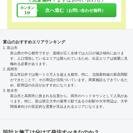
カンタン
次へ進む
（お問い合わせ無料）
1
分
富山のおすすめエリアランキング
1. 富山市
富山県の中心都市ですが、面積が広く全体では人口が減少傾向にありま
す。人口増加しているエリアは限られているため、出店エリアは慎重に見
極める必要があります。
2. 高岡市
富山市以外では唯一１０万人を超える都市。特に、北陸新幹線の新高岡駅
ができたことで、その周辺が活気づいています。商業施設もできているた
め、駅周辺の出店がおすすめになります。
3. 射水市
富山市と高岡市に挟まれる位置から、両市のベッドタウンとして人気があ
ります。特に、富山県立大学の最寄り駅である小杉駅や大学周辺は、大学
関係者向けの安定的な需要が見込まれるエリアになります。
設計と施工は分けて発注すべきなのか？