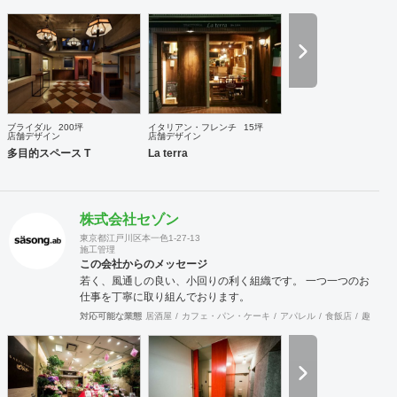
ことを心掛けています。 新しいようで新しくないものを作り
続けていきたいと考えています。
ブライダル
200坪
イタリアン・フレンチ
15坪
店舗デザイン
店舗デザイン
多目的スペース T
La terra
株式会社セゾン
東京都江戸川区本一色1-27-13
施工管理
この会社からのメッセージ
若く、風通しの良い、小回りの利く組織です。 一つ一つのお
仕事を丁寧に取り組んでおります。
対応可能な業態
居酒屋
カフェ・パン・ケーキ
アパレル
食飯店
趣味・文