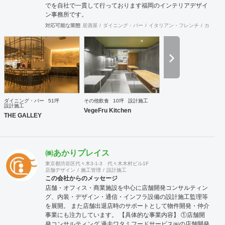
でを自社で一貫して行っております福岡のインテリアデザイ
ン事務所です。
対応可能な業態
居酒屋
ダイニング・バー
イタリアン・フレンチ
カフェ・
ダイニング・バー
51坪
その他飲食
10坪
設計施工
設計施工
VegeFru Kitchen
THE GALLEY
㈱あかりプレイス
東京都渋谷区代々木3-1-3 代々木木村ビル1F
店舗デザイン
施工管理
設計施工
この会社からのメッセージ
店舗・オフィス・商業施設を中心に店舗開発コンサルティン
グ、内装・デザイン・通信・インフラ設備の設計施工監理等
を展開。 また店舗出退店時のサポートとして物件開発・仲介
事業にも注力しています。 【具体的な事業内容】 ①店舗開
発コンサルティング 過去ワタミフードサービス㈱の店舗開発