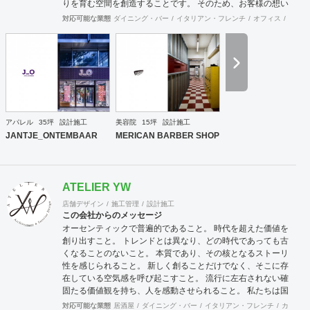
りを育む空間を創造することです。 そのため、お客様の想い
を汲み取り、独自性とインパクトを持った空間をデザインす
対応可能な業態
ダイニング・バー
イタリアン・フレンチ
オフィス
スポー
ることを心掛けています。 プロジェクトごとに最適な施工体
制を構築し、高品質かつ効率的な施工を実現しています。納
期や工期、予算的制約などにも配慮しながら、設計段階から
最終的なクオリティまでを想定して設計や施工を行っていま
す。 専門の担当者を配備し、無駄のない効率的な選択を注視
することで、恒久的な空間造りを心掛けています。 感情に訴
える空間デザインを通じて、人々が豊かな感情を育み、深い
繋がりを持つ空間を提供し続けることがリノベーション事業
アパレル
35坪
設計施工
美容院
15坪
設計施工
部の事業目的です。
JANTJE_ONTEMBAAR
MERICAN BARBER SHOP
ATELIER YW
店舗デザイン
施工管理
設計施工
この会社からのメッセージ
オーセンティックで普遍的であること。 時代を超えた価値を
創り出すこと。 トレンドとは異なり、どの時代であっても古
くなることのないこと。 本質であり、その核となるストーリ
性を感じられること。 新しく創ることだけでなく、そこに存
在している空気感を呼び起こすこと。 流行に左右されない確
固たる価値観を持ち、人を感動させられること。 私たちは国
際的なバランス感覚を持ちながら、 柔軟に設計デザインする
対応可能な業態
居酒屋
ダイニング・バー
イタリアン・フレンチ
カフェ・