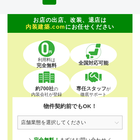
お店の出店、改装、退店は
内装建築.com
にお任せください
利用料は
全国対応可能
完全無料
約700社
専任スタッフ
の
が
内装会社が登録
徹底サポート
物件契約前でもOK！
＼
完全無料！
まずはお問い合わせ／