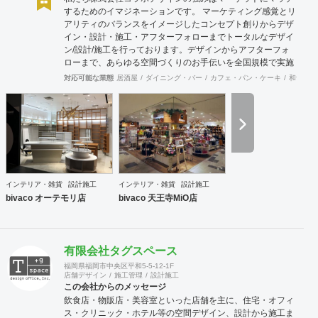
するためのイマジネーションです。 マーケティング感覚とリ
アリティのバランスをイメージしたコンセプト創りからデザ
イン・設計・施工・アフターフォローまでトータルなデザイ
ン/設計/施工を行っております。デザインからアフターフォ
ローまで、あらゆる空間づくりのお手伝いを全国規模で実施
できます。上海にもオフィスがございますので、中国での実
対応可能な業態
居酒屋
ダイニング・バー
カフェ・パン・ケーキ
和食・寿
施も可能です。
インテリア・雑貨
設計施工
インテリア・雑貨
設計施工
bivaco オーテモリ店
bivaco 天王寺MiO店
有限会社タグスペース
福岡県福岡市中央区平和5-5-12-1F
店舗デザイン
施工管理
設計施工
この会社からのメッセージ
飲食店・物販店・美容室といった店舗を主に、住宅・オフィ
ス・クリニック・ホテル等の空間デザイン、設計から施工ま