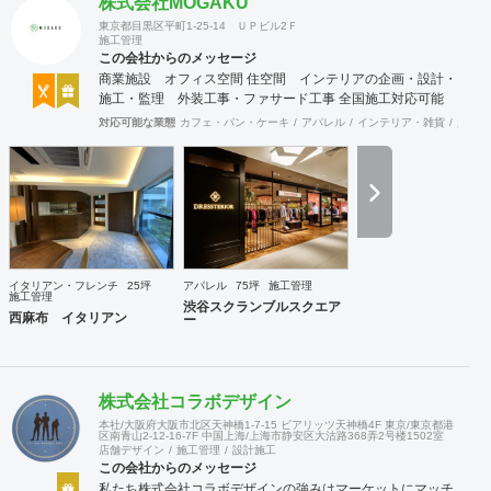
株式会社MOGAKU
東京都目黒区平町1-25-14 ＵＰビル2Ｆ
施工管理
この会社からのメッセージ
商業施設 オフィス空間 住空間 インテリアの企画・設計・
施工・監理 外装工事・ファサード工事 全国施工対応可能
対応可能な業態
カフェ・パン・ケーキ
アパレル
インテリア・雑貨
趣味・
イタリアン・フレンチ
25坪
アパレル
75坪
施工管理
施工管理
渋谷スクランブルスクエア
西麻布 イタリアン
ー
株式会社コラボデザイン
本社/大阪府大阪市北区天神橋1-7-15 ビアリッツ天神橋4F 東京/東京都港
区南青山2-12-16-7F 中国上海/上海市静安区大沽路368弄2号楼1502室
店舗デザイン
施工管理
設計施工
この会社からのメッセージ
私たち株式会社コラボデザインの強みはマーケットにマッチ