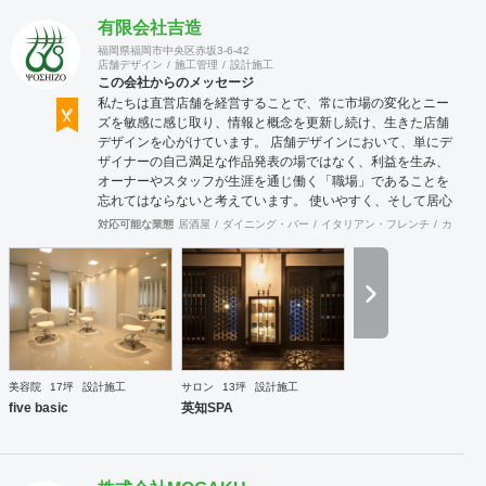
有限会社吉造
福岡県福岡市中央区赤坂3-6-42
店舗デザイン
施工管理
設計施工
この会社からのメッセージ
私たちは直営店舗を経営することで、常に市場の変化とニー
ズを敏感に感じ取り、情報と概念を更新し続け、生きた店舗
デザインを心がけています。 店舗デザインにおいて、単にデ
ザイナーの自己満足な作品発表の場ではなく、利益を生み、
オーナーやスタッフが生涯を通じ働く「職場」であることを
忘れてはならないと考えています。 使いやすく、そして居心
地がよく、時代の流れに左右されない強さを持った店舗デザ
対応可能な業態
居酒屋
ダイニング・バー
イタリアン・フレンチ
カフェ・
インを私たちは提案します。 また、グループ会社に不動産事
業と開業コンサルティング事業をそなえており、テナント・
出店地選びや資金調達から実践に基づいたサポートが可能で
す。 まずはお気軽に、ご相談ください。
美容院
17坪
設計施工
サロン
13坪
設計施工
five basic
英知SPA