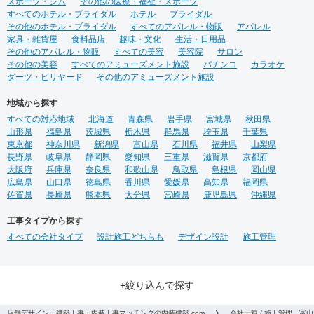
スポーツ・ジム
その他の医療・福祉・スポーツ
すべてのホテル・ブライダル
ホテル
ブライダル
その他のホテル・ブライダル
すべてのアパレル・物販
アパレル
家具・雑貨屋
食料品店
趣味・文化
生活・日用品
その他のアパレル・物販
すべての美容
美容院
サロン
その他の美容
すべてのアミューズメント施設
パチンコ
カラオケ
ダーツ・ビリヤード
その他のアミューズメント施設
地域から探す
すべての対応地域
北海道
青森県
岩手県
宮城県
秋田県
山形県
福島県
茨城県
栃木県
群馬県
埼玉県
千葉県
東京都
神奈川県
新潟県
富山県
石川県
福井県
山梨県
長野県
岐阜県
静岡県
愛知県
三重県
滋賀県
京都府
大阪府
兵庫県
奈良県
和歌山県
鳥取県
島根県
岡山県
広島県
山口県
徳島県
香川県
愛媛県
高知県
福岡県
佐賀県
長崎県
熊本県
大分県
宮崎県
鹿児島県
沖縄県
工事タイプから探す
すべての会社タイプ
設計施工どちらも
デザイン設計
施工管理
+絞り込んで探す
店舗デザイン・建築工事・内装工事マッチングの内装建築.com
会社一覧 ( 施工管理、富