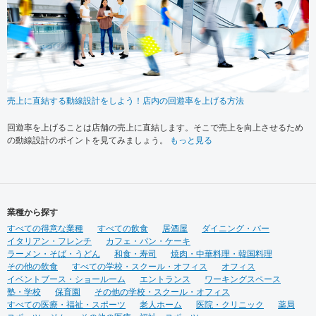
売上に直結する動線設計をしよう！店内の回遊率を上げる方法
回遊率を上げることは店舗の売上に直結します。そこで売上を向上させるため
の動線設計のポイントを見てみましょう。
もっと見る
業種から探す
すべての得意な業種
すべての飲食
居酒屋
ダイニング・バー
イタリアン・フレンチ
カフェ・パン・ケーキ
ラーメン・そば・うどん
和食・寿司
焼肉・中華料理・韓国料理
その他の飲食
すべての学校・スクール・オフィス
オフィス
イベントブース・ショールーム
エントランス
ワーキングスペース
塾・学校
保育園
その他の学校・スクール・オフィス
すべての医療・福祉・スポーツ
老人ホーム
医院・クリニック
薬局