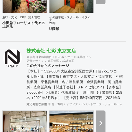
趣味・文化
13坪
施工管理
その他学校・スクール・オフィ
ス
小田急フローリスト代々木
20坪
上原店
U様邸
株式会社 七彩 東京支店
東京都台東区柳橋1丁目23-6 ワコール浅草橋ビル
店舗デザイン
施工管理
設計施工
この会社からのメッセージ
【本社】〒532-0004 大阪市淀川区西宮原1丁目7-51 ワコー
ル大阪ビル 【事業所】東京支店・大阪支店・福岡支店・札幌
営業所・東北営業所・名古屋営業所・金沢営業所・岡山営業
所・広島営業所 【関連子会社】ＳＲＰ七彩(タイ) 【資本金】
9,000万円 【代表者】代表取締役 瀬川 剛 【従業員数】258
名（2021年3月現在） 【売上高】58億40百万円（2021年3
月期） 【主要得意先】全国主要百貨店、アパレルメーカー、
対応可能な業態
和食・寿司
オフィス
イベントブース・ショールーム
エン
問屋、各種専門店、 全国主要ファッションチ
ェーン店、デザイン設計事務所、各種学校、病医院な
ど