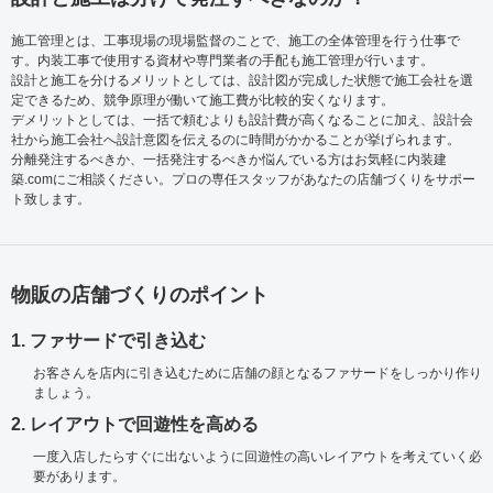
施工管理とは、工事現場の現場監督のことで、施工の全体管理を行う仕事で
す。内装工事で使用する資材や専門業者の手配も施工管理が行います。
設計と施工を分けるメリットとしては、設計図が完成した状態で施工会社を選
定できるため、競争原理が働いて施工費が比較的安くなります。
デメリットとしては、一括で頼むよりも設計費が高くなることに加え、設計会
社から施工会社へ設計意図を伝えるのに時間がかかることが挙げられます。
分離発注するべきか、一括発注するべきか悩んでいる方はお気軽に内装建
築.comにご相談ください。プロの専任スタッフがあなたの店舗づくりをサポー
ト致します。
物販の店舗づくりのポイント
1. ファサードで引き込む
お客さんを店内に引き込むために店舗の顔となるファサードをしっかり作り
ましょう。
2. レイアウトで回遊性を高める
一度入店したらすぐに出ないように回遊性の高いレイアウトを考えていく必
要があります。