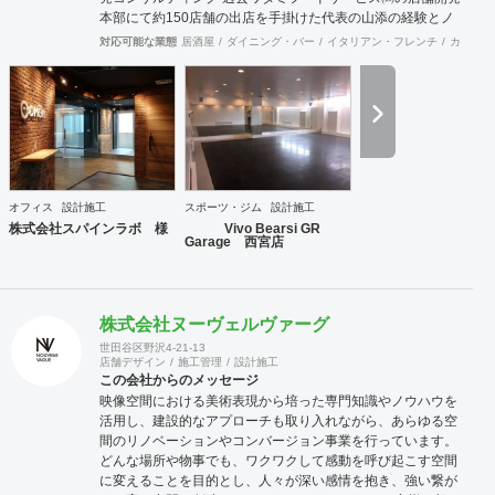
本部にて約150店舗の出店を手掛けた代表の山添の経験とノ
ウハウが凝縮した事業。 物件開発だけではなく、店舗の出店
対応可能な業態
居酒屋
ダイニング・バー
イタリアン・フレンチ
カフェ・
戦略の立案や店舗開発育成コンサルティングまで、店舗開発
に関わる全ての業務をトータル的にサポート致します。 ②内
装工事・施工監理 会社設立から36年目という豊富な経験実
績により、高い技術を持った職人と経験豊富な現場監理によ
り、店舗デザイン設計から施工監理までを一括してワンスト
ップでご提供いたします。 ③不動産仲介（店舗・オフィス仲
介、サブリース） 多くの出退店に携わってきたネットワーク
を活かし、退店前情報から居抜き物件情報や首都圏を中心に
オフィス
設計施工
スポーツ・ジム
設計施工
全国のオフィスビルや店舗物件の情報を集約し、出店希望の
株式会社スパインラボ 様
Vivo Bearsi GR
多い都心部、郊外主要駅をはじめ、ロードサイドの主要幹線
Garage 西宮店
道路において日々、物件開拓を行っております。 【弊社ホー
ムページ】 https://acari-place.co.jp/
株式会社ヌーヴェルヴァーグ
世田谷区野沢4-21-13
店舗デザイン
施工管理
設計施工
この会社からのメッセージ
映像空間における美術表現から培った専門知識やノウハウを
活用し、建設的なアプローチも取り入れながら、あらゆる空
間のリノベーションやコンバージョン事業を行っています。
どんな場所や物事でも、ワクワクして感動を呼び起こす空間
に変えることを目的とし、人々が深い感情を抱き、強い繋が