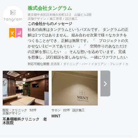
株式会社タングラム
東京都中央区日本橋久松町12-2 山脇ビル2階
店舗デザイン
施工管理
設計施工
この会社からのメッセージ
社名の由来はタングラムというパズルです。 タングラムの正
解は1つではありません。 組み合わせ次第で様々なカタチを
つくることができ、正解は無限です。 「 プロジェクトの欠
かせない1ピースでありたい 」 「 空間作りのあなただけ
の正解を形にしたい 」 そんな想いを込めています。 完成
を想像し、試行錯誤を楽しみながら、 ​一緒にワクワクしたい
と思っています。
対応可能な業態
居酒屋
ダイニング・バー
イタリアン・フレンチ
カフェ・
医院・クリニック
52坪
サロン
22坪
設計施工
店舗デザイン
MINT
耳鼻咽喉科クリニック 老
木医院