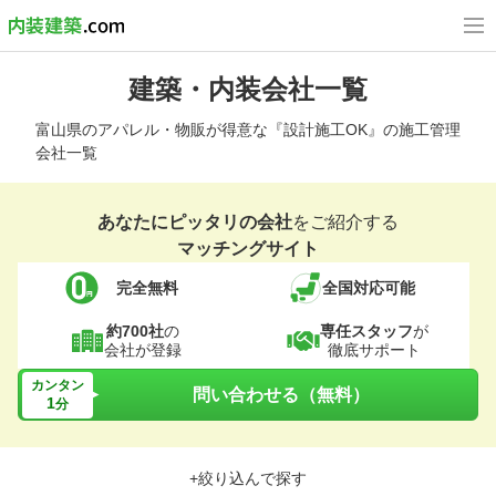
建築・内装会社一覧
富山県のアパレル・物販が得意な『設計施工OK』の施工管理
会社一覧
あなたにピッタリの会社
をご紹介する
マッチングサイト
完全無料
全国対応可能
約700社
の
専任スタッフ
が
会社が登録
徹底サポート
カンタン
問い合わせる（無料）
1
分
+絞り込んで探す