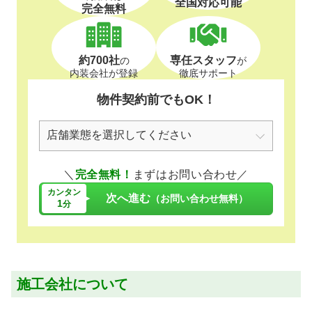
全国対応可能
完全無料
約700社
専任スタッフ
の
が
内装会社が登録
徹底サポート
物件契約前でもOK！
＼
完全無料！
まずはお問い合わせ／
カンタン
次へ進む
（お問い合わせ無料）
1
分
施工会社について