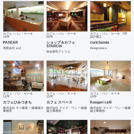
カフェ・パン・ケーキ
カフェ・パン・ケーキ
カフェ・パン・ケーキ
7坪
10坪
69坪
設計施工
PASEAR
ショップ＆カフェ
curichanda
STARCIA
有限会社 ao2
Designista-s
柿谷耕司アトリエ
カフェ・パン・ケーキ
カフェ・パン・ケーキ
カフェ・パン・ケーキ
12坪
15坪
18坪
カフェひみつきち
カフェ スペース
Koagari café
株式会社 モリ建装 一級建築士
株式会社 マイズ・ワン 一級建
株式会社 マイズ・ワン 一級建
事務所
築士事務所
築士事務所