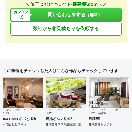
＼施工会社について
内装建築.com
へ／
カンタン
問い合わせをする
（無料）
1
分
数社から相見積もりを依頼する
この事例をチェックした人はこんな作品もチェックしています
カフェ・パン・ケーキ
カフェ・パン・ケーキ
カフェ・パン・ケーキ
18坪
50坪
27坪
設計施工
tea room ポポとポタ
鏡池どんぐりﾊｳｽ
FILTER
有限会社ビスキュ
株式会社ＳＯＵ建築設計室
株式会社ドラフト