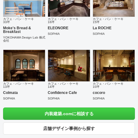
カフェ・パン・ケーキ
カフェ・パン・ケーキ
カフェ・パン・ケーキ
33坪
16坪
15坪
Moke's Bread &
ELEONORE
La ROCHE
Breakfast
SOPHIA
SOPHIA
YOKOHAMA Design Lab 株式
会社
カフェ・パン・ケーキ
カフェ・パン・ケーキ
カフェ・パン・ケーキ
13坪
14坪
10坪
Colmata
Confidence Cafe
cocoro
SOPHIA
SOPHIA
SOPHIA
内装建築.comに相談する
店舗デザイン事例から探す