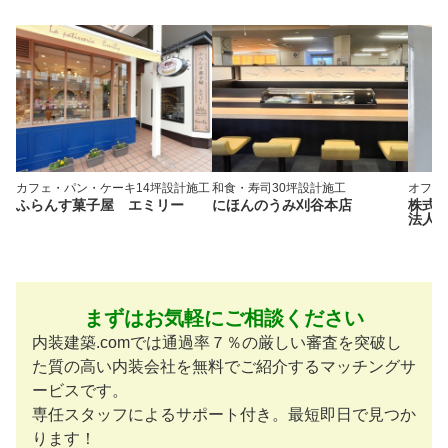
カフェ・パン・ケーキ
14坪
設計施工
和食・寿司
30坪
設計施工
オフィ
ふらんす菓子屋 エミリー
にほんのうみ刈谷本店
株式
法人
まずはお気軽にご相談ください
内装建築.comでは通過率７％の厳しい審査を突破し
た質の高い内装会社を無料でご紹介するマッチングサ
ービスです。
専任スタッフによるサポート付き。最短即日で見つか
ります！