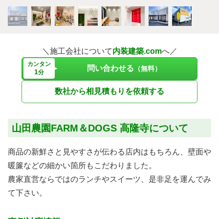
＼施工会社について
内装建築.com
へ／
カンタン
問い合わせる
（無料）
1
分
数社から相見積もりを依頼する
山田農園FARM＆DOGS 高隆寺について
商品の新鮮さと見やすさが伝わる店内はもちろん、壁面や
暖簾などの細かい箇所もこだわりました。
農家直営ならではのランチやスイーツ、是非足を運んでみ
て下さい。