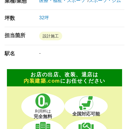
業種/業態
医療・福祉・スポーツ
スポーツ・ジム
坪数
32坪
担当箇所
設計施工
駅名
-
お店の出店、改装、退店は
内装建築.com
にお任せください
利用料は
全国対応可能
完全無料