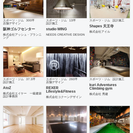
スポーツ・ジム
300坪
スポーツ・ジム
13坪
スポーツ・ジム
設計施工
店舗デザイン
設計施工
Shapes 天王寺
阪神ゴルフセンター
studio WING
株式会社アイル
株式会社アッシュ・プランニ
NEEDS CREATIVE DESIGN
ング
スポーツ・ジム
37.3坪
スポーツ・ジム
260坪
スポーツ・ジム
設計施工
設計施工
店舗デザイン
kuri Adventures
AtoZ
REXER
Climbing gym
Lifestyle&Fitness
株式会社エイケー 一級建築
株式会社 秀建
設計事務所
株式会社コクーンデザイン