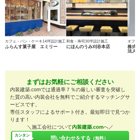
カフェ・パン・ケーキ
14坪
設計施工
和食・寿司
30坪
設計施工
オフィ
ふらんす菓子屋 エミリー
にほんのうみ刈谷本店
株式
法人
まずはお気軽にご相談ください
内装建築.comでは通過率７％の厳しい審査を突破し
た質の高い内装会社を無料でご紹介するマッチングサ
ービスです。
専任スタッフによるサポート付き。最短即日で見つか
ります！
＼施工会社について
内装建築.com
へ／
カンタン
問い合わせをする
（無料）