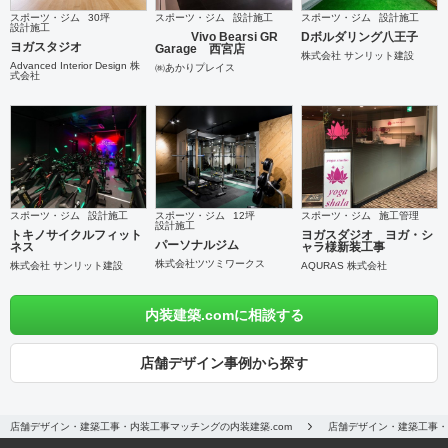
スポーツ・ジム
30坪
スポーツ・ジム
設計施工
スポーツ・ジム
設計施工
設計施工
Vivo Bearsi GR
Dボルダリング八王子
ヨガスタジオ
Garage 西宮店
株式会社 サンリット建設
Advanced Interior Design 株
㈱あかりプレイス
式会社
スポーツ・ジム
設計施工
スポーツ・ジム
12坪
スポーツ・ジム
施工管理
設計施工
トキノサイクルフィット
ヨガスダジオ ヨガ・シ
パーソナルジム
ネス
ャラ様新装工事
株式会社ツツミワークス
株式会社 サンリット建設
AQURAS 株式会社
内装建築.comに相談する
店舗デザイン事例から探す
店舗デザイン・建築工事・内装工事マッチングの内装建築.com
店舗デザイン・建築工事・