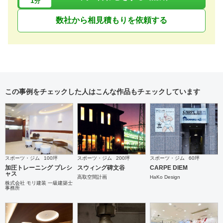
1
分
数社から相見積もりを依頼する
この事例をチェックした人はこんな作品もチェックしています
スポーツ・ジム
100坪
スポーツ・ジム
200坪
スポーツ・ジム
60坪
加圧トレーニング プレシ
スウィング碑文谷
CARPE DIEM
ャス
高取空間計画
HaKo Design
株式会社 モリ建装 一級建築士
事務所