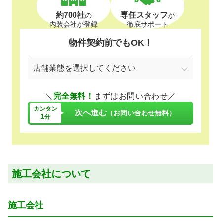
約700社
専任スタッフ
の
が
内装会社が登録
徹底サポート
物件契約前でもOK！
＼
完全無料！
まずはお問い合わせ／
カンタン
次へ進む
（お問い合わせ無料）
1
分
施工会社について
施工会社