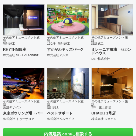
その他アミューズメント施
その他アミューズメント施
その他アミューズメント施
設
設
設
設計施工
150坪
設計施工
設計施工
RHYTHM銀座
すかがわキッズパーク
ミレーニア勝浦 セカン
ドハウス
株式会社 SOU PLANNING
株式会社アルス
DSP株式会社
その他アミューズメント施
その他アミューズメント施
その他アミューズメント施
設
設
設
店舗デザイン
設計施工
5坪
施工管理
東京ボウリング場・バー
ベストサポート
OHAGI3 1号店
株式会社 トゥーザコア
株式会社ベルライフ
株式会社 ジオクル
内装建築.comに相談する