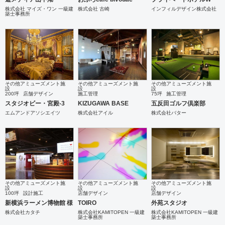
株式会社 マイズ・ワン 一級建
株式会社 古崎
インフィルデザイン株式会社
築士事務所
その他アミューズメント施
その他アミューズメント施
その他アミューズメント施
設
設
設
200坪
店舗デザイン
施工管理
75坪
施工管理
スタジオビー・宮殿-3
KIZUGAWA BASE
五反田ゴルフ倶楽部
エムアンドアソシエイツ
株式会社アイル
株式会社バター
その他アミューズメント施
その他アミューズメント施
その他アミューズメント施
設
設
設
100坪
設計施工
店舗デザイン
店舗デザイン
新横浜ラーメン博物館 様
TOIRO
外苑スタジオ
株式会社カタチ
株式会社KAMITOPEN 一級建
株式会社KAMITOPEN 一級建
築士事務所
築士事務所