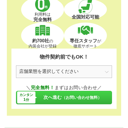
利用料は
全国対応可能
完全無料
約700社
専任スタッフ
の
が
内装会社が登録
徹底サポート
物件契約前でもOK！
＼
完全無料！
まずはお問い合わせ／
カンタン
次へ進む
（お問い合わせ無料）
1
分