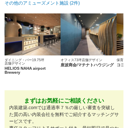
その他のアミューズメント施設 (2件)
ダイニング・バー
19.75坪
オフィス
73坪
店舗デザイン
保育園
店舗デザイン
座波商会/マチナトハウジング
ココ
HELIOS NAHA airport
Brewery
まずはお気軽にご相談ください
内装建築.comでは通過率７％の厳しい審査を突破し
た質の高い内装会社を無料でご紹介するマッチングサ
ービスです。