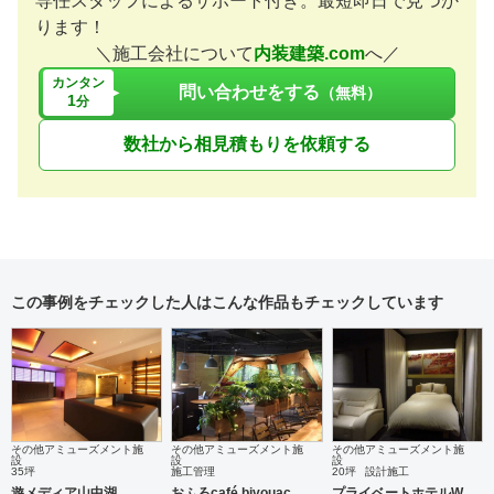
専任スタッフによるサポート付き。最短即日で見つか
ります！
＼施工会社について
内装建築.com
へ／
カンタン
問い合わせをする
（無料）
1
分
数社から相見積もりを依頼する
この事例をチェックした人はこんな作品もチェックしています
その他アミューズメント施
その他アミューズメント施
その他アミューズメント施
設
設
設
35坪
施工管理
20坪
設計施工
遊メディア山中湖
おふろcafé bivouac
プライベートホテルW