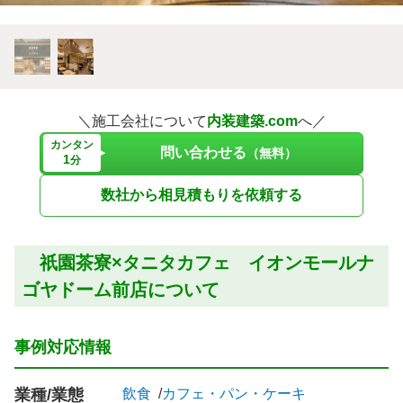
＼施工会社について
内装建築.com
へ／
カンタン
問い合わせる
（無料）
1
分
数社から相見積もりを依頼する
祇園茶寮×タニタカフェ イオンモールナ
ゴヤドーム前店について
事例対応情報
業種/業態
飲食
カフェ・パン・ケーキ