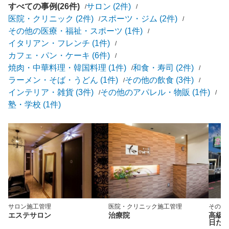
すべての事例(26件)
サロン (2件)
医院・クリニック (2件)
スポーツ・ジム (2件)
その他の医療・福祉・スポーツ (1件)
イタリアン・フレンチ (1件)
カフェ・パン・ケーキ (6件)
焼肉・中華料理・韓国料理 (1件)
和食・寿司 (2件)
ラーメン・そば・うどん (1件)
その他の飲食 (3件)
インテリア・雑貨 (3件)
その他のアパレル・物販 (1件)
塾・学校 (1件)
サロン
施工管理
医院・クリニック
施工管理
その他
エステサロン
治療院
高級
日だ