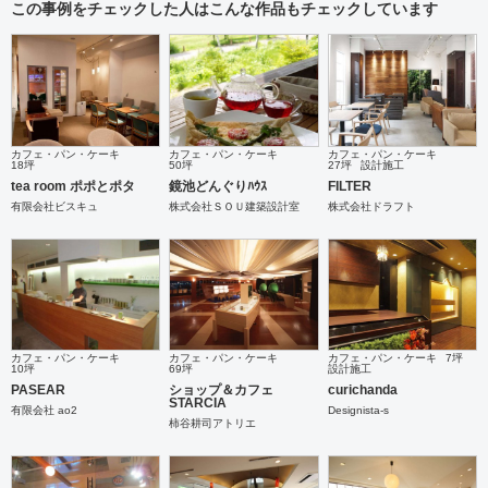
この事例をチェックした人はこんな作品もチェックしています
カフェ・パン・ケーキ
カフェ・パン・ケーキ
カフェ・パン・ケーキ
18坪
50坪
27坪
設計施工
tea room ポポとポタ
鏡池どんぐりﾊｳｽ
FILTER
有限会社ビスキュ
株式会社ＳＯＵ建築設計室
株式会社ドラフト
カフェ・パン・ケーキ
カフェ・パン・ケーキ
カフェ・パン・ケーキ
7坪
10坪
69坪
設計施工
PASEAR
ショップ＆カフェ
curichanda
STARCIA
有限会社 ao2
Designista-s
柿谷耕司アトリエ