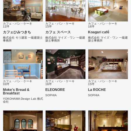
カフェ・パン・ケーキ
カフェ・パン・ケーキ
カフェ・パン・ケーキ
12坪
15坪
18坪
カフェひみつきち
カフェ スペース
Koagari café
株式会社 モリ建装 一級建築士
株式会社 マイズ・ワン 一級建
株式会社 マイズ・ワン 一級建
事務所
築士事務所
築士事務所
カフェ・パン・ケーキ
カフェ・パン・ケーキ
カフェ・パン・ケーキ
33坪
16坪
15坪
Moke's Bread &
ELEONORE
La ROCHE
Breakfast
SOPHIA
SOPHIA
YOKOHAMA Design Lab 株式
会社