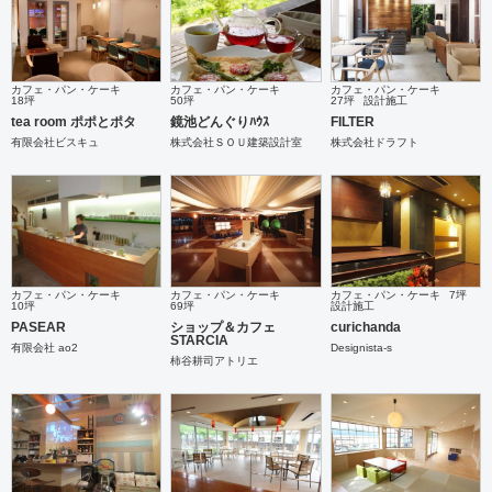
カフェ・パン・ケーキ
カフェ・パン・ケーキ
カフェ・パン・ケーキ
18坪
50坪
27坪
設計施工
tea room ポポとポタ
鏡池どんぐりﾊｳｽ
FILTER
有限会社ビスキュ
株式会社ＳＯＵ建築設計室
株式会社ドラフト
カフェ・パン・ケーキ
カフェ・パン・ケーキ
カフェ・パン・ケーキ
7坪
10坪
69坪
設計施工
PASEAR
ショップ＆カフェ
curichanda
STARCIA
有限会社 ao2
Designista-s
柿谷耕司アトリエ