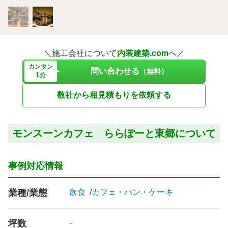
＼施工会社について
内装建築.com
へ／
カンタン
問い合わせる
（無料）
1
分
数社から相見積もりを依頼する
モンスーンカフェ ららぽーと東郷について
事例対応情報
業種/業態
飲食
カフェ・パン・ケーキ
坪数
-