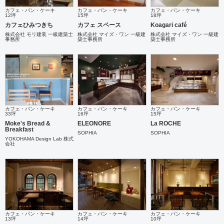
カフェ・パン・ケーキ
カフェ・パン・ケーキ
カフェ・パン・ケーキ
12坪
15坪
18坪
カフェひみつきち
カフェ スペース
Koagari café
株式会社 モリ建装 一級建築士
株式会社 マイズ・ワン 一級建
株式会社 マイズ・ワン 一級建
事務所
築士事務所
築士事務所
カフェ・パン・ケーキ
カフェ・パン・ケーキ
カフェ・パン・ケーキ
33坪
16坪
15坪
Moke's Bread &
ELEONORE
La ROCHE
Breakfast
SOPHIA
SOPHIA
YOKOHAMA Design Lab 株式
会社
カフェ・パン・ケーキ
カフェ・パン・ケーキ
カフェ・パン・ケーキ
13坪
14坪
10坪