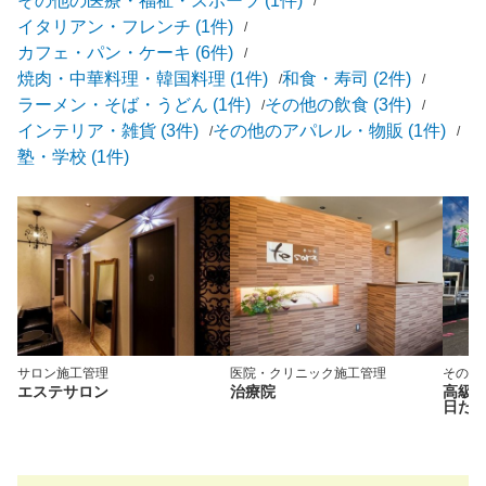
その他の医療・福祉・スポーツ (1件)
イタリアン・フレンチ (1件)
カフェ・パン・ケーキ (6件)
焼肉・中華料理・韓国料理 (1件)
和食・寿司 (2件)
ラーメン・そば・うどん (1件)
その他の飲食 (3件)
インテリア・雑貨 (3件)
その他のアパレル・物販 (1件)
塾・学校 (1件)
サロン
施工管理
医院・クリニック
施工管理
その他
エステサロン
治療院
高級
日だ