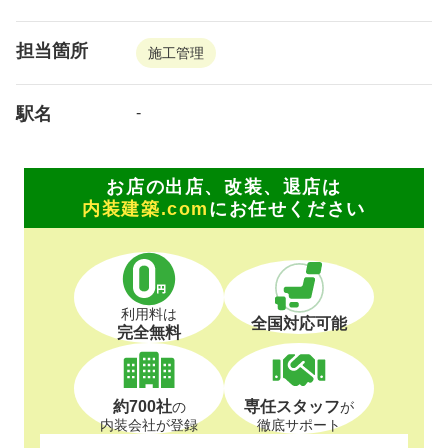
担当箇所
施工管理
駅名
-
お店の出店、改装、退店は
内装建築.com
にお任せください
利用料は
全国対応可能
完全無料
約700社
専任スタッフ
の
が
内装会社が登録
徹底サポート