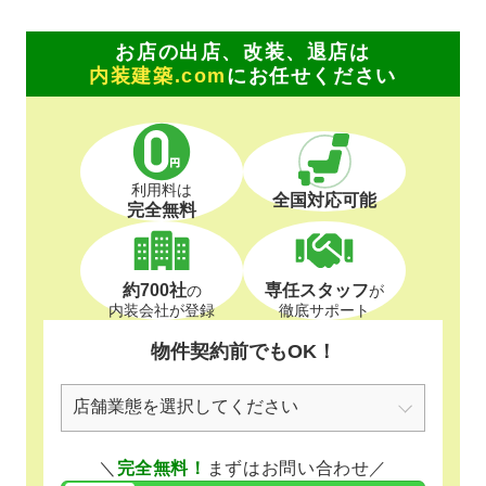
お店の出店、改装、退店は
内装建築.com
にお任せください
利用料は
全国対応可能
完全無料
約700社
専任スタッフ
の
が
内装会社が登録
徹底サポート
物件契約前でもOK！
＼
完全無料！
まずはお問い合わせ／