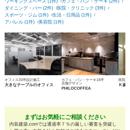
ワーキングスペース (1件)
カフェ・パン・ケーキ (2件)
ダイニング・バー (2件)
医院・クリニック (3件)
スポーツ・ジム (1件)
生活・日用品 (1件)
アパレル (1件)
美容院 (1件)
オフィス
20坪
設計施工
カフェ・パン・ケーキ
18坪
医院・
店舗デザイン
大きなテーブルのオフィス
Ｋ歯
PHILOCOFFEA
まずはお気軽にご相談ください
内装建築.comでは通過率７％の厳しい審査を突破し