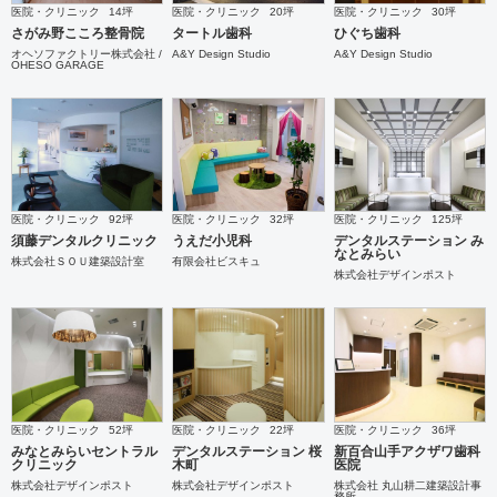
医院・クリニック
14坪
医院・クリニック
20坪
医院・クリニック
30坪
さがみ野こころ整骨院
タートル歯科
ひぐち歯科
オヘソファクトリー株式会社 /
A&Y Design Studio
A&Y Design Studio
OHESO GARAGE
医院・クリニック
92坪
医院・クリニック
32坪
医院・クリニック
125坪
須藤デンタルクリニック
うえだ小児科
デンタルステーション み
なとみらい
株式会社ＳＯＵ建築設計室
有限会社ビスキュ
株式会社デザインポスト
医院・クリニック
52坪
医院・クリニック
22坪
医院・クリニック
36坪
みなとみらいセントラル
デンタルステーション 桜
新百合山手アクザワ歯科
クリニック
木町
医院
株式会社デザインポスト
株式会社デザインポスト
株式会社 丸山耕二建築設計事
務所