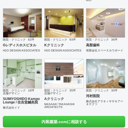
医院・クリニック
82坪
医院・クリニック
93坪
医院・クリニック
36坪
Gレディスホスピタル
Kクリニック
高梨歯科
H2O DESIGN ASSOCIATES
H2O DESIGN ASSOCIATES
有限会社スペースカウボーイ
医院・クリニック
18坪
医院・クリニック
35坪
医院・クリニック
30坪
店舗デザイン
店舗デザイン
河村医院
SUMIYOSHIDO Kampo
Aクリニック
株式会社アラキ＋ササキアー
Lounge / 住吉堂鍼灸院
MASAAKI TAKAHASHI
キテクツ
ARCHITECTS
株式会社イド
内装建築.comに相談する