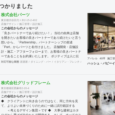
見つかりました
株式会社パーツ
東京都渋谷区代々木2-15-2-402
店舗デザイン
施工管理
設計施工
この会社からのメッセージ
「良きパートナーであり続けたい！」 当社の由来は店舗
を開きたいお客様の良きパートナーであり続けたいと言う
想いから、「Partnership」パートナーシップの前述
「Part」からパーツと名付けました。 店舗開発・店舗設
計・施工・アフターフォローまで、お客様の良きパートナ
ーであることをお約束いたします。 ポジティブは人に伝
アパレル
40坪
施工管
わります。 伝わったポジティブが幸せを呼び込み、呼び
対応可能な業態
居酒屋
ダイニング・バー
イタリアン・フレンチ
カフェ・パン・ケーキ
ラ
ハッシュ・パピーイ
込んだ幸せが、さらに大きな幸せとなって返って来る。
500店以上のOPENを見届けた当社ならではの実績をご確
認下さい。 <a
href="https://www.partsinc.co.jp/">https://www.partsinc.co.jp/</a>
株式会社グリッドフレーム
東京都港区西麻布2-20-4
店舗デザイン
施工管理
設計施工
この会社からのメッセージ
◆ クライアントに向き合うのではなく、同じ方向を見
て、よりよい未来づくりのために一緒に試行錯誤する
＜考えるデザイン集団＞です ◆ 大事な建材はカタ
ログから選ばず自分たちで開発する、そして、すべてのス