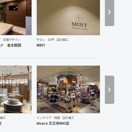
坪
店舗デザイン
サロン
22坪
設計施工
ーメン・そば・うどん
和食・寿司
焼肉・中華料理・韓国料理
その他
オフィス
イベントブ
ク 老木医院
MINT
施工
インテリア・雑貨
設計施工
店
bivaco 天王寺MiO店
ントランス
塾・学校
その他
薬局
スポーツ・ジム
その他
アパレル
インテリア・雑貨