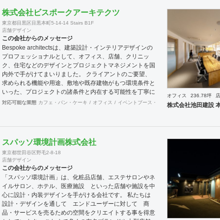
株式会社ビスポークアーキテクツ
東京都目黒区目黒本町5-14-14 Stairs B1F
店舗デザイン
この会社からのメッセージ
Bespoke architectsは、建築設計・インテリアデザインの
プロフェッショナルとして、オフィス、店舗、クリニッ
ク、住宅などのデザインとプロジェクトマネジメントを国
内外で手がけてまいりました。 クライアントのご要望、
求められる機能や用途、敷地や既存建物がもつ環境条件と
いった、プロジェクトの諸条件と内在する可能性を丁寧に
オフィス
236.78坪
読み解き、その条件でこそ可能な空間環境の豊かさを提案
対応可能な業態
カフェ・パン・ケーキ
オフィス
イベントブース・ショールーム
エントラン
株式会社池田建設 
し、カタチにします。必要に応じて構造設計・設備設計・
照明計画・音響設計・ランドスケープデザイン等の専門家
と協働し、大規模建築物や高度な設計にも対応致します。
ご要望に合わせて、設計・デザインに加えて、予算管理・
スパッソ環境計画株式会社
工程管理・別途工事の一括管理等を含めたプロジェクトマ
東京都世田谷区野毛2-8-18
ネジメントを担い、ワンストップでのプロジェクト推進を
店舗デザイン
行います。発注管理におけるクライアントのご負担を軽減
この会社からのメッセージ
するとともに、第三者的な立場からプロセスを適切に管理
「スパッソ環境計画」は、化粧品店舗、エステサロンやネ
することで、クライアントの利益に適うコスト管理と、工
イルサロン、ホテル、医療施設 といった店舗や施設を中
事品質の向上を実現致します。 また、新規サービス立上
心に設計・内装デザインを手がける会社です。 私たちは
げやリブランディングに際しては、空間デザイン的な見地
設計・デザインを通して エンドユーザーに対して 商
から事業企画やCI計画・デザインマニュアル作成等も提案
品・サービスを売るための空間をクリエイトする事を得意
させて頂きます。 海外案件や外資企業様案件において