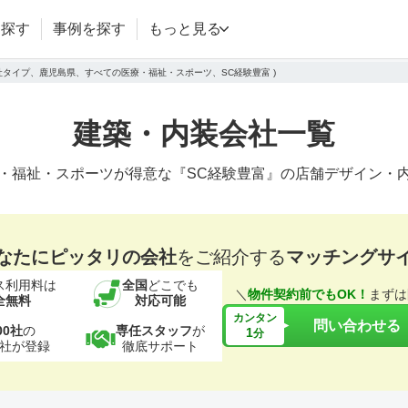
を探す
事例を探す
もっと見る
会社タイプ、鹿児島県、すべての医療・福祉・スポーツ、SC経験豊富 )
建築・内装会社一覧
・福祉・スポーツが得意な『SC経験豊富』の店舗デザイン・
なたにピッタリの会社
をご紹介する
マッチングサ
ス利用料は
全国
どこでも
＼
物件契約前でもOK！
まずは
全無料
対応可能
カンタン
問い合わせる
00社
の
専任スタッフ
が
1
分
社が登録
徹底サポート