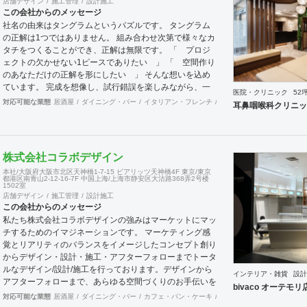
店舗デザイン
施工管理
設計施工
この会社からのメッセージ
社名の由来はタングラムというパズルです。 タングラム
の正解は1つではありません。 組み合わせ次第で様々なカ
タチをつくることができ、正解は無限です。 「 プロジ
ェクトの欠かせない1ピースでありたい 」 「 空間作り
のあなただけの正解を形にしたい 」 そんな想いを込め
ています。 完成を想像し、試行錯誤を楽しみながら、 ​一
医院・クリニック
52
緒にワクワクしたいと思っています。
対応可能な業態
居酒屋
ダイニング・バー
イタリアン・フレンチ
カフェ・パン・ケーキ
ラ
耳鼻咽喉科クリニッ
株式会社コラボデザイン
本社/大阪府大阪市北区天神橋1-7-15 ビアリッツ天神橋4F 東京/東京
都港区南青山2-12-16-7F 中国上海/上海市静安区大沽路368弄2号楼
1502室
店舗デザイン
施工管理
設計施工
この会社からのメッセージ
私たち株式会社コラボデザインの強みはマーケットにマッ
チするためのイマジネーションです。 マーケティング感
覚とリアリティのバランスをイメージしたコンセプト創り
からデザイン・設計・施工・アフターフォローまでトータ
ルなデザイン/設計/施工を行っております。デザインから
インテリア・雑貨
設計
アフターフォローまで、あらゆる空間づくりのお手伝いを
bivaco オーテモリ
全国規模で実施できます。上海にもオフィスがございます
対応可能な業態
居酒屋
ダイニング・バー
カフェ・パン・ケーキ
和食・寿司
オフィス
エ
ので、中国での実施も可能です。