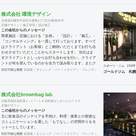
株式会社 環境デザイン
北海道札幌市中央区大通東11丁目22番地56号
店舗デザイン
施工管理
設計施工
この会社からのメッセージ
商業施設・店舗における『企画』・『設計』・『施工』・
『コンサルティング』を一貫して行っております。すべて
はクライアント（お客様）とご納得いただくまでお打ち合
わせさせていただくことからスタートします。 当社はま
ずクライアントとしっかりお打ち合わせを行い、クライア
ントが何を望んでいるのかを全力で汲み取ります。またク
スポーツ・ジム
150坪
ライアントが思い描いていることをどのように表現してい
対応可能な業態
居酒屋
ダイニング・バー
イタリアン・フレンチ
カフェ・パン・ケーキ
和
ゴールドジム 札幌
いのかお困りのときは、お打ち合せ時クライアントからの
ご要望をこれまで培ってきた当社ならではのノウハウでご
提案いたします。
株式会社brownbag lab.
大阪市西区京町堀１−１７−１６京町堀センタービル７０５
店舗デザイン
この会社からのメッセージ
主に飲食店のインテリアを手掛け、料理・接客との密接な
コミュニケーションを通した「もてなし」の空間作りをモ
ットーとしています。
対応可能な業態
居酒屋
ダイニング・バー
イタリアン・フレンチ
カフェ・パン・ケーキ
ラ