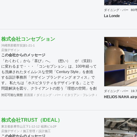
ダイニング・バー
80
La Londe
株式会社コンセプション
沖縄県那覇市安謝1-21-1
店舗デザイン
この会社からのメッセージ
「わくわく」から「喜び」へ。 (想い） が （笑顔）
に変わるまで・・・ 「コンセプション」は、100年経って
も洗練されたタイムレスな空間「Century Style」を創造
する設計事務所「デザイン ブランディング オフィス」で
す。 私たちは「ホスピタリティをデザインする」ことで
問題解決を図り、クライアントの想う「理想の空間」を創
ダイニング・バー
19.
造することを～Mission～としています。 「ホスピタリテ
対応可能な業態
居酒屋
ダイニング・バー
イタリアン・フレンチ
カフェ・パン・ケーキ
和
HELIOS NAHA airp
ィ」は、クライアントに「心地よさ」を感じてもらって始
めて生まれます。 ～行動指針～ 「おもてなしの心」、
「思いやりの心」、ちょっとしたことでも相手の氣持ちを
先に考える、何事においても常に機知を生み出せるよう考
株式会社TRUST（IDEAL）
え行動する、それが「作業人」を超えた「仕事人」となり
東京都多摩市山王下1-12-12 福満ビル2F
「ホスピタリティをデザインする」ことに繋がると考えま
店舗デザイン
施工管理
設計施工
す。 想いが形になるまで、わくわくするような「期待
この会社からのメッセージ