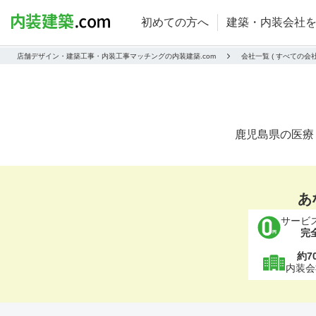
初めての方へ
建築・内装会社
店舗デザイン・建築工事・内装工事マッチングの内装建築.com
会社一覧 ( すべての
鹿児島県の医療
あ
サービ
完
約7
内装会