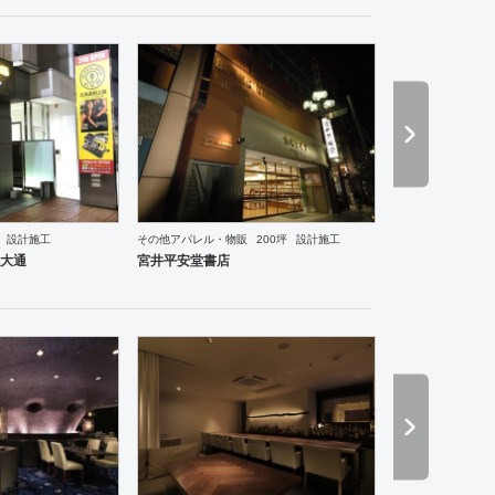
設計施工
その他アパレル・物販
200坪
設計施工
食・寿司
焼肉・中華料理・韓国料理
オフィス
イベントブース・ショールーム
エントランス
大通
宮井平安堂書店
ーメン・そば・うどん
和食・寿司
焼肉・中華料理・韓国料理
その他
オフィス
イベントブ