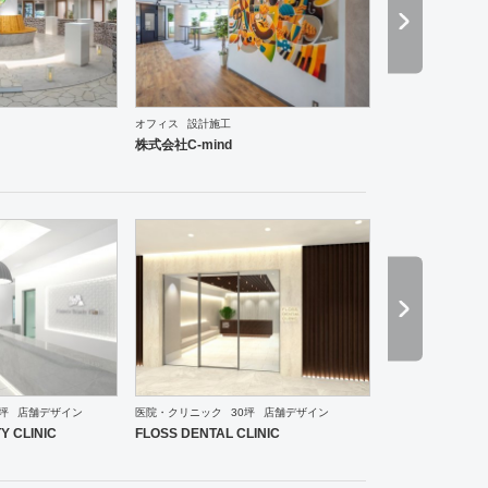
オフィス
設計施工
中華料理・韓国料理
オフィス
保育園
医院・クリニック
スポーツ・ジム
インテリア・雑貨
株式会社C-mind
0坪
店舗デザイン
医院・クリニック
30坪
店舗デザイン
ーメン・そば・うどん
和食・寿司
焼肉・中華料理・韓国料理
オフィス
イベントブース・ショ
Y CLINIC
FLOSS DENTAL CLINIC