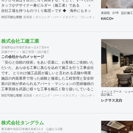
タッフがデザイナー兼ビルダー（施工者）である ＜
自社工場を持つものづくり集団＞です ◆ 海外にもネッ
美容院
37坪
設計施工
トワークを持ち、英語や中国語に堪能なスタッフたちが、
対応可能な業態
居酒屋
ダイニング・バー
イタリアン・フレンチ
カフェ・パン・ケーキ
ラ
HACO+
海外から国内への出店をスムーズに実現させる ＜国
境のない設計集団＞です 設計施工案件、設計＋造作物の
案件、施工案件、造作物制作など、多様な請負形態が可能
です。工場では金属を中心にさまざまな素材を用いた制作
株式会社工建工業
が可能で、例えば通常デザイン性とは無縁な特定防火設備
宮城県仙台市泉区長命ヶ丘4丁目9-6
（鉄扉）などにも高いデザイン性を施すことも可能です。
店舗デザイン
施工管理
設計施工
GRIDFRAME とりかえのきかない空間
この会社からのメッセージ
https://gridframe.co.jp/ Synes(シネス) 霧のようなやわら
「安心と信頼の技術」をあい言葉に、お客様にご依頼いた
かな空間 http://synes.jp/ SOTOCHIKU 時間の蓄積を
だいた、あらゆる工事に真心を込めて施工を行う工事会社
取り込む空間 https://sotochiku.com/
です。 とりわけ施工品質が厳しいと言われる店舗や商業
施設の内装業界で培った経験と徹底した工程管理と安全対
策の計画が求められるアパート・マンションの営繕修繕の
工事実績を武器に様々な工事を幅広く取り扱いしているこ
イベントブース・ショ
とが当社の大きな特徴です。
設計施工
対応可能な業態
居酒屋
ダイニング・バー
イタリアン・フレンチ
カフェ・パン・ケーキ
ラ
レクサス太白
株式会社タングラム
東京都中央区日本橋久松町12-2 山脇ビル2階