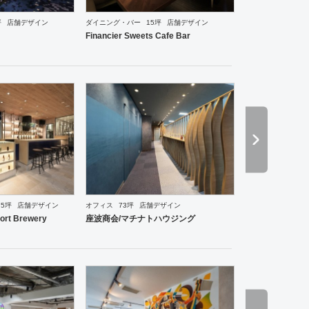
坪
店舗デザイン
ダイニング・バー
15坪
店舗デザイン
Financier Sweets Cafe Bar
75坪
店舗デザイン
オフィス
73坪
店舗デザイン
食・寿司
焼肉・中華料理・韓国料理
オフィス
エントランス
ワーキングスペース
保育園
ort Brewery
座波商会/マチナトハウジング