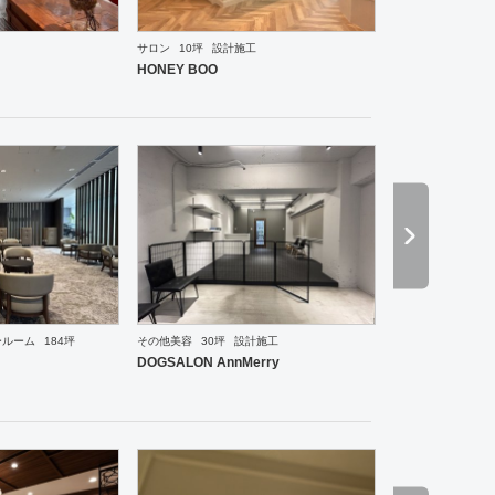
サロン
10坪
設計施工
ーメン・そば・うどん
和食・寿司
焼肉・中華料理・韓国料理
その他
オフィス
イベントブ
HONEY BOO
ールーム
184坪
その他美容
30坪
設計施工
ーメン・そば・うどん
焼肉・中華料理・韓国料理
オフィス
イベントブース・ショールーム
エ
DOGSALON AnnMerry