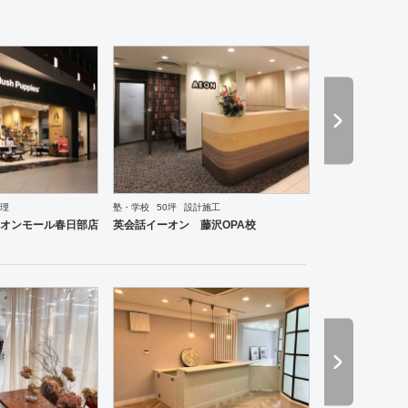
理
塾・学校
50坪
設計施工
ーメン・そば・うどん
和食・寿司
焼肉・中華料理・韓国料理
その他
オフィス
イベントブ
オンモール春日部店
英会話イーオン 藤沢OPA校