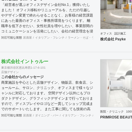
感」、理想の空間が形になって「喜び」を ～cred～ 理念
「経営者が選ぶオフィスデザイン会社No.1」獲得いたし
とし、視覚、思考、心理にプラスに作用する空間をデザイ
ました！ オフィス移転やリニューアルを、ただの引越し
ンコンセプト計画、設計から施工期間における設計監理、
やデザイン変更で終わらせることなく、お客様の経営課題
工事完了後のアフターサービス～までサポートいたしま
にあった最善のオフィス・事務所環境をつくります。 離
す。
職率を低下させたい、女性社員を増やしたい、事業部間の
コミュニケーションを活発にしたい、会社の経営理念を浸
オフィス
設計施工
透させたい等、会社の規模やフェーズによって様々な課題
対応可能な業態
居酒屋
イタリアン・フレンチ
ラーメン・そば・うどん
和食・寿司
焼肉・
株式会社 Payke
をかかえています。どのような課題を抱えているのかに向
き合うことから始まり、今後どのような事業戦略を描き、
どのような組織になっていきたいのか。それらを共有する
ことがオフィスデザインのスタートとなります。 また、
株式会社イントゥルー
オフィスはスタッフにとって一日の大半を過ごす場所で
東京都渋谷区恵比寿西1-17-6-101
す。機能的かつ快適な空間を作ることは精神的な安心やモ
店舗デザイン
チベーション・作業効率の向上に繋がっていくでしょう。
この会社からのメッセージ
このように、経営面の課題と現場の声をしっかりとヒアリ
商業施設を中心とした店舗デザイン、物販店、飲食店、シ
ングした上で、最善なオフィスづくりをご提案させていた
ョールーム、サロン、クリニック、オフィスまで様々なジ
だきます。
ャンルに対応しております。 空間デザイン以外にもプロ
ダクトデザイン、グラフィックデザインまで行っておりま
すので、ディスプレイやロゴなど一貫してショップ完成ま
でのサポートいたします。 また工事に関しても技術の高
医院・クリニック
10
い関連のブレーンが全国にいるため首都圏はもとより地方
対応可能な業態
居酒屋
ダイニング・バー
イタリアン・フレンチ
カフェ・パン・ケーキ
ラ
PRIMROSE BEAUT
の案件まで対応が可能です。 大手の企業様から個人様ま
で、お客様のニーズに真摯に向き合い、常にハイクオリテ
ィなデザインを提供いたします。