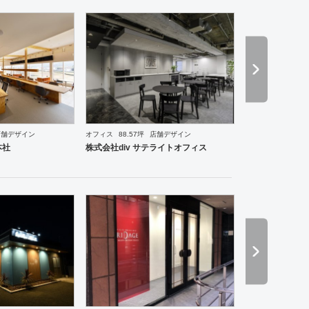
店舗デザイン
オフィス
88.57坪
店舗デザイン
ス
ワーキングスペース
塾・学校
その他
医院・クリニック
スポーツ・ジム
美容院
サロ
本社
株式会社div サテライトオフィス