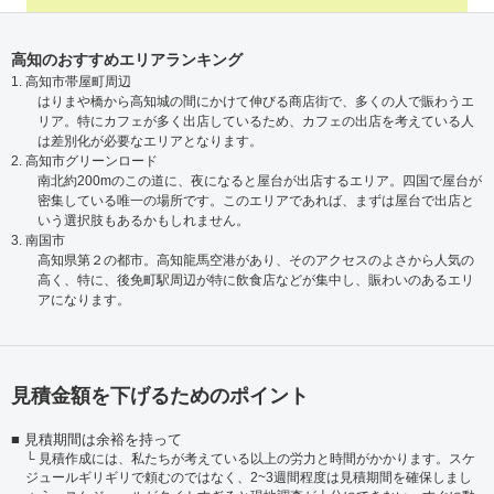
高知のおすすめエリアランキング
1. 高知市帯屋町周辺
はりまや橋から高知城の間にかけて伸びる商店街で、多くの人で賑わうエ
リア。特にカフェが多く出店しているため、カフェの出店を考えている人
は差別化が必要なエリアとなります。
2. 高知市グリーンロード
南北約200mのこの道に、夜になると屋台が出店するエリア。四国で屋台が
密集している唯一の場所です。このエリアであれば、まずは屋台で出店と
いう選択肢もあるかもしれません。
3. 南国市
高知県第２の都市。高知龍馬空港があり、そのアクセスのよさから人気の
高く、特に、後免町駅周辺が特に飲食店などが集中し、賑わいのあるエリ
アになります。
見積金額を下げるためのポイント
見積期間は余裕を持って
見積作成には、私たちが考えている以上の労力と時間がかかります。スケ
ジュールギリギリで頼むのではなく、2~3週間程度は見積期間を確保しまし