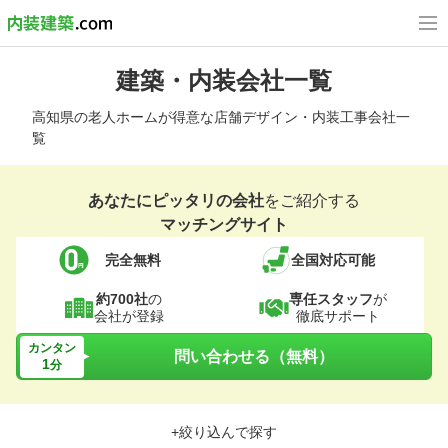
建築・内装会社一覧
高知県の老人ホームが得意な店舗デザイン・内装工事会社一
覧
あなたにピッタリの会社
をご紹介する
マッチングサイト
完全無料
全国対応可能
約700社
の
専任スタッフ
が
会社が登録
徹底サポート
カンタン
問い合わせる（無料）
1
分
+絞り込んで探す