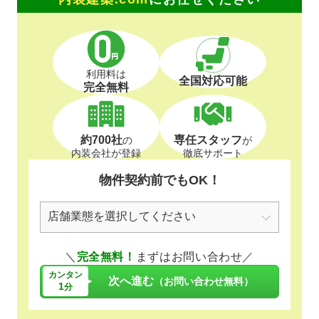
きます。ご賛同頂ける、同業者様のご加入をお待ちして居り
ます。
利用料は
全国対応可能
完全無料
約700社
専任スタッフ
の
が
内装会社が登録
徹底サポート
物件契約前でもOK！
＼
完全無料！
まずはお問い合わせ／
カンタン
次へ進む
（お問い合わせ無料）
1
分