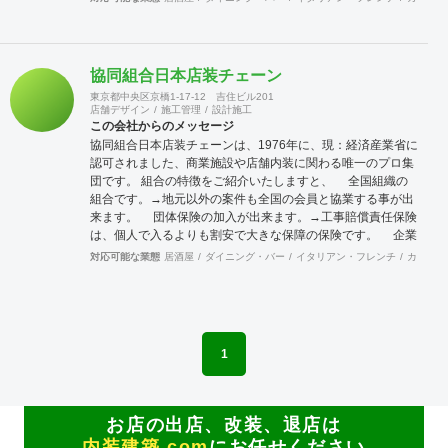
へご連絡をください。 宜しくお願い申し上げます。
協同組合日本店装チェーン
東京都中央区京橋1-17-12 吉住ビル201
店舗デザイン
施工管理
設計施工
この会社からのメッセージ
協同組合日本店装チェーンは、1976年に、現：経済産業省に
認可されました、商業施設や店舗内装に関わる唯一のプロ集
団です。 組合の特徴をご紹介いたしますと、 全国組織の
組合です。→地元以外の案件も全国の会員と協業する事が出
来ます。 団体保険の加入が出来ます。→工事賠償責任保険
は、個人で入るよりも割安で大きな保障の保険です。 企業
訪問活動（クリニック）→会員企業を訪問し、その強みや仕
対応可能な業態
居酒屋
ダイニング・バー
イタリアン・フレンチ
カフェ・
組みまた企業戦略等を学ぶ合う事が出来ます。 店舗ジャパ
ンに加入出来ます。→マッチンクサイトの運営と情報発信に
より新規開拓の期待が持てます。 これらのことは、全国に点
在する会員が組織的に活動しているからこそ可能となること
で、会員企業が増えれば、尚更の事です。 景気に左右されが
1
ちな建設業界に於いて、勝ち残るためには、会員同士の情報
交換を行いながら、組織的に活動を行う事が重要です。 ネッ
トでなんでも情報が集まる時代の中、実際に顔を合わせ、意
見交換することでより強固な絆を築きあげて行きます。 当組
お店の出店、改装、退店は
合は、全国組織の利点を生かしてますます活発に活動して行
内装建築.com
にお任せください