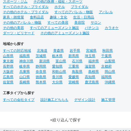
スポーツ・ジム
その他の医療・福祉・スポーツ
すべてのホテル・ブライダル
ホテル
ブライダル
その他のホテル・ブライダル
すべてのアパレル・物販
アパレル
家具・雑貨屋
食料品店
趣味・文化
生活・日用品
その他のアパレル・物販
すべての美容
美容院
サロン
その他の美容
すべてのアミューズメント施設
パチンコ
カラオケ
ダーツ・ビリヤード
その他のアミューズメント施設
地域から探す
すべての対応地域
北海道
青森県
岩手県
宮城県
秋田県
山形県
福島県
茨城県
栃木県
群馬県
埼玉県
千葉県
東京都
神奈川県
新潟県
富山県
石川県
福井県
山梨県
長野県
岐阜県
静岡県
愛知県
三重県
滋賀県
京都府
大阪府
兵庫県
奈良県
和歌山県
鳥取県
島根県
岡山県
広島県
山口県
徳島県
香川県
愛媛県
高知県
福岡県
佐賀県
長崎県
熊本県
大分県
宮崎県
鹿児島県
沖縄県
工事タイプから探す
すべての会社タイプ
設計施工どちらも
デザイン設計
施工管理
+絞り込んで探す