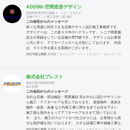
ADD9th 空間造形デザイン
ＨＰはこちらを御覧ください。 http://www.arbic-jp.com 実績
滋賀県草津市西大路町４－３２－１８０３
集 https://sales-crowd.jp/doc_uploadfile/株式会社アービック
店舗デザイン
施工管理
設計施工
ジャパン会社概要_1745468421.pdf
この会社からのメッセージ
様々な用途に対応できる店舗デザイン設計施工事務所です。
デザイナーは、この道３０年のベテランです。 シニア商業施
設士の登録をしている店舗の専門家です。 デザインはお客様
と共に作り、アフターフォローも大切にしております。 作品
は、５００件を超える実績がございます。
対応可能な業態
居酒屋
ダイニング・バー
イタリアン・フレンチ
カフェ・
株式会社プレスト
神奈川県川崎市高津区
施工管理
この会社からのメッセージ
当社は店舗・宿泊施設・商業施設 等を中心に設計デザインか
ら施工・アフターケアを営んでおります。 新規物件・居抜き
物件・改装・改修 など内装工事に関する全てお任せ下さい
施工後も責任をもってアフターケアをさせて頂いておりま
す。 また、施工のスピードかつ仕上がりには、お客様から絶
大な高評価を頂いております。 小さな設備工事や補修工事も
迅速にご対応致しますので、困った事が有ったら先ずは当社
対応可能な業態
居酒屋
ダイニング・バー
イタリアン・フレンチ
カフェ・