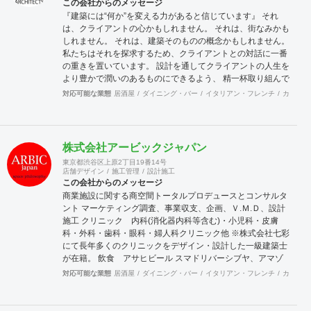
この会社からのメッセージ
『建築には“何か”を変える力があると信じています』 それ
は、クライアントの心かもしれません。 それは、街なみかも
しれません。 それは、建築そのものの概念かもしれません。
私たちはそれを探求するため、クライアントとの対話に一番
の重きを置いています。 設計を通してクライアントの人生を
より豊かで潤いのあるものにできるよう、 精一杯取り組んで
参ります。また、私たち櫻井建築事務所が手がけるのは建築
対応可能な業態
居酒屋
ダイニング・バー
イタリアン・フレンチ
カフェ・
設計だけではありません。 インテリアデザインやファニチ
ャ、グラフィックデザイン等、 建築に関する分野にとらわれ
ないデザイン活動を展開しています。
株式会社アービックジャパン
東京都渋谷区上原2丁目19番14号
店舗デザイン
施工管理
設計施工
この会社からのメッセージ
商業施設に関する商空間トータルプロデュースとコンサルタ
ント マーケティング調査、事業収支、企画、Ｖ.Ｍ.Ｄ、設計
施工 クリニック 内科(消化器内科等含む)・小児科・皮膚
科・外科・歯科・眼科・婦人科クリニック他 ※株式会社七彩
にて長年多くのクリニックをデザイン・設計した一級建築士
が在籍。 飲食 アサヒビール スマドリバーシブヤ、アマゾ
ン物流センター社員食堂、すしざんまい他 物販 アパレル
対応可能な業態
居酒屋
ダイニング・バー
イタリアン・フレンチ
カフェ・
(アンダーアーマー他)、宝飾、コスメ、雑貨、スイーツ他 フ
ィットネス ホットヨガ(LAVA)、ピラティス、ボクササイズ
他 その他 保育園、デイケア施設、オフィス、サウナ等