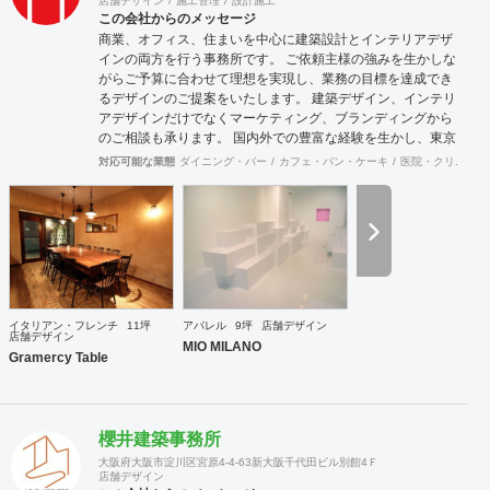
店舗デザイン
施工管理
設計施工
この会社からのメッセージ
商業、オフィス、住まいを中心に建築設計とインテリアデザ
インの両方を行う事務所です。 ご依頼主様の強みを生かしな
がらご予算に合わせて理想を実現し、業務の目標を達成でき
るデザインのご提案をいたします。 建築デザイン、インテリ
アデザインだけでなくマーケティング、ブランディングから
のご相談も承ります。 国内外での豊富な経験を生かし、東京
を中心に全国、海外での対応も可能です。 【受賞歴】 青島
対応可能な業態
ダイニング・バー
カフェ・パン・ケーキ
医院・クリニック
温泉国際設計競技 1位入賞(Himawari Design) JCD Design
Award 2008入選(MIO milano) JCD Design Award 2008入選
(Vinegar Cafe SU) colordesigner国際コンペ：mentions受賞
peepshow国際コンペ2005：best10project Miami Bienal
2003：第2ステージ進出 一級建築士事務所 東京都知事登
録 第59763号
イタリアン・フレンチ
11坪
アパレル
9坪
店舗デザイン
店舗デザイン
MIO MILANO
Gramercy Table
櫻井建築事務所
大阪府大阪市淀川区宮原4-4-63新大阪千代田ビル別館4Ｆ
店舗デザイン