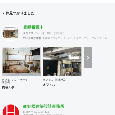
7 件見つかりました
登録審査中
店舗デザイン
施工管理
設計施工
対応可能な業態
居酒屋
ダイニング・バー
イタリアン・フレンチ
カフェ・
カフェ・パン・ケーキ
オフィス
設計施工
設計施工
オフィス
内装工事
㈱姫松建築設計事務所
江東区千石3-1-24-332