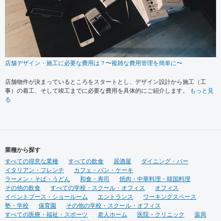
店舗デザイン・施工に必要な費用は？〜複雑な費用管理を簡単に〜
店舗物件が決まっているところをスタートとし、デザイン設計から施工（工
事）の着工、そして竣工までに必要な費用を具体的にご紹介します。
もっと見
る
業種から探す
すべての得意な業種
すべての飲食
居酒屋
ダイニング・バー
イタリアン・フレンチ
カフェ・パン・ケーキ
ラーメン・そば・うどん
和食・寿司
焼肉・中華料理・韓国料理
その他の飲食
すべての学校・スクール・オフィス
オフィス
イベントブース・ショールーム
エントランス
ワーキングスペース
塾・学校
保育園
その他の学校・スクール・オフィス
すべての医療・福祉・スポーツ
老人ホーム
医院・クリニック
薬局