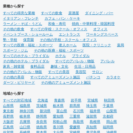
業種から探す
すべての得意な業種
すべての飲食
居酒屋
ダイニング・バー
イタリアン・フレンチ
カフェ・パン・ケーキ
ラーメン・そば・うどん
和食・寿司
焼肉・中華料理・韓国料理
その他の飲食
すべての学校・スクール・オフィス
オフィス
イベントブース・ショールーム
エントランス
ワーキングスペース
塾・学校
保育園
その他の学校・スクール・オフィス
すべての医療・福祉・スポーツ
老人ホーム
医院・クリニック
薬局
スポーツ・ジム
その他の医療・福祉・スポーツ
すべてのホテル・ブライダル
ホテル
ブライダル
その他のホテル・ブライダル
すべてのアパレル・物販
アパレル
家具・雑貨屋
食料品店
趣味・文化
生活・日用品
その他のアパレル・物販
すべての美容
美容院
サロン
その他の美容
すべてのアミューズメント施設
パチンコ
カラオケ
ダーツ・ビリヤード
その他のアミューズメント施設
地域から探す
すべての対応地域
北海道
青森県
岩手県
宮城県
秋田県
山形県
福島県
茨城県
栃木県
群馬県
埼玉県
千葉県
東京都
神奈川県
新潟県
富山県
石川県
福井県
山梨県
長野県
岐阜県
静岡県
愛知県
三重県
滋賀県
京都府
大阪府
兵庫県
奈良県
和歌山県
鳥取県
島根県
岡山県
広島県
山口県
徳島県
香川県
愛媛県
高知県
福岡県
佐賀県
長崎県
熊本県
大分県
宮崎県
鹿児島県
沖縄県