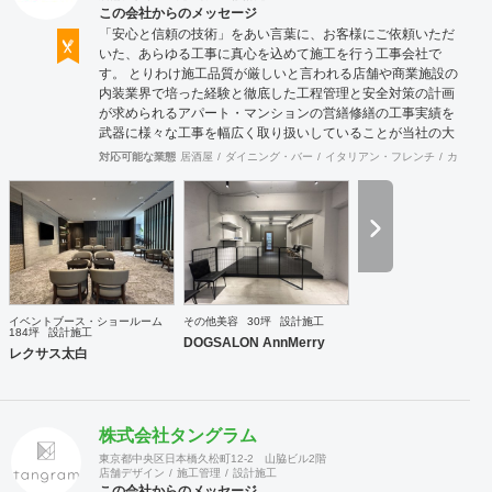
この会社からのメッセージ
「安心と信頼の技術」をあい言葉に、お客様にご依頼いただ
いた、あらゆる工事に真心を込めて施工を行う工事会社で
す。 とりわけ施工品質が厳しいと言われる店舗や商業施設の
内装業界で培った経験と徹底した工程管理と安全対策の計画
が求められるアパート・マンションの営繕修繕の工事実績を
武器に様々な工事を幅広く取り扱いしていることが当社の大
きな特徴です。
対応可能な業態
居酒屋
ダイニング・バー
イタリアン・フレンチ
カフェ・
イベントブース・ショールーム
その他美容
30坪
設計施工
184坪
設計施工
DOGSALON AnnMerry
レクサス太白
株式会社タングラム
東京都中央区日本橋久松町12-2 山脇ビル2階
店舗デザイン
施工管理
設計施工
この会社からのメッセージ