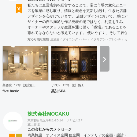
私たちは直営店舗を経営することで、常に市場の変化とニー
ズを敏感に感じ取り、情報と概念を更新し続け、生きた店舗
デザインを心がけています。 店舗デザインにおいて、単にデ
ザイナーの自己満足な作品発表の場ではなく、利益を生み、
オーナーやスタッフが生涯を通じ働く「職場」であることを
忘れてはならないと考えています。 使いやすく、そして居心
地がよく、時代の流れに左右されない強さを持った店舗デザ
対応可能な業態
居酒屋
ダイニング・バー
イタリアン・フレンチ
カフェ・
インを私たちは提案します。 また、グループ会社に不動産事
業と開業コンサルティング事業をそなえており、テナント・
出店地選びや資金調達から実践に基づいたサポートが可能で
す。 まずはお気軽に、ご相談ください。
美容院
17坪
設計施工
サロン
13坪
設計施工
five basic
英知SPA
株式会社MOGAKU
東京都目黒区平町1-25-14 ＵＰビル2Ｆ
施工管理
この会社からのメッセージ
商業施設 オフィス空間 住空間 インテリアの企画・設計・