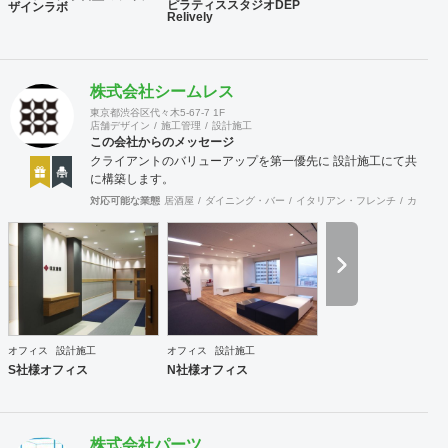
ピラティススタジオDEP
ザインラボ
Relively
株式会社シームレス
東京都渋谷区代々木5-67-7 1F
店舗デザイン
施工管理
設計施工
この会社からのメッセージ
クライアントのバリューアップを第一優先に 設計施工にて共
に構築します。
対応可能な業態
居酒屋
ダイニング・バー
イタリアン・フレンチ
カフェ・
オフィス
設計施工
オフィス
設計施工
S社様オフィス
N社様オフィス
株式会社パーツ