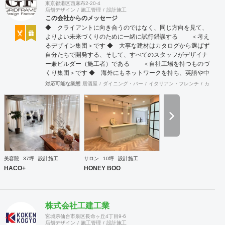
東京都港区西麻布2-20-4
店舗デザイン
施工管理
設計施工
この会社からのメッセージ
◆ クライアントに向き合うのではなく、同じ方向を見て、
よりよい未来づくりのために一緒に試行錯誤する ＜考え
るデザイン集団＞です ◆ 大事な建材はカタログから選ばず
自分たちで開発する、そして、すべてのスタッフがデザイナ
ー兼ビルダー（施工者）である ＜自社工場を持つものづ
くり集団＞です ◆ 海外にもネットワークを持ち、英語や中
国語に堪能なスタッフたちが、海外から国内への出店をスム
対応可能な業態
居酒屋
ダイニング・バー
イタリアン・フレンチ
カフェ・
ーズに実現させる ＜国境のない設計集団＞です 設計施
工案件、設計＋造作物の案件、施工案件、造作物制作など、
多様な請負形態が可能です。工場では金属を中心にさまざま
な素材を用いた制作が可能で、例えば通常デザイン性とは無
縁な特定防火設備（鉄扉）などにも高いデザイン性を施すこ
とも可能です。 GRIDFRAME とりかえのきかない空間
https://gridframe.co.jp/ Synes(シネス) 霧のようなやわらか
な空間 http://synes.jp/ SOTOCHIKU 時間の蓄積を取り
美容院
37坪
設計施工
サロン
10坪
設計施工
込む空間 https://sotochiku.com/
HACO+
HONEY BOO
株式会社工建工業
宮城県仙台市泉区長命ヶ丘4丁目9-6
店舗デザイン
施工管理
設計施工