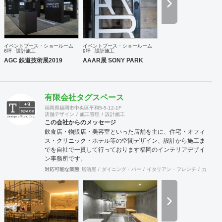
イベントブース・ショールーム
イベントブース・ショールーム
6坪
設計施工
9坪
設計施工
AGC 鉄道技術展2019
AAAR展 SONY PARK
有限会社タグスペース
福岡県福岡市中央区平和5-5-12-1F
店舗デザイン
施工管理
設計施工
この会社からのメッセージ
飲食店・物販店・美容室といった店舗を主に、住宅・オフィ
ス・クリニック・ホテル等の空間デザイン、設計から施工ま
でを自社で一貫して行っております福岡のインテリアデザイ
ン事務所です。
対応可能な業態
居酒屋
ダイニング・バー
イタリアン・フレンチ
カフェ・