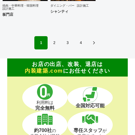
焼肉・中華料理・韓国料理
ダイニング・バー
設計施工
設計施工
シャンティ
板門店
1
2
3
4
お店の出店、改装、退店は
内装建築.com
にお任せください
利用料は
全国対応可能
完全無料
約700社
専任スタッフ
の
が