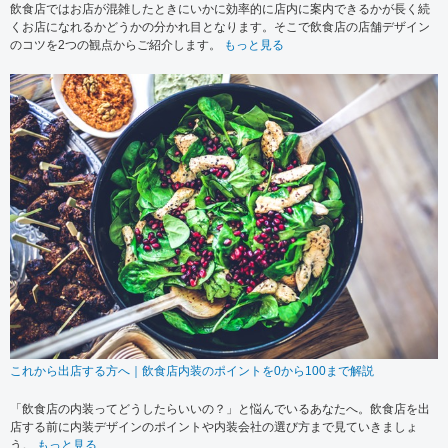
飲食店ではお店が混雑したときにいかに効率的に店内に案内できるかが長く続
くお店になれるかどうかの分かれ目となります。そこで飲食店の店舗デザイン
のコツを2つの観点からご紹介します。
もっと見る
これから出店する方へ｜飲食店内装のポイントを0から100まで解説
「飲食店の内装ってどうしたらいいの？」と悩んでいるあなたへ。飲食店を出
店する前に内装デザインのポイントや内装会社の選び方まで見ていきましょ
う。
もっと見る