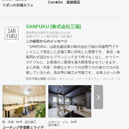
Can★Do 道頓堀店
リボンの古城カフェ
SANFUKU [株式会社三福]
愛知県名古屋市守山区幸心3-1119
店舗デザイン
施工管理
設計施工
この会社からのメッセージ
「SANFUKU」は総合建設業の株式会社三福が店舗専門ブラ
ンドとして発足した店舗工事に特化した業態です。 新店・改
装問わず設計からプランニングまで何でもこなし、かつリー
ズナブルに、お客様のご要望を最大限実現させていきます。
また内装・外装・外構などすべての分野でその道のプロが在
籍しているため、高水準の施工が可能です。 出来上がった時
に綺麗なのは当たり前！腕の良さは年数が経てば経つほど実
対応可能な業態
居酒屋
ダイニング・バー
イタリアン・フレンチ
カフェ・
感できます。 そして、SANFUKUの職人は施工力だけでなく
コミニケーション力に優れています。 お客様が安心してオー
プンできるようきめ細やかな対応を心がけています。
塾・学校
60坪
設計施工
スポーツ・ジム
30坪
設計施工
コーチング学習塾ミライデ