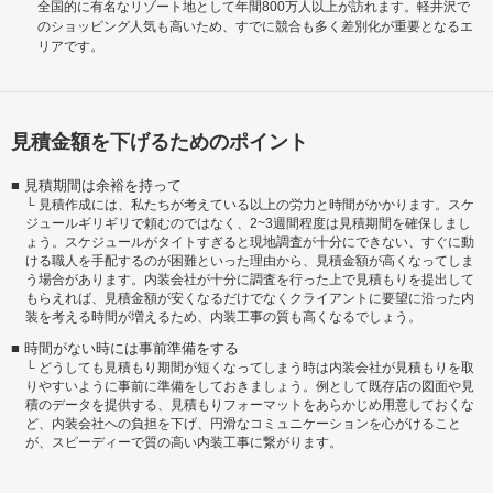
全国的に有名なリゾート地として年間800万人以上が訪れます。軽井沢で
のショッピング人気も高いため、すでに競合も多く差別化が重要となるエ
リアです。
見積金額を下げるためのポイント
見積期間は余裕を持って
見積作成には、私たちが考えている以上の労力と時間がかかります。スケ
ジュールギリギリで頼むのではなく、2~3週間程度は見積期間を確保しまし
ょう。スケジュールがタイトすぎると現地調査が十分にできない、すぐに動
ける職人を手配するのが困難といった理由から、見積金額が高くなってしま
う場合があります。内装会社が十分に調査を行った上で見積もりを提出して
もらえれば、見積金額が安くなるだけでなくクライアントに要望に沿った内
装を考える時間が増えるため、内装工事の質も高くなるでしょう。
時間がない時には事前準備をする
どうしても見積もり期間が短くなってしまう時は内装会社が見積もりを取
りやすいように事前に準備をしておきましょう。例として既存店の図面や見
積のデータを提供する、見積もりフォーマットをあらかじめ用意しておくな
ど、内装会社への負担を下げ、円滑なコミュニケーションを心がけること
が、スピーディーで質の高い内装工事に繋がります。