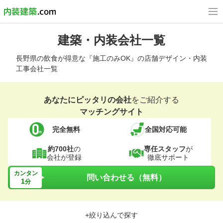
建築・内装会社一覧
長野県の飲食が得意な『施工のみOK』の店舗デザイン・内装
工事会社一覧
あなたにピッタリの会社
をご紹介する
マッチングサイト
完全無料
全国対応可能
約700社
の
専任スタッフ
が
会社が登録
徹底サポート
カンタン
問い合わせる（無料）
1
分
+絞り込んで探す