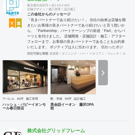
東京都渋谷区代々木2-15-2-402
店舗デザイン
施工管理
設計施工
この会社からのメッセージ
「良きパートナーであり続けたい！」 当社の由来は店舗を開
きたいお客様の良きパートナーであり続けたいと言う想いか
ら、「Partnership」パートナーシップの前述「Part」からパ
ーツと名付けました。 店舗開発・店舗設計・施工・アフター
フォローまで、お客様の良きパートナーであることをお約束
いたします。 ポジティブは人に伝わります。 伝わったポジ
ティブが幸せを呼び込み、呼び込んだ幸せが、さらに大きな
対応可能な業態
居酒屋
ダイニング・バー
イタリアン・フレンチ
カフェ・
幸せとなって返って来る。 500店以上のOPENを見届けた当
社ならではの実績をご確認下さい。 <a
href="https://www.partsinc.co.jp/">https://www.partsinc.co.jp/</a>
アパレル
40坪
施工管理
塾・学校
50坪
設計施工
ハッシュ・パピーイオンモ
英会話イーオン 藤沢OPA
ール春日部店
校
株式会社グリッドフレーム