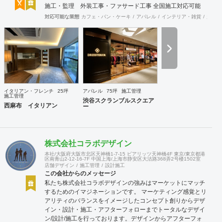
施工・監理 外装工事・ファサード工事 全国施工対応可能
対応可能な業態
カフェ・パン・ケーキ
アパレル
インテリア・雑貨
趣味・
イタリアン・フレンチ
25坪
アパレル
75坪
施工管理
施工管理
渋谷スクランブルスクエア
西麻布 イタリアン
ー
株式会社コラボデザイン
本社/大阪府大阪市北区天神橋1-7-15 ビアリッツ天神橋4F 東京/東京都港
区南青山2-12-16-7F 中国上海/上海市静安区大沽路368弄2号楼1502室
店舗デザイン
施工管理
設計施工
この会社からのメッセージ
私たち株式会社コラボデザインの強みはマーケットにマッチ
するためのイマジネーションです。 マーケティング感覚とリ
アリティのバランスをイメージしたコンセプト創りからデザ
イン・設計・施工・アフターフォローまでトータルなデザイ
ン/設計/施工を行っております。デザインからアフターフォ