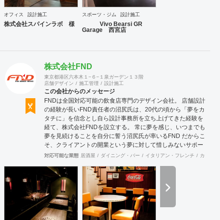
介、サブリース） 多くの出退店に携わってきたネットワーク
を活かし、退店前情報から居抜き物件情報や首都圏を中心に
オフィス
設計施工
スポーツ・ジム
設計施工
全国のオフィスビルや店舗物件の情報を集約し、出店希望の
株式会社スパインラボ 様
Vivo Bearsi GR
多い都心部、郊外主要駅をはじめ、ロードサイドの主要幹線
Garage 西宮店
道路において日々、物件開拓を行っております。 【弊社ホー
ムページ】 https://acari-place.co.jp/
株式会社FND
東京都港区六本木１−６−１泉ガーデン１３階
店舗デザイン
施工管理
設計施工
この会社からのメッセージ
FNDは全国対応可能の飲食店専門のデザイン会社。 店舗設計
の経験が長いFND責任者の沼尻氏は、20代の頃から「夢をカ
タチに」を信念とし自ら設計事務所を立ち上げてきた経験を
経て、株式会社FNDを設立する。 常に夢を感じ、いつまでも
夢を見続けることを自分に誓う沼尻氏が率いるFND だからこ
そ、クライアントの開業という夢に対して惜しみないサポー
トをしていきます。 事業内容といたしましては、 ■店舗デザ
対応可能な業態
居酒屋
ダイニング・バー
イタリアン・フレンチ
カフェ・
イン・設計施工 ■店舗開業コンサルティング ■外装・サイ
ン・ロゴ・グラフィックデザイン ■CADオペレーション・
CG制作 ■イベント・展示会企画設営 店舗設計・開業につい
てのご相談は無料です。