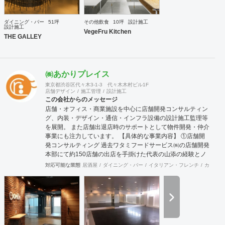
ダイニング・バー
51坪
その他飲食
10坪
設計施工
設計施工
VegeFru Kitchen
THE GALLEY
㈱あかりプレイス
東京都渋谷区代々木3-1-3 代々木木村ビル1F
店舗デザイン
施工管理
設計施工
この会社からのメッセージ
店舗・オフィス・商業施設を中心に店舗開発コンサルティン
グ、内装・デザイン・通信・インフラ設備の設計施工監理等
を展開。 また店舗出退店時のサポートとして物件開発・仲介
事業にも注力しています。 【具体的な事業内容】 ①店舗開
発コンサルティング 過去ワタミフードサービス㈱の店舗開発
本部にて約150店舗の出店を手掛けた代表の山添の経験とノ
ウハウが凝縮した事業。 物件開発だけではなく、店舗の出店
対応可能な業態
居酒屋
ダイニング・バー
イタリアン・フレンチ
カフェ・
戦略の立案や店舗開発育成コンサルティングまで、店舗開発
に関わる全ての業務をトータル的にサポート致します。 ②内
装工事・施工監理 会社設立から36年目という豊富な経験実
績により、高い技術を持った職人と経験豊富な現場監理によ
り、店舗デザイン設計から施工監理までを一括してワンスト
ップでご提供いたします。 ③不動産仲介（店舗・オフィス仲