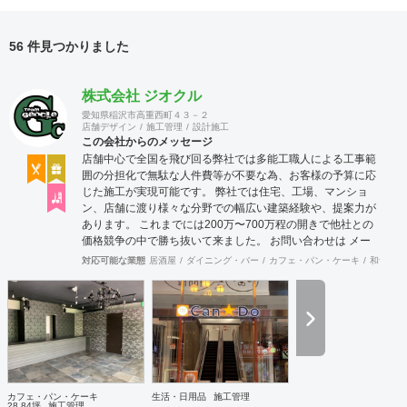
56 件見つかりました
株式会社 ジオクル
愛知県稲沢市高重西町４３－２
店舗デザイン
施工管理
設計施工
この会社からのメッセージ
店舗中心で全国を飛び回る弊社では多能工職人による工事範
囲の分担化で無駄な人件費等が不要な為、お客様の予算に応
じた施工が実現可能です。 弊社では住宅、工場、マンショ
ン、店舗に渡り様々な分野での幅広い建築経験や、提案力が
あります。 これまでには200万〜700万程の開きで他社との
価格競争の中で勝ち抜いて来ました。 お問い合わせは メー
ル（tenperhide31@icloud.com）からも承ります。 その他：
対応可能な業態
居酒屋
ダイニング・バー
カフェ・パン・ケーキ
和食・寿
道具商 愛知県公安委員会許可 第542642304700号
カフェ・パン・ケーキ
生活・日用品
施工管理
28.84坪
施工管理