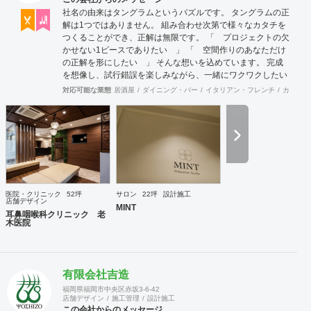
社名の由来はタングラムというパズルです。 タングラムの正
解は1つではありません。 組み合わせ次第で様々なカタチを
つくることができ、正解は無限です。 「 プロジェクトの欠
かせない1ピースでありたい 」 「 空間作りのあなただけ
の正解を形にしたい 」 そんな想いを込めています。 完成
を想像し、試行錯誤を楽しみながら、 ​一緒にワクワクしたい
と思っています。
対応可能な業態
居酒屋
ダイニング・バー
イタリアン・フレンチ
カフェ・
医院・クリニック
52坪
サロン
22坪
設計施工
店舗デザイン
MINT
耳鼻咽喉科クリニック 老
木医院
有限会社吉造
福岡県福岡市中央区赤坂3-6-42
店舗デザイン
施工管理
設計施工
この会社からのメッセージ