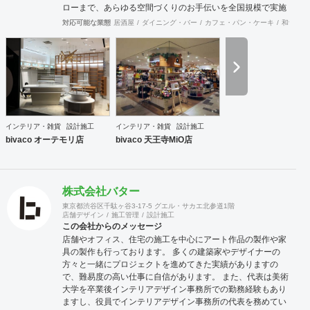
ローまで、あらゆる空間づくりのお手伝いを全国規模で実施
できます。上海にもオフィスがございますので、中国での実
対応可能な業態
居酒屋
ダイニング・バー
カフェ・パン・ケーキ
和食・寿
施も可能です。
インテリア・雑貨
設計施工
インテリア・雑貨
設計施工
bivaco オーテモリ店
bivaco 天王寺MiO店
株式会社バター
東京都渋谷区千駄ヶ谷3-17-5 グエル・サカエ北参道1階
店舗デザイン
施工管理
設計施工
この会社からのメッセージ
店舗やオフィス、住宅の施工を中心にアート作品の製作や家
具の製作も行っております。 多くの建築家やデザイナーの
方々と一緒にプロジェクトを進めてきた実績がありますの
で、難易度の高い仕事に自信があります。 また、代表は美術
大学を卒業後インテリアデザイン事務所での勤務経験もあり
ますし、役員でインテリアデザイン事務所の代表を務めてい