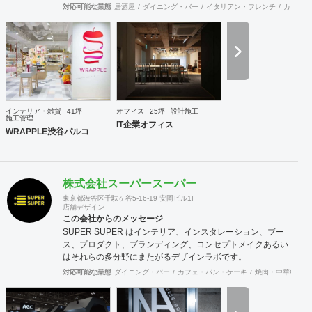
る者もおり、社内に4名のデザイナーを有しています。 現場
対応可能な業態
居酒屋
ダイニング・バー
イタリアン・フレンチ
カフェ・
施工部隊は20代1名、40代2名、50代1名の計4名を中心に手
が回らない際は代表自信も現場に出ますので、社内で5名と
専属の外注監理1名の6名で物件規模や内容に応じて割り当て
ています。 さらに自社で木工職人を抱えており、内装工事に
おいて大きなボリュームを締める木工家具の製作には質、量
ともに自信を持っております。 その他、自社で飲食店を経営
しており業態の開発やレシピ提供、仕入先のコーディネー
ト、人材教育なども行っており設計や施工だけにとらわれな
インテリア・雑貨
41坪
オフィス
25坪
設計施工
い様々な引き合いがあります。 大手企業の新業態開発の際の
施工管理
IT企業オフィス
社外プロジェクトメンバーとしてノウハウ提供などの実績も
WRAPPLE渋谷パルコ
あります。
株式会社スーパースーパー
東京都渋谷区千駄ヶ谷5-16-19 安岡ビル1F
店舗デザイン
この会社からのメッセージ
SUPER SUPER はインテリア、インスタレーション、ブー
ス、プロダクト、ブランディング、コンセプトメイクあるい
はそれらの多分野にまたがるデザインラボです。
対応可能な業態
ダイニング・バー
カフェ・パン・ケーキ
焼肉・中華料理・