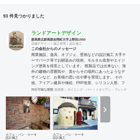
93 件見つかりました
ランドアートデザイン
群馬県北群馬郡吉岡町大字上野田1950
店舗デザイン
施工管理
設計施工
この会社からのメッセージ
商業施設、遊具、オブジェ、壁画などの設計施工 大手テ
ーマパーク等でお馴染みの技術、モルタル造形やエイジ
ング塗装を得意としています。 既製品では出来ない、海
外の建物の雰囲気や、昔からその場所にあったようなデ
ザインなど、お客様の思い出や夢を実現します。 その
他、アイアン建具や挿絵、FRP造形、シリコン人形、フ
ィギアなども作成可能です。 モルタル造形の施工に関
対応可能な業態
居酒屋
ダイニング・バー
イタリアン・フレンチ
カフェ
し、下塗りではサンドモルタルなど、発泡材が入ったも
のは強度不足になる為使用しておりません。 協力会社 株
式会社 河野建築デザイン 神奈川県川崎市 エッジデザイ
ンワークス株式会社 群馬県前橋市
カフェ・パン・ケーキ
カフェ・パン・ケーキ
設計施工
設計施工