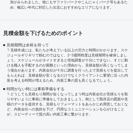
加がみられました。他にもサファリパークやこんにゃくパーク等もあるた
め、幅広い年代に対応した出店におすすめなエリアになります。
見積金額を下げるためのポイント
見積期間は余裕を持って
見積作成には、私たちが考えている以上の労力と時間がかかります。スケ
ジュールギリギリで頼むのではなく、2~3週間程度は見積期間を確保しまし
ょう。スケジュールがタイトすぎると現地調査が十分にできない、すぐに動
ける職人を手配するのが困難といった理由から、見積金額が高くなってしま
う場合があります。内装会社が十分に調査を行った上で見積もりを提出して
もらえれば、見積金額が安くなるだけでなくクライアントに要望に沿った内
装を考える時間が増えるため、内装工事の質も高くなるでしょう。
時間がない時には事前準備をする
どうしても見積もり期間が短くなってしまう時は内装会社が見積もりを取
りやすいように事前に準備をしておきましょう。例として既存店の図面や見
積のデータを提供する、見積もりフォーマットをあらかじめ用意しておくな
ど、内装会社への負担を下げ、円滑なコミュニケーションを心がけること
が、スピーディーで質の高い内装工事に繋がります。