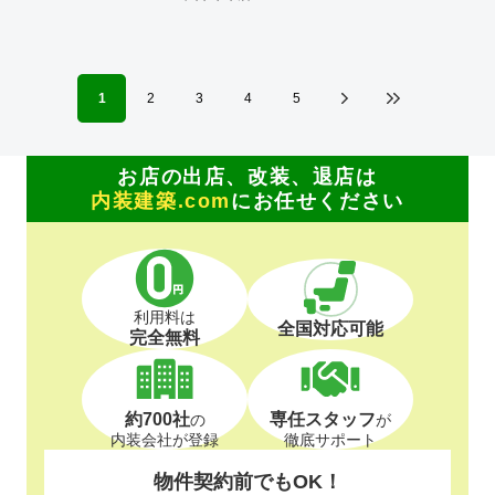
1
2
3
4
5
お店の出店、改装、退店は
内装建築.com
にお任せください
利用料は
全国対応可能
完全無料
約700社
専任スタッフ
の
が
内装会社が登録
徹底サポート
物件契約前でもOK！