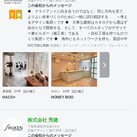
店舗デザイン
施工管理
設計施工
この会社からのメッセージ
◆ クライアントに向き合うのではなく、同じ方向を見て、
よりよい未来づくりのために一緒に試行錯誤する ＜考え
るデザイン集団＞です ◆ 大事な建材はカタログから選ばず
自分たちで開発する、そして、すべてのスタッフがデザイナ
ー兼ビルダー（施工者）である ＜自社工場を持つものづ
くり集団＞です ◆ 海外にもネットワークを持ち、英語や中
国語に堪能なスタッフたちが、海外から国内への出店をスム
対応可能な業態
居酒屋
ダイニング・バー
イタリアン・フレンチ
カフェ・
ーズに実現させる ＜国境のない設計集団＞です 設計施
工案件、設計＋造作物の案件、施工案件、造作物制作など、
多様な請負形態が可能です。工場では金属を中心にさまざま
な素材を用いた制作が可能で、例えば通常デザイン性とは無
縁な特定防火設備（鉄扉）などにも高いデザイン性を施すこ
とも可能です。 GRIDFRAME とりかえのきかない空間
https://gridframe.co.jp/ Synes(シネス) 霧のようなやわらか
な空間 http://synes.jp/ SOTOCHIKU 時間の蓄積を取り
美容院
37坪
設計施工
サロン
10坪
設計施工
込む空間 https://sotochiku.com/
HACO+
HONEY BOO
株式会社 秀建
千葉県浦安市北栄4-9-4
店舗デザイン
施工管理
設計施工
この会社からのメッセージ