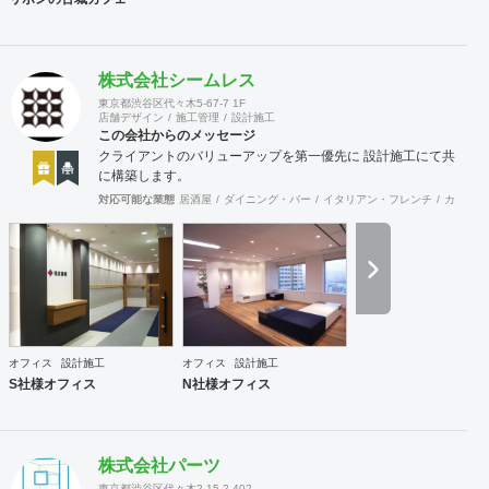
株式会社シームレス
東京都渋谷区代々木5-67-7 1F
店舗デザイン
施工管理
設計施工
この会社からのメッセージ
クライアントのバリューアップを第一優先に 設計施工にて共
に構築します。
対応可能な業態
居酒屋
ダイニング・バー
イタリアン・フレンチ
カフェ・
オフィス
設計施工
オフィス
設計施工
S社様オフィス
N社様オフィス
株式会社パーツ
東京都渋谷区代々木2-15-2-402