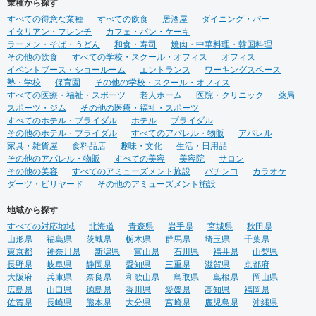
業種から探す
すべての得意な業種
すべての飲食
居酒屋
ダイニング・バー
イタリアン・フレンチ
カフェ・パン・ケーキ
ラーメン・そば・うどん
和食・寿司
焼肉・中華料理・韓国料理
その他の飲食
すべての学校・スクール・オフィス
オフィス
イベントブース・ショールーム
エントランス
ワーキングスペース
塾・学校
保育園
その他の学校・スクール・オフィス
すべての医療・福祉・スポーツ
老人ホーム
医院・クリニック
薬局
スポーツ・ジム
その他の医療・福祉・スポーツ
すべてのホテル・ブライダル
ホテル
ブライダル
その他のホテル・ブライダル
すべてのアパレル・物販
アパレル
家具・雑貨屋
食料品店
趣味・文化
生活・日用品
その他のアパレル・物販
すべての美容
美容院
サロン
その他の美容
すべてのアミューズメント施設
パチンコ
カラオケ
ダーツ・ビリヤード
その他のアミューズメント施設
地域から探す
すべての対応地域
北海道
青森県
岩手県
宮城県
秋田県
山形県
福島県
茨城県
栃木県
群馬県
埼玉県
千葉県
東京都
神奈川県
新潟県
富山県
石川県
福井県
山梨県
長野県
岐阜県
静岡県
愛知県
三重県
滋賀県
京都府
大阪府
兵庫県
奈良県
和歌山県
鳥取県
島根県
岡山県
広島県
山口県
徳島県
香川県
愛媛県
高知県
福岡県
佐賀県
長崎県
熊本県
大分県
宮崎県
鹿児島県
沖縄県