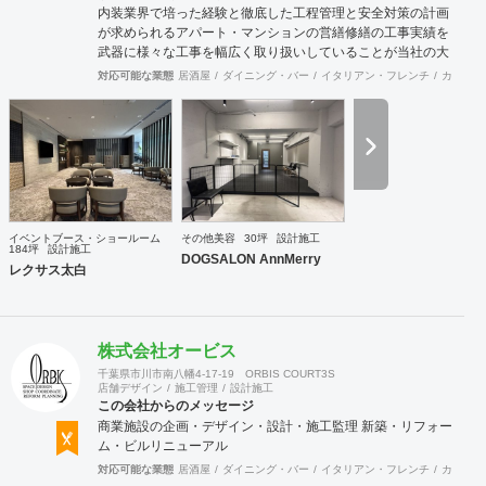
内装業界で培った経験と徹底した工程管理と安全対策の計画
が求められるアパート・マンションの営繕修繕の工事実績を
武器に様々な工事を幅広く取り扱いしていることが当社の大
きな特徴です。
対応可能な業態
居酒屋
ダイニング・バー
イタリアン・フレンチ
カフェ・
イベントブース・ショールーム
その他美容
30坪
設計施工
184坪
設計施工
DOGSALON AnnMerry
レクサス太白
株式会社オービス
千葉県市川市南八幡4-17-19 ORBIS COURT3S
店舗デザイン
施工管理
設計施工
この会社からのメッセージ
商業施設の企画・デザイン・設計・施工監理 新築・リフォー
ム・ビルリニューアル
対応可能な業態
居酒屋
ダイニング・バー
イタリアン・フレンチ
カフェ・