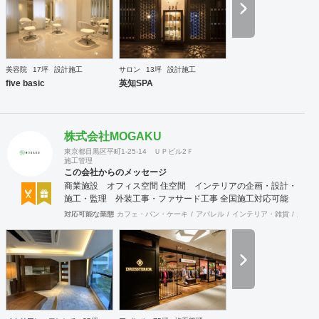
す。 まずはお気軽に、ご相談ください。
美容院
17坪
設計施工
サロン
13坪
設計施工
five basic
英知SPA
株式会社MOGAKU
東京都目黒区平町1-25-14 ＵＰビル2Ｆ
施工管理
この会社からのメッセージ
商業施設 オフィス空間 住空間 インテリアの企画・設計・
施工・監理 外装工事・ファサード工事 全国施工対応可能
対応可能な業態
カフェ・パン・ケーキ
アパレル
インテリア・雑貨
趣味・