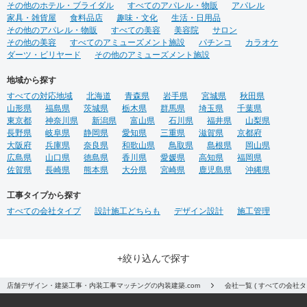
その他のホテル・ブライダル
すべてのアパレル・物販
アパレル
家具・雑貨屋
食料品店
趣味・文化
生活・日用品
その他のアパレル・物販
すべての美容
美容院
サロン
その他の美容
すべてのアミューズメント施設
パチンコ
カラオケ
ダーツ・ビリヤード
その他のアミューズメント施設
地域から探す
すべての対応地域
北海道
青森県
岩手県
宮城県
秋田県
山形県
福島県
茨城県
栃木県
群馬県
埼玉県
千葉県
東京都
神奈川県
新潟県
富山県
石川県
福井県
山梨県
長野県
岐阜県
静岡県
愛知県
三重県
滋賀県
京都府
大阪府
兵庫県
奈良県
和歌山県
鳥取県
島根県
岡山県
広島県
山口県
徳島県
香川県
愛媛県
高知県
福岡県
佐賀県
長崎県
熊本県
大分県
宮崎県
鹿児島県
沖縄県
工事タイプから探す
すべての会社タイプ
設計施工どちらも
デザイン設計
施工管理
+絞り込んで探す
店舗デザイン・建築工事・内装工事マッチングの内装建築.com
会社一覧 ( すべての会社