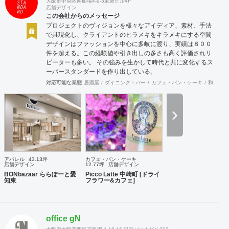
大阪市中央区南船場4-9-3東新ビル4F
店舗デザイン
この会社からのメッセージ
プロジェクトのヴィジョンを様々なアイディア、素材、手法
で具現化し、クライアントのヒラメキをキラメキにする空間
デザインはファッションを中心に多岐に渡り、実績は８００
件を超える。この経験値や引き出しの多さも高く評価されリ
ピーターも多い。 その強みを生かして時代と共に変化するス
ーパースタンダードを作り出している。
対応可能な業態
居酒屋
ダイニング・バー
カフェ・パン・ケーキ
和食・寿
アパレル
43.13坪
カフェ・パン・ケーキ
店舗デザイン
12.77坪
店舗デザイン
BONbazaar ららぽーと愛
Picco Latte 中崎町 [ドライ
知東
フラワー&カフェ]
office gN