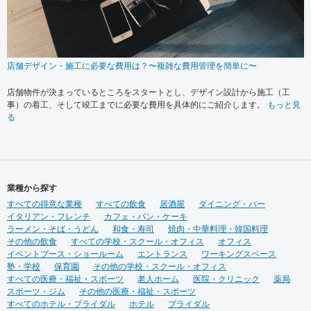
店舗デザイン・施工に必要な費用は？〜複雑な費用管理を簡単に〜
店舗物件が決まっているところをスタートとし、デザイン設計から施工（工
事）の着工、そして竣工までに必要な費用を具体的にご紹介します。
もっと見
る
業種から探す
すべての得意な業種
すべての飲食
居酒屋
ダイニング・バー
イタリアン・フレンチ
カフェ・パン・ケーキ
ラーメン・そば・うどん
和食・寿司
焼肉・中華料理・韓国料理
その他の飲食
すべての学校・スクール・オフィス
オフィス
イベントブース・ショールーム
エントランス
ワーキングスペース
塾・学校
保育園
その他の学校・スクール・オフィス
すべての医療・福祉・スポーツ
老人ホーム
医院・クリニック
薬局
スポーツ・ジム
その他の医療・福祉・スポーツ
すべてのホテル・ブライダル
ホテル
ブライダル