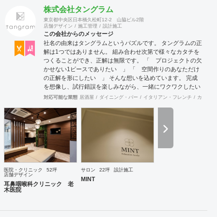
株式会社タングラム
東京都中央区日本橋久松町12-2 山脇ビル2階
店舗デザイン
施工管理
設計施工
この会社からのメッセージ
社名の由来はタングラムというパズルです。 タングラムの正
解は1つではありません。 組み合わせ次第で様々なカタチを
つくることができ、正解は無限です。 「 プロジェクトの欠
かせない1ピースでありたい 」 「 空間作りのあなただけ
の正解を形にしたい 」 そんな想いを込めています。 完成
を想像し、試行錯誤を楽しみながら、 ​一緒にワクワクしたい
と思っています。
対応可能な業態
居酒屋
ダイニング・バー
イタリアン・フレンチ
カフェ・
医院・クリニック
52坪
サロン
22坪
設計施工
店舗デザイン
MINT
耳鼻咽喉科クリニック 老
木医院