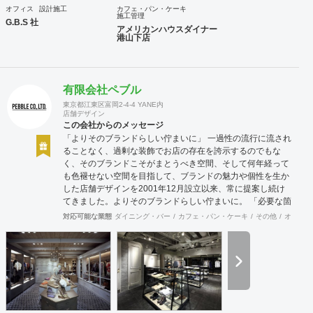
オフィス
設計施工
カフェ・パン・ケーキ
施工管理
G.B.S 社
アメリカンハウスダイナー
港山下店
有限会社ペブル
東京都江東区富岡2-4-4 YANE内
店舗デザイン
この会社からのメッセージ
「よりそのブランドらしい佇まいに」 一過性の流行に流され
ることなく、過剰な装飾でお店の存在を誇示するのでもな
く、そのブランドこそがまとうべき空間、そして何年経って
も色褪せない空間を目指して、ブランドの魅力や個性を生か
した店舗デザインを2001年12月設立以来、常に提案し続け
てきました。よりそのブランドらしい佇まいに。 「必要な箇
所に、必要なデザインを」 2012年からはさらにその思いを
対応可能な業態
ダイニング・バー
カフェ・パン・ケーキ
その他
オフィス
発展させ、店舗デザインに限らず、グラフィックデザインか
らブランディングまで総合的にブランドの出店をバックアッ
プできる体制も整えてきました。そのブランドにとってまず
何を優先すべきか、何が本当に必要なのか、そこをきちんと
アドバイスできる会社でありたいと思っています。 業務内容
・店舗設計（物販店／飲食店／美容室など） ・ブランディン
グ及びディレクション業務 ・出店におけるトータルデザイン