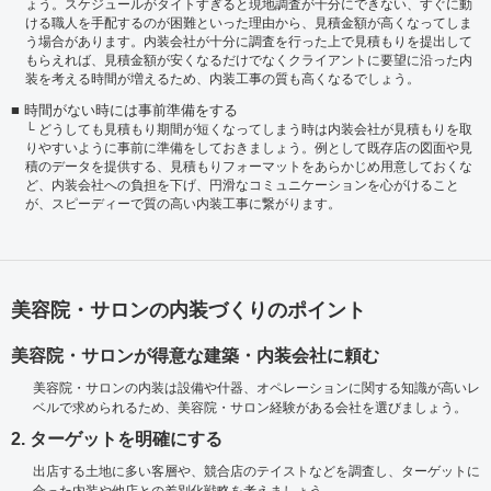
ょう。スケジュールがタイトすぎると現地調査が十分にできない、すぐに動
ける職人を手配するのが困難といった理由から、見積金額が高くなってしま
う場合があります。内装会社が十分に調査を行った上で見積もりを提出して
もらえれば、見積金額が安くなるだけでなくクライアントに要望に沿った内
装を考える時間が増えるため、内装工事の質も高くなるでしょう。
時間がない時には事前準備をする
どうしても見積もり期間が短くなってしまう時は内装会社が見積もりを取
りやすいように事前に準備をしておきましょう。例として既存店の図面や見
積のデータを提供する、見積もりフォーマットをあらかじめ用意しておくな
ど、内装会社への負担を下げ、円滑なコミュニケーションを心がけること
が、スピーディーで質の高い内装工事に繋がります。
美容院・サロンの内装づくりのポイント
美容院・サロンが得意な建築・内装会社に頼む
美容院・サロンの内装は設備や什器、オペレーションに関する知識が高いレ
ベルで求められるため、美容院・サロン経験がある会社を選びましょう。
2. ターゲットを明確にする
出店する土地に多い客層や、競合店のテイストなどを調査し、ターゲットに