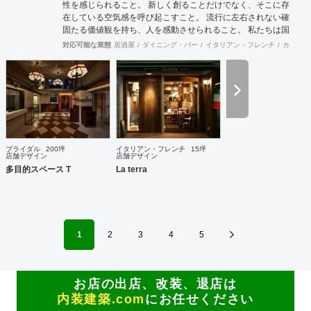
性を感じられること。 新しく創ることだけでなく、そこに存
在している空気感を呼び起こすこと。 流行に左右されない確
固たる価値観を持ち、人を感動させられること。 私たちは国
際的なバランス感覚を持ちながら、 柔軟に設計デザインする
対応可能な業態
居酒屋
ダイニング・バー
イタリアン・フレンチ
カフェ・
ことを心掛けています。 新しいようで新しくないものを作り
続けていきたいと考えています。
ブライダル
200坪
イタリアン・フレンチ
15坪
店舗デザイン
店舗デザイン
多目的スペース T
La terra
1
2
3
4
5
お店の出店、改装、退店は
内装建築.com
にお任せください