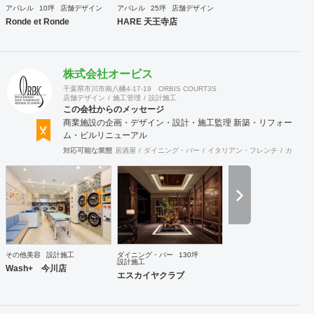
・住宅リノベーション ・家具及び什器デザイン
アパレル
10坪
店舗デザイン
アパレル
25坪
店舗デザイン
Ronde et Ronde
HARE 天王寺店
株式会社オービス
千葉県市川市南八幡4-17-19 ORBIS COURT3S
店舗デザイン
施工管理
設計施工
この会社からのメッセージ
商業施設の企画・デザイン・設計・施工監理 新築・リフォー
ム・ビルリニューアル
対応可能な業態
居酒屋
ダイニング・バー
イタリアン・フレンチ
カフェ・
その他美容
設計施工
ダイニング・バー
130坪
設計施工
Wash+ 今川店
エスカイヤクラブ