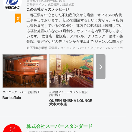
東京都杉並区高円寺南1-10-4
店舗デザイン
施工管理
設計施工
この会社からのメッセージ
一都三県を中心とした不動産仲介から店舗・オフィスの内装
工事をしております。 初めて開業するという方から、何店舗
も複数展開している企業様や、都内で20店舗以上展開してい
る福祉施設の方などの 店舗や、オフィスを内装工事してきて
います。 飲食店、物販店、アパレル、クリニック、整体・整
骨院、美容室などのデザインから施工まで ジャンルは問わず
に設計施工してきております。
対応可能な業態
居酒屋
ダイニング・バー
イタリアン・フレンチ
カフェ・
ダイニング・バー
設計施工
その他アミューズメント施設
設計施工
Bar buffalo
QUEEN SHISHA LOUNGE
六本木本店
株式会社スーパースタンダード