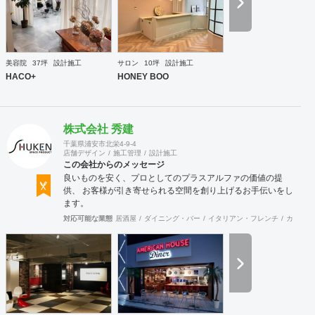
な素材を用いた制作が可能で、例えば通常デザイン性とは無
縁な特定防火設備（鉄扉）などにも高いデザイン性を施すこ
とも可能です。 GRIDFRAME とりかえのきかない空間
https://gridframe.co.jp/ Synes(シネス) 霧のようなやわらか
な空間 http://synes.jp/ SOTOCHIKU 時間の蓄積を取り
美容院
37坪
設計施工
サロン
10坪
設計施工
込む空間 https://sotochiku.com/
HACO+
HONEY BOO
株式会社 秀建
千葉県浦安市北栄4-9-4
店舗デザイン
施工管理
設計施工
この会社からのメッセージ
良いものを安く、プロとしてのプラスアルファの価値の提
供、 お客様が引き寄せられる空間を創り上げるお手伝いをし
ます。
対応可能な業態
居酒屋
ダイニング・バー
イタリアン・フレンチ
カフェ・