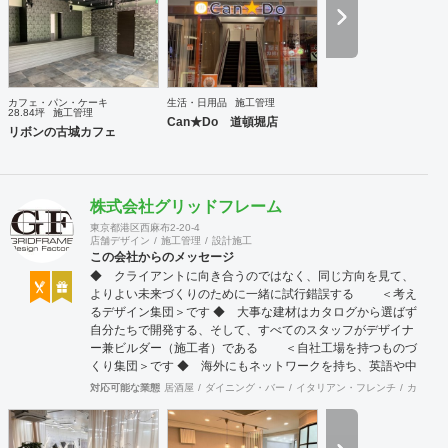
カフェ・パン・ケーキ
生活・日用品
施工管理
28.84坪
施工管理
Can★Do 道頓堀店
リボンの古城カフェ
株式会社グリッドフレーム
東京都港区西麻布2-20-4
店舗デザイン
施工管理
設計施工
この会社からのメッセージ
◆ クライアントに向き合うのではなく、同じ方向を見て、
よりよい未来づくりのために一緒に試行錯誤する ＜考え
るデザイン集団＞です ◆ 大事な建材はカタログから選ばず
自分たちで開発する、そして、すべてのスタッフがデザイナ
ー兼ビルダー（施工者）である ＜自社工場を持つものづ
くり集団＞です ◆ 海外にもネットワークを持ち、英語や中
国語に堪能なスタッフたちが、海外から国内への出店をスム
対応可能な業態
居酒屋
ダイニング・バー
イタリアン・フレンチ
カフェ・
ーズに実現させる ＜国境のない設計集団＞です 設計施
工案件、設計＋造作物の案件、施工案件、造作物制作など、
多様な請負形態が可能です。工場では金属を中心にさまざま