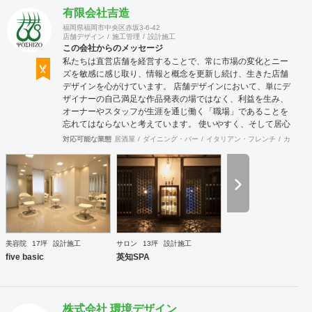
有限会社吉造
福岡県福岡市中央区赤坂3-6-42
店舗デザイン
施工管理
設計施工
この会社からのメッセージ
私たちは直営店舗を経営することで、常に市場の変化とニー
ズを敏感に感じ取り、情報と概念を更新し続け、生きた店舗
デザインを心がけています。 店舗デザインにおいて、単にデ
ザイナーの自己満足な作品発表の場ではなく、利益を生み、
オーナーやスタッフが生涯を通じ働く「職場」であることを
忘れてはならないと考えています。 使いやすく、そして居心
地がよく、時代の流れに左右されない強さを持った店舗デザ
対応可能な業態
居酒屋
ダイニング・バー
イタリアン・フレンチ
カフェ・
インを私たちは提案します。 また、グループ会社に不動産事
業と開業コンサルティング事業をそなえており、テナント・
出店地選びや資金調達から実践に基づいたサポートが可能で
す。 まずはお気軽に、ご相談ください。
美容院
17坪
設計施工
サロン
13坪
設計施工
five basic
英知SPA
株式会社 環境デザイン