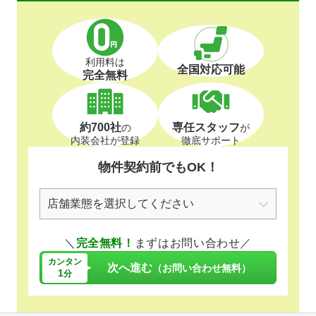
利用料は
全国対応可能
完全無料
約700社
専任スタッフ
の
が
内装会社が登録
徹底サポート
物件契約前でもOK！
＼
完全無料！
まずはお問い合わせ／
カンタン
次へ進む
（お問い合わせ無料）
1
分