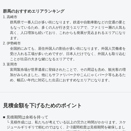
群馬のおすすめエリアランキング
1. 高崎市
群馬県で一番人口が多い街になります。鉄道や自動車動などの交通の要と
もなっているため、多くの人が行き交うエリアで、ファミリー層の人気も
高く、人口増加も続いており、これからも発展が見込まれるエリアになり
ます。
2. 伊勢崎市
全国的にみても、居住外国人の割合が多い街になります。外国人労働者を
受け入れる工場が多いためですが、日本人だけでなく、外国人も取り込む
ことが出店の大きな鍵になるエリアです。
3. 富岡市
富岡製糸場が世界遺産に登録されたことで、その周辺も含め、観光客の増
加がみられました。他にもサファリパークやこんにゃくパーク等もあるた
め、幅広い年代に対応した出店におすすめなエリアになります。
見積金額を下げるためのポイント
見積期間は余裕を持って
見積作成には、私たちが考えている以上の労力と時間がかかります。スケ
ジュールギリギリで頼むのではなく、2~3週間程度は見積期間を確保しまし