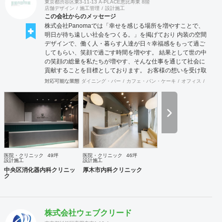
東京都渋谷区東3-11-13 A-PLACE恵比寿東 8階
店舗デザイン
施工管理
設計施工
この会社からのメッセージ
株式会社Panomaでは「幸せを感じる場所を増やすことで、
明日が待ち遠しい社会をつくる。」を掲げており 内装の空間
デザインで、働く人・暮らす人達が日々幸福感をもって過ご
してもらい、笑顔で過ごす時間を増やす。 結果として世の中
の笑顔の総量を私たちが増やす、そんな仕事を通じて社会に
貢献することを目標としております。 お客様の想いを受け取
り、その想いを具現化できるデザインと施工を心掛け、 創業
対応可能な業態
ダイニング・バー
カフェ・パン・ケーキ
オフィス
イベン
50年を超える安心と経験をもとに社員一丸となって取り組ん
でおります。 お客様満足を追求し「あなたに出会えてよかっ
た企業」であり続けれるよう貢献していきます。 医療施設に
特化した内装デザイン・施工の提供ブラインド『Clione』も
展開中です！ 是非ご連絡をお待ちしております！！
医院・クリニック
49坪
医院・クリニック
46坪
設計施工
設計施工
中央区消化器内科クリニッ
厚木市内科クリニック
ク
株式会社ウェブクリード