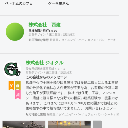
ベトナムのカフェ
ケーキ屋さん
株式会社 西建
前橋市西片貝町5-4-36
店舗デザイン
施工管理
設計施工
対応可能な業態
居酒屋
ダイニング・バー
カフェ・パン・ケーキ
ラーメ
株式会社 ジオクル
愛知県稲沢市高重西町４３－２
店舗デザイン
施工管理
設計施工
この会社からのメッセージ
店舗中心で全国を飛び回る弊社では多能工職人による工事範
囲の分担化で無駄な人件費等が不要な為、お客様の予算に応
じた施工が実現可能です。 弊社では住宅、工場、マンショ
ン、店舗に渡り様々な分野での幅広い建築経験や、提案力が
あります。 これまでには200万〜700万程の開きで他社との
価格競争の中で勝ち抜いて来ました。 お問い合わせは メー
ル（tenperhide31@icloud.com）からも承ります。 その他：
対応可能な業態
居酒屋
ダイニング・バー
カフェ・パン・ケーキ
和食・寿
道具商 愛知県公安委員会許可 第542642304700号