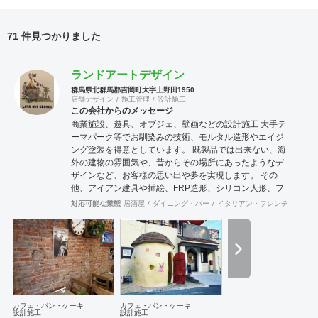
71 件見つかりました
ランドアートデザイン
群馬県北群馬郡吉岡町大字上野田1950
店舗デザイン
施工管理
設計施工
この会社からのメッセージ
商業施設、遊具、オブジェ、壁画などの設計施工 大手テ
ーマパーク等でお馴染みの技術、モルタル造形やエイジ
ング塗装を得意としています。 既製品では出来ない、海
外の建物の雰囲気や、昔からその場所にあったようなデ
ザインなど、お客様の思い出や夢を実現します。 その
他、アイアン建具や挿絵、FRP造形、シリコン人形、フ
ィギアなども作成可能です。 モルタル造形の施工に関
対応可能な業態
居酒屋
ダイニング・バー
イタリアン・フレンチ
カフェ
し、下塗りではサンドモルタルなど、発泡材が入ったも
のは強度不足になる為使用しておりません。 協力会社 株
式会社 河野建築デザイン 神奈川県川崎市 エッジデザイ
ンワークス株式会社 群馬県前橋市
カフェ・パン・ケーキ
カフェ・パン・ケーキ
設計施工
設計施工