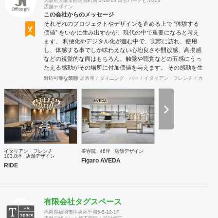
大阪府大阪市西区京町堀 1-18-16 日宝パークビル303
店舗デザイン
この会社からのメッセージ
それぞれのプロジェクトやデザインを進める上で “体験する
価値” をいかに生み出すかが、現代の中で重要になると考え
ます。 利便化やデジタル化が進む中で、実際に訪れ、使用
し、体感する事でしか味わえない心地良さや開放感、高揚感
などの視覚的な面はもちろん、触覚や聴覚などの五感にうっ
たえる感動がその場所に付加価値を与えます。 その感動を生
み出し、他には無い価値を持った空間や物へと変化させる事
対応可能な業態
居酒屋
ダイニング・バー
イタリアン・フレンチ
カフェ・
がインテリアデザインの役割だと考えております。 この理念
の元に、クライアントとの対話を重ねる事でプロジェクトの
根幹を定め、システムやレイアウトの面から構想を練り、環
境や条件、コストに合わせて具現化します。 飲食業をはじめ
とした多様なジャンルの商業デザインを手掛けている強みを
活かし、美しいだけでは無い心躍るデザインと従来の形態に
囚われない個性を持った提案をさせて頂きます。
イタリアン・フレンチ
美容院
46坪
店舗デザイン
103.8坪
店舗デザイン
Figaro AVEDA
RIDE
有限会社タグスペース
福岡県福岡市中央区平和5-5-12-1F