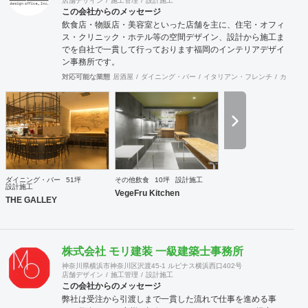
店舗デザイン
施工管理
設計施工
この会社からのメッセージ
飲食店・物販店・美容室といった店舗を主に、住宅・オフィ
ス・クリニック・ホテル等の空間デザイン、設計から施工ま
でを自社で一貫して行っております福岡のインテリアデザイ
ン事務所です。
対応可能な業態
居酒屋
ダイニング・バー
イタリアン・フレンチ
カフェ・
ダイニング・バー
51坪
その他飲食
10坪
設計施工
設計施工
VegeFru Kitchen
THE GALLEY
株式会社 モリ建装 一級建築士事務所
神奈川県横浜市神奈川区沢渡45-1 ルピナス横浜西口402号
店舗デザイン
施工管理
設計施工
この会社からのメッセージ
弊社は受注から引渡しまで一貫した流れで仕事を進める事