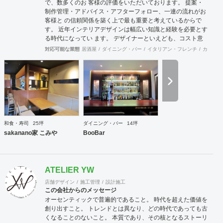
で、数多くのお 客様の評価をいただいております。 提案・
制作管理・アドバイス・アフターフォロー、一連の流れがお
客様と の信頼関係を築く上で最も重要と考えているからで
す。 近年インテリアデザインは幅広い知識と経験を必要とす
る時代になってい ます。 デザイナーといえども、コスト意
識・建築・設備・法規、多方面の経験と 知識が要求されま
対応可能な業態
居酒屋
ダイニング・バー
イタリアン・フレンチ
カフェ・
す。 それが「よい仕事」につながっていきます。 弊社は経
験豊富なデザイナー、建築士が、数多くの実績をもとに「よ
い仕 事」を提供できるように努力しております。
和食・寿司
25坪
ダイニング・バー
14坪
sakanano家 こみや
BooBar
ATELIER YW
店舗デザイン
施工管理
設計施工
この会社からのメッセージ
オーセンティックで普遍的であること。 時代を超えた価値を
創り出すこと。 トレンドとは異なり、どの時代であっても古
くなることのないこと。 本質であり、その核となるストーリ