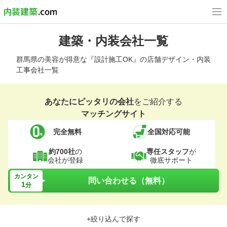
建築・内装会社一覧
群馬県の美容が得意な『設計施工OK』の店舗デザイン・内装
工事会社一覧
あなたにピッタリの会社
をご紹介する
マッチングサイト
完全無料
全国対応可能
約700社
の
専任スタッフ
が
会社が登録
徹底サポート
カンタン
問い合わせる（無料）
1
分
+絞り込んで探す