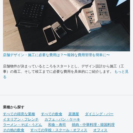
店舗デザイン・施工に必要な費用は？〜複雑な費用管理を簡単に〜
店舗物件が決まっているところをスタートとし、デザイン設計から施工（工
事）の着工、そして竣工までに必要な費用を具体的にご紹介します。
もっと見
る
業種から探す
すべての得意な業種
すべての飲食
居酒屋
ダイニング・バー
イタリアン・フレンチ
カフェ・パン・ケーキ
ラーメン・そば・うどん
和食・寿司
焼肉・中華料理・韓国料理
その他の飲食
すべての学校・スクール・オフィス
オフィス