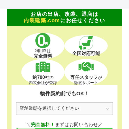
お店の出店、改装、退店は
内装建築.com
にお任せください
利用料は
全国対応可能
完全無料
約700社
専任スタッフ
の
が
内装会社が登録
徹底サポート
物件契約前でもOK！
＼
完全無料！
まずはお問い合わせ／