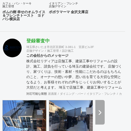
カフェ・パン・ケーキ
イタリアン・フレンチ
施工管理
店舗デザイン
ポムの樹 幸せのオムライス
ポポラマーマ 金沢文庫店
＆フレンチトースト ヨド
バシ横浜店
登録審査中
埼玉県さいたま市北区宮原町 3-381-1 宮原ビル3F
店舗デザイン
施工管理
設計施工
この会社からのメッセージ
株式会社リディアは店舗工事、建築工事やリフォームの設
計、施工、請負を行っている埼玉の建築会社です。 店舗づく
り、家づくりは、技術・素材・性能にこだわるのはもちろん
のこと、オーナーの想いや夢、思い出を育てる大切な空間と
なるよう、お客様それぞれの声をじっくりお伺いすることが
大切だと考えます。 埼玉で店舗工事、建築工事やリフォーム
をお考えの方はお気軽に私たちにご相談ください。
対応可能な業態
居酒屋
ダイニング・バー
イタリアン・フレンチ
カフェ・