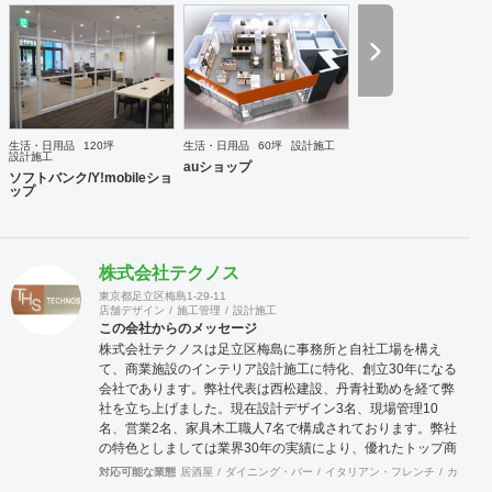
team geoworks チーム:ジオワークス＞ 会社創業からの「内
装工事職」+「電気専門職」の自社施工チームがおります。
長年にわたり、クオリティー向上してまいりました。伝達・
理解スピードも速い為、結果、業界いち施工期間が速いと自
負しております。 対応可能エリア 関東・東北・東海・北
陸・関西・中国・九州エリア ※北海道・四国・沖縄・離島
は、要相談。実績あり。
生活・日用品
120坪
生活・日用品
60坪
設計施工
設計施工
auショップ
ソフトバンク/Y!mobileショ
ップ
株式会社テクノス
東京都足立区梅島1-29-11
店舗デザイン
施工管理
設計施工
この会社からのメッセージ
株式会社テクノスは足立区梅島に事務所と自社工場を構え
て、商業施設のインテリア設計施工に特化、創立30年になる
会社であります。弊社代表は西松建設、丹青社勤めを経て弊
社を立ち上げました。現在設計デザイン3名、現場管理10
名、営業2名、家具木工職人7名で構成されております。弊社
の特色としましては業界30年の実績により、優れたトップ商
空間デザイナーさん達と幅広いパイプを持っており、お客様
対応可能な業態
居酒屋
ダイニング・バー
イタリアン・フレンチ
カフェ・
のニーズにマッチングしたデザイナーさんの選出と弊社との