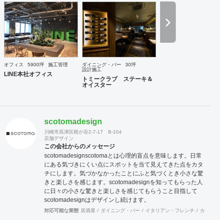
コラボによって、より高いレベルのご提案ならびにご対応を
行うことが可能な体制を整えております。またデザイン設計
から自社製造までワンストップで対応可能な為、きめ細かな
対応とスピディー性、そして品質の安定性と流通マージンを
抑えたコスト低減を売りとしております。さらに自社に職人
を抱えていることからアフターケアもしっかりとした対応が
可能であります。おかげ様で弊社は長いリピーターとしてお
オフィス
5900坪
施工管理
ダイニング・バー
30坪
取引させて頂くお客様が多い事と、設計事務所様からのご紹
設計施工
LINE本社オフィス
介によるお客様が多いのが営業特徴となっております。また
トミークラブ ステーキ＆
オイスター
地方のご出店においても、弊社にお声をかけて頂くお客様も
多い状況です。これも日ごろから一つ一つをしっかりと対応
する事に社員全員が心がけている結果だと思います。 弊社で
は自ら店舗の経営も行っております。現在15年目を迎える西
scotomadesign
麻布にある高級輸入家具店と、現在10年目を迎える上野アメ
横にあるハンバーグのお店です。 こちらの店舗を自ら経営す
川崎市高津区梶が谷2-7-17 B-104
店舗デザイン
ることでいかにお客様が利益を出すのに日々大変なご努力を
この会社からのメッセージ
されているのかを改めて学ぶ事で出来ました。これらの経験
scotomadesign ​ ​scotomaとは心理的盲点を意味します。 ​ ​日常
も活かして、ご依頼されるお客様に対して、弊社のインテリ
にある気づきにくい点にスポットを当て ​ ​見えてきた点をカタ
アデザイン設計施工面から、少しでもお客様のお店がご繁栄
チにします。 ​ ​気づかなかったことにふと気づくとき ​ 小さな驚
そしてご利益を獲得出来るようにしっかりとした対応を行っ
きと楽しさを感じます。 ​ scotomadesignを知ってもらった人
てゆきたいと考えております。 まずはお気軽にご相談いただ
に ​ ​日々の小さな驚きと楽しさを感じてもらうこと目指して ​ ​
ければと思います、よろしくお願いいたします。
scotomadesignはデザインし続けます。 ​
対応可能な業態
居酒屋
ダイニング・バー
イタリアン・フレンチ
カフェ・