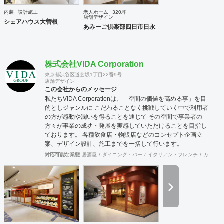
内装
設計施工
老人ホーム
320坪
店舗デザイン
シェアハウス大曽根
あみーご倶楽部四日市日永
株式会社VIDA Corporation
東京都渋谷区道玄坂1丁目22番9号
店舗デザイン
この会社からのメッセージ
私たちVIDA Corporationは、「空間の価値を高める事」を目
的としジャンルに こだわることなく挑戦していく中で利用者
の方が感動や潤いを得ることを通じて その空間で事業者の
方々が事業の成功・発展を実感していただけることを目指し
ております。 各種飲食店・物販店などのコンセプト企画立
案、デザイン設計、施工までを一括して行います。
対応可能な業態
居酒屋
ダイニング・バー
イタリアン・フレンチ
カフェ・