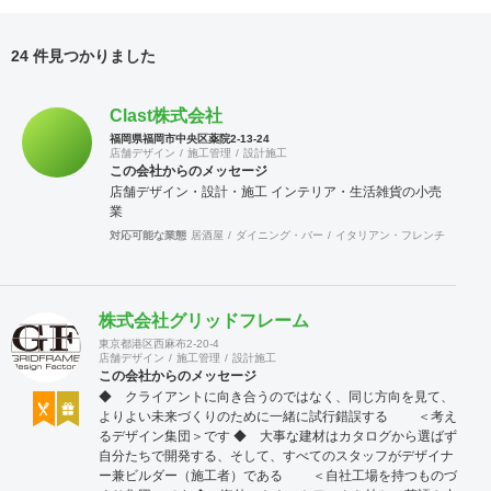
24 件見つかりました
Clast株式会社
福岡県福岡市中央区薬院2-13-24
店舗デザイン
施工管理
設計施工
この会社からのメッセージ
店舗デザイン・設計・施工 インテリア・生活雑貨の小売
業
対応可能な業態
居酒屋
ダイニング・バー
イタリアン・フレンチ
カフェ
株式会社グリッドフレーム
東京都港区西麻布2-20-4
店舗デザイン
施工管理
設計施工
この会社からのメッセージ
◆ クライアントに向き合うのではなく、同じ方向を見て、
よりよい未来づくりのために一緒に試行錯誤する ＜考え
るデザイン集団＞です ◆ 大事な建材はカタログから選ばず
自分たちで開発する、そして、すべてのスタッフがデザイナ
ー兼ビルダー（施工者）である ＜自社工場を持つものづ