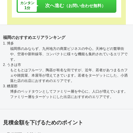
カンタン
次へ進む
（お問い合わせ無料）
1
分
福岡のおすすめエリアランキング
1. 博多
福岡県のみならず、九州地方の商業ビジネスの中心。天神などの繁華街
や、空港や新幹線等、コンパクトに様々な機能も集約されているエリアで
す。
2. うきは市
もともとはフルーツ、陶器が有名な街ですが、近年、若者があつまるカフ
ェや雑貨屋、本屋等が増えてきています。若者をターゲットにした、小洒
落た店の出店におすすめのエリアです。
3. 糟屋郡
博多のベッドタウンとしてファミリー層を中心に、人口が増えています。
ファミリー層をターゲットにした出店におすすめのエリアです。
見積金額を下げるためのポイント