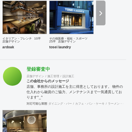
イタリアン・フレンチ
10坪
その他医療・福祉・スポーツ
店舗デザイン
25坪
店舗デザイン
ardoak
tosei laundry
登録審査中
店舗デザイン
施工管理
設計施工
この会社からのメッセージ
店舗、事務所の設計施工を主に得意としております。 物件の
仕入れから融資のご協力、メンテナンスまで一気通貫してお
ります^_^
対応可能な業態
ダイニング・バー
カフェ・パン・ケーキ
ラーメン・そば・