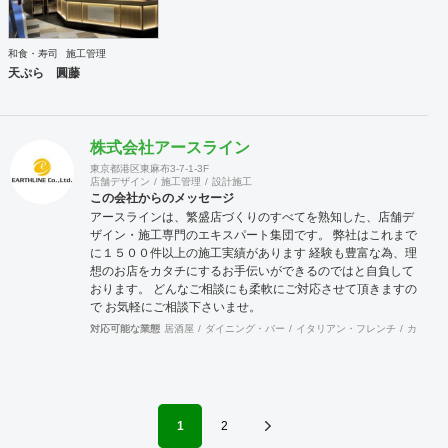
和食・寿司
施工管理
天ぷら 圓藤
株式会社アースライン
東京都港区東麻布3-7-1-3F
店舗デザイン
施工管理
設計施工
この会社からのメッセージ
アースラインは、繁盛店づくりのすべてを熟知した、店舗デ
ザイン・施工専門のエキスパート集団です。 弊社はこれまで
に１５００件以上の施工実績があります 経験も豊富な為、理
想のお店をカタチにするお手伝いができるのではと自負して
おります。 どんなご相談にも柔軟にご対応させて頂きますの
で お気軽にご相談下さいませ。
対応可能な業態
居酒屋
ダイニング・バー
イタリアン・フレンチ
カフェ・
1
2