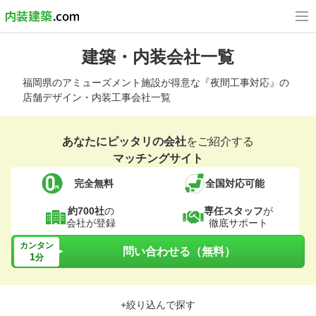
建築・内装会社一覧
福岡県のアミューズメント施設が得意な『夜間工事対応』の
店舗デザイン・内装工事会社一覧
あなたにピッタリの会社
をご紹介する
マッチングサイト
完全無料
全国対応可能
約700社
の
専任スタッフ
が
会社が登録
徹底サポート
カンタン
問い合わせる（無料）
1
分
+絞り込んで探す