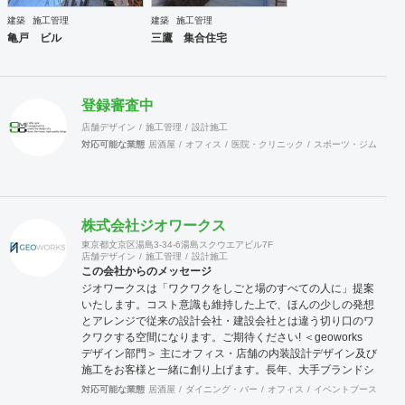
建築
施工管理
建築
施工管理
亀戸 ビル
三鷹 集合住宅
登録審査中
店舗デザイン
施工管理
設計施工
対応可能な業態
居酒屋
オフィス
医院・クリニック
スポーツ・ジム
カラ
株式会社ジオワークス
東京都文京区湯島3-34-6湯島スクウエアビル7F
店舗デザイン
施工管理
設計施工
この会社からのメッセージ
ジオワークスは「ワクワクをしごと場のすべての人に」提案
いたします。コスト意識も維持した上で、ほんの少しの発想
とアレンジで従来の設計会社・建設会社とは違う切り口のワ
クワクする空間になります。ご期待ください! ＜geoworks
デザイン部門＞ 主にオフィス・店舗の内装設計デザイン及び
施工をお客様と一緒に創り上げます。長年、大手ブランドシ
ョップ指定業者の施工知識もあり、商業施設、ロードサイ
対応可能な業態
居酒屋
ダイニング・バー
オフィス
イベントブース・ショ
ド、商店街などにてデザイン・設計の実績があります。 ＜