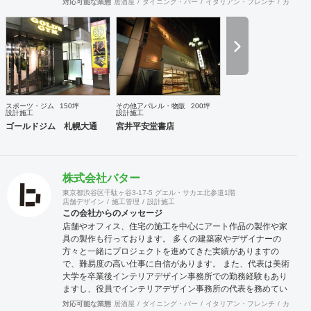
対応可能な業態
居酒屋
ダイニング・バー
イタリアン・フレンチ
カフェ・
ときは、お打ち合せ時クライアントからのご要望をこれまで
培ってきた当社ならではのノウハウでご提案いたします。
スポーツ・ジム
150坪
その他アパレル・物販
200坪
設計施工
設計施工
ゴールドジム 札幌大通
宮井平安堂書店
株式会社バター
東京都渋谷区千駄ヶ谷3-17-5 グエル・サカエ北参道1階
店舗デザイン
施工管理
設計施工
この会社からのメッセージ
店舗やオフィス、住宅の施工を中心にアート作品の製作や家
具の製作も行っております。 多くの建築家やデザイナーの
方々と一緒にプロジェクトを進めてきた実績がありますの
で、難易度の高い仕事に自信があります。 また、代表は美術
大学を卒業後インテリアデザイン事務所での勤務経験もあり
ますし、役員でインテリアデザイン事務所の代表を務めてい
る者もおり、社内に4名のデザイナーを有しています。 現場
対応可能な業態
居酒屋
ダイニング・バー
イタリアン・フレンチ
カフェ・