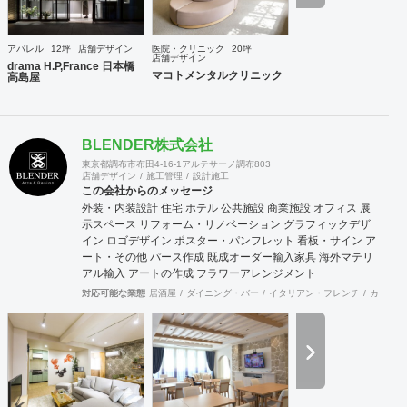
アパレル
12坪
店舗デザイン
医院・クリニック
20坪
店舗デザイン
drama H.P,France 日本橋
マコトメンタルクリニック
高島屋
BLENDER株式会社
東京都調布市布田4-16-1アルテサーノ調布803
店舗デザイン
施工管理
設計施工
この会社からのメッセージ
外装・内装設計 住宅 ホテル 公共施設 商業施設 オフィス 展
示スペース リフォーム・リノベーション グラフィックデザ
イン ロゴデザイン ポスター・パンフレット 看板・サイン ア
ート・その他 パース作成 既成オーダー輸入家具 海外マテリ
アル輸入 アートの作成 フラワーアレンジメント
対応可能な業態
居酒屋
ダイニング・バー
イタリアン・フレンチ
カフェ・