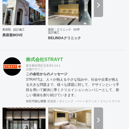
いです。 施工例に付きましては当社ホームページを拝見して
頂ければ御確認出来ますので！宜しくお願いします。
美容院
設計施工
医院・クリニック
52坪
設計施工
美容室MOVE
BELINDAクリニック
株式会社STRAYT
東京都目黒区五本木2-14-1
店舗デザイン
この会社からのメッセージ
STRAYTは、人々が抱える小さな悩みや、社会や企業が抱え
る大きな問題まで、様々な課題に対して、デザインという手
段を用いて解決に導くクリエイションカンパニーとして、新
しい価値を創り続けていきます。
対応可能な業態
居酒屋
ダイニング・バー
オフィス
イベントブース・ショ