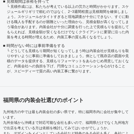
見積期間は余裕を持って
見積作成には、私たちが考えている以上の労力と時間がかかります。スケ
ジュールギリギリで頼むのではなく、2~3週間程度は見積期間を確保しまし
ょう。スケジュールがタイトすぎると現地調査が十分にできない、すぐに動
ける職人を手配するのが困難といった理由から、見積金額が高くなってしま
う場合があります。内装会社が十分に調査を行った上で見積もりを提出して
もらえれば、見積金額が安くなるだけでなくクライアントに要望に沿った内
装を考える時間が増えるため、内装工事の質も高くなるでしょう。
時間がない時には事前準備をする
どうしても見積もり期間が短くなってしまう時は内装会社が見積もりを取
りやすいように事前に準備をしておきましょう。例として既存店の図面や見
積のデータを提供する、見積もりフォーマットをあらかじめ用意しておくな
ど、内装会社への負担を下げ、円滑なコミュニケーションを心がけること
が、スピーディーで質の高い内装工事に繋がります。
福岡県の内装会社選びのポイント
九州地方の中では最も内装会社の多い県です。特に福岡市内に会社が集中して
います。
九州全域から沖縄まで対応可能な会社も多いので、福岡県だけでなく九州地方
で出店を考えている方は依頼を検討してみてはいかがでしょうか。
また、デザインをメインとしている会社など特色のある会社も多く、各社によ