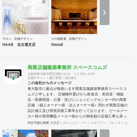
指します よりグローバルな視点で、世界の最先端のデザイン
をスタンダードに取り入れることで、 国境を越えて活躍し続
けるデザイン会社を目指します。 Value バリュー 感動・創
造・挑戦 感動：軽薄な流行を追わず、用途や目的に沿った本
質的に美しく成果の出るデザインを提供します 創造：最先端
の技術や概念を取り入れ、お客様と自身がワクワクするクリ
エイティブ提案を追求します 挑戦：既成の概念や思い込みに
サロン
店舗デザイン
その他飲食
店舗デザイン
とらわれず、自身の限界を超えた挑戦を意識します
HAAB 名古屋支店
Ginza8
商業店舗建築事務所 スペースコムズ
大阪府東大阪市西石切町3-6-14 コスモB.L.D-2F
店舗デザイン
施工管理
設計施工
この会社からのメッセージ
東大阪市に拠点が御座います商業店舗建築事務所スペースコ
ムズと申します。 店舗物件選びから飲食店・美容室・物販
店・医療関係・介護・並びにショッピングセンター内の商業
店舗 （個人オーナー様・法人オーナー様）問わず商業店舗の
設計施工及び原状回復工事等を行っております。 ビールメー
カー様や厨房機器メーカー様からの御依頼の店舗工事も承っ
ております。 御予算及び動線・デザインをトータルに最良の
対応可能な業態
居酒屋
ダイニング・バー
イタリアン・フレンチ
カフェ・
御提案させて頂いており 設計から施工・デザインまでをトー
タルにサポート致しますので一度御見積りさせて頂ければ幸