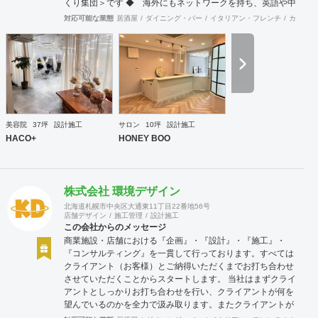
くり集団＞です ◆ 海外にもネットワークを持ち、英語や中
国語に堪能なスタッフたちが、海外から国内への出店をスム
対応可能な業態
居酒屋
ダイニング・バー
イタリアン・フレンチ
カフェ・
ーズに実現させる ＜国境のない設計集団＞です 設計施
工案件、設計＋造作物の案件、施工案件、造作物制作など、
多様な請負形態が可能です。工場では金属を中心にさまざま
な素材を用いた制作が可能で、例えば通常デザイン性とは無
縁な特定防火設備（鉄扉）などにも高いデザイン性を施すこ
とも可能です。 GRIDFRAME とりかえのきかない空間
https://gridframe.co.jp/ Synes(シネス) 霧のようなやわらか
な空間 http://synes.jp/ SOTOCHIKU 時間の蓄積を取り
美容院
37坪
設計施工
サロン
10坪
設計施工
込む空間 https://sotochiku.com/
HACO+
HONEY BOO
株式会社 環境デザイン
北海道札幌市中央区大通東11丁目22番地56号
店舗デザイン
施工管理
設計施工
この会社からのメッセージ
商業施設・店舗における『企画』・『設計』・『施工』・
『コンサルティング』を一貫して行っております。すべては
クライアント（お客様）とご納得いただくまでお打ち合わせ
させていただくことからスタートします。 当社はまずクライ
アントとしっかりお打ち合わせを行い、クライアントが何を
望んでいるのかを全力で汲み取ります。またクライアントが
思い描いていることをどのように表現していいのかお困りの