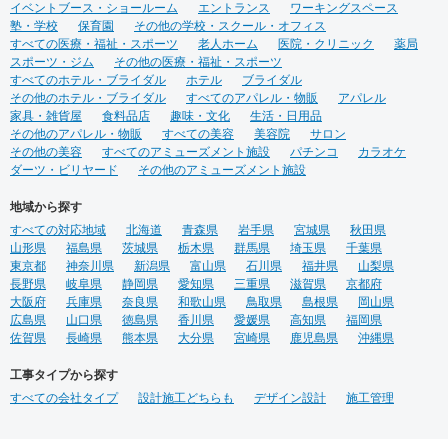
イベントブース・ショールーム
エントランス
ワーキングスペース
塾・学校
保育園
その他の学校・スクール・オフィス
すべての医療・福祉・スポーツ
老人ホーム
医院・クリニック
薬局
スポーツ・ジム
その他の医療・福祉・スポーツ
すべてのホテル・ブライダル
ホテル
ブライダル
その他のホテル・ブライダル
すべてのアパレル・物販
アパレル
家具・雑貨屋
食料品店
趣味・文化
生活・日用品
その他のアパレル・物販
すべての美容
美容院
サロン
その他の美容
すべてのアミューズメント施設
パチンコ
カラオケ
ダーツ・ビリヤード
その他のアミューズメント施設
地域から探す
すべての対応地域
北海道
青森県
岩手県
宮城県
秋田県
山形県
福島県
茨城県
栃木県
群馬県
埼玉県
千葉県
東京都
神奈川県
新潟県
富山県
石川県
福井県
山梨県
長野県
岐阜県
静岡県
愛知県
三重県
滋賀県
京都府
大阪府
兵庫県
奈良県
和歌山県
鳥取県
島根県
岡山県
広島県
山口県
徳島県
香川県
愛媛県
高知県
福岡県
佐賀県
長崎県
熊本県
大分県
宮崎県
鹿児島県
沖縄県
工事タイプから探す
すべての会社タイプ
設計施工どちらも
デザイン設計
施工管理