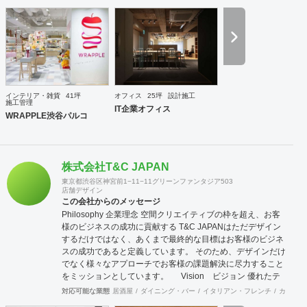
施工部隊は20代1名、40代2名、50代1名の計4名を中心に手
が回らない際は代表自信も現場に出ますので、社内で5名と
専属の外注監理1名の6名で物件規模や内容に応じて割り当て
ています。 さらに自社で木工職人を抱えており、内装工事に
おいて大きなボリュームを締める木工家具の製作には質、量
ともに自信を持っております。 その他、自社で飲食店を経営
しており業態の開発やレシピ提供、仕入先のコーディネー
ト、人材教育なども行っており設計や施工だけにとらわれな
インテリア・雑貨
41坪
オフィス
25坪
設計施工
い様々な引き合いがあります。 大手企業の新業態開発の際の
施工管理
IT企業オフィス
社外プロジェクトメンバーとしてノウハウ提供などの実績も
WRAPPLE渋谷パルコ
あります。
株式会社T&C JAPAN
東京都渋谷区神宮前1−11−11グリーンファンタジア503
店舗デザイン
この会社からのメッセージ
Philosophy 企業理念 空間クリエイティブの枠を超え、お客
様のビジネスの成功に貢献する T&C JAPANはただデザイン
するだけではなく、あくまで最終的な目標はお客様のビジネ
スの成功であると定義しています。 そのため、デザインだけ
でなく様々なアプローチでお客様の課題解決に尽力すること
をミッションとしています。 Vision ビジョン 優れたテ
クノロジーとクリエイティブによる言語の壁を越えた空間デ
対応可能な業態
居酒屋
ダイニング・バー
イタリアン・フレンチ
カフェ・
ザインを通し、 世界のビジネスと人を結ぶデザイン会社を目