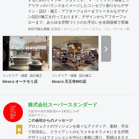
アリティのバランスをイメージしたコンセプト創りからデザ
イン・設計・施工・アフターフォローまでトータルなデザイ
ン/設計/施工を行っております。デザインからアフターフォ
ローまで、あらゆる空間づくりのお手伝いを全国規模で実施
できます。上海にもオフィスがございますので、中国での実
対応可能な業態
居酒屋
ダイニング・バー
カフェ・パン・ケーキ
和食・寿
施も可能です。
インテリア・雑貨
設計施工
インテリア・雑貨
設計施工
bivaco オーテモリ店
bivaco 天王寺MiO店
株式会社スーパースタンダード
大阪市中央区南船場4-9-3東新ビル4F
店舗デザイン
この会社からのメッセージ
プロジェクトのヴィジョンを様々なアイディア、素材、手法
で具現化し、クライアントのヒラメキをキラメキにする空間
デザインはファッションを中心に多岐に渡り、実績は８００