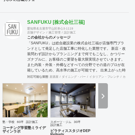
SANFUKU [株式会社三福]
愛知県名古屋市守山区幸心3-1119
店舗デザイン
施工管理
設計施工
この会社からのメッセージ
「SANFUKU」は総合建設業の株式会社三福が店舗専門ブラ
ンドとして発足した店舗工事に特化した業態です。 新店・改
装問わず設計からプランニングまで何でもこなし、かつリー
ズナブルに、お客様のご要望を最大限実現させていきます。
また内装・外装・外構などすべての分野でその道のプロが在
籍しているため、高水準の施工が可能です。 出来上がった時
に綺麗なのは当たり前！腕の良さは年数が経てば経つほど実
対応可能な業態
居酒屋
ダイニング・バー
イタリアン・フレンチ
カフェ・
感できます。 そして、SANFUKUの職人は施工力だけでなく
コミニケーション力に優れています。 お客様が安心してオー
プンできるようきめ細やかな対応を心がけています。
塾・学校
60坪
設計施工
スポーツ・ジム
30坪
設計施工
コーチング学習塾ミライデ
ピラティススタジオDEP
ザインラボ
Relively