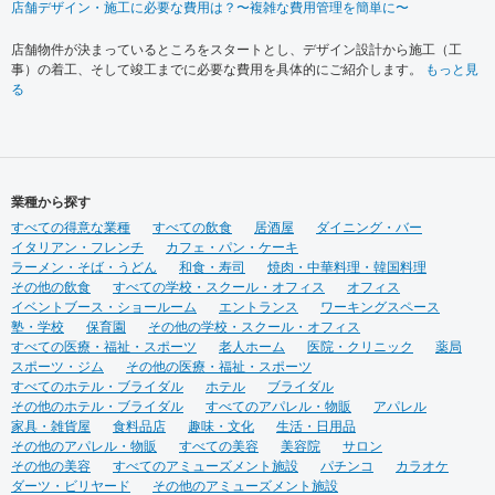
店舗デザイン・施工に必要な費用は？〜複雑な費用管理を簡単に〜
店舗物件が決まっているところをスタートとし、デザイン設計から施工（工
事）の着工、そして竣工までに必要な費用を具体的にご紹介します。
もっと見
る
業種から探す
すべての得意な業種
すべての飲食
居酒屋
ダイニング・バー
イタリアン・フレンチ
カフェ・パン・ケーキ
ラーメン・そば・うどん
和食・寿司
焼肉・中華料理・韓国料理
その他の飲食
すべての学校・スクール・オフィス
オフィス
イベントブース・ショールーム
エントランス
ワーキングスペース
塾・学校
保育園
その他の学校・スクール・オフィス
すべての医療・福祉・スポーツ
老人ホーム
医院・クリニック
薬局
スポーツ・ジム
その他の医療・福祉・スポーツ
すべてのホテル・ブライダル
ホテル
ブライダル
その他のホテル・ブライダル
すべてのアパレル・物販
アパレル
家具・雑貨屋
食料品店
趣味・文化
生活・日用品
その他のアパレル・物販
すべての美容
美容院
サロン
その他の美容
すべてのアミューズメント施設
パチンコ
カラオケ
ダーツ・ビリヤード
その他のアミューズメント施設