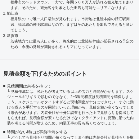
福井市のベッドタウン。一方で、年間５００万人が訪れる観光地でもあり
ます。そのため、観光客を対象とした出店も可能なエリアになります。
2. 鯖江市
福井県の中で唯一人口増加が見られます。市街地は北陸本線の鯖江駅周
辺、福武線の神明駅周辺なので、まずはそのあたりを出店で考えると良い
でしょう。
3. 敦賀市
若狭地方では最も人口が多く、将来的には北陸新幹線が延長される予定の
ため、今後の発展が期待されるエリアになっています。
見積金額を下げるためのポイント
見積期間は余裕を持って
見積作成には、私たちが考えている以上の労力と時間がかかります。スケ
ジュールギリギリで頼むのではなく、2~3週間程度は見積期間を確保しまし
ょう。スケジュールがタイトすぎると現地調査が十分にできない、すぐに動
ける職人を手配するのが困難といった理由から、見積金額が高くなってしま
う場合があります。内装会社が十分に調査を行った上で見積もりを提出して
もらえれば、見積金額が安くなるだけでなくクライアントに要望に沿った内
装を考える時間が増えるため、内装工事の質も高くなるでしょう。
時間がない時には事前準備をする
どうしても見積もり期間が短くなってしまう時は内装会社が見積もりを取