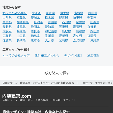
地域から探す
すべての対応地域
北海道
青森県
岩手県
宮城県
秋田県
山形県
福島県
茨城県
栃木県
群馬県
埼玉県
千葉県
東京都
神奈川県
新潟県
富山県
石川県
福井県
山梨県
長野県
岐阜県
静岡県
愛知県
三重県
滋賀県
京都府
大阪府
兵庫県
奈良県
和歌山県
鳥取県
島根県
岡山県
広島県
山口県
徳島県
香川県
愛媛県
高知県
福岡県
佐賀県
長崎県
熊本県
大分県
宮崎県
鹿児島県
沖縄県
工事タイプから探す
すべての会社タイプ
設計施工どちらも
デザイン設計
施工管理
+絞り込んで探す
店舗デザイン・建築工事・内装工事マッチングの内装建築.com
会社一覧 ( すべての会社
店舗デザイン・建築・内装・見積もりの、仕事依頼・受注サイト
店舗デザイン・建築会社・内装会社を探す