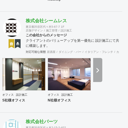
株式会社シームレス
東京都渋谷区代々木5-67-7 1F
店舗デザイン
施工管理
設計施工
この会社からのメッセージ
クライアントのバリューアップを第一優先に 設計施工にて共
に構築します。
対応可能な業態
居酒屋
ダイニング・バー
イタリアン・フレンチ
カフェ・
オフィス
設計施工
オフィス
設計施工
S社様オフィス
N社様オフィス
株式会社パーツ
東京都渋谷区代々木2-15-2-402