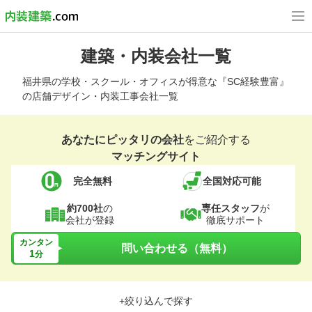
建築・内装会社一覧
福井県の学校・スクール・オフィスが得意な『SC経験豊富』
の店舗デザイン・内装工事会社一覧
あなたにピッタリの会社
をご紹介する
マッチングサイト
完全無料
全国対応可能
約700社
の
専任スタッフ
が
会社が登録
徹底サポート
カンタン
問い合わせる（無料）
1
分
+絞り込んで探す