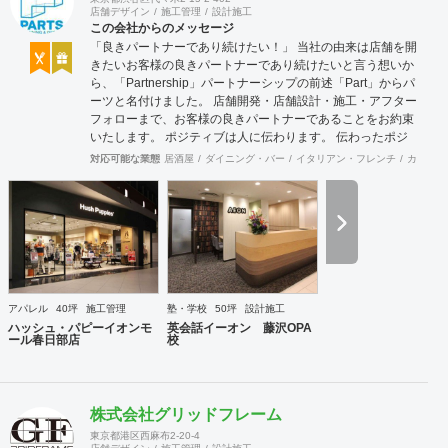
店舗デザイン
施工管理
設計施工
この会社からのメッセージ
「良きパートナーであり続けたい！」 当社の由来は店舗を開
きたいお客様の良きパートナーであり続けたいと言う想いか
ら、「Partnership」パートナーシップの前述「Part」からパ
ーツと名付けました。 店舗開発・店舗設計・施工・アフター
フォローまで、お客様の良きパートナーであることをお約束
いたします。 ポジティブは人に伝わります。 伝わったポジ
ティブが幸せを呼び込み、呼び込んだ幸せが、さらに大きな
対応可能な業態
居酒屋
ダイニング・バー
イタリアン・フレンチ
カフェ・
幸せとなって返って来る。 500店以上のOPENを見届けた当
社ならではの実績をご確認下さい。 <a
href="https://www.partsinc.co.jp/">https://www.partsinc.co.jp/</a>
アパレル
40坪
施工管理
塾・学校
50坪
設計施工
ハッシュ・パピーイオンモ
英会話イーオン 藤沢OPA
ール春日部店
校
株式会社グリッドフレーム
東京都港区西麻布2-20-4