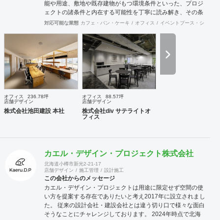
能や用途、敷地や既存建物がもつ環境条件といった、プロジ
ェクトの諸条件と内在する可能性を丁寧に読み解き、その条
件でこそ可能な空間環境の豊かさを提案し、カタチにしま
対応可能な業態
カフェ・パン・ケーキ
オフィス
イベントブース・ショール
す。必要に応じて構造設計・設備設計・照明計画・音響設
計・ランドスケープデザイン等の専門家と協働し、大規模建
築物や高度な設計にも対応致します。 ご要望に合わせて、設
計・デザインに加えて、予算管理・工程管理・別途工事の一
括管理等を含めたプロジェクトマネジメントを担い、ワンス
トップでのプロジェクト推進を行います。発注管理における
クライアントのご負担を軽減するとともに、第三者的な立場
からプロセスを適切に管理することで、クライアントの利益
オフィス
236.78坪
オフィス
88.57坪
に適うコスト管理と、工事品質の向上を実現致します。 ま
店舗デザイン
店舗デザイン
た、新規サービス立上げやリブランディングに際しては、空
株式会社池田建設 本社
株式会社div サテライトオ
フィス
間デザイン的な見地から事業企画やCI計画・デザインマニュ
アル作成等も提案させて頂きます。 海外案件や外資企業様案
件においては、英語での設計・PMサービスをご提供できる
体制を整えています。 ---------------------------------------------------
カエル・デザイン・プロジェクト株式会社
----------------------------------------------------------------------------------
---------------------------------- 商号： 株式会社ビスポー
北海道小樽市新光2-21-17
店舗デザイン
施工管理
設計施工
クアーキテクツ / Bespoke architects Inc. 登録： 一
この会社からのメッセージ
級建築士事務所 東京都知事登録 第64040号
カエル・デザイン・プロジェクトは用途に限定せず空間の使
建築士賠償責任補償制度（公益社団法人 日本
い方を提案する存在でありたいと考え2017年に設立されまし
建築士連合会） 代表取締役： 丸島 潤 （一級建築士 / 管
た。 従来の設計会社・建設会社とは違う切り口で様々な面白
理建築士） 所在地： 〒152-0002 東京都目黒区目黒
そうなことにチャレンジしております。 2024年時点で北海
本町 5-14-14-B1F TEL： 03-6452-4248