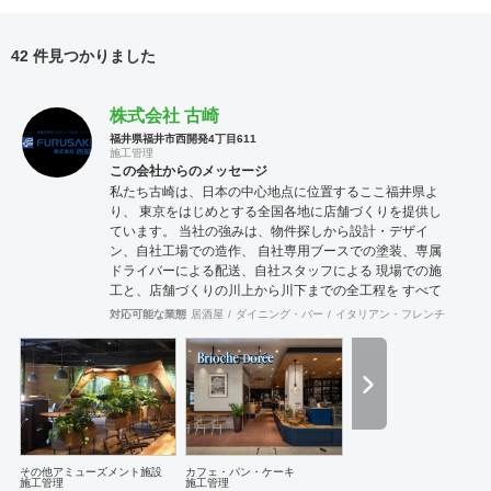
42 件見つかりました
株式会社 古崎
福井県福井市西開発4丁目611
施工管理
この会社からのメッセージ
私たち古崎は、日本の中心地点に位置するここ福井県よ
り、 東京をはじめとする全国各地に店舗づくりを提供し
ています。 当社の強みは、物件探しから設計・デザイ
ン、自社工場での造作、 自社専用ブースでの塗装、専属
ドライバーによる配送、自社スタッフによる 現場での施
工と、店舗づくりの川上から川下までの全工程を すべて
自社スタッフで一貫してプロデュースできること。 店舗
対応可能な業態
居酒屋
ダイニング・バー
イタリアン・フレンチ
カフェ
づくり・内装工事はぜひ、私たち古崎の団結力におまか
せくださいませ。
その他アミューズメント施設
カフェ・パン・ケーキ
施工管理
施工管理