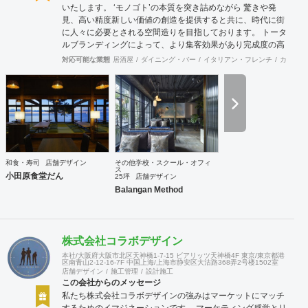
いたします。 ‘モノゴト’の本質を突き詰めながら 驚きや発
見、高い精度新しい価値の創造を提供すると共に、時代に街
に人々に必要とされる空間造りを目指しております。 トータ
ルブランディングによって、より集客効果があり完成度の高
い店舗計画を行います。商品について、販売方法についてま
対応可能な業態
居酒屋
ダイニング・バー
イタリアン・フレンチ
カフェ・
で話し合う事も多く、お客様と共に皆が幸せになれる空間作
りを第一にしています。 お気軽にご相談ください。
和食・寿司
店舗デザイン
その他学校・スクール・オフィ
ス
小田原食堂だん
25坪
店舗デザイン
Balangan Method
株式会社コラボデザイン
本社/大阪府大阪市北区天神橋1-7-15 ビアリッツ天神橋4F 東京/東京都港
区南青山2-12-16-7F 中国上海/上海市静安区大沽路368弄2号楼1502室
店舗デザイン
施工管理
設計施工
この会社からのメッセージ
私たち株式会社コラボデザインの強みはマーケットにマッチ
するためのイマジネーションです。 マーケティング感覚とリ