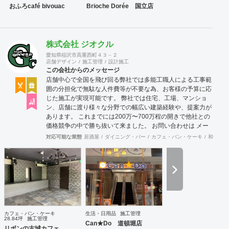
おふろcafé bivouac
Brioche Dorée 国立店
株式会社 ジオクル
愛知県稲沢市高重西町４３－２
店舗デザイン
施工管理
設計施工
この会社からのメッセージ
店舗中心で全国を飛び回る弊社では多能工職人による工事範
囲の分担化で無駄な人件費等が不要な為、お客様の予算に応
じた施工が実現可能です。 弊社では住宅、工場、マンショ
ン、店舗に渡り様々な分野での幅広い建築経験や、提案力が
あります。 これまでには200万〜700万程の開きで他社との
価格競争の中で勝ち抜いて来ました。 お問い合わせは メー
ル（tenperhide31@icloud.com）からも承ります。 その他：
対応可能な業態
居酒屋
ダイニング・バー
カフェ・パン・ケーキ
和食・寿
道具商 愛知県公安委員会許可 第542642304700号
カフェ・パン・ケーキ
生活・日用品
施工管理
28.84坪
施工管理
Can★Do 道頓堀店
リボンの古城カフェ