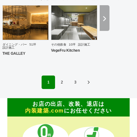
ダイニング・バー
51坪
その他飲食
10坪
設計施工
設計施工
VegeFru Kitchen
THE GALLEY
1
2
3
お店の出店、改装、退店は
内装建築.com
にお任せください