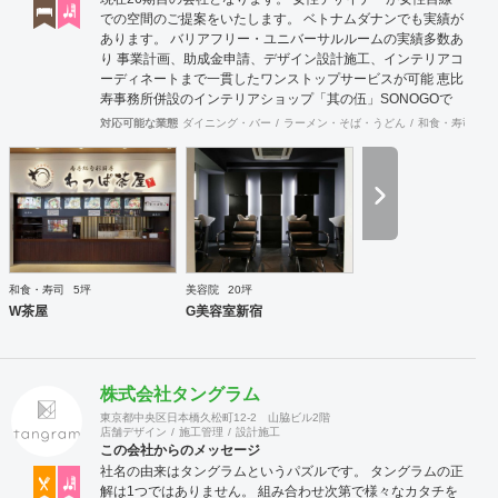
での空間のご提案をいたします。 ベトナムダナンでも実績が
あります。 バリアフリー・ユニバーサルルームの実績多数あ
り 事業計画、助成金申請、デザイン設計施工、インテリアコ
ーディネートまで一貫したワンストップサービスが可能 恵比
寿事務所併設のインテリアショップ「其の伍」SONOGOで
はオリジナル家具をはじめアンティーク骨董家具の販売もし
対応可能な業態
ダイニング・バー
ラーメン・そば・うどん
和食・寿司
焼
ています。
和食・寿司
5坪
美容院
20坪
W茶屋
G美容室新宿
株式会社タングラム
東京都中央区日本橋久松町12-2 山脇ビル2階
店舗デザイン
施工管理
設計施工
この会社からのメッセージ
社名の由来はタングラムというパズルです。 タングラムの正
解は1つではありません。 組み合わせ次第で様々なカタチを