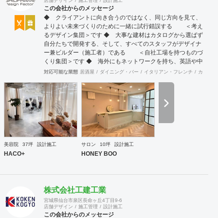
店舗デザイン
施工管理
設計施工
この会社からのメッセージ
◆ クライアントに向き合うのではなく、同じ方向を見て、
よりよい未来づくりのために一緒に試行錯誤する ＜考え
るデザイン集団＞です ◆ 大事な建材はカタログから選ばず
自分たちで開発する、そして、すべてのスタッフがデザイナ
ー兼ビルダー（施工者）である ＜自社工場を持つものづ
くり集団＞です ◆ 海外にもネットワークを持ち、英語や中
国語に堪能なスタッフたちが、海外から国内への出店をスム
対応可能な業態
居酒屋
ダイニング・バー
イタリアン・フレンチ
カフェ・
ーズに実現させる ＜国境のない設計集団＞です 設計施
工案件、設計＋造作物の案件、施工案件、造作物制作など、
多様な請負形態が可能です。工場では金属を中心にさまざま
な素材を用いた制作が可能で、例えば通常デザイン性とは無
縁な特定防火設備（鉄扉）などにも高いデザイン性を施すこ
とも可能です。 GRIDFRAME とりかえのきかない空間
https://gridframe.co.jp/ Synes(シネス) 霧のようなやわらか
な空間 http://synes.jp/ SOTOCHIKU 時間の蓄積を取り
美容院
37坪
設計施工
サロン
10坪
設計施工
込む空間 https://sotochiku.com/
HACO+
HONEY BOO
株式会社工建工業
宮城県仙台市泉区長命ヶ丘4丁目9-6
店舗デザイン
施工管理
設計施工
この会社からのメッセージ