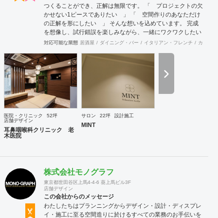
つくることができ、正解は無限です。 「 プロジェクトの欠
かせない1ピースでありたい 」 「 空間作りのあなただけ
の正解を形にしたい 」 そんな想いを込めています。 完成
を想像し、試行錯誤を楽しみながら、 ​一緒にワクワクしたい
と思っています。
対応可能な業態
居酒屋
ダイニング・バー
イタリアン・フレンチ
カフェ・
医院・クリニック
52坪
サロン
22坪
設計施工
店舗デザイン
MINT
耳鼻咽喉科クリニック 老
木医院
株式会社モノグラフ
東京都世田谷区上馬4-4-6 葵上馬ビル3F
店舗デザイン
この会社からのメッセージ
わたしたちはプランニングからデザイン・設計・ディスプレ
イ・施工に至る空間造りに於けるすべての業務のお手伝いを