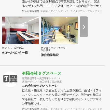
道から沖縄まで全国16拠点で事業展開しております。 変え
FAX： 03-6452-4249 創業： 2016年2月
るデザイン部門・・・主に店舗・オフィスの内装設計デザイ
（法人設立：2020年9月） Webサイト: https://bspk.jp
ン及び施工をお客様と一緒に創り上げます。 Hybrid電気工事
対応可能な業態
居酒屋
ダイニング・バー
イタリアン・フレンチ
カフェ・
部門・・・「電気工事士」+「もう一つの専門職」で人材不
足が深刻化する現場に柔軟に対応します。 自社請け可能職種
内装工事 インテリアデザイン事務所 その他設計 その他建設
サポート 対応可能エリア 北海道・仙台・関東・名古屋・九
州・沖縄コンストラクションマネジメント業務は月単位で出
張常駐対応可能です。
オフィス
設計施工
カフェ・パン・ケーキ
設計施工
Aコールセンター様
複合商業施設
有限会社タグスペース
福岡県福岡市中央区平和5-5-12-1F
店舗デザイン
施工管理
設計施工
この会社からのメッセージ
飲食店・物販店・美容室といった店舗を主に、住宅・オフィ
ス・クリニック・ホテル等の空間デザイン、設計から施工ま
でを自社で一貫して行っております福岡のインテリアデザイ
ン事務所です。
対応可能な業態
居酒屋
ダイニング・バー
イタリアン・フレンチ
カフェ・