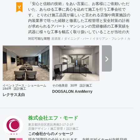
「安心と信頼の技術」をあい言葉に、お客様にご依頼いただ
いた、あらゆる工事に真心を込めて施工を行う工事会社で
す。 とりわけ施工品質が厳しいと言われる店舗や商業施設の
内装業界で培った経験と徹底した工程管理と安全対策の計画
が求められるアパート・マンションの営繕修繕の工事実績を
武器に様々な工事を幅広く取り扱いしていることが当社の大
きな特徴です。
対応可能な業態
居酒屋
ダイニング・バー
イタリアン・フレンチ
カフェ・
イベントブース・ショールーム
その他美容
30坪
設計施工
184坪
設計施工
DOGSALON AnnMerry
レクサス太白
株式会社エフ・モード
東京都渋谷区恵比寿南2-17-2-1F
店舗デザイン
施工管理
設計施工
この会社からのメッセージ
現在26期目の会社となります。 女性デザイナーが女性目線