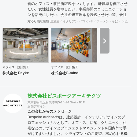
善のオフィス・事務所環境をつくります。 離職率を低下させ
たい、女性社員を増やしたい、事業部間のコミュニケーショ
ンを活発にしたい、会社の経営理念を浸透させたい等、会社
の規模やフェーズによって様々な課題をかかえています。ど
対応可能な業態
居酒屋
イタリアン・フレンチ
ラーメン・そば・うどん
和
のような課題を抱えているのかに向き合うことから始まり、
今後どのような事業戦略を描き、どのような組織になってい
きたいのか。それらを共有することがオフィスデザインのス
タートとなります。 また、オフィスはスタッフにとって一日
の大半を過ごす場所です。機能的かつ快適な空間を作ること
は精神的な安心やモチベーション・作業効率の向上に繋がっ
ていくでしょう。このように、経営面の課題と現場の声をし
っかりとヒアリングした上で、最善なオフィスづくりをご提
オフィス
設計施工
オフィス
設計施工
案させていただきます。
株式会社 Payke
株式会社C-mind
株式会社ビスポークアーキテクツ
東京都目黒区目黒本町5-14-14 Stairs B1F
店舗デザイン
この会社からのメッセージ
Bespoke architectsは、建築設計・インテリアデザインのプ
ロフェッショナルとして、オフィス、店舗、クリニック、住
宅などのデザインとプロジェクトマネジメントを国内外で手
がけてまいりました。 クライアントのご要望、求められる機