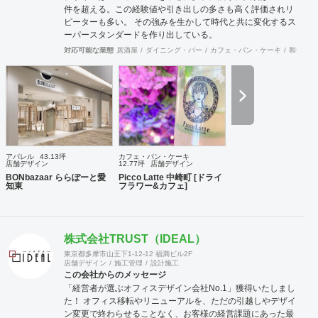
件を超える。この経験値や引き出しの多さも高く評価されリ
ピーターも多い。 その強みを生かして時代と共に変化するス
ーパースタンダードを作り出している。
対応可能な業態
居酒屋
ダイニング・バー
カフェ・パン・ケーキ
和食・寿
アパレル
43.13坪
カフェ・パン・ケーキ
店舗デザイン
12.77坪
店舗デザイン
BONbazaar ららぽーと愛
Picco Latte 中崎町 [ドライ
知東
フラワー&カフェ]
株式会社TRUST（IDEAL）
東京都多摩市山王下1-12-12 福満ビル2F
店舗デザイン
施工管理
設計施工
この会社からのメッセージ
「経営者が選ぶオフィスデザイン会社No.1」獲得いたしまし
た！ オフィス移転やリニューアルを、ただの引越しやデザイ
ン変更で終わらせることなく、お客様の経営課題にあった最