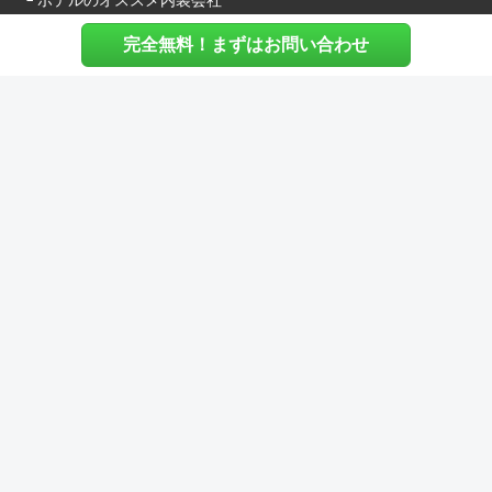
└ ホテルのオススメ内装会社
完全無料！まずはお問い合わせ
施主様へ
内装建築.comについて
マッチングについて
内装建築.comご利用の声
よくある質問
ご利用料金について
お役立ち資料
内装費用シミュレーション
その他