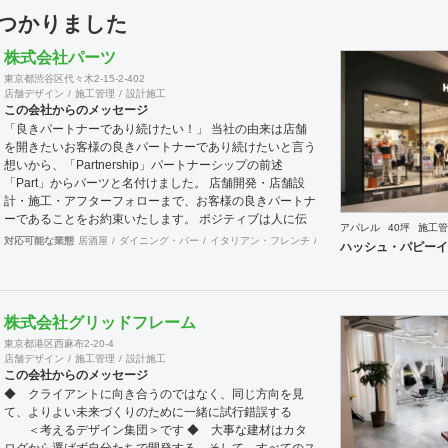
見つかりました
株式会社パーツ
東京都渋谷区代々木2-15-2-402
店舗デザイン
施工管理
設計施工
この会社からのメッセージ
「良きパートナーであり続けたい！」 当社の由来は店舗
を開きたいお客様の良きパートナーであり続けたいと言う
想いから、「Partnership」パートナーシップの前述
「Part」からパーツと名付けました。 店舗開発・店舗設
計・施工・アフターフォローまで、お客様の良きパートナ
ーであることをお約束いたします。 ポジティブは人に伝
アパレル
40坪
施工管
わります。 伝わったポジティブが幸せを呼び込み、呼び
対応可能な業態
居酒屋
ダイニング・バー
イタリアン・フレンチ
カフェ・パン・ケーキ
ラ
ハッシュ・パピーイ
込んだ幸せが、さらに大きな幸せとなって返って来る。
500店以上のOPENを見届けた当社ならではの実績をご確
認下さい。 <a
href="https://www.partsinc.co.jp/">https://www.partsinc.co.jp/</a>
株式会社グリッドフレーム
東京都港区西麻布2-20-4
店舗デザイン
施工管理
設計施工
この会社からのメッセージ
◆ クライアントに向き合うのではなく、同じ方向を見
て、よりよい未来づくりのために一緒に試行錯誤する
＜考えるデザイン集団＞です ◆ 大事な建材はカタ
ログから選ばず自分たちで開発する、そして、すべてのス