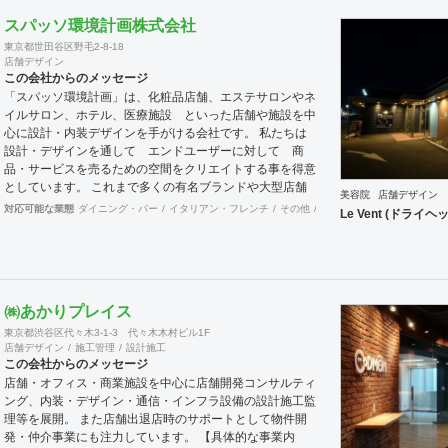
ご要望に合わせて、設計・デザインに加えて、予算管理・
スパッソ環境計画株式会社
工程管理・別途工事の一括管理等を含めたプロジェクトマ
東京都世田谷区野毛2-8-18
ネジメントを担い、ワンストップでのプロジェクト推進を
店舗デザイン
行います。発注管理におけるクライアントのご負担を軽減
この会社からのメッセージ
するとともに、第三者的な立場からプロセスを適切に管理
「スパッソ環境計画」は、化粧品店舗、エステサロンやネ
することで、クライアントの利益に適うコスト管理と、工
イルサロン、ホテル、医療施設 といった店舗や施設を中
事品質の向上を実現致します。 また、新規サービス立上
心に設計・内装デザインを手がける会社です。 私たちは
げやリブランディングに際しては、空間デザイン的な見地
設計・デザインを通して エンドユーザーに対して 商
から事業企画やCI計画・デザインマニュアル作成等も提案
品・サービスを売るための空間をクリエイトする事を得意
させて頂きます。 海外案件や外資企業様案件において
としています。 これまで多くの有名ブランドや大型店舗
は、英語での設計・PMサービスをご提供できる体制を整
美容院
店舗デザイン
の美容系施設ぼ実績を経験を活かして、女性の気持ちを動
対応可能な業態
ダイニング・バー
イタリアン・フレンチ
その他
イベントブース・ショール
えています。 -----------------------------------------------------------
Le Vent (ドラ
かせる空間創りが可能です。 そのような視点から ホテ
------------------------------------------------------------------------------
ル 医療施設のお話もいただいてまいりました。 私たち
------------------------------ 商号： 株式会社ビスポー
には、店舗設計・店舗デザインをご提供して20年以上の
クアーキテクツ / Bespoke architects Inc. 登録：
歴史があります。 少数精鋭のチームですのでフットワー
一級建築士事務所 東京都知事登録 第64040号
クが軽いうえ、デザイナーはそれぞれ経験豊富です。 女
建築士賠償責任補償制度（公益社団法人
㈱あかりプレイス
性の購買心理など女性のマーケティング理論に基づいた店
日本建築士連合会） 代表取締役： 丸島 潤 （一級建
舗 設計には定評があり、日本だけでなく中国をはじめと
東京都渋谷区代々木3-1-3 代々木木村ビル1F
築士 / 管理建築士） 所在地： 〒152-0002 東京都
する海外店舗でも大きな反響を実現してきました。 豊富
店舗デザイン
施工管理
設計施工
目黒区目黒本町 5-14-14-B1F TEL： 03-6452-
この会社からのメッセージ
な店舗デザイン実績を持つ浜村さとると女性デザイナーの
4248 FAX： 03-6452-4249 創業： 2016
店舗・オフィス・商業施設を中心に店舗開発コンサルティ
コラボレーションにより 感性を生かした上で計算された
年2月 （法人設立：2020年9月） Webサイト:
ング、内装・デザイン・通信・インフラ設備の設計施工監
空間。集客や売り上げにつなげていきます。 設計施工ご
https://bspk.jp
理等を展開。 また店舗出退店時のサポートとして物件開
希望のお客様には 施工会社とのコラボレーションにて対
発・仲介事業にも注力しています。 【具体的な事業内
応が可能でございます。どうぞご相談ください。