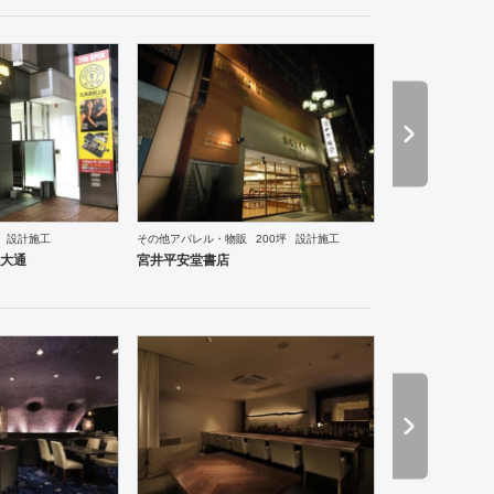
設計施工
その他アパレル・物販
200坪
設計施工
食・寿司
焼肉・中華料理・韓国料理
オフィス
イベントブース・ショールーム
エントランス
大通
宮井平安堂書店
ーメン・そば・うどん
和食・寿司
焼肉・中華料理・韓国料理
その他
オフィス
イベントブ