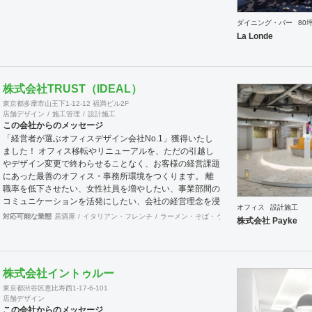
ダイニング・バー
80
La Londe
株式会社TRUST（IDEAL）
東京都多摩市山王下1-12-12 福満ビル2F
店舗デザイン
施工管理
設計施工
この会社からのメッセージ
「経営者が選ぶオフィスデザイン会社No.1」獲得いたし
ました！ オフィス移転やリニューアルを、ただの引越し
やデザイン変更で終わらせることなく、お客様の経営課題
にあった最善のオフィス・事務所環境をつくります。 離
職率を低下させたい、女性社員を増やしたい、事業部間の
コミュニケーションを活発にしたい、会社の経営理念を浸
オフィス
設計施工
透させたい等、会社の規模やフェーズによって様々な課題
対応可能な業態
居酒屋
イタリアン・フレンチ
ラーメン・そば・うどん
和食・寿司
焼肉・
株式会社 Payke
をかかえています。どのような課題を抱えているのかに向
き合うことから始まり、今後どのような事業戦略を描き、
どのような組織になっていきたいのか。それらを共有する
ことがオフィスデザインのスタートとなります。 また、
株式会社イントゥルー
オフィスはスタッフにとって一日の大半を過ごす場所で
東京都渋谷区恵比寿西1-17-6-101
す。機能的かつ快適な空間を作ることは精神的な安心やモ
店舗デザイン
チベーション・作業効率の向上に繋がっていくでしょう。
この会社からのメッセージ