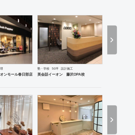
理
塾・学校
50坪
設計施工
ーメン・そば・うどん
和食・寿司
焼肉・中華料理・韓国料理
その他
オフィス
イベントブ
オンモール春日部店
英会話イーオン 藤沢OPA校