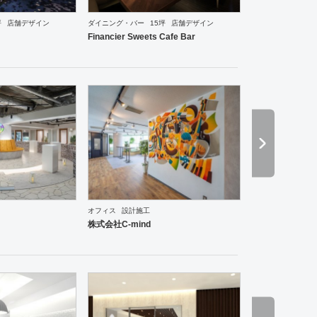
坪
店舗デザイン
ダイニング・バー
15坪
店舗デザイン
Financier Sweets Cafe Bar
オフィス
設計施工
中華料理・韓国料理
オフィス
保育園
医院・クリニック
スポーツ・ジム
インテリア・雑貨
株式会社C-mind