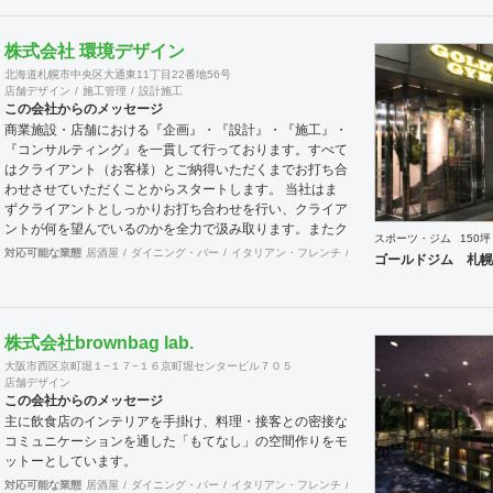
株式会社 環境デザイン
北海道札幌市中央区大通東11丁目22番地56号
店舗デザイン
施工管理
設計施工
この会社からのメッセージ
商業施設・店舗における『企画』・『設計』・『施工』・
『コンサルティング』を一貫して行っております。すべて
はクライアント（お客様）とご納得いただくまでお打ち合
わせさせていただくことからスタートします。 当社はま
ずクライアントとしっかりお打ち合わせを行い、クライア
ントが何を望んでいるのかを全力で汲み取ります。またク
スポーツ・ジム
150坪
ライアントが思い描いていることをどのように表現してい
対応可能な業態
居酒屋
ダイニング・バー
イタリアン・フレンチ
カフェ・パン・ケーキ
和
ゴールドジム 札幌
いのかお困りのときは、お打ち合せ時クライアントからの
ご要望をこれまで培ってきた当社ならではのノウハウでご
提案いたします。
株式会社brownbag lab.
大阪市西区京町堀１−１７−１６京町堀センタービル７０５
店舗デザイン
この会社からのメッセージ
主に飲食店のインテリアを手掛け、料理・接客との密接な
コミュニケーションを通した「もてなし」の空間作りをモ
ットーとしています。
対応可能な業態
居酒屋
ダイニング・バー
イタリアン・フレンチ
カフェ・パン・ケーキ
ラ