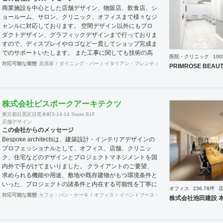
このように、経営面の課題と現場の声をしっかりとヒアリ
商業施設を中心とした店舗デザイン、物販店、飲食店、シ
ングした上で、最善なオフィスづくりをご提案させていた
ョールーム、サロン、クリニック、オフィスまで様々なジ
だきます。
ャンルに対応しております。 空間デザイン以外にもプロ
ダクトデザイン、グラフィックデザインまで行っておりま
すので、ディスプレイやロゴなど一貫してショップ完成ま
でのサポートいたします。 また工事に関しても技術の高
医院・クリニック
10
い関連のブレーンが全国にいるため首都圏はもとより地方
対応可能な業態
居酒屋
ダイニング・バー
イタリアン・フレンチ
カフェ・パン・ケーキ
ラ
PRIMROSE BEAUT
の案件まで対応が可能です。 大手の企業様から個人様ま
で、お客様のニーズに真摯に向き合い、常にハイクオリテ
ィなデザインを提供いたします。
株式会社ビスポークアーキテクツ
東京都目黒区目黒本町5-14-14 Stairs B1F
店舗デザイン
この会社からのメッセージ
Bespoke architectsは、建築設計・インテリアデザインの
プロフェッショナルとして、オフィス、店舗、クリニッ
ク、住宅などのデザインとプロジェクトマネジメントを国
内外で手がけてまいりました。 クライアントのご要望、
求められる機能や用途、敷地や既存建物がもつ環境条件と
いった、プロジェクトの諸条件と内在する可能性を丁寧に
オフィス
236.78坪
読み解き、その条件でこそ可能な空間環境の豊かさを提案
対応可能な業態
カフェ・パン・ケーキ
オフィス
イベントブース・ショールーム
エントラン
株式会社池田建設 
し、カタチにします。必要に応じて構造設計・設備設計・
照明計画・音響設計・ランドスケープデザイン等の専門家
と協働し、大規模建築物や高度な設計にも対応致します。