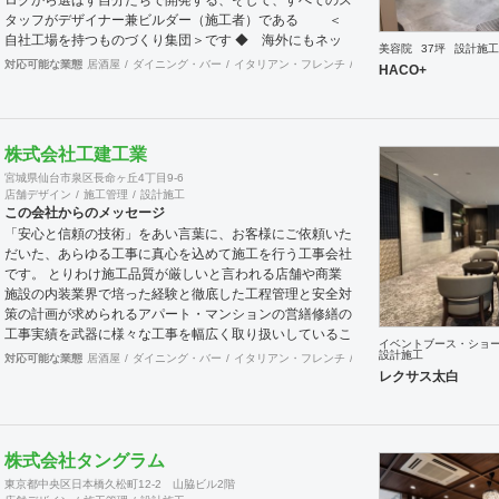
タッフがデザイナー兼ビルダー（施工者）である ＜
自社工場を持つものづくり集団＞です ◆ 海外にもネッ
美容院
37坪
設計施工
トワークを持ち、英語や中国語に堪能なスタッフたちが、
対応可能な業態
居酒屋
ダイニング・バー
イタリアン・フレンチ
カフェ・パン・ケーキ
ラ
HACO+
海外から国内への出店をスムーズに実現させる ＜国
境のない設計集団＞です 設計施工案件、設計＋造作物の
案件、施工案件、造作物制作など、多様な請負形態が可能
です。工場では金属を中心にさまざまな素材を用いた制作
株式会社工建工業
が可能で、例えば通常デザイン性とは無縁な特定防火設備
宮城県仙台市泉区長命ヶ丘4丁目9-6
（鉄扉）などにも高いデザイン性を施すことも可能です。
店舗デザイン
施工管理
設計施工
GRIDFRAME とりかえのきかない空間
この会社からのメッセージ
https://gridframe.co.jp/ Synes(シネス) 霧のようなやわら
「安心と信頼の技術」をあい言葉に、お客様にご依頼いた
かな空間 http://synes.jp/ SOTOCHIKU 時間の蓄積を
だいた、あらゆる工事に真心を込めて施工を行う工事会社
取り込む空間 https://sotochiku.com/
です。 とりわけ施工品質が厳しいと言われる店舗や商業
施設の内装業界で培った経験と徹底した工程管理と安全対
策の計画が求められるアパート・マンションの営繕修繕の
工事実績を武器に様々な工事を幅広く取り扱いしているこ
イベントブース・ショ
とが当社の大きな特徴です。
設計施工
対応可能な業態
居酒屋
ダイニング・バー
イタリアン・フレンチ
カフェ・パン・ケーキ
ラ
レクサス太白
株式会社タングラム
東京都中央区日本橋久松町12-2 山脇ビル2階