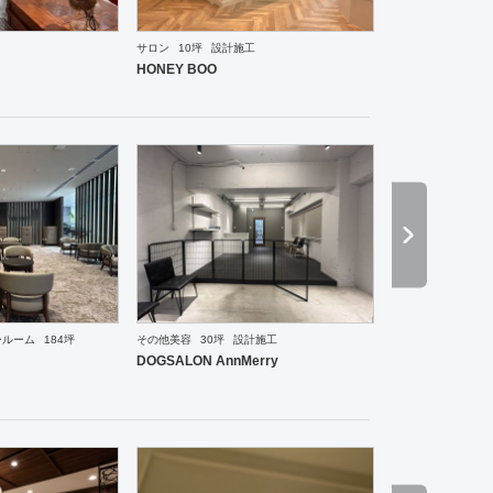
サロン
10坪
設計施工
ーメン・そば・うどん
和食・寿司
焼肉・中華料理・韓国料理
その他
オフィス
イベントブ
HONEY BOO
ールーム
184坪
その他美容
30坪
設計施工
ーメン・そば・うどん
焼肉・中華料理・韓国料理
オフィス
イベントブース・ショールーム
エ
DOGSALON AnnMerry