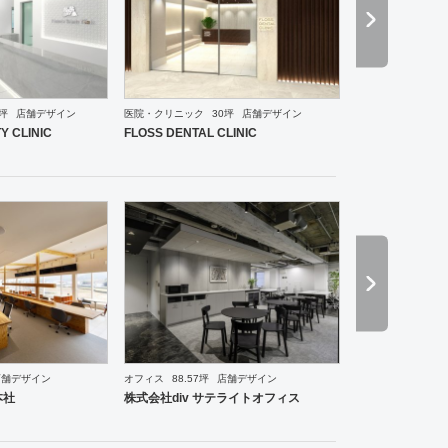
0坪
店舗デザイン
医院・クリニック
30坪
店舗デザイン
ーメン・そば・うどん
和食・寿司
焼肉・中華料理・韓国料理
オフィス
イベントブース・ショ
Y CLINIC
FLOSS DENTAL CLINIC
店舗デザイン
オフィス
88.57坪
店舗デザイン
ス
ワーキングスペース
塾・学校
その他
医院・クリニック
スポーツ・ジム
美容院
サロ
本社
株式会社div サテライトオフィス