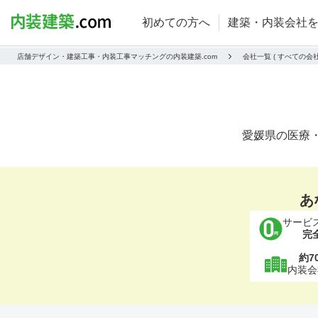
初めての方へ
建築・内装会社
店舗デザイン・建築工事・内装工事マッチングの内装建築.com
会社一覧 ( すべての
愛媛県の医療
あ
サービ
完
約7
内装会