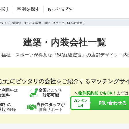
を探す
事例を探す
もっと見る
会社タイプ、愛媛県、すべての医療・福祉・スポーツ、SC経験豊富 )
建築・内装会社一覧
・福祉・スポーツが得意な『SC経験豊富』の店舗デザイン・内
なたにピッタリの会社
をご紹介する
マッチングサ
ス利用料は
全国
どこでも
＼
物件契約前でもOK！
まずは
全無料
対応可能
カンタン
問い合わせる
00社
の
専任スタッフ
が
1
分
社が登録
徹底サポート