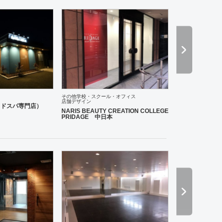
その他学校・スクール・オフィス
店舗デザイン
ーム
その他
老人ホーム
医院・クリニック
薬局
ホテル
アパレル
インテリア・雑貨
趣
イヘッドスパ専門店）
NARIS BEAUTY CREATION COLLEGE
PRIDAGE 中日本