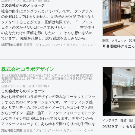
店舗デザイン
施工管理
設計施工
この会社からのメッセージ
社名の由来はタングラムというパズルです。 タングラム
の正解は1つではありません。 組み合わせ次第で様々なカ
タチをつくることができ、正解は無限です。 「 プロジ
ェクトの欠かせない1ピースでありたい 」 「 空間作り
のあなただけの正解を形にしたい 」 そんな想いを込め
ています。 完成を想像し、試行錯誤を楽しみながら、 ​一
医院・クリニック
52
緒にワクワクしたいと思っています。
対応可能な業態
居酒屋
ダイニング・バー
イタリアン・フレンチ
カフェ・パン・ケーキ
ラ
耳鼻咽喉科クリニッ
株式会社コラボデザイン
本社/大阪府大阪市北区天神橋1-7-15 ビアリッツ天神橋4F 東京/東京
都港区南青山2-12-16-7F 中国上海/上海市静安区大沽路368弄2号楼
1502室
店舗デザイン
施工管理
設計施工
この会社からのメッセージ
私たち株式会社コラボデザインの強みはマーケットにマッ
チするためのイマジネーションです。 マーケティング感
覚とリアリティのバランスをイメージしたコンセプト創り
からデザイン・設計・施工・アフターフォローまでトータ
ルなデザイン/設計/施工を行っております。デザインから
インテリア・雑貨
設計
アフターフォローまで、あらゆる空間づくりのお手伝いを
bivaco オーテモリ
全国規模で実施できます。上海にもオフィスがございます
対応可能な業態
居酒屋
ダイニング・バー
カフェ・パン・ケーキ
和食・寿司
オフィス
エ
ので、中国での実施も可能です。