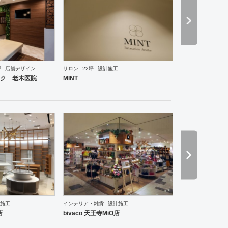
坪
店舗デザイン
サロン
22坪
設計施工
ーメン・そば・うどん
和食・寿司
焼肉・中華料理・韓国料理
その他
オフィス
イベントブ
ク 老木医院
MINT
施工
インテリア・雑貨
設計施工
店
bivaco 天王寺MiO店
ントランス
塾・学校
その他
薬局
スポーツ・ジム
その他
アパレル
インテリア・雑貨