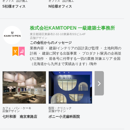
オフィス
設計施工
オフィス
設計施工
S社様オフィス
N社様オフィス
株式会社KAMITOPEN 一級建築士事務所
東京都港区東麻布2-32-10東麻布SSビル4F
店舗デザイン
この会社からのメッセージ
業務内容 ・ 建築/インテリアの設計及び監理 ・ 土地利用の
計画 ・ 建築に関する出版事業 ・ プロダクト/家具の企画並
びに制作 ・ 前各号に付帯する一切の業務 対象エリア 全国
（北海道から九州まで実績あります）/海外
カフェ・パン・ケーキ
医院・クリニック
店舗デザイン
店舗デザイン
七叶和茶 南京東路店
ポニー小児歯科医院