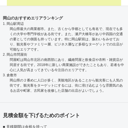
岡山のおすすめエリアランキング
1. 岡山駅周辺
岡山県最大の商業都市。また、古くから学都としても有名で、現在でも多
くの大学や専門学校がある街です。また、瀬戸大橋等があり中四国の交通
の要としての側面も持っています。特に岡山駅前は、賑わいをみせてお
り、観光客やファミリー層、ビジネス層など多様なターゲットでの出店が
可能なエリアです。
2. 岡山市問屋街
問屋町は岡山市北区の南西部にあり、繊維問屋と飲食店や衣料・雑貨店が
同居する街です。2018年に新しい商業施設ができたこともあり、若者を中
心に人気が高まってきている今注目のエリアです。
3. 倉敷市
岡山県の２番めに人口が多く、美観地区があることから観光客にも人気の
街です。観光客をターゲットにするには、街に溶け込むような雰囲気のあ
るお店や町家、古民家を改修した店舗の出店がよいでしょう。
見積金額を下げるためのポイント
見積期間は余裕を持って