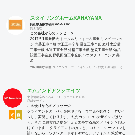
スタイリングホームKANAYAMA
岡山県倉敷市福井306-6-A101
施工管理
この会社からのメッセージ
2017/6/1事業拡大 トータルリフォーム事業 リノベーショ
ン 内装工事全般 大工工事全般 電気工事全般 給排水設備
工事全般 水道工事全般 外構工事全般 塗装工事全般 備品
設置工事全般 原状回復工事全般 ハウスクリーニング 美
装
対応可能な業態
ダイニング・バー
インテリア・雑貨
美容院
その他
そ
エムアンドアソシエイツ
東京都新宿区四谷4-10ユニヴェールビル101
店舗デザイン
この会社からのメッセージ
クライアントの、拘りを体現する、専門店を数多く、デザイ
ンし、実現しております。 ただカッコいいデザインではな
く、そこに顧客満足度を与える繁盛する為のデザインを心掛
けています。 クライアントの方々と、コミュニケーションを
計りながら、ワクワク、ドキドキする、デザイン！ 繁盛する