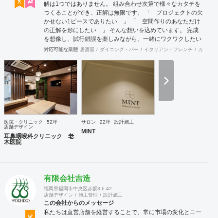
解は1つではありません。 組み合わせ次第で様々なカタチを
つくることができ、正解は無限です。 「 プロジェクトの欠
かせない1ピースでありたい 」 「 空間作りのあなただけ
の正解を形にしたい 」 そんな想いを込めています。 完成
を想像し、試行錯誤を楽しみながら、 ​一緒にワクワクしたい
と思っています。
対応可能な業態
居酒屋
ダイニング・バー
イタリアン・フレンチ
カフェ・
医院・クリニック
52坪
サロン
22坪
設計施工
店舗デザイン
MINT
耳鼻咽喉科クリニック 老
木医院
有限会社吉造
福岡県福岡市中央区赤坂3-6-42
店舗デザイン
施工管理
設計施工
この会社からのメッセージ
私たちは直営店舗を経営することで、常に市場の変化とニー