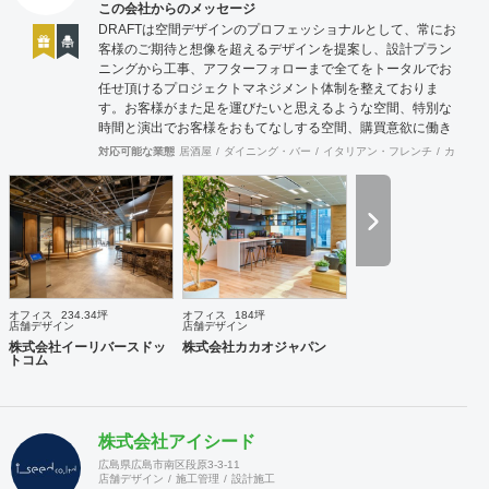
この会社からのメッセージ
DRAFTは空間デザインのプロフェッショナルとして、常にお
客様のご期待と想像を超えるデザインを提案し、設計プラン
ニングから工事、アフターフォローまで全てをトータルでお
任せ頂けるプロジェクトマネジメント体制を整えておりま
す。お客様がまた足を運びたいと思えるような空間、特別な
時間と演出でお客様をおもてなしする空間、購買意欲に働き
かけるレイアウトとVMD、ブランド力を高める空間演出な
対応可能な業態
居酒屋
ダイニング・バー
イタリアン・フレンチ
カフェ・
ど、多くの方々に満足していただける店舗デザインに自信を
持っております。 ご希望されるイメージ、コストに関する不
安要素、 新規オープン、移転・改装に関するスケジュール、
ほか不明点など、まずはお気軽にお問い合わせください。
オフィス
234.34坪
オフィス
184坪
店舗デザイン
店舗デザイン
株式会社イーリバースドッ
株式会社カカオジャパン
トコム
株式会社アイシード
広島県広島市南区段原3-3-11
店舗デザイン
施工管理
設計施工