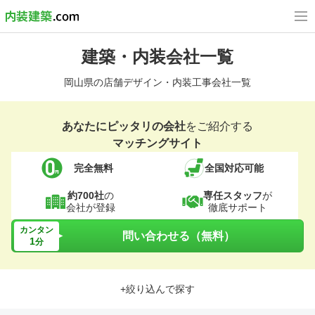
建築・内装会社一覧
岡山県の店舗デザイン・内装工事会社一覧
あなたにピッタリの会社
をご紹介する
マッチングサイト
完全無料
全国対応可能
約700社
の
専任スタッフ
が
会社が登録
徹底サポート
カンタン
問い合わせる（無料）
1
分
+絞り込んで探す