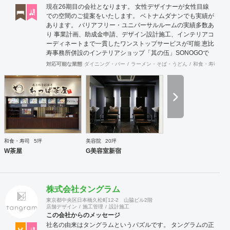
現在26期目の会社となります。 女性デザイナーが女性目線
での空間のご提案をいたします。 ベトナムダナンでも実績が
あります。 バリアフリー・ユニバーサルルームの実績多数あ
り 事業計画、助成金申請、デザイン設計施工、インテリアコ
ーディネートまで一貫したワンストップサービスが可能 恵比
寿事務所併設のインテリアショップ「其の伍」SONOGOで
はオリジナル家具をはじめアンティーク骨董家具の販売もし
対応可能な業態
ダイニング・バー
ラーメン・そば・うどん
和食・寿司
焼
ています。
和食・寿司
5坪
美容院
20坪
W茶屋
G美容室新宿
株式会社タングラム
東京都中央区日本橋久松町12-2 山脇ビル2階
店舗デザイン
施工管理
設計施工
この会社からのメッセージ
社名の由来はタングラムというパズルです。 タングラムの正