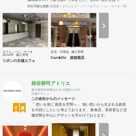
ル（tenperhide31@icloud.com）からも承ります。 その他：
対応可能な業態
居酒屋
ダイニング・バー
カフェ・パン・ケーキ
和食・寿
道具商 愛知県公安委員会許可 第542642304700号
カフェ・パン・ケーキ
生活・日用品
施工管理
28.84坪
施工管理
Can★Do 道頓堀店
リボンの古城カフェ
柿谷耕司アトリエ
東京都港区南青山2-18-2福田ビル1F
店舗デザイン
この会社からのメッセージ
「 想いを形に 創造を空間へ 」 強い想いから生まれる創造
を大切にしたいと考えております。 飲食店、美容室など店
舗空間を中心にデザインを手がけております。