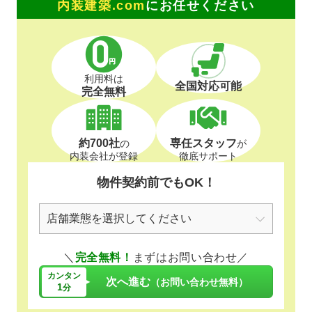
内装建築.com
にお任せください
利用料は
全国対応可能
完全無料
約700社
専任スタッフ
の
が
内装会社が登録
徹底サポート
物件契約前でもOK！
＼
完全無料！
まずはお問い合わせ／
カンタン
次へ進む
（お問い合わせ無料）
1
分