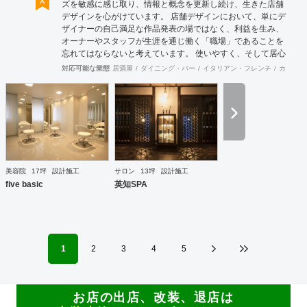
ズを敏感に感じ取り、情報と概念を更新し続け、生きた店舗
デザインを心がけています。 店舗デザインにおいて、単にデ
ザイナーの自己満足な作品発表の場ではなく、利益を生み、
オーナーやスタッフが生涯を通じ働く「職場」であることを
忘れてはならないと考えています。 使いやすく、そして居心
地がよく、時代の流れに左右されない強さを持った店舗デザ
対応可能な業態
居酒屋
ダイニング・バー
イタリアン・フレンチ
カフェ・
インを私たちは提案します。 また、グループ会社に不動産事
業と開業コンサルティング事業をそなえており、テナント・
出店地選びや資金調達から実践に基づいたサポートが可能で
す。 まずはお気軽に、ご相談ください。
美容院
17坪
設計施工
サロン
13坪
設計施工
five basic
英知SPA
1
2
3
4
5
お店の出店、改装、退店は