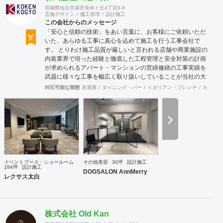
宮城県仙台市泉区長命ヶ丘4丁目9-6
店舗デザイン
施工管理
設計施工
この会社からのメッセージ
「安心と信頼の技術」をあい言葉に、お客様にご依頼いただ
いた、あらゆる工事に真心を込めて施工を行う工事会社で
す。 とりわけ施工品質が厳しいと言われる店舗や商業施設の
内装業界で培った経験と徹底した工程管理と安全対策の計画
が求められるアパート・マンションの営繕修繕の工事実績を
武器に様々な工事を幅広く取り扱いしていることが当社の大
きな特徴です。
対応可能な業態
居酒屋
ダイニング・バー
イタリアン・フレンチ
カフェ・
イベントブース・ショールーム
その他美容
30坪
設計施工
184坪
設計施工
DOGSALON AnnMerry
レクサス太白
株式会社 Old Kan