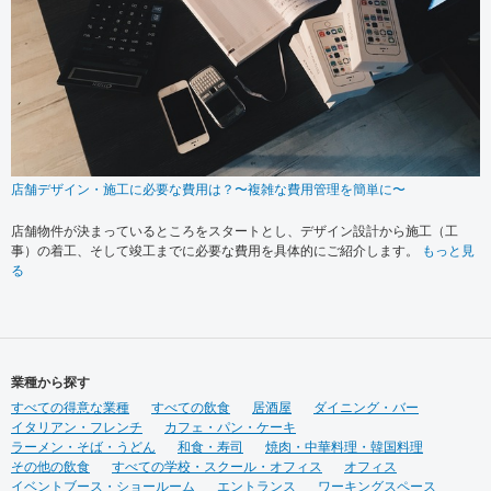
店舗デザイン・施工に必要な費用は？〜複雑な費用管理を簡単に〜
店舗物件が決まっているところをスタートとし、デザイン設計から施工（工
事）の着工、そして竣工までに必要な費用を具体的にご紹介します。
もっと見
る
業種から探す
すべての得意な業種
すべての飲食
居酒屋
ダイニング・バー
イタリアン・フレンチ
カフェ・パン・ケーキ
ラーメン・そば・うどん
和食・寿司
焼肉・中華料理・韓国料理
その他の飲食
すべての学校・スクール・オフィス
オフィス
イベントブース・ショールーム
エントランス
ワーキングスペース