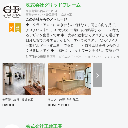
株式会社グリッドフレーム
東京都港区西麻布2-20-4
店舗デザイン
施工管理
設計施工
この会社からのメッセージ
◆ クライアントに向き合うのではなく、同じ方向を見て、
よりよい未来づくりのために一緒に試行錯誤する ＜考え
るデザイン集団＞です ◆ 大事な建材はカタログから選ばず
自分たちで開発する、そして、すべてのスタッフがデザイナ
ー兼ビルダー（施工者）である ＜自社工場を持つものづ
くり集団＞です ◆ 海外にもネットワークを持ち、英語や中
国語に堪能なスタッフたちが、海外から国内への出店をスム
対応可能な業態
居酒屋
ダイニング・バー
イタリアン・フレンチ
カフェ・
ーズに実現させる ＜国境のない設計集団＞です 設計施
工案件、設計＋造作物の案件、施工案件、造作物制作など、
多様な請負形態が可能です。工場では金属を中心にさまざま
な素材を用いた制作が可能で、例えば通常デザイン性とは無
縁な特定防火設備（鉄扉）などにも高いデザイン性を施すこ
とも可能です。 GRIDFRAME とりかえのきかない空間
https://gridframe.co.jp/ Synes(シネス) 霧のようなやわらか
な空間 http://synes.jp/ SOTOCHIKU 時間の蓄積を取り
美容院
37坪
設計施工
サロン
10坪
設計施工
込む空間 https://sotochiku.com/
HACO+
HONEY BOO
株式会社工建工業