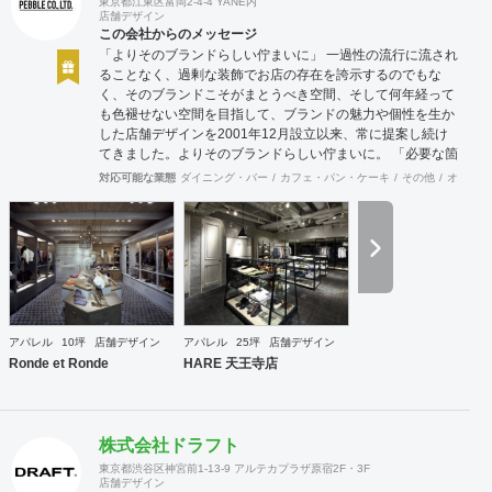
東京都江東区富岡2-4-4 YANE内
店舗デザイン
この会社からのメッセージ
「よりそのブランドらしい佇まいに」 一過性の流行に流され
ることなく、過剰な装飾でお店の存在を誇示するのでもな
く、そのブランドこそがまとうべき空間、そして何年経って
も色褪せない空間を目指して、ブランドの魅力や個性を生か
した店舗デザインを2001年12月設立以来、常に提案し続け
てきました。よりそのブランドらしい佇まいに。 「必要な箇
所に、必要なデザインを」 2012年からはさらにその思いを
対応可能な業態
ダイニング・バー
カフェ・パン・ケーキ
その他
オフィス
発展させ、店舗デザインに限らず、グラフィックデザインか
らブランディングまで総合的にブランドの出店をバックアッ
プできる体制も整えてきました。そのブランドにとってまず
何を優先すべきか、何が本当に必要なのか、そこをきちんと
アドバイスできる会社でありたいと思っています。 業務内容
・店舗設計（物販店／飲食店／美容室など） ・ブランディン
グ及びディレクション業務 ・出店におけるトータルデザイン
・住宅リノベーション ・家具及び什器デザイン
アパレル
10坪
店舗デザイン
アパレル
25坪
店舗デザイン
Ronde et Ronde
HARE 天王寺店
株式会社ドラフト
東京都渋谷区神宮前1-13-9 アルテカプラザ原宿2F・3F
店舗デザイン