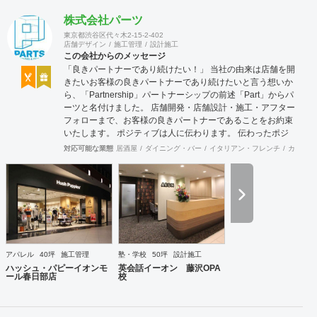
株式会社パーツ
東京都渋谷区代々木2-15-2-402
店舗デザイン
施工管理
設計施工
この会社からのメッセージ
「良きパートナーであり続けたい！」 当社の由来は店舗を開
きたいお客様の良きパートナーであり続けたいと言う想いか
ら、「Partnership」パートナーシップの前述「Part」からパ
ーツと名付けました。 店舗開発・店舗設計・施工・アフター
フォローまで、お客様の良きパートナーであることをお約束
いたします。 ポジティブは人に伝わります。 伝わったポジ
ティブが幸せを呼び込み、呼び込んだ幸せが、さらに大きな
対応可能な業態
居酒屋
ダイニング・バー
イタリアン・フレンチ
カフェ・
幸せとなって返って来る。 500店以上のOPENを見届けた当
社ならではの実績をご確認下さい。 <a
href="https://www.partsinc.co.jp/">https://www.partsinc.co.jp/</a>
アパレル
40坪
施工管理
塾・学校
50坪
設計施工
ハッシュ・パピーイオンモ
英会話イーオン 藤沢OPA
ール春日部店
校