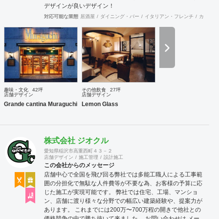
デザインが良いデザイン！
対応可能な業態
居酒屋
ダイニング・バー
イタリアン・フレンチ
カフェ・
趣味・文化
42坪
その他飲食
27坪
店舗デザイン
店舗デザイン
Grande cantina Muraguchi
Lemon Glass
株式会社 ジオクル
愛知県稲沢市高重西町４３－２
店舗デザイン
施工管理
設計施工
この会社からのメッセージ
店舗中心で全国を飛び回る弊社では多能工職人による工事範
囲の分担化で無駄な人件費等が不要な為、お客様の予算に応
じた施工が実現可能です。 弊社では住宅、工場、マンショ
ン、店舗に渡り様々な分野での幅広い建築経験や、提案力が
あります。 これまでには200万〜700万程の開きで他社との
価格競争の中で勝ち抜いて来ました。 お問い合わせは メー