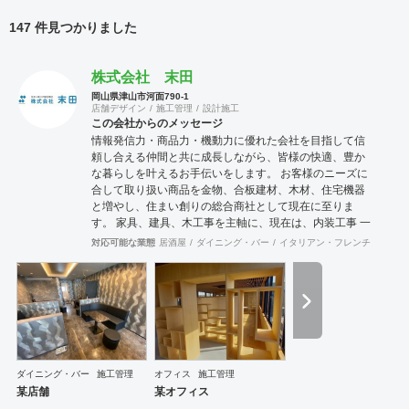
147 件見つかりました
株式会社 末田
岡山県津山市河面790-1
店舗デザイン
施工管理
設計施工
この会社からのメッセージ
情報発信力・商品力・機動力に優れた会社を目指して信
頼し合える仲間と共に成長しながら、皆様の快適、豊か
な暮らしを叶えるお手伝いをします。 お客様のニーズに
合して取り扱い商品を金物、合板建材、木材、住宅機器
と増やし、住まい創りの総合商社として現在に至りま
す。 家具、建具、木工事を主軸に、現在は、内装工事 一
式を請負、お仕事させて頂いております。 お客様に接す
対応可能な業態
居酒屋
ダイニング・バー
イタリアン・フレンチ
ラーメ
るときも、実直に仕事と向き合うときも、商品力とスピ
ーディーに情報を集約、発信する流通の原点を基盤に、
人に優しい住空間の創出の実現に向け、積極的行動、目
標と達成、社内外の信頼できる仲間とお互いを高めなが
ら、業界全体の底上げ、活性化に努め成長していきたい
と思います。
ダイニング・バー
施工管理
オフィス
施工管理
某店舗
某オフィス