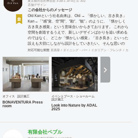
東京都渋谷区神宮前 3-38-1 JP-4ビル 302
店舗デザイン
この会社からのメッセージ
Old Kanという社名由来は、Old → 「懐かしい、古き良き」
Kan→「”感”覚、空”間”、”勘”、”観”」のように、「懐かしく
古き良き感覚」という意味合いからきております。 これから
空間を創造するうえで、新しいデザインばかりを追い求める
のではなく、 どこか「懐かしい感覚」「古き良き」といった
設えも大切にしながら設計をしていきたい。 そんな思いの
下、日々クライアント様、そしてその空間を使うお客様に幸
対応可能な業態
居酒屋
ダイニング・バー
イタリアン・フレンチ
カフェ・
せを提供できるようなデザインを心がけて日々精進しており
ます。 Old Kan 浦田 晶平 Shohei Urata https://old-kan.jp
Instagram：https://www.instagram.com/old_kan_/?hl=ja
shohei_urata@old-kan.jp 〒150-0001 東京都渋谷区神宮前
3-38-1 JP-4ビル 302
オフィス
設計施工
イベントブース・ショールーム
設計施工
BONAVENTURA Press
Look into Nature by ADAL
room
2025
有限会社ペブル