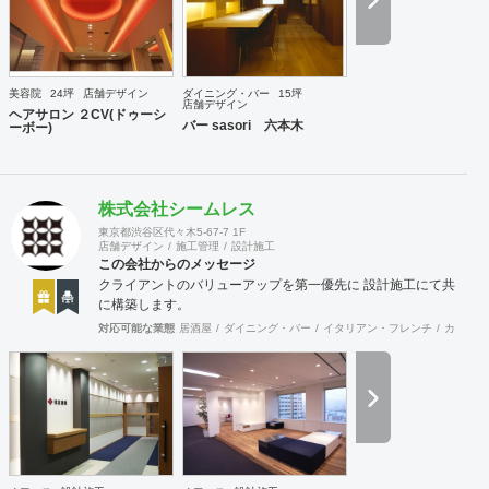
美容院
24坪
店舗デザイン
ダイニング・バー
15坪
店舗デザイン
ヘアサロン ２CV(ドゥーシ
バー sasori 六本木
ーボー)
株式会社シームレス
東京都渋谷区代々木5-67-7 1F
店舗デザイン
施工管理
設計施工
この会社からのメッセージ
クライアントのバリューアップを第一優先に 設計施工にて共
に構築します。
対応可能な業態
居酒屋
ダイニング・バー
イタリアン・フレンチ
カフェ・