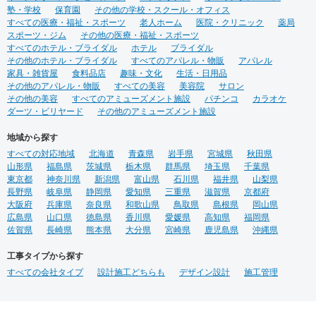
塾・学校
保育園
その他の学校・スクール・オフィス
すべての医療・福祉・スポーツ
老人ホーム
医院・クリニック
薬局
スポーツ・ジム
その他の医療・福祉・スポーツ
すべてのホテル・ブライダル
ホテル
ブライダル
その他のホテル・ブライダル
すべてのアパレル・物販
アパレル
家具・雑貨屋
食料品店
趣味・文化
生活・日用品
その他のアパレル・物販
すべての美容
美容院
サロン
その他の美容
すべてのアミューズメント施設
パチンコ
カラオケ
ダーツ・ビリヤード
その他のアミューズメント施設
地域から探す
すべての対応地域
北海道
青森県
岩手県
宮城県
秋田県
山形県
福島県
茨城県
栃木県
群馬県
埼玉県
千葉県
東京都
神奈川県
新潟県
富山県
石川県
福井県
山梨県
長野県
岐阜県
静岡県
愛知県
三重県
滋賀県
京都府
大阪府
兵庫県
奈良県
和歌山県
鳥取県
島根県
岡山県
広島県
山口県
徳島県
香川県
愛媛県
高知県
福岡県
佐賀県
長崎県
熊本県
大分県
宮崎県
鹿児島県
沖縄県
工事タイプから探す
すべての会社タイプ
設計施工どちらも
デザイン設計
施工管理