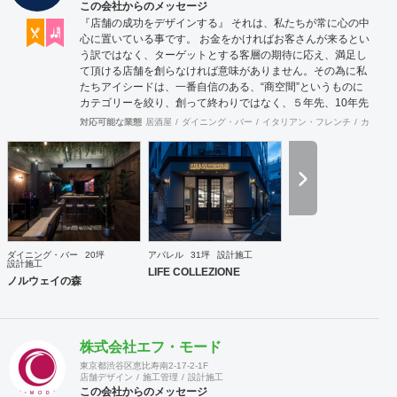
この会社からのメッセージ
『店舗の成功をデザインする』 それは、私たちが常に心の中
心に置いている事です。 お金をかければお客さんが来るとい
う訳ではなく、ターゲットとする客層の期待に応え、満足し
て頂ける店舗を創らなければ意味がありません。その為に私
たちアイシードは、一番自信のある、“商空間”というものに
カテゴリーを絞り、創って終わりではなく、５年先、10年先
を見据えながら、お客様のサクセスパートナーとして、成功
対応可能な業態
居酒屋
ダイニング・バー
イタリアン・フレンチ
カフェ・
する店創りを提供します。
ダイニング・バー
20坪
アパレル
31坪
設計施工
設計施工
LIFE COLLEZIONE
ノルウェイの森
株式会社エフ・モード
東京都渋谷区恵比寿南2-17-2-1F
店舗デザイン
施工管理
設計施工
この会社からのメッセージ