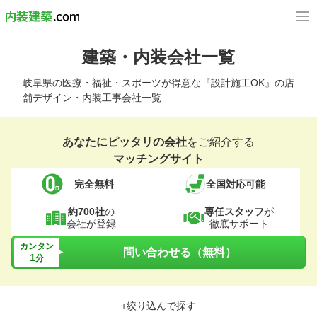
建築・内装会社一覧
岐阜県の医療・福祉・スポーツが得意な『設計施工OK』の店
舗デザイン・内装工事会社一覧
あなたにピッタリの会社
をご紹介する
マッチングサイト
完全無料
全国対応可能
約700社
の
専任スタッフ
が
会社が登録
徹底サポート
カンタン
問い合わせる（無料）
1
分
+絞り込んで探す