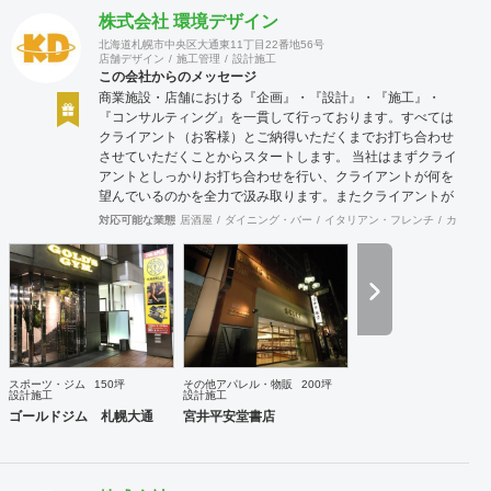
株式会社 環境デザイン
北海道札幌市中央区大通東11丁目22番地56号
店舗デザイン
施工管理
設計施工
この会社からのメッセージ
商業施設・店舗における『企画』・『設計』・『施工』・
『コンサルティング』を一貫して行っております。すべては
クライアント（お客様）とご納得いただくまでお打ち合わせ
させていただくことからスタートします。 当社はまずクライ
アントとしっかりお打ち合わせを行い、クライアントが何を
望んでいるのかを全力で汲み取ります。またクライアントが
思い描いていることをどのように表現していいのかお困りの
対応可能な業態
居酒屋
ダイニング・バー
イタリアン・フレンチ
カフェ・
ときは、お打ち合せ時クライアントからのご要望をこれまで
培ってきた当社ならではのノウハウでご提案いたします。
スポーツ・ジム
150坪
その他アパレル・物販
200坪
設計施工
設計施工
ゴールドジム 札幌大通
宮井平安堂書店