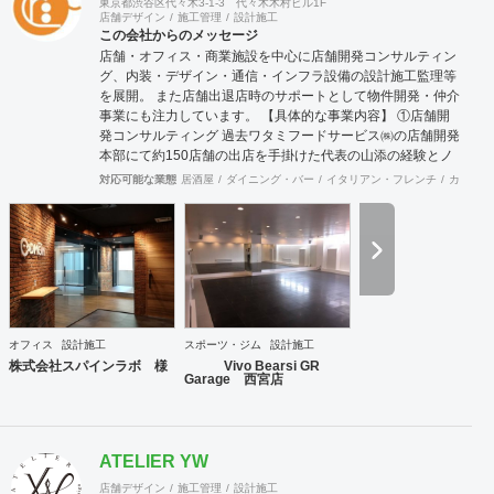
東京都渋谷区代々木3-1-3 代々木木村ビル1F
店舗デザイン
施工管理
設計施工
クアーキテクツ / Bespoke architects Inc. 登録： 一
この会社からのメッセージ
級建築士事務所 東京都知事登録 第64040号
店舗・オフィス・商業施設を中心に店舗開発コンサルティン
建築士賠償責任補償制度（公益社団法人 日本
グ、内装・デザイン・通信・インフラ設備の設計施工監理等
建築士連合会） 代表取締役： 丸島 潤 （一級建築士 / 管
を展開。 また店舗出退店時のサポートとして物件開発・仲介
理建築士） 所在地： 〒152-0002 東京都目黒区目黒
事業にも注力しています。 【具体的な事業内容】 ①店舗開
本町 5-14-14-B1F TEL： 03-6452-4248
発コンサルティング 過去ワタミフードサービス㈱の店舗開発
FAX： 03-6452-4249 創業： 2016年2月
本部にて約150店舗の出店を手掛けた代表の山添の経験とノ
（法人設立：2020年9月） Webサイト: https://bspk.jp
ウハウが凝縮した事業。 物件開発だけではなく、店舗の出店
対応可能な業態
居酒屋
ダイニング・バー
イタリアン・フレンチ
カフェ・
戦略の立案や店舗開発育成コンサルティングまで、店舗開発
に関わる全ての業務をトータル的にサポート致します。 ②内
装工事・施工監理 会社設立から36年目という豊富な経験実
績により、高い技術を持った職人と経験豊富な現場監理によ
り、店舗デザイン設計から施工監理までを一括してワンスト
ップでご提供いたします。 ③不動産仲介（店舗・オフィス仲
介、サブリース） 多くの出退店に携わってきたネットワーク
を活かし、退店前情報から居抜き物件情報や首都圏を中心に
オフィス
設計施工
スポーツ・ジム
設計施工
全国のオフィスビルや店舗物件の情報を集約し、出店希望の
株式会社スパインラボ 様
Vivo Bearsi GR
多い都心部、郊外主要駅をはじめ、ロードサイドの主要幹線
Garage 西宮店
道路において日々、物件開拓を行っております。 【弊社ホー
ムページ】 https://acari-place.co.jp/
ATELIER YW
店舗デザイン
施工管理
設計施工