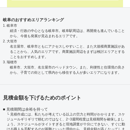
岐阜のおすすめエリアランキング
1. 岐阜市
経済・行政の中心となる岐阜市。岐阜駅周辺は、再開発も進んでいること
から、今後も発展が見込まれるエリアです。
2. 大垣市
名古屋市、岐阜市ともにアクセスしやすいこと、また大規模商業施設があ
ることから、人気のエリアです。商業施設周辺をまずは検討エリアとする
ことをおすすめします。
3. 瑞穂市
岐阜市、大垣市、名古屋市のベッドタウン。また、利便性と住環境の良さ
から、子育ての街として県内から移住する人が多いエリアになります。
見積金額を下げるためのポイント
見積期間は余裕を持って
見積作成には、私たちが考えている以上の労力と時間がかかります。スケ
ジュールギリギリで頼むのではなく、2~3週間程度は見積期間を確保しまし
ょう。スケジュールがタイトすぎると現地調査が十分にできない、すぐに動
ける職人を手配するのが困難といった理由から、見積金額が高くなってしま