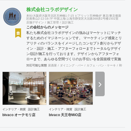
株式会社コラボデザイン
本社/大阪府大阪市北区天神橋1-7-15 ビアリッツ天神橋4F 東京/東京都港
区南青山2-12-16-7F 中国上海/上海市静安区大沽路368弄2号楼1502室
店舗デザイン
施工管理
設計施工
この会社からのメッセージ
私たち株式会社コラボデザインの強みはマーケットにマッチ
するためのイマジネーションです。 マーケティング感覚とリ
アリティのバランスをイメージしたコンセプト創りからデザ
イン・設計・施工・アフターフォローまでトータルなデザイ
ン/設計/施工を行っております。デザインからアフターフォ
ローまで、あらゆる空間づくりのお手伝いを全国規模で実施
できます。上海にもオフィスがございますので、中国での実
対応可能な業態
居酒屋
ダイニング・バー
カフェ・パン・ケーキ
和食・寿
施も可能です。
インテリア・雑貨
設計施工
インテリア・雑貨
設計施工
bivaco オーテモリ店
bivaco 天王寺MiO店