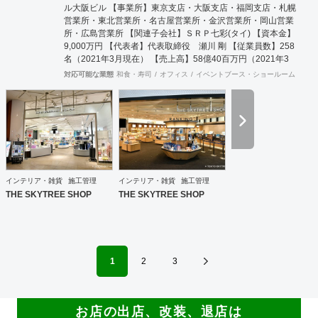
ル大阪ビル 【事業所】東京支店・大阪支店・福岡支店・札幌
営業所・東北営業所・名古屋営業所・金沢営業所・岡山営業
所・広島営業所 【関連子会社】ＳＲＰ七彩(タイ) 【資本金】
9,000万円 【代表者】代表取締役 瀬川 剛 【従業員数】258
名（2021年3月現在） 【売上高】58億40百万円（2021年3
月期） 【主要得意先】全国主要百貨店、アパレルメーカー、
対応可能な業態
和食・寿司
オフィス
イベントブース・ショールーム
エン
問屋、各種専門店、 全国主要ファッションチ
ェーン店、デザイン設計事務所、各種学校、病医院な
ど
インテリア・雑貨
施工管理
インテリア・雑貨
施工管理
THE SKYTREE SHOP
THE SKYTREE SHOP
1
2
3
お店の出店、改装、退店は