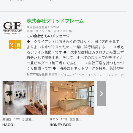
株式会社グリッドフレーム
東京都港区西麻布2-20-4
店舗デザイン
施工管理
設計施工
この会社からのメッセージ
◆ クライアントに向き合うのではなく、同じ方向を見て、
よりよい未来づくりのために一緒に試行錯誤する ＜考え
るデザイン集団＞です ◆ 大事な建材はカタログから選ばず
自分たちで開発する、そして、すべてのスタッフがデザイナ
ー兼ビルダー（施工者）である ＜自社工場を持つものづ
くり集団＞です ◆ 海外にもネットワークを持ち、英語や中
国語に堪能なスタッフたちが、海外から国内への出店をスム
対応可能な業態
居酒屋
ダイニング・バー
イタリアン・フレンチ
カフェ・
ーズに実現させる ＜国境のない設計集団＞です 設計施
工案件、設計＋造作物の案件、施工案件、造作物制作など、
多様な請負形態が可能です。工場では金属を中心にさまざま
な素材を用いた制作が可能で、例えば通常デザイン性とは無
縁な特定防火設備（鉄扉）などにも高いデザイン性を施すこ
とも可能です。 GRIDFRAME とりかえのきかない空間
https://gridframe.co.jp/ Synes(シネス) 霧のようなやわらか
な空間 http://synes.jp/ SOTOCHIKU 時間の蓄積を取り
美容院
37坪
設計施工
サロン
10坪
設計施工
込む空間 https://sotochiku.com/
HACO+
HONEY BOO