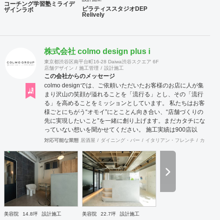
コーチング学習塾ミライデ
ピラティススタジオDEP
ザインラボ
Relively
株式会社 colmo design plus i
東京都渋谷区南平台町16-28 Daiwa渋谷スクエア 6F
店舗デザイン
施工管理
設計施工
この会社からのメッセージ
colmo designでは、ご依頼いただいたお客様のお店に人が集
まり沢山の笑顔が溢れることを「流行る」とし、その「流行
る」を高めることをミッションとしています。 私たちは​​お客
様ごとにちがう“オモイ”にとことん向き合い、“店舗づくりの
先に実現したいこと”を一緒に創り上げます。まだカタチにな
っていない想いを聞かせてください。 施工実績は900店以
上。 グループ会社で直営美容室を13店舗を運営をしており
対応可能な業態
居酒屋
ダイニング・バー
イタリアン・フレンチ
カフェ・
ますので、経験をもとにデザイン性と機能性を兼ね備えたご
提案をいたします。 ◉サービス ①テナント紹介サポート ②顧
客ターゲット・マーケティング調査 ③資金調達サポート ④
美容業界専門のデザイン提案 ⑤自社施工 ⑥ブランディング
のための販促ツール ⑦お客様により沿ったアフターフォロー
まずはご相談やお話だけでも構いません。 お気軽にお問合せ
くださいませ！
美容院
14.8坪
設計施工
美容院
22.7坪
設計施工