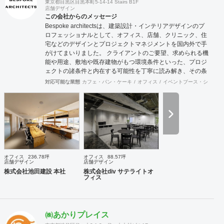
東京都目黒区目黒本町5-14-14 Stairs B1F
店舗デザイン
この会社からのメッセージ
Bespoke architectsは、建築設計・インテリアデザインのプ
ロフェッショナルとして、オフィス、店舗、クリニック、住
宅などのデザインとプロジェクトマネジメントを国内外で手
がけてまいりました。 クライアントのご要望、求められる機
能や用途、敷地や既存建物がもつ環境条件といった、プロジ
ェクトの諸条件と内在する可能性を丁寧に読み解き、その条
件でこそ可能な空間環境の豊かさを提案し、カタチにしま
対応可能な業態
カフェ・パン・ケーキ
オフィス
イベントブース・ショール
す。必要に応じて構造設計・設備設計・照明計画・音響設
計・ランドスケープデザイン等の専門家と協働し、大規模建
築物や高度な設計にも対応致します。 ご要望に合わせて、設
計・デザインに加えて、予算管理・工程管理・別途工事の一
括管理等を含めたプロジェクトマネジメントを担い、ワンス
トップでのプロジェクト推進を行います。発注管理における
クライアントのご負担を軽減するとともに、第三者的な立場
からプロセスを適切に管理することで、クライアントの利益
オフィス
236.78坪
オフィス
88.57坪
に適うコスト管理と、工事品質の向上を実現致します。 ま
店舗デザイン
店舗デザイン
た、新規サービス立上げやリブランディングに際しては、空
株式会社池田建設 本社
株式会社div サテライトオ
フィス
間デザイン的な見地から事業企画やCI計画・デザインマニュ
アル作成等も提案させて頂きます。 海外案件や外資企業様案
件においては、英語での設計・PMサービスをご提供できる
体制を整えています。 ---------------------------------------------------
㈱あかりプレイス
----------------------------------------------------------------------------------
---------------------------------- 商号： 株式会社ビスポー