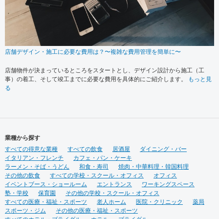
店舗デザイン・施工に必要な費用は？〜複雑な費用管理を簡単に〜
店舗物件が決まっているところをスタートとし、デザイン設計から施工（工
事）の着工、そして竣工までに必要な費用を具体的にご紹介します。
もっと見
る
業種から探す
すべての得意な業種
すべての飲食
居酒屋
ダイニング・バー
イタリアン・フレンチ
カフェ・パン・ケーキ
ラーメン・そば・うどん
和食・寿司
焼肉・中華料理・韓国料理
その他の飲食
すべての学校・スクール・オフィス
オフィス
イベントブース・ショールーム
エントランス
ワーキングスペース
塾・学校
保育園
その他の学校・スクール・オフィス
すべての医療・福祉・スポーツ
老人ホーム
医院・クリニック
薬局
スポーツ・ジム
その他の医療・福祉・スポーツ