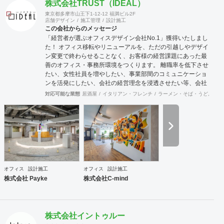
株式会社TRUST（IDEAL）
東京都多摩市山王下1-12-12 福満ビル2F
店舗デザイン
施工管理
設計施工
この会社からのメッセージ
「経営者が選ぶオフィスデザイン会社No.1」獲得いたしまし
た！ オフィス移転やリニューアルを、ただの引越しやデザイ
ン変更で終わらせることなく、お客様の経営課題にあった最
善のオフィス・事務所環境をつくります。 離職率を低下させ
たい、女性社員を増やしたい、事業部間のコミュニケーショ
ンを活発にしたい、会社の経営理念を浸透させたい等、会社
の規模やフェーズによって様々な課題をかかえています。ど
対応可能な業態
居酒屋
イタリアン・フレンチ
ラーメン・そば・うどん
和
のような課題を抱えているのかに向き合うことから始まり、
今後どのような事業戦略を描き、どのような組織になってい
きたいのか。それらを共有することがオフィスデザインのス
タートとなります。 また、オフィスはスタッフにとって一日
の大半を過ごす場所です。機能的かつ快適な空間を作ること
は精神的な安心やモチベーション・作業効率の向上に繋がっ
ていくでしょう。このように、経営面の課題と現場の声をし
っかりとヒアリングした上で、最善なオフィスづくりをご提
オフィス
設計施工
オフィス
設計施工
案させていただきます。
株式会社 Payke
株式会社C-mind
株式会社イントゥルー