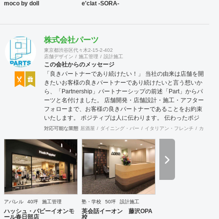
moco by doll
e'clat -SORA-
株式会社パーツ
東京都渋谷区代々木2-15-2-402
店舗デザイン
施工管理
設計施工
この会社からのメッセージ
「良きパートナーであり続けたい！」 当社の由来は店舗を開
きたいお客様の良きパートナーであり続けたいと言う想いか
ら、「Partnership」パートナーシップの前述「Part」からパ
ーツと名付けました。 店舗開発・店舗設計・施工・アフター
フォローまで、お客様の良きパートナーであることをお約束
いたします。 ポジティブは人に伝わります。 伝わったポジ
ティブが幸せを呼び込み、呼び込んだ幸せが、さらに大きな
対応可能な業態
居酒屋
ダイニング・バー
イタリアン・フレンチ
カフェ・
幸せとなって返って来る。 500店以上のOPENを見届けた当
社ならではの実績をご確認下さい。 <a
href="https://www.partsinc.co.jp/">https://www.partsinc.co.jp/</a>
アパレル
40坪
施工管理
塾・学校
50坪
設計施工
ハッシュ・パピーイオンモ
英会話イーオン 藤沢OPA
ール春日部店
校