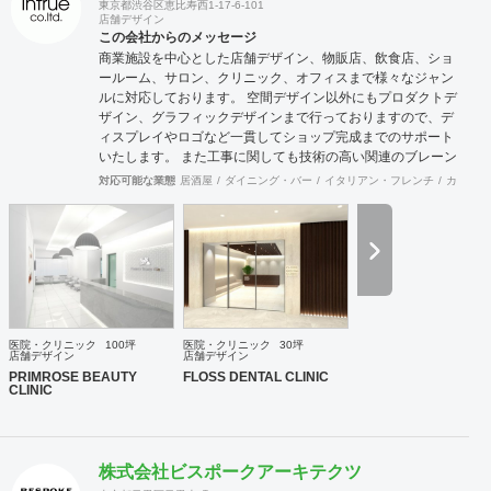
東京都渋谷区恵比寿西1-17-6-101
店舗デザイン
この会社からのメッセージ
商業施設を中心とした店舗デザイン、物販店、飲食店、ショ
ールーム、サロン、クリニック、オフィスまで様々なジャン
ルに対応しております。 空間デザイン以外にもプロダクトデ
ザイン、グラフィックデザインまで行っておりますので、デ
ィスプレイやロゴなど一貫してショップ完成までのサポート
いたします。 また工事に関しても技術の高い関連のブレーン
が全国にいるため首都圏はもとより地方の案件まで対応が可
対応可能な業態
居酒屋
ダイニング・バー
イタリアン・フレンチ
カフェ・
能です。 大手の企業様から個人様まで、お客様のニーズに真
摯に向き合い、常にハイクオリティなデザインを提供いたし
ます。
医院・クリニック
100坪
医院・クリニック
30坪
店舗デザイン
店舗デザイン
PRIMROSE BEAUTY
FLOSS DENTAL CLINIC
CLINIC
株式会社ビスポークアーキテクツ