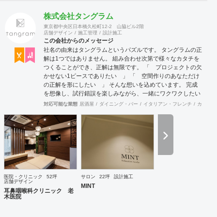
株式会社タングラム
東京都中央区日本橋久松町12-2 山脇ビル2階
店舗デザイン
施工管理
設計施工
この会社からのメッセージ
社名の由来はタングラムというパズルです。 タングラムの正
解は1つではありません。 組み合わせ次第で様々なカタチを
つくることができ、正解は無限です。 「 プロジェクトの欠
かせない1ピースでありたい 」 「 空間作りのあなただけ
の正解を形にしたい 」 そんな想いを込めています。 完成
を想像し、試行錯誤を楽しみながら、 ​一緒にワクワクしたい
と思っています。
対応可能な業態
居酒屋
ダイニング・バー
イタリアン・フレンチ
カフェ・
医院・クリニック
52坪
サロン
22坪
設計施工
店舗デザイン
MINT
耳鼻咽喉科クリニック 老
木医院