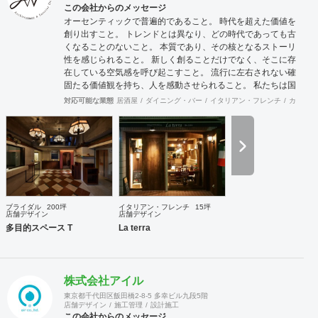
この会社からのメッセージ
オーセンティックで普遍的であること。 時代を超えた価値を
創り出すこと。 トレンドとは異なり、どの時代であっても古
くなることのないこと。 本質であり、その核となるストーリ
性を感じられること。 新しく創ることだけでなく、そこに存
在している空気感を呼び起こすこと。 流行に左右されない確
固たる価値観を持ち、人を感動させられること。 私たちは国
際的なバランス感覚を持ちながら、 柔軟に設計デザインする
対応可能な業態
居酒屋
ダイニング・バー
イタリアン・フレンチ
カフェ・
ことを心掛けています。 新しいようで新しくないものを作り
続けていきたいと考えています。
ブライダル
200坪
イタリアン・フレンチ
15坪
店舗デザイン
店舗デザイン
多目的スペース T
La terra
株式会社アイル
東京都千代田区飯田橋2-8-5 多幸ビル九段5階
店舗デザイン
施工管理
設計施工
この会社からのメッセージ