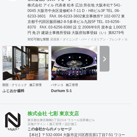
株式会社 アイル 代表者 松本 広治 所在地 大阪本社〒541-
0045 大阪市中央区道修町4-7-11 D・HBビル3F TEL. 06-
6233-3601 FAX. 06-6233-3602東京事務所〒102-0072 東
京都千代田区飯田橋2-8-5多幸ビル九段5F TEL. 03-6256-
8370 FAX. 03-6256-8380 設 立 2006年9月 資本金 1,000万
円 免 許 建築士事務所登録 大阪府知事登録（い）第8279号
建築業許可 大阪府知事登録（般-20）第131632号 屋外広告
対応可能な業態
居酒屋
ダイニング・バー
イタリアン・フレンチ
カフェ・
業登録 大阪府知事登録 第20102号 事業案内 商業空間・看板
の設置及び施工、ビルリノベーション、メンテナンス、現状
復旧工事、環境機器販売 取引銀行 三菱東京UFJ銀行 心斎橋
支店 近畿大阪銀行 本町営業部 大阪信用金庫 西支店
医院・クリニック
施工管理
パチンコ
施工管理
ふじおか歯科
Durhum S-1
株式会社 七彩 東京支店
東京都台東区柳橋1丁目23-6 ワコール浅草橋ビル
店舗デザイン
施工管理
設計施工
この会社からのメッセージ
【本社】〒532-0004 大阪市淀川区西宮原1丁目7-51 ワコー