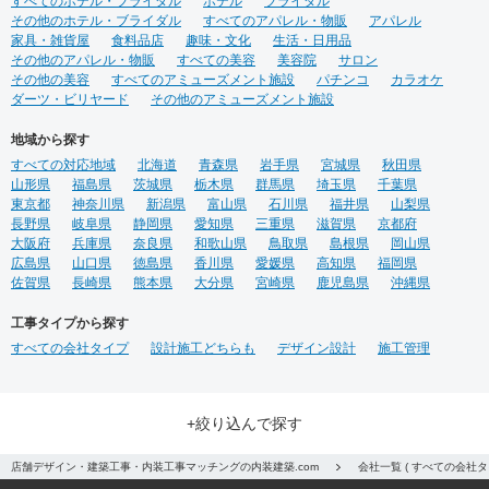
すべてのホテル・ブライダル
ホテル
ブライダル
その他のホテル・ブライダル
すべてのアパレル・物販
アパレル
家具・雑貨屋
食料品店
趣味・文化
生活・日用品
その他のアパレル・物販
すべての美容
美容院
サロン
その他の美容
すべてのアミューズメント施設
パチンコ
カラオケ
ダーツ・ビリヤード
その他のアミューズメント施設
地域から探す
すべての対応地域
北海道
青森県
岩手県
宮城県
秋田県
山形県
福島県
茨城県
栃木県
群馬県
埼玉県
千葉県
東京都
神奈川県
新潟県
富山県
石川県
福井県
山梨県
長野県
岐阜県
静岡県
愛知県
三重県
滋賀県
京都府
大阪府
兵庫県
奈良県
和歌山県
鳥取県
島根県
岡山県
広島県
山口県
徳島県
香川県
愛媛県
高知県
福岡県
佐賀県
長崎県
熊本県
大分県
宮崎県
鹿児島県
沖縄県
工事タイプから探す
すべての会社タイプ
設計施工どちらも
デザイン設計
施工管理
+絞り込んで探す
店舗デザイン・建築工事・内装工事マッチングの内装建築.com
会社一覧 ( すべての会社