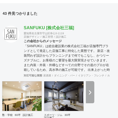
43 件見つかりました
SANFUKU [株式会社三福]
愛知県名古屋市守山区幸心3-1119
店舗デザイン
施工管理
設計施工
この会社からのメッセージ
「SANFUKU」は総合建設業の株式会社三福が店舗専門ブラ
ンドとして発足した店舗工事に特化した業態です。 新店・改
装問わず設計からプランニングまで何でもこなし、かつリー
ズナブルに、お客様のご要望を最大限実現させていきます。
また内装・外装・外構などすべての分野でその道のプロが在
籍しているため、高水準の施工が可能です。 出来上がった時
に綺麗なのは当たり前！腕の良さは年数が経てば経つほど実
対応可能な業態
居酒屋
ダイニング・バー
イタリアン・フレンチ
カフェ・
感できます。 そして、SANFUKUの職人は施工力だけでなく
コミニケーション力に優れています。 お客様が安心してオー
プンできるようきめ細やかな対応を心がけています。
塾・学校
60坪
設計施工
スポーツ・ジム
30坪
設計施工