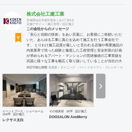
株式会社工建工業
宮城県仙台市泉区長命ヶ丘4丁目9-6
店舗デザイン
施工管理
設計施工
この会社からのメッセージ
「安心と信頼の技術」をあい言葉に、お客様にご依頼いただ
いた、あらゆる工事に真心を込めて施工を行う工事会社で
す。 とりわけ施工品質が厳しいと言われる店舗や商業施設の
内装業界で培った経験と徹底した工程管理と安全対策の計画
が求められるアパート・マンションの営繕修繕の工事実績を
武器に様々な工事を幅広く取り扱いしていることが当社の大
きな特徴です。
対応可能な業態
居酒屋
ダイニング・バー
イタリアン・フレンチ
カフェ・
イベントブース・ショールーム
その他美容
30坪
設計施工
184坪
設計施工
DOGSALON AnnMerry
レクサス太白