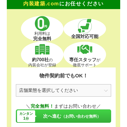
内装建築.com
にお任せください
利用料は
全国対応可能
完全無料
約700社
専任スタッフ
の
が
内装会社が登録
徹底サポート
物件契約前でもOK！
＼
完全無料！
まずはお問い合わせ／
カンタン
次へ進む
（お問い合わせ無料）
1
分