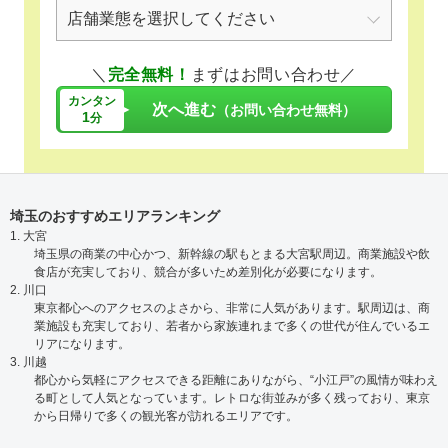
＼
完全無料！
まずはお問い合わせ／
カンタン
次へ進む
（お問い合わせ無料）
1
分
埼玉のおすすめエリアランキング
1. 大宮
埼玉県の商業の中心かつ、新幹線の駅もとまる大宮駅周辺。商業施設や飲
食店が充実しており、競合が多いため差別化が必要になります。
2. 川口
東京都心へのアクセスのよさから、非常に人気があります。駅周辺は、商
業施設も充実しており、若者から家族連れまで多くの世代が住んでいるエ
リアになります。
3. 川越
都心から気軽にアクセスできる距離にありながら、“小江戸”の風情が味わえ
る町として人気となっています。レトロな街並みが多く残っており、東京
から日帰りで多くの観光客が訪れるエリアです。