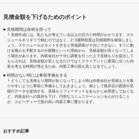
見積金額を下げるためのポイント
見積期間は余裕を持って
見積作成には、私たちが考えている以上の労力と時間がかかります。スケ
ジュールギリギリで頼むのではなく、2~3週間程度は見積期間を確保しまし
ょう。スケジュールがタイトすぎると現地調査が十分にできない、すぐに動
ける職人を手配するのが困難といった理由から、見積金額が高くなってしま
う場合があります。内装会社が十分に調査を行った上で見積もりを提出して
もらえれば、見積金額が安くなるだけでなくクライアントに要望に沿った内
装を考える時間が増えるため、内装工事の質も高くなるでしょう。
時間がない時には事前準備をする
どうしても見積もり期間が短くなってしまう時は内装会社が見積もりを取
りやすいように事前に準備をしておきましょう。例として既存店の図面や見
積のデータを提供する、見積もりフォーマットをあらかじめ用意しておくな
ど、内装会社への負担を下げ、円滑なコミュニケーションを心がけること
が、スピーディーで質の高い内装工事に繋がります。
おすすめ記事