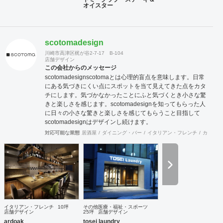
オイスター
地方のご出店においても、弊社にお声をかけて頂くお客様も
多い状況です。これも日ごろから一つ一つをしっかりと対応
する事に社員全員が心がけている結果だと思います。 弊社で
は自ら店舗の経営も行っております。現在15年目を迎える西
scotomadesign
麻布にある高級輸入家具店と、現在10年目を迎える上野アメ
横にあるハンバーグのお店です。 こちらの店舗を自ら経営す
川崎市高津区梶が谷2-7-17 B-104
店舗デザイン
ることでいかにお客様が利益を出すのに日々大変なご努力を
この会社からのメッセージ
されているのかを改めて学ぶ事で出来ました。これらの経験
scotomadesign ​ ​scotomaとは心理的盲点を意味します。 ​ ​日常
も活かして、ご依頼されるお客様に対して、弊社のインテリ
にある気づきにくい点にスポットを当て ​ ​見えてきた点をカタ
アデザイン設計施工面から、少しでもお客様のお店がご繁栄
チにします。 ​ ​気づかなかったことにふと気づくとき ​ 小さな驚
そしてご利益を獲得出来るようにしっかりとした対応を行っ
きと楽しさを感じます。 ​ scotomadesignを知ってもらった人
てゆきたいと考えております。 まずはお気軽にご相談いただ
に ​ ​日々の小さな驚きと楽しさを感じてもらうこと目指して ​ ​
ければと思います、よろしくお願いいたします。
scotomadesignはデザインし続けます。 ​
対応可能な業態
居酒屋
ダイニング・バー
イタリアン・フレンチ
カフェ・
イタリアン・フレンチ
10坪
その他医療・福祉・スポーツ
店舗デザイン
25坪
店舗デザイン
ardoak
tosei laundry