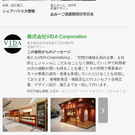
内装
設計施工
老人ホーム
320坪
店舗デザイン
シェアハウス大曽根
あみーご倶楽部四日市日永
株式会社VIDA Corporation
東京都渋谷区道玄坂1丁目22番9号
店舗デザイン
この会社からのメッセージ
私たちVIDA Corporationは、「空間の価値を高める事」を目
的としジャンルに こだわることなく挑戦していく中で利用者
の方が感動や潤いを得ることを通じて その空間で事業者の
方々が事業の成功・発展を実感していただけることを目指し
ております。 各種飲食店・物販店などのコンセプト企画立
案、デザイン設計、施工までを一括して行います。
対応可能な業態
居酒屋
ダイニング・バー
イタリアン・フレンチ
カフェ・