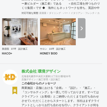
ー兼ビルダー（施工者）である ＜自社工場を持つものづ
くり集団＞です ◆ 海外にもネットワークを持ち、英語や中
国語に堪能なスタッフたちが、海外から国内への出店をスム
対応可能な業態
居酒屋
ダイニング・バー
イタリアン・フレンチ
カフェ・
ーズに実現させる ＜国境のない設計集団＞です 設計施
工案件、設計＋造作物の案件、施工案件、造作物制作など、
多様な請負形態が可能です。工場では金属を中心にさまざま
な素材を用いた制作が可能で、例えば通常デザイン性とは無
縁な特定防火設備（鉄扉）などにも高いデザイン性を施すこ
とも可能です。 GRIDFRAME とりかえのきかない空間
https://gridframe.co.jp/ Synes(シネス) 霧のようなやわらか
な空間 http://synes.jp/ SOTOCHIKU 時間の蓄積を取り
美容院
37坪
設計施工
サロン
10坪
設計施工
込む空間 https://sotochiku.com/
HACO+
HONEY BOO
株式会社 環境デザイン
北海道札幌市中央区大通東11丁目22番地56号
店舗デザイン
施工管理
設計施工
この会社からのメッセージ
商業施設・店舗における『企画』・『設計』・『施工』・
『コンサルティング』を一貫して行っております。すべては
クライアント（お客様）とご納得いただくまでお打ち合わせ
させていただくことからスタートします。 当社はまずクライ
アントとしっかりお打ち合わせを行い、クライアントが何を