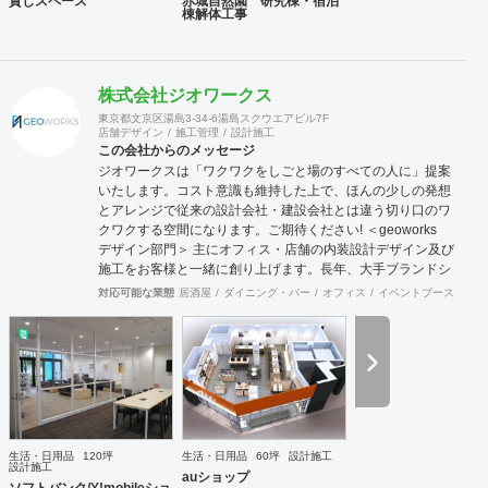
貸しスペース
赤城自然園 研究棟・宿泊
棟解体工事
株式会社ジオワークス
東京都文京区湯島3-34-6湯島スクウエアビル7F
店舗デザイン
施工管理
設計施工
この会社からのメッセージ
ジオワークスは「ワクワクをしごと場のすべての人に」提案
いたします。コスト意識も維持した上で、ほんの少しの発想
とアレンジで従来の設計会社・建設会社とは違う切り口のワ
クワクする空間になります。ご期待ください! ＜geoworks
デザイン部門＞ 主にオフィス・店舗の内装設計デザイン及び
施工をお客様と一緒に創り上げます。長年、大手ブランドシ
ョップ指定業者の施工知識もあり、商業施設、ロードサイ
対応可能な業態
居酒屋
ダイニング・バー
オフィス
イベントブース・ショ
ド、商店街などにてデザイン・設計の実績があります。 ＜
team geoworks チーム:ジオワークス＞ 会社創業からの「内
装工事職」+「電気専門職」の自社施工チームがおります。
長年にわたり、クオリティー向上してまいりました。伝達・
理解スピードも速い為、結果、業界いち施工期間が速いと自
負しております。 対応可能エリア 関東・東北・東海・北
陸・関西・中国・九州エリア ※北海道・四国・沖縄・離島
は、要相談。実績あり。
生活・日用品
120坪
生活・日用品
60坪
設計施工
設計施工
auショップ
ソフトバンク/Y!mobileショ