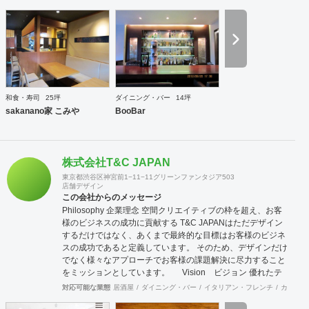
す。 それが「よい仕事」につながっていきます。 弊社は経
験豊富なデザイナー、建築士が、数多くの実績をもとに「よ
い仕 事」を提供できるように努力しております。
和食・寿司
25坪
ダイニング・バー
14坪
sakanano家 こみや
BooBar
株式会社T&C JAPAN
東京都渋谷区神宮前1−11−11グリーンファンタジア503
店舗デザイン
この会社からのメッセージ
Philosophy 企業理念 空間クリエイティブの枠を超え、お客
様のビジネスの成功に貢献する T&C JAPANはただデザイン
するだけではなく、あくまで最終的な目標はお客様のビジネ
スの成功であると定義しています。 そのため、デザインだけ
でなく様々なアプローチでお客様の課題解決に尽力すること
をミッションとしています。 Vision ビジョン 優れたテ
クノロジーとクリエイティブによる言語の壁を越えた空間デ
対応可能な業態
居酒屋
ダイニング・バー
イタリアン・フレンチ
カフェ・
ザインを通し、 世界のビジネスと人を結ぶデザイン会社を目