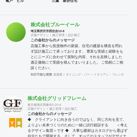
亀戸 ビル
三鷹 集合住宅
株式会社ブルーイール
埼玉県所沢市西住吉10-8
店舗デザイン
施工管理
設計施工
この会社からのメッセージ
店舗工事から投資物件の新築、住宅の建築を構造を問わ
ず設計施工にて承っております。 豊富な実績と経験をも
とにニーズに合わせて規制な内容、それを反映しました
適正価格にて実績を積んでまいりました。 ご気軽にご相
談ください。
対応可能な業態
居酒屋
ダイニング・バー
イタリアン・フレンチ
カフェ
株式会社グリッドフレーム
東京都港区西麻布2-20-4
店舗デザイン
施工管理
設計施工
この会社からのメッセージ
◆ クライアントに向き合うのではなく、同じ方向を見て、
よりよい未来づくりのために一緒に試行錯誤する ＜考え
るデザイン集団＞です ◆ 大事な建材はカタログから選ばず
自分たちで開発する、そして、すべてのスタッフがデザイナ