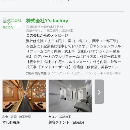
株式会社Y's factory
石川県金沢市間明町2丁目55
店舗デザイン
施工管理
設計施工
この会社からのメッセージ
弊社は北陸エリア（石川、富山、福井）、関東（一都三県）
を拠点に下記業務に従事しております。 ◎マンションのフル
リフォームに伴う内装一式工事 【(株)レジデンシャル不動産
他】 ◎アパートのフルリフォームに伴う内装、外装一式工事
【親会社】 ◎中古住宅のフルリフォームに伴う内装、外装一
式工事 【エンドユーザー様】 ◎店舗（飲食店、美容サロン
等）の開業・リニューアルに伴う内装一式工事 【オーナー
対応可能な業態
ダイニング・バー
カフェ・パン・ケーキ
和食・寿司
オフ
様、平和堂様】 ◎ホテルのリニューアル工事及び各種メンテ
ナンス工事 【アパホテル(株)】
和食・寿司
施工管理
サロン
設計施工
すし処海座
美容テナント（aloalo)