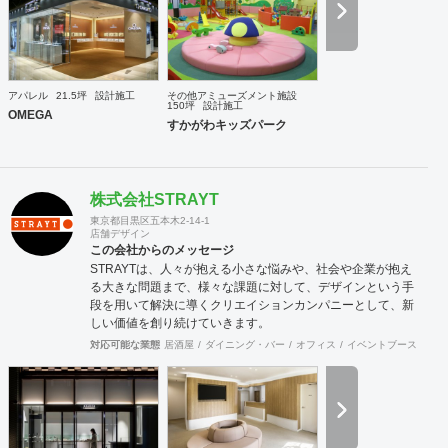
します。
アパレル
21.5坪
設計施工
その他アミューズメント施設
150坪
設計施工
OMEGA
すかがわキッズパーク
株式会社STRAYT
東京都目黒区五本木2-14-1
店舗デザイン
この会社からのメッセージ
STRAYTは、人々が抱える小さな悩みや、社会や企業が抱え
る大きな問題まで、様々な課題に対して、デザインという手
段を用いて解決に導くクリエイションカンパニーとして、新
しい価値を創り続けていきます。
対応可能な業態
居酒屋
ダイニング・バー
オフィス
イベントブース・ショ