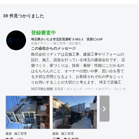
39 件見つかりました
登録審査中
埼玉県さいたま市北区宮原町 3-381-1 宮原ビル3F
店舗デザイン
施工管理
設計施工
この会社からのメッセージ
株式会社リディアは店舗工事、建築工事やリフォームの
設計、施工、請負を行っている埼玉の建築会社です。 店
舗づくり、家づくりは、技術・素材・性能にこだわるの
はもちろんのこと、オーナーの想いや夢、思い出を育て
る大切な空間となるよう、お客様それぞれの声をじっく
りお伺いすることが大切だと考えます。 埼玉で店舗工
事、建築工事やリフォームをお考えの方はお気軽に私た
対応可能な業態
居酒屋
ダイニング・バー
イタリアン・フレンチ
カフェ
ちにご相談ください。
建築
施工管理
建築
施工管理