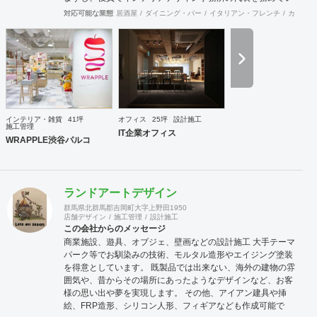
る者もおり、社内に4名のデザイナーを有しています。 現場
対応可能な業態
居酒屋
ダイニング・バー
イタリアン・フレンチ
カフェ・
施工部隊は20代1名、40代2名、50代1名の計4名を中心に手
が回らない際は代表自信も現場に出ますので、社内で5名と
専属の外注監理1名の6名で物件規模や内容に応じて割り当て
ています。 さらに自社で木工職人を抱えており、内装工事に
おいて大きなボリュームを締める木工家具の製作には質、量
ともに自信を持っております。 その他、自社で飲食店を経営
しており業態の開発やレシピ提供、仕入先のコーディネー
ト、人材教育なども行っており設計や施工だけにとらわれな
インテリア・雑貨
41坪
オフィス
25坪
設計施工
い様々な引き合いがあります。 大手企業の新業態開発の際の
施工管理
IT企業オフィス
社外プロジェクトメンバーとしてノウハウ提供などの実績も
WRAPPLE渋谷パルコ
あります。
ランドアートデザイン
群馬県北群馬郡吉岡町大字上野田1950
店舗デザイン
施工管理
設計施工
この会社からのメッセージ
商業施設、遊具、オブジェ、壁画などの設計施工 大手テーマ
パーク等でお馴染みの技術、モルタル造形やエイジング塗装
を得意としています。 既製品では出来ない、海外の建物の雰
囲気や、昔からその場所にあったようなデザインなど、お客
様の思い出や夢を実現します。 その他、アイアン建具や挿
絵、FRP造形、シリコン人形、フィギアなども作成可能で