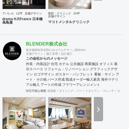
アパレル
12坪
店舗デザイン
医院・クリニック
20坪
店舗デザイン
drama H.P,France 日本橋
マコトメンタルクリニック
高島屋
BLENDER株式会社
東京都調布市布田4-16-1アルテサーノ調布803
店舗デザイン
施工管理
設計施工
この会社からのメッセージ
外装・内装設計 住宅 ホテル 公共施設 商業施設 オフィス 展
示スペース リフォーム・リノベーション グラフィックデザ
イン ロゴデザイン ポスター・パンフレット 看板・サイン ア
ート・その他 パース作成 既成オーダー輸入家具 海外マテリ
アル輸入 アートの作成 フラワーアレンジメント
対応可能な業態
居酒屋
ダイニング・バー
イタリアン・フレンチ
カフェ・