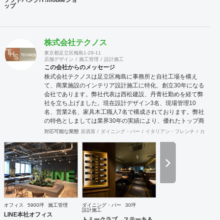
ップ
株式会社テクノス
東京都足立区梅島1-29-11
店舗デザイン
施工管理
設計施工
この会社からのメッセージ
株式会社テクノスは足立区梅島に事務所と自社工場を構え
て、商業施設のインテリア設計施工に特化、創立30年になる
会社であります。弊社代表は西松建設、丹青社勤めを経て弊
社を立ち上げました。現在設計デザイン3名、現場管理10
名、営業2名、家具木工職人7名で構成されております。弊社
の特色としましては業界30年の実績により、優れたトップ商
空間デザイナーさん達と幅広いパイプを持っており、お客様
対応可能な業態
居酒屋
ダイニング・バー
イタリアン・フレンチ
カフェ・
のニーズにマッチングしたデザイナーさんの選出と弊社との
コラボによって、より高いレベルのご提案ならびにご対応を
行うことが可能な体制を整えております。またデザイン設計
から自社製造までワンストップで対応可能な為、きめ細かな
対応とスピディー性、そして品質の安定性と流通マージンを
抑えたコスト低減を売りとしております。さらに自社に職人
を抱えていることからアフターケアもしっかりとした対応が
可能であります。おかげ様で弊社は長いリピーターとしてお
オフィス
5900坪
施工管理
ダイニング・バー
30坪
取引させて頂くお客様が多い事と、設計事務所様からのご紹
設計施工
LINE本社オフィス
介によるお客様が多いのが営業特徴となっております。また
トミークラブ ステーキ＆