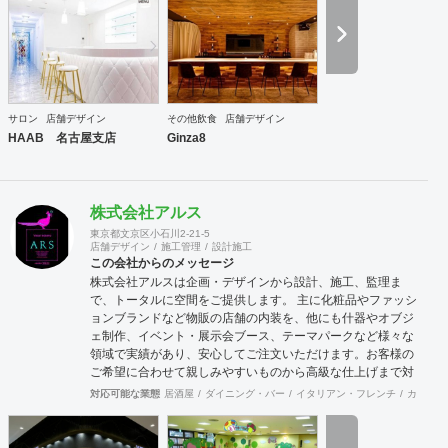
指します よりグローバルな視点で、世界の最先端のデザイン
をスタンダードに取り入れることで、 国境を越えて活躍し続
けるデザイン会社を目指します。 Value バリュー 感動・創
造・挑戦 感動：軽薄な流行を追わず、用途や目的に沿った本
質的に美しく成果の出るデザインを提供します 創造：最先端
の技術や概念を取り入れ、お客様と自身がワクワクするクリ
エイティブ提案を追求します 挑戦：既成の概念や思い込みに
サロン
店舗デザイン
その他飲食
店舗デザイン
とらわれず、自身の限界を超えた挑戦を意識します
HAAB 名古屋支店
Ginza8
株式会社アルス
東京都文京区小石川2-21-5
店舗デザイン
施工管理
設計施工
この会社からのメッセージ
株式会社アルスは企画・デザインから設計、施工、監理ま
で、トータルに空間をご提供します。 主に化粧品やファッシ
ョンブランドなど物販の店舗の内装を、他にも什器やオブジ
ェ制作、イベント・展示会ブース、テーマパークなど様々な
領域で実績があり、安心してご注文いただけます。お客様の
ご希望に合わせて親しみやすいものから高級な仕上げまで対
応している事やこだわり・気配りが行き届いているとご好評
対応可能な業態
居酒屋
ダイニング・バー
イタリアン・フレンチ
カフェ・
をいただいております。 弊社では新しい取り組みとして、シ
ェルフィーさんを通じてこれまでお会いしてこなかったお客
様に知っていただけるよう参加致しました。 よろしくお願い