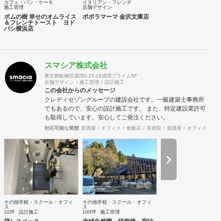
カフェ・パン・ケーキ
イタリアン・フレンチ
施工管理
店舗デザイン
ポムの樹 幸せのオムライス
ポポラマーマ 金沢文庫店
＆フレンチトースト ヨド
バシ横浜店
スマシア株式会社
東京都板橋区成増2-15-18成増プライム8F
店舗デザイン
施工管理
設計施工
この会社からのメッセージ
クレディセゾングループの建設会社です。一級建築士事務所
でもあるので、安心の設計施工です。 また、特定建設業許可
も取得しています。安心してご発注ください。
対応可能な業態
居酒屋
オフィス
食飯店
美容院
居酒屋
オフィス
ア
その他学校・スクール・オフィ
その他学校・スクール・オフィ
ス
ス
10坪
設計施工
100坪
施工管理