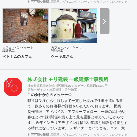
す。 モルタル造形の施工に関し、下塗りではサンドモルタル
対応可能な業態
居酒屋
ダイニング・バー
イタリアン・フレンチ
カフェ・
など、発泡材が入ったものは強度不足になる為使用しており
ません。 協力会社 株式会社 河野建築デザイン 神奈川県川崎
市 エッジデザインワークス株式会社 群馬県前橋市
カフェ・パン・ケーキ
カフェ・パン・ケーキ
設計施工
設計施工
ベトナムのカフェ
ケーキ屋さん
株式会社 モリ建装 一級建築士事務所
神奈川県横浜市神奈川区沢渡45-1 ルピナス横浜西口402号
店舗デザイン
施工管理
設計施工
この会社からのメッセージ
弊社は受注から引渡しまで一貫した流れで仕事を進める事
で、数多くのお 客様の評価をいただいております。 提案・
制作管理・アドバイス・アフターフォロー、一連の流れがお
客様と の信頼関係を築く上で最も重要と考えているからで
す。 近年インテリアデザインは幅広い知識と経験を必要とす
る時代になってい ます。 デザイナーといえども、コスト意
識・建築・設備・法規、多方面の経験と 知識が要求されま
対応可能な業態
居酒屋
ダイニング・バー
イタリアン・フレンチ
カフェ・