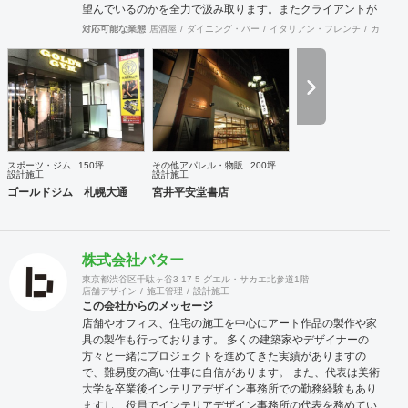
望んでいるのかを全力で汲み取ります。またクライアントが
思い描いていることをどのように表現していいのかお困りの
対応可能な業態
居酒屋
ダイニング・バー
イタリアン・フレンチ
カフェ・
ときは、お打ち合せ時クライアントからのご要望をこれまで
培ってきた当社ならではのノウハウでご提案いたします。
スポーツ・ジム
150坪
その他アパレル・物販
200坪
設計施工
設計施工
ゴールドジム 札幌大通
宮井平安堂書店
株式会社バター
東京都渋谷区千駄ヶ谷3-17-5 グエル・サカエ北参道1階
店舗デザイン
施工管理
設計施工
この会社からのメッセージ
店舗やオフィス、住宅の施工を中心にアート作品の製作や家
具の製作も行っております。 多くの建築家やデザイナーの
方々と一緒にプロジェクトを進めてきた実績がありますの
で、難易度の高い仕事に自信があります。 また、代表は美術
大学を卒業後インテリアデザイン事務所での勤務経験もあり
ますし、役員でインテリアデザイン事務所の代表を務めてい