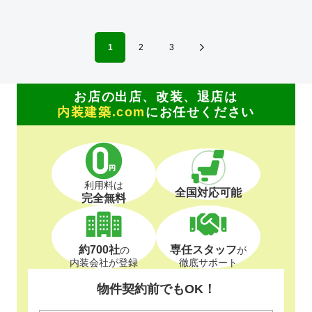
1
2
3
お店の出店、改装、退店は
内装建築.com
にお任せください
利用料は
全国対応可能
完全無料
約700社
専任スタッフ
の
が
内装会社が登録
徹底サポート
物件契約前でもOK！