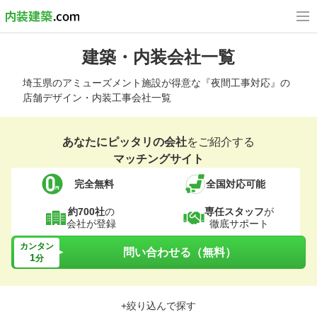
建築・内装会社一覧
埼玉県のアミューズメント施設が得意な『夜間工事対応』の
店舗デザイン・内装工事会社一覧
あなたにピッタリの会社
をご紹介する
マッチングサイト
完全無料
全国対応可能
約700社
の
専任スタッフ
が
会社が登録
徹底サポート
カンタン
問い合わせる（無料）
1
分
+絞り込んで探す