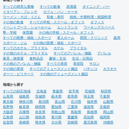
業種から探す
すべての得意な業種
すべての飲食
居酒屋
ダイニング・バー
イタリアン・フレンチ
カフェ・パン・ケーキ
ラーメン・そば・うどん
和食・寿司
焼肉・中華料理・韓国料理
その他の飲食
すべての学校・スクール・オフィス
オフィス
イベントブース・ショールーム
エントランス
ワーキングスペース
塾・学校
保育園
その他の学校・スクール・オフィス
すべての医療・福祉・スポーツ
老人ホーム
医院・クリニック
薬局
スポーツ・ジム
その他の医療・福祉・スポーツ
すべてのホテル・ブライダル
ホテル
ブライダル
その他のホテル・ブライダル
すべてのアパレル・物販
アパレル
家具・雑貨屋
食料品店
趣味・文化
生活・日用品
その他のアパレル・物販
すべての美容
美容院
サロン
その他の美容
すべてのアミューズメント施設
パチンコ
カラオケ
ダーツ・ビリヤード
その他のアミューズメント施設
地域から探す
すべての対応地域
北海道
青森県
岩手県
宮城県
秋田県
山形県
福島県
茨城県
栃木県
群馬県
埼玉県
千葉県
東京都
神奈川県
新潟県
富山県
石川県
福井県
山梨県
長野県
岐阜県
静岡県
愛知県
三重県
滋賀県
京都府
大阪府
兵庫県
奈良県
和歌山県
鳥取県
島根県
岡山県
広島県
山口県
徳島県
香川県
愛媛県
高知県
福岡県
佐賀県
長崎県
熊本県
大分県
宮崎県
鹿児島県
沖縄県