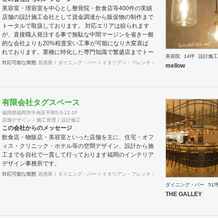
発生するおもしろアイデアを尊重し、実行しつづけてい
美容室・理容室を中心とし整骨院・飲食店等400件の実績
く。 コンセプト ビジョンと顧客が身近に感じれるよう
店舗の設計施工会社として資金調達から販促物の制作まで
に
トータルで取扱しております。 対応エリアは絞られます
が、直接職人発注する事で無駄な中間マージンを省き一般
的な会社よりも20%程度安い工事が可能になり大変喜ば
れております。業種に特化した専門知識で繁盛店までトー
美容院
14坪
設計施工
タルサポートさせていただきます。
対応可能な業態
居酒屋
ダイニング・バー
イタリアン・フレンチ
カフェ・パン・ケーキ
ラ
mellow
有限会社タグスペース
福岡県福岡市中央区平和5-5-12-1F
店舗デザイン
施工管理
設計施工
この会社からのメッセージ
飲食店・物販店・美容室といった店舗を主に、住宅・オフ
ィス・クリニック・ホテル等の空間デザイン、設計から施
工までを自社で一貫して行っております福岡のインテリア
デザイン事務所です。
対応可能な業態
居酒屋
ダイニング・バー
イタリアン・フレンチ
カフェ・パン・ケーキ
ラ
ダイニング・バー
51
THE GALLEY