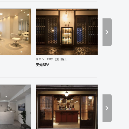
サロン
13坪
設計施工
ーメン・そば・うどん
和食・寿司
焼肉・中華料理・韓国料理
その他
オフィス
イベントブ
英知SPA