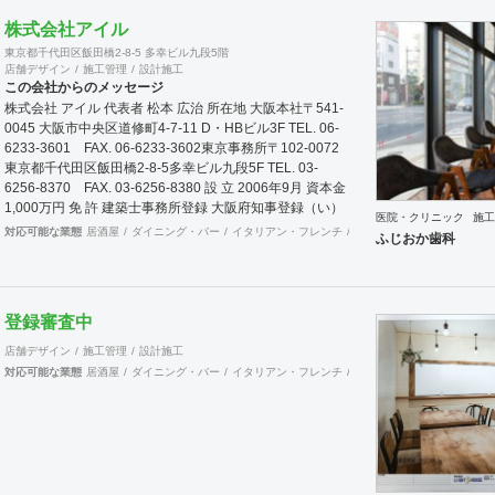
株式会社アイル
東京都千代田区飯田橋2-8-5 多幸ビル九段5階
店舗デザイン
施工管理
設計施工
この会社からのメッセージ
株式会社 アイル 代表者 松本 広治 所在地 大阪本社〒541-
0045 大阪市中央区道修町4-7-11 D・HBビル3F TEL. 06-
6233-3601 FAX. 06-6233-3602東京事務所〒102-0072
東京都千代田区飯田橋2-8-5多幸ビル九段5F TEL. 03-
6256-8370 FAX. 03-6256-8380 設 立 2006年9月 資本金
1,000万円 免 許 建築士事務所登録 大阪府知事登録（い）
医院・クリニック
施工
第8279号 建築業許可 大阪府知事登録（般-20）第131632
対応可能な業態
居酒屋
ダイニング・バー
イタリアン・フレンチ
カフェ・パン・ケーキ
ラ
ふじおか歯科
号 屋外広告業登録 大阪府知事登録 第20102号 事業案内
商業空間・看板の設置及び施工、ビルリノベーション、メ
ンテナンス、現状復旧工事、環境機器販売 取引銀行 三菱
東京UFJ銀行 心斎橋支店 近畿大阪銀行 本町営業
登録審査中
部 大阪信用金庫 西支店
店舗デザイン
施工管理
設計施工
対応可能な業態
居酒屋
ダイニング・バー
イタリアン・フレンチ
カフェ・パン・ケーキ
ラ