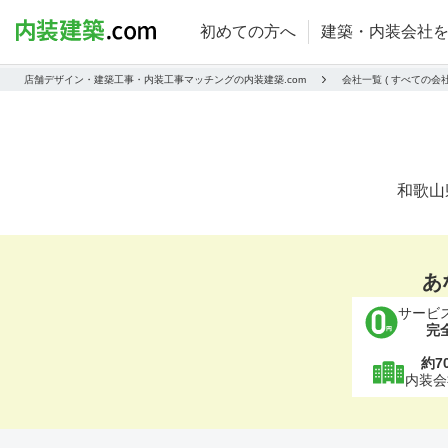
初めての方へ
建築・内装会社
店舗デザイン・建築工事・内装工事マッチングの内装建築.com
会社一覧 ( すべての
和歌山
あ
サービ
完
約7
内装会