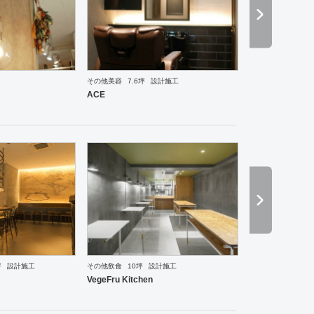
その他美容
7.6坪
設計施工
ーメン・そば・うどん
和食・寿司
焼肉・中華料理・韓国料理
その他
老人ホーム
医院・ク
ACE
ーメン・そば・うどん
和食・寿司
焼肉・中華料理・韓国料理
その他
オフィス
イベントブ
坪
設計施工
その他飲食
10坪
設計施工
VegeFru Kitchen