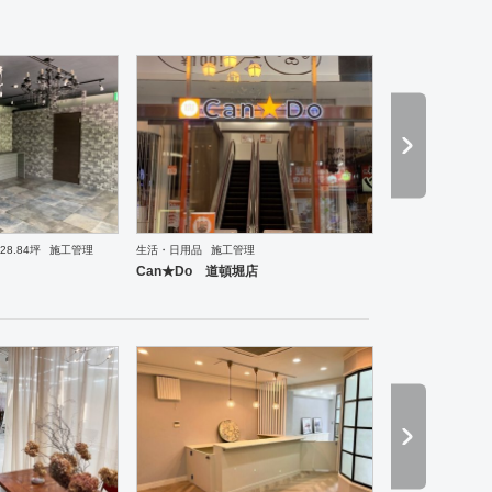
28.84坪
施工管理
生活・日用品
施工管理
理・韓国料理
オフィス
イベントブース・ショールーム
塾・学校
保育園
老人ホーム
医院
Can★Do 道頓堀店