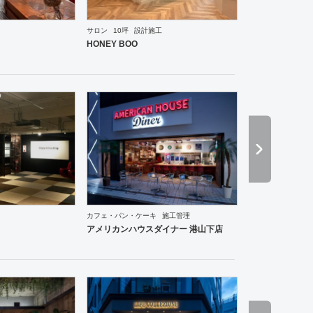
サロン
10坪
設計施工
ーメン・そば・うどん
和食・寿司
焼肉・中華料理・韓国料理
その他
オフィス
イベントブ
HONEY BOO
ーメン・そば・うどん
和食・寿司
焼肉・中華料理・韓国料理
その他
オフィス
エントラン
カフェ・パン・ケーキ
施工管理
アメリカンハウスダイナー 港山下店