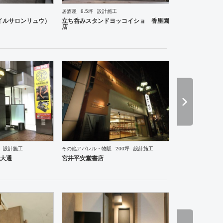
居酒屋
8.5坪
設計施工
ーメン・そば・うどん
和食・寿司
焼肉・中華料理・韓国料理
その他
オフィス
イベントブ
u （ネイルサロンリュウ）
立ち呑みスタンドヨッコイショ 香里園
店
設計施工
その他アパレル・物販
200坪
設計施工
食・寿司
焼肉・中華料理・韓国料理
オフィス
イベントブース・ショールーム
エントランス
大通
宮井平安堂書店