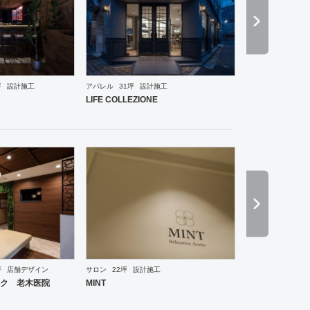
坪
設計施工
アパレル
31坪
設計施工
ーメン・そば・うどん
和食・寿司
焼肉・中華料理・韓国料理
その他
オフィス
イベントブ
LIFE COLLEZIONE
坪
店舗デザイン
サロン
22坪
設計施工
ーメン・そば・うどん
和食・寿司
焼肉・中華料理・韓国料理
その他
オフィス
イベントブ
ク 老木医院
MINT