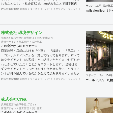
れることなく。 · 社会貢献 akinauがあることで日本国内
サロン
13坪
設計施工
の価値を拡充します。そして世界に誇れる 国として日本
対応可能な業態
居酒屋
ダイニング・バー
イタリアン・フレンチ
カフェ・パン・ケーキ
ラ
nailsalon lie
の価値を輸出し続けていきます。もちろん地球にやさし
く、 人にもやさしく。 · 利益追求 私たちは現段階ではお
金というものが価値の目安として標準とされる 時代で利
益を追求し、まずは自社が幸せになることを約束します。
並行して売り上げも追求します。理由は自社だけでなくそ
株式会社 環境デザイン
れに関係する 全ての会社や人々にも売り上げをつくるこ
北海道札幌市中央区大通東11丁目22番地56号
とでお金というものをめぐる ように行動します。 社会に
店舗デザイン
施工管理
設計施工
たくされた使命 今の日本は世界的にも元気がない。これ
この会社からのメッセージ
は自分本意に人生をまっとうできない人たちが多く存在す
商業施設・店舗における『企画』・『設計』・『施工』・
るからであると想像できる。今社会で必要とされる人材、
『コンサルティング』を一貫して行っております。すべて
主体性をもって自身の考えで行動できる。夢を大きく持っ
はクライアント（お客様）とご納得いただくまでお打ち合
て日々の鍛錬を怠らない。人を育て明るい未来の日本をつ
わせさせていただくことからスタートします。 当社はま
くりだす。 VISSON 『商うをおもしろく。』 誰に? 自分
ずクライアントとしっかりお打ち合わせを行い、クライア
のもっている素質、他にはできないこと、その本質をみつ
ントが何を望んでいるのかを全力で汲み取ります。またク
スポーツ・ジム
150坪
けていく。自信をもち後悔しない人生を送るために。まだ
ライアントが思い描いていることをどのように表現してい
対応可能な業態
居酒屋
ダイニング・バー
イタリアン・フレンチ
カフェ・パン・ケーキ
和
ゴールドジム 札幌
気づいていないあなたに送る。 何を? 誰しもその人しか
いのかお困りのときは、お打ち合せ時クライアントからの
もっていない個性が存在する。その個性を最大にいかした
ご要望をこれまで培ってきた当社ならではのノウハウでご
商いをみつけだし生み出していく。小商いだっていい、個
提案いたします。
人が幸せであり直接届けることのできる範囲での人も幸せ
にできるのだから。 どうやって? akinauは人生100年100
株式会社Crea.
事業を掲げて100年続くような商いを生み出し続けてい
兵庫県西宮市南甲子園1丁目1-8
く。そのヒントは社内だけではなく関係する全ての人と考
店舗デザイン
施工管理
設計施工
えて創り出す。そのためにakinautalkなど会話のなかから
この会社からのメッセージ