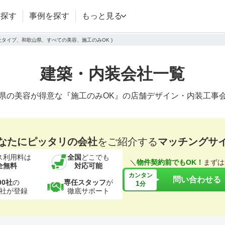
を探す
事例を探す
もっと見る
会社タイプ、和歌山県、すべての美容、施工のみOK )
建築・内装会社一覧
県の美容が得意な『施工のみOK』の店舗デザイン・内装工事
なたにピッタリの会社
をご紹介する
マッチングサ
ス利用料は
全国
どこでも
＼
物件契約前でもOK！
まずは
全無料
対応可能
カンタン
問い合わせる
00社
の
専任スタッフ
が
1
分
社が登録
徹底サポート