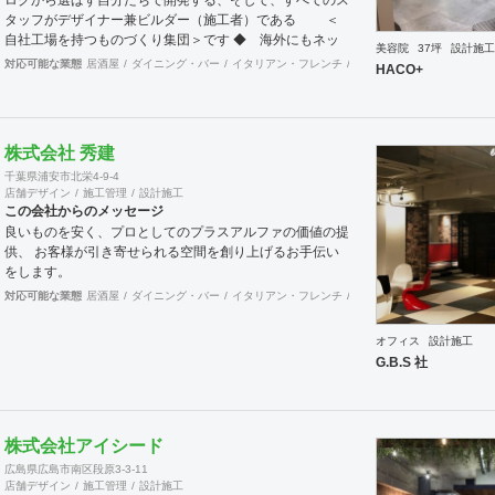
タッフがデザイナー兼ビルダー（施工者）である ＜
自社工場を持つものづくり集団＞です ◆ 海外にもネッ
美容院
37坪
設計施工
トワークを持ち、英語や中国語に堪能なスタッフたちが、
対応可能な業態
居酒屋
ダイニング・バー
イタリアン・フレンチ
カフェ・パン・ケーキ
ラ
HACO+
海外から国内への出店をスムーズに実現させる ＜国
境のない設計集団＞です 設計施工案件、設計＋造作物の
案件、施工案件、造作物制作など、多様な請負形態が可能
です。工場では金属を中心にさまざまな素材を用いた制作
株式会社 秀建
が可能で、例えば通常デザイン性とは無縁な特定防火設備
千葉県浦安市北栄4-9-4
（鉄扉）などにも高いデザイン性を施すことも可能です。
店舗デザイン
施工管理
設計施工
GRIDFRAME とりかえのきかない空間
この会社からのメッセージ
https://gridframe.co.jp/ Synes(シネス) 霧のようなやわら
良いものを安く、プロとしてのプラスアルファの価値の提
かな空間 http://synes.jp/ SOTOCHIKU 時間の蓄積を
供、 お客様が引き寄せられる空間を創り上げるお手伝い
取り込む空間 https://sotochiku.com/
をします。
対応可能な業態
居酒屋
ダイニング・バー
イタリアン・フレンチ
カフェ・パン・ケーキ
ラ
オフィス
設計施工
G.B.S 社
株式会社アイシード
広島県広島市南区段原3-3-11
店舗デザイン
施工管理
設計施工