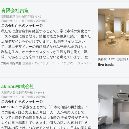
有限会社吉造
福岡県福岡市中央区赤坂3-6-42
店舗デザイン
施工管理
設計施工
この会社からのメッセージ
私たちは直営店舗を経営することで、常に市場の変化とニ
ーズを敏感に感じ取り、情報と概念を更新し続け、生きた
店舗デザインを心がけています。 店舗デザインにおい
て、単にデザイナーの自己満足な作品発表の場ではなく、
利益を生み、オーナーやスタッフが生涯を通じ働く「職
場」であることを忘れてはならないと考えています。 使
美容院
17坪
設計施工
いやすく、そして居心地がよく、時代の流れに左右されな
対応可能な業態
居酒屋
ダイニング・バー
イタリアン・フレンチ
カフェ・パン・ケーキ
ラ
five basic
い強さを持った店舗デザインを私たちは提案します。 ま
た、グループ会社に不動産事業と開業コンサルティング事
業をそなえており、テナント・出店地選びや資金調達から
実践に基づいたサポートが可能です。 まずはお気軽に、
akinau株式会社
ご相談ください。
大阪府大阪市北区天神橋４−９−８
店舗デザイン
施工管理
設計施工
この会社からのメッセージ
MISSON ３つ要素をまとめて『日本の価値の再創生』 ３
つの要素 · 自己実現 私たちは一人一人が商売人として、
いつでも自分で価値を生み出し価値の 等価交換ができる
ように日々精進していきます。個人の商力の底上げこそ
が日本の底上げにつながると信じています。日本の美を忘