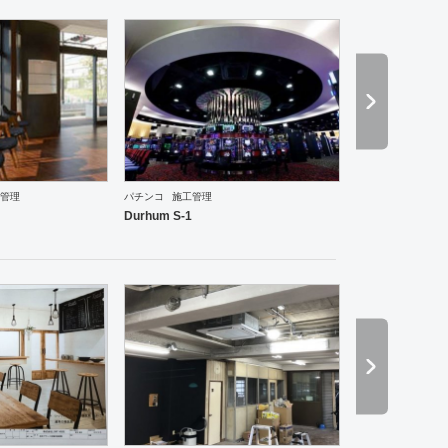
管理
パチンコ
施工管理
ーメン・そば・うどん
和食・寿司
焼肉・中華料理・韓国料理
その他
オフィス
イベントブ
Durhum S-1
ーメン・そば・うどん
焼肉・中華料理・韓国料理
その他
オフィス
イベントブース・ショール