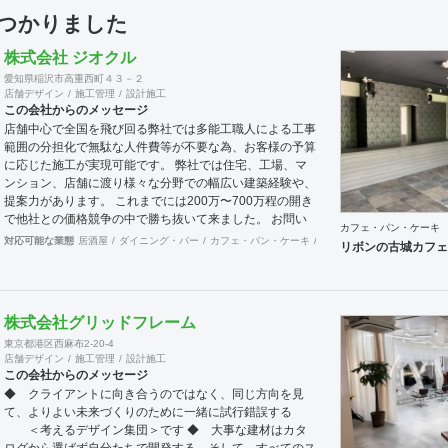
見つかりました
株式会社 ジオクル
愛知県稲沢市高重西町４３－２
店舗デザイン
施工管理
設計施工
この会社からのメッセージ
店舗中心で全国を飛び回る弊社では多能工職人による工事
範囲の分担化で無駄な人件費等が不要な為、お客様の予算
に応じた施工が実現可能です。 弊社では住宅、工場、マ
ンション、店舗に渡り様々な分野での幅広い建築経験や、
提案力があります。 これまでには200万〜700万程の開き
で他社との価格競争の中で勝ち抜いて来ました。 お問い
カフェ・パン・ケーキ
合わせは メール（tenperhide31@icloud.com）からも承
対応可能な業態
居酒屋
ダイニング・バー
カフェ・パン・ケーキ
和食・寿司
焼肉・中華料
リボンの古城カフェ
ります。 その他：道具商 愛知県公安委員会許可 第
542642304700号
株式会社グリッドフレーム
東京都港区西麻布2-20-4
店舗デザイン
施工管理
設計施工
この会社からのメッセージ
◆ クライアントに向き合うのではなく、同じ方向を見
て、よりよい未来づくりのために一緒に試行錯誤する
＜考えるデザイン集団＞です ◆ 大事な建材はカタ
ログから選ばず自分たちで開発する、そして、すべてのス