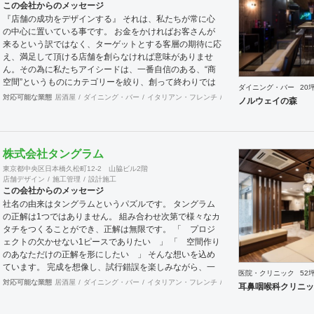
この会社からのメッセージ
『店舗の成功をデザインする』 それは、私たちが常に心
の中心に置いている事です。 お金をかければお客さんが
来るという訳ではなく、ターゲットとする客層の期待に応
え、満足して頂ける店舗を創らなければ意味がありませ
ん。その為に私たちアイシードは、一番自信のある、“商
空間”というものにカテゴリーを絞り、創って終わりでは
ダイニング・バー
20
なく、５年先、10年先を見据えながら、お客様のサクセ
対応可能な業態
居酒屋
ダイニング・バー
イタリアン・フレンチ
カフェ・パン・ケーキ
ラ
ノルウェイの森
スパートナーとして、成功する店創りを提供します。
株式会社タングラム
東京都中央区日本橋久松町12-2 山脇ビル2階
店舗デザイン
施工管理
設計施工
この会社からのメッセージ
社名の由来はタングラムというパズルです。 タングラム
の正解は1つではありません。 組み合わせ次第で様々なカ
タチをつくることができ、正解は無限です。 「 プロジ
ェクトの欠かせない1ピースでありたい 」 「 空間作り
のあなただけの正解を形にしたい 」 そんな想いを込め
ています。 完成を想像し、試行錯誤を楽しみながら、 ​一
医院・クリニック
52
緒にワクワクしたいと思っています。
対応可能な業態
居酒屋
ダイニング・バー
イタリアン・フレンチ
カフェ・パン・ケーキ
ラ
耳鼻咽喉科クリニッ