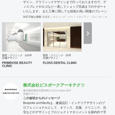
ザイン、グラフィックデザインまで行っておりますので、デ
ィスプレイやロゴなど一貫してショップ完成までのサポート
いたします。 また工事に関しても技術の高い関連のブレーン
が全国にいるため首都圏はもとより地方の案件まで対応が可
対応可能な業態
居酒屋
ダイニング・バー
イタリアン・フレンチ
カフェ・
能です。 大手の企業様から個人様まで、お客様のニーズに真
摯に向き合い、常にハイクオリティなデザインを提供いたし
ます。
医院・クリニック
100坪
医院・クリニック
30坪
店舗デザイン
店舗デザイン
PRIMROSE BEAUTY
FLOSS DENTAL CLINIC
CLINIC
株式会社ビスポークアーキテクツ
東京都目黒区目黒本町5-14-14 Stairs B1F
店舗デザイン
この会社からのメッセージ
Bespoke architectsは、建築設計・インテリアデザインのプ
ロフェッショナルとして、オフィス、店舗、クリニック、住
宅などのデザインとプロジェクトマネジメントを国内外で手