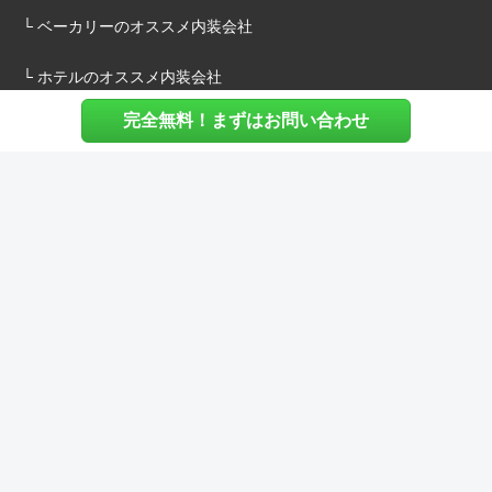
└ ベーカリーのオススメ内装会社
└ ホテルのオススメ内装会社
完全無料！まずはお問い合わせ
施主様へ
内装建築.comについて
マッチングについて
内装建築.comご利用の声
よくある質問
ご利用料金について
お役立ち資料
内装費用シミュレーション