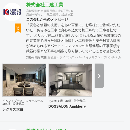
株式会社工建工業
宮城県仙台市泉区長命ヶ丘4丁目9-6
店舗デザイン
施工管理
設計施工
この会社からのメッセージ
「安心と信頼の技術」をあい言葉に、お客様にご依頼いただ
いた、あらゆる工事に真心を込めて施工を行う工事会社で
す。 とりわけ施工品質が厳しいと言われる店舗や商業施設の
内装業界で培った経験と徹底した工程管理と安全対策の計画
が求められるアパート・マンションの営繕修繕の工事実績を
武器に様々な工事を幅広く取り扱いしていることが当社の大
きな特徴です。
対応可能な業態
居酒屋
ダイニング・バー
イタリアン・フレンチ
カフェ・
イベントブース・ショールーム
その他美容
30坪
設計施工
184坪
設計施工
DOGSALON AnnMerry
レクサス太白