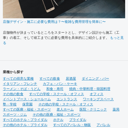
店舗デザイン・施工に必要な費用は？〜複雑な費用管理を簡単に〜
店舗物件が決まっているところをスタートとし、デザイン設計から施工（工
事）の着工、そして竣工までに必要な費用を具体的にご紹介します。
もっと見
る
業種から探す
すべての得意な業種
すべての飲食
居酒屋
ダイニング・バー
イタリアン・フレンチ
カフェ・パン・ケーキ
ラーメン・そば・うどん
和食・寿司
焼肉・中華料理・韓国料理
その他の飲食
すべての学校・スクール・オフィス
オフィス
イベントブース・ショールーム
エントランス
ワーキングスペース
塾・学校
保育園
その他の学校・スクール・オフィス
すべての医療・福祉・スポーツ
老人ホーム
医院・クリニック
薬局
スポーツ・ジム
その他の医療・福祉・スポーツ
すべてのホテル・ブライダル
ホテル
ブライダル
その他のホテル・ブライダル
すべてのアパレル・物販
アパレル