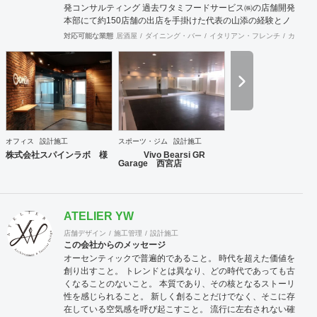
発コンサルティング 過去ワタミフードサービス㈱の店舗開発
本部にて約150店舗の出店を手掛けた代表の山添の経験とノ
ウハウが凝縮した事業。 物件開発だけではなく、店舗の出店
対応可能な業態
居酒屋
ダイニング・バー
イタリアン・フレンチ
カフェ・
戦略の立案や店舗開発育成コンサルティングまで、店舗開発
に関わる全ての業務をトータル的にサポート致します。 ②内
装工事・施工監理 会社設立から36年目という豊富な経験実
績により、高い技術を持った職人と経験豊富な現場監理によ
り、店舗デザイン設計から施工監理までを一括してワンスト
ップでご提供いたします。 ③不動産仲介（店舗・オフィス仲
介、サブリース） 多くの出退店に携わってきたネットワーク
を活かし、退店前情報から居抜き物件情報や首都圏を中心に
オフィス
設計施工
スポーツ・ジム
設計施工
全国のオフィスビルや店舗物件の情報を集約し、出店希望の
株式会社スパインラボ 様
Vivo Bearsi GR
多い都心部、郊外主要駅をはじめ、ロードサイドの主要幹線
Garage 西宮店
道路において日々、物件開拓を行っております。 【弊社ホー
ムページ】 https://acari-place.co.jp/
ATELIER YW
店舗デザイン
施工管理
設計施工
この会社からのメッセージ
オーセンティックで普遍的であること。 時代を超えた価値を
創り出すこと。 トレンドとは異なり、どの時代であっても古
くなることのないこと。 本質であり、その核となるストーリ
性を感じられること。 新しく創ることだけでなく、そこに存
在している空気感を呼び起こすこと。 流行に左右されない確