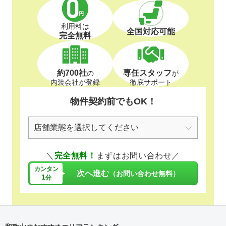
利用料は
全国対応可能
完全無料
約700社
専任スタッフ
の
が
内装会社が登録
徹底サポート
物件契約前でもOK！
＼
完全無料！
まずはお問い合わせ／
カンタン
次へ進む
（お問い合わせ無料）
1
分