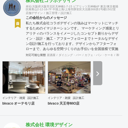
株式会社コラボデザイン
本社/大阪府大阪市北区天神橋1-7-15 ビアリッツ天神橋4F 東京/東京都港
区南青山2-12-16-7F 中国上海/上海市静安区大沽路368弄2号楼1502室
店舗デザイン
施工管理
設計施工
この会社からのメッセージ
私たち株式会社コラボデザインの強みはマーケットにマッチ
するためのイマジネーションです。 マーケティング感覚とリ
アリティのバランスをイメージしたコンセプト創りからデザ
イン・設計・施工・アフターフォローまでトータルなデザイ
ン/設計/施工を行っております。デザインからアフターフォ
ローまで、あらゆる空間づくりのお手伝いを全国規模で実施
できます。上海にもオフィスがございますので、中国での実
対応可能な業態
居酒屋
ダイニング・バー
カフェ・パン・ケーキ
和食・寿
施も可能です。
インテリア・雑貨
設計施工
インテリア・雑貨
設計施工
bivaco オーテモリ店
bivaco 天王寺MiO店
株式会社 環境デザイン