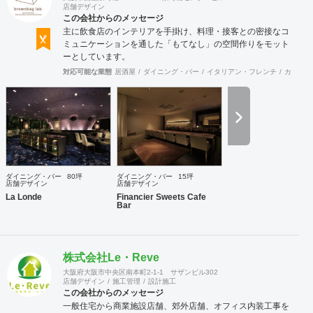
店舗デザイン
この会社からのメッセージ
主に飲食店のインテリアを手掛け、料理・接客との密接なコ
ミュニケーションを通した「もてなし」の空間作りをモット
ーとしています。
対応可能な業態
居酒屋
ダイニング・バー
イタリアン・フレンチ
カフェ・
ダイニング・バー
80坪
ダイニング・バー
15坪
店舗デザイン
店舗デザイン
La Londe
Financier Sweets Cafe
Bar
株式会社Le・Reve
大阪府大阪市中央区南本町2-1-1 サザンビル302
店舗デザイン
施工管理
設計施工
この会社からのメッセージ
一般住宅から商業施設店舗、郊外店舗、オフィス内装工事を