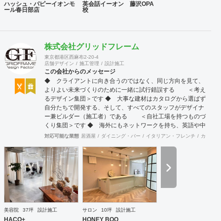
ハッシュ・パピーイオンモ
英会話イーオン 藤沢OPA
ール春日部店
校
株式会社グリッドフレーム
東京都港区西麻布2-20-4
店舗デザイン
施工管理
設計施工
この会社からのメッセージ
◆ クライアントに向き合うのではなく、同じ方向を見て、
よりよい未来づくりのために一緒に試行錯誤する ＜考え
るデザイン集団＞です ◆ 大事な建材はカタログから選ばず
自分たちで開発する、そして、すべてのスタッフがデザイナ
ー兼ビルダー（施工者）である ＜自社工場を持つものづ
くり集団＞です ◆ 海外にもネットワークを持ち、英語や中
国語に堪能なスタッフたちが、海外から国内への出店をスム
対応可能な業態
居酒屋
ダイニング・バー
イタリアン・フレンチ
カフェ・
ーズに実現させる ＜国境のない設計集団＞です 設計施
工案件、設計＋造作物の案件、施工案件、造作物制作など、
多様な請負形態が可能です。工場では金属を中心にさまざま
な素材を用いた制作が可能で、例えば通常デザイン性とは無
縁な特定防火設備（鉄扉）などにも高いデザイン性を施すこ
とも可能です。 GRIDFRAME とりかえのきかない空間
https://gridframe.co.jp/ Synes(シネス) 霧のようなやわらか
な空間 http://synes.jp/ SOTOCHIKU 時間の蓄積を取り
美容院
37坪
設計施工
サロン
10坪
設計施工
込む空間 https://sotochiku.com/
HACO+
HONEY BOO