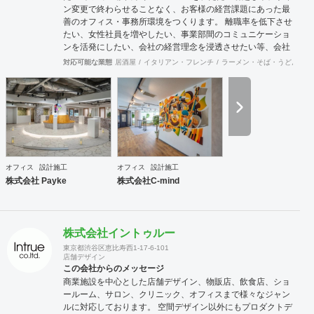
ン変更で終わらせることなく、お客様の経営課題にあった最
善のオフィス・事務所環境をつくります。 離職率を低下させ
たい、女性社員を増やしたい、事業部間のコミュニケーショ
ンを活発にしたい、会社の経営理念を浸透させたい等、会社
の規模やフェーズによって様々な課題をかかえています。ど
対応可能な業態
居酒屋
イタリアン・フレンチ
ラーメン・そば・うどん
和
のような課題を抱えているのかに向き合うことから始まり、
今後どのような事業戦略を描き、どのような組織になってい
きたいのか。それらを共有することがオフィスデザインのス
タートとなります。 また、オフィスはスタッフにとって一日
の大半を過ごす場所です。機能的かつ快適な空間を作ること
は精神的な安心やモチベーション・作業効率の向上に繋がっ
ていくでしょう。このように、経営面の課題と現場の声をし
っかりとヒアリングした上で、最善なオフィスづくりをご提
オフィス
設計施工
オフィス
設計施工
案させていただきます。
株式会社 Payke
株式会社C-mind
株式会社イントゥルー
東京都渋谷区恵比寿西1-17-6-101
店舗デザイン
この会社からのメッセージ
商業施設を中心とした店舗デザイン、物販店、飲食店、ショ
ールーム、サロン、クリニック、オフィスまで様々なジャン
ルに対応しております。 空間デザイン以外にもプロダクトデ