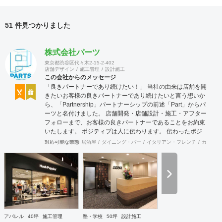
51 件見つかりました
株式会社パーツ
東京都渋谷区代々木2-15-2-402
店舗デザイン
施工管理
設計施工
この会社からのメッセージ
「良きパートナーであり続けたい！」 当社の由来は店舗を開
きたいお客様の良きパートナーであり続けたいと言う想いか
ら、「Partnership」パートナーシップの前述「Part」からパ
ーツと名付けました。 店舗開発・店舗設計・施工・アフター
フォローまで、お客様の良きパートナーであることをお約束
いたします。 ポジティブは人に伝わります。 伝わったポジ
ティブが幸せを呼び込み、呼び込んだ幸せが、さらに大きな
対応可能な業態
居酒屋
ダイニング・バー
イタリアン・フレンチ
カフェ・
幸せとなって返って来る。 500店以上のOPENを見届けた当
社ならではの実績をご確認下さい。 <a
href="https://www.partsinc.co.jp/">https://www.partsinc.co.jp/</a>
アパレル
40坪
施工管理
塾・学校
50坪
設計施工