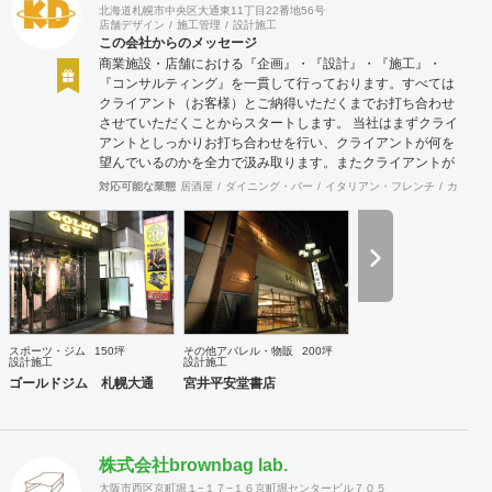
北海道札幌市中央区大通東11丁目22番地56号
店舗デザイン
施工管理
設計施工
この会社からのメッセージ
商業施設・店舗における『企画』・『設計』・『施工』・
『コンサルティング』を一貫して行っております。すべては
クライアント（お客様）とご納得いただくまでお打ち合わせ
させていただくことからスタートします。 当社はまずクライ
アントとしっかりお打ち合わせを行い、クライアントが何を
望んでいるのかを全力で汲み取ります。またクライアントが
思い描いていることをどのように表現していいのかお困りの
対応可能な業態
居酒屋
ダイニング・バー
イタリアン・フレンチ
カフェ・
ときは、お打ち合せ時クライアントからのご要望をこれまで
培ってきた当社ならではのノウハウでご提案いたします。
スポーツ・ジム
150坪
その他アパレル・物販
200坪
設計施工
設計施工
ゴールドジム 札幌大通
宮井平安堂書店
株式会社brownbag lab.
大阪市西区京町堀１−１７−１６京町堀センタービル７０５