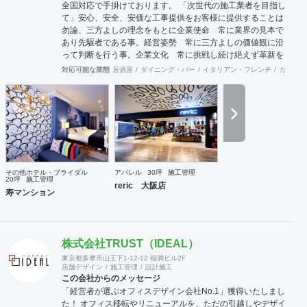
全国対応で手掛けております。 「次世代の施工業者を目指し
て」安心、安全、安価な工事提供をお客様に提供することは
勿論、三方よしの理念をもとに企業使命 常に業界の見本で
あり先駆者である事。経営姿勢 常に三方よしの価値観に沿
って判断を行う事。企業文化 常に挑戦し続け絶えず革新を
行う事。この3大原則を基に常にLe・Reveに関わる皆様全て
対応可能な業態
居酒屋
ダイニング・バー
イタリアン・フレンチ
カフェ・
に最良な商品提供ができる施工のプロで私達は有り続けま
す。 安価であること基本的に下請け会社として多くの下請け
仕事を請けていますので、価格競争力には自信を持っていま
す。しかし安価な会社は探せば他にもいらっしゃるでしょう
し、安く施工したにも関わらす直ぐに施工部分が劣化したり
トラブルが多くコストがかかっていては意味がありません。
弊社は安価である事は勿論、施工後のアフターフォローもき
っちりと対応させていただき本当の意味での安価と言ってい
その他ホテル・ブライダル
アパレル
30坪
施工管理
ただけるよう長期的なお客様との関係を築ける対応を心掛け
20坪
施工管理
reric 大阪店
ております。また、東京のお客様に対しても定期的に本部に
寿マンション
お邪魔しましてご挨拶させていただいております。
株式会社TRUST（IDEAL）
東京都多摩市山王下1-12-12 福満ビル2F
店舗デザイン
施工管理
設計施工
この会社からのメッセージ
「経営者が選ぶオフィスデザイン会社No.1」獲得いたしまし
た！ オフィス移転やリニューアルを、ただの引越しやデザイ