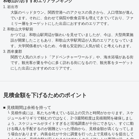
和歌山のおすすめエリアランキング
1. 岩出市
大阪のベッドタウン。関西空港へのアクセスの良さから、人口増加が進ん
でいます。それに、合わせて病院や飲食店等も増えてきていており、ファ
ミリー層をターゲットにした出店におすすめのエリアです。
2. 和歌山大学駅前
かつては、和歌山駅周辺が賑わいを見せていましたが、今は、大型商業施
設が開業したこともあり、和歌山大学駅周辺が人気のエリアとなっていま
す。大学関係者がいるため、今後も安定的に人気が続くと考えられます。
3. 西牟婁郡
関西で人気のスポット「アドベンチャーワールド」や、海水浴場がある街
です。観光客が夏を中心に多く訪れる街になるので、観光客をターゲット
にした出店におすすめのエリアです。
見積金額を下げるためのポイント
見積期間は余裕を持って
見積作成には、私たちが考えている以上の労力と時間がかかります。スケ
ジュールギリギリで頼むのではなく、2~3週間程度は見積期間を確保しまし
ょう。スケジュールがタイトすぎると現地調査が十分にできない、すぐに動
ける職人を手配するのが困難といった理由から、見積金額が高くなってしま
う場合があります。内装会社が十分に調査を行った上で見積もりを提出して