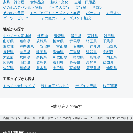
家具・雑貨屋
食料品店
趣味・文化
生活・日用品
その他のアパレル・物販
すべての美容
美容院
サロン
その他の美容
すべてのアミューズメント施設
パチンコ
カラオケ
ダーツ・ビリヤード
その他のアミューズメント施設
地域から探す
すべての対応地域
北海道
青森県
岩手県
宮城県
秋田県
山形県
福島県
茨城県
栃木県
群馬県
埼玉県
千葉県
東京都
神奈川県
新潟県
富山県
石川県
福井県
山梨県
長野県
岐阜県
静岡県
愛知県
三重県
滋賀県
京都府
大阪府
兵庫県
奈良県
和歌山県
鳥取県
島根県
岡山県
広島県
山口県
徳島県
香川県
愛媛県
高知県
福岡県
佐賀県
長崎県
熊本県
大分県
宮崎県
鹿児島県
沖縄県
工事タイプから探す
すべての会社タイプ
設計施工どちらも
デザイン設計
施工管理
+絞り込んで探す
店舗デザイン・建築工事・内装工事マッチングの内装建築.com
会社一覧 ( すべての会社