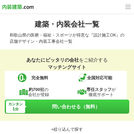
建築・内装会社一覧
和歌山県の医療・福祉・スポーツが得意な『設計施工OK』の
店舗デザイン・内装工事会社一覧
あなたにピッタリの会社
をご紹介する
マッチングサイト
完全無料
全国対応可能
約700社
の
専任スタッフ
が
会社が登録
徹底サポート
カンタン
問い合わせる（無料）
1
分
+絞り込んで探す