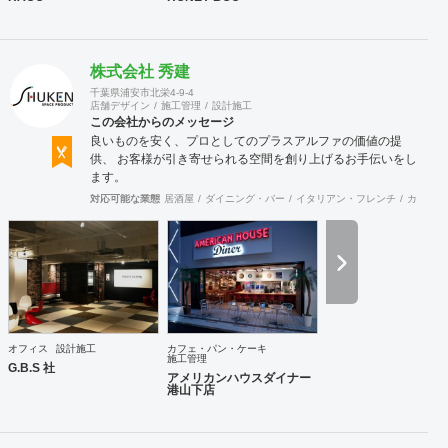
株式会社 秀建
千葉県浦安市北栄4-9-4
店舗デザイン
施工管理
設計施工
この会社からのメッセージ
良いものを安く、プロとしてのプラスアルファの価値の提
供、 お客様が引き寄せられる空間を創り上げるお手伝いをし
ます。
対応可能な業態
居酒屋
ダイニング・バー
イタリアン・フレンチ
カフェ・
オフィス
設計施工
カフェ・パン・ケーキ
施工管理
G.B.S 社
アメリカンハウスダイナー
港山下店