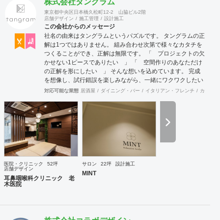
株式会社タングラム
東京都中央区日本橋久松町12-2 山脇ビル2階
店舗デザイン
施工管理
設計施工
この会社からのメッセージ
社名の由来はタングラムというパズルです。 タングラムの正
解は1つではありません。 組み合わせ次第で様々なカタチを
つくることができ、正解は無限です。 「 プロジェクトの欠
かせない1ピースでありたい 」 「 空間作りのあなただけ
の正解を形にしたい 」 そんな想いを込めています。 完成
を想像し、試行錯誤を楽しみながら、 ​一緒にワクワクしたい
と思っています。
対応可能な業態
居酒屋
ダイニング・バー
イタリアン・フレンチ
カフェ・
医院・クリニック
52坪
サロン
22坪
設計施工
店舗デザイン
MINT
耳鼻咽喉科クリニック 老
木医院