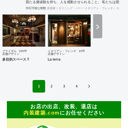
固たる価値観を持ち、人を感動させられること。 私たちは国
際的なバランス感覚を持ちながら、 柔軟に設計デザインする
対応可能な業態
居酒屋
ダイニング・バー
イタリアン・フレンチ
カフェ・
ことを心掛けています。 新しいようで新しくないものを作り
続けていきたいと考えています。
ブライダル
200坪
イタリアン・フレンチ
15坪
店舗デザイン
店舗デザイン
多目的スペース T
La terra
1
2
3
4
お店の出店、改装、退店は
内装建築.com
にお任せください