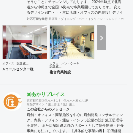
そうなことにチャレンジしております。 2024年時点で北海
本町 5-14-14-B1F TEL： 03-6452-4248
道から沖縄まで全国16拠点で事業展開しております。 変え
FAX： 03-6452-4249 創業： 2016年2月
るデザイン部門・・・主に店舗・オフィスの内装設計デザイ
（法人設立：2020年9月） Webサイト: https://bspk.jp
ン及び施工をお客様と一緒に創り上げます。 Hybrid電気工事
対応可能な業態
居酒屋
ダイニング・バー
イタリアン・フレンチ
カフェ・
部門・・・「電気工事士」+「もう一つの専門職」で人材不
足が深刻化する現場に柔軟に対応します。 自社請け可能職種
内装工事 インテリアデザイン事務所 その他設計 その他建設
サポート 対応可能エリア 北海道・仙台・関東・名古屋・九
州・沖縄コンストラクションマネジメント業務は月単位で出
張常駐対応可能です。
オフィス
設計施工
カフェ・パン・ケーキ
設計施工
Aコールセンター様
複合商業施設
㈱あかりプレイス
東京都渋谷区代々木3-1-3 代々木木村ビル1F
店舗デザイン
施工管理
設計施工
この会社からのメッセージ
店舗・オフィス・商業施設を中心に店舗開発コンサルティン
グ、内装・デザイン・通信・インフラ設備の設計施工監理等
を展開。 また店舗出退店時のサポートとして物件開発・仲介
事業にも注力しています。 【具体的な事業内容】 ①店舗開