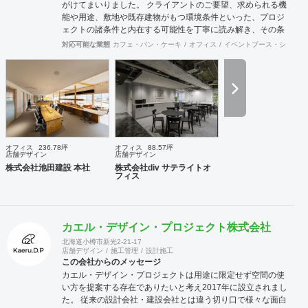
がけてまいりました。 クライアントのご要望、求められる機
能や用途、敷地や既存建物がもつ環境条件といった、プロジ
ェクトの諸条件と内在する可能性を丁寧に読み解き、その条
件でこそ可能な空間環境の豊かさを提案し、カタチにしま
対応可能な業態
カフェ・パン・ケーキ
オフィス
イベントブース・ショール
す。必要に応じて構造設計・設備設計・照明計画・音響設
計・ランドスケープデザイン等の専門家と協働し、大規模建
築物や高度な設計にも対応致します。 ご要望に合わせて、設
計・デザインに加えて、予算管理・工程管理・別途工事の一
括管理等を含めたプロジェクトマネジメントを担い、ワンス
トップでのプロジェクト推進を行います。発注管理における
クライアントのご負担を軽減するとともに、第三者的な立場
からプロセスを適切に管理することで、クライアントの利益
オフィス
236.78坪
オフィス
88.57坪
に適うコスト管理と、工事品質の向上を実現致します。 ま
店舗デザイン
店舗デザイン
た、新規サービス立上げやリブランディングに際しては、空
株式会社池田建設 本社
株式会社div サテライトオ
フィス
間デザイン的な見地から事業企画やCI計画・デザインマニュ
アル作成等も提案させて頂きます。 海外案件や外資企業様案
件においては、英語での設計・PMサービスをご提供できる
体制を整えています。 ---------------------------------------------------
カエル・デザイン・プロジェクト株式会社
----------------------------------------------------------------------------------
---------------------------------- 商号： 株式会社ビスポー
北海道小樽市新光2-21-17
店舗デザイン
施工管理
設計施工
クアーキテクツ / Bespoke architects Inc. 登録： 一
この会社からのメッセージ
級建築士事務所 東京都知事登録 第64040号
カエル・デザイン・プロジェクトは用途に限定せず空間の使
建築士賠償責任補償制度（公益社団法人 日本
い方を提案する存在でありたいと考え2017年に設立されまし
建築士連合会） 代表取締役： 丸島 潤 （一級建築士 / 管
た。 従来の設計会社・建設会社とは違う切り口で様々な面白
理建築士） 所在地： 〒152-0002 東京都目黒区目黒