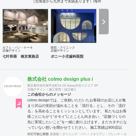
（北海道から九州まで実績あります）/海外
カフェ・パン・ケーキ
医院・クリニック
店舗デザイン
店舗デザイン
七叶和茶 南京東路店
ポニー小児歯科医院
株式会社 colmo design plus i
東京都渋谷区南平台町16-28 Daiwa渋谷スクエア 6F
店舗デザイン
施工管理
設計施工
この会社からのメッセージ
colmo designでは、ご依頼いただいたお客様のお店に人が集
まり沢山の笑顔が溢れることを「流行る」とし、その「流行
る」を高めることをミッションとしています。 私たちは​​お客
様ごとにちがう“オモイ”にとことん向き合い、“店舗づくりの
先に実現したいこと”を一緒に創り上げます。まだカタチにな
っていない想いを聞かせてください。 施工実績は900店以
上。 グループ会社で直営美容室を13店舗を運営をしており
対応可能な業態
居酒屋
ダイニング・バー
イタリアン・フレンチ
カフェ・