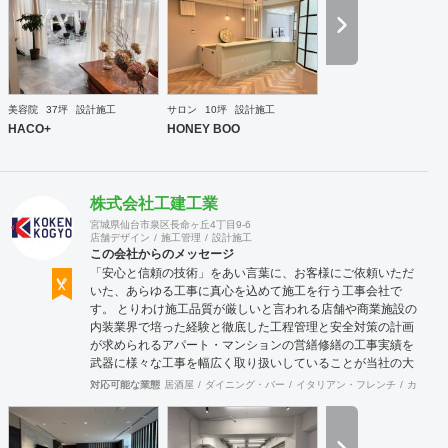
多様な請負形態が可能です。工場では金属を中心にさまざま
な素材を用いた制作が可能で、例えば通常デザイン性とは無
縁な特定防火設備（鉄扉）などにも高いデザイン性を施すこ
とも可能です。 GRIDFRAME とりかえのきかない空間
https://gridframe.co.jp/ Synes(シネス) 霧のようなやわらか
な空間 http://synes.jp/ SOTOCHIKU 時間の蓄積を取り
美容院
37坪
設計施工
サロン
10坪
設計施工
込む空間 https://sotochiku.com/
HACO+
HONEY BOO
株式会社工建工業
宮城県仙台市泉区長命ヶ丘4丁目9-6
店舗デザイン
施工管理
設計施工
この会社からのメッセージ
「安心と信頼の技術」をあい言葉に、お客様にご依頼いただ
いた、あらゆる工事に真心を込めて施工を行う工事会社で
す。 とりわけ施工品質が厳しいと言われる店舗や商業施設の
内装業界で培った経験と徹底した工程管理と安全対策の計画
が求められるアパート・マンションの営繕修繕の工事実績を
武器に様々な工事を幅広く取り扱いしていることが当社の大
きな特徴です。
対応可能な業態
居酒屋
ダイニング・バー
イタリアン・フレンチ
カフェ・