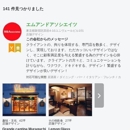
141 件見つかりました
エムアンドアソシエイツ
東京都新宿区四谷4-10ユニヴェールビル101
店舗デザイン
この会社からのメッセージ
クライアントの、拘りを体現する、専門店を数多く、デザイ
ンし、実現しております。 ただカッコいいデザインではな
く、そこに顧客満足度を与える繁盛する為のデザインを心掛
けています。 クライアントの方々と、コミュニケーションを
計りながら、ワクワク、ドキドキする、デザイン！ 繁盛する
デザインが良いデザイン！
対応可能な業態
居酒屋
ダイニング・バー
イタリアン・フレンチ
カフェ・
趣味・文化
42坪
その他飲食
27坪
店舗デザイン
店舗デザイン
Grande cantina Muraguchi
Lemon Glass