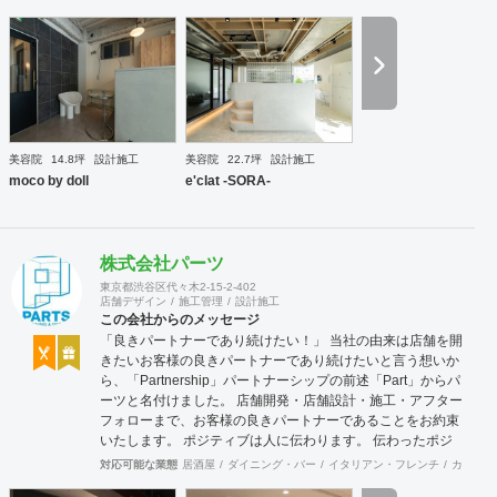
ますので、経験をもとにデザイン性と機能性を兼ね備えたご
提案をいたします。 ◉サービス ①テナント紹介サポート ②顧
客ターゲット・マーケティング調査 ③資金調達サポート ④
美容業界専門のデザイン提案 ⑤自社施工 ⑥ブランディング
のための販促ツール ⑦お客様により沿ったアフターフォロー
まずはご相談やお話だけでも構いません。 お気軽にお問合せ
くださいませ！
美容院
14.8坪
設計施工
美容院
22.7坪
設計施工
moco by doll
e'clat -SORA-
株式会社パーツ
東京都渋谷区代々木2-15-2-402
店舗デザイン
施工管理
設計施工
この会社からのメッセージ
「良きパートナーであり続けたい！」 当社の由来は店舗を開
きたいお客様の良きパートナーであり続けたいと言う想いか
ら、「Partnership」パートナーシップの前述「Part」からパ
ーツと名付けました。 店舗開発・店舗設計・施工・アフター
フォローまで、お客様の良きパートナーであることをお約束
いたします。 ポジティブは人に伝わります。 伝わったポジ
ティブが幸せを呼び込み、呼び込んだ幸せが、さらに大きな
対応可能な業態
居酒屋
ダイニング・バー
イタリアン・フレンチ
カフェ・
幸せとなって返って来る。 500店以上のOPENを見届けた当