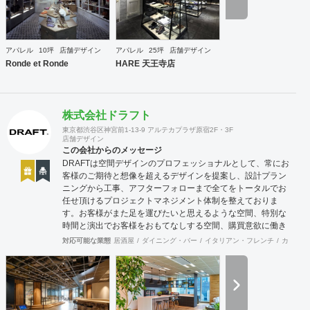
アドバイスできる会社でありたいと思っています。 業務内容
・店舗設計（物販店／飲食店／美容室など） ・ブランディン
グ及びディレクション業務 ・出店におけるトータルデザイン
・住宅リノベーション ・家具及び什器デザイン
アパレル
10坪
店舗デザイン
アパレル
25坪
店舗デザイン
Ronde et Ronde
HARE 天王寺店
株式会社ドラフト
東京都渋谷区神宮前1-13-9 アルテカプラザ原宿2F・3F
店舗デザイン
この会社からのメッセージ
DRAFTは空間デザインのプロフェッショナルとして、常にお
客様のご期待と想像を超えるデザインを提案し、設計プラン
ニングから工事、アフターフォローまで全てをトータルでお
任せ頂けるプロジェクトマネジメント体制を整えておりま
す。お客様がまた足を運びたいと思えるような空間、特別な
時間と演出でお客様をおもてなしする空間、購買意欲に働き
かけるレイアウトとVMD、ブランド力を高める空間演出な
対応可能な業態
居酒屋
ダイニング・バー
イタリアン・フレンチ
カフェ・
ど、多くの方々に満足していただける店舗デザインに自信を
持っております。 ご希望されるイメージ、コストに関する不
安要素、 新規オープン、移転・改装に関するスケジュール、
ほか不明点など、まずはお気軽にお問い合わせください。