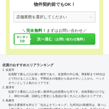
物件契約前でもOK！
＼
完全無料！
まずはお問い合わせ／
カンタン
次へ進む
（お問い合わせ無料）
1
分
佐賀のおすすめエリアランキング
1. 佐賀市
佐賀駅で最も人口が多い都市であり、佐賀県の中心地。博多駅まで40分ほ
どで行けることに加え、平野続きの地形から住みやすいことから、ベッド
タウンとして人気のエリアです。
2. 唐津市
佐賀で２番目に人口が多い唐津市は自然豊かな市です。自然景観だけでな
く、神社や仏閣、旧跡など歴史にも造詣が深く大人に人気のエリアです。
3. 鳥栖市
他の主要都市を抑えて「住みよさランキング」九州3位の鳥栖市は、徐々に