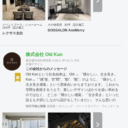
イベントブース・ショールーム
その他美容
30坪
設計施工
184坪
設計施工
DOGSALON AnnMerry
レクサス太白
株式会社 Old Kan
東京都渋谷区神宮前 3-38-1 JP-4ビル 302
店舗デザイン
この会社からのメッセージ
Old Kanという社名由来は、Old → 「懐かしい、古き良き」
Kan→「”感”覚、空”間”、”勘”、”観”」のように、「懐かしく
古き良き感覚」という意味合いからきております。 これから
空間を創造するうえで、新しいデザインばかりを追い求める
のではなく、 どこか「懐かしい感覚」「古き良き」といった
設えも大切にしながら設計をしていきたい。 そんな思いの
下、日々クライアント様、そしてその空間を使うお客様に幸
対応可能な業態
居酒屋
ダイニング・バー
イタリアン・フレンチ
カフェ・
せを提供できるようなデザインを心がけて日々精進しており
ます。 Old Kan 浦田 晶平 Shohei Urata https://old-kan.jp
Instagram：https://www.instagram.com/old_kan_/?hl=ja
shohei_urata@old-kan.jp 〒150-0001 東京都渋谷区神宮前