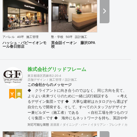
社ならではの実績をご確認下さい。 <a
href="https://www.partsinc.co.jp/">https://www.partsinc.co.jp/</a>
アパレル
40坪
施工管理
塾・学校
50坪
設計施工
ハッシュ・パピーイオンモ
英会話イーオン 藤沢OPA
ール春日部店
校
株式会社グリッドフレーム
東京都港区西麻布2-20-4
店舗デザイン
施工管理
設計施工
この会社からのメッセージ
◆ クライアントに向き合うのではなく、同じ方向を見て、
よりよい未来づくりのために一緒に試行錯誤する ＜考え
るデザイン集団＞です ◆ 大事な建材はカタログから選ばず
自分たちで開発する、そして、すべてのスタッフがデザイナ
ー兼ビルダー（施工者）である ＜自社工場を持つものづ
くり集団＞です ◆ 海外にもネットワークを持ち、英語や中
国語に堪能なスタッフたちが、海外から国内への出店をスム
対応可能な業態
居酒屋
ダイニング・バー
イタリアン・フレンチ
カフェ・
ーズに実現させる ＜国境のない設計集団＞です 設計施
工案件、設計＋造作物の案件、施工案件、造作物制作など、