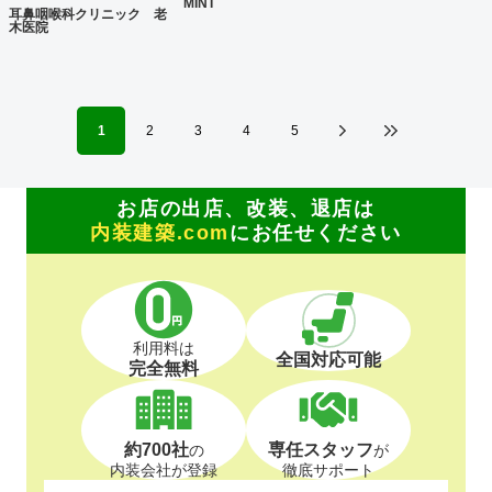
MINT
耳鼻咽喉科クリニック 老
木医院
1
2
3
4
5
お店の出店、改装、退店は
内装建築.com
にお任せください
利用料は
全国対応可能
完全無料
約700社
専任スタッフ
の
が
内装会社が登録
徹底サポート