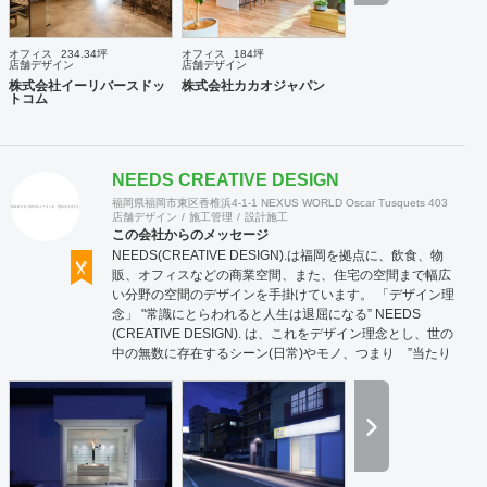
オフィス
234.34坪
オフィス
184坪
店舗デザイン
店舗デザイン
株式会社イーリバースドッ
株式会社カカオジャパン
トコム
NEEDS CREATIVE DESIGN
福岡県福岡市東区香椎浜4-1-1 NEXUS WORLD Oscar Tusquets 403
店舗デザイン
施工管理
設計施工
この会社からのメッセージ
NEEDS(CREATIVE DESIGN).は福岡を拠点に、飲食、物
販、オフィスなどの商業空間、また、住宅の空間まで幅広
い分野の空間のデザインを手掛けています。 「デザイン理
念」 "常識にとらわれると人生は退屈になる” NEEDS
(CREATIVE DESIGN). は、これをデザイン理念とし、世の
中の無数に存在するシーン(日常)やモノ、つまり ”当たり
前の風景" を別の視点からとらえることで新しいデザイ
ンのヒントを見つけ出し、 "感性" というフィルターを通し
て、固定概念を打ち崩すような、魅力的な空間デザインを
提案します。（九州：設計・施工対応 他エリア：設計対
応）