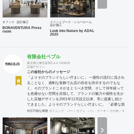
3-38-1 JP-4ビル 302
オフィス
設計施工
イベントブース・ショールーム
設計施工
BONAVENTURA Press
Look into Nature by ADAL
room
2025
有限会社ペブル
東京都江東区富岡2-4-4 YANE内
店舗デザイン
この会社からのメッセージ
「よりそのブランドらしい佇まいに」 一過性の流行に流され
ることなく、過剰な装飾でお店の存在を誇示するのでもな
く、そのブランドこそがまとうべき空間、そして何年経って
も色褪せない空間を目指して、ブランドの魅力や個性を生か
した店舗デザインを2001年12月設立以来、常に提案し続け
てきました。よりそのブランドらしい佇まいに。 「必要な箇
所に、必要なデザインを」 2012年からはさらにその思いを
対応可能な業態
ダイニング・バー
カフェ・パン・ケーキ
その他
オフィス
発展させ、店舗デザインに限らず、グラフィックデザインか
らブランディングまで総合的にブランドの出店をバックアッ
プできる体制も整えてきました。そのブランドにとってまず
何を優先すべきか、何が本当に必要なのか、そこをきちんと