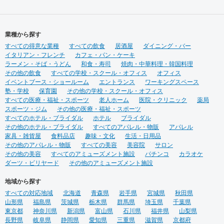
業種から探す
すべての得意な業種
すべての飲食
居酒屋
ダイニング・バー
イタリアン・フレンチ
カフェ・パン・ケーキ
ラーメン・そば・うどん
和食・寿司
焼肉・中華料理・韓国料理
その他の飲食
すべての学校・スクール・オフィス
オフィス
イベントブース・ショールーム
エントランス
ワーキングスペース
塾・学校
保育園
その他の学校・スクール・オフィス
すべての医療・福祉・スポーツ
老人ホーム
医院・クリニック
薬局
スポーツ・ジム
その他の医療・福祉・スポーツ
すべてのホテル・ブライダル
ホテル
ブライダル
その他のホテル・ブライダル
すべてのアパレル・物販
アパレル
家具・雑貨屋
食料品店
趣味・文化
生活・日用品
その他のアパレル・物販
すべての美容
美容院
サロン
その他の美容
すべてのアミューズメント施設
パチンコ
カラオケ
ダーツ・ビリヤード
その他のアミューズメント施設
地域から探す
すべての対応地域
北海道
青森県
岩手県
宮城県
秋田県
山形県
福島県
茨城県
栃木県
群馬県
埼玉県
千葉県
東京都
神奈川県
新潟県
富山県
石川県
福井県
山梨県
長野県
岐阜県
静岡県
愛知県
三重県
滋賀県
京都府