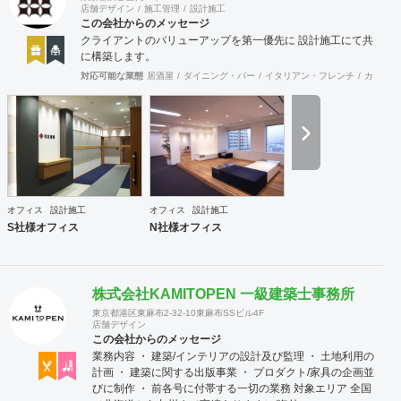
店舗デザイン
施工管理
設計施工
この会社からのメッセージ
クライアントのバリューアップを第一優先に 設計施工にて共
に構築します。
対応可能な業態
居酒屋
ダイニング・バー
イタリアン・フレンチ
カフェ・
オフィス
設計施工
オフィス
設計施工
S社様オフィス
N社様オフィス
株式会社KAMITOPEN 一級建築士事務所
東京都港区東麻布2-32-10東麻布SSビル4F
店舗デザイン
この会社からのメッセージ
業務内容 ・ 建築/インテリアの設計及び監理 ・ 土地利用の
計画 ・ 建築に関する出版事業 ・ プロダクト/家具の企画並
びに制作 ・ 前各号に付帯する一切の業務 対象エリア 全国