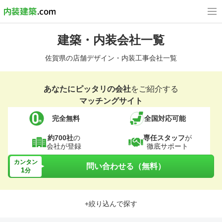
建築・内装会社一覧
佐賀県の店舗デザイン・内装工事会社一覧
あなたにピッタリの会社
をご紹介する
マッチングサイト
完全無料
全国対応可能
約700社
の
専任スタッフ
が
会社が登録
徹底サポート
カンタン
問い合わせる（無料）
1
分
+絞り込んで探す