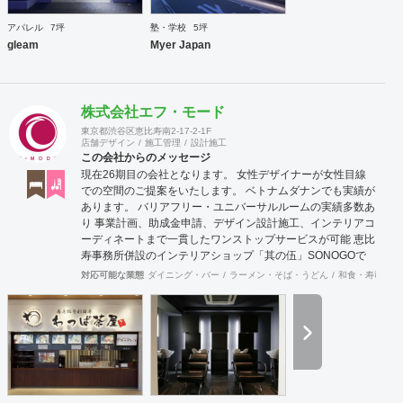
アパレル
7坪
塾・学校
5坪
gleam
Myer Japan
株式会社エフ・モード
東京都渋谷区恵比寿南2-17-2-1F
店舗デザイン
施工管理
設計施工
この会社からのメッセージ
現在26期目の会社となります。 女性デザイナーが女性目線
での空間のご提案をいたします。 ベトナムダナンでも実績が
あります。 バリアフリー・ユニバーサルルームの実績多数あ
り 事業計画、助成金申請、デザイン設計施工、インテリアコ
ーディネートまで一貫したワンストップサービスが可能 恵比
寿事務所併設のインテリアショップ「其の伍」SONOGOで
はオリジナル家具をはじめアンティーク骨董家具の販売もし
対応可能な業態
ダイニング・バー
ラーメン・そば・うどん
和食・寿司
焼
ています。