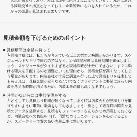
人気が高まっており、人口増加率は県内１位になっています。九州におけ
る陸路交通の拠点となっており、企業誘致にも力を入れているため、これ
からの発展が見込まれるエリアです。
見積金額を下げるためのポイント
見積期間は余裕を持って
見積作成には、私たちが考えている以上の労力と時間がかかります。スケ
ジュールギリギリで頼むのではなく、2~3週間程度は見積期間を確保しまし
ょう。スケジュールがタイトすぎると現地調査が十分にできない、すぐに動
ける職人を手配するのが困難といった理由から、見積金額が高くなってしま
う場合があります。内装会社が十分に調査を行った上で見積もりを提出して
もらえれば、見積金額が安くなるだけでなくクライアントに要望に沿った内
装を考える時間が増えるため、内装工事の質も高くなるでしょう。
時間がない時には事前準備をする
どうしても見積もり期間が短くなってしまう時は内装会社が見積もりを取
りやすいように事前に準備をしておきましょう。例として既存店の図面や見
積のデータを提供する、見積もりフォーマットをあらかじめ用意しておくな
ど、内装会社への負担を下げ、円滑なコミュニケーションを心がけること
が、スピーディーで質の高い内装工事に繋がります。