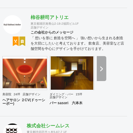
柿谷耕司アトリエ
東京都港区南青山2-18-2福田ビル1F
店舗デザイン
この会社からのメッセージ
「 想いを形に 創造を空間へ 」 強い想いから生まれる創造
を大切にしたいと考えております。 飲食店、美容室など店
舗空間を中心にデザインを手がけております。
美容院
24坪
店舗デザイン
ダイニング・バー
15坪
店舗デザイン
ヘアサロン ２CV(ドゥーシ
バー sasori 六本木
ーボー)
株式会社シームレス
東京都渋谷区代々木5-67-7 1F