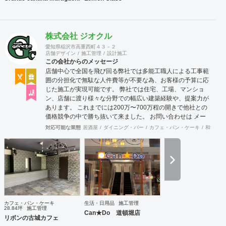
株式会社 ジオクル
愛知県稲沢市高重西町４３－２
店舗デザイン
施工管理
設計施工
この会社からのメッセージ
店舗中心で全国を飛び回る弊社では多能工職人による工事範
囲の分担化で無駄な人件費等が不要な為、お客様の予算に応
じた施工が実現可能です。 弊社では住宅、工場、マンショ
ン、店舗に渡り様々な分野での幅広い建築経験や、提案力が
あります。 これまでには200万〜700万程の開きで他社との
価格競争の中で勝ち抜いて来ました。 お問い合わせは メー
ル（tenperhide31@icloud.com）からも承ります。 その他：
対応可能な業態
居酒屋
ダイニング・バー
カフェ・パン・ケーキ
和食・寿
道具商 愛知県公安委員会許可 第542642304700号
カフェ・パン・ケーキ
生活・日用品
施工管理
28.84坪
施工管理
Can★Do 道頓堀店
リボンの古城カフェ