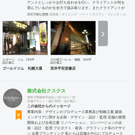
アントとしっかりお打ち合わせを行い、クライアントが何を
望んでいるのかを全力で汲み取ります。またクライアントが
思い描いていることをどのように表現していいのかお困りの
対応可能な業態
居酒屋
ダイニング・バー
イタリアン・フレンチ
カフェ・
ときは、お打ち合せ時クライアントからのご要望をこれまで
培ってきた当社ならではのノウハウでご提案いたします。
スポーツ・ジム
150坪
その他アパレル・物販
200坪
設計施工
設計施工
ゴールドジム 札幌大通
宮井平安堂書店
株式会社クスクス
神奈川県鎌倉市由比ヶ浜2-16-1 / 2F
店舗デザイン
施工管理
設計施工
この会社からのメッセージ
事業内容：デザインのプロデュース業務及び戦略立案 建築、
インテリアに関する企画・デザイン・設計・監理 店舗の業態
開発および企画立案 リノベーション、コンバージョンの企
画・設計・監理 プロダクト・家具・グラフィック等のデザイ
ン 企業ブランディング 私たちは店舗を中心にプロデュース