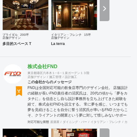
ブライダル
200坪
イタリアン・フレンチ
15坪
店舗デザイン
店舗デザイン
多目的スペース T
La terra
株式会社FND
東京都港区六本木１−６−１泉ガーデン１３階
店舗デザイン
施工管理
設計施工
この会社からのメッセージ
FNDは全国対応可能の飲食店専門のデザイン会社。 店舗設計
の経験が長いFND責任者の沼尻氏は、20代の頃から「夢をカ
タチに」を信念とし自ら設計事務所を立ち上げてきた経験を
経て、株式会社FNDを設立する。 常に夢を感じ、いつまでも
夢を見続けることを自分に誓う沼尻氏が率いるFND だからこ
そ、クライアントの開業という夢に対して惜しみないサポー
トをしていきます。 事業内容といたしましては、 ■店舗デザ
対応可能な業態
居酒屋
ダイニング・バー
イタリアン・フレンチ
カフェ・
イン・設計施工 ■店舗開業コンサルティング ■外装・サイ
ン・ロゴ・グラフィックデザイン ■CADオペレーション・