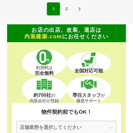
1
2
お店の出店、改装、退店は
内装建築.com
にお任せください
利用料は
全国対応可能
完全無料
約700社
専任スタッフ
の
が
内装会社が登録
徹底サポート
物件契約前でもOK！