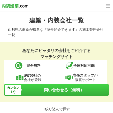
建築・内装会社一覧
山形県の飲食が得意な『物件紹介できます』の施工管理会社
一覧
あなたにピッタリの会社
をご紹介する
マッチングサイト
完全無料
全国対応可能
約700社
の
専任スタッフ
が
会社が登録
徹底サポート
カンタン
問い合わせる（無料）
1
分
+絞り込んで探す