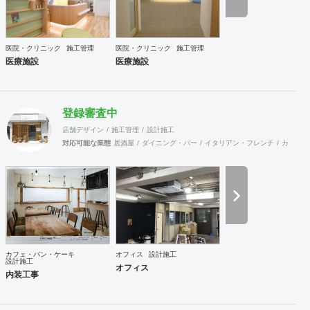
医院・クリニック
施工管理
医院・クリニック
施工管理
医療施設
医療施設
登録審査中
店舗デザイン
施工管理
設計施工
対応可能な業態
居酒屋
ダイニング・バー
イタリアン・フレンチ
カフェ・
カフェ・パン・ケーキ
オフィス
設計施工
設計施工
オフィス
内装工事