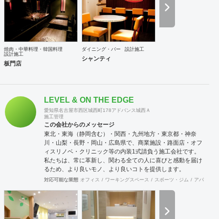
CG制作 ■イベント・展示会企画設営 店舗設計・開業につい
てのご相談は無料です。
焼肉・中華料理・韓国料理
ダイニング・バー
設計施工
設計施工
シャンティ
板門店
LEVEL & ON THE EDGE
愛知県名古屋市西区城西町178アドバンス城西Ａ
施工管理
この会社からのメッセージ
東北・東海（静岡含む）・関西・九州地方・東京都・神奈
川・山梨・長野・岡山・広島県で、商業施設・路面店・オフ
ィスリノベ・クリニック等の内装1式請負う施工会社です。
私たちは、常に革新し、関わる全ての人に喜びと感動を届け
るため、より良いモノ、より良いコトを提供します。
対応可能な業態
オフィス
ワーキングスペース
スポーツ・ジム
アパレル