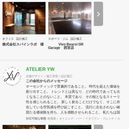
に関わる全ての業務をトータル的にサポート致します。 ②内
装工事・施工監理 会社設立から36年目という豊富な経験実
績により、高い技術を持った職人と経験豊富な現場監理によ
り、店舗デザイン設計から施工監理までを一括してワンスト
ップでご提供いたします。 ③不動産仲介（店舗・オフィス仲
介、サブリース） 多くの出退店に携わってきたネットワーク
を活かし、退店前情報から居抜き物件情報や首都圏を中心に
オフィス
設計施工
スポーツ・ジム
設計施工
全国のオフィスビルや店舗物件の情報を集約し、出店希望の
株式会社スパインラボ 様
Vivo Bearsi GR
多い都心部、郊外主要駅をはじめ、ロードサイドの主要幹線
Garage 西宮店
道路において日々、物件開拓を行っております。 【弊社ホー
ムページ】 https://acari-place.co.jp/
ATELIER YW
店舗デザイン
施工管理
設計施工
この会社からのメッセージ
オーセンティックで普遍的であること。 時代を超えた価値を
創り出すこと。 トレンドとは異なり、どの時代であっても古
くなることのないこと。 本質であり、その核となるストーリ
性を感じられること。 新しく創ることだけでなく、そこに存
在している空気感を呼び起こすこと。 流行に左右されない確
固たる価値観を持ち、人を感動させられること。 私たちは国
際的なバランス感覚を持ちながら、 柔軟に設計デザインする
対応可能な業態
居酒屋
ダイニング・バー
イタリアン・フレンチ
カフェ・
ことを心掛けています。 新しいようで新しくないものを作り
続けていきたいと考えています。