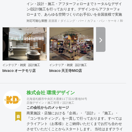
イン・設計・施工・アフターフォローまでトータルなデザイ
ン/設計/施工を行っております。デザインからアフターフォ
ローまで、あらゆる空間づくりのお手伝いを全国規模で実施
できます。上海にもオフィスがございますので、中国での実
対応可能な業態
居酒屋
ダイニング・バー
カフェ・パン・ケーキ
和食・寿
施も可能です。
インテリア・雑貨
設計施工
インテリア・雑貨
設計施工
bivaco オーテモリ店
bivaco 天王寺MiO店
株式会社 環境デザイン
北海道札幌市中央区大通東11丁目22番地56号
店舗デザイン
施工管理
設計施工
この会社からのメッセージ
商業施設・店舗における『企画』・『設計』・『施工』・
『コンサルティング』を一貫して行っております。すべては
クライアント（お客様）とご納得いただくまでお打ち合わせ
させていただくことからスタートします。 当社はまずクライ