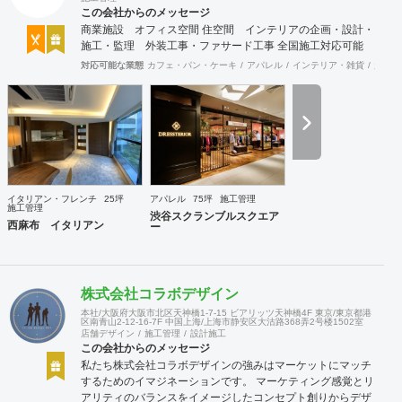
この会社からのメッセージ
商業施設 オフィス空間 住空間 インテリアの企画・設計・
施工・監理 外装工事・ファサード工事 全国施工対応可能
対応可能な業態
カフェ・パン・ケーキ
アパレル
インテリア・雑貨
趣味・
イタリアン・フレンチ
25坪
アパレル
75坪
施工管理
施工管理
渋谷スクランブルスクエア
西麻布 イタリアン
ー
株式会社コラボデザイン
本社/大阪府大阪市北区天神橋1-7-15 ビアリッツ天神橋4F 東京/東京都港
区南青山2-12-16-7F 中国上海/上海市静安区大沽路368弄2号楼1502室
店舗デザイン
施工管理
設計施工
この会社からのメッセージ
私たち株式会社コラボデザインの強みはマーケットにマッチ
するためのイマジネーションです。 マーケティング感覚とリ
アリティのバランスをイメージしたコンセプト創りからデザ