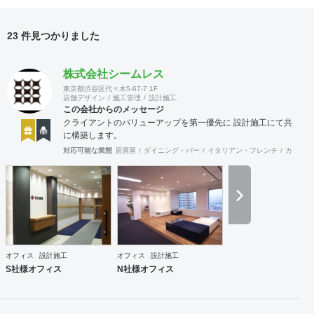
23 件見つかりました
株式会社シームレス
東京都渋谷区代々木5-67-7 1F
店舗デザイン
施工管理
設計施工
この会社からのメッセージ
クライアントのバリューアップを第一優先に 設計施工にて共
に構築します。
対応可能な業態
居酒屋
ダイニング・バー
イタリアン・フレンチ
カフェ・
オフィス
設計施工
オフィス
設計施工
S社様オフィス
N社様オフィス