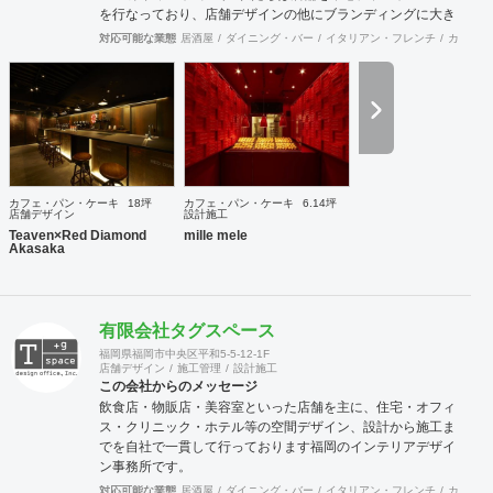
を行なっており、店舗デザインの他にブランディングに大き
く力を入れております。ブランディングに時間をかけ、経営
対応可能な業態
居酒屋
ダイニング・バー
イタリアン・フレンチ
カフェ・
理念を基にブランド戦略やデザイン戦略を計画することによ
り、社員さんはもちろんのこと、全スタッフまで理念を浸透
させることが重要だと考えます。ブランドの世界感を表現で
きるようブランディングからご一緒させて頂くことで、理念
と一貫性のあるインテリアデザインが表現できると考えてお
ります。さらに、店舗のプレスリリースの作成・発送や、
SNS管理など、メディア面でのサポートも行っております。
また、環境に配慮したインテリアデザインを得意としており
カフェ・パン・ケーキ
18坪
カフェ・パン・ケーキ
6.14坪
ます。弊社では、店舗を作って終わりではなく、その後も地
店舗デザイン
設計施工
域や環境と気持ち良く共存していける店舗を創造することが
Teaven×Red Diamond
mille mele
Akasaka
重要であると考えています。
有限会社タグスペース
福岡県福岡市中央区平和5-5-12-1F
店舗デザイン
施工管理
設計施工
この会社からのメッセージ
飲食店・物販店・美容室といった店舗を主に、住宅・オフィ
ス・クリニック・ホテル等の空間デザイン、設計から施工ま
でを自社で一貫して行っております福岡のインテリアデザイ
ン事務所です。
対応可能な業態
居酒屋
ダイニング・バー
イタリアン・フレンチ
カフェ・