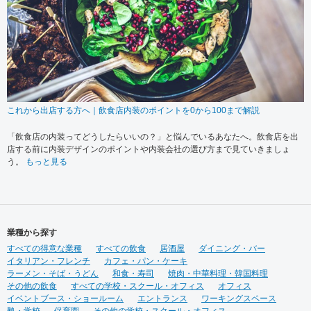
これから出店する方へ｜飲食店内装のポイントを0から100まで解説
「飲食店の内装ってどうしたらいいの？」と悩んでいるあなたへ。飲食店を出
店する前に内装デザインのポイントや内装会社の選び方まで見ていきましょ
う。
もっと見る
業種から探す
すべての得意な業種
すべての飲食
居酒屋
ダイニング・バー
イタリアン・フレンチ
カフェ・パン・ケーキ
ラーメン・そば・うどん
和食・寿司
焼肉・中華料理・韓国料理
その他の飲食
すべての学校・スクール・オフィス
オフィス
イベントブース・ショールーム
エントランス
ワーキングスペース