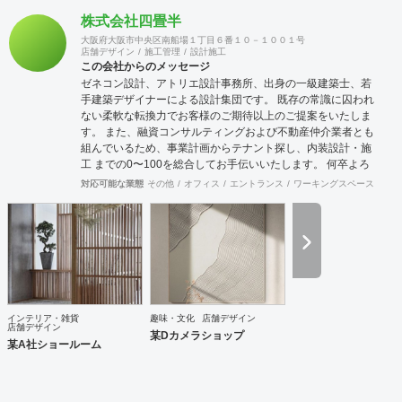
株式会社四畳半
大阪府大阪市中央区南船場１丁目６番１０－１００１号
店舗デザイン
施工管理
設計施工
この会社からのメッセージ
ゼネコン設計、アトリエ設計事務所、出身の一級建築士、若
手建築デザイナーによる設計集団です。 既存の常識に囚われ
ない柔軟な転換力でお客様のご期待以上のご提案をいたしま
す。 また、融資コンサルティングおよび不動産仲介業者とも
組んでいるため、事業計画からテナント探し、内装設計・施
工 までの0〜100を総合してお手伝いいたします。 何卒よろ
しくお願いいたします。
対応可能な業態
その他
オフィス
エントランス
ワーキングスペース
塾・
インテリア・雑貨
趣味・文化
店舗デザイン
店舗デザイン
某Dカメラショップ
某A社ショールーム