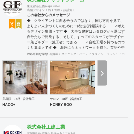
東京都港区西麻布2-20-4
店舗デザイン
施工管理
設計施工
この会社からのメッセージ
◆ クライアントに向き合うのではなく、同じ方向を見て、
よりよい未来づくりのために一緒に試行錯誤する ＜考え
るデザイン集団＞です ◆ 大事な建材はカタログから選ばず
自分たちで開発する、そして、すべてのスタッフがデザイナ
ー兼ビルダー（施工者）である ＜自社工場を持つものづ
くり集団＞です ◆ 海外にもネットワークを持ち、英語や中
国語に堪能なスタッフたちが、海外から国内への出店をスム
対応可能な業態
居酒屋
ダイニング・バー
イタリアン・フレンチ
カフェ・
ーズに実現させる ＜国境のない設計集団＞です 設計施
工案件、設計＋造作物の案件、施工案件、造作物制作など、
多様な請負形態が可能です。工場では金属を中心にさまざま
な素材を用いた制作が可能で、例えば通常デザイン性とは無
縁な特定防火設備（鉄扉）などにも高いデザイン性を施すこ
とも可能です。 GRIDFRAME とりかえのきかない空間
https://gridframe.co.jp/ Synes(シネス) 霧のようなやわらか
な空間 http://synes.jp/ SOTOCHIKU 時間の蓄積を取り
美容院
37坪
設計施工
サロン
10坪
設計施工
込む空間 https://sotochiku.com/
HACO+
HONEY BOO
株式会社工建工業
宮城県仙台市泉区長命ヶ丘4丁目9-6