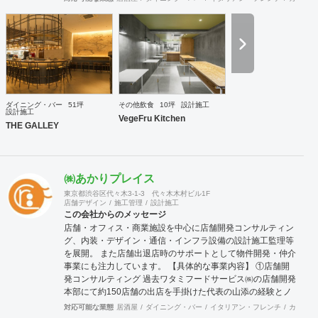
ダイニング・バー
51坪
その他飲食
10坪
設計施工
設計施工
VegeFru Kitchen
THE GALLEY
㈱あかりプレイス
東京都渋谷区代々木3-1-3 代々木木村ビル1F
店舗デザイン
施工管理
設計施工
この会社からのメッセージ
店舗・オフィス・商業施設を中心に店舗開発コンサルティン
グ、内装・デザイン・通信・インフラ設備の設計施工監理等
を展開。 また店舗出退店時のサポートとして物件開発・仲介
事業にも注力しています。 【具体的な事業内容】 ①店舗開
発コンサルティング 過去ワタミフードサービス㈱の店舗開発
本部にて約150店舗の出店を手掛けた代表の山添の経験とノ
ウハウが凝縮した事業。 物件開発だけではなく、店舗の出店
対応可能な業態
居酒屋
ダイニング・バー
イタリアン・フレンチ
カフェ・
戦略の立案や店舗開発育成コンサルティングまで、店舗開発