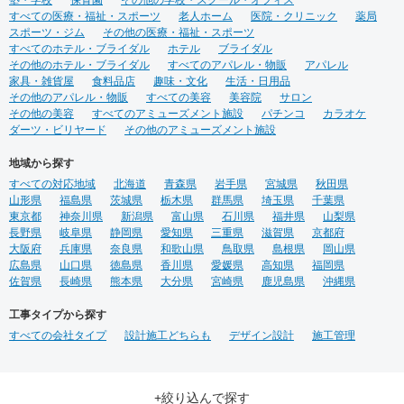
塾・学校
保育園
その他の学校・スクール・オフィス
すべての医療・福祉・スポーツ
老人ホーム
医院・クリニック
薬局
スポーツ・ジム
その他の医療・福祉・スポーツ
すべてのホテル・ブライダル
ホテル
ブライダル
その他のホテル・ブライダル
すべてのアパレル・物販
アパレル
家具・雑貨屋
食料品店
趣味・文化
生活・日用品
その他のアパレル・物販
すべての美容
美容院
サロン
その他の美容
すべてのアミューズメント施設
パチンコ
カラオケ
ダーツ・ビリヤード
その他のアミューズメント施設
地域から探す
すべての対応地域
北海道
青森県
岩手県
宮城県
秋田県
山形県
福島県
茨城県
栃木県
群馬県
埼玉県
千葉県
東京都
神奈川県
新潟県
富山県
石川県
福井県
山梨県
長野県
岐阜県
静岡県
愛知県
三重県
滋賀県
京都府
大阪府
兵庫県
奈良県
和歌山県
鳥取県
島根県
岡山県
広島県
山口県
徳島県
香川県
愛媛県
高知県
福岡県
佐賀県
長崎県
熊本県
大分県
宮崎県
鹿児島県
沖縄県
工事タイプから探す
すべての会社タイプ
設計施工どちらも
デザイン設計
施工管理
+絞り込んで探す