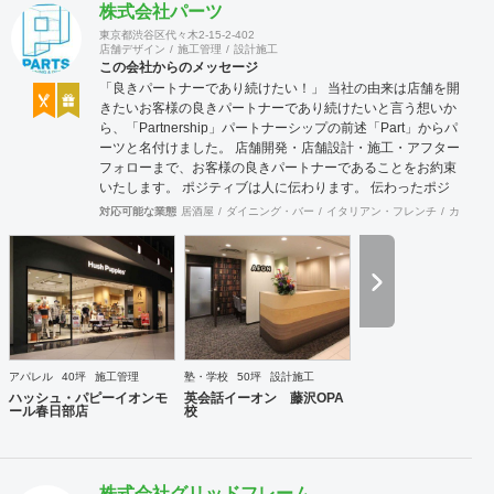
株式会社パーツ
東京都渋谷区代々木2-15-2-402
店舗デザイン
施工管理
設計施工
この会社からのメッセージ
「良きパートナーであり続けたい！」 当社の由来は店舗を開
きたいお客様の良きパートナーであり続けたいと言う想いか
ら、「Partnership」パートナーシップの前述「Part」からパ
ーツと名付けました。 店舗開発・店舗設計・施工・アフター
フォローまで、お客様の良きパートナーであることをお約束
いたします。 ポジティブは人に伝わります。 伝わったポジ
ティブが幸せを呼び込み、呼び込んだ幸せが、さらに大きな
対応可能な業態
居酒屋
ダイニング・バー
イタリアン・フレンチ
カフェ・
幸せとなって返って来る。 500店以上のOPENを見届けた当
社ならではの実績をご確認下さい。 <a
href="https://www.partsinc.co.jp/">https://www.partsinc.co.jp/</a>
アパレル
40坪
施工管理
塾・学校
50坪
設計施工
ハッシュ・パピーイオンモ
英会話イーオン 藤沢OPA
ール春日部店
校
株式会社グリッドフレーム