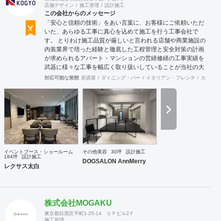
店舗デザイン
施工管理
設計施工
この会社からのメッセージ
「安心と信頼の技術」をあい言葉に、お客様にご依頼いただ
いた、あらゆる工事に真心を込めて施工を行う工事会社で
す。 とりわけ施工品質が厳しいと言われる店舗や商業施設の
内装業界で培った経験と徹底した工程管理と安全対策の計画
が求められるアパート・マンションの営繕修繕の工事実績を
武器に様々な工事を幅広く取り扱いしていることが当社の大
きな特徴です。
対応可能な業態
居酒屋
ダイニング・バー
イタリアン・フレンチ
カフェ・
イベントブース・ショールーム
その他美容
30坪
設計施工
184坪
設計施工
DOGSALON AnnMerry
レクサス太白
株式会社MOGAKU
東京都目黒区平町1-25-14 ＵＰビル2Ｆ
施工管理