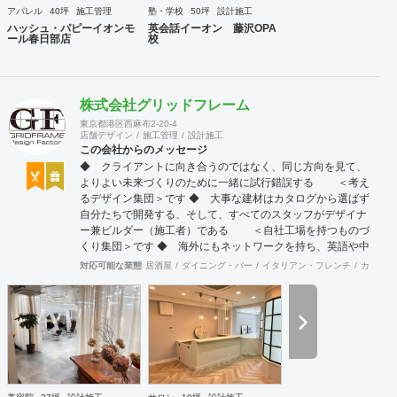
アパレル
40坪
施工管理
塾・学校
50坪
設計施工
ハッシュ・パピーイオンモ
英会話イーオン 藤沢OPA
ール春日部店
校
株式会社グリッドフレーム
東京都港区西麻布2-20-4
店舗デザイン
施工管理
設計施工
この会社からのメッセージ
◆ クライアントに向き合うのではなく、同じ方向を見て、
よりよい未来づくりのために一緒に試行錯誤する ＜考え
るデザイン集団＞です ◆ 大事な建材はカタログから選ばず
自分たちで開発する、そして、すべてのスタッフがデザイナ
ー兼ビルダー（施工者）である ＜自社工場を持つものづ
くり集団＞です ◆ 海外にもネットワークを持ち、英語や中
国語に堪能なスタッフたちが、海外から国内への出店をスム
対応可能な業態
居酒屋
ダイニング・バー
イタリアン・フレンチ
カフェ・
ーズに実現させる ＜国境のない設計集団＞です 設計施
工案件、設計＋造作物の案件、施工案件、造作物制作など、
多様な請負形態が可能です。工場では金属を中心にさまざま
な素材を用いた制作が可能で、例えば通常デザイン性とは無
縁な特定防火設備（鉄扉）などにも高いデザイン性を施すこ
とも可能です。 GRIDFRAME とりかえのきかない空間
https://gridframe.co.jp/ Synes(シネス) 霧のようなやわらか
な空間 http://synes.jp/ SOTOCHIKU 時間の蓄積を取り