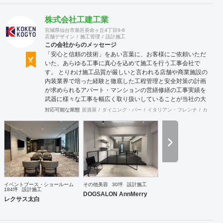
株式会社工建工業
宮城県仙台市泉区長命ヶ丘4丁目9-6
店舗デザイン
施工管理
設計施工
この会社からのメッセージ
「安心と信頼の技術」をあい言葉に、お客様にご依頼いただ
いた、あらゆる工事に真心を込めて施工を行う工事会社で
す。 とりわけ施工品質が厳しいと言われる店舗や商業施設の
内装業界で培った経験と徹底した工程管理と安全対策の計画
が求められるアパート・マンションの営繕修繕の工事実績を
武器に様々な工事を幅広く取り扱いしていることが当社の大
きな特徴です。
対応可能な業態
居酒屋
ダイニング・バー
イタリアン・フレンチ
カフェ・
イベントブース・ショールーム
その他美容
30坪
設計施工
184坪
設計施工
DOGSALON AnnMerry
レクサス太白