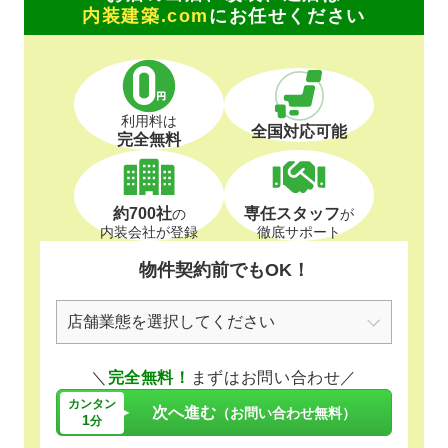
内装建築.com
にお任せください
利用料は
全国対応可能
完全無料
約700社
専任スタッフ
の
が
内装会社が登録
徹底サポート
物件契約前でもOK！
＼
完全無料！
まずはお問い合わせ／
カンタン
次へ進む
（お問い合わせ無料）
1
分