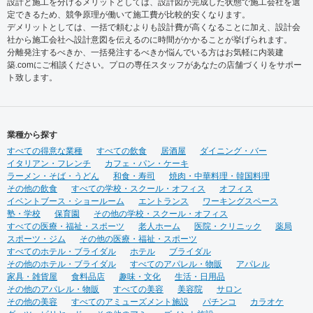
設計と施工を分けるメリットとしては、設計図が完成した状態で施工会社を選
定できるため、競争原理が働いて施工費が比較的安くなります。
デメリットとしては、一括で頼むよりも設計費が高くなることに加え、設計会
社から施工会社へ設計意図を伝えるのに時間がかかることが挙げられます。
分離発注するべきか、一括発注するべきか悩んでいる方はお気軽に内装建
築.comにご相談ください。プロの専任スタッフがあなたの店舗づくりをサポー
ト致します。
業種から探す
すべての得意な業種
すべての飲食
居酒屋
ダイニング・バー
イタリアン・フレンチ
カフェ・パン・ケーキ
ラーメン・そば・うどん
和食・寿司
焼肉・中華料理・韓国料理
その他の飲食
すべての学校・スクール・オフィス
オフィス
イベントブース・ショールーム
エントランス
ワーキングスペース
塾・学校
保育園
その他の学校・スクール・オフィス
すべての医療・福祉・スポーツ
老人ホーム
医院・クリニック
薬局
スポーツ・ジム
その他の医療・福祉・スポーツ
すべてのホテル・ブライダル
ホテル
ブライダル
その他のホテル・ブライダル
すべてのアパレル・物販
アパレル
家具・雑貨屋
食料品店
趣味・文化
生活・日用品
その他のアパレル・物販
すべての美容
美容院
サロン
その他の美容
すべてのアミューズメント施設
パチンコ
カラオケ