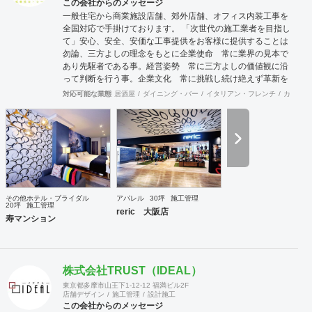
この会社からのメッセージ
一般住宅から商業施設店舗、郊外店舗、オフィス内装工事を
全国対応で手掛けております。 「次世代の施工業者を目指し
て」安心、安全、安価な工事提供をお客様に提供することは
勿論、三方よしの理念をもとに企業使命 常に業界の見本で
あり先駆者である事。経営姿勢 常に三方よしの価値観に沿
って判断を行う事。企業文化 常に挑戦し続け絶えず革新を
行う事。この3大原則を基に常にLe・Reveに関わる皆様全て
対応可能な業態
居酒屋
ダイニング・バー
イタリアン・フレンチ
カフェ・
に最良な商品提供ができる施工のプロで私達は有り続けま
す。 安価であること基本的に下請け会社として多くの下請け
仕事を請けていますので、価格競争力には自信を持っていま
す。しかし安価な会社は探せば他にもいらっしゃるでしょう
し、安く施工したにも関わらす直ぐに施工部分が劣化したり
トラブルが多くコストがかかっていては意味がありません。
弊社は安価である事は勿論、施工後のアフターフォローもき
っちりと対応させていただき本当の意味での安価と言ってい
その他ホテル・ブライダル
アパレル
30坪
施工管理
ただけるよう長期的なお客様との関係を築ける対応を心掛け
20坪
施工管理
reric 大阪店
ております。また、東京のお客様に対しても定期的に本部に
寿マンション
お邪魔しましてご挨拶させていただいております。
株式会社TRUST（IDEAL）
東京都多摩市山王下1-12-12 福満ビル2F
店舗デザイン
施工管理
設計施工
この会社からのメッセージ