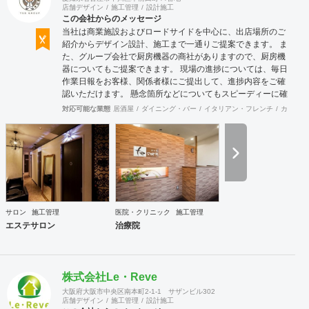
店舗デザイン
施工管理
設計施工
この会社からのメッセージ
当社は商業施設およびロードサイドを中心に、出店場所のご
紹介からデザイン設計、施工まで一通りご提案できます。 ま
た、グループ会社で厨房機器の商社がありますので、厨房機
器についてもご提案できます。 現場の進捗については、毎日
作業日報をお客様、関係者様にご提出して、進捗内容をご確
認いただけます。 懸念箇所などについてもスピーディーに確
認、修正できます。 店舗内装のみならず、当社の店舗繁盛応
対応可能な業態
居酒屋
ダイニング・バー
イタリアン・フレンチ
カフェ・
援団は店舗にまつわることは何でも相談に応じます。 食材業
者、機器業者、プレスリリースなど何でもご相談ください。
サロン
施工管理
医院・クリニック
施工管理
エステサロン
治療院
株式会社Le・Reve
大阪府大阪市中央区南本町2-1-1 サザンビル302
店舗デザイン
施工管理
設計施工