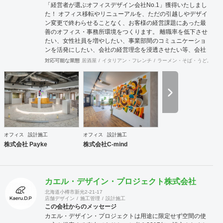
「経営者が選ぶオフィスデザイン会社No.1」獲得いたしまし
た！ オフィス移転やリニューアルを、ただの引越しやデザイ
ン変更で終わらせることなく、お客様の経営課題にあった最
善のオフィス・事務所環境をつくります。 離職率を低下させ
たい、女性社員を増やしたい、事業部間のコミュニケーショ
ンを活発にしたい、会社の経営理念を浸透させたい等、会社
の規模やフェーズによって様々な課題をかかえています。ど
対応可能な業態
居酒屋
イタリアン・フレンチ
ラーメン・そば・うどん
和
のような課題を抱えているのかに向き合うことから始まり、
今後どのような事業戦略を描き、どのような組織になってい
きたいのか。それらを共有することがオフィスデザインのス
タートとなります。 また、オフィスはスタッフにとって一日
の大半を過ごす場所です。機能的かつ快適な空間を作ること
は精神的な安心やモチベーション・作業効率の向上に繋がっ
ていくでしょう。このように、経営面の課題と現場の声をし
っかりとヒアリングした上で、最善なオフィスづくりをご提
オフィス
設計施工
オフィス
設計施工
案させていただきます。
株式会社 Payke
株式会社C-mind
カエル・デザイン・プロジェクト株式会社
北海道小樽市新光2-21-17
店舗デザイン
施工管理
設計施工
この会社からのメッセージ
カエル・デザイン・プロジェクトは用途に限定せず空間の使