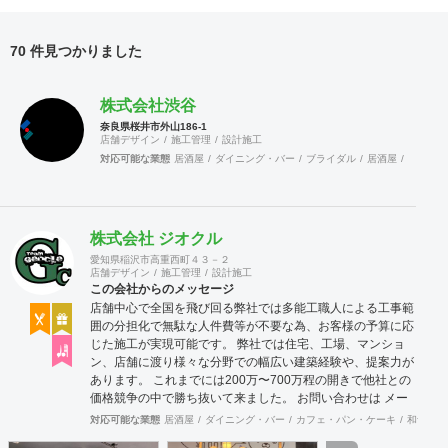
70 件見つかりました
株式会社渋谷
奈良県桜井市外山186-1
店舗デザイン
施工管理
設計施工
対応可能な業態
居酒屋
ダイニング・バー
ブライダル
居酒屋
ダイニン
株式会社 ジオクル
愛知県稲沢市高重西町４３－２
店舗デザイン
施工管理
設計施工
この会社からのメッセージ
店舗中心で全国を飛び回る弊社では多能工職人による工事範
囲の分担化で無駄な人件費等が不要な為、お客様の予算に応
じた施工が実現可能です。 弊社では住宅、工場、マンショ
ン、店舗に渡り様々な分野での幅広い建築経験や、提案力が
あります。 これまでには200万〜700万程の開きで他社との
価格競争の中で勝ち抜いて来ました。 お問い合わせは メー
ル（tenperhide31@icloud.com）からも承ります。 その他：
対応可能な業態
居酒屋
ダイニング・バー
カフェ・パン・ケーキ
和食・寿
道具商 愛知県公安委員会許可 第542642304700号