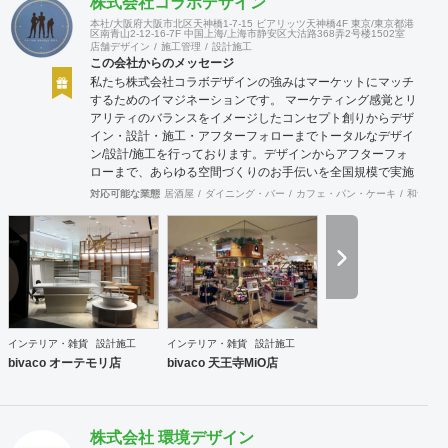
株式会社コラボデザイン
本社/大阪府大阪市北区天神橋1-7-15 ビアリッツ天神橋4F 東京/東京都港
区南青山2-12-16-7F 中国上海/上海市静安区大沽路368弄2号楼1502室
店舗デザイン
施工管理
設計施工
この会社からのメッセージ
私たち株式会社コラボデザインの強みはマーケットにマッチ
するためのイマジネーションです。 マーケティング感覚とリ
アリティのバランスをイメージしたコンセプト創りからデザ
イン・設計・施工・アフターフォローまでトータルなデザイ
ン/設計/施工を行っております。デザインからアフターフォ
ローまで、あらゆる空間づくりのお手伝いを全国規模で実施
できます。上海にもオフィスがございますので、中国での実
対応可能な業態
居酒屋
ダイニング・バー
カフェ・パン・ケーキ
和食・寿
施も可能です。
インテリア・雑貨
設計施工
インテリア・雑貨
設計施工
bivaco オーテモリ店
bivaco 天王寺MiO店
株式会社 環境デザイン