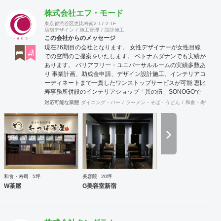
株式会社エフ・モード
東京都渋谷区恵比寿南2-17-2-1F
店舗デザイン
施工管理
設計施工
この会社からのメッセージ
現在26期目の会社となります。 女性デザイナーが女性目線
での空間のご提案をいたします。 ベトナムダナンでも実績が
あります。 バリアフリー・ユニバーサルルームの実績多数あ
り 事業計画、助成金申請、デザイン設計施工、インテリアコ
ーディネートまで一貫したワンストップサービスが可能 恵比
寿事務所併設のインテリアショップ「其の伍」SONOGOで
はオリジナル家具をはじめアンティーク骨董家具の販売もし
対応可能な業態
ダイニング・バー
ラーメン・そば・うどん
和食・寿司
焼
ています。
和食・寿司
5坪
美容院
20坪
W茶屋
G美容室新宿