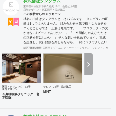
株式会社タングラム
東京都中央区日本橋久松町12-2 山脇ビル2階
店舗デザイン
施工管理
設計施工
この会社からのメッセージ
社名の由来はタングラムというパズルです。 タングラムの正
解は1つではありません。 組み合わせ次第で様々なカタチを
つくることができ、正解は無限です。 「 プロジェクトの欠
かせない1ピースでありたい 」 「 空間作りのあなただけ
の正解を形にしたい 」 そんな想いを込めています。 完成
を想像し、試行錯誤を楽しみながら、 ​一緒にワクワクしたい
と思っています。
対応可能な業態
居酒屋
ダイニング・バー
イタリアン・フレンチ
カフェ・
医院・クリニック
52坪
サロン
22坪
設計施工
店舗デザイン
MINT
耳鼻咽喉科クリニック 老
木医院