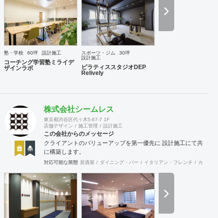
プンできるようきめ細やかな対応を心がけています。
塾・学校
60坪
設計施工
スポーツ・ジム
30坪
設計施工
コーチング学習塾ミライデ
ピラティススタジオDEP
ザインラボ
Relively
株式会社シームレス
東京都渋谷区代々木5-67-7 1F
店舗デザイン
施工管理
設計施工
この会社からのメッセージ
クライアントのバリューアップを第一優先に 設計施工にて共
に構築します。
対応可能な業態
居酒屋
ダイニング・バー
イタリアン・フレンチ
カフェ・