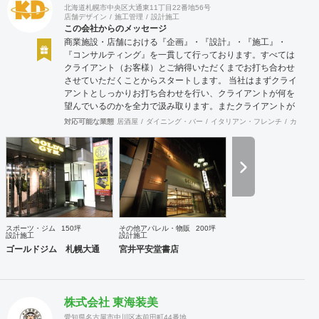
北海道札幌市中央区大通東11丁目22番地56号
店舗デザイン
施工管理
設計施工
この会社からのメッセージ
商業施設・店舗における『企画』・『設計』・『施工』・
『コンサルティング』を一貫して行っております。すべては
クライアント（お客様）とご納得いただくまでお打ち合わせ
させていただくことからスタートします。 当社はまずクライ
アントとしっかりお打ち合わせを行い、クライアントが何を
望んでいるのかを全力で汲み取ります。またクライアントが
思い描いていることをどのように表現していいのかお困りの
対応可能な業態
居酒屋
ダイニング・バー
イタリアン・フレンチ
カフェ・
ときは、お打ち合せ時クライアントからのご要望をこれまで
培ってきた当社ならではのノウハウでご提案いたします。
スポーツ・ジム
150坪
その他アパレル・物販
200坪
設計施工
設計施工
ゴールドジム 札幌大通
宮井平安堂書店
株式会社 東海装美
愛知県名古屋市中川区本前田町44番地