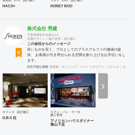
美容院
37坪
設計施工
サロン
10坪
設計施工
込む空間 https://sotochiku.com/
HACO+
HONEY BOO
株式会社 秀建
千葉県浦安市北栄4-9-4
店舗デザイン
施工管理
設計施工
この会社からのメッセージ
良いものを安く、プロとしてのプラスアルファの価値の提
供、 お客様が引き寄せられる空間を創り上げるお手伝いをし
ます。
対応可能な業態
居酒屋
ダイニング・バー
イタリアン・フレンチ
カフェ・
オフィス
設計施工
カフェ・パン・ケーキ
施工管理
G.B.S 社
アメリカンハウスダイナー
港山下店