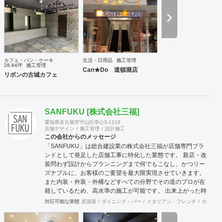
カフェ・パン・ケーキ
生活・日用品
施工管理
28.84坪
施工管理
Can★Do 道頓堀店
リボンの古城カフェ
SANFUKU [株式会社三福]
愛知県名古屋市守山区幸心3-1119
店舗デザイン
施工管理
設計施工
この会社からのメッセージ
「SANFUKU」は総合建設業の株式会社三福が店舗専門ブラ
ンドとして発足した店舗工事に特化した業態です。 新店・改
装問わず設計からプランニングまで何でもこなし、かつリー
ズナブルに、お客様のご要望を最大限実現させていきます。
また内装・外装・外構などすべての分野でその道のプロが在
籍しているため、高水準の施工が可能です。 出来上がった時
に綺麗なのは当たり前！腕の良さは年数が経てば経つほど実
対応可能な業態
居酒屋
ダイニング・バー
イタリアン・フレンチ
カフェ・
感できます。 そして、SANFUKUの職人は施工力だけでなく
コミニケーション力に優れています。 お客様が安心してオー