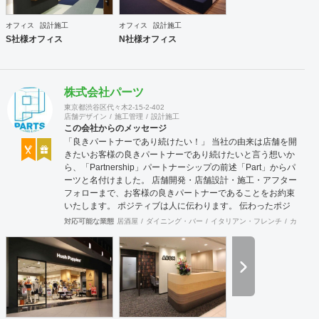
オフィス
設計施工
オフィス
設計施工
S社様オフィス
N社様オフィス
株式会社パーツ
東京都渋谷区代々木2-15-2-402
店舗デザイン
施工管理
設計施工
この会社からのメッセージ
「良きパートナーであり続けたい！」 当社の由来は店舗を開
きたいお客様の良きパートナーであり続けたいと言う想いか
ら、「Partnership」パートナーシップの前述「Part」からパ
ーツと名付けました。 店舗開発・店舗設計・施工・アフター
フォローまで、お客様の良きパートナーであることをお約束
いたします。 ポジティブは人に伝わります。 伝わったポジ
ティブが幸せを呼び込み、呼び込んだ幸せが、さらに大きな
対応可能な業態
居酒屋
ダイニング・バー
イタリアン・フレンチ
カフェ・
幸せとなって返って来る。 500店以上のOPENを見届けた当
社ならではの実績をご確認下さい。 <a
href="https://www.partsinc.co.jp/">https://www.partsinc.co.jp/</a>