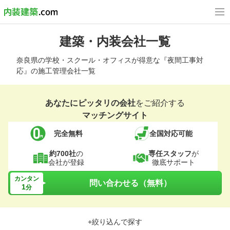
建築・内装会社一覧
奈良県の学校・スクール・オフィスが得意な『夜間工事対
応』の施工管理会社一覧
あなたにピッタリの会社
をご紹介する
マッチングサイト
完全無料
全国対応可能
約700社
の
専任スタッフ
が
会社が登録
徹底サポート
カンタン
問い合わせる（無料）
1
分
+絞り込んで探す