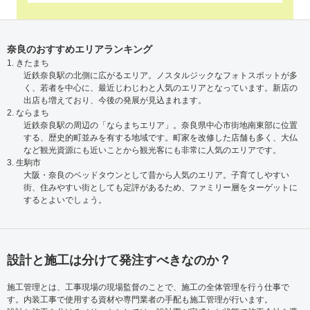
奈良のおすすめエリアランキング
1. きたまち
近鉄奈良駅の北側に広がるエリア。ノスタルジックなフォトスポットが多
く、若者を中心に、最近じわじわと人気のエリアとなっています。新店の
出店も増えており、今後の発展が見込まれます。
2. ならまち
近鉄奈良駅の周辺の「ならまちエリア」。奈良県中心市街地南東部に位置
する、歴史的町並みを有する地域です。町家を改修した店舗も多く、大仏
など観光資源にも近いことから観光客にも非常に人気のエリアです。
3. 生駒市
大阪・奈良のベッドタウンとして昔から人気のエリア。子育てしやすい
街、住みやすい街としても定評があるため、ファミリー層をターゲットに
するとよいでしょう。
設計と施工は分けて発注すべきなのか？
施工管理とは、工事現場の現場監督のことで、施工の全体管理を行う仕事で
す。内装工事で使用する資材や専門業者の手配も施工管理が行います。