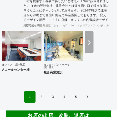
い方を提案する存在でありたいと考え2017年に設立されまし
た。 従来の設計会社・建設会社とは違う切り口で様々な面白
そうなことにチャレンジしております。 2024年時点で北海
道から沖縄まで全国16拠点で事業展開しております。 変え
るデザイン部門・・・主に店舗・オフィスの内装設計デザイ
ン及び施工をお客様と一緒に創り上げます。 Hybrid電気工事
対応可能な業態
居酒屋
ダイニング・バー
イタリアン・フレンチ
カフェ・
部門・・・「電気工事士」+「もう一つの専門職」で人材不
足が深刻化する現場に柔軟に対応します。 自社請け可能職種
内装工事 インテリアデザイン事務所 その他設計 その他建設
サポート 対応可能エリア 北海道・仙台・関東・名古屋・九
州・沖縄コンストラクションマネジメント業務は月単位で出
張常駐対応可能です。
オフィス
設計施工
カフェ・パン・ケーキ
設計施工
Aコールセンター様
複合商業施設
1
2
3
4
5
お店の出店、改装、退店は