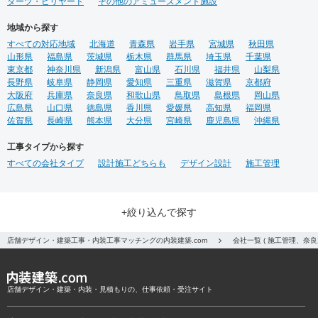
ダーツ・ビリヤード
その他のアミューズメント施設
地域から探す
すべての対応地域
北海道
青森県
岩手県
宮城県
秋田県
山形県
福島県
茨城県
栃木県
群馬県
埼玉県
千葉県
東京都
神奈川県
新潟県
富山県
石川県
福井県
山梨県
長野県
岐阜県
静岡県
愛知県
三重県
滋賀県
京都府
大阪府
兵庫県
奈良県
和歌山県
鳥取県
島根県
岡山県
広島県
山口県
徳島県
香川県
愛媛県
高知県
福岡県
佐賀県
長崎県
熊本県
大分県
宮崎県
鹿児島県
沖縄県
工事タイプから探す
すべての会社タイプ
設計施工どちらも
デザイン設計
施工管理
+絞り込んで探す
店舗デザイン・建築工事・内装工事マッチングの内装建築.com
会社一覧 ( 施工管理、奈
店舗デザイン・建築・内装・見積もりの、仕事依頼・受注サイト