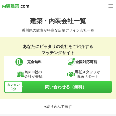
建築・内装会社一覧
香川県の飲食が得意な店舗デザイン会社一覧
あなたにピッタリの会社
をご紹介する
マッチングサイト
完全無料
全国対応可能
約700社
の
専任スタッフ
が
会社が登録
徹底サポート
カンタン
問い合わせる（無料）
1
分
+絞り込んで探す