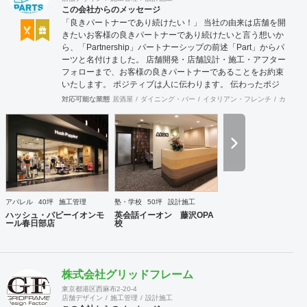
この会社からのメッセージ
「良きパートナーであり続けたい！」 当社の由来は店舗を開
きたいお客様の良きパートナーであり続けたいと言う想いか
ら、「Partnership」パートナーシップの前述「Part」からパ
ーツと名付けました。 店舗開発・店舗設計・施工・アフター
フォローまで、お客様の良きパートナーであることをお約束
いたします。 ポジティブは人に伝わります。 伝わったポジ
ティブが幸せを呼び込み、呼び込んだ幸せが、さらに大きな
対応可能な業態
居酒屋
ダイニング・バー
イタリアン・フレンチ
カフェ・
幸せとなって返って来る。 500店以上のOPENを見届けた当
社ならではの実績をご確認下さい。 <a
href="https://www.partsinc.co.jp/">https://www.partsinc.co.jp/</a>
アパレル
40坪
施工管理
塾・学校
50坪
設計施工
ハッシュ・パピーイオンモ
英会話イーオン 藤沢OPA
ール春日部店
校
株式会社グリッドフレーム
東京都港区西麻布2-20-4
店舗デザイン
施工管理
設計施工