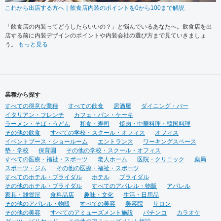
これから出店する方へ｜飲食店内装のポイントを0から100まで解説
「飲食店の内装ってどうしたらいいの？」と悩んでいるあなたへ。飲食店を出
店する前に内装デザインのポイントや内装会社の選び方まで見ていきましょ
う。
もっと見る
業種から探す
すべての得意な業種
すべての飲食
居酒屋
ダイニング・バー
イタリアン・フレンチ
カフェ・パン・ケーキ
ラーメン・そば・うどん
和食・寿司
焼肉・中華料理・韓国料理
その他の飲食
すべての学校・スクール・オフィス
オフィス
イベントブース・ショールーム
エントランス
ワーキングスペース
塾・学校
保育園
その他の学校・スクール・オフィス
すべての医療・福祉・スポーツ
老人ホーム
医院・クリニック
薬局
スポーツ・ジム
その他の医療・福祉・スポーツ
すべてのホテル・ブライダル
ホテル
ブライダル
その他のホテル・ブライダル
すべてのアパレル・物販
アパレル
家具・雑貨屋
食料品店
趣味・文化
生活・日用品
その他のアパレル・物販
すべての美容
美容院
サロン
その他の美容
すべてのアミューズメント施設
パチンコ
カラオケ