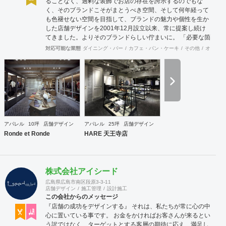
ることなく、過剰な装飾でお店の存在を誇示するのでもな
く、そのブランドこそがまとうべき空間、そして何年経って
も色褪せない空間を目指して、ブランドの魅力や個性を生か
した店舗デザインを2001年12月設立以来、常に提案し続け
てきました。よりそのブランドらしい佇まいに。 「必要な箇
所に、必要なデザインを」 2012年からはさらにその思いを
対応可能な業態
ダイニング・バー
カフェ・パン・ケーキ
その他
オフィス
発展させ、店舗デザインに限らず、グラフィックデザインか
らブランディングまで総合的にブランドの出店をバックアッ
プできる体制も整えてきました。そのブランドにとってまず
何を優先すべきか、何が本当に必要なのか、そこをきちんと
アドバイスできる会社でありたいと思っています。 業務内容
・店舗設計（物販店／飲食店／美容室など） ・ブランディン
グ及びディレクション業務 ・出店におけるトータルデザイン
・住宅リノベーション ・家具及び什器デザイン
アパレル
10坪
店舗デザイン
アパレル
25坪
店舗デザイン
Ronde et Ronde
HARE 天王寺店
株式会社アイシード
広島県広島市南区段原3-3-11
店舗デザイン
施工管理
設計施工
この会社からのメッセージ
『店舗の成功をデザインする』 それは、私たちが常に心の中
心に置いている事です。 お金をかければお客さんが来るとい
う訳ではなく、ターゲットとする客層の期待に応え、満足し