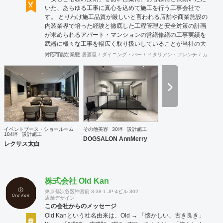
いた、あらゆる工事に真心を込めて施工を行う工事会社で
す。 とりわけ施工品質が厳しいと言われる店舗や商業施設の
内装業界で培った経験と徹底した工程管理と安全対策の計画
が求められるアパート・マンションの営繕修繕の工事実績を
武器に様々な工事を幅広く取り扱いしていることが当社の大
きな特徴です。
対応可能な業態
居酒屋
ダイニング・バー
イタリアン・フレンチ
カフェ・
イベントブース・ショールーム
その他美容
30坪
設計施工
184坪
設計施工
DOGSALON AnnMerry
レクサス太白
株式会社 Old Kan
東京都渋谷区神宮前 3-38-1 JP-4ビル 302
店舗デザイン
この会社からのメッセージ
Old Kanという社名由来は、Old → 「懐かしい、古き良き」