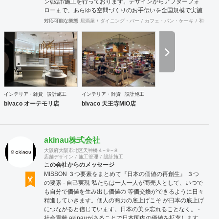
ン/設計/施工を行っております。デザインからアフターフォ
ローまで、あらゆる空間づくりのお手伝いを全国規模で実施
できます。上海にもオフィスがございますので、中国での実
対応可能な業態
居酒屋
ダイニング・バー
カフェ・パン・ケーキ
和食・寿
施も可能です。
インテリア・雑貨
設計施工
インテリア・雑貨
設計施工
bivaco オーテモリ店
bivaco 天王寺MiO店
akinau株式会社
大阪府大阪市北区天神橋４−９−８
店舗デザイン
施工管理
設計施工
この会社からのメッセージ
MISSON ３つ要素をまとめて『日本の価値の再創生』 ３つ
の要素 · 自己実現 私たちは一人一人が商売人として、いつで
も自分で価値を生み出し価値の 等価交換ができるように日々
精進していきます。個人の商力の底上げこそ が日本の底上げ
につながると信じています。日本の美を忘れることなく。 ·
社会貢献 akinauがあることで日本国内の価値を拡充します。