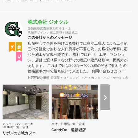
株式会社 ジオクル
愛知県稲沢市高重西町４３－２
店舗デザイン
施工管理
設計施工
この会社からのメッセージ
店舗中心で全国を飛び回る弊社では多能工職人による工事範
囲の分担化で無駄な人件費等が不要な為、お客様の予算に応
じた施工が実現可能です。 弊社では住宅、工場、マンショ
ン、店舗に渡り様々な分野での幅広い建築経験や、提案力が
あります。 これまでには200万〜700万程の開きで他社との
価格競争の中で勝ち抜いて来ました。 お問い合わせは メー
ル（tenperhide31@icloud.com）からも承ります。 その他：
対応可能な業態
居酒屋
ダイニング・バー
カフェ・パン・ケーキ
和食・寿
道具商 愛知県公安委員会許可 第542642304700号
カフェ・パン・ケーキ
生活・日用品
施工管理
28.84坪
施工管理
Can★Do 道頓堀店
リボンの古城カフェ