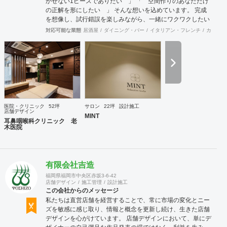
かせない1ピースでありたい 」 「 空間作りのあなただけ
の正解を形にしたい 」 そんな想いを込めています。 完成
を想像し、試行錯誤を楽しみながら、 ​一緒にワクワクしたい
と思っています。
対応可能な業態
居酒屋
ダイニング・バー
イタリアン・フレンチ
カフェ・
医院・クリニック
52坪
サロン
22坪
設計施工
店舗デザイン
MINT
耳鼻咽喉科クリニック 老
木医院
有限会社吉造
福岡県福岡市中央区赤坂3-6-42
店舗デザイン
施工管理
設計施工
この会社からのメッセージ
私たちは直営店舗を経営することで、常に市場の変化とニー
ズを敏感に感じ取り、情報と概念を更新し続け、生きた店舗
デザインを心がけています。 店舗デザインにおいて、単にデ