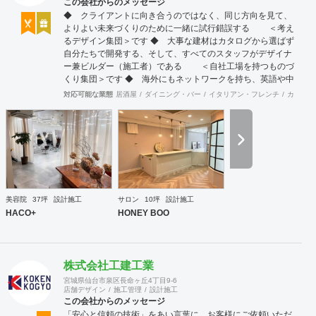
この会社からのメッセージ
◆ クライアントに向き合うのではなく、同じ方向を見て、
よりよい未来づくりのために一緒に試行錯誤する ＜考え
るデザイン集団＞です ◆ 大事な建材はカタログから選ばず
自分たちで開発する、そして、すべてのスタッフがデザイナ
ー兼ビルダー（施工者）である ＜自社工場を持つものづ
くり集団＞です ◆ 海外にもネットワークを持ち、英語や中
国語に堪能なスタッフたちが、海外から国内への出店をスム
対応可能な業態
居酒屋
ダイニング・バー
イタリアン・フレンチ
カフェ・
ーズに実現させる ＜国境のない設計集団＞です 設計施
工案件、設計＋造作物の案件、施工案件、造作物制作など、
多様な請負形態が可能です。工場では金属を中心にさまざま
な素材を用いた制作が可能で、例えば通常デザイン性とは無
縁な特定防火設備（鉄扉）などにも高いデザイン性を施すこ
とも可能です。 GRIDFRAME とりかえのきかない空間
https://gridframe.co.jp/ Synes(シネス) 霧のようなやわらか
な空間 http://synes.jp/ SOTOCHIKU 時間の蓄積を取り
美容院
37坪
設計施工
サロン
10坪
設計施工
込む空間 https://sotochiku.com/
HACO+
HONEY BOO
株式会社工建工業
宮城県仙台市泉区長命ヶ丘4丁目9-6
店舗デザイン
施工管理
設計施工
この会社からのメッセージ
「安心と信頼の技術」をあい言葉に、お客様にご依頼いただ