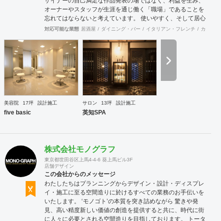
ザイナーの自己満足な作品発表の場ではなく、利益を生み、
オーナーやスタッフが生涯を通じ働く「職場」であることを
忘れてはならないと考えています。 使いやすく、そして居心
地がよく、時代の流れに左右されない強さを持った店舗デザ
対応可能な業態
居酒屋
ダイニング・バー
イタリアン・フレンチ
カフェ・
インを私たちは提案します。 また、グループ会社に不動産事
業と開業コンサルティング事業をそなえており、テナント・
出店地選びや資金調達から実践に基づいたサポートが可能で
す。 まずはお気軽に、ご相談ください。
美容院
17坪
設計施工
サロン
13坪
設計施工
five basic
英知SPA
株式会社モノグラフ
東京都世田谷区上馬4-4-6 葵上馬ビル3F
店舗デザイン
この会社からのメッセージ
わたしたちはプランニングからデザイン・設計・ディスプレ
イ・施工に至る空間造りに於けるすべての業務のお手伝いを
いたします。 ‘モノゴト’の本質を突き詰めながら 驚きや発
見、高い精度新しい価値の創造を提供すると共に、時代に街
に人々に必要とされる空間造りを目指しております。 トータ