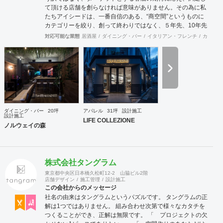
て頂ける店舗を創らなければ意味がありません。その為に私
たちアイシードは、一番自信のある、“商空間”というものに
カテゴリーを絞り、創って終わりではなく、５年先、10年先
を見据えながら、お客様のサクセスパートナーとして、成功
対応可能な業態
居酒屋
ダイニング・バー
イタリアン・フレンチ
カフェ・
する店創りを提供します。
ダイニング・バー
20坪
アパレル
31坪
設計施工
設計施工
LIFE COLLEZIONE
ノルウェイの森
株式会社タングラム
東京都中央区日本橋久松町12-2 山脇ビル2階
店舗デザイン
施工管理
設計施工
この会社からのメッセージ
社名の由来はタングラムというパズルです。 タングラムの正
解は1つではありません。 組み合わせ次第で様々なカタチを
つくることができ、正解は無限です。 「 プロジェクトの欠