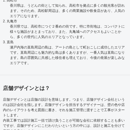
1. 高松市
香川県は、うどんの街として知られ、高松市を拠点に多くの観光客が訪れ
ます。そのため、高松駅周辺は、多くの商業施設や飲食店があり、人気の
エリアになります。
2. 丸亀市
香川県では、高松市につぐ２番めの街です。特に市街地は、コンパクトに
様々な施設がまとまっており、また、丸亀城へのアクセスもよいことか
ら、多くの世代に人気のエリアとなっています。
3. 直島
瀬戸内海の直島周辺の島は、アートの島として町おこしに成功したエリア
です。直島周辺にも魅力的な島は多くありますが、一番人気は直島になり
ます。島の雰囲気に共感した移住者も増えており、今後の発展が楽しみな
エリアです。
店舗デザインとは？
店舗デザインとは店舗の設計を意味します。つまり、店舗デザイン会社という
のは設計会社を指します。店舗デザインを担当するデザイナーは、壁の色や店
内のレイアウトを考え図面に書き、それを施工管理に渡すことで工事がスター
トします。
内装工事では設計施工一括で請け負うことが可能な会社に依頼することも多い
ですが、店舗デザインにこだわりたいという方の中には、設計と施工を分けて