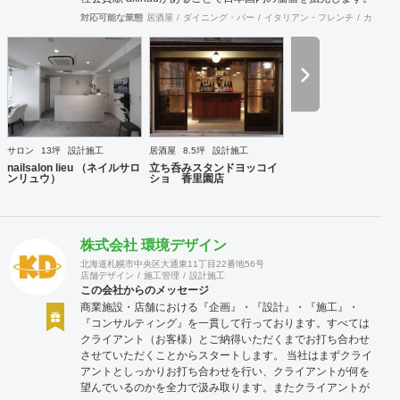
そして世界に誇れる 国として日本の価値を輸出し続けていき
対応可能な業態
居酒屋
ダイニング・バー
イタリアン・フレンチ
カフェ・
ます。もちろん地球にやさしく、 人にもやさしく。 · 利益追
求 私たちは現段階ではお金というものが価値の目安として標
準とされる 時代で利益を追求し、まずは自社が幸せになるこ
とを約束します。 並行して売り上げも追求します。理由は自
社だけでなくそれに関係する 全ての会社や人々にも売り上げ
をつくることでお金というものをめぐる ように行動します。
社会にたくされた使命 今の日本は世界的にも元気がない。こ
れは自分本意に人生をまっとうできない人たちが多く存在す
サロン
13坪
設計施工
居酒屋
8.5坪
設計施工
るからであると想像できる。今社会で必要とされる人材、主
nailsalon lieu （ネイルサロ
立ち呑みスタンドヨッコイ
体性をもって自身の考えで行動できる。夢を大きく持って
ンリュウ）
ショ 香里園店
日々の鍛錬を怠らない。人を育て明るい未来の日本をつくり
だす。 VISSON 『商うをおもしろく。』 誰に? 自分のもって
いる素質、他にはできないこと、その本質をみつけていく。
自信をもち後悔しない人生を送るために。まだ気づいていな
株式会社 環境デザイン
いあなたに送る。 何を? 誰しもその人しかもっていない個性
北海道札幌市中央区大通東11丁目22番地56号
が存在する。その個性を最大にいかした商いをみつけだし生
店舗デザイン
施工管理
設計施工
み出していく。小商いだっていい、個人が幸せであり直接届
この会社からのメッセージ
けることのできる範囲での人も幸せにできるのだから。 どう
商業施設・店舗における『企画』・『設計』・『施工』・
やって? akinauは人生100年100事業を掲げて100年続くよう
『コンサルティング』を一貫して行っております。すべては
な商いを生み出し続けていく。そのヒントは社内だけではな
クライアント（お客様）とご納得いただくまでお打ち合わせ
く関係する全ての人と考えて創り出す。そのために
させていただくことからスタートします。 当社はまずクライ
akinautalkなど会話のなかから発生するおもしろアイデアを
アントとしっかりお打ち合わせを行い、クライアントが何を
尊重し、実行しつづけていく。 コンセプト ビジョンと顧客
望んでいるのかを全力で汲み取ります。またクライアントが
が身近に感じれるように