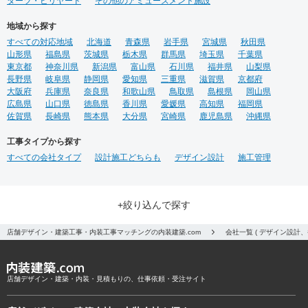
ダーツ・ビリヤード
その他のアミューズメント施設
地域から探す
すべての対応地域
北海道
青森県
岩手県
宮城県
秋田県
山形県
福島県
茨城県
栃木県
群馬県
埼玉県
千葉県
東京都
神奈川県
新潟県
富山県
石川県
福井県
山梨県
長野県
岐阜県
静岡県
愛知県
三重県
滋賀県
京都府
大阪府
兵庫県
奈良県
和歌山県
鳥取県
島根県
岡山県
広島県
山口県
徳島県
香川県
愛媛県
高知県
福岡県
佐賀県
長崎県
熊本県
大分県
宮崎県
鹿児島県
沖縄県
工事タイプから探す
すべての会社タイプ
設計施工どちらも
デザイン設計
施工管理
+絞り込んで探す
店舗デザイン・建築工事・内装工事マッチングの内装建築.com
会社一覧 ( デザイン設計
店舗デザイン・建築・内装・見積もりの、仕事依頼・受注サイト