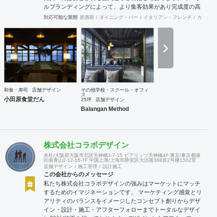
ルブランディングによって、より集客効果があり完成度の高
い店舗計画を行います。商品について、販売方法についてま
対応可能な業態
居酒屋
ダイニング・バー
イタリアン・フレンチ
カフェ・
で話し合う事も多く、お客様と共に皆が幸せになれる空間作
りを第一にしています。 お気軽にご相談ください。
和食・寿司
店舗デザイン
その他学校・スクール・オフィ
ス
小田原食堂だん
25坪
店舗デザイン
Balangan Method
株式会社コラボデザイン
本社/大阪府大阪市北区天神橋1-7-15 ビアリッツ天神橋4F 東京/東京都港
区南青山2-12-16-7F 中国上海/上海市静安区大沽路368弄2号楼1502室
店舗デザイン
施工管理
設計施工
この会社からのメッセージ
私たち株式会社コラボデザインの強みはマーケットにマッチ
するためのイマジネーションです。 マーケティング感覚とリ
アリティのバランスをイメージしたコンセプト創りからデザ
イン・設計・施工・アフターフォローまでトータルなデザイ