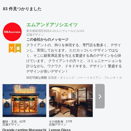
83 件見つかりました
エムアンドアソシエイツ
東京都新宿区四谷4-10ユニヴェールビル101
店舗デザイン
この会社からのメッセージ
クライアントの、拘りを体現する、専門店を数多く、デザイ
ンし、実現しております。 ただカッコいいデザインではな
く、そこに顧客満足度を与える繁盛する為のデザインを心掛
けています。 クライアントの方々と、コミュニケーションを
計りながら、ワクワク、ドキドキする、デザイン！ 繁盛する
デザインが良いデザイン！
対応可能な業態
居酒屋
ダイニング・バー
イタリアン・フレンチ
カフェ・
趣味・文化
42坪
その他飲食
27坪
店舗デザイン
店舗デザイン
Grande cantina Muraguchi
Lemon Glass