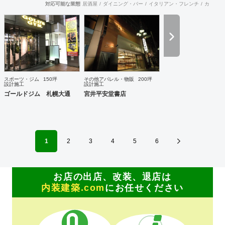
思い描いていることをどのように表現していいのかお困りの
対応可能な業態
居酒屋
ダイニング・バー
イタリアン・フレンチ
カフェ・
ときは、お打ち合せ時クライアントからのご要望をこれまで
培ってきた当社ならではのノウハウでご提案いたします。
スポーツ・ジム
150坪
その他アパレル・物販
200坪
設計施工
設計施工
ゴールドジム 札幌大通
宮井平安堂書店
1
2
3
4
5
6
お店の出店、改装、退店は
内装建築.com
にお任せください