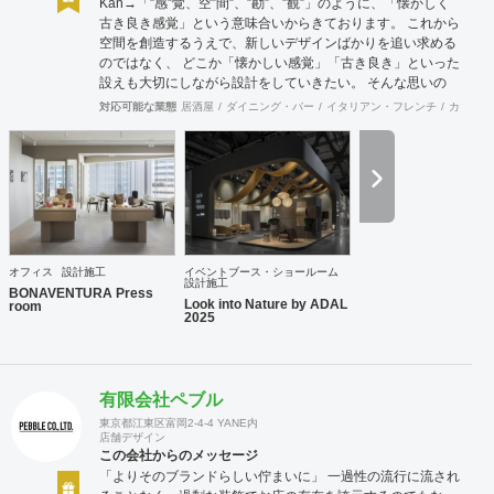
Kan→「”感”覚、空”間”、”勘”、”観”」のように、「懐かしく
古き良き感覚」という意味合いからきております。 これから
空間を創造するうえで、新しいデザインばかりを追い求める
のではなく、 どこか「懐かしい感覚」「古き良き」といった
設えも大切にしながら設計をしていきたい。 そんな思いの
下、日々クライアント様、そしてその空間を使うお客様に幸
対応可能な業態
居酒屋
ダイニング・バー
イタリアン・フレンチ
カフェ・
せを提供できるようなデザインを心がけて日々精進しており
ます。 Old Kan 浦田 晶平 Shohei Urata https://old-kan.jp
Instagram：https://www.instagram.com/old_kan_/?hl=ja
shohei_urata@old-kan.jp 〒150-0001 東京都渋谷区神宮前
3-38-1 JP-4ビル 302
オフィス
設計施工
イベントブース・ショールーム
設計施工
BONAVENTURA Press
Look into Nature by ADAL
room
2025
有限会社ペブル
東京都江東区富岡2-4-4 YANE内
店舗デザイン
この会社からのメッセージ
「よりそのブランドらしい佇まいに」 一過性の流行に流され