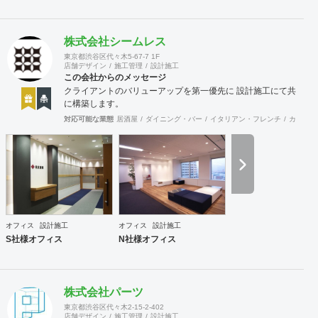
株式会社シームレス
東京都渋谷区代々木5-67-7 1F
店舗デザイン
施工管理
設計施工
この会社からのメッセージ
クライアントのバリューアップを第一優先に 設計施工にて共
に構築します。
対応可能な業態
居酒屋
ダイニング・バー
イタリアン・フレンチ
カフェ・
オフィス
設計施工
オフィス
設計施工
S社様オフィス
N社様オフィス
株式会社パーツ
東京都渋谷区代々木2-15-2-402
店舗デザイン
施工管理
設計施工