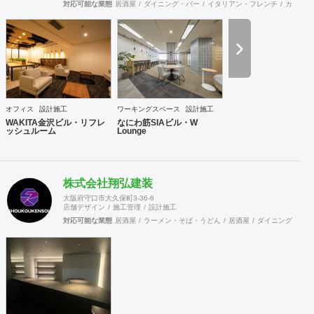
築古物件に対して用途転換(コンバージョン)を積極的に提案
対応可能な業態
居酒屋
ダイニング・バー
イタリアン・フレンチ
カフェ・
まして 今後公共施設への導入も可能になりました。
するなどし、収益構造の再構築提案などを行う機会も増えて
┻┳┻┳┻┳┻┳┻┳┻┳┻┳┻┳┻┳┻┳ 導入事例は
います。 私たちのビジネスの根底には「ClientFirst=すべて
ATC2F セレッソ大阪オフィシャルCafe ATCグリーエコプラ
はクライアントのために」という考え方があり、クライアン
ザ TOYOTA春日部、NHK渋谷 、ソニー、中部電力、渋谷ヒ
トからの要望やニーズに対して考え抜く姿勢を徹底すること
カリエ 東京ベジスタイル 東京鉄道博物館 エビスフードホ
で、期待以上の結果を出していきたいと考えています。 【事
ール 渋谷DOTS、テンプホールディングなど 最近はオフィ
業内容】 1. 既存建築物のリモデルに関する企画、設計 2. 既
ス家具だけでなく店舗、飲食、住宅リノベーションまで 幅広
存建築物のリモデルに関する工事請負業務 3. オフィスの企
くプロデュースしています。 ┻┳┻┳┻┳┻┳┻┳┻┳┻┳
画、レイアウト、設計 4. 宿泊施設、商業施設等の企画、設計
★TVCM https://youtu.be/6_JELhk7OrQ ★Insta
オフィス
設計施工
ワーキングスペース
設計施工
5. ディスプレイの企画、設計 6. 全各号に関する施工、管
https://www.instagram.com/explore/tags/パレットハウスジャ
WAKITA金沢ビル・リフレ
なにわ筋SIAビル・W
理、プロジェクトマネジメント
ッシュルーム
Lounge
パン/?hl=ja ★ヤフーNEWS
https://news.yahoo.co.jp/byline/tanakaatsuo/20170210-
00067545/ ┻┳┻┳┻┳┻┳┻┳┻┳┻┳┻┳┻┳┻┳
【百聞は一見にしかず】色々語るより 実際に私達が作る仕事
株式会社翔弘建装
や空間見て下さい！！！ 工場もオフィスも開放しています。
製造現場を見ながらお客様とクリエーターが 一緒になって
大阪府守口市大久保町3-36-6
店舗デザイン
施工管理
設計施工
(^^)で空間を作れるのが ┏━━┓ ┃田田┣━┓
対応可能な業態
居酒屋
ラーメン・そば・うどん
居酒屋
ダイニング・バー
古材でつくる 心地い〜(^^)家具と空間 ┃田田┃田┃
Factory＆Cafe*showroom（月〜土）AM9〜PM6 株式会社 パ
レットハウスジャパン http://pallethouse.wpblog.jp/
■P■A■L■L■E■T■H■O■U■S■E■J■A■P■A■N■■■■■■■■■■■■
〒578-0921 大阪府東大阪市水走3-3-7 TEL 072-966-8010
FAX 072-966-8020 pallet.house.japan@gmail.com