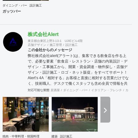
ダイニング・バー
設計施工
ガッツバー
株式会社Alert
東京都台東区上野3-13-1 UJIEビル4階
店舗デザイン
施工管理
設計施工
この会社からのメッセージ
弊社株式会社alert(アラート)は、集客できる飲食店を作る上
で、必要な要素「飲食店・レストラン・店舗の内装設計・デ
ザイン・工事施工から、開業・資金調達・物件探し・店舗デ
ザイン・設計施工・ロゴ・ネット販促」をすべてサポート！
Alert’s 4A「相対する」お客様と直接に相対する営業だけでな
く、技術職人、デスクで働くスタッフも含め全員で情報を共
有し確かな物を供給します。「歩み寄る」問題解決のために
対応可能な業態
居酒屋
ダイニング・バー
イタリアン・フレンチ
カフェ・
は双方が歩み寄ることが大切です。どんな些細な事でも結構
ですので先ずはご相談下さい。互いに歩み寄りましょう。
「歩き出す」これまでお客様の理想を最後まで形にして歩み
続けて来ました。ここから新しい一歩を共に歩き始めましょ
う。「溢れ出る」希望と活気に満ち溢れたお店に沢山の人が
溢れる事が私共の望む何よりの幸せです。 店舗内装工事・新
築工事・飲食、インドアゴルフ等の店舗開発コンサルタント
／全国47都道府県に多数の加盟拠点あり
焼肉・中華料理・韓国料理
建築
設計施工