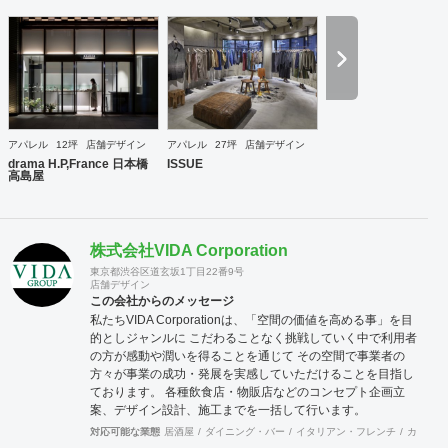
アパレル
12坪
店舗デザイン
アパレル
27坪
店舗デザイン
drama H.P,France 日本橋
ISSUE
高島屋
株式会社VIDA Corporation
東京都渋谷区道玄坂1丁目22番9号
店舗デザイン
この会社からのメッセージ
私たちVIDA Corporationは、「空間の価値を高める事」を目
的としジャンルに こだわることなく挑戦していく中で利用者
の方が感動や潤いを得ることを通じて その空間で事業者の
方々が事業の成功・発展を実感していただけることを目指し
ております。 各種飲食店・物販店などのコンセプト企画立
案、デザイン設計、施工までを一括して行います。
対応可能な業態
居酒屋
ダイニング・バー
イタリアン・フレンチ
カフェ・