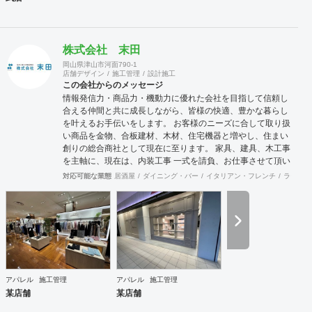
株式会社 末田
岡山県津山市河面790-1
店舗デザイン
施工管理
設計施工
この会社からのメッセージ
情報発信力・商品力・機動力に優れた会社を目指して信頼し
合える仲間と共に成長しながら、皆様の快適、豊かな暮らし
を叶えるお手伝いをします。 お客様のニーズに合して取り扱
い商品を金物、合板建材、木材、住宅機器と増やし、住まい
創りの総合商社として現在に至ります。 家具、建具、木工事
を主軸に、現在は、内装工事 一式を請負、お仕事させて頂い
ております。 お客様に接するときも、実直に仕事と向き合う
対応可能な業態
居酒屋
ダイニング・バー
イタリアン・フレンチ
ラーメン
ときも、商品力とスピーディーに情報を集約、発信する流通
の原点を基盤に、人に優しい住空間の創出の実現に向け、積
極的行動、目標と達成、社内外の信頼できる仲間とお互いを
高めながら、業界全体の底上げ、活性化に努め成長していき
たいと思います。
アパレル
施工管理
アパレル
施工管理
某店舗
某店舗