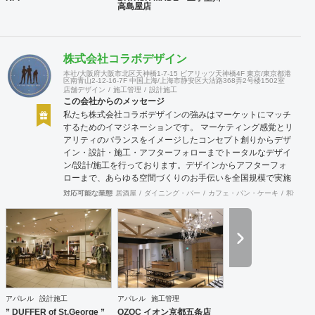
高島屋店
株式会社コラボデザイン
本社/大阪府大阪市北区天神橋1-7-15 ビアリッツ天神橋4F 東京/東京都港
区南青山2-12-16-7F 中国上海/上海市静安区大沽路368弄2号楼1502室
店舗デザイン
施工管理
設計施工
この会社からのメッセージ
私たち株式会社コラボデザインの強みはマーケットにマッチ
するためのイマジネーションです。 マーケティング感覚とリ
アリティのバランスをイメージしたコンセプト創りからデザ
イン・設計・施工・アフターフォローまでトータルなデザイ
ン/設計/施工を行っております。デザインからアフターフォ
ローまで、あらゆる空間づくりのお手伝いを全国規模で実施
できます。上海にもオフィスがございますので、中国での実
対応可能な業態
居酒屋
ダイニング・バー
カフェ・パン・ケーキ
和食・寿
施も可能です。
アパレル
設計施工
アパレル
施工管理
” DUFFER of St.George ”
OZOC イオン京都五条店