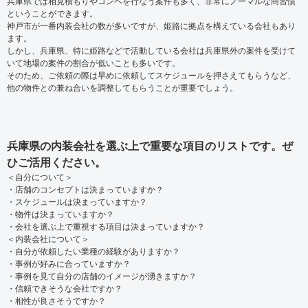
兵庫県では相見積もりやコンペを行なう案件も多く、非常にノーマルな商習慣
ということができます。
神戸市が一番内装会社の数が多いですが、姫路に拠点を構えている会社もあり
ます。
しかし、兵庫県、特に姫路などで活動している会社は兵庫県外の案件を受けて
いて地場の案件の割合が低いことも多いです。
そのため、ご依頼の際は早めに依頼してスケジュールを押さえてもらうなど、
他の物件との兼ね合いを調整してもらうことが重要でしょう。
兵庫県の内装会社を選ぶ上で重要な項目のリストです。ぜ
ひご活用ください。
＜自分について＞
・店舗のコンセプトは決まっていますか？
・スケジュールは決まっていますか？
・物件は決まっていますか？
・会社を選ぶ上で重視する項目は決まっていますか？
＜内装会社について＞
・自分が依頼したい業種の経験がありますか？
・事例が好みに合っていますか？
・事例を見て自分の店舗のイメージが湧きますか？
・信頼できそうな会社ですか？
・相性が良さそうですか？