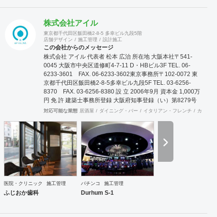
株式会社アイル
東京都千代田区飯田橋2-8-5 多幸ビル九段5階
店舗デザイン
施工管理
設計施工
この会社からのメッセージ
株式会社 アイル 代表者 松本 広治 所在地 大阪本社〒541-
0045 大阪市中央区道修町4-7-11 D・HBビル3F TEL. 06-
6233-3601 FAX. 06-6233-3602東京事務所〒102-0072 東
京都千代田区飯田橋2-8-5多幸ビル九段5F TEL. 03-6256-
8370 FAX. 03-6256-8380 設 立 2006年9月 資本金 1,000万
円 免 許 建築士事務所登録 大阪府知事登録（い）第8279号
建築業許可 大阪府知事登録（般-20）第131632号 屋外広告
対応可能な業態
居酒屋
ダイニング・バー
イタリアン・フレンチ
カフェ・
業登録 大阪府知事登録 第20102号 事業案内 商業空間・看板
の設置及び施工、ビルリノベーション、メンテナンス、現状
復旧工事、環境機器販売 取引銀行 三菱東京UFJ銀行 心斎橋
支店 近畿大阪銀行 本町営業部 大阪信用金庫 西支店
医院・クリニック
施工管理
パチンコ
施工管理
ふじおか歯科
Durhum S-1