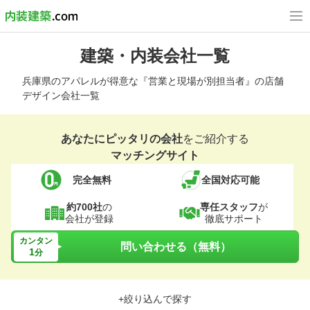
建築・内装会社一覧
兵庫県のアパレルが得意な『営業と現場が別担当者』の店舗
デザイン会社一覧
あなたにピッタリの会社
をご紹介する
マッチングサイト
完全無料
全国対応可能
約700社
の
専任スタッフ
が
会社が登録
徹底サポート
カンタン
問い合わせる（無料）
1
分
+絞り込んで探す