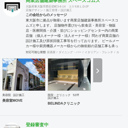
商業店舗建築事務所 スペースコムズ
大阪府東大阪市西石切町3-6-14 コスモB.L.D-2F
店舗デザイン
施工管理
設計施工
この会社からのメッセージ
東大阪市に拠点が御座います商業店舗建築事務所スペースコ
ムズと申します。 店舗物件選びから飲食店・美容室・物販
店・医療関係・介護・並びにショッピングセンター内の商業
店舗 （個人オーナー様・法人オーナー様）問わず商業店舗の
設計施工及び原状回復工事等を行っております。 ビールメー
カー様や厨房機器メーカー様からの御依頼の店舗工事も承っ
ております。 御予算及び動線・デザインをトータルに最良の
対応可能な業態
居酒屋
ダイニング・バー
イタリアン・フレンチ
カフェ・
御提案させて頂いており 設計から施工・デザインまでをトー
タルにサポート致しますので一度御見積りさせて頂ければ幸
いです。 施工例に付きましては当社ホームページを拝見して
頂ければ御確認出来ますので！宜しくお願いします。
美容院
設計施工
医院・クリニック
52坪
設計施工
美容室MOVE
BELINDAクリニック
登録審査中