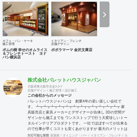
カフェ・パン・ケーキ
イタリアン・フレンチ
施工管理
店舗デザイン
ポムの樹 幸せのオムライス
ポポラマーマ 金沢文庫店
＆フレンチトースト ヨド
バシ横浜店
株式会社パレットハウスジャパン
大阪府東大阪市水走3-3-7
店舗デザイン
施工管理
設計施工
この会社からのメッセージ
パレットハウスジャパンは 創業4年の若い楽しい会社で
す。 ┻┳┻┳┻┳┻┳┻┳┻┳┻┳┳┻┳┻┳┻┳┻┳ 家
具販売店と家具メーカーとデザイナーが合体し 3Dの空間デ
ザインから施工までを ワンスストップで行う大変珍しいトー
タルインテリアプロダクトです。 一社でほぼすべてが出来る
ので仕事が早くコストも安くあがりますが 最大のメリットは
統一感です。 ┻┳┻┳┻┳┻┳┻┳┻┳┻┳ 一般的に店舗
対応可能な業態
居酒屋
ダイニング・バー
イタリアン・フレンチ
カフェ・