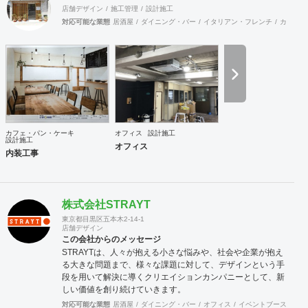
店舗デザイン
施工管理
設計施工
対応可能な業態
居酒屋
ダイニング・バー
イタリアン・フレンチ
カフェ・
カフェ・パン・ケーキ
オフィス
設計施工
設計施工
オフィス
内装工事
株式会社STRAYT
東京都目黒区五本木2-14-1
店舗デザイン
この会社からのメッセージ
STRAYTは、人々が抱える小さな悩みや、社会や企業が抱え
る大きな問題まで、様々な課題に対して、デザインという手
段を用いて解決に導くクリエイションカンパニーとして、新
しい価値を創り続けていきます。
対応可能な業態
居酒屋
ダイニング・バー
オフィス
イベントブース・ショ