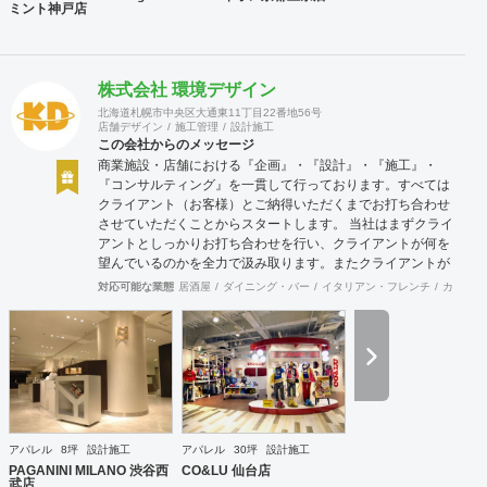
ミント神戸店
株式会社 環境デザイン
北海道札幌市中央区大通東11丁目22番地56号
店舗デザイン
施工管理
設計施工
この会社からのメッセージ
商業施設・店舗における『企画』・『設計』・『施工』・
『コンサルティング』を一貫して行っております。すべては
クライアント（お客様）とご納得いただくまでお打ち合わせ
させていただくことからスタートします。 当社はまずクライ
アントとしっかりお打ち合わせを行い、クライアントが何を
望んでいるのかを全力で汲み取ります。またクライアントが
思い描いていることをどのように表現していいのかお困りの
対応可能な業態
居酒屋
ダイニング・バー
イタリアン・フレンチ
カフェ・
ときは、お打ち合せ時クライアントからのご要望をこれまで
培ってきた当社ならではのノウハウでご提案いたします。
アパレル
8坪
設計施工
アパレル
30坪
設計施工
PAGANINI MILANO 渋谷西
CO&LU 仙台店
武店