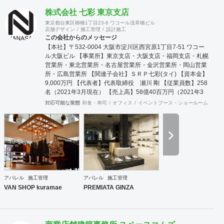
株式会社 七彩 東京支店
東京都台東区柳橋1丁目23-6 ワコール浅草橋ビル
店舗デザイン
施工管理
設計施工
この会社からのメッセージ
【本社】〒532-0004 大阪市淀川区西宮原1丁目7-51 ワコー
ル大阪ビル 【事業所】東京支店・大阪支店・福岡支店・札幌
営業所・東北営業所・名古屋営業所・金沢営業所・岡山営業
所・広島営業所 【関連子会社】ＳＲＰ七彩(タイ) 【資本金】
9,000万円 【代表者】代表取締役 瀬川 剛 【従業員数】258
名（2021年3月現在） 【売上高】58億40百万円（2021年3
月期） 【主要得意先】全国主要百貨店、アパレルメーカー、
対応可能な業態
和食・寿司
オフィス
イベントブース・ショールーム
エン
問屋、各種専門店、 全国主要ファッションチ
ェーン店、デザイン設計事務所、各種学校、病医院な
ど
アパレル
施工管理
アパレル
施工管理
VAN SHOP kuramae
PREMIATA GINZA