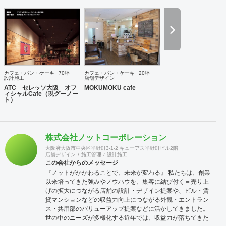
ができるまで設計・施工・家具什器・ディスプレイから 宣伝
広告などそれぞれ別の業社なので 連携を取るのがとても大変
でお金と時間と手間を かけた割にはカラーバランスや統一感
がイマイチという物件もありますよね
┻┳┻┳┻┳┻┳┻┳┻┳┻┳┻┳┻┳┻┳ 弊社は元々店
舗・オフィス・家庭家具・雑貨など で20億円以上の販売実
績がある家具販売会社がベースで 現在はオリジナル製造工場
とデザイナーもおり 一社で”まるごと”家具・什器中心に内装
カフェ・パン・ケーキ
70坪
カフェ・パン・ケーキ
20坪
デザイン・施工 店内ディスプレイの小物雑貨や植栽、看板か
設計施工
店舗デザイン
らメニュウ、ショップカードまで ワンストップのトータルコ
ATC セレッソ大阪 オフ
MOKUMOKU cafe
ィシャルCafe（現グーノー
ーディネートで店舗が作れます。
ト）
┻┳┻┳┻┳┻┳┻┳┻┳┻┳ オリジナル家具製造部門では
女性も含め若手の職人たちが ハンドメイドで企業から譲渡さ
れた古材をリユースして ダメージ感をなるべく残し質感の高
いヴィンテージ系家具・什器・内装材や雑貨から 空間を作っ
株式会社ノットコーポレーション
ています。材料が廃古材で均一では無く 同じものは2度とつ
大阪府大阪市中央区平野町3-1-2 キューアス平野町ビル2階
くれませんし多少割れたり,ヒビがあったりします。 その辺
店舗デザイン
施工管理
設計施工
は理解していただけるようお願いします。
この会社からのメッセージ
┻┳┻┳┻┳┻┳┻┳
『ノットがかかわることで、未来が変わる』 私たちは、創業
┻┳┻┳┻┳┻┳┻┳┻┳┻┳ コンセプトは大きく言えば
以来培ってきた強みやノウハウを、集客に結び付く＝売り上
【人にも地球にも優しい空間】 具体的には【お客様だけでな
げの拡大につながる店舗の設計・デザイン提案や、ビル・賃
くスタッフも居心地の良い楽しい空間】 アメリカンエコデザ
貸マンションなどの収益力向上につながる外観・エントラン
インでチョッとゆるくて楽しい空間を作っています。(^^)
ス・共用部のバリューアップ提案などに活かしてきました。
┻┳┻┳┻┳┻┳┻┳┻┳┻┳┻┳┻┳┻┳┻┳┻┳┻┳ 3
世の中のニーズが多様化する近年では、収益力が落ちてきた
月1日より大阪府認定の【エコ良品ネクスト】にも選定され