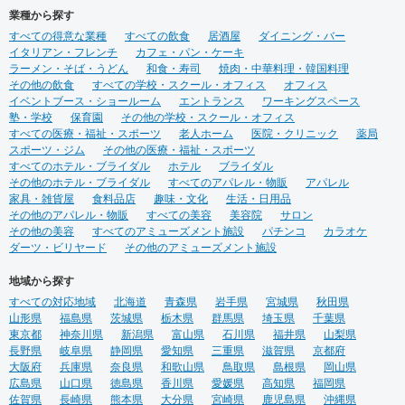
業種から探す
すべての得意な業種
すべての飲食
居酒屋
ダイニング・バー
イタリアン・フレンチ
カフェ・パン・ケーキ
ラーメン・そば・うどん
和食・寿司
焼肉・中華料理・韓国料理
その他の飲食
すべての学校・スクール・オフィス
オフィス
イベントブース・ショールーム
エントランス
ワーキングスペース
塾・学校
保育園
その他の学校・スクール・オフィス
すべての医療・福祉・スポーツ
老人ホーム
医院・クリニック
薬局
スポーツ・ジム
その他の医療・福祉・スポーツ
すべてのホテル・ブライダル
ホテル
ブライダル
その他のホテル・ブライダル
すべてのアパレル・物販
アパレル
家具・雑貨屋
食料品店
趣味・文化
生活・日用品
その他のアパレル・物販
すべての美容
美容院
サロン
その他の美容
すべてのアミューズメント施設
パチンコ
カラオケ
ダーツ・ビリヤード
その他のアミューズメント施設
地域から探す
すべての対応地域
北海道
青森県
岩手県
宮城県
秋田県
山形県
福島県
茨城県
栃木県
群馬県
埼玉県
千葉県
東京都
神奈川県
新潟県
富山県
石川県
福井県
山梨県
長野県
岐阜県
静岡県
愛知県
三重県
滋賀県
京都府
大阪府
兵庫県
奈良県
和歌山県
鳥取県
島根県
岡山県
広島県
山口県
徳島県
香川県
愛媛県
高知県
福岡県
佐賀県
長崎県
熊本県
大分県
宮崎県
鹿児島県
沖縄県