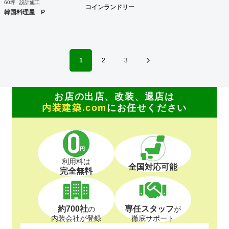
60坪
設計施工
コインランドリー
韓国料理屋 P
1
2
3
お店の出店、改装、退店は
内装建築.com
にお任せください
利用料は
全国対応可能
完全無料
約700社
専任スタッフ
の
が
内装会社が登録
徹底サポート