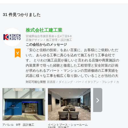
31 件見つかりました
株式会社工建工業
宮城県仙台市泉区長命ヶ丘4丁目9-6
店舗デザイン
施工管理
設計施工
この会社からのメッセージ
「安心と信頼の技術」をあい言葉に、お客様にご依頼いただ
いた、あらゆる工事に真心を込めて施工を行う工事会社で
す。 とりわけ施工品質が厳しいと言われる店舗や商業施設の
内装業界で培った経験と徹底した工程管理と安全対策の計画
が求められるアパート・マンションの営繕修繕の工事実績を
武器に様々な工事を幅広く取り扱いしていることが当社の大
きな特徴です。
対応可能な業態
居酒屋
ダイニング・バー
イタリアン・フレンチ
カフェ・
アパレル
9坪
設計施工
イベントブース・ショールーム
184坪
設計施工