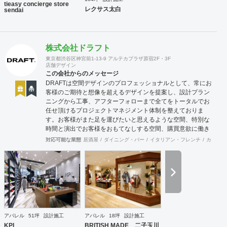
tieasy concierge store
レクサス太白
sendai
株式会社ドラフト
東京都渋谷区神宮前1-13-9 アルテカプラザ原宿2F・3F
店舗デザイン
この会社からのメッセージ
DRAFTは空間デザインのプロフェッショナルとして、常にお
客様のご期待と想像を超えるデザインを提案し、設計プラン
ニングから工事、アフターフォローまで全てをトータルでお
任せ頂けるプロジェクトマネジメント体制を整えておりま
す。お客様がまた足を運びたいと思えるような空間、特別な
時間と演出でお客様をおもてなしする空間、購買意欲に働き
かけるレイアウトとVMD、ブランド力を高める空間演出な
対応可能な業態
居酒屋
ダイニング・バー
イタリアン・フレンチ
カフェ・
ど、多くの方々に満足していただける店舗デザインに自信を
持っております。 ご希望されるイメージ、コストに関する不
安要素、 新規オープン、移転・改装に関するスケジュール、
ほか不明点など、まずはお気軽にお問い合わせください。
アパレル
51坪
設計施工
アパレル
18坪
設計施工
KPI
BRITISH MADE 二子玉川