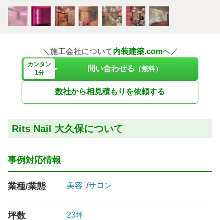
＼施工会社について
内装建築.com
へ／
カンタン
問い合わせる
（無料）
1
分
数社から相見積もりを依頼する
Rits Nail 大久保について
事例対応情報
業種/業態
美容
サロン
坪数
23坪