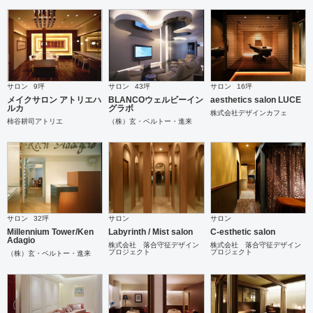
サロン
9坪
サロン
43坪
サロン
16坪
メイクサロン アトリエハ
BLANCOウェルビーイン
aesthetics salon LUCE
ルカ
グラボ
株式会社デザインカフェ
柿谷耕司アトリエ
（株）玄・ベルトー・進来
サロン
32坪
サロン
サロン
Millennium Tower/Ken
Labyrinth / Mist salon
C-esthetic salon
Adagio
株式会社 落合守征デザイン
株式会社 落合守征デザイン
プロジェクト
プロジェクト
（株）玄・ベルトー・進来