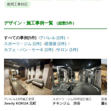
夜間工事対応
デザイン・施工事例一覧
（総数5件）
すべての事例(5件)
アパレル (1件)
スポーツ・ジム (1件)
居酒屋 (1件)
カフェ・パン・ケーキ (1件)
サロン (1件)
アパレル
13坪
施工管理
スポーツ・ジム
20坪
設計施工
居酒屋
Jwerly KOKUA 元町
チキンジム 渋谷
藤が