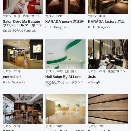
サロン
83坪
店舗デザイン
サロン
22坪
サロン
30坪
Salon Dore Ma Beaute
KARADA peony 恵比寿
KARADA factory 赤坂
サロンドール マ・ボーテ
H・I・Design inc.
H・I・Design inc.
Studio TORA & Partners
サロン
25坪
サロン
14坪
設計施工
サロン
43坪
店舗デザイン
eternal nail
Nail Salon By ALLure
JuJu
H・I・Design inc.
株式会社アッシュ・プランニ
office gN
ング
サロン
36坪
サロン
36坪
サロン
7坪