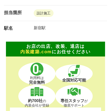
担当箇所
設計施工
駅名
新宿駅
お店の出店、改装、退店は
内装建築.com
にお任せください
利用料は
全国対応可能
完全無料
約700社
専任スタッフ
の
が
内装会社が登録
徹底サポート