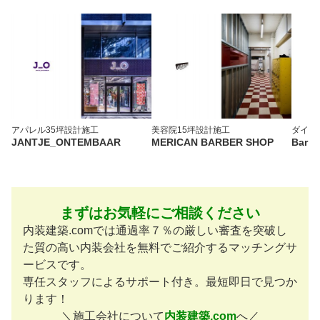
アパレル
35坪
設計施工
美容院
15坪
設計施工
ダイニ
JANTJE_ONTEMBAAR
MERICAN BARBER SHOP
Bar T
まずはお気軽にご相談ください
内装建築.comでは通過率７％の厳しい審査を突破し
た質の高い内装会社を無料でご紹介するマッチングサ
ービスです。
専任スタッフによるサポート付き。最短即日で見つか
ります！
＼施工会社について
内装建築.com
へ／