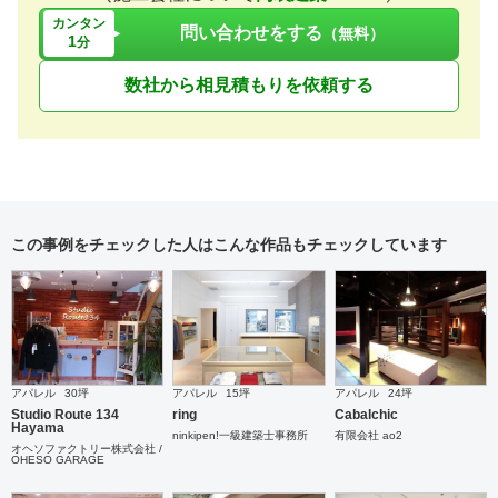
カンタン
問い合わせをする
（無料）
1
分
数社から相見積もりを依頼する
この事例をチェックした人はこんな作品もチェックしています
アパレル
30坪
アパレル
15坪
アパレル
24坪
Studio Route 134
ring
Cabalchic
Hayama
ninkipen!一級建築士事務所
有限会社 ao2
オヘソファクトリー株式会社 /
OHESO GARAGE