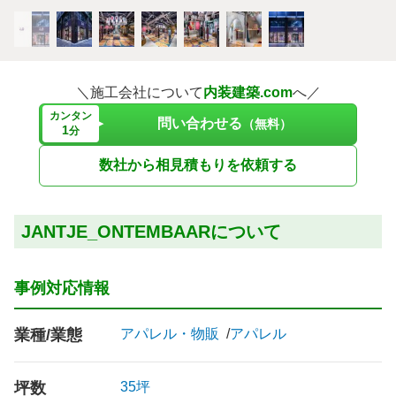
＼施工会社について
内装建築.com
へ／
カンタン
問い合わせる
（無料）
1
分
数社から相見積もりを依頼する
JANTJE_ONTEMBAARについて
事例対応情報
業種/業態
アパレル・物販
アパレル
坪数
35坪