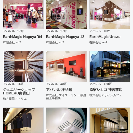
アパレル
17坪
アパレル
17坪
アパレル
10坪
EarthMagic Nagoya '04
EarthMagic Nagoya 12
EarthMagic Urawa
有限会社 ao2
有限会社 ao2
有限会社 ao2
アパレル
16坪
アパレル
40坪
アパレル
120坪
ジュエリーショップ
アパレル 洋品館
原宿シカゴ 神宮前店
HOMERO南青山
株式会社 マイズ・ワン 一級建
株式会社デザインカフェ
築士事務所
柿谷耕司アトリエ