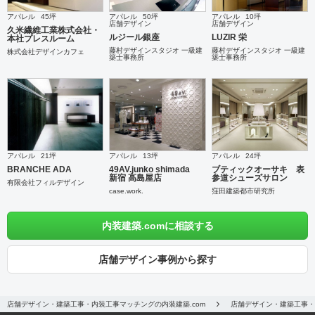
アパレル
45坪
アパレル
50坪
アパレル
10坪
店舗デザイン
店舗デザイン
久米繊維工業株式会社・
ルジール銀座
LUZIR 栄
本社プレスルーム
藤村デザインスタジオ 一級建
藤村デザインスタジオ 一級建
株式会社デザインカフェ
築士事務所
築士事務所
アパレル
21坪
アパレル
13坪
アパレル
24坪
BRANCHE ADA
49AV.junko shimada
ブティックオーサキ 表
新宿 高島屋店
参道シューズサロン
有限会社フィルデザイン
case.work.
窪田建築都市研究所
内装建築.comに相談する
店舗デザイン事例から探す
店舗デザイン・建築工事・内装工事マッチングの内装建築.com
店舗デザイン・建築工事・