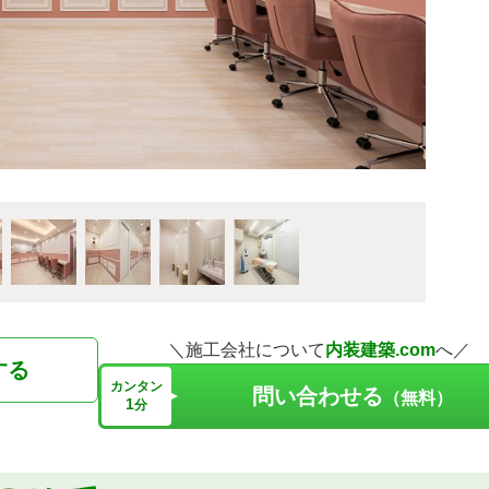
＼施工会社について
内装建築.com
へ／
する
カンタン
問い合わせる
（無料）
1
分