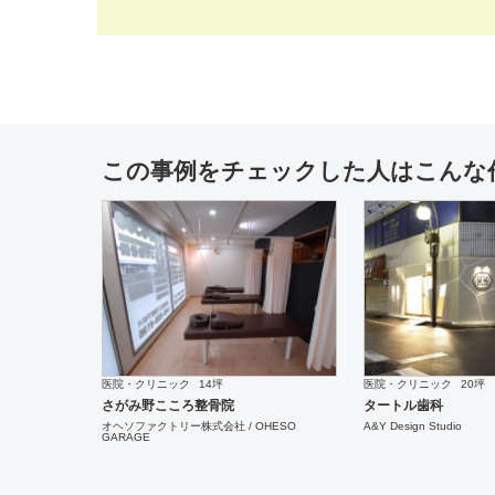
その他飲食
10坪
設計施工
カフェ・パン・ケーキ
施工
鳥さみ
しロといロいロ
この事例をチェックした人はこんな
ダイニング・バー
20坪
設計施工
ワーキングスペース
設計施
Wine Maison Ropp
Azure Oosaka Base
医院・クリニック
14坪
医院・クリニック
20坪
さがみ野こころ整骨院
タートル歯科
オヘソファクトリー株式会社 / OHESO
A&Y Design Studio
GARAGE