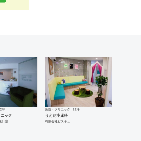
工
92坪
医院・クリニック
32坪
リニック
うえだ小児科
設計室
有限会社ビスキュ