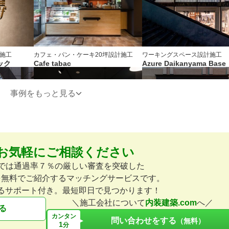
施工
カフェ・パン・ケーキ
20坪
設計施工
ワーキングスペース
設計施工
ック
Cafe tabac
Azure Daikanyama Base
事例をもっと見る
お気軽にご相談ください
カフェ・パン・ケーキ
設計施工
その他飲食
設計施工
FAITH COFFＥE
くしふく
omでは通過率７％の厳しい審査を突破した
を無料でご紹介するマッチングサービスです。
るサポート付き。最短即日で見つかります！
＼施工会社について
内装建築.com
へ／
る
カンタン
問い合わせをする
（無料）
1
分