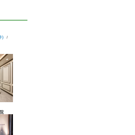
件)
工
院