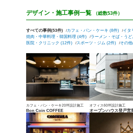
デザイン・施工事例一覧
（総数53件）
すべての事例(53件)
カフェ・パン・ケーキ (8件)
イタ
焼肉・中華料理・韓国料理 (4件)
ラーメン・そば・うどん 
医院・クリニック (12件)
スポーツ・ジム (2件)
その他
カフェ・パン・ケーキ
20坪
設計施工
オフィス
60坪
設計施工
Bon Coin COFFEE
オープンハウス登戸営