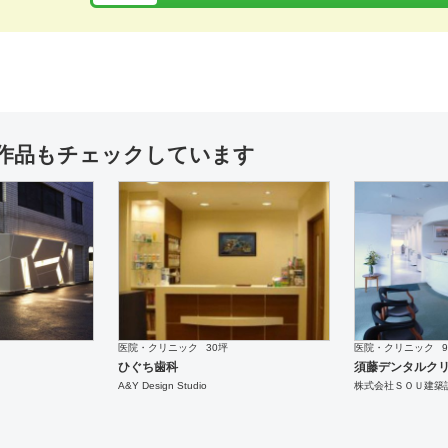
管理
カフェ・パン・ケーキ
設計施工
和食・寿司
20坪
設計施工
スチームパンクカフェ秘密結社薔
焼き肉 たれ源
薇十字団
作品もチェックしています
工
医院・クリニック
90坪
設計施工
医院・クリニック
92坪
設計施
大阪 Mods Clinic
Mods Clinic
医院・クリニック
30坪
医院・クリニック
ひぐち歯科
須藤デンタルク
A&Y Design Studio
株式会社ＳＯＵ建築