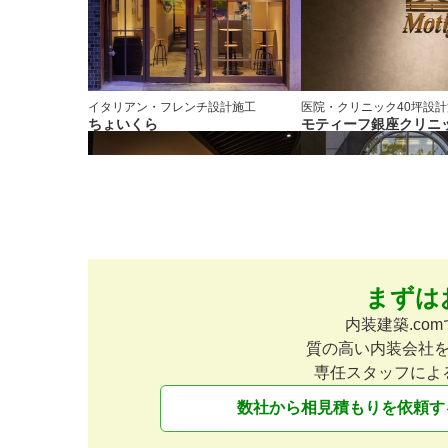
イタリアン・フレンチ
設計施工
医院・クリニック
40坪
設計
ちょいくら
モティーフ銀座クリニ
まずは
和食・寿司
設計施工
アパレル
設計施工
銀座 嘉．YHOSHI
Sパワーギア
内装建築.c
質の高い内装会社
専任スタッフによ
数社から相見積もりを依頼す