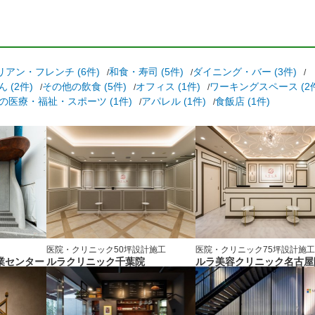
リアン・フレンチ (6件)
和食・寿司 (5件)
ダイニング・バー (3件)
(2件)
その他の飲食 (5件)
オフィス (1件)
ワーキングスペース (2
の医療・福祉・スポーツ (1件)
アパレル (1件)
食飯店 (1件)
医院・クリニック
50坪
設計施工
医院・クリニック
75坪
設計施
業センター
ルラクリニック千葉院
ルラ美容クリニック名古屋