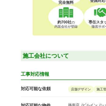
全国対応
完全無料
約700社
専任スタ
の
内装会社が登録
徹底サポ
施工会社について
工事対応情報
対応可能な依頼
店舗デザイン
施工
対応可能な物件
路面店
ビルイン
シ