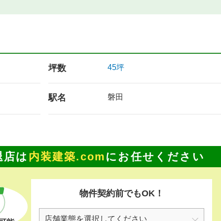
坪数
45坪
駅名
磐田
退店は
内装建築.com
にお任せください
物件契約前でもOK！