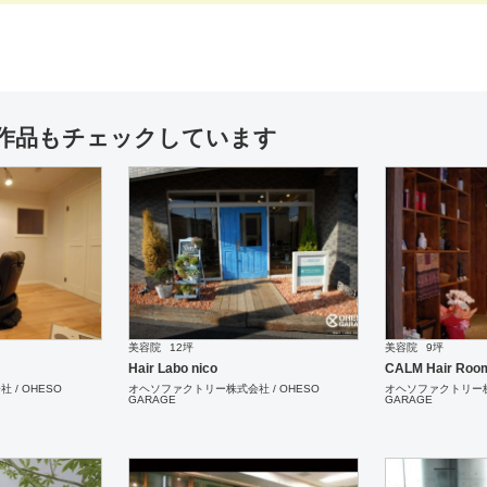
作品もチェックしています
美容院
12坪
美容院
9坪
Hair Labo nico
CALM Hair Roo
/ OHESO
オヘソファクトリー株式会社 / OHESO
オヘソファクトリー株式
GARAGE
GARAGE