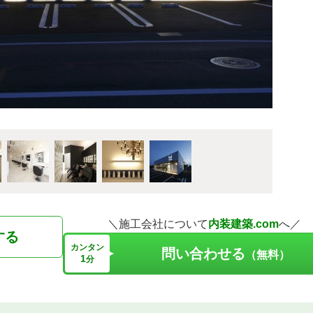
＼施工会社について
内装建築.com
へ／
する
カンタン
問い合わせる
（無料）
1
分