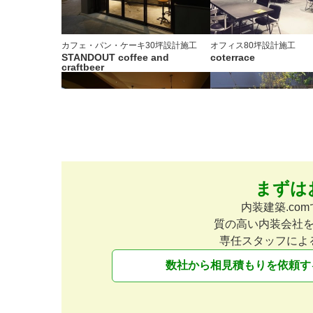
カフェ・パン・ケーキ
30坪
設計施工
オフィス
80坪
設計施工
STANDOUT coffee and
coterrace
craftbeer
まずは
美容院
100坪
店舗デザイン
美容院
30坪
設計施工
GRAND ushiwakamaru
Elin
内装建築.c
質の高い内装会社
専任スタッフによ
数社から相見積もりを依頼す