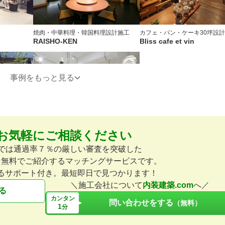
焼肉・中華料理・韓国料理
設計施工
カフェ・パン・ケーキ
30坪
設
RAISHO-KEN
Bliss cafe et vin
事例をもっと見る
お気軽にご相談ください
美容院
25坪
設計施工
Vivant hair design
omでは通過率７％の厳しい審査を突破した
を無料でご紹介するマッチングサービスです。
るサポート付き。最短即日で見つかります！
＼施工会社について
内装建築.com
へ／
る
カンタン
問い合わせをする
（無料）
1
分