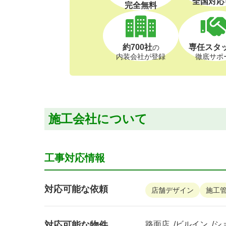
全国対応
完全無料
約700社
専任スタ
の
内装会社が登録
徹底サポ
施工会社について
工事対応情報
対応可能な依頼
店舗デザイン
施工
対応可能な物件
路面店
ビルイン
シ