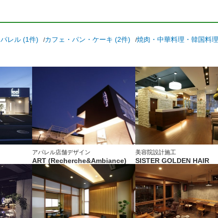
パレル (1件)
カフェ・パン・ケーキ (2件)
焼肉・中華料理・韓国料理 
アパレル
店舗デザイン
美容院
設計施工
ART (Recherche&Ambiance)
SISTER GOLDEN HAIR