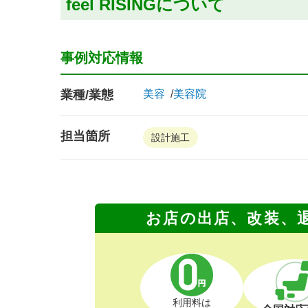
feel RISINGについて
事例対応情報
業種/業態
美容
美容院
担当箇所
設計施工
お店の出店、改装、
利用料は