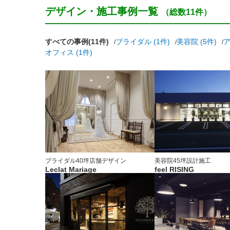
デザイン・施工事例一覧
（総数11件）
すべての事例(11件)
ブライダル (1件)
美容院 (5件)
ア
オフィス (1件)
ブライダル
40坪
店舗デザイン
美容院
45坪
設計施工
Leclat Mariage
feel RISING