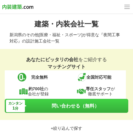
建築・内装会社一覧
新潟県のその他[医療・福祉・スポーツ]が得意な『夜間工事
対応』の設計施工会社一覧
あなたにピッタリの会社
をご紹介する
マッチングサイト
完全無料
全国対応可能
約700社
の
専任スタッフ
が
会社が登録
徹底サポート
カンタン
問い合わせる（無料）
1
分
+絞り込んで探す