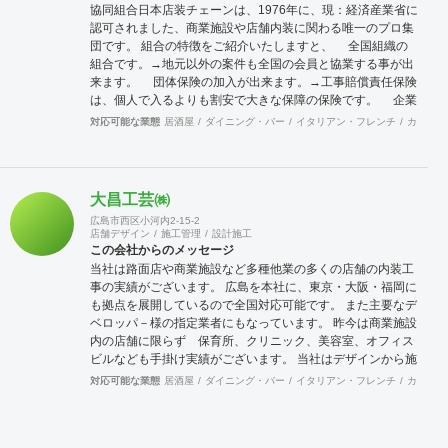
協同組合日本店装チェーンは、1976年に、現：経済産業省に
認可されました、商業施設や店舗内装に関わる唯一のプロ集
団です。 組合の特徴をご紹介いたしますと、 全国組織の
組合です。→地元以外の案件も全国の会員と協業する事が出
来ます。 団体保険の加入が出来ます。→工事賠償責任保険
は、個人で入るよりも割安で大きな保障の保険です。 企業
訪問活動（クリニック）→会員企業を訪問し、その強みや仕
対応可能な業態
居酒屋
ダイニング・バー
イタリアン・フレンチ
カフェ・
組みまた企業戦略等を学ぶ合う事が出来ます。 店舗ジャパ
ンに加入出来ます。→マッチンクサイトの運営と情報発信に
より新規開拓の期待が持てます。 これらのことは、全国に点
在する会員が組織的に活動しているからこそ可能となること
大昌工芸㈱
で、会員企業が増えれば、尚更の事です。 景気に左右されが
広島市西区小河内2-15-2
ちな建設業界に於いて、勝ち残るためには、会員同士の情報
店舗デザイン
施工管理
設計施工
交換を行いながら、組織的に活動を行う事が重要です。 ネッ
この会社からのメッセージ
トでなんでも情報が集まる時代の中、実際に顔を合わせ、意
当社は路面店や商業施設など多種他業の多くの店舗の内装工
見交換することでより強固な絆を築きあげて行きます。 当組
事の実績がございます。 広島を本社に、東京・大阪・福岡に
合は、全国組織の利点を生かしてますます活発に活動して行
も拠点を展開しているので全国対応可能です。 また主要なデ
きます。ご賛同頂ける、同業者様のご加入をお待ちして居り
ベロッパ－様の指定業者にもなっています。 昨今は商業施設
ます。
内の店舗に限らず 保育所、クリニック、美容室、オフィス
ビルなども手掛け実績がございます。 当社はデザインから施
工、アフターフォローまでを基本的にワンストップにて対応
対応可能な業態
居酒屋
ダイニング・バー
イタリアン・フレンチ
カフェ・
させていただいております ので各ステップによる担当者変更
が無く、設計から施工までがスムーズに進行します。 どうぞ
よろしくお願いいたします。