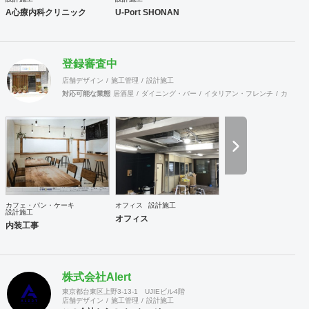
A心療内科クリニック
U-Port SHONAN
登録審査中
店舗デザイン
施工管理
設計施工
対応可能な業態
居酒屋
ダイニング・バー
イタリアン・フレンチ
カフェ・
カフェ・パン・ケーキ
オフィス
設計施工
設計施工
オフィス
内装工事
株式会社Alert
東京都台東区上野3-13-1 UJIEビル4階
店舗デザイン
施工管理
設計施工