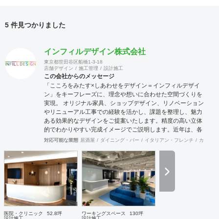
5 件見つかりました
インフィルデザイン株式会社
東京都世田谷区船橋1-3-18
店舗デザイン
施工管理
設計施工
この会社からのメッセージ
「こころをみたす×しあわせをデザイン＝インフィルデザイ
ン」をキーフレーズに、理念や想いに合わせた空間づくりを
実現。 オリジナル家具、ショップデザイン、リノベーション
やリニューアル工事での経験を活かし、課題を整理し、魅力
ある効果的なデザインをご提案いたします。精度の高い立体
的でわかりやすい完成イメージでご説明します。近年は、各
地域の自治体様からエリア全体の構想や空き施設の有効利用
対応可能な業態
居酒屋
ダイニング・バー
イタリアン・フレンチ
カフェ・
など、町おこしを含めての企画・プランが増えており、好評
をいただいています。 連携スタッフには経験豊富な一級建築
士もおりますので、立地に合わせた集客できる施設・店舗づ
くりを事業構想から、デザイン・設計・工事監理までサポー
トさせていただきます。
医院・クリニック
52.8坪
ワーキングスペース
130坪
設計施工
設計施工