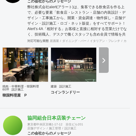
この会社からのメッセージ
弊社株式会社alert(アラート)は、集客できる飲食店を作る上
で、必要な要素「飲食店・レストラン・店舗の内装設計・デ
ザイン・工事施工から、開業・資金調達・物件探し・店舗デ
ザイン・設計施工・ロゴ・ネット販促」をすべてサポート！
Alert’s 4A「相対する」お客様と直接に相対する営業だけでな
く、技術職人、デスクで働くスタッフも含め全員で情報を共
有し確かな物を供給します。「歩み寄る」問題解決のために
対応可能な業態
居酒屋
ダイニング・バー
イタリアン・フレンチ
カフェ・
は双方が歩み寄ることが大切です。どんな些細な事でも結構
ですので先ずはご相談下さい。互いに歩み寄りましょう。
「歩き出す」これまでお客様の理想を最後まで形にして歩み
続けて来ました。ここから新しい一歩を共に歩き始めましょ
う。「溢れ出る」希望と活気に満ち溢れたお店に沢山の人が
溢れる事が私共の望む何よりの幸せです。 店舗内装工事・新
築工事・飲食、インドアゴルフ等の店舗開発コンサルタント
／全国47都道府県に多数の加盟拠点あり
焼肉・中華料理・韓国料理
建築
設計施工
60坪
設計施工
コインランドリー
韓国料理屋 P
協同組合日本店装チェーン
東京都中央区京橋1-17-12 吉住ビル201
店舗デザイン
施工管理
設計施工
この会社からのメッセージ