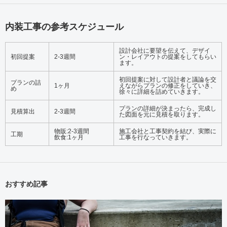
内装工事の参考スケジュール
設計会社に要望を伝えて、デザイ
初回提案
2-3週間
ン・レイアウトの提案をしてもらい
ます。
初回提案に対して設計者と議論を交
プランの詰
1ヶ月
えながらプランの修正をしていき、
め
徐々に詳細を詰めていきます。
プランの詳細が決まったら、完成し
見積算出
2-3週間
た図面を元に見積を取ります。
物販:2-3週間
施工会社と工事契約を結び、実際に
工期
飲食:1ヶ月
工事を行なっていきます。
おすすめ記事