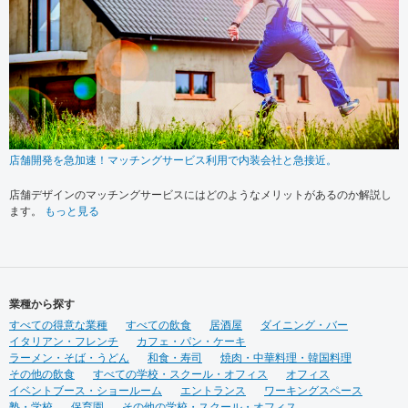
店舗開発を急加速！マッチングサービス利用で内装会社と急接近。
店舗デザインのマッチングサービスにはどのようなメリットがあるのか解説し
ます。
もっと見る
業種から探す
すべての得意な業種
すべての飲食
居酒屋
ダイニング・バー
イタリアン・フレンチ
カフェ・パン・ケーキ
ラーメン・そば・うどん
和食・寿司
焼肉・中華料理・韓国料理
その他の飲食
すべての学校・スクール・オフィス
オフィス
イベントブース・ショールーム
エントランス
ワーキングスペース
塾・学校
保育園
その他の学校・スクール・オフィス