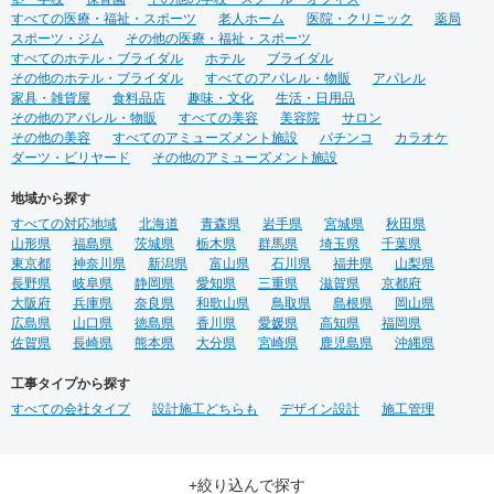
すべての医療・福祉・スポーツ
老人ホーム
医院・クリニック
薬局
スポーツ・ジム
その他の医療・福祉・スポーツ
すべてのホテル・ブライダル
ホテル
ブライダル
その他のホテル・ブライダル
すべてのアパレル・物販
アパレル
家具・雑貨屋
食料品店
趣味・文化
生活・日用品
その他のアパレル・物販
すべての美容
美容院
サロン
その他の美容
すべてのアミューズメント施設
パチンコ
カラオケ
ダーツ・ビリヤード
その他のアミューズメント施設
地域から探す
すべての対応地域
北海道
青森県
岩手県
宮城県
秋田県
山形県
福島県
茨城県
栃木県
群馬県
埼玉県
千葉県
東京都
神奈川県
新潟県
富山県
石川県
福井県
山梨県
長野県
岐阜県
静岡県
愛知県
三重県
滋賀県
京都府
大阪府
兵庫県
奈良県
和歌山県
鳥取県
島根県
岡山県
広島県
山口県
徳島県
香川県
愛媛県
高知県
福岡県
佐賀県
長崎県
熊本県
大分県
宮崎県
鹿児島県
沖縄県
工事タイプから探す
すべての会社タイプ
設計施工どちらも
デザイン設計
施工管理
+絞り込んで探す