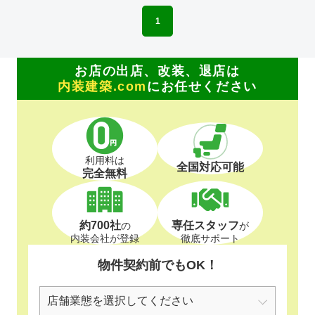
1
お店の出店、改装、退店は
内装建築.com
にお任せください
利用料は
全国対応可能
完全無料
約700社
専任スタッフ
の
が
内装会社が登録
徹底サポート
物件契約前でもOK！