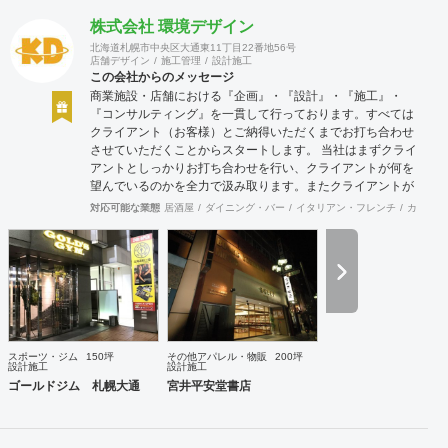
株式会社 環境デザイン
北海道札幌市中央区大通東11丁目22番地56号
店舗デザイン
施工管理
設計施工
この会社からのメッセージ
商業施設・店舗における『企画』・『設計』・『施工』・
『コンサルティング』を一貫して行っております。すべては
クライアント（お客様）とご納得いただくまでお打ち合わせ
させていただくことからスタートします。 当社はまずクライ
アントとしっかりお打ち合わせを行い、クライアントが何を
望んでいるのかを全力で汲み取ります。またクライアントが
思い描いていることをどのように表現していいのかお困りの
対応可能な業態
居酒屋
ダイニング・バー
イタリアン・フレンチ
カフェ・
ときは、お打ち合せ時クライアントからのご要望をこれまで
培ってきた当社ならではのノウハウでご提案いたします。
スポーツ・ジム
150坪
その他アパレル・物販
200坪
設計施工
設計施工
ゴールドジム 札幌大通
宮井平安堂書店