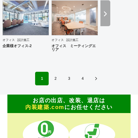
す。 どうぞ宜しくお願い致します。
オフィス
設計施工
オフィス
設計施工
企業様オフィス-2
オフィス ミーティングエ
リア
1
2
3
4
お店の出店、改装、退店は
内装建築.com
にお任せください