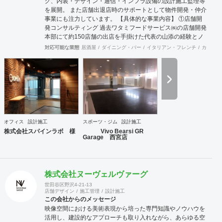
グ、内装・デザイン・通信・インフラ設備の設計施工監理等
を展開。 また店舗出退店時のサポートとして物件開発・仲介
事業にも注力しています。 【具体的な事業内容】 ①店舗開
発コンサルティング 過去ワタミフードサービス㈱の店舗開発
本部にて約150店舗の出店を手掛けた代表の山添の経験とノ
ウハウが凝縮した事業。 物件開発だけではなく、店舗の出店
対応可能な業態
居酒屋
ダイニング・バー
イタリアン・フレンチ
カフェ・
戦略の立案や店舗開発育成コンサルティングまで、店舗開発
に関わる全ての業務をトータル的にサポート致します。 ②内
装工事・施工監理 会社設立から36年目という豊富な経験実
績により、高い技術を持った職人と経験豊富な現場監理によ
り、店舗デザイン設計から施工監理までを一括してワンスト
ップでご提供いたします。 ③不動産仲介（店舗・オフィス仲
介、サブリース） 多くの出退店に携わってきたネットワーク
を活かし、退店前情報から居抜き物件情報や首都圏を中心に
オフィス
設計施工
スポーツ・ジム
設計施工
全国のオフィスビルや店舗物件の情報を集約し、出店希望の
株式会社スパインラボ 様
Vivo Bearsi GR
多い都心部、郊外主要駅をはじめ、ロードサイドの主要幹線
Garage 西宮店
道路において日々、物件開拓を行っております。 【弊社ホー
ムページ】 https://acari-place.co.jp/
株式会社ヌーヴェルヴァーグ
世田谷区野沢4-21-13
店舗デザイン
施工管理
設計施工
この会社からのメッセージ
映像空間における美術表現から培った専門知識やノウハウを
活用し、建設的なアプローチも取り入れながら、あらゆる空