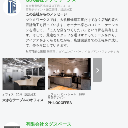
東京都豊島区北大塚３丁目３４−３
店舗デザイン
施工管理
設計施工
この会社からのメッセージ
ツツミワークスでは、大規模修繕工事だけでなく店舗内装の
設計施工も行っています。オーナー様とのコミュニケーショ
ンを通して、「こんな店をつくりたい」という夢を共有しま
す。そして、最適なスタッフを選りすぐってチームを作り、
アイデアをふくらませながら、店舗完成までの工程を作成し
て、夢を形にしていきます。
対応可能な業態
居酒屋
ダイニング・バー
イタリアン・フレンチ
カフェ・
オフィス
20坪
設計施工
カフェ・パン・ケーキ
18坪
店舗デザイン
大きなテーブルのオフィス
PHILOCOFFEA
有限会社タグスペース