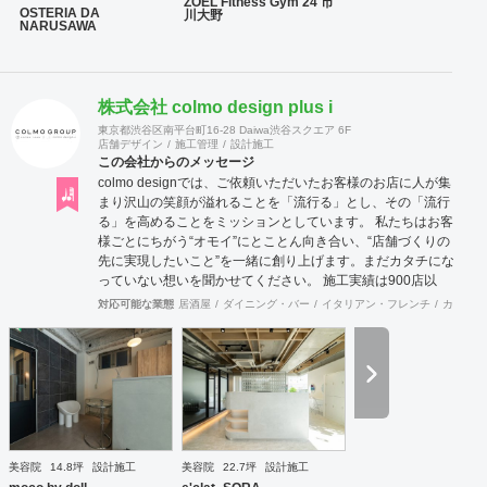
ZOEL Fitness Gym 24 市
OSTERIA DA
川大野
に工事内容の注文をしていただかなくとも、弊社にて一
NARUSAWA
式執り行う事をメリットとし、活動致しております。
尚、店舗・住宅のセキュリティー面にも配慮しており、
防犯カメラなどの部分にも力を入れております。 他の施
工店ではできない方法で、アレルギー・シックハウス症
株式会社 colmo design plus i
候群・化学物質過敏症の方や健康な方にも良いとされ
東京都渋谷区南平台町16-28 Daiwa渋谷スクエア 6F
る、化学物質は一切使わない施工方法で無添加資材を使
店舗デザイン
施工管理
設計施工
う工事なども対応できます。多様な形で取り組んでおり
この会社からのメッセージ
ます。 経験豊富な営業、デザイナー、設計士、建築士
colmo designでは、ご依頼いただいたお客様のお店に人が集
【1級】、現場監督がお客様をトータルサポート致しま
まり沢山の笑顔が溢れることを「流行る」とし、その「流行
す。 作業現場では自社の職人がおりますので、柔軟性や
る」を高めることをミッションとしています。 私たちは​​お客
スピード感ある対応致します。 ＵＳＥＮやサカイ引越セ
様ごとにちがう“オモイ”にとことん向き合い、“店舗づくりの
ンターとの提携企業でございますので工事のみならず、
先に実現したいこと”を一緒に創り上げます。まだカタチにな
その他のご要望にもご対応させていただく事も可能で
っていない想いを聞かせてください。 施工実績は900店以
す。 【特典・サービス有】チーパス・スマイル 協賛店
上。 グループ会社で直営美容室を13店舗を運営をしており
対応可能な業態
居酒屋
ダイニング・バー
イタリアン・フレンチ
カフェ・
【受賞歴】 ・千葉市都市文化賞2020 カフェ新装工
ますので、経験をもとにデザイン性と機能性を兼ね備えたご
事物件 受賞 ・掲載建築メディア 「アーキテクチャーフ
提案をいたします。 ◉サービス ①テナント紹介サポート ②顧
ォト」 Weekly Top Topics 特集作品 マンション
客ターゲット・マーケティング調査 ③資金調達サポート ④
リノベーション工事物件 選出 ・『小さなベーカリー&
美容業界専門のデザイン提案 ⑤自社施工 ⑥ブランディング
焼き菓子店のデザイン』単行本 全国で愛される１０
のための販促ツール ⑦お客様により沿ったアフターフォロー
０軒 ベーカリー店舗新装工事物件 選出
まずはご相談やお話だけでも構いません。 お気軽にお問合せ
くださいませ！
美容院
14.8坪
設計施工
美容院
22.7坪
設計施工