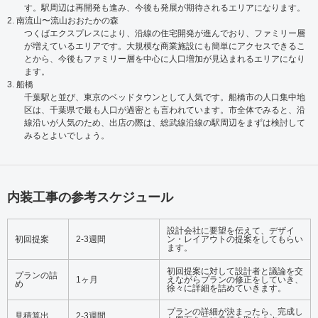
す。駅周辺は再開発も進み、今後も発展が期待されるエリアになります。
2. 南流山〜流山おおたかの森
つくばエクスプレスにより、沿線の住宅開発が進んでおり、ファミリー層
が増えているエリアです。大規模な商業施設にも簡単にアクセスできるこ
とから、今後もファミリー層を中心に人口増加が見込まれるエリアになり
ます。
3. 船橋
千葉駅と並び、東京のベッドタウンとして人気です。船橋市の人口集中地
区は、千葉県で最も人口が過密とも言われています。市全体でみると、沿
線沿いが人気のため、出店の際は、総武線沿線の駅周辺をまずは検討して
みるとよいでしょう。
内装工事の参考スケジュール
設計会社に要望を伝えて、デザイ
初回提案
2-3週間
ン・レイアウトの提案をしてもらい
ます。
初回提案に対して設計者と議論を交
プランの詰
1ヶ月
えながらプランの修正をしていき、
め
徐々に詳細を詰めていきます。
プランの詳細が決まったら、完成し
見積算出
2-3週間