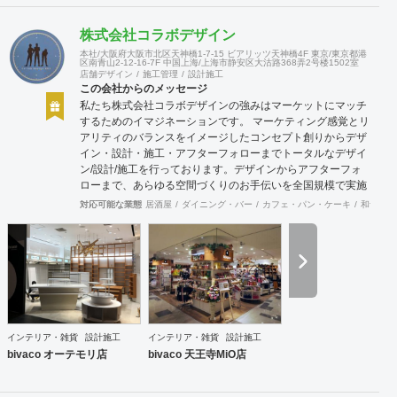
株式会社コラボデザイン
本社/大阪府大阪市北区天神橋1-7-15 ビアリッツ天神橋4F 東京/東京都港
区南青山2-12-16-7F 中国上海/上海市静安区大沽路368弄2号楼1502室
店舗デザイン
施工管理
設計施工
この会社からのメッセージ
私たち株式会社コラボデザインの強みはマーケットにマッチ
するためのイマジネーションです。 マーケティング感覚とリ
アリティのバランスをイメージしたコンセプト創りからデザ
イン・設計・施工・アフターフォローまでトータルなデザイ
ン/設計/施工を行っております。デザインからアフターフォ
ローまで、あらゆる空間づくりのお手伝いを全国規模で実施
できます。上海にもオフィスがございますので、中国での実
対応可能な業態
居酒屋
ダイニング・バー
カフェ・パン・ケーキ
和食・寿
施も可能です。
インテリア・雑貨
設計施工
インテリア・雑貨
設計施工
bivaco オーテモリ店
bivaco 天王寺MiO店