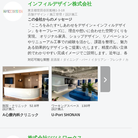
インフィルデザイン株式会社
東京都世田谷区船橋1-3-18
店舗デザイン
施工管理
設計施工
この会社からのメッセージ
「こころをみたす×しあわせをデザイン＝インフィルデザイ
ン」をキーフレーズに、理念や想いに合わせた空間づくりを
実現。 オリジナル家具、ショップデザイン、リノベーション
やリニューアル工事での経験を活かし、課題を整理し、魅力
ある効果的なデザインをご提案いたします。精度の高い立体
的でわかりやすい完成イメージでご説明します。近年は、各
地域の自治体様からエリア全体の構想や空き施設の有効利用
対応可能な業態
居酒屋
ダイニング・バー
イタリアン・フレンチ
カフェ・
など、町おこしを含めての企画・プランが増えており、好評
をいただいています。 連携スタッフには経験豊富な一級建築
士もおりますので、立地に合わせた集客できる施設・店舗づ
くりを事業構想から、デザイン・設計・工事監理までサポー
トさせていただきます。
医院・クリニック
52.8坪
ワーキングスペース
130坪
設計施工
設計施工
A心療内科クリニック
U-Port SHONAN
株式会社ツツミワークス