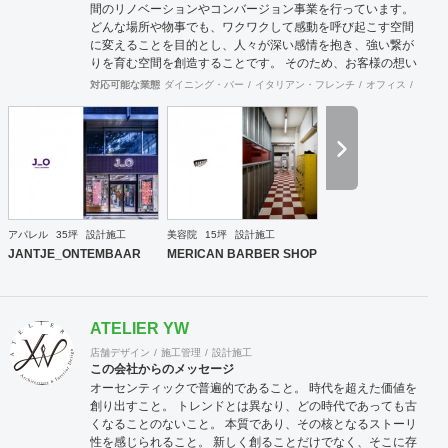
間のリノベーションやコンバージョン事業を行っています。
どんな場所や物事でも、ワクワクして感動を呼び起こす空間
に変えることを目的とし、人々が深い感情を抱き、強い繋が
りを育む空間を創造することです。 そのため、お客様の想い
を汲み取り、独自性とインパクトを持った空間をデザインす
対応可能な業態
ダイニング・バー
イタリアン・フレンチ
オフィス
スポー
ることを心掛けています。 プロジェクトごとに最適な施工体
制を構築し、高品質かつ効率的な施工を実現しています。納
期や工期、予算的制約などにも配慮しながら、設計段階から
最終的なクオリティまでを想定して設計や施工を行っていま
す。 専門の担当者を配備し、無駄のない効率的な選択を注視
することで、恒久的な空間造りを心掛けています。 感情に訴
える空間デザインを通じて、人々が豊かな感情を育み、深い
繋がりを持つ空間を提供し続けることがリノベーション事業
アパレル
35坪
設計施工
美容院
15坪
設計施工
部の事業目的です。
JANTJE_ONTEMBAAR
MERICAN BARBER SHOP
ATELIER YW
店舗デザイン
施工管理
設計施工
この会社からのメッセージ
オーセンティックで普遍的であること。 時代を超えた価値を
創り出すこと。 トレンドとは異なり、どの時代であっても古
くなることのないこと。 本質であり、その核となるストーリ
性を感じられること。 新しく創ることだけでなく、そこに存