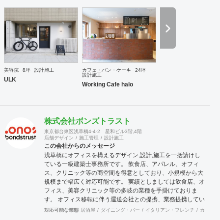
美容院
8坪
設計施工
カフェ・パン・ケーキ
24坪
設計施工
ULK
Working Cafe halo
株式会社ボンズトラスト
東京都台東区浅草橋4-4-2 星和ビル3階,4階
店舗デザイン
施工管理
設計施工
この会社からのメッセージ
浅草橋にオフィスを構えるデザイン,設計,施工を一括請けし
ている一級建築士事務所です。 飲食店、アパレル、オフィ
ス、クリニック等の商空間を得意としており、小規模から大
規模まで幅広く対応可能です。 実績としましては飲食店、オ
フィス、美容クリニック等の多岐の業種を手掛けておりま
す。 オフィス移転に伴う運送会社との提携、業務提携してい
る看板工場もあり、自社制作で看板等の制作も可能です。 弊
対応可能な業態
居酒屋
ダイニング・バー
イタリアン・フレンチ
カフェ・
社は初回デザイン・初回見積・仮図面作成は無料になりま