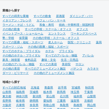
業種から探す
すべての得意な業種
すべての飲食
居酒屋
ダイニング・バー
イタリアン・フレンチ
カフェ・パン・ケーキ
ラーメン・そば・うどん
和食・寿司
焼肉・中華料理・韓国料理
その他の飲食
すべての学校・スクール・オフィス
オフィス
イベントブース・ショールーム
エントランス
ワーキングスペース
塾・学校
保育園
その他の学校・スクール・オフィス
すべての医療・福祉・スポーツ
老人ホーム
医院・クリニック
薬局
スポーツ・ジム
その他の医療・福祉・スポーツ
すべてのホテル・ブライダル
ホテル
ブライダル
その他のホテル・ブライダル
すべてのアパレル・物販
アパレル
家具・雑貨屋
食料品店
趣味・文化
生活・日用品
その他のアパレル・物販
すべての美容
美容院
サロン
その他の美容
すべてのアミューズメント施設
パチンコ
カラオケ
ダーツ・ビリヤード
その他のアミューズメント施設
地域から探す
すべての対応地域
北海道
青森県
岩手県
宮城県
秋田県
山形県
福島県
茨城県
栃木県
群馬県
埼玉県
千葉県
東京都
神奈川県
新潟県
富山県
石川県
福井県
山梨県
長野県
岐阜県
静岡県
愛知県
三重県
滋賀県
京都府
大阪府
兵庫県
奈良県
和歌山県
鳥取県
島根県
岡山県