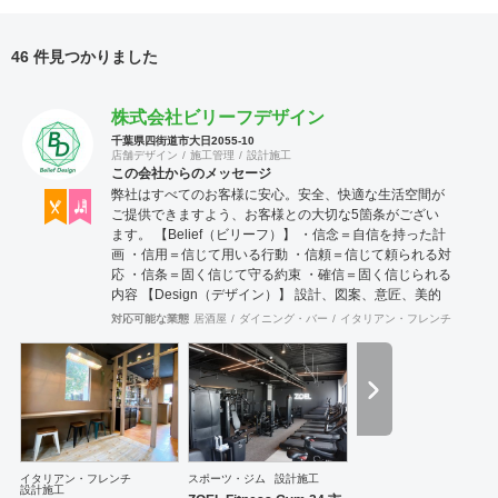
46 件見つかりました
株式会社ビリーフデザイン
千葉県四街道市大日2055-10
店舗デザイン
施工管理
設計施工
この会社からのメッセージ
弊社はすべてのお客様に安心。安全、快適な生活空間が
ご提供できますよう、お客様との大切な5箇条がござい
ます。 【Belief（ビリーフ）】 ・信念＝自信を持った計
画 ・信用＝信じて用いる行動 ・信頼＝信じて頼られる対
応 ・信条＝固く信じて守る約束 ・確信＝固く信じられる
内容 【Design（デザイン）】 設計、図案、意匠、美的
造形を考慮した創意工夫の計画、作成 またデザインを通
対応可能な業態
居酒屋
ダイニング・バー
イタリアン・フレンチ
カフェ
じて、関わる方達との関係の構築 これらの要素を持っ
て、設計・施工・管理を行っております。 お客様のお悩
みやご相談には真摯に向き合い、ご要望を最大限実現す
る技術力を提供いたします。 施工後にお客様が笑顔を見
せてくださるときこそ、弊社にとってもっとも喜ばしい
瞬間です。 弊社はリフォーム・リノベーションや注文住
宅など幅広く工事を担当させていただいております。 建
物種別は店舗・戸建・アパート・マンションなど様々な
イタリアン・フレンチ
スポーツ・ジム
設計施工
設計施工
建物に対応させていただいており、色々な所にバラバラ