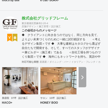
moco by doll
e'clat -SORA-
株式会社グリッドフレーム
東京都港区西麻布2-20-4
店舗デザイン
施工管理
設計施工
この会社からのメッセージ
◆ クライアントに向き合うのではなく、同じ方向を見て、
よりよい未来づくりのために一緒に試行錯誤する ＜考え
るデザイン集団＞です ◆ 大事な建材はカタログから選ばず
自分たちで開発する、そして、すべてのスタッフがデザイナ
ー兼ビルダー（施工者）である ＜自社工場を持つものづ
くり集団＞です ◆ 海外にもネットワークを持ち、英語や中
国語に堪能なスタッフたちが、海外から国内への出店をスム
対応可能な業態
居酒屋
ダイニング・バー
イタリアン・フレンチ
カフェ・
ーズに実現させる ＜国境のない設計集団＞です 設計施
工案件、設計＋造作物の案件、施工案件、造作物制作など、
多様な請負形態が可能です。工場では金属を中心にさまざま
な素材を用いた制作が可能で、例えば通常デザイン性とは無
縁な特定防火設備（鉄扉）などにも高いデザイン性を施すこ
とも可能です。 GRIDFRAME とりかえのきかない空間
https://gridframe.co.jp/ Synes(シネス) 霧のようなやわらか
な空間 http://synes.jp/ SOTOCHIKU 時間の蓄積を取り
美容院
37坪
設計施工
サロン
10坪
設計施工
込む空間 https://sotochiku.com/
HACO+
HONEY BOO