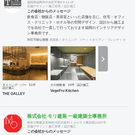
福岡県福岡市中央区平和5-5-12-1F
店舗デザイン
施工管理
設計施工
この会社からのメッセージ
飲食店・物販店・美容室といった店舗を主に、住宅・オフィ
ス・クリニック・ホテル等の空間デザイン、設計から施工ま
でを自社で一貫して行っております福岡のインテリアデザイ
ン事務所です。
対応可能な業態
居酒屋
ダイニング・バー
イタリアン・フレンチ
カフェ・
ダイニング・バー
51坪
その他飲食
10坪
設計施工
設計施工
VegeFru Kitchen
THE GALLEY
株式会社 モリ建装 一級建築士事務所
神奈川県横浜市神奈川区沢渡45-1 ルピナス横浜西口402号
店舗デザイン
施工管理
設計施工
この会社からのメッセージ