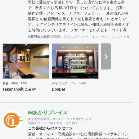
弊社は受注から引渡しまで一貫した流れで仕事を進める事
で、数多くのお 客様の評価をいただいております。 提案・
制作管理・アドバイス・アフターフォロー、一連の流れがお
客様と の信頼関係を築く上で最も重要と考えているからで
す。 近年インテリアデザインは幅広い知識と経験を必要とす
る時代になってい ます。 デザイナーといえども、コスト意
識・建築・設備・法規、多方面の経験と 知識が要求されま
対応可能な業態
居酒屋
ダイニング・バー
イタリアン・フレンチ
カフェ・
す。 それが「よい仕事」につながっていきます。 弊社は経
験豊富なデザイナー、建築士が、数多くの実績をもとに「よ
い仕 事」を提供できるように努力しております。
和食・寿司
25坪
ダイニング・バー
14坪
sakanano家 こみや
BooBar
㈱あかりプレイス
東京都渋谷区代々木3-1-3 代々木木村ビル1F
店舗デザイン
施工管理
設計施工
この会社からのメッセージ
店舗・オフィス・商業施設を中心に店舗開発コンサルティン