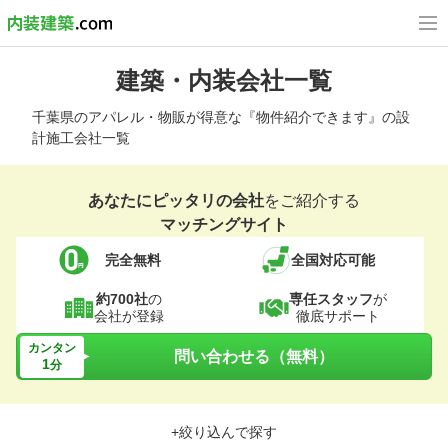
建築・内装会社一覧
千葉県のアパレル・物販が得意な『物件紹介できます』の設
計施工会社一覧
あなたにピッタリの会社
をご紹介する
マッチングサイト
完全無料
全国対応可能
約700社
の
専任スタッフ
が
会社が登録
徹底サポート
カンタン
問い合わせる（無料）
1
分
+絞り込んで探す