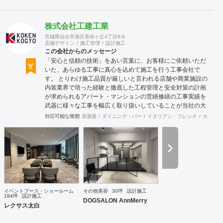
株式会社工建工業
宮城県仙台市泉区長命ヶ丘4丁目9-6
店舗デザイン
施工管理
設計施工
この会社からのメッセージ
「安心と信頼の技術」をあい言葉に、お客様にご依頼いただ
いた、あらゆる工事に真心を込めて施工を行う工事会社で
す。 とりわけ施工品質が厳しいと言われる店舗や商業施設の
内装業界で培った経験と徹底した工程管理と安全対策の計画
が求められるアパート・マンションの営繕修繕の工事実績を
武器に様々な工事を幅広く取り扱いしていることが当社の大
きな特徴です。
対応可能な業態
居酒屋
ダイニング・バー
イタリアン・フレンチ
カフェ・
イベントブース・ショールーム
その他美容
30坪
設計施工
184坪
設計施工
DOGSALON AnnMerry
レクサス太白