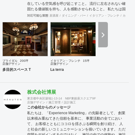
在している空気感を呼び起こすこと。 流行に左右されない確
固たる価値観を持ち、人を感動させられること。 私たちは国
際的なバランス感覚を持ちながら、 柔軟に設計デザインする
対応可能な業態
居酒屋
ダイニング・バー
イタリアン・フレンチ
カフェ・
ことを心掛けています。 新しいようで新しくないものを作り
続けていきたいと考えています。
ブライダル
200坪
イタリアン・フレンチ
15坪
店舗デザイン
店舗デザイン
多目的スペース T
La terra
株式会社博展
東京都中央区築地1-13-14 NBF東銀座スクエア9F
店舗デザイン
施工管理
設計施工
この会社からのメッセージ
私たちは、「Experience Marketing」の先駆者として、 創業
以来積み重ねてきた信頼を基本に、 事業活動の全てにおい
て、 お客様とともにココロを揺さぶる瞬間を創り続け、 人
と社会の新しいコミュニケーションを描いていきます。 ただ
空間をデザインするのではなく、 施設の中での体験や、施設