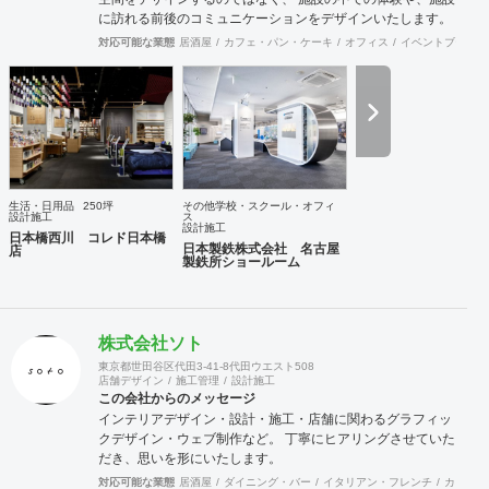
に訪れる前後のコミュニケーションをデザインいたします。
クライアントの課題やエンドユーザーからのニーズに対し 最
対応可能な業態
居酒屋
カフェ・パン・ケーキ
オフィス
イベントブース・
適な環境を提案から設計、施工まで提供させていただきま
す。
生活・日用品
250坪
その他学校・スクール・オフィ
設計施工
ス
設計施工
日本橋西川 コレド日本橋
日本製鉄株式会社 名古屋
店
製鉄所ショールーム
株式会社ソト
東京都世田谷区代田3-41-8代田ウエスト508
店舗デザイン
施工管理
設計施工
この会社からのメッセージ
インテリアデザイン・設計・施工・店舗に関わるグラフィッ
クデザイン・ウェブ制作など。 丁寧にヒアリングさせていた
だき、思いを形にいたします。
対応可能な業態
居酒屋
ダイニング・バー
イタリアン・フレンチ
カフェ・