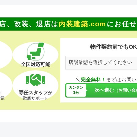
店、改装、退店は
内装建築.com
にお任
物件契約前でもO
全国対応可能
＼
完全無料！
まずはお問い
カンタン
次へ進む
（お問い合
専任スタッフ
1
の
が
分
登録
徹底サポート