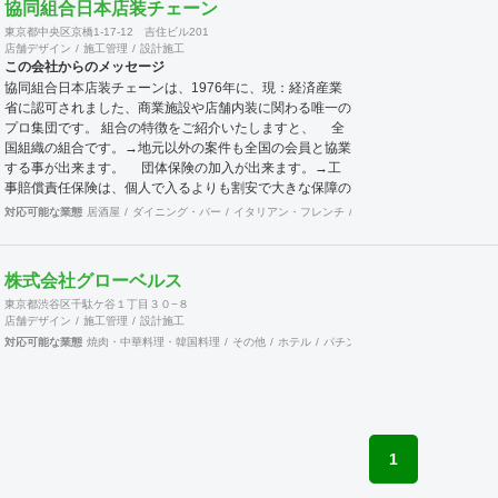
営することでいかにお客様が利益を出すのに日々大変なご
協同組合日本店装チェーン
努力をされているのかを改めて学ぶ事で出来ました。これ
東京都中央区京橋1-17-12 吉住ビル201
らの経験も活かして、ご依頼されるお客様に対して、弊社
店舗デザイン
施工管理
設計施工
のインテリアデザイン設計施工面から、少しでもお客様の
この会社からのメッセージ
お店がご繁栄そしてご利益を獲得出来るようにしっかりと
協同組合日本店装チェーンは、1976年に、現：経済産業
した対応を行ってゆきたいと考えております。 まずはお
省に認可されました、商業施設や店舗内装に関わる唯一の
気軽にご相談いただければと思います、よろしくお願いい
プロ集団です。 組合の特徴をご紹介いたしますと、 全
たします。
国組織の組合です。→地元以外の案件も全国の会員と協業
する事が出来ます。 団体保険の加入が出来ます。→工
事賠償責任保険は、個人で入るよりも割安で大きな保障の
保険です。 企業訪問活動（クリニック）→会員企業を
対応可能な業態
居酒屋
ダイニング・バー
イタリアン・フレンチ
カフェ・パン・ケーキ
ラ
訪問し、その強みや仕組みまた企業戦略等を学ぶ合う事が
出来ます。 店舗ジャパンに加入出来ます。→マッチン
クサイトの運営と情報発信により新規開拓の期待が持てま
株式会社グローベルス
す。 これらのことは、全国に点在する会員が組織的に活
東京都渋谷区千駄ケ谷１丁目３０−８
動しているからこそ可能となることで、会員企業が増えれ
店舗デザイン
施工管理
設計施工
ば、尚更の事です。 景気に左右されがちな建設業界に於
対応可能な業態
焼肉・中華料理・韓国料理
その他
ホテル
パチンコ
カラオケ
ダーツ・ビ
いて、勝ち残るためには、会員同士の情報交換を行いなが
ら、組織的に活動を行う事が重要です。 ネットでなんで
も情報が集まる時代の中、実際に顔を合わせ、意見交換す
ることでより強固な絆を築きあげて行きます。 当組合
は、全国組織の利点を生かしてますます活発に活動して行
きます。ご賛同頂ける、同業者様のご加入をお待ちして居
1
ります。