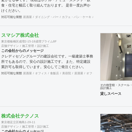
食・住宅と幅広く取り組んでおります。 是非一度お声か
けください。
対応可能な業態
居酒屋
ダイニング・バー
カフェ・パン・ケーキ
和食・寿司
焼肉・中華料
スマシア株式会社
東京都板橋区成増2-15-18成増プライム8F
店舗デザイン
施工管理
設計施工
この会社からのメッセージ
クレディセゾングループの建設会社です。一級建築士事務
所でもあるので、安心の設計施工です。 また、特定建設
業許可も取得しています。安心してご発注ください。
対応可能な業態
居酒屋
オフィス
食飯店
美容院
居酒屋
オフィス
アパレル
食飯店
美
その他学校・スクール
設計施工
貸しスペース
株式会社テクノス
東京都足立区梅島1-29-11
店舗デザイン
施工管理
設計施工
この会社からのメッセージ