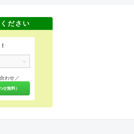
せください
K！
合わせ／
わせ無料）