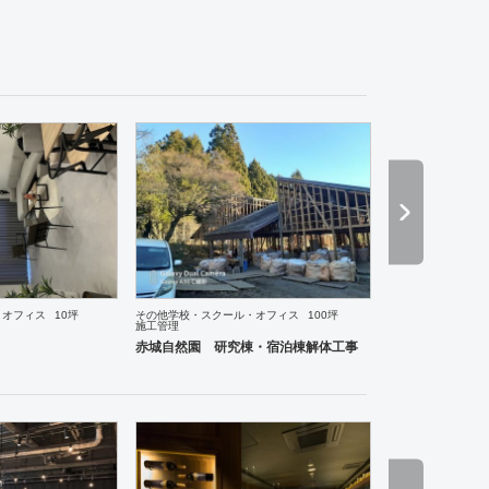
理・韓国料理
オフィス
エントランス
医院・クリニック
スポーツ・ジム
ホテル
その他
容院
パチンコ
・オフィス
10坪
その他学校・スクール・オフィス
100坪
施工管理
赤城自然園 研究棟・宿泊棟解体工事