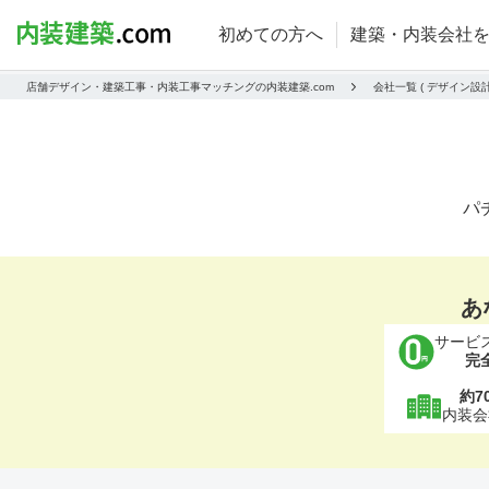
初めての方へ
建築・内装会社
店舗デザイン・建築工事・内装工事マッチングの内装建築.com
会社一覧 ( デザイン
パ
あ
サービ
完
約7
内装会