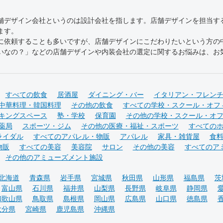
舗デザイン会社というのは設計会社を指します。店舗デザインを担当す
ます。
に依頼することも多いですが、店舗デザインにこだわりたいという方の
なの？」などの店舗デザインや内装会社の選定に関するお悩みは、お気
すべての飲食
居酒屋
ダイニング・バー
イタリアン・フレン
中華料理・韓国料理
その他の飲食
すべての学校・スクール・オフ
キングスペース
塾・学校
保育園
その他の学校・スクール・オ
薬局
スポーツ・ジム
その他の医療・福祉・スポーツ
すべての
ライダル
すべてのアパレル・物販
アパレル
家具・雑貨屋
食
物販
すべての美容
美容院
サロン
その他の美容
すべてのア
その他のアミューズメント施設
北海道
青森県
岩手県
宮城県
秋田県
山形県
福島県
茨
富山県
石川県
福井県
山梨県
長野県
岐阜県
静岡県
和歌山県
鳥取県
島根県
岡山県
広島県
山口県
徳島県
大分県
宮崎県
鹿児島県
沖縄県