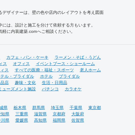
るデザイナーは、壁の色や店内のレイアウトを考え図面
中には、設計と施工を分けて依頼する方もいます。
軽に内装建築.comへご相談ください。
チ
カフェ・パン・ケーキ
ラーメン・そば・うどん
ィス
オフィス
イベントブース・ショールーム
フィス
すべての医療・福祉・スポーツ
老人ホーム
ホテル・ブライダル
ホテル
ブライダル
料品店
趣味・文化
生活・日用品
ミューズメント施設
パチンコ
カラオケ
城県
栃木県
群馬県
埼玉県
千葉県
東京都
愛知県
三重県
滋賀県
京都府
大阪府
香川県
愛媛県
高知県
福岡県
佐賀県