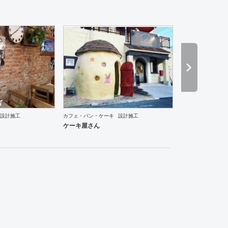
設計施工
カフェ・パン・ケーキ
設計施工
肉・中華料理・韓国料理
保育園
ホテル
その他
美容院
サロン
パチンコ
カラオケ
居酒
ケーキ屋さん