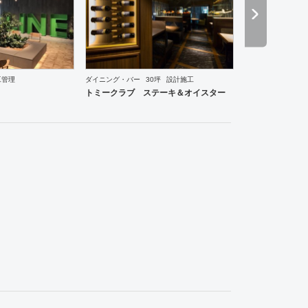
工管理
ダイニング・バー
30坪
設計施工
ーメン・そば・うどん
和食・寿司
焼肉・中華料理・韓国料理
その他
オフィス
イベントブ
トミークラブ ステーキ＆オイスター
食・寿司
焼肉・中華料理・韓国料理
その他
オフィス
イベントブース・ショールーム
エン