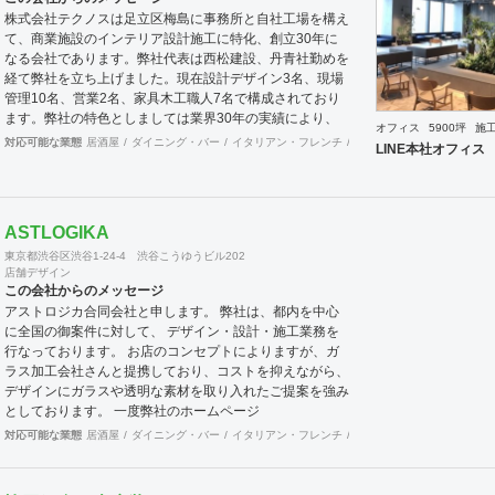
株式会社テクノスは足立区梅島に事務所と自社工場を構え
て、商業施設のインテリア設計施工に特化、創立30年に
なる会社であります。弊社代表は西松建設、丹青社勤めを
経て弊社を立ち上げました。現在設計デザイン3名、現場
管理10名、営業2名、家具木工職人7名で構成されており
ます。弊社の特色としましては業界30年の実績により、
オフィス
5900坪
施
優れたトップ商空間デザイナーさん達と幅広いパイプを持
対応可能な業態
居酒屋
ダイニング・バー
イタリアン・フレンチ
カフェ・パン・ケーキ
ラ
LINE本社オフィス
っており、お客様のニーズにマッチングしたデザイナーさ
んの選出と弊社とのコラボによって、より高いレベルのご
提案ならびにご対応を行うことが可能な体制を整えており
ます。またデザイン設計から自社製造までワンストップで
ASTLOGIKA
対応可能な為、きめ細かな対応とスピディー性、そして品
東京都渋谷区渋谷1-24-4 渋谷こうゆうビル202
質の安定性と流通マージンを抑えたコスト低減を売りとし
店舗デザイン
ております。さらに自社に職人を抱えていることからアフ
この会社からのメッセージ
ターケアもしっかりとした対応が可能であります。おかげ
アストロジカ合同会社と申します。 弊社は、都内を中心
様で弊社は長いリピーターとしてお取引させて頂くお客様
に全国の御案件に対して、 デザイン・設計・施工業務を
が多い事と、設計事務所様からのご紹介によるお客様が多
行なっております。 お店のコンセプトによりますが、ガ
いのが営業特徴となっております。また地方のご出店にお
ラス加工会社さんと提携しており、コストを抑えながら、
いても、弊社にお声をかけて頂くお客様も多い状況です。
デザインにガラスや透明な素材を取り入れたご提案を強み
これも日ごろから一つ一つをしっかりと対応する事に社員
としております。 一度弊社のホームページ
全員が心がけている結果だと思います。 弊社では自ら店
(http://astlogika.co.jp/) 御覧頂きまして、お気軽に御質問
対応可能な業態
居酒屋
ダイニング・バー
イタリアン・フレンチ
カフェ・パン・ケーキ
和
舗の経営も行っております。現在15年目を迎える西麻布
頂ければ幸いです。 よろしくお願い致します。
にある高級輸入家具店と、現在10年目を迎える上野アメ
横にあるハンバーグのお店です。 こちらの店舗を自ら経