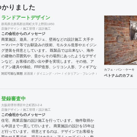
見つかりました
ランドアートデザイン
群馬県北群馬郡吉岡町大字上野田1950
店舗デザイン
施工管理
設計施工
この会社からのメッセージ
商業施設、遊具、オブジェ、壁画などの設計施工 大手テ
ーマパーク等でお馴染みの技術、モルタル造形やエイジン
グ塗装を得意としています。 既製品では出来ない、海外
の建物の雰囲気や、昔からその場所にあったようなデザイ
ンなど、お客様の思い出や夢を実現します。 その他、ア
イアン建具や挿絵、FRP造形、シリコン人形、フィギアな
カフェ・パン・ケーキ
ども作成可能です。 モルタル造形の施工に関し、下塗り
対応可能な業態
居酒屋
ダイニング・バー
イタリアン・フレンチ
カフェ・パン・ケーキ
焼
ベトナムのカフェ
ではサンドモルタルなど、発泡材が入ったものは強度不足
になる為使用しておりません。 協力会社 株式会社 河野建
築デザイン 神奈川県川崎市 エッジデザインワークス株式
会社 群馬県前橋市
登録審査中
大阪府堺市堺区中之町西3-2-4
店舗デザイン
施工管理
設計施工
この会社からのメッセージ
住宅、商業店舗の設計施工を行っています。 物件取得か
ら申請まで一貫して行います。 商業施設の設計を15年ほ
ど行っています。 得意とするのは、デザインでお客様を
驚かせる事です。 現在はホテル・アミューズメント・飲