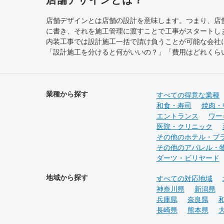
店舗デザインとは店舗の設計を意味します。つまり、店
に書き、それを施工管理に渡すことで工事がスタートし
内装工事では設計施工一括で請け負うことが可能な会社
「設計施工を分けると何がいいの？」「費用はどれくらい
業種から探す
すべての得意な業種
和食・寿司
焼肉・
エントランス
ワー
医院・クリニック
その他のホテル・ブ
その他のアパレル・
ダーツ・ビリヤード
地域から探す
すべての対応地域
神奈川県
新潟県
兵庫県
奈良県
長崎県
熊本県