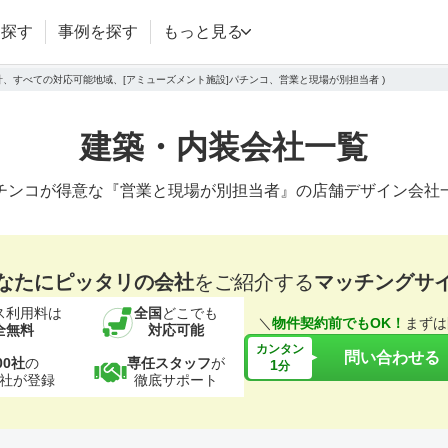
を探す
事例を探す
もっと見る
設計、すべての対応可能地域、[アミューズメント施設]パチンコ、営業と現場が別担当者 )
建築・内装会社一覧
チンコが得意な『営業と現場が別担当者』の店舗デザイン会社
なたにピッタリの会社
をご紹介する
マッチングサ
ス利用料は
全国
どこでも
＼
物件契約前でもOK！
まずは
全無料
対応可能
カンタン
問い合わせる
00社
の
専任スタッフ
が
1
分
社が登録
徹底サポート