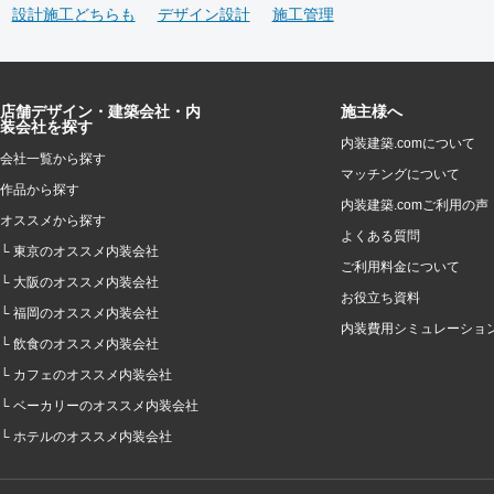
設計施工どちらも
デザイン設計
施工管理
店舗デザイン・建築会社・内
施主様へ
装会社を探す
内装建築.comについて
会社一覧から探す
マッチングについて
作品から探す
内装建築.comご利用の声
オススメから探す
よくある質問
└ 東京のオススメ内装会社
ご利用料金について
└ 大阪のオススメ内装会社
お役立ち資料
└ 福岡のオススメ内装会社
内装費用シミュレーショ
└ 飲食のオススメ内装会社
└ カフェのオススメ内装会社
└ ベーカリーのオススメ内装会社
└ ホテルのオススメ内装会社