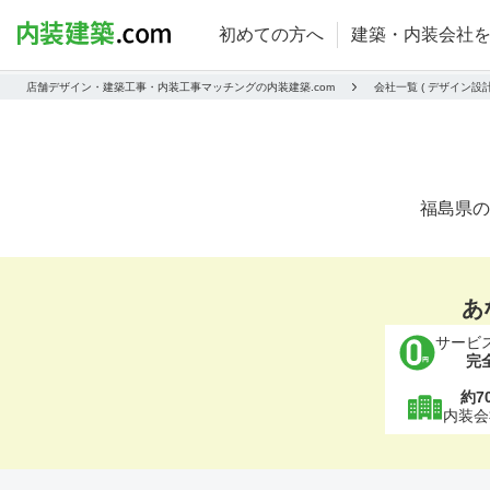
初めての方へ
建築・内装会社
店舗デザイン・建築工事・内装工事マッチングの内装建築.com
会社一覧 ( デザイン
福島県の
あ
サービ
完
約7
内装会