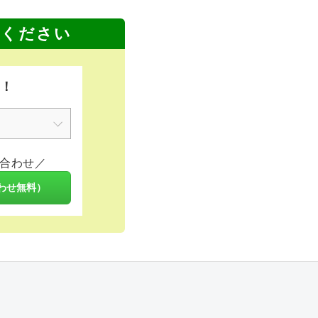
せください
K！
合わせ／
わせ無料）