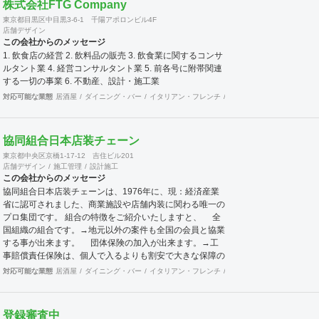
株式会社FTG Company
東京都目黒区中目黒3-6-1 千陽アポロンビル4F
店舗デザイン
この会社からのメッセージ
1. 飲食店の経営 2. 飲料品の販売 3. 飲食業に関するコンサ
ルタント業 4. 経営コンサルタント業 5. 前各号に附帯関連
する一切の事業 6. 不動産、設計・施工業
対応可能な業態
居酒屋
ダイニング・バー
イタリアン・フレンチ
カフェ・パン・ケーキ
ラ
協同組合日本店装チェーン
東京都中央区京橋1-17-12 吉住ビル201
店舗デザイン
施工管理
設計施工
この会社からのメッセージ
協同組合日本店装チェーンは、1976年に、現：経済産業
省に認可されました、商業施設や店舗内装に関わる唯一の
プロ集団です。 組合の特徴をご紹介いたしますと、 全
国組織の組合です。→地元以外の案件も全国の会員と協業
する事が出来ます。 団体保険の加入が出来ます。→工
事賠償責任保険は、個人で入るよりも割安で大きな保障の
保険です。 企業訪問活動（クリニック）→会員企業を
対応可能な業態
居酒屋
ダイニング・バー
イタリアン・フレンチ
カフェ・パン・ケーキ
ラ
訪問し、その強みや仕組みまた企業戦略等を学ぶ合う事が
出来ます。 店舗ジャパンに加入出来ます。→マッチン
クサイトの運営と情報発信により新規開拓の期待が持てま
登録審査中