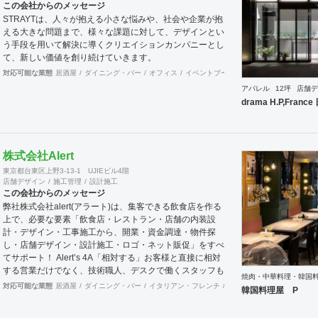
この会社からのメッセージ
STRAYTは、人々が抱える小さな悩みや、社会や企業が抱
える大きな問題まで、様々な課題に対して、デザインとい
う手段を用いて解決に導くクリエイションカンパニーとし
て、新しい価値を創り続けていきます。
対応可能な業態
居酒屋
ダイニング・バー
オフィス
イベントブース・ショールーム
ワーキ
アパレル
12坪
店舗デ
drama H.P,Fran
株式会社Alert
東京都台東区上野3-13-1 UJIEビル4階
店舗デザイン
施工管理
設計施工
この会社からのメッセージ
弊社株式会社alert(アラート)は、集客できる飲食店を作る
上で、必要な要素「飲食店・レストラン・店舗の内装設
計・デザイン・工事施工から、開業・資金調達・物件探
し・店舗デザイン・設計施工・ロゴ・ネット販促」をすべ
てサポート！ Alert’s 4A「相対する」お客様と直接に相対
する営業だけでなく、技術職人、デスクで働くスタッフも
焼肉・中華料理・韓国
含め全員で情報を共有し確かな物を供給します。「歩み寄
対応可能な業態
居酒屋
ダイニング・バー
イタリアン・フレンチ
カフェ・パン・ケーキ
ラ
韓国料理屋 P
る」問題解決のためには双方が歩み寄ることが大切です。
どんな些細な事でも結構ですので先ずはご相談下さい。互