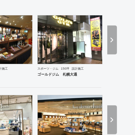
計施工
スポーツ・ジム
150坪
設計施工
食・寿司
焼肉・中華料理・韓国料理
オフィス
イベントブース・ショールーム
エントランス
ゴールドジム 札幌大通