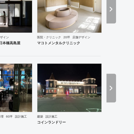
ングスペース
医院・クリニック
ホテル
ブライダル
アパレル
インテリア・雑貨
食飯店
ザイン
医院・クリニック
20坪
店舗デザイン
ce 日本橋高島屋
マコトメンタルクリニック
料理
60坪
設計施工
建築
設計施工
ーメン・そば・うどん
和食・寿司
焼肉・中華料理・韓国料理
老人ホーム
医院・クリニック
コインランドリー