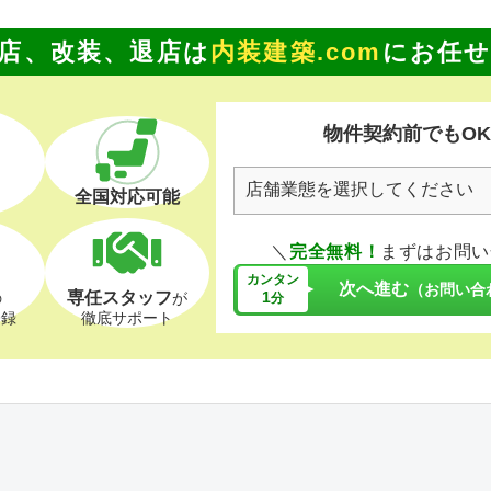
店、改装、退店は
内装建築.com
にお任
物件契約前でもO
全国対応可能
＼
完全無料！
まずはお問い
カンタン
次へ進む
（お問い合
専任スタッフ
1
の
が
分
登録
徹底サポート