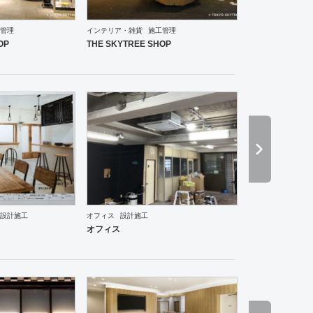
管理
インテリア・雑貨
施工管理
ングスペース
その他
医院・クリニック
薬局
スポーツ・ジム
その他
その他
アパレル
OP
THE SKYTREE SHOP
ーメン・そば・うどん
焼肉・中華料理・韓国料理
その他
オフィス
イベントブース・ショール
設計施工
オフィス
設計施工
オフィス