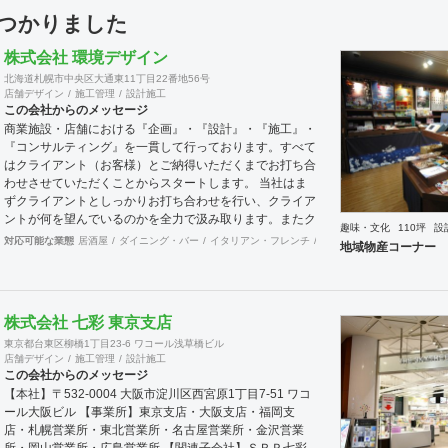
見つかりました
株式会社 環境デザイン
北海道札幌市中央区大通東11丁目22番地56号
店舗デザイン
施工管理
設計施工
この会社からのメッセージ
商業施設・店舗における『企画』・『設計』・『施工』・
『コンサルティング』を一貫して行っております。すべて
はクライアント（お客様）とご納得いただくまでお打ち合
わせさせていただくことからスタートします。 当社はま
ずクライアントとしっかりお打ち合わせを行い、クライア
ントが何を望んでいるのかを全力で汲み取ります。またク
趣味・文化
110坪
設
ライアントが思い描いていることをどのように表現してい
対応可能な業態
居酒屋
ダイニング・バー
イタリアン・フレンチ
カフェ・パン・ケーキ
和
地域物産コーナー
いのかお困りのときは、お打ち合せ時クライアントからの
ご要望をこれまで培ってきた当社ならではのノウハウでご
提案いたします。
株式会社 七彩 東京支店
東京都台東区柳橋1丁目23-6 ワコール浅草橋ビル
店舗デザイン
施工管理
設計施工
この会社からのメッセージ
【本社】〒532-0004 大阪市淀川区西宮原1丁目7-51 ワコ
ール大阪ビル 【事業所】東京支店・大阪支店・福岡支
店・札幌営業所・東北営業所・名古屋営業所・金沢営業
所・岡山営業所・広島営業所 【関連子会社】ＳＲＰ七彩