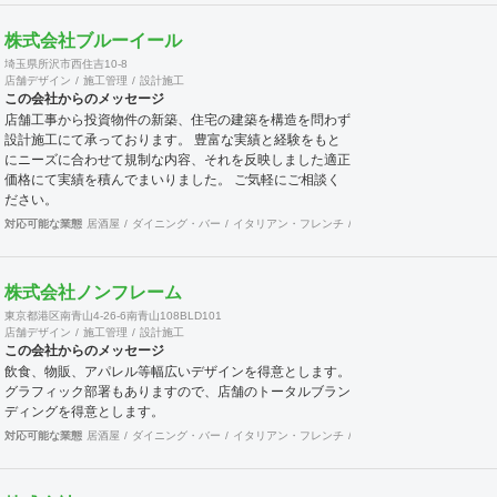
いに歩み寄りましょう。「歩き出す」これまでお客様の理
想を最後まで形にして歩み続けて来ました。ここから新し
株式会社ブルーイール
い一歩を共に歩き始めましょう。「溢れ出る」希望と活気
埼玉県所沢市西住吉10-8
に満ち溢れたお店に沢山の人が溢れる事が私共の望む何よ
店舗デザイン
施工管理
設計施工
りの幸せです。 店舗内装工事・新築工事・飲食、インド
この会社からのメッセージ
アゴルフ等の店舗開発コンサルタント／全国47都道府県
店舗工事から投資物件の新築、住宅の建築を構造を問わず
に多数の加盟拠点あり
設計施工にて承っております。 豊富な実績と経験をもと
にニーズに合わせて規制な内容、それを反映しました適正
価格にて実績を積んでまいりました。 ご気軽にご相談く
ださい。
対応可能な業態
居酒屋
ダイニング・バー
イタリアン・フレンチ
カフェ・パン・ケーキ
ラ
株式会社ノンフレーム
東京都港区南青山4-26-6南青山108BLD101
店舗デザイン
施工管理
設計施工
この会社からのメッセージ
飲食、物販、アパレル等幅広いデザインを得意とします。
グラフィック部署もありますので、店舗のトータルブラン
ディングを得意とします。
対応可能な業態
居酒屋
ダイニング・バー
イタリアン・フレンチ
カフェ・パン・ケーキ
和