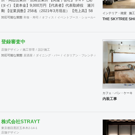
(タイ) 【資本金】9,000万円 【代表者】代表取締役 瀬川
剛 【従業員数】258名（2021年3月現在） 【売上高】58
インテリア・雑貨
施工
億40百万円（2021年3月期） 【主要得意先】全国主要百
対応可能な業態
和食・寿司
オフィス
イベントブース・ショールーム
エントランス
ワーキ
THE SKYTREE SH
貨店、アパレルメーカー、問屋、各種専門店、
全国主要ファッションチェーン店、デザイ
ン設計事務所、各種学校、病医院など
登録審査中
店舗デザイン
施工管理
設計施工
対応可能な業態
居酒屋
ダイニング・バー
イタリアン・フレンチ
カフェ・パン・ケーキ
ラ
カフェ・パン・ケーキ
内装工事
株式会社STRAYT
東京都目黒区五本木2-14-1
店舗デザイン