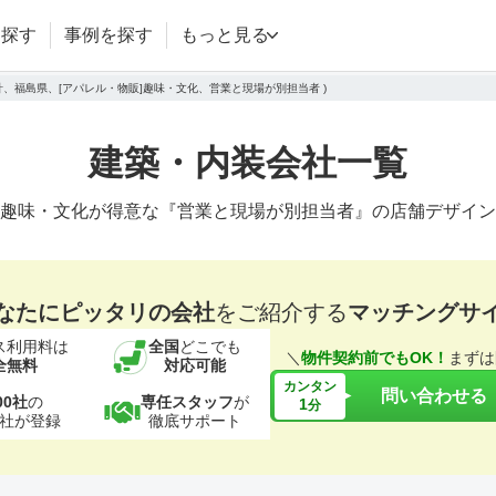
を探す
事例を探す
もっと見る
設計、福島県、[アパレル・物販]趣味・文化、営業と現場が別担当者 )
建築・内装会社一覧
趣味・文化が得意な『営業と現場が別担当者』の店舗デザイン
なたにピッタリの会社
をご紹介する
マッチングサ
ス利用料は
全国
どこでも
＼
物件契約前でもOK！
まずは
全無料
対応可能
カンタン
問い合わせる
00社
の
専任スタッフ
が
1
分
社が登録
徹底サポート