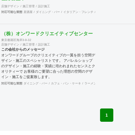
す。 これらのことは、全国に点在する会員が組織的に活
動しているからこそ可能となることで、会員企業が増えれ
店舗デザイン
施工管理
設計施工
ば、尚更の事です。 景気に左右されがちな建設業界に於
対応可能な業態
居酒屋
ダイニング・バー
イタリアン・フレンチ
カフェ・パン・ケーキ
ラ
いて、勝ち残るためには、会員同士の情報交換を行いなが
ら、組織的に活動を行う事が重要です。 ネットでなんで
も情報が集まる時代の中、実際に顔を合わせ、意見交換す
ることでより強固な絆を築きあげて行きます。 当組合
（株）オンワードクリエイティブセンター
は、全国組織の利点を生かしてますます活発に活動して行
東京都港区海岸3-9-32
きます。ご賛同頂ける、同業者様のご加入をお待ちして居
店舗デザイン
施工管理
設計施工
ります。
この会社からのメッセージ
オンワードグループのクリエイティブの一翼を担う空間デ
ザイン・施工のスペシャリストです。 アパレルショップ
のデザイン・施工の経験・実績に培われまれたセンスとク
オリティーで お客様のご要望に合った理想の空間のデザ
イン・施工をご提案致します。
対応可能な業態
ダイニング・バー
カフェ・パン・ケーキ
ラーメン・そば・うどん
オフィス
1