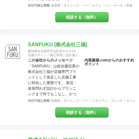
日々心がけております。ご気
ンション、店舗に渡り様々な
対応可能な業態
居酒屋
ダイニング・バー
カフェ・パン・ケーキ
和食・寿
軽にご相談ください。 美味し
分野での幅広い建築経験や、
いお料理・最高のサービス・
提案力があります。 これまで
相談する（無料）
素敵な品揃えに自信あり！そ
には200万〜700万程の開きで
んな出店計画・改装計画をお
他社との価格競争の中で勝ち
持ちの皆さま、是非それらを
抜いて来ました。 お問い合わ
最高に輝かせる空間づくり
せは メール
を、私たちにお手伝いさせて
（tenperhide31@icloud.com）
SANFUKU [株式会社三福]
ください。
からも承ります。 その他：道
愛知県名古屋市守山区幸心3-1119
具商 愛知県公安委員会許
店舗デザイン
施工管理
設計施工
可 第542642304700号
この会社からのメッセージ
内装建築.comからのおすすめ
ポイント
「SANFUKU」は総合建設業の
株式会社三福が店舗専門ブラ
ンドとして発足した店舗工事
に特化した業態です。 新店・
改装問わず設計からプランニ
ングまで何でもこなし、かつ
リーズナブルに、お客様のご
対応可能な業態
居酒屋
ダイニング・バー
イタリアン・フレンチ
カフェ・
要望を最大限実現させていき
ます。 また内装・外装・外構
相談する（無料）
などすべての分野でその道の
プロが在籍しているため、高
水準の施工が可能です。 出来
上がった時に綺麗なのは当た
り前！腕の良さは年数が経て