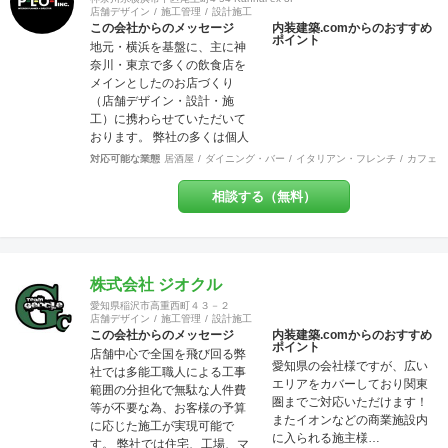
店舗デザイン
施工管理
設計施工
この会社からのメッセージ
内装建築.comからのおすすめ
ポイント
地元・横浜を基盤に、主に神
奈川・東京で多くの飲食店を
メインとしたのお店づくり
（店舗デザイン・設計・施
工）に携わらせていただいて
おります。 弊社の多くは個人
店や少数店舗展開のお客様な
対応可能な業態
居酒屋
ダイニング・バー
イタリアン・フレンチ
カフェ・
ので「お客様と共に創り上げ
る店づくり」をモットーにし
相談する（無料）
ています。 それはデザイン優
先で押しつけることなく、私
どものご提案を土台に「スタ
ッフも来店者も居心地の良い
地元に愛されるお店」を一緒
株式会社 ジオクル
に作りましょう！ということ
愛知県稲沢市高重西町４３－２
です。大抵のお店は近隣のリ
店舗デザイン
施工管理
設計施工
ピーターで売上が支えられて
この会社からのメッセージ
内装建築.comからのおすすめ
ポイント
いるのですから大事なポイン
店舗中心で全国を飛び回る弊
愛知県の会社様ですが、広い
トだと思いませんか？ また個
社では多能工職人による工事
エリアをカバーしており関東
人事業主にとって内装工事費
範囲の分担化で無駄な人件費
圏までご対応いただけます！
が大変な負担だということは
等が不要な為、お客様の予算
またイオンなどの商業施設内
重々承知しております。コス
に応じた施工が実現可能で
に入られる施主様…
ト面でも最大限のご協力を
す。 弊社では住宅、工場、マ