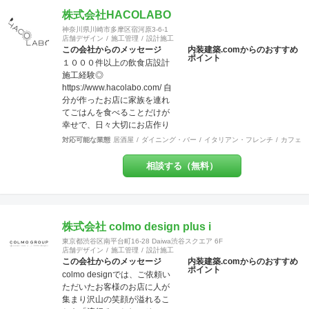
ループ会社】グループ会社
でおります。 経験豊富な営
に、ピエロ・デザイン＆ワー
株式会社HACOLABO
業、デザイナー、設計士、建
クス（本社、ＷＥＢ・グラフ
築士【1級】、現場監督がお客
神奈川県川崎市多摩区宿河原3-6-1
ィック、不動産）、ピエロ・
店舗デザイン
施工管理
設計施工
様をトータルサポート致しま
デザイン＆ブリッジ（工事、
この会社からのメッセージ
内装建築.comからのおすすめ
す。 作業現場では自社の職人
ポイント
全国対応）の３社で、さまざ
１０００件以上の飲食店設計
がおりますので、柔軟性やス
まなご要望にお応えする体制
施工経験◎
ピード感ある対応致します。
を整えています。 【許認可】
https://www.hacolabo.com/ 自
ＵＳＥＮやサカイ引越センタ
一級建築士事務所、一般建設
分が作ったお店に家族を連れ
ーとの提携企業でございます
業、特定建設業（本社）、宅
てごはんを食べることだけが
ので工事のみならず、その他
地建物取引業（本社）
幸せで、日々大切にお店作り
のご要望にもご対応させてい
をしております◎ 飲食店専門
ただく事も可能です。 【特
対応可能な業態
居酒屋
ダイニング・バー
イタリアン・フレンチ
カフェ・
の設計施工会社です◎一人の
典・サービス有】チーパス・
担当者がデザイン設計施工メ
スマイル 協賛店 【受賞歴】 ・
相談する（無料）
ンテナンスまで一気通貫で行
千葉市都市文化賞2020 カ
う会社です◎弊社には営業マ
フェ新装工事物件 受賞 ・掲
ンはいません。 お客様の
載建築メディア 「アーキテク
【夢】を実現する上で、
チャーフォト」 Weekly
「+1」の感動を提供致しま
株式会社 colmo design plus i
Top Topics 特集作品 マン
す。 あれも！これも！やりた
ションリノベーション工事物
東京都渋谷区南平台町16-28 Daiwa渋谷スクエア 6F
い事を一緒になって整理し 異
件 選出 ・『小さなベーカリ
店舗デザイン
施工管理
設計施工
業種のデザイナー達がお客様
この会社からのメッセージ
内装建築.comからのおすすめ
ー&焼き菓子店のデザイン』単
ポイント
の創造を膨らませ 理想を超え
colmo designでは、ご依頼い
行本 全国で愛される１０
るお店を設計し、作り上げま
ただいたお客様のお店に人が
０軒 ベーカリー店舗新装
す。 対応エリア：神奈川県全
集まり沢山の笑顔が溢れるこ
工事物件 選出