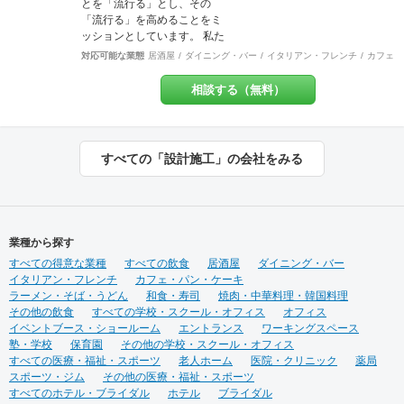
域 東京都23区 東京都多摩
とを「流行る」とし、その
地域エリア 川崎地域
「流行る」を高めることをミ
【 ？ 】 ＝
ッションとしています。 私た
【 ！ 】 ご来店頂いた方々
ちは​​お客様ごとにちがう“オモ
対応可能な業態
居酒屋
ダイニング・バー
イタリアン・フレンチ
カフェ・
の頭の中に「 ？ 」が浮か
イ”にとことん向き合い、“店舗
び 意図に気づいた瞬間
づくりの先に実現したいこ
相談する（無料）
「 ！ 」に変わってしま
と”を一緒に創り上げます。ま
う。 HACOLABOは、楽しみに
だカタチになっていない想い
あふれた 「仕組み」を提供致
を聞かせてください。 施工実
します。 伝える思いと 届け
績は900店以上。 グループ会
すべての「設計施工」の会社をみる
る声に ちょっとした遊び心を
社で直営美容室を13店舗を運
ＨＡＣＯＬＡＢＯ
営をしておりますので、経験
をもとにデザイン性と機能性
を兼ね備えたご提案をいたし
ます。 ◉サービス ①テナント
業種から探す
紹介サポート ②顧客ターゲッ
すべての得意な業種
ト・マーケティング調査 ③資
すべての飲食
居酒屋
ダイニング・バー
イタリアン・フレンチ
金調達サポート ④美容業界専
カフェ・パン・ケーキ
ラーメン・そば・うどん
門のデザイン提案 ⑤自社施工
和食・寿司
焼肉・中華料理・韓国料理
その他の飲食
⑥ブランディングのための販
すべての学校・スクール・オフィス
オフィス
イベントブース・ショールーム
促ツール ⑦お客様により沿っ
エントランス
ワーキングスペース
塾・学校
保育園
たアフターフォロー まずはご
その他の学校・スクール・オフィス
すべての医療・福祉・スポーツ
相談やお話だけでも構いませ
老人ホーム
医院・クリニック
薬局
スポーツ・ジム
ん。 お気軽にお問合せくださ
その他の医療・福祉・スポーツ
すべてのホテル・ブライダル
いませ！
ホテル
ブライダル