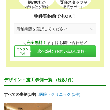
約700社
専任スタッフ
の
が
内装会社が登録
徹底サポート
物件契約前でもOK！
＼
完全無料！
まずはお問い合わせ／
カンタン
次へ進む
（お問い合わせ無料）
1
分
デザイン・施工事例一覧
（総数1件）
すべての事例(1件)
医院・クリニック (1件)