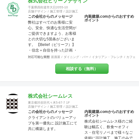
株式会社ビリーフデザイン
ば経つほど実感できます。 そ
千葉県四街道市大日2055-10
して、SANFUKUの職人は施工
店舗デザイン
施工管理
設計施工
力だけでなくコミニケーショ
この会社からのメッセージ
内装建築.comからのおすすめ
ポイント
ン力に優れています。 お客様
弊社はすべてのお客様に安
が安心してオープンできるよ
心。安全、快適な生活空間が
うきめ細やかな対応を心がけ
ご提供できますよう、お客様
ています。
との大切な5箇条がございま
す。 【Belief（ビリーフ）】
・信念＝自信を持った計画 ・
信用＝信じて用いる行動 ・信
対応可能な業態
居酒屋
ダイニング・バー
イタリアン・フレンチ
カフェ・
頼＝信じて頼られる対応 ・信
条＝固く信じて守る約束 ・確
相談する（無料）
信＝固く信じられる内容
【Design（デザイン）】 設
計、図案、意匠、美的造形を
考慮した創意工夫の計画、作
成 またデザインを通じて、関
株式会社シームレス
わる方達との関係の構築 これ
東京都渋谷区代々木5-67-7 1F
らの要素を持って、設計・施
店舗デザイン
施工管理
設計施工
工・管理を行っております。
この会社からのメッセージ
内装建築.comからのおすすめ
ポイント
お客様のお悩みやご相談には
クライアントのバリューアッ
株式会社シームレス様のご経
真摯に向き合い、ご要望を最
プを第一優先に 設計施工にて
験は幅広く、飲食〜オフィ
大限実現する技術力を提供い
共に構築します。
ス・住宅リノベまで様々なご
たします。 施工後にお客様が
依頼に設計施工、施工のみで