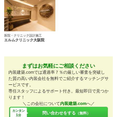
医院・クリニック
設計施工
エルムクリニック大阪院
まずはお気軽にご相談ください
内装建築.comでは通過率７％の厳しい審査を突破し
た質の高い内装会社を無料でご紹介するマッチングサ
ービスです。
専任スタッフによるサポート付き。最短即日で見つか
ります！
＼この会社について
内装建築.com
へ／
カンタン
問い合わせをする
（無料）
1
分