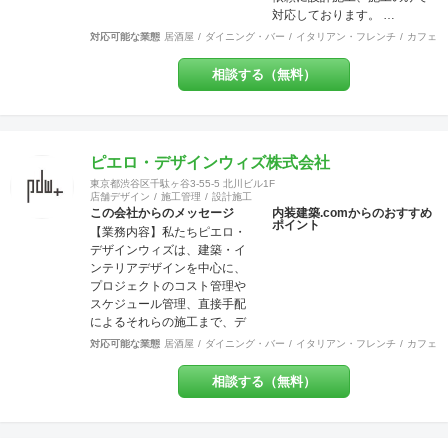
笑顔を見せてくださるときこ
対応しております。 …
そ、弊社にとってもっとも喜
ばしい瞬間です。 弊社はリフ
対応可能な業態
居酒屋
ダイニング・バー
イタリアン・フレンチ
カフェ・
ォーム・リノベーションや注
文住宅など幅広く工事を担当
相談する（無料）
させていただいております。
建物種別は店舗・戸建・アパ
ート・マンションなど様々な
建物に対応させていただいて
ピエロ・デザインウィズ株式会社
おり、色々な所にバラバラに
工事内容の注文をしていただ
東京都渋谷区千駄ヶ谷3-55-5 北川ビル1F
店舗デザイン
施工管理
設計施工
かなくとも、弊社にて一式執
この会社からのメッセージ
内装建築.comからのおすすめ
り行う事をメリットとし、活
ポイント
【業務内容】私たちピエロ・
動致しております。 尚、店
デザインウィズは、建築・イ
舗・住宅のセキュリティー面
ンテリアデザインを中心に、
にも配慮しており、防犯カメ
プロジェクトのコスト管理や
ラなどの部分にも力を入れて
スケジュール管理、直接手配
おります。 他の施工店ではで
によるそれらの施工まで、デ
きない方法で、アレルギー・
ザインという業務領域を超え
シックハウス症候群・化学物
対応可能な業態
居酒屋
ダイニング・バー
イタリアン・フレンチ
カフェ・
てプロジェクトに参加させて
質過敏症の方や健康な方にも
頂いております。飲食店、ア
良いとされる、化学物質は一
相談する（無料）
パレルショップを中心に、ホ
切使わない施工方法で無添加
テル、オフィス、食物販など
資材を使う工事なども対応で
を多く手掛けています。 【グ
きます。多様な形で取り組ん