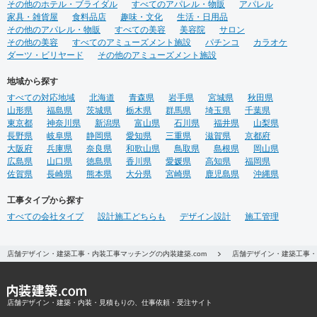
その他のホテル・ブライダル
すべてのアパレル・物販
アパレル
家具・雑貨屋
食料品店
趣味・文化
生活・日用品
その他のアパレル・物販
すべての美容
美容院
サロン
その他の美容
すべてのアミューズメント施設
パチンコ
カラオケ
ダーツ・ビリヤード
その他のアミューズメント施設
地域から探す
すべての対応地域
北海道
青森県
岩手県
宮城県
秋田県
山形県
福島県
茨城県
栃木県
群馬県
埼玉県
千葉県
東京都
神奈川県
新潟県
富山県
石川県
福井県
山梨県
長野県
岐阜県
静岡県
愛知県
三重県
滋賀県
京都府
大阪府
兵庫県
奈良県
和歌山県
鳥取県
島根県
岡山県
広島県
山口県
徳島県
香川県
愛媛県
高知県
福岡県
佐賀県
長崎県
熊本県
大分県
宮崎県
鹿児島県
沖縄県
工事タイプから探す
すべての会社タイプ
設計施工どちらも
デザイン設計
施工管理
店舗デザイン・建築工事・内装工事マッチングの内装建築.com
店舗デザイン・建築工事・
店舗デザイン・建築・内装・見積もりの、仕事依頼・受注サイト